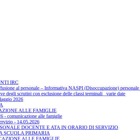
NTI IRC
 diffusione al personale – Informativa NASPI (Disoccupazione) personale
 degli scrutini con esclusione delle classi terminali_ varie date
Maggio 2026
TA
CAZIONE ALLE FAMIGLIE
6 - comunicazione alle famiglie
ervizio - 14.05.2026
SONALE DOCENTE E ATA IN ORARIO DI SERVIZIO
LA SCUOLA PRIMARIA
ICAZIONE ALLE FAMIGLIE