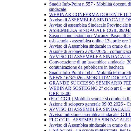
Snadir Info-Point n.557 - Mobilità docenti di 
sindacale
WEBINAR CONFERMA DOCENTE DI SOSTEGN
Avviso di ASSEMBLEA SINDACALE ON
Avviso di assemblea Sindacale Provinciale in
ASSEMBLEA SINDACALE CGIL 09/04/
Sospensione lezioni per Vacanze Pasquali 2
usb scuola - assemblea online 13 aprile ore 
Avviso di Assemblea sindacale in orario di
Azione di sciopero 27/03/2026 - comunicazio
AVVISO DI ASSEMBLEA SINDACALE I
Convocazione di un’assemblea sindacale_
comunicazione da pubblicare in bacheca
Snadir Info-Point n.547 - Mobilità territoria
NEWS 16/3/2026 - MOBILITA' DOCEN
GRANDE SUCCESSO SEMINARIO FE
WEBINAR SOSTEGNO 2° ciclo art 6 – art 7
ORE 18.00
(FLC CGIL) Mobilità scuola: si comincia il
Azione di sciopero generale 09.03.2026 - C
AVVISO DI ASSEMBLEA SINDACALE I
Avviso indizione assemblea sindacale_GI
FLC CGIL_ASSEMBLEA SINDACALE PER
Avviso di Assemblea sindacale in orario di s
USB Scuola - La scuola militarizzata. Per G