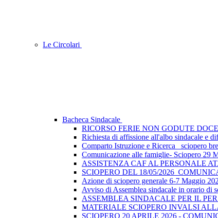
Le Circolari
Bacheca Sindacale
RICORSO FERIE NON GODUTE DOCE
Richiesta di affissione all'albo sindacale e
Comparto Istruzione e Ricerca_ sciopero breve
Comunicazione alle famiglie- Sciopero 29 
ASSISTENZA CAF AL PERSONALE A
SCIOPERO DEL 18/05/2026_COMUNI
Azione di sciopero generale 6-7 Maggio 202
Avviso di Assemblea sindacale in orario di s
ASSEMBLEA SINDACALE PER IL PER
MATERIALE SCIOPERO INVALSI AL
SCIOPERO 20 APRILE 2026 - COMUN