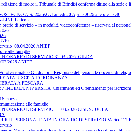
religione di ruolo: il Tribunale di Brindisi conferma diritto alla sede e 
O A.S. 2026/27: Lunedì 20 Aprile 2026 alle ore 17.30
-LINE Unicobas
 orario di servizio – in modalità videoconferenza – riservata al persona
2026
026
17-19
 servizio_08.04.2026 ANIEF
ne alle famiglie
N ORARIO DI SERVIZIO 31.03.2026_GILDA
30/03/2026 ANIEF
le/professionale e Graduatoria Regionale del personale docente di religi
TI E ATA: USCITA L'ORDINANZA
DERATA A PESCARA
 INDIRE/UNIVERSITA’ Chiarimenti ed Orientamento per iscrizione 
 16 marzo
omunicazione alle famiglie
N ORARIO DI SERVIZIO_11.03.2026 CISL SCUOLA
LDA
 IL PERSONALE ATA IN ORARIO DI SERVIZIO Martedì 17 
ervizio
overno Meloni, studenti e docenti sono un problema di ordine pubblico