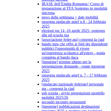
IRASE dell’Emilia Romagna | Corso di
preparazione al TFA Sostegno in modalità
sincrona
news della settimana + date mobilità
rassegna sindacale anief n.8 - 24 febbraio
2025
elezioni rsu 14 -16 aprile 2025- sostegno
alla uil scuola rua
[associazione feder-ata] consegui la ciad
bando inps che offre ai figli dei dipendenti
pubblici l'opportunità di vivere
un'esperienza scolastica all'estero - guida
completa al bando itaca
[inpsieme] termine ultimo per la
presentazione domande - estate inpsieme
2025
rassegna sindacale anief n. 7 - 17 febbraio
2025
[sindacato nazionale federata] personale
ata - consegui la ciad
usb scuola - avvio prenotazioni sportello
mobilità 2025/26
secondo incontro neoassunti
[inpsieme] pubblicazioni destinazioni
inpsieme 2025 e apertura pre-iscrizioni