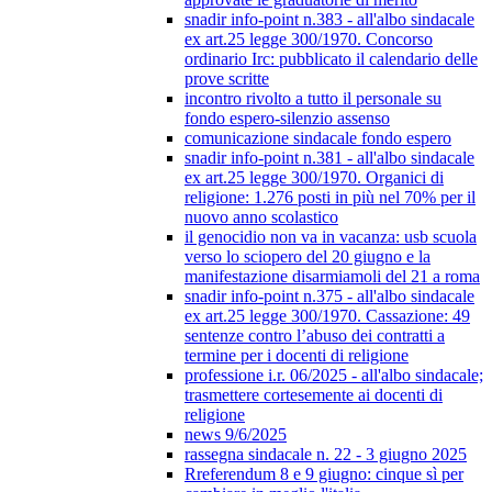
snadir info-point n.383 - all'albo sindacale
ex art.25 legge 300/1970. Concorso
ordinario Irc: pubblicato il calendario delle
prove scritte
incontro rivolto a tutto il personale su
fondo espero-silenzio assenso
comunicazione sindacale fondo espero
snadir info-point n.381 - all'albo sindacale
ex art.25 legge 300/1970. Organici di
religione: 1.276 posti in più nel 70% per il
nuovo anno scolastico
il genocidio non va in vacanza: usb scuola
verso lo sciopero del 20 giugno e la
manifestazione disarmiamoli del 21 a roma
snadir info-point n.375 - all'albo sindacale
ex art.25 legge 300/1970. Cassazione: 49
sentenze contro l’abuso dei contratti a
termine per i docenti di religione
professione i.r. 06/2025 - all'albo sindacale;
trasmettere cortesemente ai docenti di
religione
news 9/6/2025
rassegna sindacale n. 22 - 3 giugno 2025
Rreferendum 8 e 9 giugno: cinque sì per