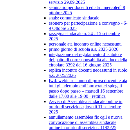
servizio 29.09.2025
seminario per docenti ed ata - mercoledì 8
ottobre 2025
snals: comunicato sindacale
esonero per partecipazione a convegno - 6-
9 Ottobre 2025
rassegna sindacale n. 24 - 15 settembre
2025
personale ata incontro online neoassunti
primo giorno di scuola a.s. 2025-2026
integrazione del regolamento d’istituto e
del patto di corresponsabilità alla luce della
circolare 3392 del 16 giugno 2025
replica incontro docenti neoassunti in ruolo
a.s. 2025/2026
fwd: webinar – anno di prova docenti e ata
tutti gli adempimenti burocratici spiegati
passo dopo passo – martedì 16 settembre
dalle 17.00 alle 19.00 - rettifica
Avviso di Assemblea sindacale online in
orario di servizio - giovedì 11 settembre
2025
annullamento assemblea flc cgil e nuova
convocazione di assemblea sindacale
online in orario di servizio - 11/09/25