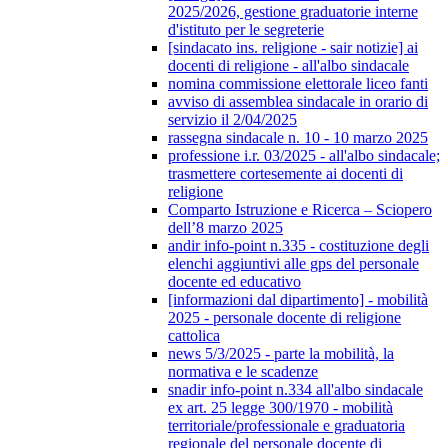
2025/2026, gestione graduatorie interne
d'istituto per le segreterie
[sindacato ins. religione - sair notizie] ai
docenti di religione - all'albo sindacale
nomina commissione elettorale liceo fanti
avviso di assemblea sindacale in orario di
servizio il 2/04/2025
rassegna sindacale n. 10 - 10 marzo 2025
professione i.r. 03/2025 - all'albo sindacale;
trasmettere cortesemente ai docenti di
religione
Comparto Istruzione e Ricerca – Sciopero
dell’8 marzo 2025
andir info-point n.335 - costituzione degli
elenchi aggiuntivi alle gps del personale
docente ed educativo
[informazioni dal dipartimento] - mobilità
2025 - personale docente di religione
cattolica
news 5/3/2025 - parte la mobilità, la
normativa e le scadenze
snadir info-point n.334 all'albo sindacale
ex art. 25 legge 300/1970 - mobilità
territoriale/professionale e graduatoria
regionale del personale docente di