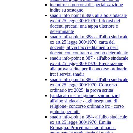
incontro su percorsi di specializzazione
indire su sostegno
snadir info-point n.390. all'albo sindacale
ex art.25 legge 300/1970. I ricorsi dei
docenti precari: una tappa ulteriore e
determinante
snadir info-point n.388 - all'albo sindacale
ex art.25 legge 300/1970. carta del
docente, al via l’accreditamento per i
docenti con contratto a tempo determinato
snadir info-point n.387 - all'albo sindacale
ex art.25 legge 300/1970. Preparazione
alla prova scritta per il concorso ordinario
irc: i servizi snadir
snadir info-point n.386 - all'albo sindacale
ex art.25 legge 300/1970. Concorso
ordinario irc 2025: la prova scritta
[sindacato ins. religione - sair notizie]
all'albo sindacale - agli insegnanti di
religione- concorso ordinario irc - corso
gratuito per tutti
snadir info-point n.384- all'albo sindacale
ex art.25 legge 300/1970. Emilia
Romagna: Procedura straordinaria -
approvate le graduatorie di merito