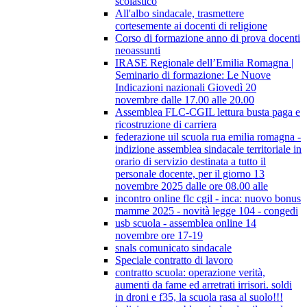
scolastico
All'albo sindacale, trasmettere
cortesemente ai docenti di religione
Corso di formazione anno di prova docenti
neoassunti
IRASE Regionale dell’Emilia Romagna |
Seminario di formazione: Le Nuove
Indicazioni nazionali Giovedì 20
novembre dalle 17.00 alle 20.00
Assemblea FLC-CGIL lettura busta paga e
ricostruzione di carriera
federazione uil scuola rua emilia romagna -
indizione assemblea sindacale territoriale in
orario di servizio destinata a tutto il
personale docente, per il giorno 13
novembre 2025 dalle ore 08.00 alle
incontro online flc cgil - inca: nuovo bonus
mamme 2025 - novità legge 104 - congedi
usb scuola - assemblea online 14
novembre ore 17-19
snals comunicato sindacale
Speciale contratto di lavoro
contratto scuola: operazione verità,
aumenti da fame ed arretrati irrisori. soldi
in droni e f35, la scuola rasa al suolo!!!