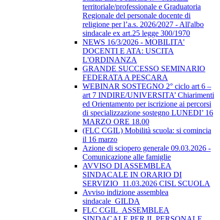
territoriale/professionale e Graduatoria
Regionale del personale docente di
religione per l’a.s. 2026/2027 - All'albo
sindacale ex art.25 legge 300/1970
NEWS 16/3/2026 - MOBILITA'
DOCENTI E ATA: USCITA
L'ORDINANZA
GRANDE SUCCESSO SEMINARIO
FEDERATA A PESCARA
WEBINAR SOSTEGNO 2° ciclo art 6 –
art 7 INDIRE/UNIVERSITA’ Chiarimenti
ed Orientamento per iscrizione ai percorsi
di specializzazione sostegno LUNEDI’ 16
MARZO ORE 18.00
(FLC CGIL) Mobilità scuola: si comincia
il 16 marzo
Azione di sciopero generale 09.03.2026 -
Comunicazione alle famiglie
AVVISO DI ASSEMBLEA
SINDACALE IN ORARIO DI
SERVIZIO_11.03.2026 CISL SCUOLA
Avviso indizione assemblea
sindacale_GILDA
FLC CGIL_ASSEMBLEA
SINDACALE PER IL PERSONALE