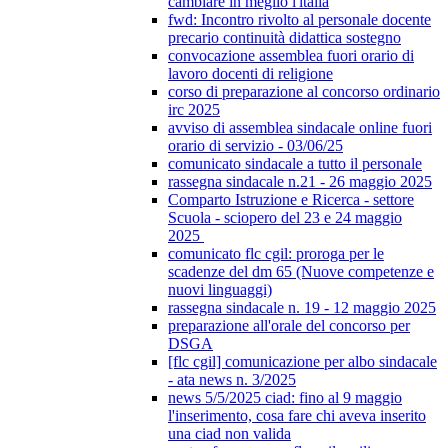
cambiare in meglio l'italia
fwd: Incontro rivolto al personale docente
precario continuità didattica sostegno
convocazione assemblea fuori orario di
lavoro docenti di religione
corso di preparazione al concorso ordinario
irc 2025
avviso di assemblea sindacale online fuori
orario di servizio - 03/06/25
comunicato sindacale a tutto il personale
rassegna sindacale n.21 - 26 maggio 2025
Comparto Istruzione e Ricerca - settore
Scuola - sciopero del 23 e 24 maggio
2025
comunicato flc cgil: proroga per le
scadenze del dm 65 (Nuove competenze e
nuovi linguaggi)
rassegna sindacale n. 19 - 12 maggio 2025
preparazione all'orale del concorso per
DSGA
[flc cgil] comunicazione per albo sindacale
- ata news n. 3/2025
news 5/5/2025 ciad: fino al 9 maggio
l'inserimento, cosa fare chi aveva inserito
una ciad non valida