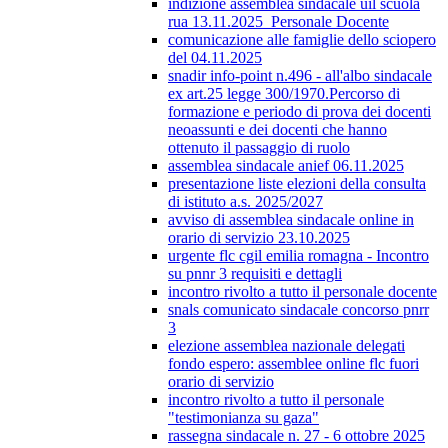
indizione assemblea sindacale uil scuola
rua 13.11.2025_Personale Docente
comunicazione alle famiglie dello sciopero
del 04.11.2025
snadir info-point n.496 - all'albo sindacale
ex art.25 legge 300/1970.Percorso di
formazione e periodo di prova dei docenti
neoassunti e dei docenti che hanno
ottenuto il passaggio di ruolo
assemblea sindacale anief 06.11.2025
presentazione liste elezioni della consulta
di istituto a.s. 2025/2027
avviso di assemblea sindacale online in
orario di servizio 23.10.2025
urgente flc cgil emilia romagna - Incontro
su pnnr 3 requisiti e dettagli
incontro rivolto a tutto il personale docente
snals comunicato sindacale concorso pnrr
3
elezione assemblea nazionale delegati
fondo espero: assemblee online flc fuori
orario di servizio
incontro rivolto a tutto il personale
"testimonianza su gaza"
rassegna sindacale n. 27 - 6 ottobre 2025