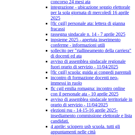
concorso 24 mesi ata
integrazione - ubicazione seggio elettorale
per la sola giornata di mercoledì 16 aprile
2025
[flc cgil] personale ata: lettera di gianna
fracassi
rassegna sindacale n. 14 - 7 aprile 2025
inpsieme 2025 - apertuta inserimento
conferme - informazioni utili
sollecito per "riallineamento della carriera"
di docenti ed ata
avviso di assemblea sindacale regionale
fuori orario di servizio - 11/04/2025
[flc cgil] scuola: guida ai congedi parentali
incontro di formazione docenti neo-
immessi in ruolo
flc cgil emilia romagna: incontro online
con il personale ata - 10 aprile 2025
avviso di assemblea sindacale territoriale in
orario di servizio - 11/04/2025
elezioni rsu - 14-15-16 aprile 2025-
insediamento commissione elettorale e lista
candidati.
4 aprile: sciopero usb scuola. tutti gli
appuntamenti nelle città