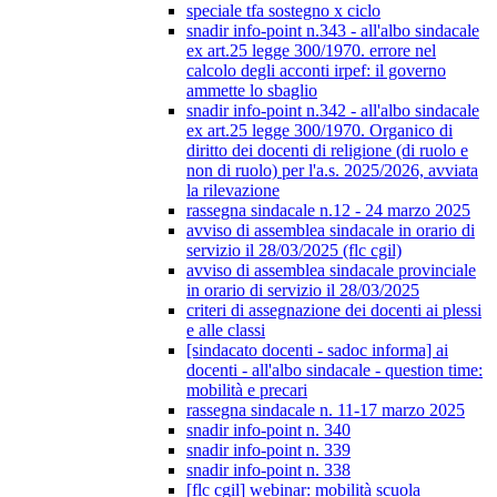
speciale tfa sostegno x ciclo
snadir info-point n.343 - all'albo sindacale
ex art.25 legge 300/1970. errore nel
calcolo degli acconti irpef: il governo
ammette lo sbaglio
snadir info-point n.342 - all'albo sindacale
ex art.25 legge 300/1970. Organico di
diritto dei docenti di religione (di ruolo e
non di ruolo) per l'a.s. 2025/2026, avviata
la rilevazione
rassegna sindacale n.12 - 24 marzo 2025
avviso di assemblea sindacale in orario di
servizio il 28/03/2025 (flc cgil)
avviso di assemblea sindacale provinciale
in orario di servizio il 28/03/2025
criteri di assegnazione dei docenti ai plessi
e alle classi
[sindacato docenti - sadoc informa] ai
docenti - all'albo sindacale - question time:
mobilità e precari
rassegna sindacale n. 11-17 marzo 2025
snadir info-point n. 340
snadir info-point n. 339
snadir info-point n. 338
[flc cgil] webinar: mobilità scuola