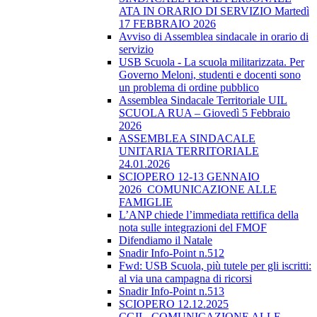
ATA IN ORARIO DI SERVIZIO Martedì
17 FEBBRAIO 2026
Avviso di Assemblea sindacale in orario di
servizio
USB Scuola - La scuola militarizzata. Per
Governo Meloni, studenti e docenti sono
un problema di ordine pubblico
Assemblea Sindacale Territoriale UIL
SCUOLA RUA – Giovedì 5 Febbraio
2026
ASSEMBLEA SINDACALE
UNITARIA TERRITORIALE
24.01.2026
SCIOPERO 12-13 GENNAIO
2026_COMUNICAZIONE ALLE
FAMIGLIE
L’ANP chiede l’immediata rettifica della
nota sulle integrazioni del FMOF
Difendiamo il Natale
Snadir Info-Point n.512
Fwd: USB Scuola, più tutele per gli iscritti:
al via una campagna di ricorsi
Snadir Info-Point n.513
SCIOPERO 12.12.2025
CGIL_COMUNICAZIONE ALLE