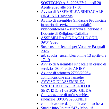
SOSTEGNO A.S. 2026/27: Lunedì 20
Aprile 2026 alle ore 17.30
Avviso di ASSEMBLEA SINDACALE
ON-LINE Unicobas
Avviso di assemblea Sindacale Provinciale
in orario di servizio – in modalità
videoconferenza – riservata al personale
Docente di Religione Cattolica
ASSEMBLEA SINDACALE CGIL
09/04/2026
Sospensione lezioni per Vacanze Pasquali
2026
usb scuola - assemblea online 13 aprile ore
17-19
Avviso di Assemblea sindacale in orario di
servizio_08.04.2026 ANIEF
Azione di sciopero 27/03/2026 -
comunicazione alle famiglie
AVVISO DI ASSEMBLEA
SINDACALE IN ORARIO DI
SERVIZIO 31.03.2026_GILDA
Convocazione di un’assemblea
sindacale_30/03/2026 ANIEF
comunicazione da pubblicare in bacheca
Snadir Info-Point n.547 - Mobilità