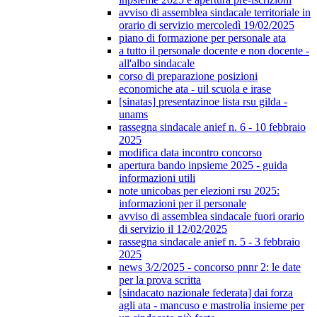
avviso di assemblea sindacale territoriale in
orario di servizio mercoledì 19/02/2025
piano di formazione per personale ata
a tutto il personale docente e non docente -
all'albo sindacale
corso di preparazione posizioni
economiche ata - uil scuola e irase
[sinatas] presentazinoe lista rsu gilda -
unams
rassegna sindacale anief n. 6 - 10 febbraio
2025
modifica data incontro concorso
apertura bando inpsieme 2025 - guida
informazioni utili
note unicobas per elezioni rsu 2025:
informazioni per il personale
avviso di assemblea sindacale fuori orario
di servizio il 12/02/2025
rassegna sindacale anief n. 5 - 3 febbraio
2025
news 3/2/2025 - concorso pnnr 2: le date
per la prova scritta
[sindacato nazionale federata] dai forza
agli ata - mancuso e mastrolia insieme per