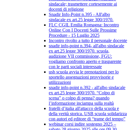
sindacale; trasmettere cortesemente ai
docenti di religione
Snadir Info-Point n.395 - All'albo
sindacale ex art.25 legge 300/1970.
FLC CGIL Emilia Romagna: Incontro
Online Con I Docenti Sulle Prossime
Procedure - 15 Luglio 2025
Incontro rivolto a tutto il personale docente
snadir info-point n.394- all'albo sindacale
ex art.25 legge 300/1970. scuola,
audizione VII commissione, FGU:
vogliamo confronto aperto e trasparente
con le parti sociali interessate
usb scuola avvia le prenotazioni per lo
sportello assegnazioni provvisorie e
utilizzazioni
snadir info-point n.392 - all'albo sindacale
ex art.25 legge 300/1970. “Colpo di
scena” o colpo di penna? quando
l’informazione inciampa sulla realtà
fratelli d’italia all'attacco della scuola e
della verità storica. USB scuola solidarizza
con autori ed editore di “trame del tempo”
webinar corsi indire sostegno 2025 –
sabato 28 giugno 2025 alle ore 09.30