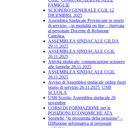
FAMIGLIE
SCIOPERO GENERALE CGIL 12
DICEMBRE 2025
Assemblea Sindacale Provinciale in orario
di servizio – in modalità on line – riservata
al personale Docente di Religione
Cattolica.
ASSEMBLEA SINDACALE GILDA
29.11.2025
ASSEMBLEA SINDACALE CGIL
26.11.2025
Attività sindacale: comunicazione sciopero
alle famiglie 28.11.2025
ASSEMBLEA SINDACALE CGIL
26.11.2025
Avviso di Assemblea sindacale online fuori
orario di servizio 26.11.2025_USB
SCUOLA
USB Scuola: Assemblea sindacale 26
novembre
CORSI DI FORMAZIONE per le
POSIZIONI ECONOMICHE ATA
Sportello “In prossimità della pensione” –
Diffusione informativa al personale