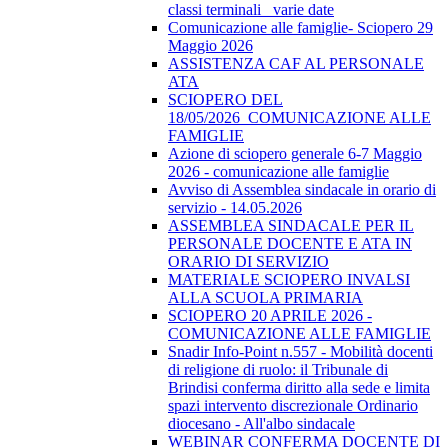
classi terminali_ varie date
Comunicazione alle famiglie- Sciopero 29
Maggio 2026
ASSISTENZA CAF AL PERSONALE
ATA
SCIOPERO DEL
18/05/2026_COMUNICAZIONE ALLE
FAMIGLIE
Azione di sciopero generale 6-7 Maggio
2026 - comunicazione alle famiglie
Avviso di Assemblea sindacale in orario di
servizio - 14.05.2026
ASSEMBLEA SINDACALE PER IL
PERSONALE DOCENTE E ATA IN
ORARIO DI SERVIZIO
MATERIALE SCIOPERO INVALSI
ALLA SCUOLA PRIMARIA
SCIOPERO 20 APRILE 2026 -
COMUNICAZIONE ALLE FAMIGLIE
Snadir Info-Point n.557 - Mobilità docenti
di religione di ruolo: il Tribunale di
Brindisi conferma diritto alla sede e limita
spazi intervento discrezionale Ordinario
diocesano - All'albo sindacale
WEBINAR CONFERMA DOCENTE DI