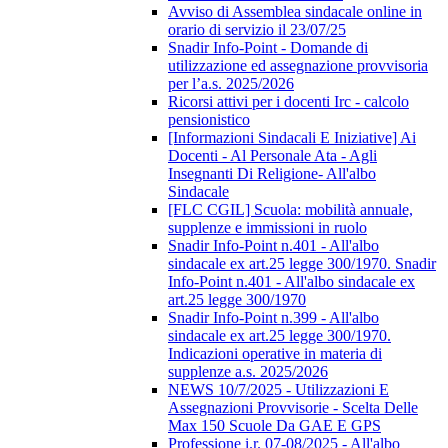
Avviso di Assemblea sindacale online in
orario di servizio il 23/07/25
Snadir Info-Point - Domande di
utilizzazione ed assegnazione provvisoria
per l’a.s. 2025/2026
Ricorsi attivi per i docenti Irc - calcolo
pensionistico
[Informazioni Sindacali E Iniziative] Ai
Docenti - Al Personale Ata - Agli
Insegnanti Di Religione- All'albo
Sindacale
[FLC CGIL] Scuola: mobilità annuale,
supplenze e immissioni in ruolo
Snadir Info-Point n.401 - All'albo
sindacale ex art.25 legge 300/1970. Snadir
Info-Point n.401 - All'albo sindacale ex
art.25 legge 300/1970
Snadir Info-Point n.399 - All'albo
sindacale ex art.25 legge 300/1970.
Indicazioni operative in materia di
supplenze a.s. 2025/2026
NEWS 10/7/2025 - Utilizzazioni E
Assegnazioni Provvisorie - Scelta Delle
Max 150 Scuole Da GAE E GPS
Professione i.r. 07-08/2025 - All'albo