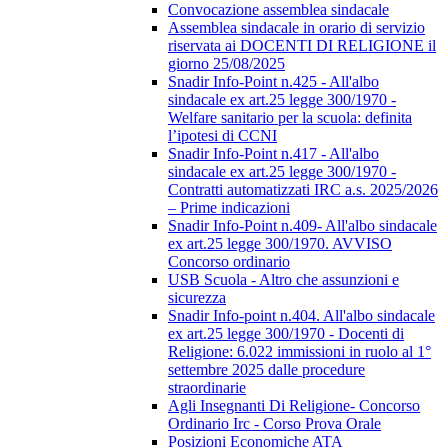
Convocazione assemblea sindacale
Assemblea sindacale in orario di servizio
riservata ai DOCENTI DI RELIGIONE il
giorno 25/08/2025
Snadir Info-Point n.425 - All'albo
sindacale ex art.25 legge 300/1970 -
Welfare sanitario per la scuola: definita
l’ipotesi di CCNI
Snadir Info-Point n.417 - All'albo
sindacale ex art.25 legge 300/1970 -
Contratti automatizzati IRC a.s. 2025/2026
– Prime indicazioni
Snadir Info-Point n.409- All'albo sindacale
ex art.25 legge 300/1970. AVVISO
Concorso ordinario
USB Scuola - Altro che assunzioni e
sicurezza
Snadir Info-point n.404. All'albo sindacale
ex art.25 legge 300/1970 - Docenti di
Religione: 6.022 immissioni in ruolo al 1°
settembre 2025 dalle procedure
straordinarie
Agli Insegnanti Di Religione- Concorso
Ordinario Irc - Corso Prova Orale
Posizioni Economiche ATA