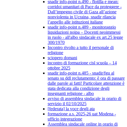
snadir info-point n.490 - flotilla e mean:
corridoi umanitari di Pace da proteggere -
Dall’impegno civile di Gaza all’azione
nonviolenta in Ucraina, snadir rilancia
l’appello alle istituzioni italiane
snadir info-point n.489 - monitoraggio
liquidazioni noipa – Docenti neoimmessi
in ruolo - all'albo sindacale ex art.25 legge
300/1970
Incontro rivolto a tutto il personale di
religione
sciopero domani
incontro di formazione cisl scuola – 14
ottobre 2025
snadir info-point n.485 - snadir/fgu al
senato su ddl reclutamento: è ora di passare
dalle parole ai fatti! Particolare attenzione è
stata dedicata alla condizione degli
insegnanti religione - albo
avviso di assemblea sindacale in orario di
servizio il 02/10/2025
[federata] la voce degli ata
formazione a.s. 2025-26 uat Modena -
ufficio integrazione
Assemblea sindacale online in orario di