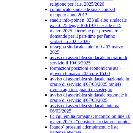
religione per l'a.s. 2025/2026
comunicato sindacale snals confsal
recupero anno 2013
snadir info-point n. 333 all'albo sindacale
ex art. 25 legge 300/1970 - scade il 15
marzo 2025 il termine per presentare le
domande per il part-time per l'anno
scolastico 2025-2026
rassegna sindacale anief n.9 - 03 marzo
2025
avviso di assemblea sindacale in orario di
servizio il 10/03/2025
formazioni posizioni economiche ata -
giovedì 6 marzo 2025 ore 16.00
avviso di assemblea sindacale nazionale in
orario di servizio il 07/03/2025 (anief)
rivolta agli insegnanti di sostegno
avviso di assemblea sindacale regionale in
orario di servizio il 07/03/2025
avviso di assemblea sindacale interna
06/03/2025
flc cgil emilia romagna: incontro on line 10
marzo 2025 - "pensioni: facciamo il punto"
[bando] prossimi adempimenti e lista
partenze allegata