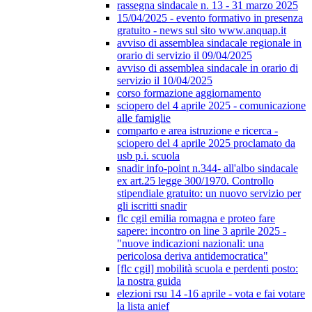
rassegna sindacale n. 13 - 31 marzo 2025
15/04/2025 - evento formativo in presenza
gratuito - news sul sito www.anquap.it
avviso di assemblea sindacale regionale in
orario di servizio il 09/04/2025
avviso di assemblea sindacale in orario di
servizio il 10/04/2025
corso formazione aggiornamento
sciopero del 4 aprile 2025 - comunicazione
alle famiglie
comparto e area istruzione e ricerca -
sciopero del 4 aprile 2025 proclamato da
usb p.i. scuola
snadir info-point n.344- all'albo sindacale
ex art.25 legge 300/1970. Controllo
stipendiale gratuito: un nuovo servizio per
gli iscritti snadir
flc cgil emilia romagna e proteo fare
sapere: incontro on line 3 aprile 2025 -
"nuove indicazioni nazionali: una
pericolosa deriva antidemocratica"
[flc cgil] mobilità scuola e perdenti posto:
la nostra guida
elezioni rsu 14 -16 aprile - vota e fai votare
la lista anief