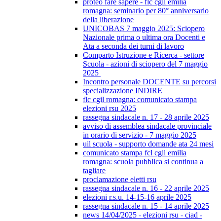
proteo fare sapere - flc cgil emilia
romagna: seminario per 80° anniversario
della liberazione
UNICOBAS 7 maggio 2025: Sciopero
Nazionale prima o ultima ora Docenti e
Ata a seconda dei turni di lavoro
Comparto Istruzione e Ricerca - settore
Scuola - azioni di sciopero del 7 maggio
2025
Incontro personale DOCENTE su percorsi
specializzazione INDIRE
flc cgil romagna: comunicato stampa
elezioni rsu 2025
rassegna sindacale n. 17 - 28 aprile 2025
avviso di assemblea sindacale provinciale
in orario di servizio - 7 maggio 2025
uil scuola - supporto domande ata 24 mesi
comunicato stampa fcl cgil emilia
romagna: scuola pubblica si continua a
tagliare
proclamazione eletti rsu
rassegna sindacale n. 16 - 22 aprile 2025
elezioni r.s.u. 14-15-16 aprile 2025
rassegna sindacale n. 15 - 14 aprile 2025
news 14/04/2025 - elezioni rsu - ciad -