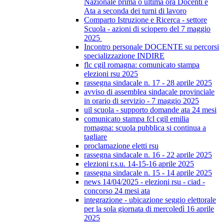
Nazionale prima o ultima ora Docenti e
Ata a seconda dei turni di lavoro
Comparto Istruzione e Ricerca - settore
Scuola - azioni di sciopero del 7 maggio
2025
Incontro personale DOCENTE su percorsi
specializzazione INDIRE
flc cgil romagna: comunicato stampa
elezioni rsu 2025
rassegna sindacale n. 17 - 28 aprile 2025
avviso di assemblea sindacale provinciale
in orario di servizio - 7 maggio 2025
uil scuola - supporto domande ata 24 mesi
comunicato stampa fcl cgil emilia
romagna: scuola pubblica si continua a
tagliare
proclamazione eletti rsu
rassegna sindacale n. 16 - 22 aprile 2025
elezioni r.s.u. 14-15-16 aprile 2025
rassegna sindacale n. 15 - 14 aprile 2025
news 14/04/2025 - elezioni rsu - ciad -
concorso 24 mesi ata
integrazione - ubicazione seggio elettorale
per la sola giornata di mercoledì 16 aprile
2025