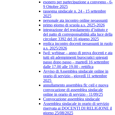
esonero per partecipazione a convegno - 6-
9 Ottobre 2025
rassegna sindacale n. 24 - 15 settembre
2025
personale ata incontro online neoassunti
primo giorno di scuola a.s. 2025-2026
integrazione del regolamento d’istituto e
del patto di corresponsabilità alla luce della
circolare 3392 del 16 giugno 2025
replica incontro docenti neoassunti in ruolo
a.s. 2025/2026
fwd: webinar – anno di prova docenti e ata
tutti gli adempimenti burocratici spiegati
passo dopo passo – martedì 16 settembre
dalle 17.00 alle 19.00 - rettifica
Avviso di Assemblea sindacale online in
orario di servizio - giovedì 11 settembre
2025
annullamento assemblea flc cgil e nuova
convocazione di assemblea sindacale
online in orario di servizio - 11/09/25
Convocazione assemblea sindacale
Assemblea sindacale in orario di servizio
riservata ai DOCENTI DI RELIGIONE il
giorno 25/08/2025