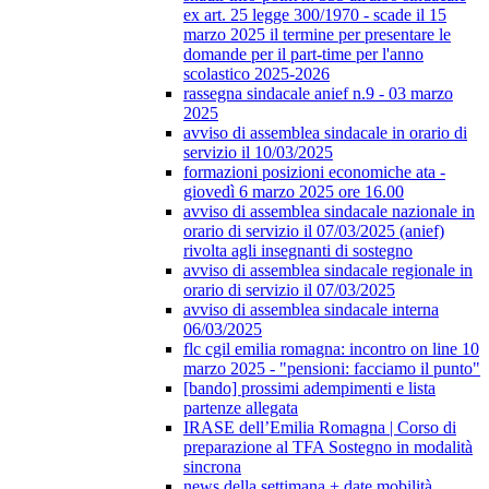
ex art. 25 legge 300/1970 - scade il 15
marzo 2025 il termine per presentare le
domande per il part-time per l'anno
scolastico 2025-2026
rassegna sindacale anief n.9 - 03 marzo
2025
avviso di assemblea sindacale in orario di
servizio il 10/03/2025
formazioni posizioni economiche ata -
giovedì 6 marzo 2025 ore 16.00
avviso di assemblea sindacale nazionale in
orario di servizio il 07/03/2025 (anief)
rivolta agli insegnanti di sostegno
avviso di assemblea sindacale regionale in
orario di servizio il 07/03/2025
avviso di assemblea sindacale interna
06/03/2025
flc cgil emilia romagna: incontro on line 10
marzo 2025 - "pensioni: facciamo il punto"
[bando] prossimi adempimenti e lista
partenze allegata
IRASE dell’Emilia Romagna | Corso di
preparazione al TFA Sostegno in modalità
sincrona
news della settimana + date mobilità