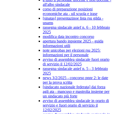
all'albo sindacale
corso di preparazione posizioni
economiche ata - uil scuola e irase
[sinatas] presentazinoe lista rsu gilda -
unams
rassegna sindacale anief n. 6 - 10 febbraio
2025
modifica data incontro concorso
apertura bando inpsieme 2025 - guida
informazioni utili
note unicobas per elezioni rsu 2025:
informazioni per il personale
avviso di assemblea sindacale fuori orario
di servizio il 12/02/2025
rassegna sindacale anief n. 5 - 3 febbraio
2025
news 3/2/2025 - concorso pnnr 2: le date
per la prova scritta
[sindacato nazionale federata] dai forza
agli ata - mancuso e mastrolia insieme per
un sindacato più forte
avviso di assemblea sindacale in orario di
servizio e fuori orario di servizio il
12/02/2025