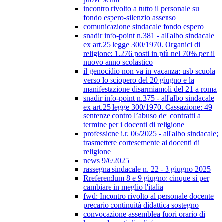
incontro rivolto a tutto il personale su
fondo espero-silenzio assenso
comunicazione sindacale fondo espero
snadir info-point n.381 - all'albo sindacale
ex art.25 legge 300/1970. Organici di
religione: 1.276 posti in più nel 70% per il
nuovo anno scolastico
il genocidio non va in vacanza: usb scuola
verso lo sciopero del 20 giugno e la
manifestazione disarmiamoli del 21 a roma
snadir info-point n.375 - all'albo sindacale
ex art.25 legge 300/1970. Cassazione: 49
sentenze contro l’abuso dei contratti a
termine per i docenti di religione
professione i.r. 06/2025 - all'albo sindacale;
trasmettere cortesemente ai docenti di
religione
news 9/6/2025
rassegna sindacale n. 22 - 3 giugno 2025
Rreferendum 8 e 9 giugno: cinque sì per
cambiare in meglio l'italia
fwd: Incontro rivolto al personale docente
precario continuità didattica sostegno
convocazione assemblea fuori orario di