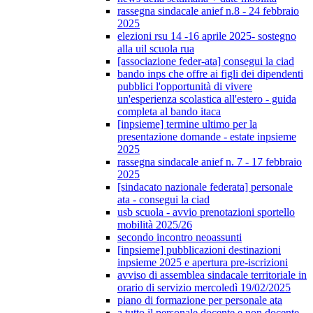
rassegna sindacale anief n.8 - 24 febbraio
2025
elezioni rsu 14 -16 aprile 2025- sostegno
alla uil scuola rua
[associazione feder-ata] consegui la ciad
bando inps che offre ai figli dei dipendenti
pubblici l'opportunità di vivere
un'esperienza scolastica all'estero - guida
completa al bando itaca
[inpsieme] termine ultimo per la
presentazione domande - estate inpsieme
2025
rassegna sindacale anief n. 7 - 17 febbraio
2025
[sindacato nazionale federata] personale
ata - consegui la ciad
usb scuola - avvio prenotazioni sportello
mobilità 2025/26
secondo incontro neoassunti
[inpsieme] pubblicazioni destinazioni
inpsieme 2025 e apertura pre-iscrizioni
avviso di assemblea sindacale territoriale in
orario di servizio mercoledì 19/02/2025
piano di formazione per personale ata
a tutto il personale docente e non docente -