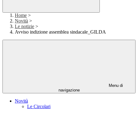
Home
>
Novità
>
Le notizie
>
Avviso indizione assemblea sindacale_GILDA
Menu di
navigazione
Novità
Le Circolari