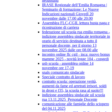
neoassunti
IRASE Regionale dell’Emilia Romagna |
Seminario di formazione: Le Nuove
Indicazioni nazionali Giovedì 20
novembre dalle 17.00 alle 20.00
Assemblea FLC-CGIL lettura busta paga e
ricostruzione di carriera
federazione uil scuola rua emilia romagna -
indizione assemblea sindacale territoriale in
orario di servizio destinata a tutto il
personale docente, per il giorno 13
novembre 2025 dalle ore 08.00 alle
incontro online flc cgil - inca: nuovo bonus
mamme 2025 - novità legge 104 - congedi
usb scuola - assemblea online 14
novembre ore 17-19
snals comunicato sindacale
Speciale contratto di lavoro
contratto scuola: operazione verità,
aumenti da fame ed arretrati irrisori. soldi
in droni e f35, la scuola rasa al suolo!!!
indizione assemblea sindacale uil scuola
rua 13.11.2025_Personale Docente
comunicazione alle famiglie dello sciopero
del 04.11.2025