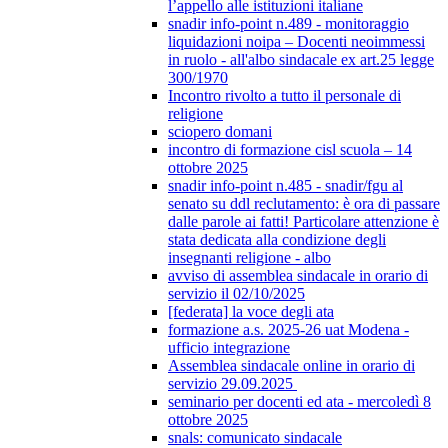
l’appello alle istituzioni italiane
snadir info-point n.489 - monitoraggio
liquidazioni noipa – Docenti neoimmessi
in ruolo - all'albo sindacale ex art.25 legge
300/1970
Incontro rivolto a tutto il personale di
religione
sciopero domani
incontro di formazione cisl scuola – 14
ottobre 2025
snadir info-point n.485 - snadir/fgu al
senato su ddl reclutamento: è ora di passare
dalle parole ai fatti! Particolare attenzione è
stata dedicata alla condizione degli
insegnanti religione - albo
avviso di assemblea sindacale in orario di
servizio il 02/10/2025
[federata] la voce degli ata
formazione a.s. 2025-26 uat Modena -
ufficio integrazione
Assemblea sindacale online in orario di
servizio 29.09.2025
seminario per docenti ed ata - mercoledì 8
ottobre 2025
snals: comunicato sindacale