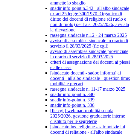
ammette lo sbaglio
snadir info-point n.342 - all'albo sindacale
ex art.25 legge 300/1970. Organico di
diritto dei docenti di religione (di ruolo e
non di ruolo) per l'a.s. 2025/2026, avviata
la rilevazione
rassegna sindacale n.12 - 24 marzo 2025
avviso di assemblea sindacale in orario di
servizio il 28/03/2025 (flc cgil)
avviso di assemblea sindacale provinciale
in orario di servizio il 28/03/2025
criteri di assegnazione dei docenti ai plessi
e alle classi
[sindacato docenti - sadoc informa] ai
docenti - all'albo sindacale - question time:
mobilità e precari
rassegna sindacale n. 11-17 marzo 2025
snadir info-point n. 340
snadir info-point n. 339
snadir info-point n. 338
[flc cgil] webinar: mobilità scuola
2025/2026, gestione graduatorie interne
d'istituto per le segreterie
[sindacato ins. religione - sair notizie] ai
docenti di religione - all'albo sindacale