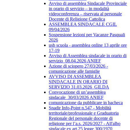
Avviso di assemblea Sindacale Provinciale
in orario di servizio – in modalità
videoconferenza – riservata al personale
Docente di Religione Cattolica
ASSEMBLEA SINDACALE CGIL
09/04/2026
Sospensione lezioni per Vacanze Pasquali
2026
usb scuola - assemblea online 13 aprile ore
17-19
Avviso di Assemblea sindacale in orario di
servizio_08.04.2026 ANIEF
Azione di sciopero 27/03/2026 -
comunicazione alle famiglie
AVVISO DI ASSEMBLEA
SINDACALE IN ORARIO DI
SERVIZIO 31.03.2026_GILDA
Convocazione di un’assemblea
sindacale_30/03/2026 ANIEF
comunicazione da pubblicare in bacheca
Snadir Info-Point n.547 - Mobilità
territoriale/professionale e Graduatoria
Regionale del personale docente di
religione per l’a.s. 2026/2027 - All'albo
sindacale ex art.25 legge 300/1970