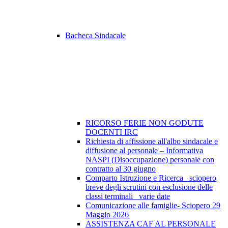
Bacheca Sindacale
RICORSO FERIE NON GODUTE
DOCENTI IRC
Richiesta di affissione all'albo sindacale e
diffusione al personale – Informativa
NASPI (Disoccupazione) personale con
contratto al 30 giugno
Comparto Istruzione e Ricerca_ sciopero
breve degli scrutini con esclusione delle
classi terminali_ varie date
Comunicazione alle famiglie- Sciopero 29
Maggio 2026
ASSISTENZA CAF AL PERSONALE