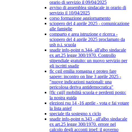
orario di servizio il 09/04/2025
avviso di assemblea sindacale in orario di
servizio il 10/04/2025
corso formazione aggiornamento
sciopero del 4 aprile 2025 - comunicazione
alle famiglie
comparto e area istruzione e ricerca -
sciopero del 4 aprile 2025 proclamato da
usb p.i. scuola
snadir info-point n.344- all'albo sindacale
ex art.25 legge 300/1970. Controllo
stipendiale gratuito: un nuovo servizio per
gli iscritti snadir
flc cgil emilia romagna e proteo fare
sapere: incontro on line 3 aprile 2025 -
"nuove indicazioni nazionali: una
pericolosa deriva antidemocratica"
[flc cgil] mobilità scuola e perdenti posto:
la nostra guida
elezioni rsu 14 -16 aprile - vota e fai votare
la lista anief
speciale tfa sostegno x ciclo
snadir info-point n.343 - all'albo sindacale
ex art.25 legge 300/1970. errore nel
calcolo degli acconti irpef: il governo