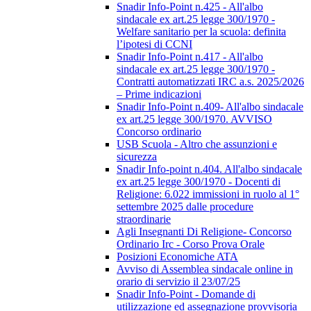
Snadir Info-Point n.425 - All'albo
sindacale ex art.25 legge 300/1970 -
Welfare sanitario per la scuola: definita
l’ipotesi di CCNI
Snadir Info-Point n.417 - All'albo
sindacale ex art.25 legge 300/1970 -
Contratti automatizzati IRC a.s. 2025/2026
– Prime indicazioni
Snadir Info-Point n.409- All'albo sindacale
ex art.25 legge 300/1970. AVVISO
Concorso ordinario
USB Scuola - Altro che assunzioni e
sicurezza
Snadir Info-point n.404. All'albo sindacale
ex art.25 legge 300/1970 - Docenti di
Religione: 6.022 immissioni in ruolo al 1°
settembre 2025 dalle procedure
straordinarie
Agli Insegnanti Di Religione- Concorso
Ordinario Irc - Corso Prova Orale
Posizioni Economiche ATA
Avviso di Assemblea sindacale online in
orario di servizio il 23/07/25
Snadir Info-Point - Domande di
utilizzazione ed assegnazione provvisoria