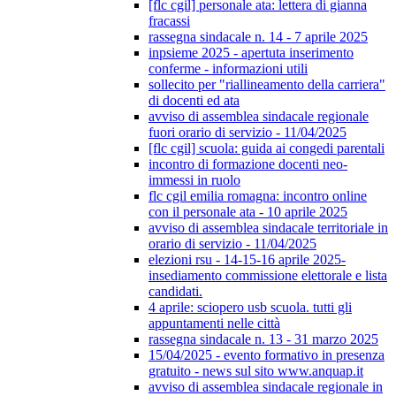
[flc cgil] personale ata: lettera di gianna
fracassi
rassegna sindacale n. 14 - 7 aprile 2025
inpsieme 2025 - apertuta inserimento
conferme - informazioni utili
sollecito per "riallineamento della carriera"
di docenti ed ata
avviso di assemblea sindacale regionale
fuori orario di servizio - 11/04/2025
[flc cgil] scuola: guida ai congedi parentali
incontro di formazione docenti neo-
immessi in ruolo
flc cgil emilia romagna: incontro online
con il personale ata - 10 aprile 2025
avviso di assemblea sindacale territoriale in
orario di servizio - 11/04/2025
elezioni rsu - 14-15-16 aprile 2025-
insediamento commissione elettorale e lista
candidati.
4 aprile: sciopero usb scuola. tutti gli
appuntamenti nelle città
rassegna sindacale n. 13 - 31 marzo 2025
15/04/2025 - evento formativo in presenza
gratuito - news sul sito www.anquap.it
avviso di assemblea sindacale regionale in