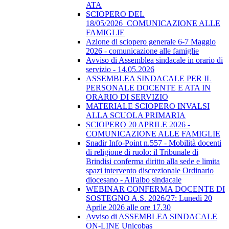
ATA
SCIOPERO DEL
18/05/2026_COMUNICAZIONE ALLE
FAMIGLIE
Azione di sciopero generale 6-7 Maggio
2026 - comunicazione alle famiglie
Avviso di Assemblea sindacale in orario di
servizio - 14.05.2026
ASSEMBLEA SINDACALE PER IL
PERSONALE DOCENTE E ATA IN
ORARIO DI SERVIZIO
MATERIALE SCIOPERO INVALSI
ALLA SCUOLA PRIMARIA
SCIOPERO 20 APRILE 2026 -
COMUNICAZIONE ALLE FAMIGLIE
Snadir Info-Point n.557 - Mobilità docenti
di religione di ruolo: il Tribunale di
Brindisi conferma diritto alla sede e limita
spazi intervento discrezionale Ordinario
diocesano - All'albo sindacale
WEBINAR CONFERMA DOCENTE DI
SOSTEGNO A.S. 2026/27: Lunedì 20
Aprile 2026 alle ore 17.30
Avviso di ASSEMBLEA SINDACALE
ON-LINE Unicobas