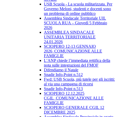
USB Scuola - La scuola militarizzata. Per
Governo Meloni, studenti e docenti sono
un problema di ordine pubblico
Assemblea Sindacale Territoriale UIL
SCUOLA RUA – Giovedì 5 Febbraio
2026
ASSEMBLEA SINDACALE
UNITARIA TERRITORIALE
24.01.2026
SCIOPERO 12-13 GENNAIO
2026_COMUNICAZIONE ALLE
FAMIGLIE
L’ANP chiede l’immediata rettifica della
nota sulle integrazioni del FMOF
Difendiamo il Natale
Snadir Info-Point n.512
Fwd: USB Scuola, più tutele per gli iscritti:
al via una campagna di ricorsi
Snadir Info-Point n.513
SCIOPERO 12.12.2025
CGIL_COMUNICAZIONE ALLE
FAMIGLIE
SCIOPERO GENERALE CGIL 12
DICEMBRE 2025
Assemblea Sindacale Provinciale in orario