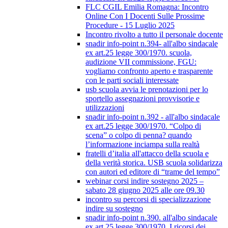
FLC CGIL Emilia Romagna: Incontro
Online Con I Docenti Sulle Prossime
Procedure - 15 Luglio 2025
Incontro rivolto a tutto il personale docente
snadir info-point n.394- all'albo sindacale
ex art.25 legge 300/1970. scuola,
audizione VII commissione, FGU:
vogliamo confronto aperto e trasparente
con le parti sociali interessate
usb scuola avvia le prenotazioni per lo
sportello assegnazioni provvisorie e
utilizzazioni
snadir info-point n.392 - all'albo sindacale
ex art.25 legge 300/1970. “Colpo di
scena” o colpo di penna? quando
l’informazione inciampa sulla realtà
fratelli d’italia all'attacco della scuola e
della verità storica. USB scuola solidarizza
con autori ed editore di “trame del tempo”
webinar corsi indire sostegno 2025 –
sabato 28 giugno 2025 alle ore 09.30
incontro su percorsi di specializzazione
indire su sostegno
snadir info-point n.390. all'albo sindacale
ex art.25 legge 300/1970. I ricorsi dei