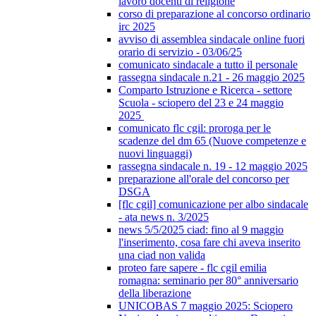
lavoro docenti di religione
corso di preparazione al concorso ordinario
irc 2025
avviso di assemblea sindacale online fuori
orario di servizio - 03/06/25
comunicato sindacale a tutto il personale
rassegna sindacale n.21 - 26 maggio 2025
Comparto Istruzione e Ricerca - settore
Scuola - sciopero del 23 e 24 maggio
2025
comunicato flc cgil: proroga per le
scadenze del dm 65 (Nuove competenze e
nuovi linguaggi)
rassegna sindacale n. 19 - 12 maggio 2025
preparazione all'orale del concorso per
DSGA
[flc cgil] comunicazione per albo sindacale
- ata news n. 3/2025
news 5/5/2025 ciad: fino al 9 maggio
l'inserimento, cosa fare chi aveva inserito
una ciad non valida
proteo fare sapere - flc cgil emilia
romagna: seminario per 80° anniversario
della liberazione
UNICOBAS 7 maggio 2025: Sciopero