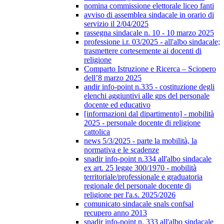
nomina commissione elettorale liceo fanti
avviso di assemblea sindacale in orario di
servizio il 2/04/2025
rassegna sindacale n. 10 - 10 marzo 2025
professione i.r. 03/2025 - all'albo sindacale;
trasmettere cortesemente ai docenti di
religione
Comparto Istruzione e Ricerca – Sciopero
dell’8 marzo 2025
andir info-point n.335 - costituzione degli
elenchi aggiuntivi alle gps del personale
docente ed educativo
[informazioni dal dipartimento] - mobilità
2025 - personale docente di religione
cattolica
news 5/3/2025 - parte la mobilità, la
normativa e le scadenze
snadir info-point n.334 all'albo sindacale
ex art. 25 legge 300/1970 - mobilità
territoriale/professionale e graduatoria
regionale del personale docente di
religione per l'a.s. 2025/2026
comunicato sindacale snals confsal
recupero anno 2013
snadir info-point n. 333 all'albo sindacale