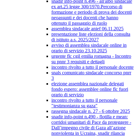
snadir info-point n.496 - all'albo sindacale
ex art.25 legge 300/1970.Percorso di
formazione e periodo di prova dei docenti
neoassunti e dei docenti che hanno
ottenuto il passaggio di ruolo
assemblea sindacale anief 06.11.2025
presentazione liste elezioni della consulta
di istituto a.s. 2025/2027
avviso di assemblea sindacale online in
orario di servizio 23.10.2025
urgente flc cgil emilia romagna - Incontro
su pnnr 3 requisiti e dettagli
incontro rivolto a tutto il personale docente
snals comunicato sindacale concorso pnrr
3
elezione assemblea nazionale delegati
fondo espero: assemblee online flc fuori
orario di servizio
incontro rivolto a tutto il personale
"testimonianza su gaza"
rassegna sindacale n. 27 - 6 ottobre 2025
snadir info-point n.490 - flotilla e mean:
corridoi umanitari di Pace da proteggere -
Dall’impegno civile di Gaza all’azione
nonviolenta in Ucraina, snadir rilancia