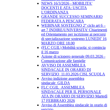
NEWS 16/3/2026 - MOBILITA'
DOCENTI E ATA: USCITA
L'ORDINANZA
GRANDE SUCCESSO SEMINARIO
FEDERATA A PESCARA
WEBINAR SOSTEGNO 2° ciclo art 6 –
art 7 INDIRE/UNIVERSITA’ Chiarimenti
ed Orientamento per iscrizione ai percorsi
di specializzazione sostegno LUNEDI’ 16
MARZO ORE 18.00
(FLC CGIL) Mobilità scuola: si comincia
il 16 marzo
Azione di sciopero generale 09.03.2026 -
Comunicazione alle famiglie
AVVISO DI ASSEMBLEA
SINDACALE IN ORARIO DI
SERVIZIO_11.03.2026 CISL SCUOLA
Avviso indizione assemblea
sindacale_GILDA
FLC CGIL_ASSEMBLEA
SINDACALE PER IL PERSONALE
ATA IN ORARIO DI SERVIZIO Martedì
17 FEBBRAIO 2026
Avviso di Assemblea sindacale in orario di
servizio