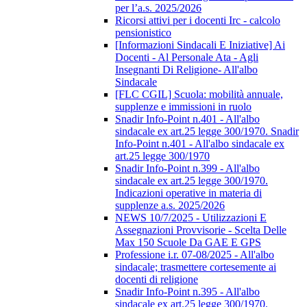
per l’a.s. 2025/2026
Ricorsi attivi per i docenti Irc - calcolo
pensionistico
[Informazioni Sindacali E Iniziative] Ai
Docenti - Al Personale Ata - Agli
Insegnanti Di Religione- All'albo
Sindacale
[FLC CGIL] Scuola: mobilità annuale,
supplenze e immissioni in ruolo
Snadir Info-Point n.401 - All'albo
sindacale ex art.25 legge 300/1970. Snadir
Info-Point n.401 - All'albo sindacale ex
art.25 legge 300/1970
Snadir Info-Point n.399 - All'albo
sindacale ex art.25 legge 300/1970.
Indicazioni operative in materia di
supplenze a.s. 2025/2026
NEWS 10/7/2025 - Utilizzazioni E
Assegnazioni Provvisorie - Scelta Delle
Max 150 Scuole Da GAE E GPS
Professione i.r. 07-08/2025 - All'albo
sindacale; trasmettere cortesemente ai
docenti di religione
Snadir Info-Point n.395 - All'albo
sindacale ex art.25 legge 300/1970.