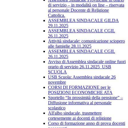
di servizio – in modalità on line – riservata
al personale Docente di Religione
Cattolica.
ASSEMBLEA SINDACALE GILDA
29.11.2025
ASSEMBLEA SINDACALE CGIL
26.11.2025
Attività sindacale: comunicazione sciopero
alle famiglie 28.11.2025
ASSEMBLEA SINDACALE CGIL
26.11.2025
Avviso di Assemblea sindacale online fuori
orario di servizio 26.11.2025_USB
SCUOLA
USB Scuola: Assemblea sindacale 26
novembre
CORSI DI FORMAZIONE per le
POSIZIONI ECONOMICHE ATA
Sportello “In prossimità della pensione” –
Diffusione informativa al personale
scolastico
All'albo sindacale, trasmettere
cortesemente ai docenti di religione
Corso di formazione anno di prova docenti