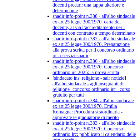
docenti precari: una tappa ulteriore e
determinante
snadir info-point n.388 - all'albo sindacale
ex art.25 legge 300/1970. carta del
docente, al via l’accreditamento per i
docenti con contratto a tempo determinato
snadir info-point n.387 - all'albo sindacale
ex art.25 legge 300/1970. Preparazione
alla prova scritta per il concorso ordinario
irc: i servizi snadir
snadir info-point n.386 - all'albo sindacale
ex art.25 legge 300/1970. Concorso
ordinario irc 2025: la prova scritta
[sindacato ins. religione - sair notizie]
all'albo sindacale - agli insegnanti di
religione- concorso ordinario irc - corso
gratuito per tutti
snadir info-point n.384- all'albo sindacale
ex art.25 legge 300/1970. Emilia
Romagna: Procedura straordinaria -
approvate le graduatorie di merito
snadir info-point n.383 - all'albo sindacale
ex art.25 legge 300/1970. Concorso
ordinario Irc: pubblicato il calendario delle
prove scritte