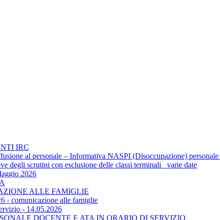
NTI IRC
 diffusione al personale – Informativa NASPI (Disoccupazione) personale
 degli scrutini con esclusione delle classi terminali_ varie date
Maggio 2026
TA
CAZIONE ALLE FAMIGLIE
6 - comunicazione alle famiglie
ervizio - 14.05.2026
SONALE DOCENTE E ATA IN ORARIO DI SERVIZIO