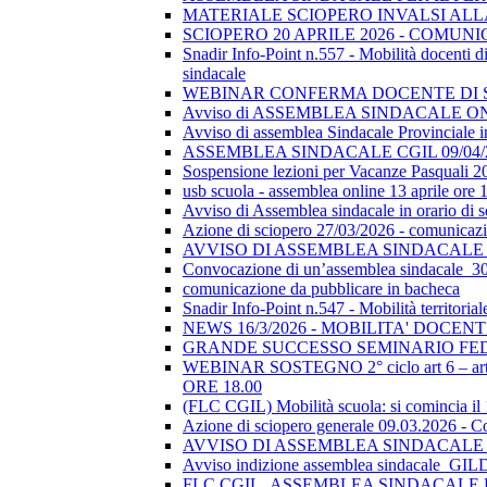
MATERIALE SCIOPERO INVALSI AL
SCIOPERO 20 APRILE 2026 - COMUN
Snadir Info-Point n.557 - Mobilità docenti di 
sindacale
WEBINAR CONFERMA DOCENTE DI SOSTEGN
Avviso di ASSEMBLEA SINDACALE ON
Avviso di assemblea Sindacale Provinciale in
ASSEMBLEA SINDACALE CGIL 09/04/
Sospensione lezioni per Vacanze Pasquali 2
usb scuola - assemblea online 13 aprile ore 
Avviso di Assemblea sindacale in orario di
Azione di sciopero 27/03/2026 - comunicazio
AVVISO DI ASSEMBLEA SINDACALE I
Convocazione di un’assemblea sindacale_
comunicazione da pubblicare in bacheca
Snadir Info-Point n.547 - Mobilità territoria
NEWS 16/3/2026 - MOBILITA' DOCEN
GRANDE SUCCESSO SEMINARIO FE
WEBINAR SOSTEGNO 2° ciclo art 6 – art 7
ORE 18.00
(FLC CGIL) Mobilità scuola: si comincia il
Azione di sciopero generale 09.03.2026 - C
AVVISO DI ASSEMBLEA SINDACALE I
Avviso indizione assemblea sindacale_GI
FLC CGIL_ASSEMBLEA SINDACALE PER