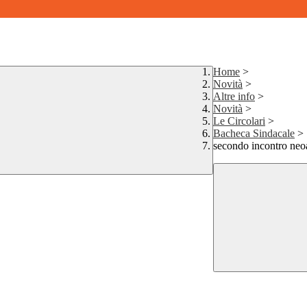
Home
>
Novità
>
Altre info
>
Novità
>
Le Circolari
>
Bacheca Sindacale
>
secondo incontro neo