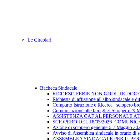
Le Circolari
Bacheca Sindacale
RICORSO FERIE NON GODUTE DOCE
Richiesta di affissione all'albo sindacale e
Comparto Istruzione e Ricerca_ sciopero breve
Comunicazione alle famiglie- Sciopero 29 
ASSISTENZA CAF AL PERSONALE A
SCIOPERO DEL 18/05/2026_COMUNI
Azione di sciopero generale 6-7 Maggio 202
Avviso di Assemblea sindacale in orario di s
ASSEMBLEA SINDACALE PER IL PER