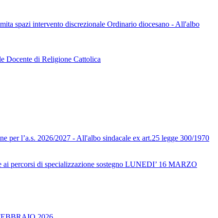
limita spazi intervento discrezionale Ordinario diocesano - All'albo
le Docente di Religione Cattolica
one per l’a.s. 2026/2027 - All'albo sindacale ex art.25 legge 300/1970
ai percorsi di specializzazione sostegno LUNEDI’ 16 MARZO
FEBBRAIO 2026