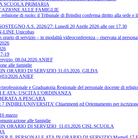
LA SCUOLA PRIMARIA
ICAZIONE ALLE FAMIGLIE
religione di ruolo: il Tribunale di Brindisi conferma diritto alla sede e 
O A.S. 2026/27: Lunedì 20 Aprile 2026 alle ore 17.30
-LINE Unicobas
 orario di servizio – in modalità videoconferenza – riservata al persona
2026
026
17-19
 servizio_08.04.2026 ANIEF
ne alle famiglie
N ORARIO DI SERVIZIO 31.03.2026_GILDA
30/03/2026 ANIEF
le/professionale e Graduatoria Regionale del personale docente di religi
TI E ATA: USCITA L'ORDINANZA
DERATA A PESCARA
 INDIRE/UNIVERSITA’ Chiarimenti ed Orientamento per iscrizione 
 16 marzo
omunicazione alle famiglie
N ORARIO DI SERVIZIO_11.03.2026 CISL SCUOLA
LDA
 IL PERSONALE ATA IN ORARIO DI SERVIZIO Martedì 17 