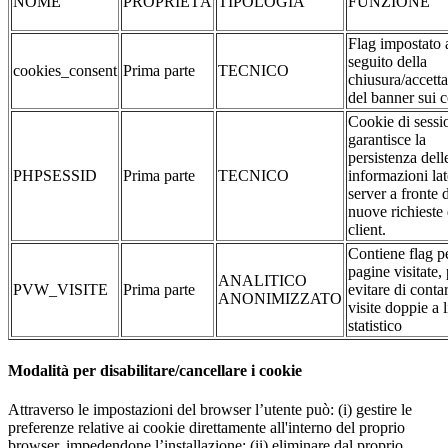
NOME
PROPRIETÀ
TIPOLOGIA
FUNZIONE
Flag impostato 
seguito della
cookies_consent
Prima parte
TECNICO
chiusura/accett
del banner sui 
Cookie di sessi
garantisce la
persistenza dell
PHPSESSID
Prima parte
TECNICO
informazioni la
server a fronte 
nuove richieste 
client.
Contiene flag pe
pagine visitate,
ANALITICO
PVW_VISITE
Prima parte
evitare di conta
ANONIMIZZATO
visite doppie a l
statistico
Modalità per disabilitare/cancellare i cookie
Attraverso le impostazioni del browser l’utente può: (i) gestire le
preferenze relative ai cookie direttamente all'interno del proprio
browser, impedendone l’installazione; (ii) eliminare dal proprio