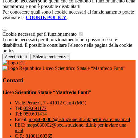
I cookie necessari sono quelli che consentono il funzionamento della
piattaforma e non è possibile disabilitarli.
Per conoscere quali sono i cookie necessari al funzionamento potete
visionare la
COOKIE POLICY
.
Cookie necessari per il funzionamento
I cookie necessari per il funzionamento non possono essere
disabilitati. È possibile consultare l'elenco nella pagina della cookie
policy.
Accetta tutti
Salva le preferenze
Liceo Scientifico Statale “Manfredo Fanti”
Contatti
Liceo Scientifico Statale “Manfredo Fanti”
Viale Peruzzi, 7 - 41012 Carpi (MO)
Tel:
059.691177
Tel:
059.691414
Email:
mops030002@istruzione.it
Link per inviare una mail
PEC:
mops030002@pec.istruzione.it
Link per inviare una
mail
C.F.: 81001160365