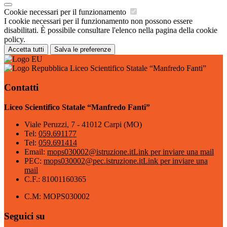
Cookie necessari per il funzionamento
I cookie necessari per il funzionamento non possono essere
disabilitati. È possibile consultare l'elenco nella pagina della cookie
policy.
Accetta tutti
Salva le preferenze
Liceo Scientifico Statale “Manfredo Fanti”
Contatti
Liceo Scientifico Statale “Manfredo Fanti”
Viale Peruzzi, 7 - 41012 Carpi (MO)
Tel:
059.691177
Tel:
059.691414
Email:
mops030002@istruzione.it
Link per inviare una mail
PEC:
mops030002@pec.istruzione.it
Link per inviare una
mail
C.F.: 81001160365
C.M: MOPS030002
Seguici su