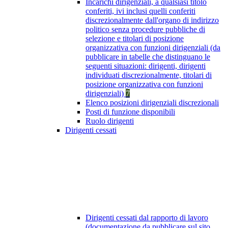
Incarichi dirigenziali, a qualsiasi titolo
conferiti, ivi inclusi quelli conferiti
discrezionalmente dall'organo di indirizzo
politico senza procedure pubbliche di
selezione e titolari di posizione
organizzativa con funzioni dirigenziali (da
pubblicare in tabelle che distinguano le
seguenti situazioni: dirigenti, dirigenti
individuati discrezionalmente, titolari di
posizione organizzativa con funzioni
dirigenziali)
7
Elenco posizioni dirigenziali discrezionali
Posti di funzione disponibili
Ruolo dirigenti
Dirigenti cessati
Dirigenti cessati dal rapporto di lavoro
(documentazione da pubblicare sul sito