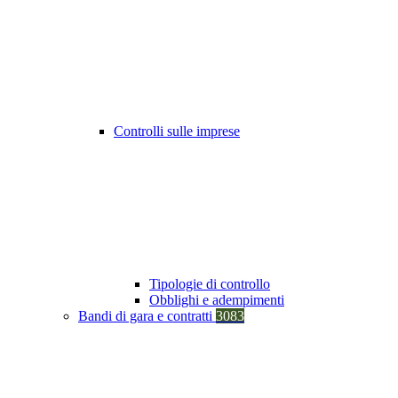
Controlli sulle imprese
Tipologie di controllo
Obblighi e adempimenti
Bandi di gara e contratti
3083