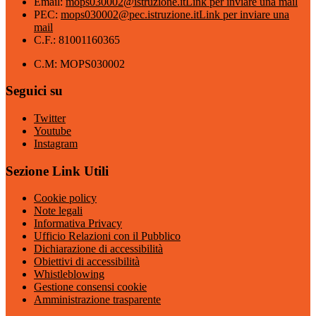
Email:
mops030002@istruzione.it
Link per inviare una mail
PEC:
mops030002@pec.istruzione.it
Link per inviare una
mail
C.F.: 81001160365
C.M: MOPS030002
Seguici su
Twitter
Youtube
Instagram
Sezione Link Utili
Cookie policy
Note legali
Informativa Privacy
Ufficio Relazioni con il Pubblico
Dichiarazione di accessibilità
Obiettivi di accessibilità
Whistleblowing
Gestione consensi cookie
Amministrazione trasparente