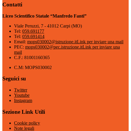
Contatti
Liceo Scientifico Statale “Manfredo Fanti”
Viale Peruzzi, 7 - 41012 Carpi (MO)
Tel:
059.691177
Tel:
059.691414
Email:
mops030002@istruzione.it
Link per inviare una mail
PEC:
mops030002@pec.istruzione.it
Link per inviare una
mail
C.F.: 81001160365
C.M: MOPS030002
Seguici su
Twitter
Youtube
Instagram
Sezione Link Utili
Cookie policy
Note legali