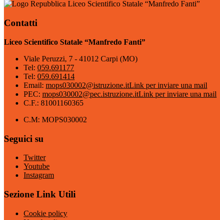
Liceo Scientifico Statale “Manfredo Fanti”
Contatti
Liceo Scientifico Statale “Manfredo Fanti”
Viale Peruzzi, 7 - 41012 Carpi (MO)
Tel:
059.691177
Tel:
059.691414
Email:
mops030002@istruzione.it
Link per inviare una mail
PEC:
mops030002@pec.istruzione.it
Link per inviare una mail
C.F.: 81001160365
C.M: MOPS030002
Seguici su
Twitter
Youtube
Instagram
Sezione Link Utili
Cookie policy