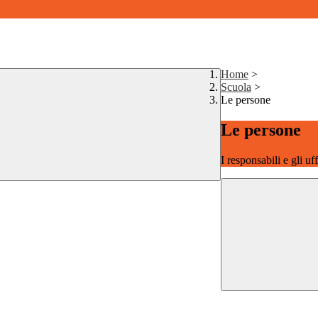
Home
>
Scuola
>
Le persone
Le persone
I responsabili e gli uf