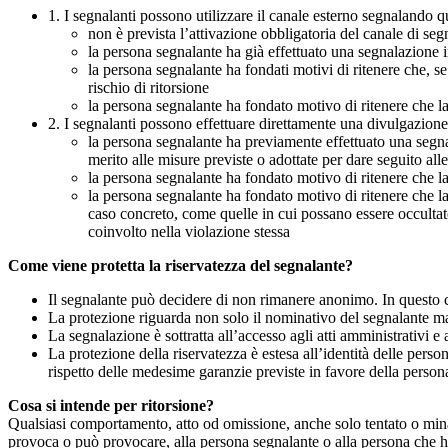
1. I segnalanti possono utilizzare il canale esterno segnaland
non è prevista l’attivazione obbligatoria del canale di se
la persona segnalante ha già effettuato una segnalazione i
la persona segnalante ha fondati motivi di ritenere che, s
rischio di ritorsione
la persona segnalante ha fondato motivo di ritenere che la
2. I segnalanti possono effettuare direttamente una divulgazion
la persona segnalante ha previamente effettuato una segnal
merito alle misure previste o adottate per dare seguito all
la persona segnalante ha fondato motivo di ritenere che la
la persona segnalante ha fondato motivo di ritenere che la
caso concreto, come quelle in cui possano essere occultate
coinvolto nella violazione stessa
Come viene protetta la riservatezza del segnalante?
Il segnalante può decidere di non rimanere anonimo. In questo ca
La protezione riguarda non solo il nominativo del segnalante ma a
La segnalazione è sottratta all’accesso agli atti amministrativi e 
La protezione della riservatezza è estesa all’identità delle pers
rispetto delle medesime garanzie previste in favore della person
Cosa si intende per ritorsione?
Qualsiasi comportamento, atto od omissione, anche solo tentato o minacc
provoca o può provocare, alla persona segnalante o alla persona che ha 