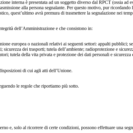
azione interna è presentata ad un soggetto diverso dal RPCT (ossia ad ese
trasmissione alla persona segnalante. Per questo motivo, pur ricordand
lastico, quest’ultimo avrà premura di trasmettere la segnalazione nei tem
ntegrità dell’Amministrazione e che consistono in:
Unione europea o nazionali relativi ai seguenti settori: appalti pubblici; s
; sicurezza dei trasporti; tutela dell’ambiente; radioprotezione e sicurez
ri; tutela della vita privata e protezione dei dati personali e sicurezza de
isposizioni di cui agli atti dell’Unione.
seguendo le regole che riportiamo più sotto.
 interno e, solo al ricorrere di certe condizioni, possono effettuare una s