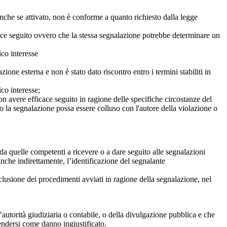
anche se attivato, non è conforme a quanto richiesto dalla legge
icace seguito ovvero che la stessa segnalazione potrebbe determinare un
ico interesse
ne esterna e non è stato dato riscontro entro i termini stabiliti in
co interesse;
on avere efficace seguito in ragione delle specifiche circostanze del
o la segnalazione possa essere colluso con l'autore della violazione o
da quelle competenti a ricevere o a dare seguito alle segnalazioni
anche indirettamente, l’identificazione del segnalante
clusione dei procedimenti avviati in ragione della segnalazione, nel
autorità giudiziaria o contabile, o della divulgazione pubblica e che
tendersi come danno ingiustificato.