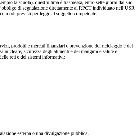
mpio la scuola), quest’ultima è trasmessa, entro sette giorni dal suo
o l’obbligo di segnalazione direttamente al RPCT individuato nell’USR
pi e modi previsti per legge al soggetto competente.
ervizi, prodotti e mercati finanziari e prevenzione del riciclaggio e del
za nucleare; sicurezza degli alimenti e dei mangimi e salute e
lle reti e dei sistemi informativi;
egnalazione esterna o una divulgazione pubblica.