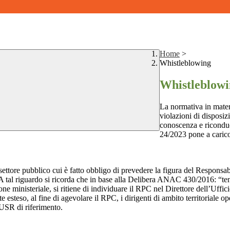
Home
>
Whistleblowing
Whistleblow
La normativa in mater
violazioni di disposiz
conoscenza e riconduc
24/2023 pone a carico 
 settore pubblico cui è fatto obbligo di prevedere la figura del Respon
 A tal riguardo si ricorda che in base alla Delibera ANAC 430/2016: “tenu
ne ministeriale, si ritiene di individuare il RPC nel Direttore dell’Uffici
 esteso, al fine di agevolare il RPC, i dirigenti di ambito territoriale o
’USR di riferimento.