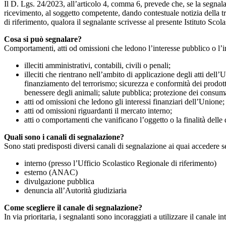
Il D. Lgs. 24/2023, all’articolo 4, comma 6, prevede che, se la segnal
ricevimento, al soggetto competente, dando contestuale notizia della 
di riferimento, qualora il segnalante scrivesse al presente Istituto Sco
Cosa si può segnalare?
Comportamenti, atti od omissioni che ledono l’interesse pubblico o l’i
illeciti amministrativi, contabili, civili o penali;
illeciti che rientrano nell’ambito di applicazione degli atti dell’
finanziamento del terrorismo; sicurezza e conformità dei prodotti
benessere degli animali; salute pubblica; protezione dei consumato
atti od omissioni che ledono gli interessi finanziari dell’Unione;
atti od omissioni riguardanti il mercato interno;
atti o comportamenti che vanificano l’oggetto o la finalità delle d
Quali sono i canali di segnalazione?
Sono stati predisposti diversi canali di segnalazione ai quai accedere 
interno (presso l’Ufficio Scolastico Regionale di riferimento)
esterno (ANAC)
divulgazione pubblica
denuncia all’Autorità giudiziaria
Come scegliere il canale di segnalazione?
In via prioritaria, i segnalanti sono incoraggiati a utilizzare il canale