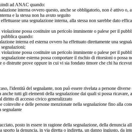
o quindi ad ANAC quando:
gnalazione interna ovvero questo, anche se obbligatorio, non è attivo o, 
nterna e la stessa non ha avuto seguito
e effettuasse una segnalazione interna, alla stessa non sarebbe dato eff
 violazione possa costituire un pericolo imminente o palese per il pubbl
e pubblica quando:
azione interna ed esterna ovvero ha effettuato direttamente una segnalazio
e segnalazioni;
 violazione possa costituire un pericolo imminente o palese per il pubbli
 segnalazione esterna possa comportare il rischio di ritorsioni o possa n
 o distrutte prove oppure in cui vi sia fondato timore che chi ha ricevut
so, l'identità del segnalante, non può essere rivelata a persone diverse 
nche tutti gli elementi della segnalazione dai quali si possa ricavare, 
al diritto di accesso civico generalizzato
one coinvolte e delle persone menzionate nella segnalazione fino alla con
a segnalante
iato, posto in essere in ragione della segnalazione, della denuncia all’
sporto la denuncia, in via diretta o indiretta, un danno ingiusto, da in