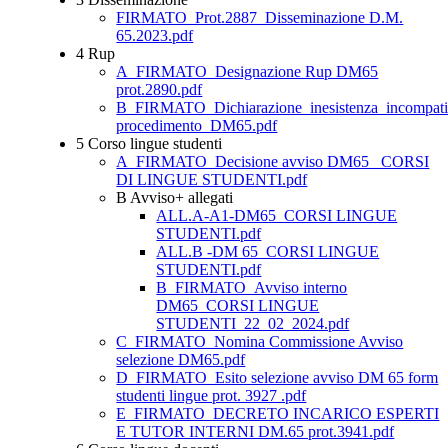
FIRMATO_Prot.2887_Disseminazione D.M.
65.2023.pdf
4 Rup
A_FIRMATO_Designazione Rup DM65
prot.2890.pdf
B_FIRMATO_Dichiarazione_inesistenza_incompatibi
procedimento_DM65.pdf
5 Corso lingue studenti
A_FIRMATO_Decisione avviso DM65 _CORSI
DI LINGUE STUDENTI.pdf
B Avviso+ allegati
ALL.A-A1-DM65_CORSI LINGUE
STUDENTI.pdf
ALL.B -DM 65_CORSI LINGUE
STUDENTI.pdf
B_FIRMATO_Avviso interno
DM65_CORSI LINGUE
STUDENTI_22_02_2024.pdf
C_FIRMATO_Nomina Commissione Avviso
selezione DM65.pdf
D_FIRMATO_Esito selezione avviso DM 65 form
studenti lingue prot. 3927 .pdf
E_FIRMATO_DECRETO INCARICO ESPERTI
E TUTOR INTERNI DM.65 prot.3941.pdf