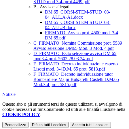
STUD mod 3-4- prot.4499.pdf
B_ Avviso+ allegati
DM 65_CORSI-STEM-STUD_03-
04_ALL.A-A1.docx
DM 65_CORSI-STEM-STUD_03-
04_ALL.B.docx
FIRMATO_Avviso prot. 4500 mod. 3-4
DM 65.pdf
C_FIRMATO_Nomina Commissione prot. 5539
Avviso selezione DM65 Mod. 3-Mod. 4.pdf
D_FIRMATO_Esito selezione avviso DM 65
mod3-4 prot. 5602 28.03.24 .pdf
E_FIRMATO_Decreto individuazione esperto
Lisotti mod. 3-4D.M. 65 prot. 5813.pdf
F_FIRMATO_Decreto individuazione tutor
Bombardiere-Majni-Bulgarelli-Castelli D.M.65
Mod.3-4 prot. 5815.pdf
Notizie
Questo sito o gli strumenti terzi da questo utilizzati si avvalgono di
cookie necessari al funzionamento ed utili alle finalità illustrate nella
COOKIE POLICY
.
Personalizza
Rifiuta tutti
i cookies
Accetta tutti
i cookies