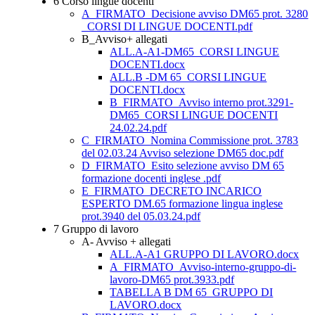
6 Corso lingue docenti
A_FIRMATO_Decisione avviso DM65 prot. 3280
_CORSI DI LINGUE DOCENTI.pdf
B_Avviso+ allegati
ALL.A-A1-DM65_CORSI LINGUE
DOCENTI.docx
ALL.B -DM 65_CORSI LINGUE
DOCENTI.docx
B_FIRMATO_Avviso interno prot.3291-
DM65_CORSI LINGUE DOCENTI
24.02.24.pdf
C_FIRMATO_Nomina Commissione prot. 3783
del 02.03.24 Avviso selezione DM65 doc.pdf
D_FIRMATO_Esito selezione avviso DM 65
formazione docenti inglese .pdf
E_FIRMATO_DECRETO INCARICO
ESPERTO DM.65 formazione lingua inglese
prot.3940 del 05.03.24.pdf
7 Gruppo di lavoro
A- Avviso + allegati
ALL.A-A1 GRUPPO DI LAVORO.docx
A_FIRMATO_Avviso-interno-gruppo-di-
lavoro-DM65 prot.3933.pdf
TABELLA B DM 65_GRUPPO DI
LAVORO.docx