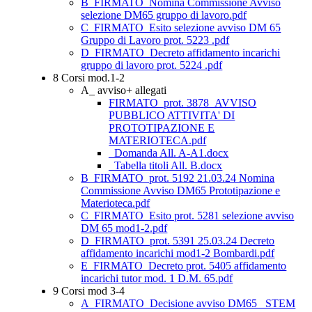
B_FIRMATO_Nomina Commissione Avviso
selezione DM65 gruppo di lavoro.pdf
C_FIRMATO_Esito selezione avviso DM 65
Gruppo di Lavoro prot. 5223 .pdf
D_FIRMATO_Decreto affidamento incarichi
gruppo di lavoro prot. 5224 .pdf
8 Corsi mod.1-2
A_ avviso+ allegati
FIRMATO_prot. 3878_AVVISO
PUBBLICO ATTIVITA' DI
PROTOTIPAZIONE E
MATERIOTECA.pdf
_Domanda All. A-A1.docx
_Tabella titoli All. B.docx
B_FIRMATO_prot. 5192 21.03.24 Nomina
Commissione Avviso DM65 Prototipazione e
Materioteca.pdf
C_FIRMATO_Esito prot. 5281 selezione avviso
DM 65 mod1-2.pdf
D_FIRMATO_prot. 5391 25.03.24 Decreto
affidamento incarichi mod1-2 Bombardi.pdf
E_FIRMATO_Decreto prot. 5405 affidamento
incarichi tutor mod. 1 D.M. 65.pdf
9 Corsi mod 3-4
A_FIRMATO_Decisione avviso DM65 _STEM