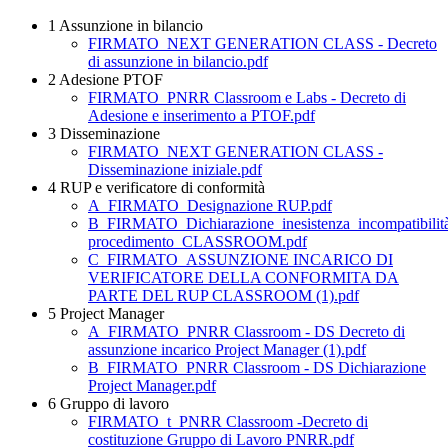
1 Assunzione in bilancio
FIRMATO_NEXT GENERATION CLASS - Decreto
di assunzione in bilancio.pdf
2 Adesione PTOF
FIRMATO_PNRR Classroom e Labs - Decreto di
Adesione e inserimento a PTOF.pdf
3 Disseminazione
FIRMATO_NEXT GENERATION CLASS -
Disseminazione iniziale.pdf
4 RUP e verificatore di conformità
A_FIRMATO_Designazione RUP.pdf
B_FIRMATO_Dichiarazione_inesistenza_incompatibilità
procedimento_CLASSROOM.pdf
C_FIRMATO_ASSUNZIONE INCARICO DI
VERIFICATORE DELLA CONFORMITA DA
PARTE DEL RUP CLASSROOM (1).pdf
5 Project Manager
A_FIRMATO_PNRR Classroom - DS Decreto di
assunzione incarico Project Manager (1).pdf
B_FIRMATO_PNRR Classroom - DS Dichiarazione
Project Manager.pdf
6 Gruppo di lavoro
FIRMATO_t_PNRR Classroom -Decreto di
costituzione Gruppo di Lavoro PNRR.pdf