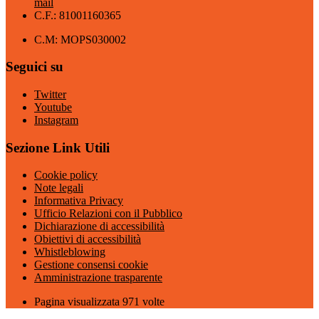
mail
C.F.: 81001160365
C.M: MOPS030002
Seguici su
Twitter
Youtube
Instagram
Sezione Link Utili
Cookie policy
Note legali
Informativa Privacy
Ufficio Relazioni con il Pubblico
Dichiarazione di accessibilità
Obiettivi di accessibilità
Whistleblowing
Gestione consensi cookie
Amministrazione trasparente
Pagina visualizzata
971
volte