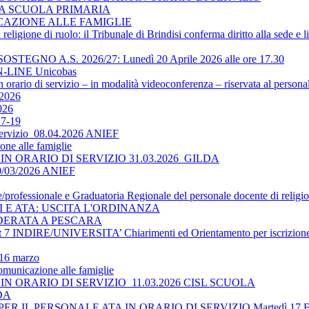
LA SCUOLA PRIMARIA
ICAZIONE ALLE FAMIGLIE
religione di ruolo: il Tribunale di Brindisi conferma diritto alla sede e 
O A.S. 2026/27: Lunedì 20 Aprile 2026 alle ore 17.30
-LINE Unicobas
 orario di servizio – in modalità videoconferenza – riservata al persona
2026
026
17-19
 servizio_08.04.2026 ANIEF
ne alle famiglie
N ORARIO DI SERVIZIO 31.03.2026_GILDA
30/03/2026 ANIEF
le/professionale e Graduatoria Regionale del personale docente di religi
TI E ATA: USCITA L'ORDINANZA
DERATA A PESCARA
 INDIRE/UNIVERSITA’ Chiarimenti ed Orientamento per iscrizione 
 16 marzo
omunicazione alle famiglie
N ORARIO DI SERVIZIO_11.03.2026 CISL SCUOLA
LDA
 IL PERSONALE ATA IN ORARIO DI SERVIZIO Martedì 17 