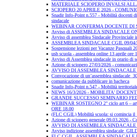
MATERIALE SCIOPERO INVALSI AL
SCIOPERO 20 APRILE 2026 - COMUN
Snadir Info-Point n.557 - Mobilità docenti di 
sindacale
WEBINAR CONFERMA DOCENTE DI SOSTEGN
Avviso di ASSEMBLEA SINDACALE ON
Avviso di assemblea Sindacale Provinciale in
ASSEMBLEA SINDACALE CGIL 09/04/
Sospensione lezioni per Vacanze Pasquali 2
usb scuola - assemblea online 13 aprile ore 
Avviso di Assemblea sindacale in orario di
Azione di sciopero 27/03/2026 - comunicazio
AVVISO DI ASSEMBLEA SINDACALE I
Convocazione di un’assemblea sindacale_
comunicazione da pubblicare in bacheca
Snadir Info-Point n.547 - Mobilità territoria
NEWS 16/3/2026 - MOBILITA' DOCEN
GRANDE SUCCESSO SEMINARIO FE
WEBINAR SOSTEGNO 2° ciclo art 6 – art 7
ORE 18.00
(FLC CGIL) Mobilità scuola: si comincia il
Azione di sciopero generale 09.03.2026 - C
AVVISO DI ASSEMBLEA SINDACALE I
Avviso indizione assemblea sindacale_GI
FLC CGIL_ASSEMBLEA SINDACALE PER