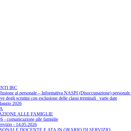
NTI IRC
 diffusione al personale – Informativa NASPI (Disoccupazione) personale
 degli scrutini con esclusione delle classi terminali_ varie date
Maggio 2026
TA
CAZIONE ALLE FAMIGLIE
6 - comunicazione alle famiglie
ervizio - 14.05.2026
SONALE DOCENTE E ATA IN ORARIO DI SERVIZIO