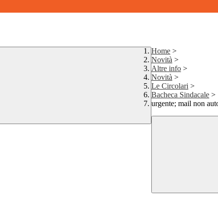
Home
>
Novità
>
Altre info
>
Novità
>
Le Circolari
>
Bacheca Sindacale
>
urgente; mail non auto