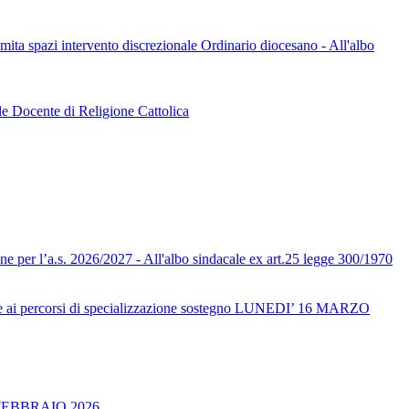
limita spazi intervento discrezionale Ordinario diocesano - All'albo
le Docente di Religione Cattolica
one per l’a.s. 2026/2027 - All'albo sindacale ex art.25 legge 300/1970
ai percorsi di specializzazione sostegno LUNEDI’ 16 MARZO
FEBBRAIO 2026