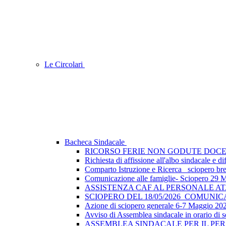
Le Circolari
Bacheca Sindacale
RICORSO FERIE NON GODUTE DOCE
Richiesta di affissione all'albo sindacale e
Comparto Istruzione e Ricerca_ sciopero breve
Comunicazione alle famiglie- Sciopero 29 
ASSISTENZA CAF AL PERSONALE A
SCIOPERO DEL 18/05/2026_COMUNI
Azione di sciopero generale 6-7 Maggio 202
Avviso di Assemblea sindacale in orario di s
ASSEMBLEA SINDACALE PER IL PER