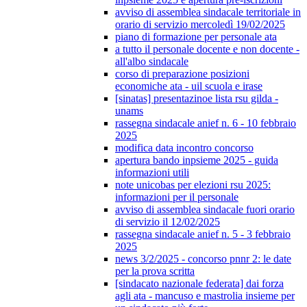
avviso di assemblea sindacale territoriale in
orario di servizio mercoledì 19/02/2025
piano di formazione per personale ata
a tutto il personale docente e non docente -
all'albo sindacale
corso di preparazione posizioni
economiche ata - uil scuola e irase
[sinatas] presentazinoe lista rsu gilda -
unams
rassegna sindacale anief n. 6 - 10 febbraio
2025
modifica data incontro concorso
apertura bando inpsieme 2025 - guida
informazioni utili
note unicobas per elezioni rsu 2025:
informazioni per il personale
avviso di assemblea sindacale fuori orario
di servizio il 12/02/2025
rassegna sindacale anief n. 5 - 3 febbraio
2025
news 3/2/2025 - concorso pnnr 2: le date
per la prova scritta
[sindacato nazionale federata] dai forza
agli ata - mancuso e mastrolia insieme per