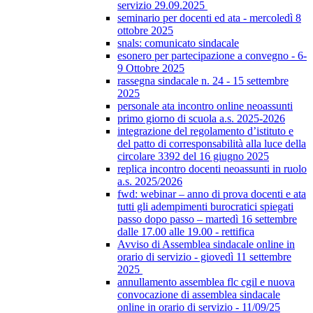
servizio 29.09.2025
seminario per docenti ed ata - mercoledì 8
ottobre 2025
snals: comunicato sindacale
esonero per partecipazione a convegno - 6-
9 Ottobre 2025
rassegna sindacale n. 24 - 15 settembre
2025
personale ata incontro online neoassunti
primo giorno di scuola a.s. 2025-2026
integrazione del regolamento d’istituto e
del patto di corresponsabilità alla luce della
circolare 3392 del 16 giugno 2025
replica incontro docenti neoassunti in ruolo
a.s. 2025/2026
fwd: webinar – anno di prova docenti e ata
tutti gli adempimenti burocratici spiegati
passo dopo passo – martedì 16 settembre
dalle 17.00 alle 19.00 - rettifica
Avviso di Assemblea sindacale online in
orario di servizio - giovedì 11 settembre
2025
annullamento assemblea flc cgil e nuova
convocazione di assemblea sindacale
online in orario di servizio - 11/09/25