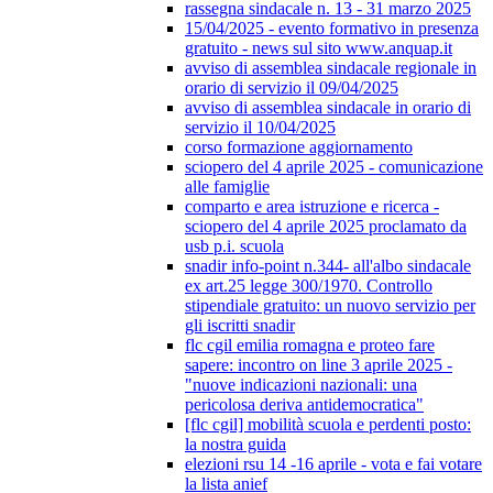
rassegna sindacale n. 13 - 31 marzo 2025
15/04/2025 - evento formativo in presenza
gratuito - news sul sito www.anquap.it
avviso di assemblea sindacale regionale in
orario di servizio il 09/04/2025
avviso di assemblea sindacale in orario di
servizio il 10/04/2025
corso formazione aggiornamento
sciopero del 4 aprile 2025 - comunicazione
alle famiglie
comparto e area istruzione e ricerca -
sciopero del 4 aprile 2025 proclamato da
usb p.i. scuola
snadir info-point n.344- all'albo sindacale
ex art.25 legge 300/1970. Controllo
stipendiale gratuito: un nuovo servizio per
gli iscritti snadir
flc cgil emilia romagna e proteo fare
sapere: incontro on line 3 aprile 2025 -
"nuove indicazioni nazionali: una
pericolosa deriva antidemocratica"
[flc cgil] mobilità scuola e perdenti posto:
la nostra guida
elezioni rsu 14 -16 aprile - vota e fai votare
la lista anief