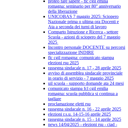
proteo fare sapere - flc cgil emilia
romagna: seminario per 80° anniversario
della liberazione
UNICOBAS 7 maggio 2025: Sciopero
Nazionale prima o ultima ora Docenti e
Ata a seconda dei turni di lavoro
Comparto Istruzione e Ricerca - settore
Scuola - azioni di sciopero del 7 maggio
2025
Incontro personale DOCENTE su percorsi
specializzazione INDIRE
flc cgil romagna: comunicato stampa
elezioni rsu 2025
rassegna sindacale n. 17 - 28 aprile 2025
avviso di assemblea sindacale provinciale
in orario di servizio - 7 maggio 2025
uil scuola - supporto domande ata 24 mesi
comunicato stampa fcl cgil emilia
romagna: scuola pubblica si continua a
tagliare
proclamazione eletti rsu
rassegna sindacale n. 16 - 22 aprile 2025
elezioni r.s.u. 14-15-16 aprile 2025
rassegna sindacale n. 15 - 14 aprile 2025
news 14/04/2025 - elezioni rsu - ciad -