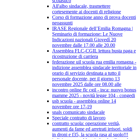
scolastico
All'albo sindacale, trasmettere
cortesemente ai docenti di religione
Corso di formazione anno di prova docenti
neoassunti
IRASE Regionale dell’Emilia Romagna |
Seminario di formazione: Le Nuove
Indicazioni nazionali Giovedì 20
novembre dalle 17.00 alle 20.00
Assemblea FLC-CGIL lettura busta paga e
ricostruzione di carriera
federazione uil scuola rua emilia romagna -
indizione assemblea sindacale territoriale in
orario di servizio destinata a tutto il
personale docente, per il giorno 13
novembre 2025 dalle ore 08.00 alle
incontro online flc cgil - inca: nuovo bonus
mamme 2025 - novità legge 104 - congedi
usb scuola - assemblea online 14
novembre ore 17-19
snals comunicato sindacale
Speciale contratto di lavoro
contratto scuola: operazione verità,
aumenti da fame ed arretrati irrisori. soldi
in droni e f35, la scuola rasa al suolo!!!