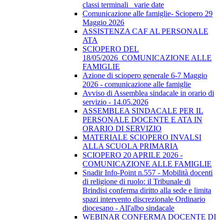
classi terminali_ varie date
Comunicazione alle famiglie- Sciopero 29
Maggio 2026
ASSISTENZA CAF AL PERSONALE
ATA
SCIOPERO DEL
18/05/2026_COMUNICAZIONE ALLE
FAMIGLIE
Azione di sciopero generale 6-7 Maggio
2026 - comunicazione alle famiglie
Avviso di Assemblea sindacale in orario di
servizio - 14.05.2026
ASSEMBLEA SINDACALE PER IL
PERSONALE DOCENTE E ATA IN
ORARIO DI SERVIZIO
MATERIALE SCIOPERO INVALSI
ALLA SCUOLA PRIMARIA
SCIOPERO 20 APRILE 2026 -
COMUNICAZIONE ALLE FAMIGLIE
Snadir Info-Point n.557 - Mobilità docenti
di religione di ruolo: il Tribunale di
Brindisi conferma diritto alla sede e limita
spazi intervento discrezionale Ordinario
diocesano - All'albo sindacale
WEBINAR CONFERMA DOCENTE DI