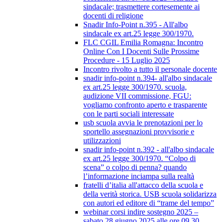
sindacale; trasmettere cortesemente ai
docenti di religione
Snadir Info-Point n.395 - All'albo
sindacale ex art.25 legge 300/1970.
FLC CGIL Emilia Romagna: Incontro
Online Con I Docenti Sulle Prossime
Procedure - 15 Luglio 2025
Incontro rivolto a tutto il personale docente
snadir info-point n.394- all'albo sindacale
ex art.25 legge 300/1970. scuola,
audizione VII commissione, FGU:
vogliamo confronto aperto e trasparente
con le parti sociali interessate
usb scuola avvia le prenotazioni per lo
sportello assegnazioni provvisorie e
utilizzazioni
snadir info-point n.392 - all'albo sindacale
ex art.25 legge 300/1970. “Colpo di
scena” o colpo di penna? quando
l’informazione inciampa sulla realtà
fratelli d’italia all'attacco della scuola e
della verità storica. USB scuola solidarizza
con autori ed editore di “trame del tempo”
webinar corsi indire sostegno 2025 –
sabato 28 giugno 2025 alle ore 09.30