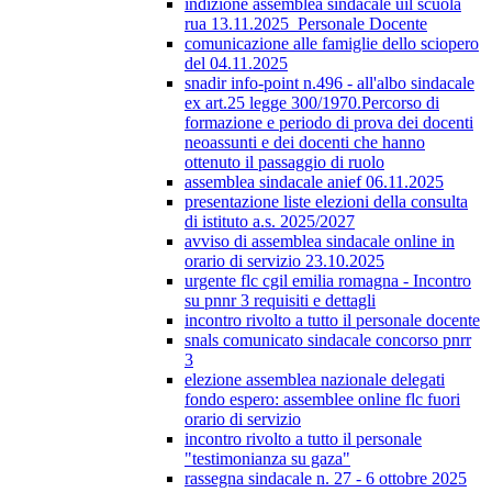
indizione assemblea sindacale uil scuola
rua 13.11.2025_Personale Docente
comunicazione alle famiglie dello sciopero
del 04.11.2025
snadir info-point n.496 - all'albo sindacale
ex art.25 legge 300/1970.Percorso di
formazione e periodo di prova dei docenti
neoassunti e dei docenti che hanno
ottenuto il passaggio di ruolo
assemblea sindacale anief 06.11.2025
presentazione liste elezioni della consulta
di istituto a.s. 2025/2027
avviso di assemblea sindacale online in
orario di servizio 23.10.2025
urgente flc cgil emilia romagna - Incontro
su pnnr 3 requisiti e dettagli
incontro rivolto a tutto il personale docente
snals comunicato sindacale concorso pnrr
3
elezione assemblea nazionale delegati
fondo espero: assemblee online flc fuori
orario di servizio
incontro rivolto a tutto il personale
"testimonianza su gaza"
rassegna sindacale n. 27 - 6 ottobre 2025