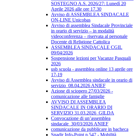
SOSTEGNO A.S. 2026/27: Lunedì 20
Aprile 2026 alle ore 17.30
Avviso di ASSEMBLEA SINDACALE
ON-LINE Unicobas
Avviso di assemblea Sindacale Provinciale
in orario di servizio – in modalità
videoconferenza – riservata al personale
Docente di Religione Cattolica
ASSEMBLEA SINDACALE CGIL
09/04/2026
Sospensione lezioni per Vacanze Pasquali
2026
usb scuola - assemblea online 13 aprile ore
17-19
Avviso di Assemblea sindacale in orario di
servizio_08.04.2026 ANIEF
Azione di sciopero 27/03/2026 -
comunicazione alle famiglie
AVVISO DI ASSEMBLEA
SINDACALE IN ORARIO DI
SERVIZIO 31.03.2026_GILDA
Convocazione di un’assemblea
sindacale_30/03/2026 ANIEF
comunicazione da pubblicare in bacheca
Snadir Info-Point n.547 - Mobilità