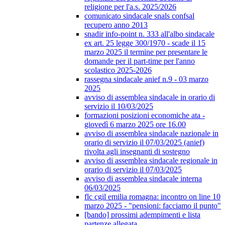
religione per l'a.s. 2025/2026
comunicato sindacale snals confsal
recupero anno 2013
snadir info-point n. 333 all'albo sindacale
ex art. 25 legge 300/1970 - scade il 15
marzo 2025 il termine per presentare le
domande per il part-time per l'anno
scolastico 2025-2026
rassegna sindacale anief n.9 - 03 marzo
2025
avviso di assemblea sindacale in orario di
servizio il 10/03/2025
formazioni posizioni economiche ata -
giovedì 6 marzo 2025 ore 16.00
avviso di assemblea sindacale nazionale in
orario di servizio il 07/03/2025 (anief)
rivolta agli insegnanti di sostegno
avviso di assemblea sindacale regionale in
orario di servizio il 07/03/2025
avviso di assemblea sindacale interna
06/03/2025
flc cgil emilia romagna: incontro on line 10
marzo 2025 - "pensioni: facciamo il punto"
[bando] prossimi adempimenti e lista
partenze allegata