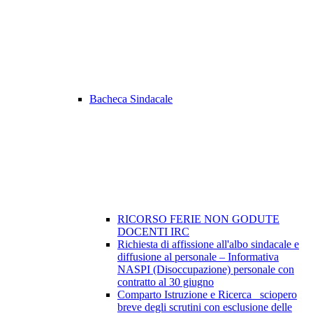
Bacheca Sindacale
RICORSO FERIE NON GODUTE
DOCENTI IRC
Richiesta di affissione all'albo sindacale e
diffusione al personale – Informativa
NASPI (Disoccupazione) personale con
contratto al 30 giugno
Comparto Istruzione e Ricerca_ sciopero
breve degli scrutini con esclusione delle