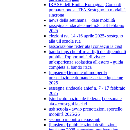
IRASE dell’Emilia Romagna | Corso di
preparazione al TFA Sostegno in modalità
sincrona
news della settimana + date mobilità
rassegna sindacale anief n.8 - 24 febbraio
2025
elezioni rsu 14 -16 aprile 2025- sostegno
alla uil scuola rua
[associazione feder-ata] consegui la ciad
bando inps che offre ai figli dei dipendenti
pubblici l'opportunità di vivere
un'esperienza scolastica all'estero - guida
completa al bando itaca
[inpsieme] termine ultimo per la
presentazione domande - estate inpsieme
2025
rassegna sindacale anief n. 7 - 17 febbraio
2025
[sindacato nazionale federata] personale
ata - consegui la ciad
usb scuola - avvio prenotazioni sportello
mobilità 2025/26
secondo incontro neoassunti
[inpsieme] pubblicazioni destinazioni
inpsieme 2025 e apertura pre-iscrizioni