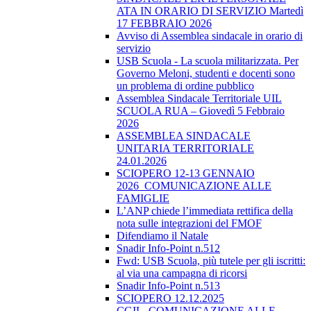
ATA IN ORARIO DI SERVIZIO Martedì
17 FEBBRAIO 2026
Avviso di Assemblea sindacale in orario di
servizio
USB Scuola - La scuola militarizzata. Per
Governo Meloni, studenti e docenti sono
un problema di ordine pubblico
Assemblea Sindacale Territoriale UIL
SCUOLA RUA – Giovedì 5 Febbraio
2026
ASSEMBLEA SINDACALE
UNITARIA TERRITORIALE
24.01.2026
SCIOPERO 12-13 GENNAIO
2026_COMUNICAZIONE ALLE
FAMIGLIE
L’ANP chiede l’immediata rettifica della
nota sulle integrazioni del FMOF
Difendiamo il Natale
Snadir Info-Point n.512
Fwd: USB Scuola, più tutele per gli iscritti:
al via una campagna di ricorsi
Snadir Info-Point n.513
SCIOPERO 12.12.2025
CGIL_COMUNICAZIONE ALLE