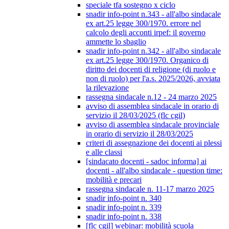
speciale tfa sostegno x ciclo
snadir info-point n.343 - all'albo sindacale
ex art.25 legge 300/1970. errore nel
calcolo degli acconti irpef: il governo
ammette lo sbaglio
snadir info-point n.342 - all'albo sindacale
ex art.25 legge 300/1970. Organico di
diritto dei docenti di religione (di ruolo e
non di ruolo) per l'a.s. 2025/2026, avviata
la rilevazione
rassegna sindacale n.12 - 24 marzo 2025
avviso di assemblea sindacale in orario di
servizio il 28/03/2025 (flc cgil)
avviso di assemblea sindacale provinciale
in orario di servizio il 28/03/2025
criteri di assegnazione dei docenti ai plessi
e alle classi
[sindacato docenti - sadoc informa] ai
docenti - all'albo sindacale - question time:
mobilità e precari
rassegna sindacale n. 11-17 marzo 2025
snadir info-point n. 340
snadir info-point n. 339
snadir info-point n. 338
[flc cgil] webinar: mobilità scuola