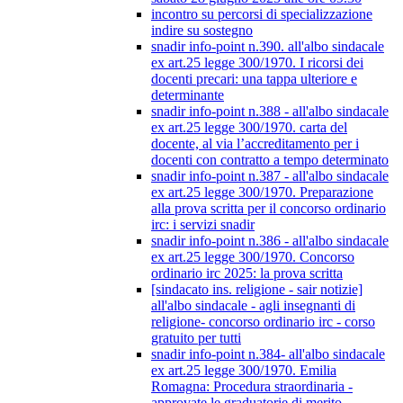
incontro su percorsi di specializzazione
indire su sostegno
snadir info-point n.390. all'albo sindacale
ex art.25 legge 300/1970. I ricorsi dei
docenti precari: una tappa ulteriore e
determinante
snadir info-point n.388 - all'albo sindacale
ex art.25 legge 300/1970. carta del
docente, al via l’accreditamento per i
docenti con contratto a tempo determinato
snadir info-point n.387 - all'albo sindacale
ex art.25 legge 300/1970. Preparazione
alla prova scritta per il concorso ordinario
irc: i servizi snadir
snadir info-point n.386 - all'albo sindacale
ex art.25 legge 300/1970. Concorso
ordinario irc 2025: la prova scritta
[sindacato ins. religione - sair notizie]
all'albo sindacale - agli insegnanti di
religione- concorso ordinario irc - corso
gratuito per tutti
snadir info-point n.384- all'albo sindacale
ex art.25 legge 300/1970. Emilia
Romagna: Procedura straordinaria -
approvate le graduatorie di merito