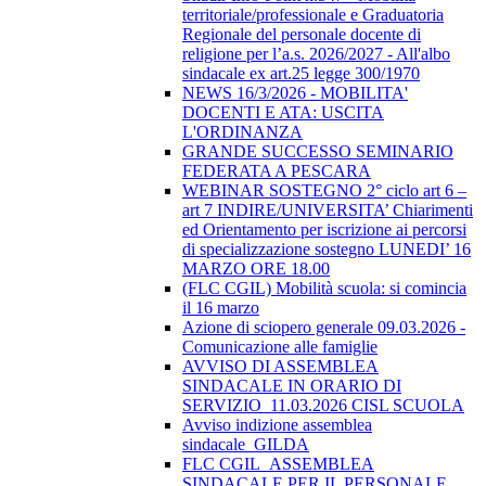
territoriale/professionale e Graduatoria
Regionale del personale docente di
religione per l’a.s. 2026/2027 - All'albo
sindacale ex art.25 legge 300/1970
NEWS 16/3/2026 - MOBILITA'
DOCENTI E ATA: USCITA
L'ORDINANZA
GRANDE SUCCESSO SEMINARIO
FEDERATA A PESCARA
WEBINAR SOSTEGNO 2° ciclo art 6 –
art 7 INDIRE/UNIVERSITA’ Chiarimenti
ed Orientamento per iscrizione ai percorsi
di specializzazione sostegno LUNEDI’ 16
MARZO ORE 18.00
(FLC CGIL) Mobilità scuola: si comincia
il 16 marzo
Azione di sciopero generale 09.03.2026 -
Comunicazione alle famiglie
AVVISO DI ASSEMBLEA
SINDACALE IN ORARIO DI
SERVIZIO_11.03.2026 CISL SCUOLA
Avviso indizione assemblea
sindacale_GILDA
FLC CGIL_ASSEMBLEA
SINDACALE PER IL PERSONALE