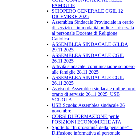
FAMIGLIE
SCIOPERO GENERALE CGIL 12
DICEMBRE 2025
Assemblea Sindacale Provinciale in orario
di servizio – in modalità on line – riservata
al personale Docente di Religione
Cattolica.
ASSEMBLEA SINDACALE GILDA
29.11.2025
ASSEMBLEA SINDACALE CGIL
26.11.2025
Attività sindacale: comunicazione sciopero
alle famiglie 28.11.2025
ASSEMBLEA SINDACALE CGIL
26.11.2025
Avviso di Assemblea sindacale online fuori
orario di servizio 26.11.2025_USB
SCUOLA
USB Scuola: Assemblea sindacale 26
novembre
CORSI DI FORMAZIONE per le
POSIZIONI ECONOMICHE ATA
Sportello “In prossimità della pensione” –
Diffusione informativa al personale