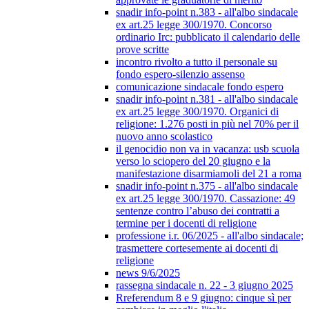
snadir info-point n.383 - all'albo sindacale
ex art.25 legge 300/1970. Concorso
ordinario Irc: pubblicato il calendario delle
prove scritte
incontro rivolto a tutto il personale su
fondo espero-silenzio assenso
comunicazione sindacale fondo espero
snadir info-point n.381 - all'albo sindacale
ex art.25 legge 300/1970. Organici di
religione: 1.276 posti in più nel 70% per il
nuovo anno scolastico
il genocidio non va in vacanza: usb scuola
verso lo sciopero del 20 giugno e la
manifestazione disarmiamoli del 21 a roma
snadir info-point n.375 - all'albo sindacale
ex art.25 legge 300/1970. Cassazione: 49
sentenze contro l’abuso dei contratti a
termine per i docenti di religione
professione i.r. 06/2025 - all'albo sindacale;
trasmettere cortesemente ai docenti di
religione
news 9/6/2025
rassegna sindacale n. 22 - 3 giugno 2025
Rreferendum 8 e 9 giugno: cinque sì per