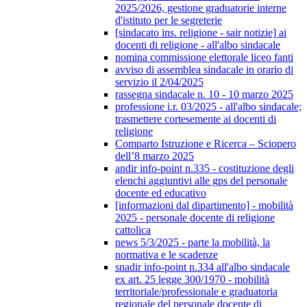
2025/2026, gestione graduatorie interne
d'istituto per le segreterie
[sindacato ins. religione - sair notizie] ai
docenti di religione - all'albo sindacale
nomina commissione elettorale liceo fanti
avviso di assemblea sindacale in orario di
servizio il 2/04/2025
rassegna sindacale n. 10 - 10 marzo 2025
professione i.r. 03/2025 - all'albo sindacale;
trasmettere cortesemente ai docenti di
religione
Comparto Istruzione e Ricerca – Sciopero
dell’8 marzo 2025
andir info-point n.335 - costituzione degli
elenchi aggiuntivi alle gps del personale
docente ed educativo
[informazioni dal dipartimento] - mobilità
2025 - personale docente di religione
cattolica
news 5/3/2025 - parte la mobilità, la
normativa e le scadenze
snadir info-point n.334 all'albo sindacale
ex art. 25 legge 300/1970 - mobilità
territoriale/professionale e graduatoria
regionale del personale docente di