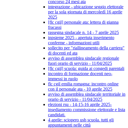
concorso 24 mesi ata
integrazione - ubicazione seggio elettorale
per la sola giornata di mercoledì 16 aprile
2025
[flc cgil] personale ata: lettera di gianna
fracassi
rassegna sindacale n. 14 - 7 aprile 2025
inpsieme 2025 - apertuta inserimento
conferme - informazioni utili
sollecito per "riallineamento della carriera"
di docenti ed ata
avviso di assemblea sindacale regionale
fuori orario di servizio - 11/04/2025
[flc cgil] scuola: guida ai congedi parentali
incontro di formazione docenti neo-
immessi in ruolo
flc cgil emilia romagna: incontro online
con il personale ata - 10 aprile 2025
avviso di assemblea sindacale territoriale in
orario di servizio - 11/04/2025
elezioni rsu - 14-15-16 aprile 2025-
insediamento commissione elettorale e lista
candidati.
4 aprile: sciopero usb scuola. tutti gli
appuntamenti nelle città