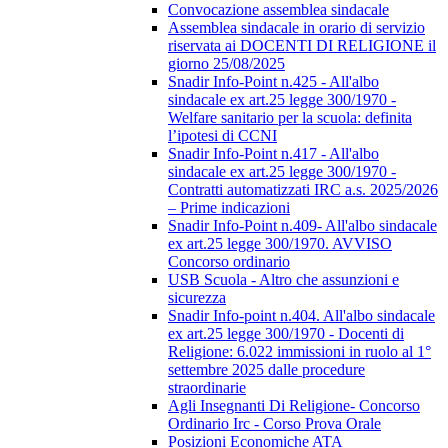
Convocazione assemblea sindacale
Assemblea sindacale in orario di servizio
riservata ai DOCENTI DI RELIGIONE il
giorno 25/08/2025
Snadir Info-Point n.425 - All'albo
sindacale ex art.25 legge 300/1970 -
Welfare sanitario per la scuola: definita
l’ipotesi di CCNI
Snadir Info-Point n.417 - All'albo
sindacale ex art.25 legge 300/1970 -
Contratti automatizzati IRC a.s. 2025/2026
– Prime indicazioni
Snadir Info-Point n.409- All'albo sindacale
ex art.25 legge 300/1970. AVVISO
Concorso ordinario
USB Scuola - Altro che assunzioni e
sicurezza
Snadir Info-point n.404. All'albo sindacale
ex art.25 legge 300/1970 - Docenti di
Religione: 6.022 immissioni in ruolo al 1°
settembre 2025 dalle procedure
straordinarie
Agli Insegnanti Di Religione- Concorso
Ordinario Irc - Corso Prova Orale
Posizioni Economiche ATA