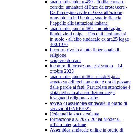
snadir info-point n.490 - flotilla e mean:
corridoi umanitari di Pace da proteggere -
Dall’impegno civile di Gaza all’azione
nonviolenta in Ucraina, snadir rilancia
l’appello alle istituzioni italiane
snadir info-point n.489 - monitoraggio
liquidazioni noipa – Docenti neoimmessi
in ruolo - all'albo sindacale ex art.25 legge
300/1970
Incontro rivolto a tutto il personale di
religione
sciopero domani
incontro di formazione cisl scuola – 14
ottobre 2025
snadir info-point n.485 - snadir/fgu al
senato su ddl reclutamento: è ora di passare
dalle parole ai fatti! Particolare attenzione è
stata dedicata alla condizione degli
insegnanti religione - albo
avviso di assemblea sindacale in orario di
servizio il 02/10/2025
[federata] la voce degli ata
formazione a.s. 2025-26 uat Modena -
ufficio integrazione
Assemblea sindacale online in orario di