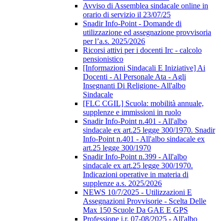
Avviso di Assemblea sindacale online in
orario di servizio il 23/07/25
Snadir Info-Point - Domande di
utilizzazione ed assegnazione provvisoria
per l’a.s. 2025/2026
Ricorsi attivi per i docenti Irc - calcolo
pensionistico
[Informazioni Sindacali E Iniziative] Ai
Docenti - Al Personale Ata - Agli
Insegnanti Di Religione- All'albo
Sindacale
[FLC CGIL] Scuola: mobilità annuale,
supplenze e immissioni in ruolo
Snadir Info-Point n.401 - All'albo
sindacale ex art.25 legge 300/1970. Snadir
Info-Point n.401 - All'albo sindacale ex
art.25 legge 300/1970
Snadir Info-Point n.399 - All'albo
sindacale ex art.25 legge 300/1970.
Indicazioni operative in materia di
supplenze a.s. 2025/2026
NEWS 10/7/2025 - Utilizzazioni E
Assegnazioni Provvisorie - Scelta Delle
Max 150 Scuole Da GAE E GPS
Professione i.r. 07-08/2025 - All'albo