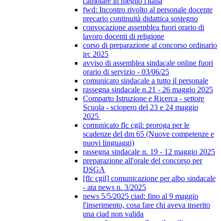
cambiare in meglio l'italia
fwd: Incontro rivolto al personale docente
precario continuità didattica sostegno
convocazione assemblea fuori orario di
lavoro docenti di religione
corso di preparazione al concorso ordinario
irc 2025
avviso di assemblea sindacale online fuori
orario di servizio - 03/06/25
comunicato sindacale a tutto il personale
rassegna sindacale n.21 - 26 maggio 2025
Comparto Istruzione e Ricerca - settore
Scuola - sciopero del 23 e 24 maggio
2025
comunicato flc cgil: proroga per le
scadenze del dm 65 (Nuove competenze e
nuovi linguaggi)
rassegna sindacale n. 19 - 12 maggio 2025
preparazione all'orale del concorso per
DSGA
[flc cgil] comunicazione per albo sindacale
- ata news n. 3/2025
news 5/5/2025 ciad: fino al 9 maggio
l'inserimento, cosa fare chi aveva inserito
una ciad non valida