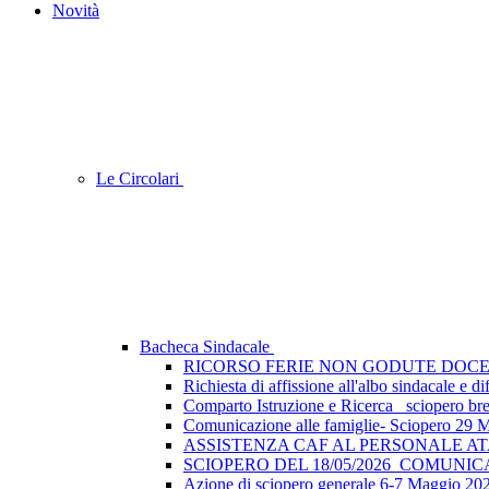
Novità
Le Circolari
Bacheca Sindacale
RICORSO FERIE NON GODUTE DOCE
Richiesta di affissione all'albo sindacale e
Comparto Istruzione e Ricerca_ sciopero breve
Comunicazione alle famiglie- Sciopero 29 
ASSISTENZA CAF AL PERSONALE A
SCIOPERO DEL 18/05/2026_COMUNI
Azione di sciopero generale 6-7 Maggio 202