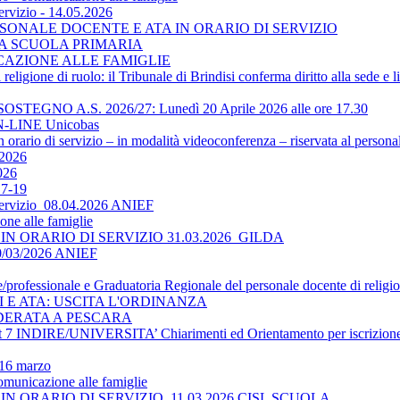
ervizio - 14.05.2026
SONALE DOCENTE E ATA IN ORARIO DI SERVIZIO
LA SCUOLA PRIMARIA
ICAZIONE ALLE FAMIGLIE
religione di ruolo: il Tribunale di Brindisi conferma diritto alla sede e 
O A.S. 2026/27: Lunedì 20 Aprile 2026 alle ore 17.30
-LINE Unicobas
 orario di servizio – in modalità videoconferenza – riservata al persona
2026
026
17-19
 servizio_08.04.2026 ANIEF
ne alle famiglie
N ORARIO DI SERVIZIO 31.03.2026_GILDA
30/03/2026 ANIEF
le/professionale e Graduatoria Regionale del personale docente di religi
TI E ATA: USCITA L'ORDINANZA
DERATA A PESCARA
 INDIRE/UNIVERSITA’ Chiarimenti ed Orientamento per iscrizione 
 16 marzo
omunicazione alle famiglie
N ORARIO DI SERVIZIO_11.03.2026 CISL SCUOLA