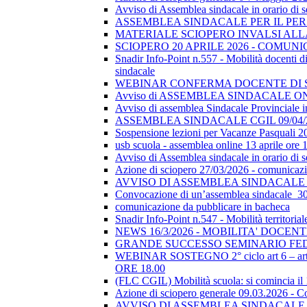
Avviso di Assemblea sindacale in orario di s
ASSEMBLEA SINDACALE PER IL PER
MATERIALE SCIOPERO INVALSI AL
SCIOPERO 20 APRILE 2026 - COMUN
Snadir Info-Point n.557 - Mobilità docenti di 
sindacale
WEBINAR CONFERMA DOCENTE DI SOSTEGN
Avviso di ASSEMBLEA SINDACALE ON
Avviso di assemblea Sindacale Provinciale in
ASSEMBLEA SINDACALE CGIL 09/04/
Sospensione lezioni per Vacanze Pasquali 2
usb scuola - assemblea online 13 aprile ore 
Avviso di Assemblea sindacale in orario di
Azione di sciopero 27/03/2026 - comunicazio
AVVISO DI ASSEMBLEA SINDACALE I
Convocazione di un’assemblea sindacale_
comunicazione da pubblicare in bacheca
Snadir Info-Point n.547 - Mobilità territoria
NEWS 16/3/2026 - MOBILITA' DOCEN
GRANDE SUCCESSO SEMINARIO FE
WEBINAR SOSTEGNO 2° ciclo art 6 – art 7
ORE 18.00
(FLC CGIL) Mobilità scuola: si comincia il
Azione di sciopero generale 09.03.2026 - C
AVVISO DI ASSEMBLEA SINDACALE I