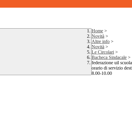
Home
>
Novità
>
Altre info
>
Novità
>
Le Circolari
>
Bacheca Sindacale
>
federazione uil scuol
orario di servizio dest
8.00-10.00