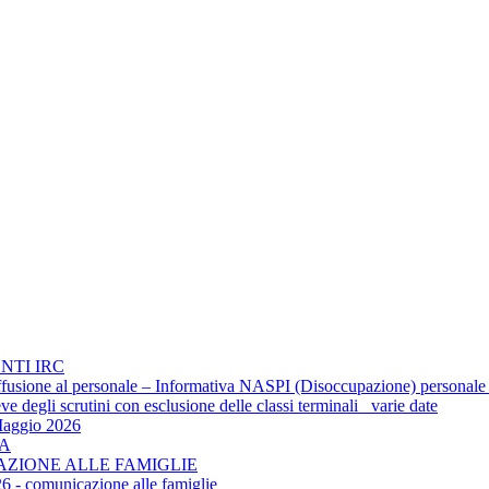
NTI IRC
 diffusione al personale – Informativa NASPI (Disoccupazione) personale
 degli scrutini con esclusione delle classi terminali_ varie date
Maggio 2026
TA
CAZIONE ALLE FAMIGLIE
6 - comunicazione alle famiglie