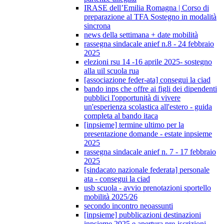
IRASE dell’Emilia Romagna | Corso di
preparazione al TFA Sostegno in modalità
sincrona
news della settimana + date mobilità
rassegna sindacale anief n.8 - 24 febbraio
2025
elezioni rsu 14 -16 aprile 2025- sostegno
alla uil scuola rua
[associazione feder-ata] consegui la ciad
bando inps che offre ai figli dei dipendenti
pubblici l'opportunità di vivere
un'esperienza scolastica all'estero - guida
completa al bando itaca
[inpsieme] termine ultimo per la
presentazione domande - estate inpsieme
2025
rassegna sindacale anief n. 7 - 17 febbraio
2025
[sindacato nazionale federata] personale
ata - consegui la ciad
usb scuola - avvio prenotazioni sportello
mobilità 2025/26
secondo incontro neoassunti
[inpsieme] pubblicazioni destinazioni
inpsieme 2025 e apertura pre-iscrizioni