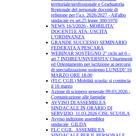
territoriale/professionale e Graduatoria
Regionale del personale docente di
religione per l’a.s. 2026/2027 - All'albo
sindacale ex art.25 legge 300/1970
NEWS 16/3/2026 - MOBILITA'
DOCENTI E ATA: USCITA
L'ORDINANZA
GRANDE SUCCESSO SEMINARIO
FEDERATA A PESCARA
WEBINAR SOSTEGNO 2° ciclo art 6 –
art 7 INDIRE/UNIVERSITA’ Chiarimenti
ed Orientamento per iscrizione ai percorsi
di specializzazione sostegno LUNEDI’ 16
MARZO ORE 18.00
(FLC CGIL) Mobilità scuola: si comincia
il 16 marzo
Azione di sciopero generale 09.03.2026 -
Comunicazione alle famiglie
AVVISO DI ASSEMBLEA
SINDACALE IN ORARIO DI
SERVIZIO_11.03.2026 CISL SCUOLA
Avviso indizione assemblea
sindacale_GILDA
FLC CGIL_ASSEMBLEA
SINDACALE PER IL PERSONALE