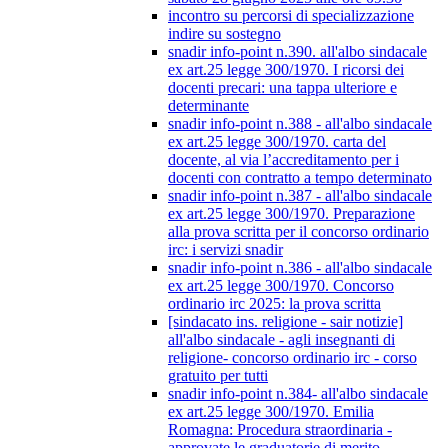
incontro su percorsi di specializzazione
indire su sostegno
snadir info-point n.390. all'albo sindacale
ex art.25 legge 300/1970. I ricorsi dei
docenti precari: una tappa ulteriore e
determinante
snadir info-point n.388 - all'albo sindacale
ex art.25 legge 300/1970. carta del
docente, al via l’accreditamento per i
docenti con contratto a tempo determinato
snadir info-point n.387 - all'albo sindacale
ex art.25 legge 300/1970. Preparazione
alla prova scritta per il concorso ordinario
irc: i servizi snadir
snadir info-point n.386 - all'albo sindacale
ex art.25 legge 300/1970. Concorso
ordinario irc 2025: la prova scritta
[sindacato ins. religione - sair notizie]
all'albo sindacale - agli insegnanti di
religione- concorso ordinario irc - corso
gratuito per tutti
snadir info-point n.384- all'albo sindacale
ex art.25 legge 300/1970. Emilia
Romagna: Procedura straordinaria -
approvate le graduatorie di merito