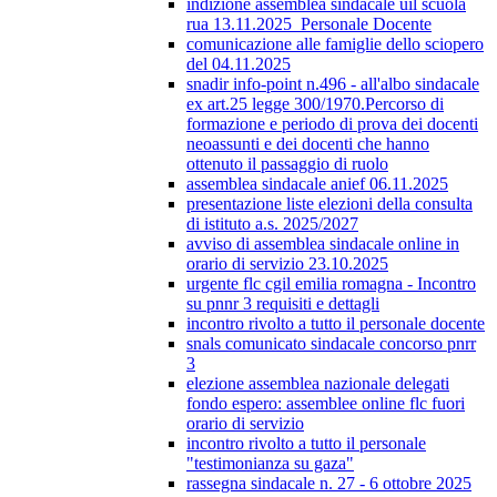
indizione assemblea sindacale uil scuola
rua 13.11.2025_Personale Docente
comunicazione alle famiglie dello sciopero
del 04.11.2025
snadir info-point n.496 - all'albo sindacale
ex art.25 legge 300/1970.Percorso di
formazione e periodo di prova dei docenti
neoassunti e dei docenti che hanno
ottenuto il passaggio di ruolo
assemblea sindacale anief 06.11.2025
presentazione liste elezioni della consulta
di istituto a.s. 2025/2027
avviso di assemblea sindacale online in
orario di servizio 23.10.2025
urgente flc cgil emilia romagna - Incontro
su pnnr 3 requisiti e dettagli
incontro rivolto a tutto il personale docente
snals comunicato sindacale concorso pnrr
3
elezione assemblea nazionale delegati
fondo espero: assemblee online flc fuori
orario di servizio
incontro rivolto a tutto il personale
"testimonianza su gaza"
rassegna sindacale n. 27 - 6 ottobre 2025