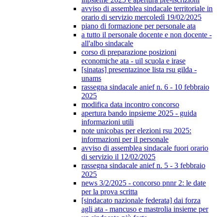
avviso di assemblea sindacale territoriale in
orario di servizio mercoledì 19/02/2025
piano di formazione per personale ata
a tutto il personale docente e non docente -
all'albo sindacale
corso di preparazione posizioni
economiche ata - uil scuola e irase
[sinatas] presentazinoe lista rsu gilda -
unams
rassegna sindacale anief n. 6 - 10 febbraio
2025
modifica data incontro concorso
apertura bando inpsieme 2025 - guida
informazioni utili
note unicobas per elezioni rsu 2025:
informazioni per il personale
avviso di assemblea sindacale fuori orario
di servizio il 12/02/2025
rassegna sindacale anief n. 5 - 3 febbraio
2025
news 3/2/2025 - concorso pnnr 2: le date
per la prova scritta
[sindacato nazionale federata] dai forza
agli ata - mancuso e mastrolia insieme per