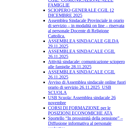
FAMIGLIE
SCIOPERO GENERALE CGIL 12
DICEMBRE 2025
Assemblea Sindacale Provinciale in orario
di servizio – in modalità on line – riservata
al personale Docente di Religione
Cattolica.
ASSEMBLEA SINDACALE GILDA
29.11.2025
ASSEMBLEA SINDACALE CGIL
26.11.2025
Attività sindacale: comunicazione sciopero
alle famiglie 28.11.2025
ASSEMBLEA SINDACALE CGIL
26.11.2025
Avviso di Assemblea sindacale online fuori
orario di servizio 26.11.2025_USB
SCUOLA
USB Scuola: Assemblea sindacale 26
novembre
CORSI DI FORMAZIONE per le
POSIZIONI ECONOMICHE ATA
Sportello “In prossimità della pensione” –
Diffusione informativa al personale