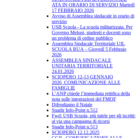
ATA IN ORARIO DI SERVIZIO Martedì
17 FEBBRAIO 2026
Avviso di Assemblea sindacale in orario di
servizio
USB Scuola - La scuola militarizzata. Per
Governo Meloni, studenti e docenti sono
un problema di ordine pubblico
Assemblea Sindacale Territoriale UIL
SCUOLA RUA – Giovedì 5 Febbraio
2026
ASSEMBLEA SINDACALE
UNITARIA TERRITORIALE
24.01.2026
SCIOPERO 12-13 GENNAIO
2026_COMUNICAZIONE ALLE
FAMIGLIE
L’ANP chiede l’immediata rettifica della
nota sulle integrazioni del FMOF
Difendiamo il Natale
Snadir Info-Point n.512
Fwd: USB Scuola, più tutele per gli iscritti:
al via una campagna di ricorsi
Snadir Info-Point n.513
SCIOPERO 12.12.2025
CGIL_COMUNICAZIONE ALLE