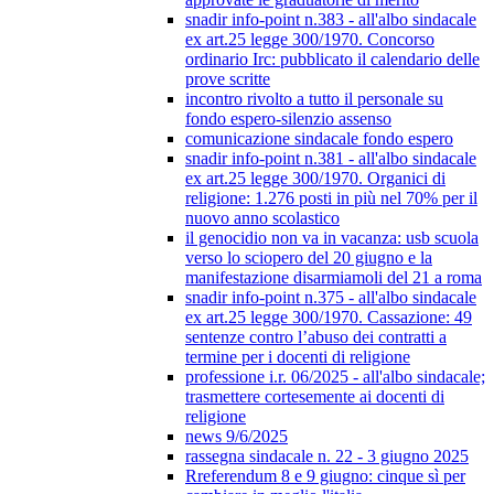
snadir info-point n.383 - all'albo sindacale
ex art.25 legge 300/1970. Concorso
ordinario Irc: pubblicato il calendario delle
prove scritte
incontro rivolto a tutto il personale su
fondo espero-silenzio assenso
comunicazione sindacale fondo espero
snadir info-point n.381 - all'albo sindacale
ex art.25 legge 300/1970. Organici di
religione: 1.276 posti in più nel 70% per il
nuovo anno scolastico
il genocidio non va in vacanza: usb scuola
verso lo sciopero del 20 giugno e la
manifestazione disarmiamoli del 21 a roma
snadir info-point n.375 - all'albo sindacale
ex art.25 legge 300/1970. Cassazione: 49
sentenze contro l’abuso dei contratti a
termine per i docenti di religione
professione i.r. 06/2025 - all'albo sindacale;
trasmettere cortesemente ai docenti di
religione
news 9/6/2025
rassegna sindacale n. 22 - 3 giugno 2025
Rreferendum 8 e 9 giugno: cinque sì per