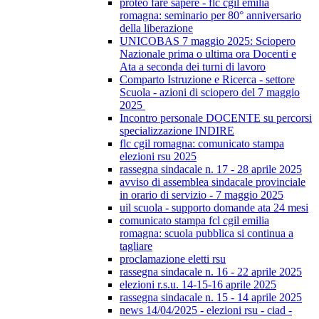
proteo fare sapere - flc cgil emilia
romagna: seminario per 80° anniversario
della liberazione
UNICOBAS 7 maggio 2025: Sciopero
Nazionale prima o ultima ora Docenti e
Ata a seconda dei turni di lavoro
Comparto Istruzione e Ricerca - settore
Scuola - azioni di sciopero del 7 maggio
2025
Incontro personale DOCENTE su percorsi
specializzazione INDIRE
flc cgil romagna: comunicato stampa
elezioni rsu 2025
rassegna sindacale n. 17 - 28 aprile 2025
avviso di assemblea sindacale provinciale
in orario di servizio - 7 maggio 2025
uil scuola - supporto domande ata 24 mesi
comunicato stampa fcl cgil emilia
romagna: scuola pubblica si continua a
tagliare
proclamazione eletti rsu
rassegna sindacale n. 16 - 22 aprile 2025
elezioni r.s.u. 14-15-16 aprile 2025
rassegna sindacale n. 15 - 14 aprile 2025
news 14/04/2025 - elezioni rsu - ciad -