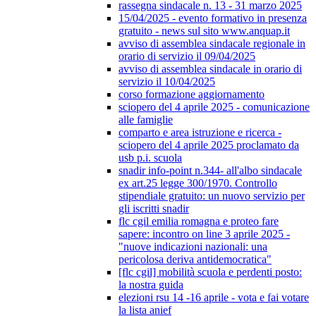
rassegna sindacale n. 13 - 31 marzo 2025
15/04/2025 - evento formativo in presenza
gratuito - news sul sito www.anquap.it
avviso di assemblea sindacale regionale in
orario di servizio il 09/04/2025
avviso di assemblea sindacale in orario di
servizio il 10/04/2025
corso formazione aggiornamento
sciopero del 4 aprile 2025 - comunicazione
alle famiglie
comparto e area istruzione e ricerca -
sciopero del 4 aprile 2025 proclamato da
usb p.i. scuola
snadir info-point n.344- all'albo sindacale
ex art.25 legge 300/1970. Controllo
stipendiale gratuito: un nuovo servizio per
gli iscritti snadir
flc cgil emilia romagna e proteo fare
sapere: incontro on line 3 aprile 2025 -
"nuove indicazioni nazionali: una
pericolosa deriva antidemocratica"
[flc cgil] mobilità scuola e perdenti posto:
la nostra guida
elezioni rsu 14 -16 aprile - vota e fai votare
la lista anief