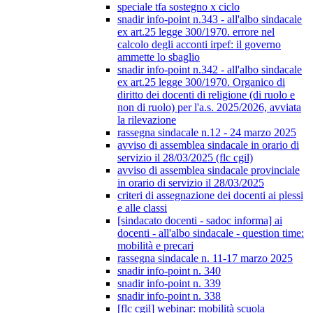
speciale tfa sostegno x ciclo
snadir info-point n.343 - all'albo sindacale
ex art.25 legge 300/1970. errore nel
calcolo degli acconti irpef: il governo
ammette lo sbaglio
snadir info-point n.342 - all'albo sindacale
ex art.25 legge 300/1970. Organico di
diritto dei docenti di religione (di ruolo e
non di ruolo) per l'a.s. 2025/2026, avviata
la rilevazione
rassegna sindacale n.12 - 24 marzo 2025
avviso di assemblea sindacale in orario di
servizio il 28/03/2025 (flc cgil)
avviso di assemblea sindacale provinciale
in orario di servizio il 28/03/2025
criteri di assegnazione dei docenti ai plessi
e alle classi
[sindacato docenti - sadoc informa] ai
docenti - all'albo sindacale - question time:
mobilità e precari
rassegna sindacale n. 11-17 marzo 2025
snadir info-point n. 340
snadir info-point n. 339
snadir info-point n. 338
[flc cgil] webinar: mobilità scuola