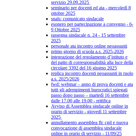
servizio 29.09.2025
seminario per docenti ed ata - mercoledì 8
ottobre 2025
snals: comunicato sindacale
esonero per partecipazione a convegno - 6-
9 Ottobre 2025
rassegna sindacale n. 24 - 15 settembre
2025
personale ata incontro online neoassunti
primo giorno di scuola a.s. 2025-2026
integrazione del regolamento d’istituto e
del patto di corresponsabilità alla luce della
circolare 3392 del 16 giugno 2025
replica incontro docenti neoassunti in ruolo
a.s. 2025/2026
fwd: webinar – anno di prova docenti e ata
tutti gli adempimenti burocratici spiegati
passo dopo passo – martedì 16 settembre
dalle 17.00 alle 19.00 - rettifica
Avviso di Assemblea sindacale online in
orario di servizio - giovedì 11 settembre
2025
annullamento assemblea flc cgil e nuova
convocazione di assemblea sindacale
online in orario di servizio - 11/09/25