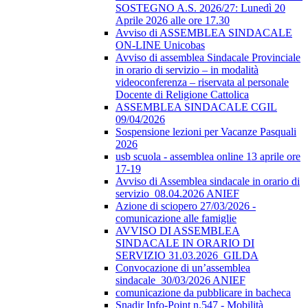
SOSTEGNO A.S. 2026/27: Lunedì 20
Aprile 2026 alle ore 17.30
Avviso di ASSEMBLEA SINDACALE
ON-LINE Unicobas
Avviso di assemblea Sindacale Provinciale
in orario di servizio – in modalità
videoconferenza – riservata al personale
Docente di Religione Cattolica
ASSEMBLEA SINDACALE CGIL
09/04/2026
Sospensione lezioni per Vacanze Pasquali
2026
usb scuola - assemblea online 13 aprile ore
17-19
Avviso di Assemblea sindacale in orario di
servizio_08.04.2026 ANIEF
Azione di sciopero 27/03/2026 -
comunicazione alle famiglie
AVVISO DI ASSEMBLEA
SINDACALE IN ORARIO DI
SERVIZIO 31.03.2026_GILDA
Convocazione di un’assemblea
sindacale_30/03/2026 ANIEF
comunicazione da pubblicare in bacheca
Snadir Info-Point n.547 - Mobilità