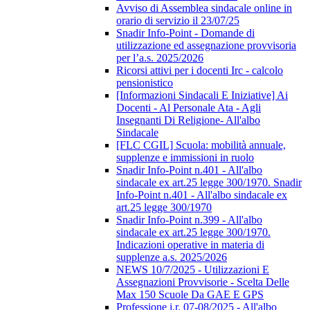
Avviso di Assemblea sindacale online in
orario di servizio il 23/07/25
Snadir Info-Point - Domande di
utilizzazione ed assegnazione provvisoria
per l’a.s. 2025/2026
Ricorsi attivi per i docenti Irc - calcolo
pensionistico
[Informazioni Sindacali E Iniziative] Ai
Docenti - Al Personale Ata - Agli
Insegnanti Di Religione- All'albo
Sindacale
[FLC CGIL] Scuola: mobilità annuale,
supplenze e immissioni in ruolo
Snadir Info-Point n.401 - All'albo
sindacale ex art.25 legge 300/1970. Snadir
Info-Point n.401 - All'albo sindacale ex
art.25 legge 300/1970
Snadir Info-Point n.399 - All'albo
sindacale ex art.25 legge 300/1970.
Indicazioni operative in materia di
supplenze a.s. 2025/2026
NEWS 10/7/2025 - Utilizzazioni E
Assegnazioni Provvisorie - Scelta Delle
Max 150 Scuole Da GAE E GPS
Professione i.r. 07-08/2025 - All'albo