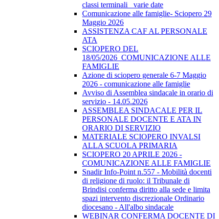
classi terminali_ varie date
Comunicazione alle famiglie- Sciopero 29
Maggio 2026
ASSISTENZA CAF AL PERSONALE
ATA
SCIOPERO DEL
18/05/2026_COMUNICAZIONE ALLE
FAMIGLIE
Azione di sciopero generale 6-7 Maggio
2026 - comunicazione alle famiglie
Avviso di Assemblea sindacale in orario di
servizio - 14.05.2026
ASSEMBLEA SINDACALE PER IL
PERSONALE DOCENTE E ATA IN
ORARIO DI SERVIZIO
MATERIALE SCIOPERO INVALSI
ALLA SCUOLA PRIMARIA
SCIOPERO 20 APRILE 2026 -
COMUNICAZIONE ALLE FAMIGLIE
Snadir Info-Point n.557 - Mobilità docenti
di religione di ruolo: il Tribunale di
Brindisi conferma diritto alla sede e limita
spazi intervento discrezionale Ordinario
diocesano - All'albo sindacale
WEBINAR CONFERMA DOCENTE DI