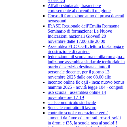
scolastico
All'albo sindacale, trasmettere
cortesemente ai docenti di religione
Corso di formazione anno di prova docenti
neoassunti
IRASE Regionale dell’Emilia Romagna |
Seminario di formazione: Le Nuove
Indicazioni nazionali Giovedì 20
novembre dalle 17.00 alle 20.00
Assemblea FLC-CGIL lettura busta paga e
ricostruzione di carriera
federazione uil scuola rua emilia romagna -
indizione assemblea sindacale territoriale in
orario di servizio destinata a tutto il
personale docente, per il giorno 13
novembre 2025 dalle ore 08.00 alle
incontro online flc cgil - inca: nuovo bonus
mamme 2025 - novità legge 104 - congedi
usb scuola - assemblea online 14
novembre ore 17-19
snals comunicato sindacale
Speciale contratto di lavoro
contratto scuola: operazione verità,
aumenti da fame ed arretrati irrisori. soldi
in droni e f35, la scuola rasa al suolo!!!