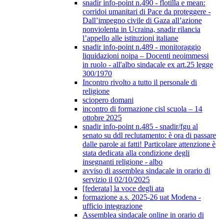
snadir info-point n.490 - flotilla e mean:
corridoi umanitari di Pace da proteggere -
Dall’impegno civile di Gaza all’azione
nonviolenta in Ucraina, snadir rilancia
l’appello alle istituzioni italiane
snadir info-point n.489 - monitoraggio
liquidazioni noipa – Docenti neoimmessi
in ruolo - all'albo sindacale ex art.25 legge
300/1970
Incontro rivolto a tutto il personale di
religione
sciopero domani
incontro di formazione cisl scuola – 14
ottobre 2025
snadir info-point n.485 - snadir/fgu al
senato su ddl reclutamento: è ora di passare
dalle parole ai fatti! Particolare attenzione è
stata dedicata alla condizione degli
insegnanti religione - albo
avviso di assemblea sindacale in orario di
servizio il 02/10/2025
[federata] la voce degli ata
formazione a.s. 2025-26 uat Modena -
ufficio integrazione
Assemblea sindacale online in orario di