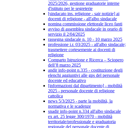
2025/2026, gestione graduatorie interne
d'istituto per le segreterie
[sindacato ins. religione - sair notizie] ai
docenti di religione - all'albo sindacale
nomina commissione elettorale liceo fanti
avviso di assemblea sindacale in orario di
servizio il 2/04/2025
rassegna sindacale n. 10 - 10 marzo 2025
professione i.r. 03/2025 - all'albo sindacale;
trasmettere cortesemente ai docenti di
religione
Comparto Istruzione e Ricerca – Sciopero
dell’8 marzo 2025
andir info-point n.335 - costituzione degli
elenchi aggiuntivi alle gps del personale
docente ed educativo
[informazioni dal dipartimento] - mobilità
2025 - personale docente di religione
cattolica
news 5/3/2025 - parte la mobilità, la
normativa e le scadenze
snadir info-point n.334 all'albo sindacale
ex art. 25 legge 300/1970 - mobilità
territoriale/professionale e graduatoria
regionale del personale docente di