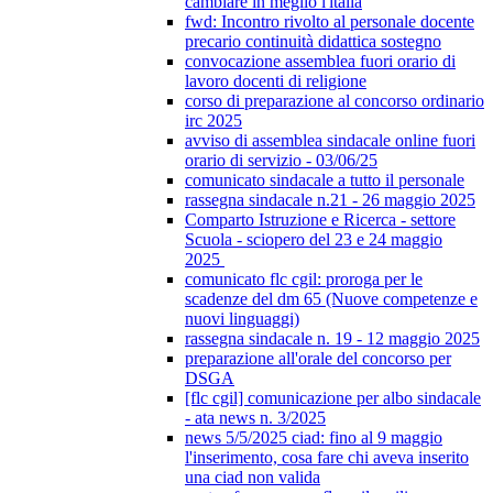
cambiare in meglio l'italia
fwd: Incontro rivolto al personale docente
precario continuità didattica sostegno
convocazione assemblea fuori orario di
lavoro docenti di religione
corso di preparazione al concorso ordinario
irc 2025
avviso di assemblea sindacale online fuori
orario di servizio - 03/06/25
comunicato sindacale a tutto il personale
rassegna sindacale n.21 - 26 maggio 2025
Comparto Istruzione e Ricerca - settore
Scuola - sciopero del 23 e 24 maggio
2025
comunicato flc cgil: proroga per le
scadenze del dm 65 (Nuove competenze e
nuovi linguaggi)
rassegna sindacale n. 19 - 12 maggio 2025
preparazione all'orale del concorso per
DSGA
[flc cgil] comunicazione per albo sindacale
- ata news n. 3/2025
news 5/5/2025 ciad: fino al 9 maggio
l'inserimento, cosa fare chi aveva inserito
una ciad non valida