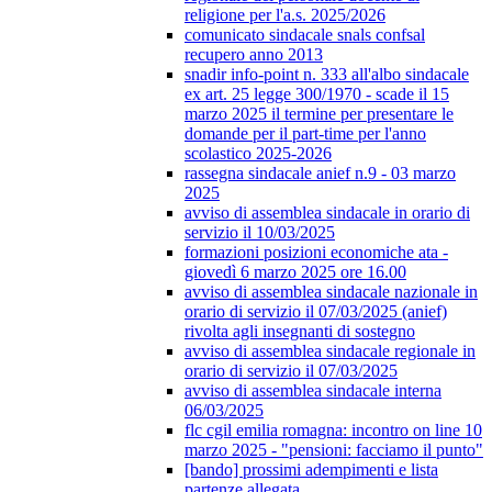
religione per l'a.s. 2025/2026
comunicato sindacale snals confsal
recupero anno 2013
snadir info-point n. 333 all'albo sindacale
ex art. 25 legge 300/1970 - scade il 15
marzo 2025 il termine per presentare le
domande per il part-time per l'anno
scolastico 2025-2026
rassegna sindacale anief n.9 - 03 marzo
2025
avviso di assemblea sindacale in orario di
servizio il 10/03/2025
formazioni posizioni economiche ata -
giovedì 6 marzo 2025 ore 16.00
avviso di assemblea sindacale nazionale in
orario di servizio il 07/03/2025 (anief)
rivolta agli insegnanti di sostegno
avviso di assemblea sindacale regionale in
orario di servizio il 07/03/2025
avviso di assemblea sindacale interna
06/03/2025
flc cgil emilia romagna: incontro on line 10
marzo 2025 - "pensioni: facciamo il punto"
[bando] prossimi adempimenti e lista
partenze allegata