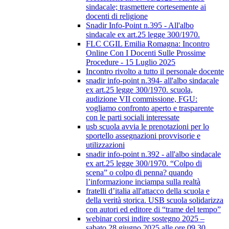
sindacale; trasmettere cortesemente ai
docenti di religione
Snadir Info-Point n.395 - All'albo
sindacale ex art.25 legge 300/1970.
FLC CGIL Emilia Romagna: Incontro
Online Con I Docenti Sulle Prossime
Procedure - 15 Luglio 2025
Incontro rivolto a tutto il personale docente
snadir info-point n.394- all'albo sindacale
ex art.25 legge 300/1970. scuola,
audizione VII commissione, FGU:
vogliamo confronto aperto e trasparente
con le parti sociali interessate
usb scuola avvia le prenotazioni per lo
sportello assegnazioni provvisorie e
utilizzazioni
snadir info-point n.392 - all'albo sindacale
ex art.25 legge 300/1970. “Colpo di
scena” o colpo di penna? quando
l’informazione inciampa sulla realtà
fratelli d’italia all'attacco della scuola e
della verità storica. USB scuola solidarizza
con autori ed editore di “trame del tempo”
webinar corsi indire sostegno 2025 –
sabato 28 giugno 2025 alle ore 09.30