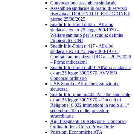
Convocazione assemblea sindacale
Assemblea sindacale in orario di servizio
riservata ai DOCENTI DI RELIGIONE il
giorno 25/08/2025
Snadir Info-Point n.425 - All'albo
sindacale ex art.25 legge 300/1970 -
Welfare sanitario per la scuola: definita
l’ipotesi di CCNI
Snadir Info-Point n.417 - All'albo
sindacale ex art.25 legge 300/1970 -
Contratti automatizzati IRC a.s. 2025/2026
– Prime indicazioni
Snadir Info-Point n.409- All'albo sindacale
ex art.25 legge 300/1970. AVVISO
Concorso ordinario
USB Scuola - Altro che assunzioni e
sicurezza
Snadir Info-point n.404. All'albo sindacale
ex art.25 legge 300/1970 - Docenti di
Religione: 6.022 immissioni in ruolo al 1°
settembre 2025 dalle procedure
straordinarie
Agli Insegnanti Di Religione- Concorso
Ordinario Irc - Corso Prova Orale
Posizioni Economiche ATA