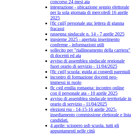
concorso 24 mesi ata
integrazione - ubicazione seggio elettorale
per la sola giornata di mercoledì 16 aprile
2025
[flc cgil] personale ata: lettera di gianna
fracassi
rassegna sindacale n. 14 - 7 aprile 2025
inpsieme 2025 - apertuta inserimento
conferme - informazioni utili
sollecito per "riallineamento della carriera"
di docenti ed ata
avviso di assemblea sindacale regionale
fuori orario di servizio - 11/04/2025
[flc cgil] scuola: guida ai congedi parentali
incontro di formazione docenti neo-
immessi in ruolo
flc cgil emilia romagna: incontro online
con il personale ata - 10 aprile 2025
avviso di assemblea sindacale territoriale in
orario di servizio - 11/04/2025
elezioni rsu - 14-15-16 aprile 2025-
insediamento commissione elettorale e lista
candidati.
4 aprile: sciopero usb scuola. tutti gli
appuntamenti nelle città