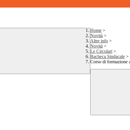
Home
>
Novità
>
Altre info
>
Novità
>
Le Circolari
>
Bacheca Sindacale
>
Corso di formazione 