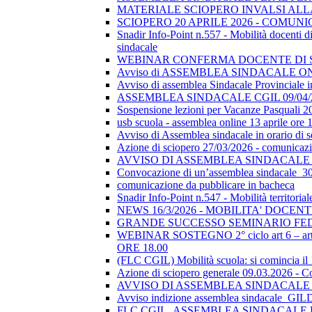
MATERIALE SCIOPERO INVALSI AL
SCIOPERO 20 APRILE 2026 - COMUN
Snadir Info-Point n.557 - Mobilità docenti di 
sindacale
WEBINAR CONFERMA DOCENTE DI SOSTEGN
Avviso di ASSEMBLEA SINDACALE ON
Avviso di assemblea Sindacale Provinciale in
ASSEMBLEA SINDACALE CGIL 09/04/
Sospensione lezioni per Vacanze Pasquali 2
usb scuola - assemblea online 13 aprile ore 
Avviso di Assemblea sindacale in orario di
Azione di sciopero 27/03/2026 - comunicazio
AVVISO DI ASSEMBLEA SINDACALE I
Convocazione di un’assemblea sindacale_
comunicazione da pubblicare in bacheca
Snadir Info-Point n.547 - Mobilità territoria
NEWS 16/3/2026 - MOBILITA' DOCEN
GRANDE SUCCESSO SEMINARIO FE
WEBINAR SOSTEGNO 2° ciclo art 6 – art 7
ORE 18.00
(FLC CGIL) Mobilità scuola: si comincia il
Azione di sciopero generale 09.03.2026 - C
AVVISO DI ASSEMBLEA SINDACALE I
Avviso indizione assemblea sindacale_GI
FLC CGIL_ASSEMBLEA SINDACALE PER