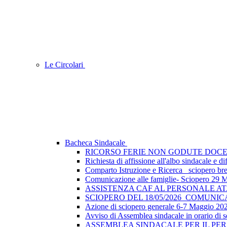
Le Circolari
Bacheca Sindacale
RICORSO FERIE NON GODUTE DOCE
Richiesta di affissione all'albo sindacale e
Comparto Istruzione e Ricerca_ sciopero breve
Comunicazione alle famiglie- Sciopero 29 
ASSISTENZA CAF AL PERSONALE A
SCIOPERO DEL 18/05/2026_COMUNI
Azione di sciopero generale 6-7 Maggio 202
Avviso di Assemblea sindacale in orario di s
ASSEMBLEA SINDACALE PER IL PER