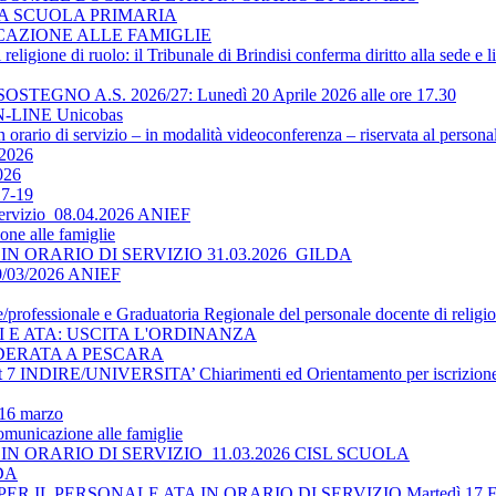
LA SCUOLA PRIMARIA
ICAZIONE ALLE FAMIGLIE
religione di ruolo: il Tribunale di Brindisi conferma diritto alla sede e 
O A.S. 2026/27: Lunedì 20 Aprile 2026 alle ore 17.30
-LINE Unicobas
 orario di servizio – in modalità videoconferenza – riservata al persona
2026
026
17-19
 servizio_08.04.2026 ANIEF
ne alle famiglie
N ORARIO DI SERVIZIO 31.03.2026_GILDA
30/03/2026 ANIEF
le/professionale e Graduatoria Regionale del personale docente di religi
TI E ATA: USCITA L'ORDINANZA
DERATA A PESCARA
 INDIRE/UNIVERSITA’ Chiarimenti ed Orientamento per iscrizione 
 16 marzo
omunicazione alle famiglie
N ORARIO DI SERVIZIO_11.03.2026 CISL SCUOLA
LDA
 IL PERSONALE ATA IN ORARIO DI SERVIZIO Martedì 17 