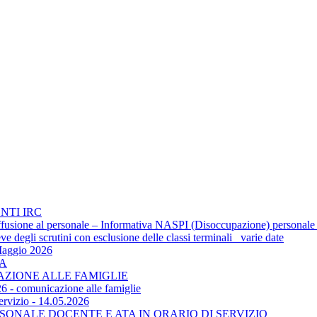
NTI IRC
 diffusione al personale – Informativa NASPI (Disoccupazione) personale
 degli scrutini con esclusione delle classi terminali_ varie date
Maggio 2026
TA
CAZIONE ALLE FAMIGLIE
6 - comunicazione alle famiglie
ervizio - 14.05.2026
SONALE DOCENTE E ATA IN ORARIO DI SERVIZIO