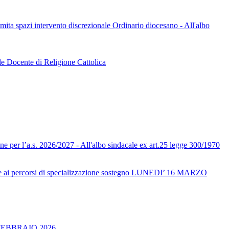
limita spazi intervento discrezionale Ordinario diocesano - All'albo
le Docente di Religione Cattolica
one per l’a.s. 2026/2027 - All'albo sindacale ex art.25 legge 300/1970
ai percorsi di specializzazione sostegno LUNEDI’ 16 MARZO
FEBBRAIO 2026