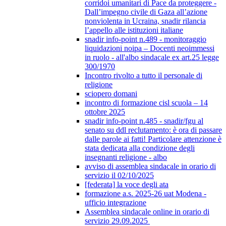
corridoi umanitari di Pace da proteggere -
Dall’impegno civile di Gaza all’azione
nonviolenta in Ucraina, snadir rilancia
l’appello alle istituzioni italiane
snadir info-point n.489 - monitoraggio
liquidazioni noipa – Docenti neoimmessi
in ruolo - all'albo sindacale ex art.25 legge
300/1970
Incontro rivolto a tutto il personale di
religione
sciopero domani
incontro di formazione cisl scuola – 14
ottobre 2025
snadir info-point n.485 - snadir/fgu al
senato su ddl reclutamento: è ora di passare
dalle parole ai fatti! Particolare attenzione è
stata dedicata alla condizione degli
insegnanti religione - albo
avviso di assemblea sindacale in orario di
servizio il 02/10/2025
[federata] la voce degli ata
formazione a.s. 2025-26 uat Modena -
ufficio integrazione
Assemblea sindacale online in orario di
servizio 29.09.2025