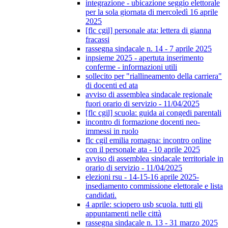
integrazione - ubicazione seggio elettorale
per la sola giornata di mercoledì 16 aprile
2025
[flc cgil] personale ata: lettera di gianna
fracassi
rassegna sindacale n. 14 - 7 aprile 2025
inpsieme 2025 - apertuta inserimento
conferme - informazioni utili
sollecito per "riallineamento della carriera"
di docenti ed ata
avviso di assemblea sindacale regionale
fuori orario di servizio - 11/04/2025
[flc cgil] scuola: guida ai congedi parentali
incontro di formazione docenti neo-
immessi in ruolo
flc cgil emilia romagna: incontro online
con il personale ata - 10 aprile 2025
avviso di assemblea sindacale territoriale in
orario di servizio - 11/04/2025
elezioni rsu - 14-15-16 aprile 2025-
insediamento commissione elettorale e lista
candidati.
4 aprile: sciopero usb scuola. tutti gli
appuntamenti nelle città
rassegna sindacale n. 13 - 31 marzo 2025