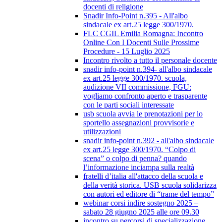
docenti di religione
Snadir Info-Point n.395 - All'albo
sindacale ex art.25 legge 300/1970.
FLC CGIL Emilia Romagna: Incontro
Online Con I Docenti Sulle Prossime
Procedure - 15 Luglio 2025
Incontro rivolto a tutto il personale docente
snadir info-point n.394- all'albo sindacale
ex art.25 legge 300/1970. scuola,
audizione VII commissione, FGU:
vogliamo confronto aperto e trasparente
con le parti sociali interessate
usb scuola avvia le prenotazioni per lo
sportello assegnazioni provvisorie e
utilizzazioni
snadir info-point n.392 - all'albo sindacale
ex art.25 legge 300/1970. “Colpo di
scena” o colpo di penna? quando
l’informazione inciampa sulla realtà
fratelli d’italia all'attacco della scuola e
della verità storica. USB scuola solidarizza
con autori ed editore di “trame del tempo”
webinar corsi indire sostegno 2025 –
sabato 28 giugno 2025 alle ore 09.30
incontro su percorsi di specializzazione