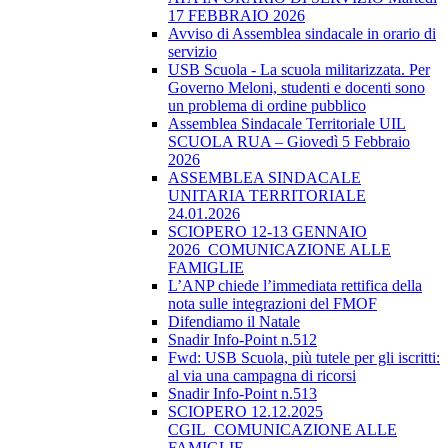
17 FEBBRAIO 2026
Avviso di Assemblea sindacale in orario di
servizio
USB Scuola - La scuola militarizzata. Per
Governo Meloni, studenti e docenti sono
un problema di ordine pubblico
Assemblea Sindacale Territoriale UIL
SCUOLA RUA – Giovedì 5 Febbraio
2026
ASSEMBLEA SINDACALE
UNITARIA TERRITORIALE
24.01.2026
SCIOPERO 12-13 GENNAIO
2026_COMUNICAZIONE ALLE
FAMIGLIE
L’ANP chiede l’immediata rettifica della
nota sulle integrazioni del FMOF
Difendiamo il Natale
Snadir Info-Point n.512
Fwd: USB Scuola, più tutele per gli iscritti:
al via una campagna di ricorsi
Snadir Info-Point n.513
SCIOPERO 12.12.2025
CGIL_COMUNICAZIONE ALLE
FAMIGLIE