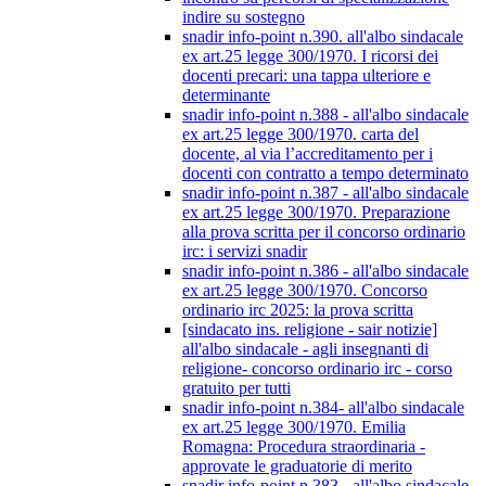
indire su sostegno
snadir info-point n.390. all'albo sindacale
ex art.25 legge 300/1970. I ricorsi dei
docenti precari: una tappa ulteriore e
determinante
snadir info-point n.388 - all'albo sindacale
ex art.25 legge 300/1970. carta del
docente, al via l’accreditamento per i
docenti con contratto a tempo determinato
snadir info-point n.387 - all'albo sindacale
ex art.25 legge 300/1970. Preparazione
alla prova scritta per il concorso ordinario
irc: i servizi snadir
snadir info-point n.386 - all'albo sindacale
ex art.25 legge 300/1970. Concorso
ordinario irc 2025: la prova scritta
[sindacato ins. religione - sair notizie]
all'albo sindacale - agli insegnanti di
religione- concorso ordinario irc - corso
gratuito per tutti
snadir info-point n.384- all'albo sindacale
ex art.25 legge 300/1970. Emilia
Romagna: Procedura straordinaria -
approvate le graduatorie di merito
snadir info-point n.383 - all'albo sindacale