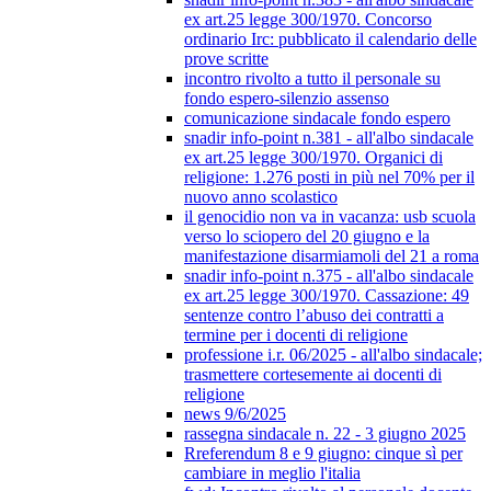
ex art.25 legge 300/1970. Concorso
ordinario Irc: pubblicato il calendario delle
prove scritte
incontro rivolto a tutto il personale su
fondo espero-silenzio assenso
comunicazione sindacale fondo espero
snadir info-point n.381 - all'albo sindacale
ex art.25 legge 300/1970. Organici di
religione: 1.276 posti in più nel 70% per il
nuovo anno scolastico
il genocidio non va in vacanza: usb scuola
verso lo sciopero del 20 giugno e la
manifestazione disarmiamoli del 21 a roma
snadir info-point n.375 - all'albo sindacale
ex art.25 legge 300/1970. Cassazione: 49
sentenze contro l’abuso dei contratti a
termine per i docenti di religione
professione i.r. 06/2025 - all'albo sindacale;
trasmettere cortesemente ai docenti di
religione
news 9/6/2025
rassegna sindacale n. 22 - 3 giugno 2025
Rreferendum 8 e 9 giugno: cinque sì per
cambiare in meglio l'italia