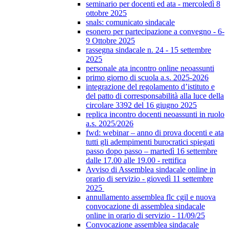
seminario per docenti ed ata - mercoledì 8
ottobre 2025
snals: comunicato sindacale
esonero per partecipazione a convegno - 6-
9 Ottobre 2025
rassegna sindacale n. 24 - 15 settembre
2025
personale ata incontro online neoassunti
primo giorno di scuola a.s. 2025-2026
integrazione del regolamento d’istituto e
del patto di corresponsabilità alla luce della
circolare 3392 del 16 giugno 2025
replica incontro docenti neoassunti in ruolo
a.s. 2025/2026
fwd: webinar – anno di prova docenti e ata
tutti gli adempimenti burocratici spiegati
passo dopo passo – martedì 16 settembre
dalle 17.00 alle 19.00 - rettifica
Avviso di Assemblea sindacale online in
orario di servizio - giovedì 11 settembre
2025
annullamento assemblea flc cgil e nuova
convocazione di assemblea sindacale
online in orario di servizio - 11/09/25
Convocazione assemblea sindacale