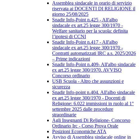
Assemblea sindacale in orario di servizio
riservata ai DOCENTI DI RELIGIONE il
giorno 25/08/2025
Snadir Info-Point n.425 - All'albo
sindacale ex art.25 legge 300/1970 -
Welfare sanitario per la scuola: definita
l’ipotesi di CCNI
Snadir Info-Point n.417 - All'albo
sindacale ex art.25 legge 300/1970 -
Contratti automatizzati IRC a.s. 2025/2026
– Prime indicazioni
Snadir Info-Point n.409- All'albo sindacale
ex art.25 legge 300/1970. AVVISO
Concorso ordinario
USB Scuola - Altro che assunzioni e
sicurezza
Snadir Info-point n.404. All'albo sindacale
ex art.25 legge 300/1970 - Docenti di
Religione: 6.022 immissioni in ruolo al 1°
settembre 2025 dalle procedure
straordinarie
Agli Insegnanti Di Religione- Concorso
Ordinario Irc - Corso Prova Orale
Posizioni Economiche ATA
Avviso di Assemblea sindacale online in