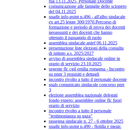
rua 13.11.2025_Personale Docente
comunicazione alle famiglie dello sciopero
del 04.11.2025
snadir info-point n.496 - all'albo sindacale
ex art.25 legge 300/1970.Percorso di
formazione e periodo di prova dei docenti
neoassunti e dei docenti che hanno
ottenuto il passaggio di ruolo
assemblea sindacale anief 06.11.2025
presentazione liste elezioni della consulta
di istituto a.s. 2025/2027
avviso di assemblea sindacale online in
orario di servizio 23.10.2025
urgente flc cgil emilia romagna - Incontro
su pnnr 3 requisiti e dettagli
incontro rivolto a tutto il personale docente
snals comunicato sindacale concorso pnrr
3
elezione assemblea nazionale delegati
fondo espero: assemblee online flc fuori
orario di servizio
incontro rivolto a tutto il personale
"testimonianza su gaza"
rassegna sindacale n. 27 - 6 ottobre 2025
snadir info-point n.490 - flotilla e mean: