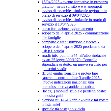
15/04/2025 - evento formativo in presenza
gratuito - news sul sito www.anquap.it
avviso di assemblea sindacale regionale in
orario di servizio il 09/04/2025
avviso di assemblea sindacale in orario di
servizio il 10/04/2025
corso formazione aggiornamento
sciopero del 4 aprile 2025 - comunicazione
alle famiglie
comparto e area istruzione e ricerca -
sciopero del 4 aprile 2025 proclamato da
usb p.i. scuola
snadir info-point n.344- all'albo sindacale
ex art.25 legge 300/1970. Controllo
stipendiale gratuito: un nuovo servizio per
gli iscritti snadir
flc cgil emilia romagna e proteo fare
sapere: incontro on line 3 aprile 2025 -
"nuove indicazioni nazionali: una
pericolosa deriva antidemocratica"
[flc cgil] mobilità scuola e perdenti posto:
la nostra guida
elezioni rsu 14 -16 aprile - vota e fai votare
la lista anief
speciale tfa sostegno x ciclo