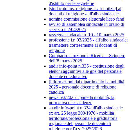
d'istituto per le segreterie
[sindacato ins. religione - sair notizie] ai
docenti di religione - all'albo sindacale
nomina commissione elettorale liceo fanti
avviso di assemblea sindacale in orario di
servizio il 2/04/2025
rassegna sindacale n. 10 - 10 marzo 2025
professione i.r. 03/2025 - all'albo sindacale;
trasmettere cortesemente ai docenti di
religione
Comparto Istruzione e Ricerca – Sciopero
dell’8 marzo 2025
andir info-point n.335 - costituzione degli
elenchi aggiuntivi alle gps del personale
docente ed educativo
[informazioni dal dipartimento] - mobilità
2025 - personale docente di religione
cattolica
news 5/3/2025 - parte la mobilità, la
normativa e le scadenze
snadir info-point n.334 all'albo sindacale
ex art. 25 legge 300/1970 - mobilità
territoriale/professionale e graduatoria
regionale del personale docente di
religione per l'a.s. 2025/2026