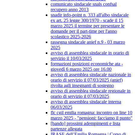
comunicato sindacale snals confsal
recupero anno 2013
snadir info-point n. 333 all'albo sindacale
ex art. 25 legge 300/1970 - scade il 15
marzo 2025 il termine per presentare le
domande per il part-time per l'anno
scolastico 2025-2026
rassegna sindacale anief n.9 - 03 marzo
2025
avviso di assemblea sindacale in orario di
servizio il 10/03/2025
formazioni posizioni economiche ata -
giovedì 6 marzo 2025 ore 16.00
avviso di assemblea sindacale nazionale in
orario di servizio il 07/03/2025 (anief)
rivolta agli insegnanti di sostegno
avviso di assemblea sindacale regionale in
orario di servizio il 07/03/2025
avviso di assemblea sindacale interna
06/03/2025
flc cgil emilia romagna: incontro on line 10
marzo 2025 - "pensioni: facciamo il punto"
[bando] prossimi adempimenti e lista
partenze allegata
IRASE dell’Emilia Romagna | Corso di