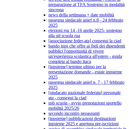
preparazione al TFA Sostegno in modalità
sincrona
news della settimana + date mobilità
rassegna sindacale anief n.8 - 24 febbraio
2025
elezioni rsu 14 -16 aprile 2025- sostegno
alla uil scuola rua
[associazione feder-ata] consegui la ciad
bando inps che offre ai figli dei dipendenti
pubblici l'opportunità di vivere
un'esperienza scolastica all'estero - guida
completa al bando itaca
[inpsieme] termine ultimo per la
presentazione domande - estate inpsieme
2025
rassegna sindacale anief n. 7 - 17 febbraio
2025
[sindacato nazionale federata] personale
ata - consegui la ciad
usb scuola - avvio prenotazioni sportello
mobilità 2025/26
secondo incontro neoassunti
[inpsieme] pubblicazioni destinazioni
inpsieme 2025 e apertura pre-iscrizioni
avviso di assemblea sindacale territoriale in