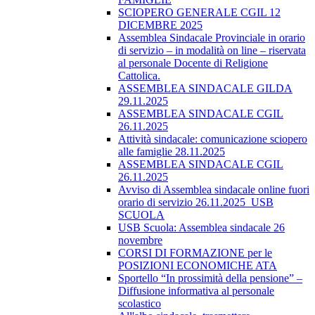
SCIOPERO GENERALE CGIL 12
DICEMBRE 2025
Assemblea Sindacale Provinciale in orario
di servizio – in modalità on line – riservata
al personale Docente di Religione
Cattolica.
ASSEMBLEA SINDACALE GILDA
29.11.2025
ASSEMBLEA SINDACALE CGIL
26.11.2025
Attività sindacale: comunicazione sciopero
alle famiglie 28.11.2025
ASSEMBLEA SINDACALE CGIL
26.11.2025
Avviso di Assemblea sindacale online fuori
orario di servizio 26.11.2025_USB
SCUOLA
USB Scuola: Assemblea sindacale 26
novembre
CORSI DI FORMAZIONE per le
POSIZIONI ECONOMICHE ATA
Sportello “In prossimità della pensione” –
Diffusione informativa al personale
scolastico