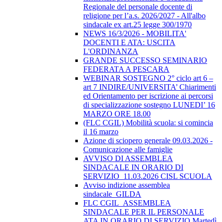
Regionale del personale docente di
religione per l’a.s. 2026/2027 - All'albo
sindacale ex art.25 legge 300/1970
NEWS 16/3/2026 - MOBILITA'
DOCENTI E ATA: USCITA
L'ORDINANZA
GRANDE SUCCESSO SEMINARIO
FEDERATA A PESCARA
WEBINAR SOSTEGNO 2° ciclo art 6 –
art 7 INDIRE/UNIVERSITA’ Chiarimenti
ed Orientamento per iscrizione ai percorsi
di specializzazione sostegno LUNEDI’ 16
MARZO ORE 18.00
(FLC CGIL) Mobilità scuola: si comincia
il 16 marzo
Azione di sciopero generale 09.03.2026 -
Comunicazione alle famiglie
AVVISO DI ASSEMBLEA
SINDACALE IN ORARIO DI
SERVIZIO_11.03.2026 CISL SCUOLA
Avviso indizione assemblea
sindacale_GILDA
FLC CGIL_ASSEMBLEA
SINDACALE PER IL PERSONALE
ATA IN ORARIO DI SERVIZIO Martedì