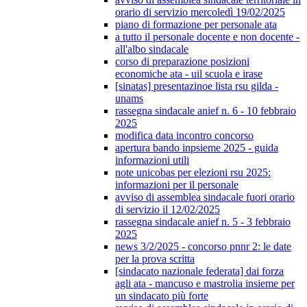
orario di servizio mercoledì 19/02/2025
piano di formazione per personale ata
a tutto il personale docente e non docente -
all'albo sindacale
corso di preparazione posizioni
economiche ata - uil scuola e irase
[sinatas] presentazinoe lista rsu gilda -
unams
rassegna sindacale anief n. 6 - 10 febbraio
2025
modifica data incontro concorso
apertura bando inpsieme 2025 - guida
informazioni utili
note unicobas per elezioni rsu 2025:
informazioni per il personale
avviso di assemblea sindacale fuori orario
di servizio il 12/02/2025
rassegna sindacale anief n. 5 - 3 febbraio
2025
news 3/2/2025 - concorso pnnr 2: le date
per la prova scritta
[sindacato nazionale federata] dai forza
agli ata - mancuso e mastrolia insieme per
un sindacato più forte