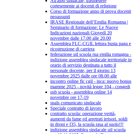
All'albo sindacale, trasmettere
cortesemente ai docenti di religione
Corso di formazione anno di prova docenti
neoassunti
IRASE Regionale dell’Emilia Romagna |
Seminario di formazione: Le Nuove
Indicazioni nazionali Giovedì 20
novembre dalle 17.00 alle 20.00
Assemblea FLC-CGIL lettura busta paga e
ricostruzione di carriera
federazione uil scuola rua emilia romagna -
indizione assemblea sindacale territoriale in
orario di servizio destinata a tutto il
personale docente, per il giorno 13
novembre 2025 dalle ore 08.00 alle
incontro online flc cgil - inca: nuovo bonus
mamme 2025 - novità legge 104 - congedi
usb scuola - assemblea online 14
novembre ore 17-19
snals comunicato sindacale
Speciale contratto di lavoro
contratto scuola: operazione verità,
aumenti da fame ed arretrati irrisori. soldi
in droni e f35, la scuola rasa al suolo!!!
indizione assemblea sindacale uil scuola