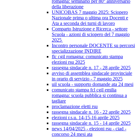
romagna: seminario per 80° anniversario
della liberazione
UNICOBAS 7 maggio 2025: Sciopero
Nazionale prima o ultima ora Docenti e
Ata a seconda dei turni di lavoro
Comparto Istruzione e Ricerca - settore
Scuola - azioni di sciopero del 7 maggio
2025
Incontro personale DOCENTE su percorsi
specializzazione INDIRE
flc cgil romagna: comunicato stampa
elezioni rsu 2025
rassegna sindacale n. 17 - 28 aprile 2025
avviso di assemblea sindacale provinciale
in orario di servizio - 7 maggio 2025
uil scuola - supporto domande ata 24 mesi
comunicato stampa fcl cgil emilia
romagna: scuola pubblica si continua a
tagliare
proclamazione eletti rsu
rassegna sindacale n. 16 - 22 aprile 2025
elezioni r.s.u. 14-15-16 aprile 2025
rassegna sindacale n. 15 - 14 aprile 2025
news 14/04/2025 - elezioni rsu - ciad -
concorso 24 mesi ata