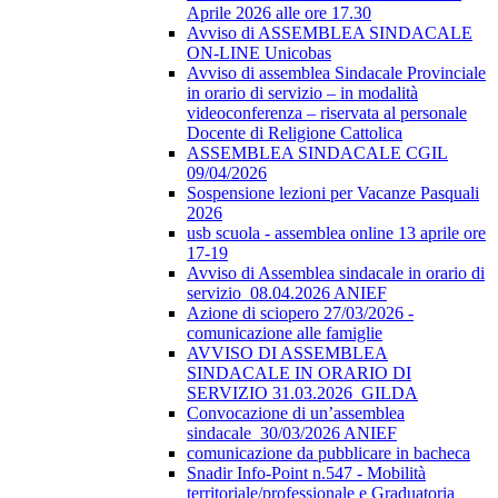
Aprile 2026 alle ore 17.30
Avviso di ASSEMBLEA SINDACALE
ON-LINE Unicobas
Avviso di assemblea Sindacale Provinciale
in orario di servizio – in modalità
videoconferenza – riservata al personale
Docente di Religione Cattolica
ASSEMBLEA SINDACALE CGIL
09/04/2026
Sospensione lezioni per Vacanze Pasquali
2026
usb scuola - assemblea online 13 aprile ore
17-19
Avviso di Assemblea sindacale in orario di
servizio_08.04.2026 ANIEF
Azione di sciopero 27/03/2026 -
comunicazione alle famiglie
AVVISO DI ASSEMBLEA
SINDACALE IN ORARIO DI
SERVIZIO 31.03.2026_GILDA
Convocazione di un’assemblea
sindacale_30/03/2026 ANIEF
comunicazione da pubblicare in bacheca
Snadir Info-Point n.547 - Mobilità
territoriale/professionale e Graduatoria