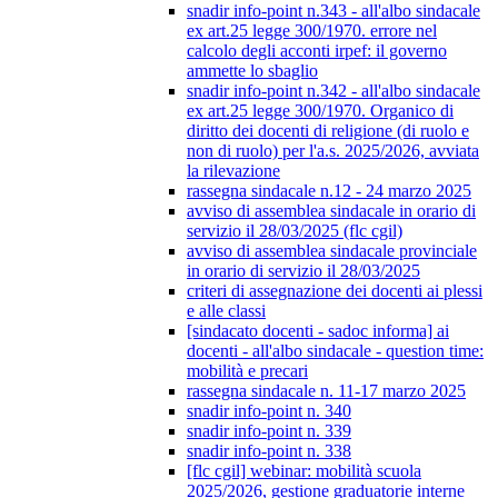
snadir info-point n.343 - all'albo sindacale
ex art.25 legge 300/1970. errore nel
calcolo degli acconti irpef: il governo
ammette lo sbaglio
snadir info-point n.342 - all'albo sindacale
ex art.25 legge 300/1970. Organico di
diritto dei docenti di religione (di ruolo e
non di ruolo) per l'a.s. 2025/2026, avviata
la rilevazione
rassegna sindacale n.12 - 24 marzo 2025
avviso di assemblea sindacale in orario di
servizio il 28/03/2025 (flc cgil)
avviso di assemblea sindacale provinciale
in orario di servizio il 28/03/2025
criteri di assegnazione dei docenti ai plessi
e alle classi
[sindacato docenti - sadoc informa] ai
docenti - all'albo sindacale - question time:
mobilità e precari
rassegna sindacale n. 11-17 marzo 2025
snadir info-point n. 340
snadir info-point n. 339
snadir info-point n. 338
[flc cgil] webinar: mobilità scuola
2025/2026, gestione graduatorie interne