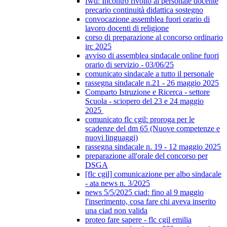
fwd: Incontro rivolto al personale docente
precario continuità didattica sostegno
convocazione assemblea fuori orario di
lavoro docenti di religione
corso di preparazione al concorso ordinario
irc 2025
avviso di assemblea sindacale online fuori
orario di servizio - 03/06/25
comunicato sindacale a tutto il personale
rassegna sindacale n.21 - 26 maggio 2025
Comparto Istruzione e Ricerca - settore
Scuola - sciopero del 23 e 24 maggio
2025
comunicato flc cgil: proroga per le
scadenze del dm 65 (Nuove competenze e
nuovi linguaggi)
rassegna sindacale n. 19 - 12 maggio 2025
preparazione all'orale del concorso per
DSGA
[flc cgil] comunicazione per albo sindacale
- ata news n. 3/2025
news 5/5/2025 ciad: fino al 9 maggio
l'inserimento, cosa fare chi aveva inserito
una ciad non valida
proteo fare sapere - flc cgil emilia