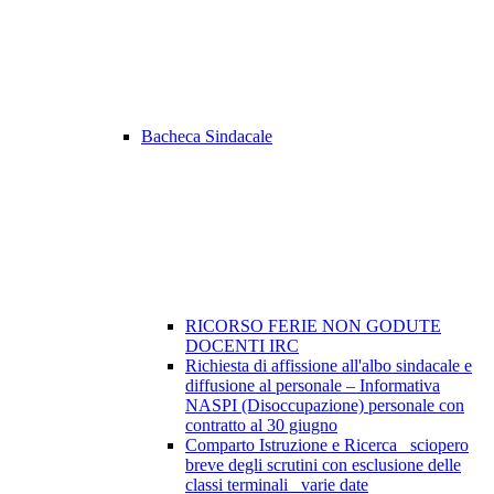
Bacheca Sindacale
RICORSO FERIE NON GODUTE
DOCENTI IRC
Richiesta di affissione all'albo sindacale e
diffusione al personale – Informativa
NASPI (Disoccupazione) personale con
contratto al 30 giugno
Comparto Istruzione e Ricerca_ sciopero
breve degli scrutini con esclusione delle
classi terminali_ varie date