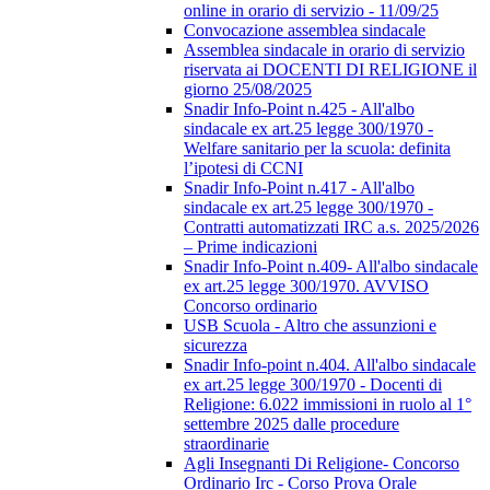
online in orario di servizio - 11/09/25
Convocazione assemblea sindacale
Assemblea sindacale in orario di servizio
riservata ai DOCENTI DI RELIGIONE il
giorno 25/08/2025
Snadir Info-Point n.425 - All'albo
sindacale ex art.25 legge 300/1970 -
Welfare sanitario per la scuola: definita
l’ipotesi di CCNI
Snadir Info-Point n.417 - All'albo
sindacale ex art.25 legge 300/1970 -
Contratti automatizzati IRC a.s. 2025/2026
– Prime indicazioni
Snadir Info-Point n.409- All'albo sindacale
ex art.25 legge 300/1970. AVVISO
Concorso ordinario
USB Scuola - Altro che assunzioni e
sicurezza
Snadir Info-point n.404. All'albo sindacale
ex art.25 legge 300/1970 - Docenti di
Religione: 6.022 immissioni in ruolo al 1°
settembre 2025 dalle procedure
straordinarie
Agli Insegnanti Di Religione- Concorso
Ordinario Irc - Corso Prova Orale