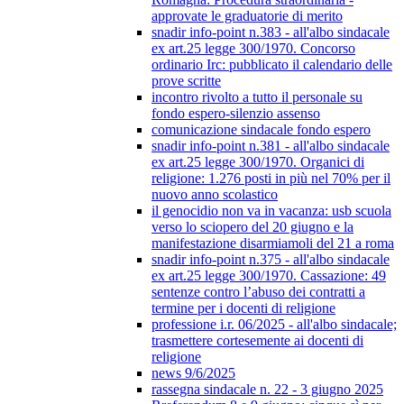
approvate le graduatorie di merito
snadir info-point n.383 - all'albo sindacale
ex art.25 legge 300/1970. Concorso
ordinario Irc: pubblicato il calendario delle
prove scritte
incontro rivolto a tutto il personale su
fondo espero-silenzio assenso
comunicazione sindacale fondo espero
snadir info-point n.381 - all'albo sindacale
ex art.25 legge 300/1970. Organici di
religione: 1.276 posti in più nel 70% per il
nuovo anno scolastico
il genocidio non va in vacanza: usb scuola
verso lo sciopero del 20 giugno e la
manifestazione disarmiamoli del 21 a roma
snadir info-point n.375 - all'albo sindacale
ex art.25 legge 300/1970. Cassazione: 49
sentenze contro l’abuso dei contratti a
termine per i docenti di religione
professione i.r. 06/2025 - all'albo sindacale;
trasmettere cortesemente ai docenti di
religione
news 9/6/2025
rassegna sindacale n. 22 - 3 giugno 2025