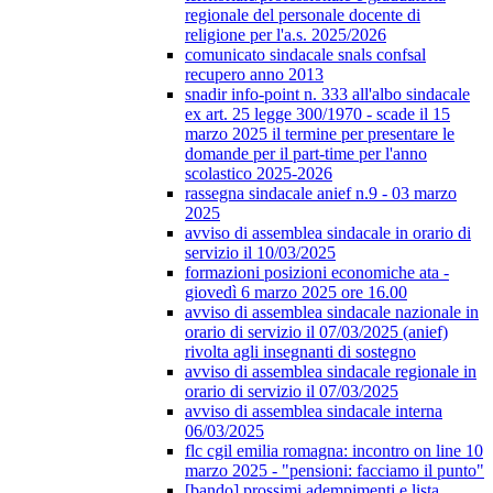
regionale del personale docente di
religione per l'a.s. 2025/2026
comunicato sindacale snals confsal
recupero anno 2013
snadir info-point n. 333 all'albo sindacale
ex art. 25 legge 300/1970 - scade il 15
marzo 2025 il termine per presentare le
domande per il part-time per l'anno
scolastico 2025-2026
rassegna sindacale anief n.9 - 03 marzo
2025
avviso di assemblea sindacale in orario di
servizio il 10/03/2025
formazioni posizioni economiche ata -
giovedì 6 marzo 2025 ore 16.00
avviso di assemblea sindacale nazionale in
orario di servizio il 07/03/2025 (anief)
rivolta agli insegnanti di sostegno
avviso di assemblea sindacale regionale in
orario di servizio il 07/03/2025
avviso di assemblea sindacale interna
06/03/2025
flc cgil emilia romagna: incontro on line 10
marzo 2025 - "pensioni: facciamo il punto"
[bando] prossimi adempimenti e lista