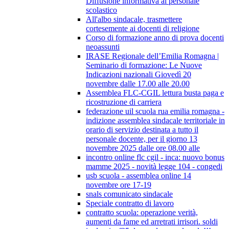
Diffusione informativa al personale
scolastico
All'albo sindacale, trasmettere
cortesemente ai docenti di religione
Corso di formazione anno di prova docenti
neoassunti
IRASE Regionale dell’Emilia Romagna |
Seminario di formazione: Le Nuove
Indicazioni nazionali Giovedì 20
novembre dalle 17.00 alle 20.00
Assemblea FLC-CGIL lettura busta paga e
ricostruzione di carriera
federazione uil scuola rua emilia romagna -
indizione assemblea sindacale territoriale in
orario di servizio destinata a tutto il
personale docente, per il giorno 13
novembre 2025 dalle ore 08.00 alle
incontro online flc cgil - inca: nuovo bonus
mamme 2025 - novità legge 104 - congedi
usb scuola - assemblea online 14
novembre ore 17-19
snals comunicato sindacale
Speciale contratto di lavoro
contratto scuola: operazione verità,
aumenti da fame ed arretrati irrisori. soldi