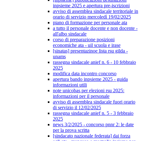
inpsieme 2025 e apertura pre-iscrizioni
avviso di assemblea sindacale territoriale in
orario di servizio mercoledì 19/02/2025
piano di formazione per personale ata
a tutto il personale docente e non docente -
all'albo sindacale
corso di preparazione posizioni
economiche ata - uil scuola e irase
[sinatas] presentazinoe lista rsu gilda -
unams
rassegna sindacale anief n. 6 - 10 febbraio
2025
modifica data incontro concorso
apertura bando inpsieme 2025 - guida
informazioni utili
note unicobas per elezioni rsu 2025:
informazioni per il personale
avviso di assemblea sindacale fuori orario
di servizio il 12/02/2025
rassegna sindacale anief n. 5 - 3 febbraio
2025
news 3/2/2025 - concorso pnnr 2: le date
per la prova scritta
[sindacato nazionale federata] dai forza