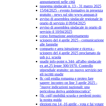
appuntamenti nelle città
rassegna sindacale n. 13 - 31 marzo 2025
15/04/2025 - evento formativo in presenza
gratuito - news sul sito www.anquap.it
avviso di assemblea sindacale regionale in
orario di servizio il 09/04/2025
avviso di assemblea sindacale in orario di
servizio il 10/04/2025
corso formazione aggiornamento
sciopero del 4 aprile 2025 - comunicazione
alle famiglie
comparto e area istruzione e ricerca -
sciopero del 4 aprile 2025 proclamato da
usb p.i. scuola
snadir info-point n.344- all'albo sindacale
ex art.25 legge 300/1970. Controllo
stipendiale gratuito: un nuovo servizio per
gli iscritti snadir
flc cgil emilia romagna e proteo fare
sapere: incontro on line 3 aprile 2025 -
"nuove indicazioni nazionali: una
pericolosa deriva antidemocratica"
[flc cgil] mobilità scuola e perdenti posto:
la nostra guida
elezioni rsu 14 -16 aprile - vota e fai votare