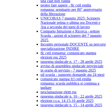
una ciad non valida
proteo fare sapere - flc cgil emilia
romagna: seminario per 80° anniversario
della liberazione
UNICOBAS 7 maggio 2025: Sciopero
Nazionale prima o ultima ora Docenti e
Ata a seconda dei turni di lavoro
Comparto Istruzione e Ricerca - settore
Scuola - azioni di sciopero del 7 maggio
2025
Incontro personale DOCENTE su percorsi
specializzazione INDIRE
flc cgil romagna: comunicato stampa
elezioni rsu 2025
rassegna sindacale n. 17 - 28 aprile 2025
avviso di assemblea sindacale provinciale
in orario di servizio - 7 maggio 2025
uil scuola - supporto domande ata 24 mesi
comunicato stampa fcl cgil emilia
romagna: scuola pubblica si continua a
tagliare
proclamazione eletti rsu
rassegna sindacale n. 16 - 22 aprile 2025
elezioni r.s.u. 14-15-16 aprile 2025
rassegna sindacale n. 15 - 14 aprile 2025