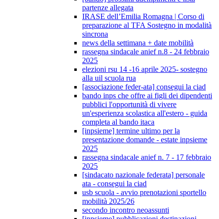
partenze allegata
IRASE dell’Emilia Romagna | Corso di
preparazione al TFA Sostegno in modalità
sincrona
news della settimana + date mobilità
rassegna sindacale anief n.8 - 24 febbraio
2025
elezioni rsu 14 -16 aprile 2025- sostegno
alla uil scuola rua
[associazione feder-ata] consegui la ciad
bando inps che offre ai figli dei dipendenti
pubblici l'opportunità di vivere
un'esperienza scolastica all'estero - guida
completa al bando itaca
[inpsieme] termine ultimo per la
presentazione domande - estate inpsieme
2025
rassegna sindacale anief n. 7 - 17 febbraio
2025
[sindacato nazionale federata] personale
ata - consegui la ciad
usb scuola - avvio prenotazioni sportello
mobilità 2025/26
secondo incontro neoassunti
[inpsieme] pubblicazioni destinazioni