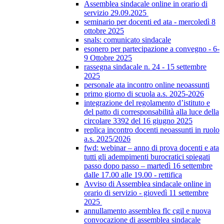
Assemblea sindacale online in orario di
servizio 29.09.2025
seminario per docenti ed ata - mercoledì 8
ottobre 2025
snals: comunicato sindacale
esonero per partecipazione a convegno - 6-
9 Ottobre 2025
rassegna sindacale n. 24 - 15 settembre
2025
personale ata incontro online neoassunti
primo giorno di scuola a.s. 2025-2026
integrazione del regolamento d’istituto e
del patto di corresponsabilità alla luce della
circolare 3392 del 16 giugno 2025
replica incontro docenti neoassunti in ruolo
a.s. 2025/2026
fwd: webinar – anno di prova docenti e ata
tutti gli adempimenti burocratici spiegati
passo dopo passo – martedì 16 settembre
dalle 17.00 alle 19.00 - rettifica
Avviso di Assemblea sindacale online in
orario di servizio - giovedì 11 settembre
2025
annullamento assemblea flc cgil e nuova
convocazione di assemblea sindacale