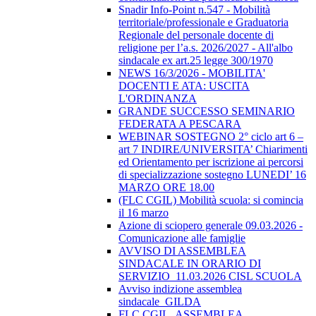
Snadir Info-Point n.547 - Mobilità
territoriale/professionale e Graduatoria
Regionale del personale docente di
religione per l’a.s. 2026/2027 - All'albo
sindacale ex art.25 legge 300/1970
NEWS 16/3/2026 - MOBILITA'
DOCENTI E ATA: USCITA
L'ORDINANZA
GRANDE SUCCESSO SEMINARIO
FEDERATA A PESCARA
WEBINAR SOSTEGNO 2° ciclo art 6 –
art 7 INDIRE/UNIVERSITA’ Chiarimenti
ed Orientamento per iscrizione ai percorsi
di specializzazione sostegno LUNEDI’ 16
MARZO ORE 18.00
(FLC CGIL) Mobilità scuola: si comincia
il 16 marzo
Azione di sciopero generale 09.03.2026 -
Comunicazione alle famiglie
AVVISO DI ASSEMBLEA
SINDACALE IN ORARIO DI
SERVIZIO_11.03.2026 CISL SCUOLA
Avviso indizione assemblea
sindacale_GILDA
FLC CGIL_ASSEMBLEA