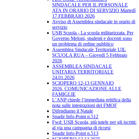
SINDACALE PER IL PERSONALE
ATA IN ORARIO DI SERVIZIO Martedì
17 FEBBRAIO 2026
Avviso di Assemblea sindacale in orario di
servizio
USB Scuola - La scuola militarizzata. Per
Governo Meloni, studenti e docenti sono
un problema di ordine pubblico
Assemblea Sindacale Territoriale UIL
SCUOLA RUA – Giovedì 5 Febbraio
2026
ASSEMBLEA SINDACALE
UNITARIA TERRITORIALE
24.01.2026
SCIOPERO 12-13 GENNAIO
2026_COMUNICAZIONE ALLE
FAMIGLIE
L’ANP chiede l’immediata rettifica della
nota sulle integrazioni del FMOF
Difendiamo il Natale
Snadir Info-Point n.512
Fwd: USB Scuola, più tutele per gli iscritti:
al via una campagna di ricorsi
Snadir Info-Point n.513
SCIOPERO 12.12.2025