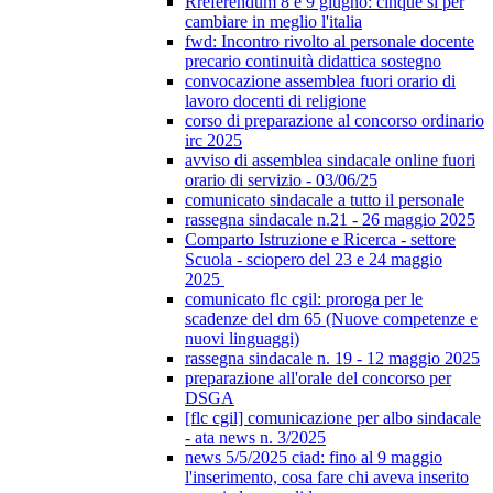
Rreferendum 8 e 9 giugno: cinque sì per
cambiare in meglio l'italia
fwd: Incontro rivolto al personale docente
precario continuità didattica sostegno
convocazione assemblea fuori orario di
lavoro docenti di religione
corso di preparazione al concorso ordinario
irc 2025
avviso di assemblea sindacale online fuori
orario di servizio - 03/06/25
comunicato sindacale a tutto il personale
rassegna sindacale n.21 - 26 maggio 2025
Comparto Istruzione e Ricerca - settore
Scuola - sciopero del 23 e 24 maggio
2025
comunicato flc cgil: proroga per le
scadenze del dm 65 (Nuove competenze e
nuovi linguaggi)
rassegna sindacale n. 19 - 12 maggio 2025
preparazione all'orale del concorso per
DSGA
[flc cgil] comunicazione per albo sindacale
- ata news n. 3/2025
news 5/5/2025 ciad: fino al 9 maggio
l'inserimento, cosa fare chi aveva inserito