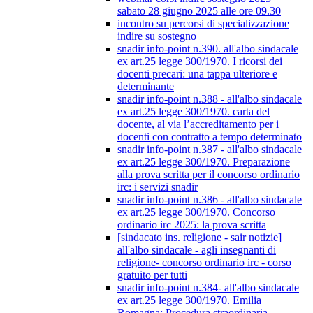
sabato 28 giugno 2025 alle ore 09.30
incontro su percorsi di specializzazione
indire su sostegno
snadir info-point n.390. all'albo sindacale
ex art.25 legge 300/1970. I ricorsi dei
docenti precari: una tappa ulteriore e
determinante
snadir info-point n.388 - all'albo sindacale
ex art.25 legge 300/1970. carta del
docente, al via l’accreditamento per i
docenti con contratto a tempo determinato
snadir info-point n.387 - all'albo sindacale
ex art.25 legge 300/1970. Preparazione
alla prova scritta per il concorso ordinario
irc: i servizi snadir
snadir info-point n.386 - all'albo sindacale
ex art.25 legge 300/1970. Concorso
ordinario irc 2025: la prova scritta
[sindacato ins. religione - sair notizie]
all'albo sindacale - agli insegnanti di
religione- concorso ordinario irc - corso
gratuito per tutti
snadir info-point n.384- all'albo sindacale
ex art.25 legge 300/1970. Emilia
Romagna: Procedura straordinaria -