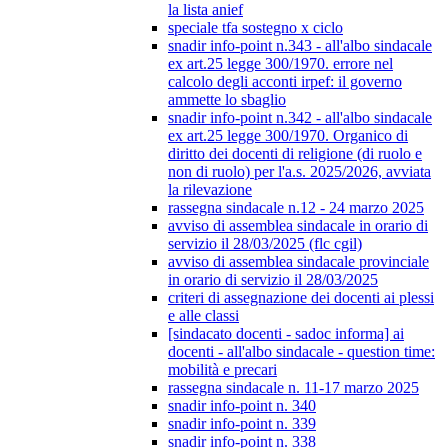
la lista anief
speciale tfa sostegno x ciclo
snadir info-point n.343 - all'albo sindacale
ex art.25 legge 300/1970. errore nel
calcolo degli acconti irpef: il governo
ammette lo sbaglio
snadir info-point n.342 - all'albo sindacale
ex art.25 legge 300/1970. Organico di
diritto dei docenti di religione (di ruolo e
non di ruolo) per l'a.s. 2025/2026, avviata
la rilevazione
rassegna sindacale n.12 - 24 marzo 2025
avviso di assemblea sindacale in orario di
servizio il 28/03/2025 (flc cgil)
avviso di assemblea sindacale provinciale
in orario di servizio il 28/03/2025
criteri di assegnazione dei docenti ai plessi
e alle classi
[sindacato docenti - sadoc informa] ai
docenti - all'albo sindacale - question time:
mobilità e precari
rassegna sindacale n. 11-17 marzo 2025
snadir info-point n. 340
snadir info-point n. 339
snadir info-point n. 338