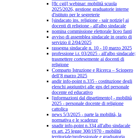
[flc cgil] webinar: mobilità scuola
2025/2026, gestione graduatorie interne
d'istituto per le segreterie
[sindacato ins. religione - sair notizie] ai
docenti di religione - all'albo sindacale
nomina commissione elettorale liceo fanti
avviso di assemblea sindacale in orario di
servizio il 2/04/2025
rassegna sindacale n. 10 - 10 marzo 2025
professione i.r. 03/2025 - all'albo sindacale;
trasmettere cortesemente ai docenti di
religione
Comparto Istruzione e Ricerca – Sciopero
dell’8 marzo 2025
andir info-point n.335 - costituzione degli
elenchi aggiuntivi alle gps del personale
docente ed educativo
[informazioni dal dipartimento] - mobilità
2025 - personale docente di religione
cattolica
news 5/3/2025 - parte la mobilità, la
normativa e le scadenze
snadir info-point n.334 all'albo sindacale
ex art. 25 legge 300/1970 - mobilità
territoriale/professionale e graduatoria