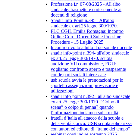
Professione i.r. 07-08/2025 - All'albo
sindacale; trasmettere cortesemente ai
docenti di religione
Snadir Info-Point n.395 - All'albo
sindacale ex art.25 legge 300/1970.
FLC CGIL Emilia Romagna: Incontro
Online Con I Docenti Sulle Prossime
Procedure - 15 Luglio 2025
Incontro rivolto a tutto il personale docente
snadir info-point n.394- all'albo sindacale
ex art.25 legge 300/1970. scuola,
audizione VII commissione, FGU:
vogliamo confronto aperto e trasparente
con le parti sociali interessate
usb scuola avvia le prenotazioni per lo
sportello assegnazioni provvisorie e
utilizzazioni
snadir info-point n.392 - all'albo sindacale
ex art.25 legge 300/1970. “Colpo di
scena” o colpo di penna? quando
l’informazione inciampa sulla realtà
fratelli d’italia all'attacco della scuola e
della verità storica. USB scuola solidarizza
con autori ed editore di “trame del tempo”
webinar corsi indire sostegno 2025 –