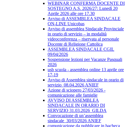
WEBINAR CONFERMA DOCENTE DI
SOSTEGNO A.S. 2026/27: Lunedì 20
Aprile 2026 alle ore 17.30
Avviso di ASSEMBLEA SINDACALE
ON-LINE Unicobas
Avviso di assemblea Sindacale Provinciale
in orario di servizio – in modalità
videoconferenza – riservata al personale
Docente di Religione Cattolica
ASSEMBLEA SINDACALE CGIL
09/04/2026
Sospensione lezioni per Vacanze Pasquali
2026
usb scuola - assemblea online 13 aprile ore
17-19
Avviso di Assemblea sindacale in orario di
servizio_08.04.2026 ANIEF
Azione di sciopero 27/03/2026 -
comunicazione alle famiglie
AVVISO DI ASSEMBLEA
SINDACALE IN ORARIO DI
SERVIZIO 31.03.2026_GILDA
Convocazione di un’assemblea
sindacale_30/03/2026 ANIEF
comunicazione da pubblicare in bacheca