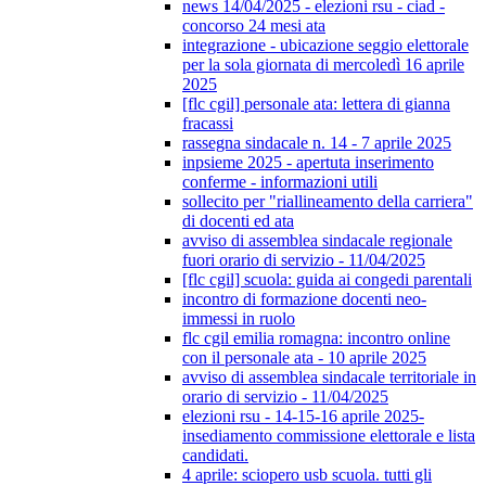
news 14/04/2025 - elezioni rsu - ciad -
concorso 24 mesi ata
integrazione - ubicazione seggio elettorale
per la sola giornata di mercoledì 16 aprile
2025
[flc cgil] personale ata: lettera di gianna
fracassi
rassegna sindacale n. 14 - 7 aprile 2025
inpsieme 2025 - apertuta inserimento
conferme - informazioni utili
sollecito per "riallineamento della carriera"
di docenti ed ata
avviso di assemblea sindacale regionale
fuori orario di servizio - 11/04/2025
[flc cgil] scuola: guida ai congedi parentali
incontro di formazione docenti neo-
immessi in ruolo
flc cgil emilia romagna: incontro online
con il personale ata - 10 aprile 2025
avviso di assemblea sindacale territoriale in
orario di servizio - 11/04/2025
elezioni rsu - 14-15-16 aprile 2025-
insediamento commissione elettorale e lista
candidati.
4 aprile: sciopero usb scuola. tutti gli