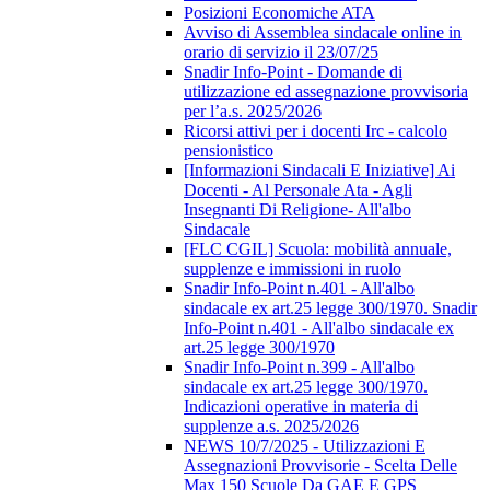
Posizioni Economiche ATA
Avviso di Assemblea sindacale online in
orario di servizio il 23/07/25
Snadir Info-Point - Domande di
utilizzazione ed assegnazione provvisoria
per l’a.s. 2025/2026
Ricorsi attivi per i docenti Irc - calcolo
pensionistico
[Informazioni Sindacali E Iniziative] Ai
Docenti - Al Personale Ata - Agli
Insegnanti Di Religione- All'albo
Sindacale
[FLC CGIL] Scuola: mobilità annuale,
supplenze e immissioni in ruolo
Snadir Info-Point n.401 - All'albo
sindacale ex art.25 legge 300/1970. Snadir
Info-Point n.401 - All'albo sindacale ex
art.25 legge 300/1970
Snadir Info-Point n.399 - All'albo
sindacale ex art.25 legge 300/1970.
Indicazioni operative in materia di
supplenze a.s. 2025/2026
NEWS 10/7/2025 - Utilizzazioni E
Assegnazioni Provvisorie - Scelta Delle
Max 150 Scuole Da GAE E GPS