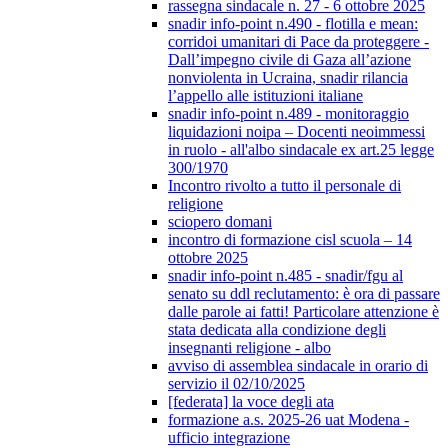
rassegna sindacale n. 27 - 6 ottobre 2025
snadir info-point n.490 - flotilla e mean:
corridoi umanitari di Pace da proteggere -
Dall’impegno civile di Gaza all’azione
nonviolenta in Ucraina, snadir rilancia
l’appello alle istituzioni italiane
snadir info-point n.489 - monitoraggio
liquidazioni noipa – Docenti neoimmessi
in ruolo - all'albo sindacale ex art.25 legge
300/1970
Incontro rivolto a tutto il personale di
religione
sciopero domani
incontro di formazione cisl scuola – 14
ottobre 2025
snadir info-point n.485 - snadir/fgu al
senato su ddl reclutamento: è ora di passare
dalle parole ai fatti! Particolare attenzione è
stata dedicata alla condizione degli
insegnanti religione - albo
avviso di assemblea sindacale in orario di
servizio il 02/10/2025
[federata] la voce degli ata
formazione a.s. 2025-26 uat Modena -
ufficio integrazione