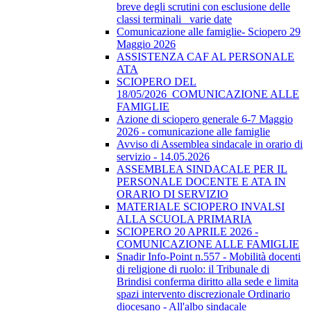
breve degli scrutini con esclusione delle
classi terminali_ varie date
Comunicazione alle famiglie- Sciopero 29
Maggio 2026
ASSISTENZA CAF AL PERSONALE
ATA
SCIOPERO DEL
18/05/2026_COMUNICAZIONE ALLE
FAMIGLIE
Azione di sciopero generale 6-7 Maggio
2026 - comunicazione alle famiglie
Avviso di Assemblea sindacale in orario di
servizio - 14.05.2026
ASSEMBLEA SINDACALE PER IL
PERSONALE DOCENTE E ATA IN
ORARIO DI SERVIZIO
MATERIALE SCIOPERO INVALSI
ALLA SCUOLA PRIMARIA
SCIOPERO 20 APRILE 2026 -
COMUNICAZIONE ALLE FAMIGLIE
Snadir Info-Point n.557 - Mobilità docenti
di religione di ruolo: il Tribunale di
Brindisi conferma diritto alla sede e limita
spazi intervento discrezionale Ordinario
diocesano - All'albo sindacale