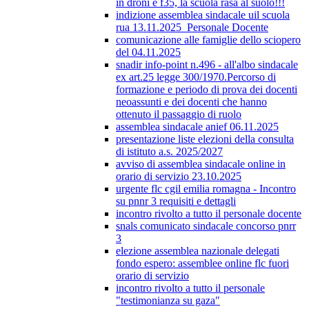
in droni e f35, la scuola rasa al suolo!!!
indizione assemblea sindacale uil scuola
rua 13.11.2025_Personale Docente
comunicazione alle famiglie dello sciopero
del 04.11.2025
snadir info-point n.496 - all'albo sindacale
ex art.25 legge 300/1970.Percorso di
formazione e periodo di prova dei docenti
neoassunti e dei docenti che hanno
ottenuto il passaggio di ruolo
assemblea sindacale anief 06.11.2025
presentazione liste elezioni della consulta
di istituto a.s. 2025/2027
avviso di assemblea sindacale online in
orario di servizio 23.10.2025
urgente flc cgil emilia romagna - Incontro
su pnnr 3 requisiti e dettagli
incontro rivolto a tutto il personale docente
snals comunicato sindacale concorso pnrr
3
elezione assemblea nazionale delegati
fondo espero: assemblee online flc fuori
orario di servizio
incontro rivolto a tutto il personale
"testimonianza su gaza"