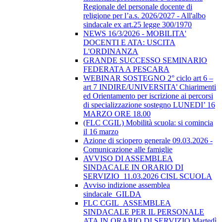
Regionale del personale docente di
religione per l’a.s. 2026/2027 - All'albo
sindacale ex art.25 legge 300/1970
NEWS 16/3/2026 - MOBILITA'
DOCENTI E ATA: USCITA
L'ORDINANZA
GRANDE SUCCESSO SEMINARIO
FEDERATA A PESCARA
WEBINAR SOSTEGNO 2° ciclo art 6 –
art 7 INDIRE/UNIVERSITA’ Chiarimenti
ed Orientamento per iscrizione ai percorsi
di specializzazione sostegno LUNEDI’ 16
MARZO ORE 18.00
(FLC CGIL) Mobilità scuola: si comincia
il 16 marzo
Azione di sciopero generale 09.03.2026 -
Comunicazione alle famiglie
AVVISO DI ASSEMBLEA
SINDACALE IN ORARIO DI
SERVIZIO_11.03.2026 CISL SCUOLA
Avviso indizione assemblea
sindacale_GILDA
FLC CGIL_ASSEMBLEA
SINDACALE PER IL PERSONALE
ATA IN ORARIO DI SERVIZIO Martedì