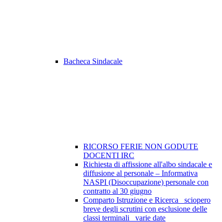
Bacheca Sindacale
RICORSO FERIE NON GODUTE
DOCENTI IRC
Richiesta di affissione all'albo sindacale e
diffusione al personale – Informativa
NASPI (Disoccupazione) personale con
contratto al 30 giugno
Comparto Istruzione e Ricerca_ sciopero
breve degli scrutini con esclusione delle
classi terminali_ varie date