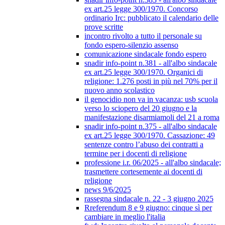
ex art.25 legge 300/1970. Concorso
ordinario Irc: pubblicato il calendario delle
prove scritte
incontro rivolto a tutto il personale su
fondo espero-silenzio assenso
comunicazione sindacale fondo espero
snadir info-point n.381 - all'albo sindacale
ex art.25 legge 300/1970. Organici di
religione: 1.276 posti in più nel 70% per il
nuovo anno scolastico
il genocidio non va in vacanza: usb scuola
verso lo sciopero del 20 giugno e la
manifestazione disarmiamoli del 21 a roma
snadir info-point n.375 - all'albo sindacale
ex art.25 legge 300/1970. Cassazione: 49
sentenze contro l’abuso dei contratti a
termine per i docenti di religione
professione i.r. 06/2025 - all'albo sindacale;
trasmettere cortesemente ai docenti di
religione
news 9/6/2025
rassegna sindacale n. 22 - 3 giugno 2025
Rreferendum 8 e 9 giugno: cinque sì per
cambiare in meglio l'italia