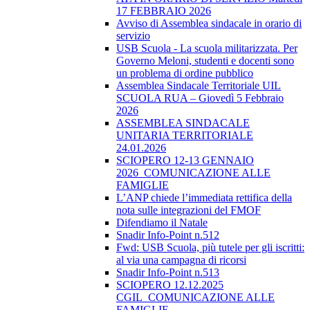
17 FEBBRAIO 2026
Avviso di Assemblea sindacale in orario di
servizio
USB Scuola - La scuola militarizzata. Per
Governo Meloni, studenti e docenti sono
un problema di ordine pubblico
Assemblea Sindacale Territoriale UIL
SCUOLA RUA – Giovedì 5 Febbraio
2026
ASSEMBLEA SINDACALE
UNITARIA TERRITORIALE
24.01.2026
SCIOPERO 12-13 GENNAIO
2026_COMUNICAZIONE ALLE
FAMIGLIE
L’ANP chiede l’immediata rettifica della
nota sulle integrazioni del FMOF
Difendiamo il Natale
Snadir Info-Point n.512
Fwd: USB Scuola, più tutele per gli iscritti:
al via una campagna di ricorsi
Snadir Info-Point n.513
SCIOPERO 12.12.2025
CGIL_COMUNICAZIONE ALLE
FAMIGLIE