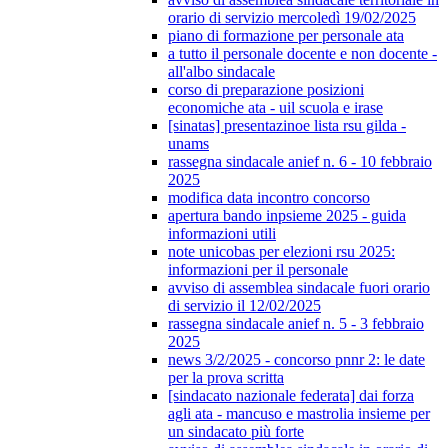
orario di servizio mercoledì 19/02/2025
piano di formazione per personale ata
a tutto il personale docente e non docente -
all'albo sindacale
corso di preparazione posizioni
economiche ata - uil scuola e irase
[sinatas] presentazinoe lista rsu gilda -
unams
rassegna sindacale anief n. 6 - 10 febbraio
2025
modifica data incontro concorso
apertura bando inpsieme 2025 - guida
informazioni utili
note unicobas per elezioni rsu 2025:
informazioni per il personale
avviso di assemblea sindacale fuori orario
di servizio il 12/02/2025
rassegna sindacale anief n. 5 - 3 febbraio
2025
news 3/2/2025 - concorso pnnr 2: le date
per la prova scritta
[sindacato nazionale federata] dai forza
agli ata - mancuso e mastrolia insieme per
un sindacato più forte