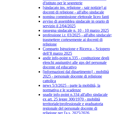
d'istituto per le segreterie
[sindacato ins. religione - sair notizie] ai
docenti di religione - all'albo sindacale
nomina commissione elettorale liceo fanti
avviso di assemblea sindacale in orario di
servizio il 2/04/2025
rassegna sindacale n. 10 - 10 marzo 2025
professione i.r. 03/2025 - all'albo sindacale;
trasmettere cortesemente ai docenti di
religione
Comparto Istruzione e Ricerca – Sciopero
dell’8 marzo 2025
andir info-point n.335 - costituzione degli
elenchi aggiuntivi alle gps del personale
docente ed educativo
[informazioni dal dipartimento] - mobilità
2025 - personale docente di religione
cattolica
news 5/3/2025 - parte la mobilità, la
normativa e le scadenze
snadir info-point n.334 all'albo sindacale
ex art. 25 legge 300/1970 - mobilità
territoriale/professionale e graduatoria
regionale del personale docente di
religione per l'a.s. 2025/2026