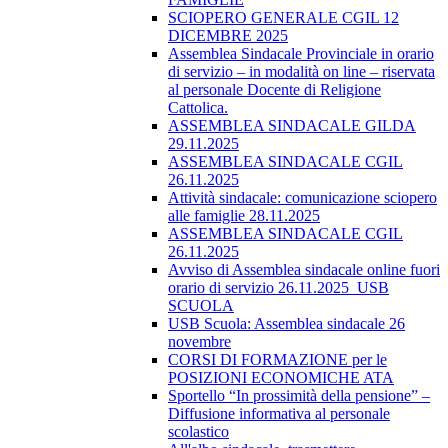
SCIOPERO GENERALE CGIL 12
DICEMBRE 2025
Assemblea Sindacale Provinciale in orario
di servizio – in modalità on line – riservata
al personale Docente di Religione
Cattolica.
ASSEMBLEA SINDACALE GILDA
29.11.2025
ASSEMBLEA SINDACALE CGIL
26.11.2025
Attività sindacale: comunicazione sciopero
alle famiglie 28.11.2025
ASSEMBLEA SINDACALE CGIL
26.11.2025
Avviso di Assemblea sindacale online fuori
orario di servizio 26.11.2025_USB
SCUOLA
USB Scuola: Assemblea sindacale 26
novembre
CORSI DI FORMAZIONE per le
POSIZIONI ECONOMICHE ATA
Sportello “In prossimità della pensione” –
Diffusione informativa al personale
scolastico