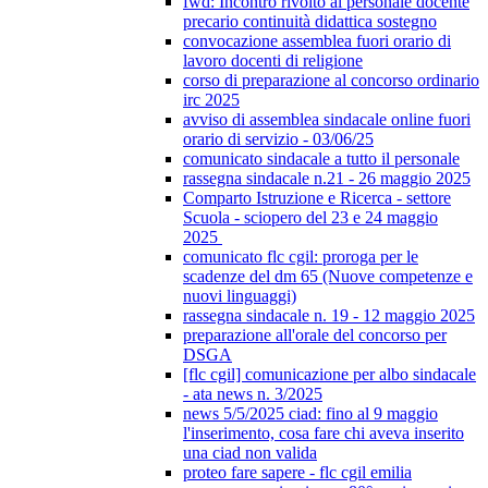
fwd: Incontro rivolto al personale docente
precario continuità didattica sostegno
convocazione assemblea fuori orario di
lavoro docenti di religione
corso di preparazione al concorso ordinario
irc 2025
avviso di assemblea sindacale online fuori
orario di servizio - 03/06/25
comunicato sindacale a tutto il personale
rassegna sindacale n.21 - 26 maggio 2025
Comparto Istruzione e Ricerca - settore
Scuola - sciopero del 23 e 24 maggio
2025
comunicato flc cgil: proroga per le
scadenze del dm 65 (Nuove competenze e
nuovi linguaggi)
rassegna sindacale n. 19 - 12 maggio 2025
preparazione all'orale del concorso per
DSGA
[flc cgil] comunicazione per albo sindacale
- ata news n. 3/2025
news 5/5/2025 ciad: fino al 9 maggio
l'inserimento, cosa fare chi aveva inserito
una ciad non valida
proteo fare sapere - flc cgil emilia