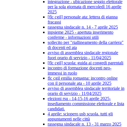
integrazione - ubicazione seggio elettorale
per la sola giornata di mercoledì 16 aprile
2025
[flc cgil] personale ata: lettera di gianna
fracassi
rassegna sindacale n. 14 - 7 aprile 2025
inpsieme 2025 - apertuta inserimento
conferme - informazioni utili
sollecito per "riallineamento della carriera"
di docenti ed ata
avviso di assemblea sindacale regionale
fuori orario di servizio - 11/04/2025
[flc cgil] scuola: guida ai congedi parentali
incontro di formazione docenti neo-
immessi in ruolo
flc cgil emilia romagna: incontro online
con il personale ata - 10 aprile 2025
avviso di assemblea sindacale territoriale in
orario di servizio - 11/04/2025
elezioni rsu - 14-15-16 aprile 2025-
insediamento commissione elettorale e lista
candidati.
4 aprile: sciopero usb scuola. tutti gli
appuntamenti nelle città
rassegna sindacale n. 13 - 31 marzo 2025