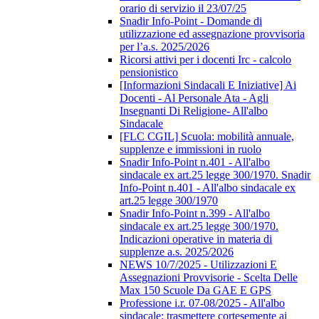
orario di servizio il 23/07/25
Snadir Info-Point - Domande di
utilizzazione ed assegnazione provvisoria
per l’a.s. 2025/2026
Ricorsi attivi per i docenti Irc - calcolo
pensionistico
[Informazioni Sindacali E Iniziative] Ai
Docenti - Al Personale Ata - Agli
Insegnanti Di Religione- All'albo
Sindacale
[FLC CGIL] Scuola: mobilità annuale,
supplenze e immissioni in ruolo
Snadir Info-Point n.401 - All'albo
sindacale ex art.25 legge 300/1970. Snadir
Info-Point n.401 - All'albo sindacale ex
art.25 legge 300/1970
Snadir Info-Point n.399 - All'albo
sindacale ex art.25 legge 300/1970.
Indicazioni operative in materia di
supplenze a.s. 2025/2026
NEWS 10/7/2025 - Utilizzazioni E
Assegnazioni Provvisorie - Scelta Delle
Max 150 Scuole Da GAE E GPS
Professione i.r. 07-08/2025 - All'albo
sindacale; trasmettere cortesemente ai