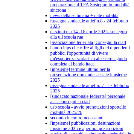
preparazione al TFA Sostegno in modalità
sincrona
news della settimana + date mobilità
rassegna sindacale anief n.8 - 24 febbraio
2025
elezioni rsu 14 -16 aprile 2025- sostegno
alla uil scuola rua
[associazione feder-ata] consegui la ciad
bando inps che offre ai figli dei dipendenti
pubblici l'opportunità di vivere
un'esperienza scolastica all'estero - guida
completa al bando itaca
[inpsieme] termine ultimo per la
presentazione domande - estate inpsieme
2025
rassegna sindacale anief n. 7 - 17 febbraio
2025
[sindacato nazionale federata] personale
ata - consegui la ciad
usb scuola - avvio prenotazioni sportello
mobilità 2025/26
secondo incontro neoassunti
[inpsieme] pubblicazioni destinazioni
inpsieme 2025 e apertura pre-iscrizioni
avviso di assemblea sindacale territoriale in