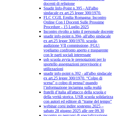
docenti di religione
Snadir Info-Point n.395 - All'albo
sindacale ex art.25 legge 300/1970.
FLC CGIL Emilia Romagna: Incontro
Online Con I Docenti Sulle Prossime
Procedure - 15 Luglio 2025
Incontro rivolto a tutto il personale docente
snadir info-point n.394- all'albo sindacale
ex art.25 legge 300/1970. scuola,
audizione VII commissione, FGU:
vogliamo confronto aperto e trasparente
con le parti sociali interessate
usb scuola avvia le prenotazioni per lo
sportello assegnazioni provvisorie e
utilizzazioni
snadir info-point n.392 - all'albo sindacale
ex art.25 legge 300/1970. “Colpo di
scena” o colpo di penna? quando
l’informazione inciampa sulla realtà
fratelli d’italia all'attacco della scuola e
della verità storica. USB scuola solidarizza
con autori ed editore di “trame del tempo”
webinar corsi indire sostegno 2025 –
sabato 28 giugno 2025 alle ore 09.30
incontro su percorsi di specializzazione