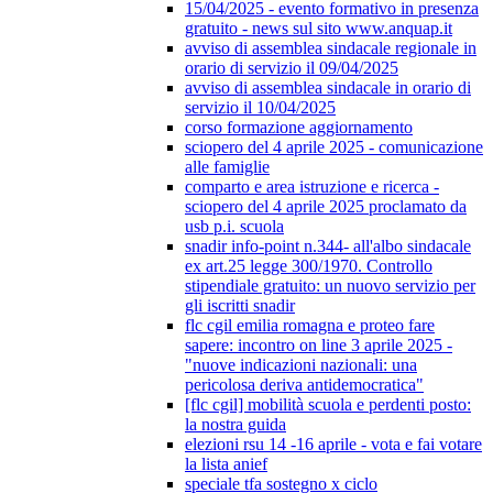
15/04/2025 - evento formativo in presenza
gratuito - news sul sito www.anquap.it
avviso di assemblea sindacale regionale in
orario di servizio il 09/04/2025
avviso di assemblea sindacale in orario di
servizio il 10/04/2025
corso formazione aggiornamento
sciopero del 4 aprile 2025 - comunicazione
alle famiglie
comparto e area istruzione e ricerca -
sciopero del 4 aprile 2025 proclamato da
usb p.i. scuola
snadir info-point n.344- all'albo sindacale
ex art.25 legge 300/1970. Controllo
stipendiale gratuito: un nuovo servizio per
gli iscritti snadir
flc cgil emilia romagna e proteo fare
sapere: incontro on line 3 aprile 2025 -
"nuove indicazioni nazionali: una
pericolosa deriva antidemocratica"
[flc cgil] mobilità scuola e perdenti posto:
la nostra guida
elezioni rsu 14 -16 aprile - vota e fai votare
la lista anief
speciale tfa sostegno x ciclo