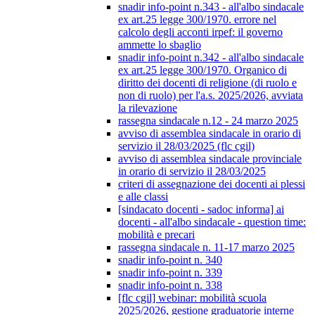
snadir info-point n.343 - all'albo sindacale
ex art.25 legge 300/1970. errore nel
calcolo degli acconti irpef: il governo
ammette lo sbaglio
snadir info-point n.342 - all'albo sindacale
ex art.25 legge 300/1970. Organico di
diritto dei docenti di religione (di ruolo e
non di ruolo) per l'a.s. 2025/2026, avviata
la rilevazione
rassegna sindacale n.12 - 24 marzo 2025
avviso di assemblea sindacale in orario di
servizio il 28/03/2025 (flc cgil)
avviso di assemblea sindacale provinciale
in orario di servizio il 28/03/2025
criteri di assegnazione dei docenti ai plessi
e alle classi
[sindacato docenti - sadoc informa] ai
docenti - all'albo sindacale - question time:
mobilità e precari
rassegna sindacale n. 11-17 marzo 2025
snadir info-point n. 340
snadir info-point n. 339
snadir info-point n. 338
[flc cgil] webinar: mobilità scuola
2025/2026, gestione graduatorie interne