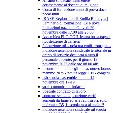
All'albo sindacale, trasmettere
cortesemente ai docenti di religione
Corso di formazione anno di prova docenti
neoassunti
IRASE Regionale dell’Emilia Romagna |
Seminario di formazione: Le Nuove
Indicazioni nazionali Giovedì 20
novembre dalle 17.00 alle 20.00
Assemblea FLC-CGIL lettura busta paga e
ricostruzione di carriera
federazione uil scuola rua emilia romagna -
indizione assemblea sindacale territoriale in
orario di servizio destinata a tutto il
personale docente, per il giorno 13
novembre 2025 dalle ore 08.00 alle
incontro online flc cgil - inca: nuovo bonus
mamme 2025 - novità legge 104 - congedi
usb scuola - assemblea online 14
novembre ore 17-19
snals comunicato sindacale
Speciale contratto di lavoro
contratto scuola: operazione verità,
aumenti da fame ed arretrati irrisori. soldi
in droni e f35, la scuola rasa al suolo!!!
indizione assemblea sindacale uil scuola