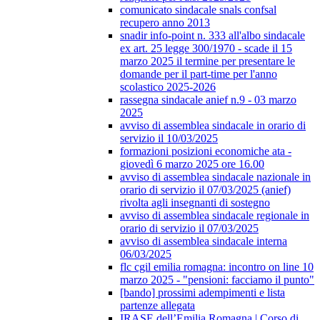
comunicato sindacale snals confsal
recupero anno 2013
snadir info-point n. 333 all'albo sindacale
ex art. 25 legge 300/1970 - scade il 15
marzo 2025 il termine per presentare le
domande per il part-time per l'anno
scolastico 2025-2026
rassegna sindacale anief n.9 - 03 marzo
2025
avviso di assemblea sindacale in orario di
servizio il 10/03/2025
formazioni posizioni economiche ata -
giovedì 6 marzo 2025 ore 16.00
avviso di assemblea sindacale nazionale in
orario di servizio il 07/03/2025 (anief)
rivolta agli insegnanti di sostegno
avviso di assemblea sindacale regionale in
orario di servizio il 07/03/2025
avviso di assemblea sindacale interna
06/03/2025
flc cgil emilia romagna: incontro on line 10
marzo 2025 - "pensioni: facciamo il punto"
[bando] prossimi adempimenti e lista
partenze allegata
IRASE dell’Emilia Romagna | Corso di