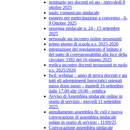
seminario per docenti ed ata - mercoledì 8
ottobre 2025
snals: comunicato sindacale
esonero per partecipazione a convegno - 6-
9 Ottobre 2025
rassegna sindacale n. 24 - 15 settembre
2025
personale ata incontro online neoassunti
primo giorno di scuola a.s. 2025-2026
integrazione del regolamento d’istituto e
del patto di corresponsabilità alla luce della
circolare 3392 del 16 giugno 2025
replica incontro docenti neoassunti in ruolo
a.s. 2025/2026
fwd: webinar – anno di prova docenti e ata
tutti gli adempimenti burocratici spiegati
passo dopo passo – martedì 16 settembre
dalle 17.00 alle 19.00 - rettifica
Avviso di Assemblea sindacale online in
orario di servizio - giovedì 11 settembre
2025
annullamento assemblea flc cgil e nuova
convocazione di assemblea sindacale
online in orario di servizio - 11/09/25
Convocazione assemblea sindacale