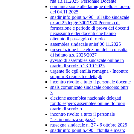
rua 13.11.2025_Personale Docente
comunicazione alle famiglie dello sciopero
del 04.11.2025
snadir info-point n.496 - all'albo sindacale
ex art.25 legge 300/1970.Percorso di
formazione e periodo di prova dei docenti
neoassunti e dei docenti che hanno
ottenuto il passaggio di ruolo
assemblea sindacale anief 06.11.2025
presentazione liste elezioni della consulta
di istituto a.s. 2025/2027
avviso di assemblea sindacale online in
orario di servizio 23.10.2025
urgente flc cgil emilia romagna - Incontro
su pnnr 3 requisiti e dettagli
incontro rivolto a tutto il personale docente
snals comunicato sindacale concorso pnrr
3
elezione assemblea nazionale delegati
fondo espero: assemblee online flc fuori
orario di servizio
incontro rivolto a tutto il personale
"testimonianza su gaza"
rassegna sindacale n. 27 - 6 ottobre 2025
snadir info-point n.490 - flotilla e mean: