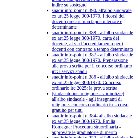
indire su sostegno
snadir info-point n.390. all'albo sindacale
ex art.25 legge 300/1970. I ricorsi dei
docenti precari: una tappa ulteriore e
determinante
snadir info-point n.388 - all'albo sindacale
ex art.25 legge 300/1970. carta del
docente, al via l’accreditamento per i
docenti con contratto a tempo determinato
snadir info-point n.387 - all'albo sindacale
ex art.25 legge 300/1970. Preparazione
alla prova scritta per il concorso ordinario
irc: i servizi snadir
snadir info-point n.386 - all'albo sindacale
ex art.25 legge 300/1970. Concorso
ordinario irc 2025: la prova scritta
[sindacato ins. religione - sair notizie]
all'albo sindacale - agli insegnanti di
religione- concorso ordinario irc - corso
gratuito per tutti
snadir info-point n.384- all'albo sindacale
ex art.25 legge 300/1970. Emilia
Romagna: Procedura straordinaria -
approvate le graduatorie di merito
snadir info-point n.383 - all'albo sindacale