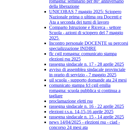
romagna: seminario per 80° anniversario
della liberazione
UNICOBAS 7 maggio 2025: Sciopero
Nazionale prima o ultima ora Docenti e
Ata a seconda dei turni di lavoro
Comparto Istruzione e Ricerca - settore
Scuola - azioni di sciopero del 7 maggio
2025
Incontro personale DOCENTE su percorsi
specializzazione INDIRE
flc cgil romagna: comunicato stampa
elezioni rsu 2025
rassegna sindacale n. 17 - 28 aprile 2025
avviso di assemblea sindacale provinciale
in orario di servizio - 7 maggio 2025
uil scuola - supporto domande ata 24 mesi
comunicato stampa fcl cgil emilia
romagna: scuola pubblica si continua a
tagliare
proclamazione eletti rsu
rassegna sindacale n. 16 - 22 aprile 2025
elezioni r.s.u. 14-15-16 aprile 2025
rassegna sindacale n. 15 - 14 aprile 2025
news 14/04/2025 - elezioni rsu - ciad -
concorso 24 mesi ata