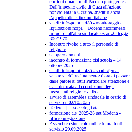
corridoi umanitari di Pace da proteggere -
Dall’impegno civile di Gaza all’azione
nonviolenta in Ucraina, snadir rilancia
l’appello alle istituzioni italiane
snadir info-point n.489 - monitoraggio
liquidazioni noipa – Docenti neoimmessi
in ruolo - all'albo sindacale ex art.25 legge
300/1970
Incontro rivolto a tutto il personale di
religione
sciopero domani
incontro di formazione cisl scuola – 14
ottobre 2025
snadir info-point n.485 - snadir/fgu al
senato su ddl reclutamento: è ora di passare
dalle parole ai fatti! Particolare attenzione è
stata dedicata alla condizione degli
insegnanti religione - albo
avviso di assemblea sindacale in orario di
servizio il 02/10/2025
[federata] la voce degli ata
formazione a.s. 2025-26 uat Modena -
ufficio integrazione
Assemblea sindacale online in orario di
servizio 29.09.2025