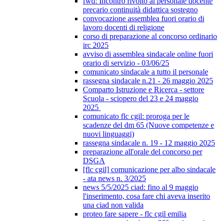
fwd: Incontro rivolto al personale docente
precario continuità didattica sostegno
convocazione assemblea fuori orario di
lavoro docenti di religione
corso di preparazione al concorso ordinario
irc 2025
avviso di assemblea sindacale online fuori
orario di servizio - 03/06/25
comunicato sindacale a tutto il personale
rassegna sindacale n.21 - 26 maggio 2025
Comparto Istruzione e Ricerca - settore
Scuola - sciopero del 23 e 24 maggio
2025
comunicato flc cgil: proroga per le
scadenze del dm 65 (Nuove competenze e
nuovi linguaggi)
rassegna sindacale n. 19 - 12 maggio 2025
preparazione all'orale del concorso per
DSGA
[flc cgil] comunicazione per albo sindacale
- ata news n. 3/2025
news 5/5/2025 ciad: fino al 9 maggio
l'inserimento, cosa fare chi aveva inserito
una ciad non valida
proteo fare sapere - flc cgil emilia