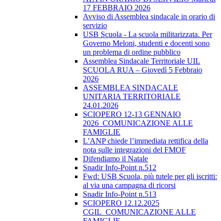
17 FEBBRAIO 2026
Avviso di Assemblea sindacale in orario di
servizio
USB Scuola - La scuola militarizzata. Per
Governo Meloni, studenti e docenti sono
un problema di ordine pubblico
Assemblea Sindacale Territoriale UIL
SCUOLA RUA – Giovedì 5 Febbraio
2026
ASSEMBLEA SINDACALE
UNITARIA TERRITORIALE
24.01.2026
SCIOPERO 12-13 GENNAIO
2026_COMUNICAZIONE ALLE
FAMIGLIE
L’ANP chiede l’immediata rettifica della
nota sulle integrazioni del FMOF
Difendiamo il Natale
Snadir Info-Point n.512
Fwd: USB Scuola, più tutele per gli iscritti:
al via una campagna di ricorsi
Snadir Info-Point n.513
SCIOPERO 12.12.2025
CGIL_COMUNICAZIONE ALLE
FAMIGLIE