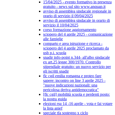
15/04/2025 - evento formativo in presenza
gratuito - news sul sito www.anquap.it
avviso di assemblea sindacale regionale in
orario di servizio il 09/04/2025
avviso di assemblea sindacale in orario di
servizio il 10/04/2025
corso formazione aggiornamento
sciopero del 4 aprile 2025 - comunicazione
alle famiglie
comparto e area istruzione e ricerca -
sciopero del 4 aprile 2025 proclamato da
usb p.i. scuola
snadir info-point n.344- all'albo sindacale
ex art.25 legge 300/1970. Controllo
stipendiale gratuito: un nuovo servizio per
gli iscritti snadir
flc cgil emilia romagna e proteo fare
sapere: incontro on line 3 aprile 2025 -
"nuove indicazioni nazionali: una
pericolosa deriva antidemocratica"
[flc cgil] mobilità scuola e perdenti posto:
la nostra guida
elezioni rsu 14 -16 aprile - vota e fai votare
la lista anief
speciale tfa sostegno x ciclo