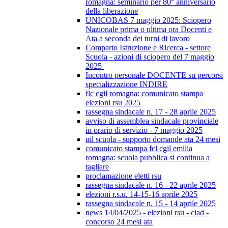
romagna: seminario per 80° anniversario
della liberazione
UNICOBAS 7 maggio 2025: Sciopero
Nazionale prima o ultima ora Docenti e
Ata a seconda dei turni di lavoro
Comparto Istruzione e Ricerca - settore
Scuola - azioni di sciopero del 7 maggio
2025
Incontro personale DOCENTE su percorsi
specializzazione INDIRE
flc cgil romagna: comunicato stampa
elezioni rsu 2025
rassegna sindacale n. 17 - 28 aprile 2025
avviso di assemblea sindacale provinciale
in orario di servizio - 7 maggio 2025
uil scuola - supporto domande ata 24 mesi
comunicato stampa fcl cgil emilia
romagna: scuola pubblica si continua a
tagliare
proclamazione eletti rsu
rassegna sindacale n. 16 - 22 aprile 2025
elezioni r.s.u. 14-15-16 aprile 2025
rassegna sindacale n. 15 - 14 aprile 2025
news 14/04/2025 - elezioni rsu - ciad -
concorso 24 mesi ata