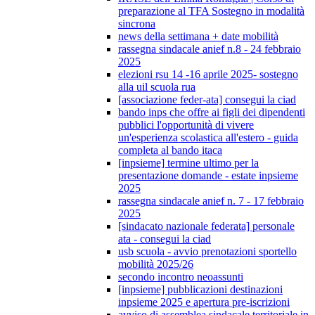
preparazione al TFA Sostegno in modalità
sincrona
news della settimana + date mobilità
rassegna sindacale anief n.8 - 24 febbraio
2025
elezioni rsu 14 -16 aprile 2025- sostegno
alla uil scuola rua
[associazione feder-ata] consegui la ciad
bando inps che offre ai figli dei dipendenti
pubblici l'opportunità di vivere
un'esperienza scolastica all'estero - guida
completa al bando itaca
[inpsieme] termine ultimo per la
presentazione domande - estate inpsieme
2025
rassegna sindacale anief n. 7 - 17 febbraio
2025
[sindacato nazionale federata] personale
ata - consegui la ciad
usb scuola - avvio prenotazioni sportello
mobilità 2025/26
secondo incontro neoassunti
[inpsieme] pubblicazioni destinazioni
inpsieme 2025 e apertura pre-iscrizioni
avviso di assemblea sindacale territoriale in