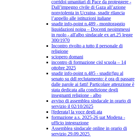
corridoi umanitari di Pace da proteggere -
Dall’impegno civile di Gaza all’azione
nonviolenta in Ucraina, snadir rilancia
l’appello alle istituzioni italiane
snadir info-point n.489 - monitoraggio
liquidazioni noipa – Docenti neoimmessi
in ruolo - all'albo sindacale ex art.25 legge
300/1970
Incontro rivolto a tutto il personale di
religione
sciopero domani
incontro di formazione cisl scuola – 14
ottobre 2025
snadir info-point n.485 - snadir/fgu al
senato su ddl reclutamento: è ora di passare
dalle parole ai fatti! Particolare attenzione è
stata dedicata alla condizione degli
insegnanti religione - albo
avviso di assemblea sindacale in orario di
servizio il 02/10/2025
[federata] la voce degli ata
formazione a.s. 2025-26 uat Modena -
ufficio integrazione
Assemblea sindacale online in orario di
servizio 29.09.2025