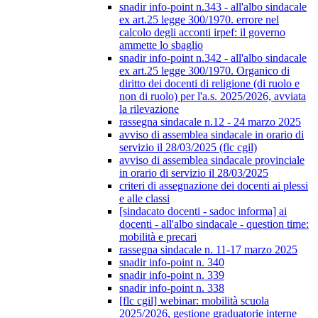
snadir info-point n.343 - all'albo sindacale
ex art.25 legge 300/1970. errore nel
calcolo degli acconti irpef: il governo
ammette lo sbaglio
snadir info-point n.342 - all'albo sindacale
ex art.25 legge 300/1970. Organico di
diritto dei docenti di religione (di ruolo e
non di ruolo) per l'a.s. 2025/2026, avviata
la rilevazione
rassegna sindacale n.12 - 24 marzo 2025
avviso di assemblea sindacale in orario di
servizio il 28/03/2025 (flc cgil)
avviso di assemblea sindacale provinciale
in orario di servizio il 28/03/2025
criteri di assegnazione dei docenti ai plessi
e alle classi
[sindacato docenti - sadoc informa] ai
docenti - all'albo sindacale - question time:
mobilità e precari
rassegna sindacale n. 11-17 marzo 2025
snadir info-point n. 340
snadir info-point n. 339
snadir info-point n. 338
[flc cgil] webinar: mobilità scuola
2025/2026, gestione graduatorie interne