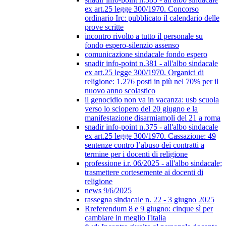
ex art.25 legge 300/1970. Concorso
ordinario Irc: pubblicato il calendario delle
prove scritte
incontro rivolto a tutto il personale su
fondo espero-silenzio assenso
comunicazione sindacale fondo espero
snadir info-point n.381 - all'albo sindacale
ex art.25 legge 300/1970. Organici di
religione: 1.276 posti in più nel 70% per il
nuovo anno scolastico
il genocidio non va in vacanza: usb scuola
verso lo sciopero del 20 giugno e la
manifestazione disarmiamoli del 21 a roma
snadir info-point n.375 - all'albo sindacale
ex art.25 legge 300/1970. Cassazione: 49
sentenze contro l’abuso dei contratti a
termine per i docenti di religione
professione i.r. 06/2025 - all'albo sindacale;
trasmettere cortesemente ai docenti di
religione
news 9/6/2025
rassegna sindacale n. 22 - 3 giugno 2025
Rreferendum 8 e 9 giugno: cinque sì per
cambiare in meglio l'italia