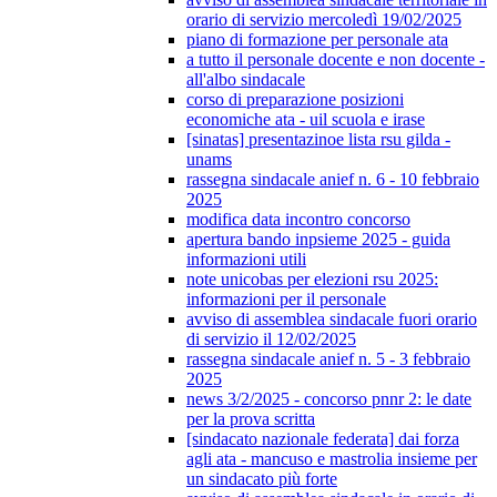
orario di servizio mercoledì 19/02/2025
piano di formazione per personale ata
a tutto il personale docente e non docente -
all'albo sindacale
corso di preparazione posizioni
economiche ata - uil scuola e irase
[sinatas] presentazinoe lista rsu gilda -
unams
rassegna sindacale anief n. 6 - 10 febbraio
2025
modifica data incontro concorso
apertura bando inpsieme 2025 - guida
informazioni utili
note unicobas per elezioni rsu 2025:
informazioni per il personale
avviso di assemblea sindacale fuori orario
di servizio il 12/02/2025
rassegna sindacale anief n. 5 - 3 febbraio
2025
news 3/2/2025 - concorso pnnr 2: le date
per la prova scritta
[sindacato nazionale federata] dai forza
agli ata - mancuso e mastrolia insieme per
un sindacato più forte