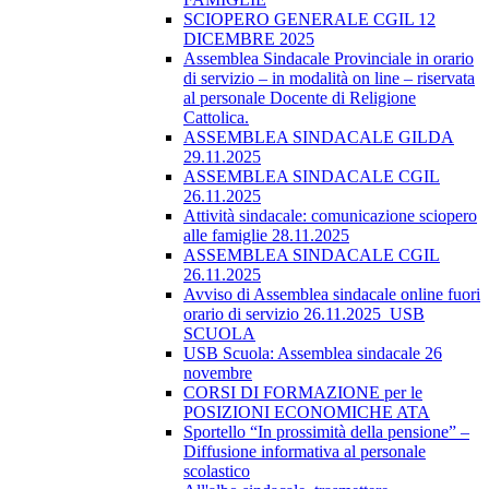
SCIOPERO GENERALE CGIL 12
DICEMBRE 2025
Assemblea Sindacale Provinciale in orario
di servizio – in modalità on line – riservata
al personale Docente di Religione
Cattolica.
ASSEMBLEA SINDACALE GILDA
29.11.2025
ASSEMBLEA SINDACALE CGIL
26.11.2025
Attività sindacale: comunicazione sciopero
alle famiglie 28.11.2025
ASSEMBLEA SINDACALE CGIL
26.11.2025
Avviso di Assemblea sindacale online fuori
orario di servizio 26.11.2025_USB
SCUOLA
USB Scuola: Assemblea sindacale 26
novembre
CORSI DI FORMAZIONE per le
POSIZIONI ECONOMICHE ATA
Sportello “In prossimità della pensione” –
Diffusione informativa al personale
scolastico