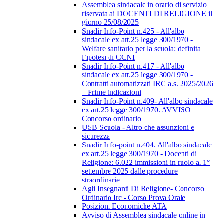
Assemblea sindacale in orario di servizio
riservata ai DOCENTI DI RELIGIONE il
giorno 25/08/2025
Snadir Info-Point n.425 - All'albo
sindacale ex art.25 legge 300/1970 -
Welfare sanitario per la scuola: definita
l’ipotesi di CCNI
Snadir Info-Point n.417 - All'albo
sindacale ex art.25 legge 300/1970 -
Contratti automatizzati IRC a.s. 2025/2026
– Prime indicazioni
Snadir Info-Point n.409- All'albo sindacale
ex art.25 legge 300/1970. AVVISO
Concorso ordinario
USB Scuola - Altro che assunzioni e
sicurezza
Snadir Info-point n.404. All'albo sindacale
ex art.25 legge 300/1970 - Docenti di
Religione: 6.022 immissioni in ruolo al 1°
settembre 2025 dalle procedure
straordinarie
Agli Insegnanti Di Religione- Concorso
Ordinario Irc - Corso Prova Orale
Posizioni Economiche ATA
Avviso di Assemblea sindacale online in