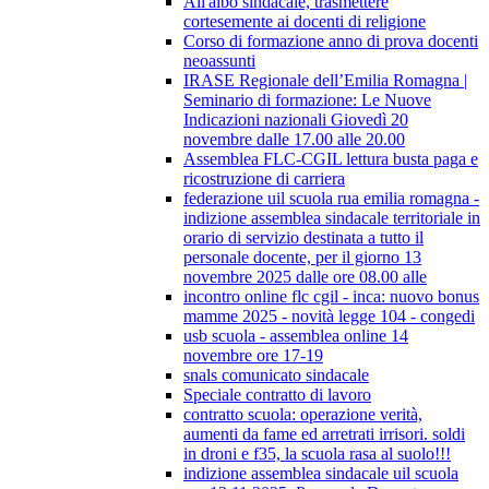
All'albo sindacale, trasmettere
cortesemente ai docenti di religione
Corso di formazione anno di prova docenti
neoassunti
IRASE Regionale dell’Emilia Romagna |
Seminario di formazione: Le Nuove
Indicazioni nazionali Giovedì 20
novembre dalle 17.00 alle 20.00
Assemblea FLC-CGIL lettura busta paga e
ricostruzione di carriera
federazione uil scuola rua emilia romagna -
indizione assemblea sindacale territoriale in
orario di servizio destinata a tutto il
personale docente, per il giorno 13
novembre 2025 dalle ore 08.00 alle
incontro online flc cgil - inca: nuovo bonus
mamme 2025 - novità legge 104 - congedi
usb scuola - assemblea online 14
novembre ore 17-19
snals comunicato sindacale
Speciale contratto di lavoro
contratto scuola: operazione verità,
aumenti da fame ed arretrati irrisori. soldi
in droni e f35, la scuola rasa al suolo!!!
indizione assemblea sindacale uil scuola