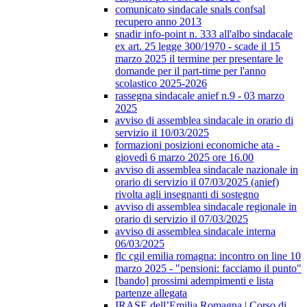
comunicato sindacale snals confsal
recupero anno 2013
snadir info-point n. 333 all'albo sindacale
ex art. 25 legge 300/1970 - scade il 15
marzo 2025 il termine per presentare le
domande per il part-time per l'anno
scolastico 2025-2026
rassegna sindacale anief n.9 - 03 marzo
2025
avviso di assemblea sindacale in orario di
servizio il 10/03/2025
formazioni posizioni economiche ata -
giovedì 6 marzo 2025 ore 16.00
avviso di assemblea sindacale nazionale in
orario di servizio il 07/03/2025 (anief)
rivolta agli insegnanti di sostegno
avviso di assemblea sindacale regionale in
orario di servizio il 07/03/2025
avviso di assemblea sindacale interna
06/03/2025
flc cgil emilia romagna: incontro on line 10
marzo 2025 - "pensioni: facciamo il punto"
[bando] prossimi adempimenti e lista
partenze allegata
IRASE dell’Emilia Romagna | Corso di