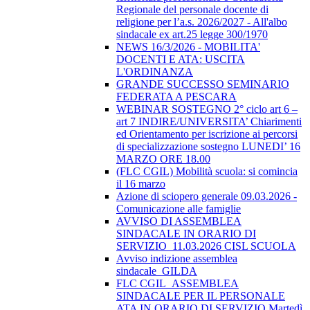
Regionale del personale docente di
religione per l’a.s. 2026/2027 - All'albo
sindacale ex art.25 legge 300/1970
NEWS 16/3/2026 - MOBILITA'
DOCENTI E ATA: USCITA
L'ORDINANZA
GRANDE SUCCESSO SEMINARIO
FEDERATA A PESCARA
WEBINAR SOSTEGNO 2° ciclo art 6 –
art 7 INDIRE/UNIVERSITA’ Chiarimenti
ed Orientamento per iscrizione ai percorsi
di specializzazione sostegno LUNEDI’ 16
MARZO ORE 18.00
(FLC CGIL) Mobilità scuola: si comincia
il 16 marzo
Azione di sciopero generale 09.03.2026 -
Comunicazione alle famiglie
AVVISO DI ASSEMBLEA
SINDACALE IN ORARIO DI
SERVIZIO_11.03.2026 CISL SCUOLA
Avviso indizione assemblea
sindacale_GILDA
FLC CGIL_ASSEMBLEA
SINDACALE PER IL PERSONALE
ATA IN ORARIO DI SERVIZIO Martedì