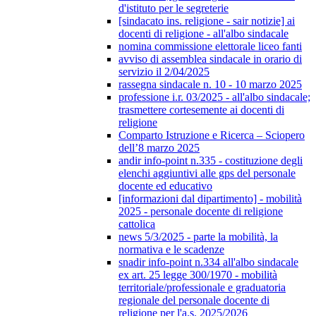
d'istituto per le segreterie
[sindacato ins. religione - sair notizie] ai
docenti di religione - all'albo sindacale
nomina commissione elettorale liceo fanti
avviso di assemblea sindacale in orario di
servizio il 2/04/2025
rassegna sindacale n. 10 - 10 marzo 2025
professione i.r. 03/2025 - all'albo sindacale;
trasmettere cortesemente ai docenti di
religione
Comparto Istruzione e Ricerca – Sciopero
dell’8 marzo 2025
andir info-point n.335 - costituzione degli
elenchi aggiuntivi alle gps del personale
docente ed educativo
[informazioni dal dipartimento] - mobilità
2025 - personale docente di religione
cattolica
news 5/3/2025 - parte la mobilità, la
normativa e le scadenze
snadir info-point n.334 all'albo sindacale
ex art. 25 legge 300/1970 - mobilità
territoriale/professionale e graduatoria
regionale del personale docente di
religione per l'a.s. 2025/2026