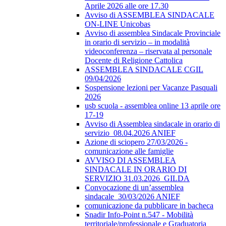
Aprile 2026 alle ore 17.30
Avviso di ASSEMBLEA SINDACALE
ON-LINE Unicobas
Avviso di assemblea Sindacale Provinciale
in orario di servizio – in modalità
videoconferenza – riservata al personale
Docente di Religione Cattolica
ASSEMBLEA SINDACALE CGIL
09/04/2026
Sospensione lezioni per Vacanze Pasquali
2026
usb scuola - assemblea online 13 aprile ore
17-19
Avviso di Assemblea sindacale in orario di
servizio_08.04.2026 ANIEF
Azione di sciopero 27/03/2026 -
comunicazione alle famiglie
AVVISO DI ASSEMBLEA
SINDACALE IN ORARIO DI
SERVIZIO 31.03.2026_GILDA
Convocazione di un’assemblea
sindacale_30/03/2026 ANIEF
comunicazione da pubblicare in bacheca
Snadir Info-Point n.547 - Mobilità
territoriale/professionale e Graduatoria