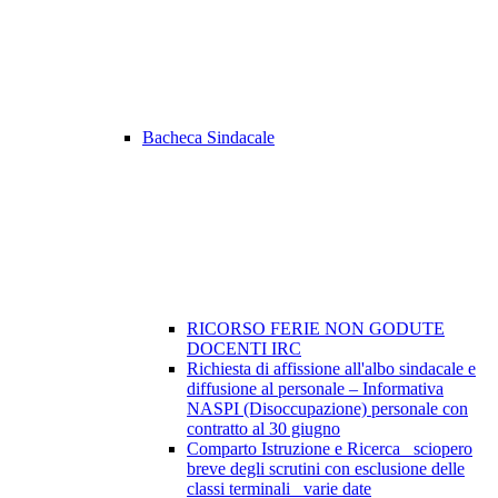
Bacheca Sindacale
RICORSO FERIE NON GODUTE
DOCENTI IRC
Richiesta di affissione all'albo sindacale e
diffusione al personale – Informativa
NASPI (Disoccupazione) personale con
contratto al 30 giugno
Comparto Istruzione e Ricerca_ sciopero
breve degli scrutini con esclusione delle
classi terminali_ varie date