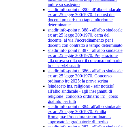
indire su sostegno
snadir info-point n.390. all'albo sindacale
ex art.25 legge 300/1970. I ricorsi dei
docenti precari: una tappa ulteriore e
determinante
snadir info-point n.388 - all'albo sindacale
ex art.25 legge 300/1970. carta del
docente, al via l’accreditamento per i
docenti con contratto a tempo determinato
snadir info-point n.387 - all'albo sindacale
ex art.25 legge 300/1970. Preparazione
alla prova scritta per il concorso ordinario
irc: i servizi snadir
snadir info-point n.386 - all'albo sindacale
ex art.25 legge 300/1970. Concorso
ordinario irc 2025: la prova scritta
[sindacato ins. religione - sair notizie]
all'albo sindacale - agli insegnanti di
religione- concorso ordinario irc - corso
gratuito per tutti
snadir info-point n.384- all'albo sindacale
ex art.25 legge 300/1970. Emilia
Romagna: Procedura straordinaria -
approvate le graduatorie di merito
snadir info-point n.383 - all'albo sindacale