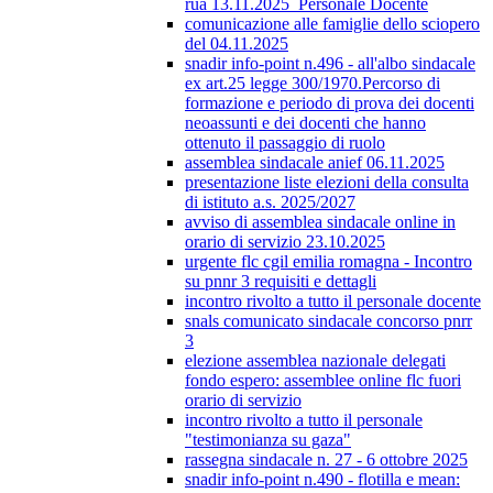
rua 13.11.2025_Personale Docente
comunicazione alle famiglie dello sciopero
del 04.11.2025
snadir info-point n.496 - all'albo sindacale
ex art.25 legge 300/1970.Percorso di
formazione e periodo di prova dei docenti
neoassunti e dei docenti che hanno
ottenuto il passaggio di ruolo
assemblea sindacale anief 06.11.2025
presentazione liste elezioni della consulta
di istituto a.s. 2025/2027
avviso di assemblea sindacale online in
orario di servizio 23.10.2025
urgente flc cgil emilia romagna - Incontro
su pnnr 3 requisiti e dettagli
incontro rivolto a tutto il personale docente
snals comunicato sindacale concorso pnrr
3
elezione assemblea nazionale delegati
fondo espero: assemblee online flc fuori
orario di servizio
incontro rivolto a tutto il personale
"testimonianza su gaza"
rassegna sindacale n. 27 - 6 ottobre 2025
snadir info-point n.490 - flotilla e mean: