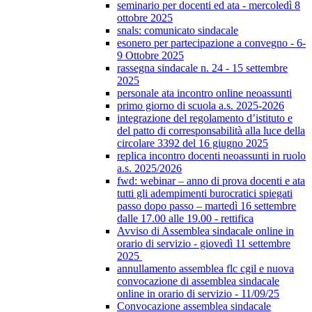
seminario per docenti ed ata - mercoledì 8
ottobre 2025
snals: comunicato sindacale
esonero per partecipazione a convegno - 6-
9 Ottobre 2025
rassegna sindacale n. 24 - 15 settembre
2025
personale ata incontro online neoassunti
primo giorno di scuola a.s. 2025-2026
integrazione del regolamento d’istituto e
del patto di corresponsabilità alla luce della
circolare 3392 del 16 giugno 2025
replica incontro docenti neoassunti in ruolo
a.s. 2025/2026
fwd: webinar – anno di prova docenti e ata
tutti gli adempimenti burocratici spiegati
passo dopo passo – martedì 16 settembre
dalle 17.00 alle 19.00 - rettifica
Avviso di Assemblea sindacale online in
orario di servizio - giovedì 11 settembre
2025
annullamento assemblea flc cgil e nuova
convocazione di assemblea sindacale
online in orario di servizio - 11/09/25
Convocazione assemblea sindacale