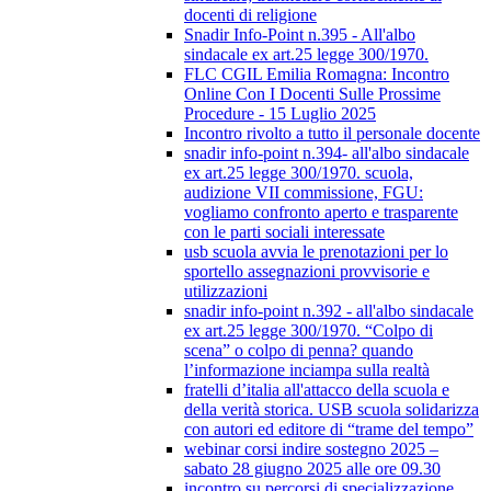
docenti di religione
Snadir Info-Point n.395 - All'albo
sindacale ex art.25 legge 300/1970.
FLC CGIL Emilia Romagna: Incontro
Online Con I Docenti Sulle Prossime
Procedure - 15 Luglio 2025
Incontro rivolto a tutto il personale docente
snadir info-point n.394- all'albo sindacale
ex art.25 legge 300/1970. scuola,
audizione VII commissione, FGU:
vogliamo confronto aperto e trasparente
con le parti sociali interessate
usb scuola avvia le prenotazioni per lo
sportello assegnazioni provvisorie e
utilizzazioni
snadir info-point n.392 - all'albo sindacale
ex art.25 legge 300/1970. “Colpo di
scena” o colpo di penna? quando
l’informazione inciampa sulla realtà
fratelli d’italia all'attacco della scuola e
della verità storica. USB scuola solidarizza
con autori ed editore di “trame del tempo”
webinar corsi indire sostegno 2025 –
sabato 28 giugno 2025 alle ore 09.30
incontro su percorsi di specializzazione