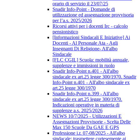
orario di servizio il 23/07/25
Snadir Info-Point - Domande di
utilizzazione ed assegnazione provvisoria
per l’a.s. 2025/2026
Ricorsi attivi per i docenti Irc - calcolo
pensionistico
[Informazioni Sindacali E Iniziative] Ai
Docenti - Al Personale Ata - Agli
Insegnanti Di Religione- All'albo
Sindacale
[FLC CGIL] Scuola: mobilità annuale,
supplenze e immissioni in ruolo
Snadir Info-Point n.401 - All'albo
sindacale ex art.25 legge 300/1970. Snadir
Info-Point n.401 - All'albo sindacale ex
art.25 legge 300/1970
Snadir Info-Point n.399 - All'albo
sindacale ex art.25 legge 300/1970.
Indicazioni operative in materia di
supplenze a.s. 2025/2026
NEWS 10/7/2025 - Utilizzazioni E
Assegnazioni Provvisorie - Scelta Delle
Max 150 Scuole Da GAE E GPS
Professione i.r. 07-08/2025 - All'albo
sindacale; trasmettere cortesemente ai