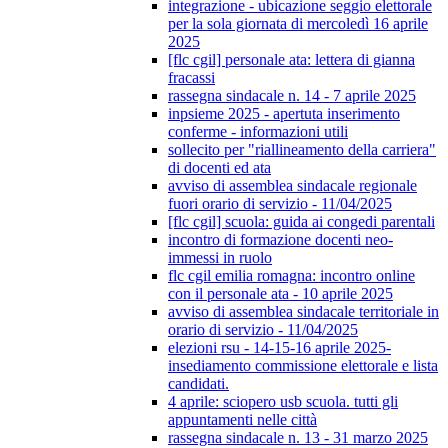
integrazione - ubicazione seggio elettorale
per la sola giornata di mercoledì 16 aprile
2025
[flc cgil] personale ata: lettera di gianna
fracassi
rassegna sindacale n. 14 - 7 aprile 2025
inpsieme 2025 - apertuta inserimento
conferme - informazioni utili
sollecito per "riallineamento della carriera"
di docenti ed ata
avviso di assemblea sindacale regionale
fuori orario di servizio - 11/04/2025
[flc cgil] scuola: guida ai congedi parentali
incontro di formazione docenti neo-
immessi in ruolo
flc cgil emilia romagna: incontro online
con il personale ata - 10 aprile 2025
avviso di assemblea sindacale territoriale in
orario di servizio - 11/04/2025
elezioni rsu - 14-15-16 aprile 2025-
insediamento commissione elettorale e lista
candidati.
4 aprile: sciopero usb scuola. tutti gli
appuntamenti nelle città
rassegna sindacale n. 13 - 31 marzo 2025