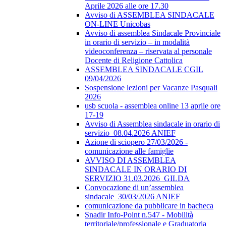
Aprile 2026 alle ore 17.30
Avviso di ASSEMBLEA SINDACALE
ON-LINE Unicobas
Avviso di assemblea Sindacale Provinciale
in orario di servizio – in modalità
videoconferenza – riservata al personale
Docente di Religione Cattolica
ASSEMBLEA SINDACALE CGIL
09/04/2026
Sospensione lezioni per Vacanze Pasquali
2026
usb scuola - assemblea online 13 aprile ore
17-19
Avviso di Assemblea sindacale in orario di
servizio_08.04.2026 ANIEF
Azione di sciopero 27/03/2026 -
comunicazione alle famiglie
AVVISO DI ASSEMBLEA
SINDACALE IN ORARIO DI
SERVIZIO 31.03.2026_GILDA
Convocazione di un’assemblea
sindacale_30/03/2026 ANIEF
comunicazione da pubblicare in bacheca
Snadir Info-Point n.547 - Mobilità
territoriale/professionale e Graduatoria