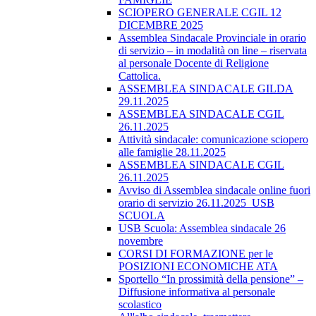
SCIOPERO GENERALE CGIL 12
DICEMBRE 2025
Assemblea Sindacale Provinciale in orario
di servizio – in modalità on line – riservata
al personale Docente di Religione
Cattolica.
ASSEMBLEA SINDACALE GILDA
29.11.2025
ASSEMBLEA SINDACALE CGIL
26.11.2025
Attività sindacale: comunicazione sciopero
alle famiglie 28.11.2025
ASSEMBLEA SINDACALE CGIL
26.11.2025
Avviso di Assemblea sindacale online fuori
orario di servizio 26.11.2025_USB
SCUOLA
USB Scuola: Assemblea sindacale 26
novembre
CORSI DI FORMAZIONE per le
POSIZIONI ECONOMICHE ATA
Sportello “In prossimità della pensione” –
Diffusione informativa al personale
scolastico