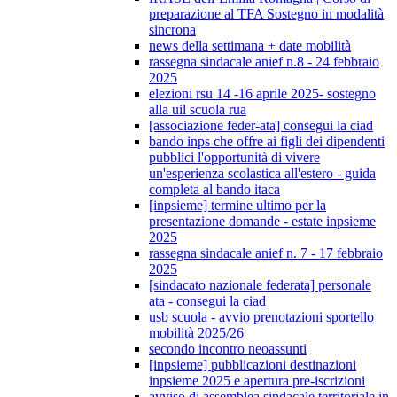
preparazione al TFA Sostegno in modalità
sincrona
news della settimana + date mobilità
rassegna sindacale anief n.8 - 24 febbraio
2025
elezioni rsu 14 -16 aprile 2025- sostegno
alla uil scuola rua
[associazione feder-ata] consegui la ciad
bando inps che offre ai figli dei dipendenti
pubblici l'opportunità di vivere
un'esperienza scolastica all'estero - guida
completa al bando itaca
[inpsieme] termine ultimo per la
presentazione domande - estate inpsieme
2025
rassegna sindacale anief n. 7 - 17 febbraio
2025
[sindacato nazionale federata] personale
ata - consegui la ciad
usb scuola - avvio prenotazioni sportello
mobilità 2025/26
secondo incontro neoassunti
[inpsieme] pubblicazioni destinazioni
inpsieme 2025 e apertura pre-iscrizioni
avviso di assemblea sindacale territoriale in