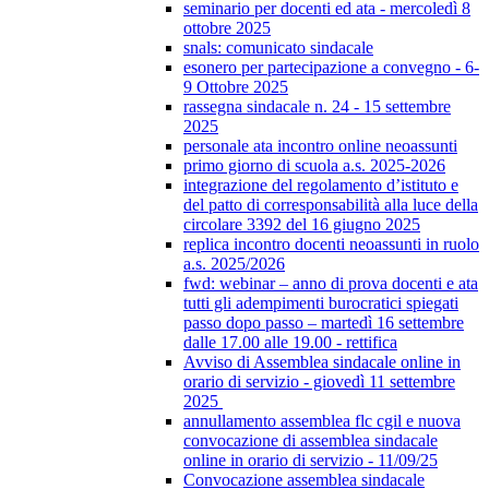
seminario per docenti ed ata - mercoledì 8
ottobre 2025
snals: comunicato sindacale
esonero per partecipazione a convegno - 6-
9 Ottobre 2025
rassegna sindacale n. 24 - 15 settembre
2025
personale ata incontro online neoassunti
primo giorno di scuola a.s. 2025-2026
integrazione del regolamento d’istituto e
del patto di corresponsabilità alla luce della
circolare 3392 del 16 giugno 2025
replica incontro docenti neoassunti in ruolo
a.s. 2025/2026
fwd: webinar – anno di prova docenti e ata
tutti gli adempimenti burocratici spiegati
passo dopo passo – martedì 16 settembre
dalle 17.00 alle 19.00 - rettifica
Avviso di Assemblea sindacale online in
orario di servizio - giovedì 11 settembre
2025
annullamento assemblea flc cgil e nuova
convocazione di assemblea sindacale
online in orario di servizio - 11/09/25
Convocazione assemblea sindacale