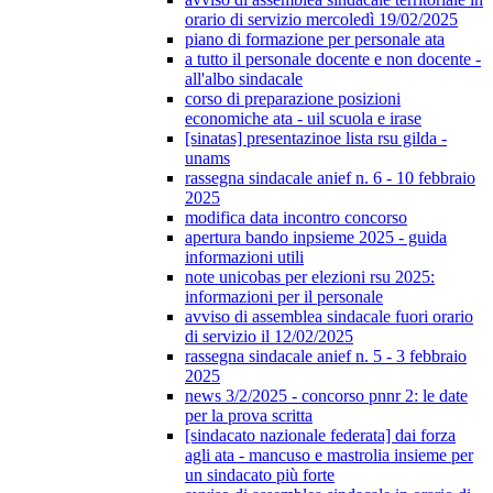
orario di servizio mercoledì 19/02/2025
piano di formazione per personale ata
a tutto il personale docente e non docente -
all'albo sindacale
corso di preparazione posizioni
economiche ata - uil scuola e irase
[sinatas] presentazinoe lista rsu gilda -
unams
rassegna sindacale anief n. 6 - 10 febbraio
2025
modifica data incontro concorso
apertura bando inpsieme 2025 - guida
informazioni utili
note unicobas per elezioni rsu 2025:
informazioni per il personale
avviso di assemblea sindacale fuori orario
di servizio il 12/02/2025
rassegna sindacale anief n. 5 - 3 febbraio
2025
news 3/2/2025 - concorso pnnr 2: le date
per la prova scritta
[sindacato nazionale federata] dai forza
agli ata - mancuso e mastrolia insieme per
un sindacato più forte