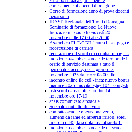
All'albo sindacale, trasmettere
cortesemente ai docenti di religione
Corso di formazione anno di prova docenti
neoassunti
IRASE Regionale dell’Emilia Romagna |
Seminario di formazione: Le Nuove
Indicazioni nazionali Giovedì 20
novembre dalle 17.00 alle 20.00
Assemblea FLC-CGIL lettura busta paga e
ricostruzione di carriera
federazione uil scuola rua emilia romagna -
indizione assemblea sindacale territoriale in
orario di servizio destinata a tutto il
personale docente, per il giorno 13
novembre 2025 dalle ore 08.00 alle
incontro online flc cgil - inca: nuovo bonus
mamme 2025 - novità legge 104 - congedi
usb scuola - assemblea online 14
novembre ore 17-19
snals comunicato sindacale
Speciale contratto di lavoro
contratto scuola: operazione verità,
aumenti da fame ed arretrati irrisori. soldi
in droni e f35, la scuola rasa al suolo!!!
indizione assemblea sindacale uil scuola