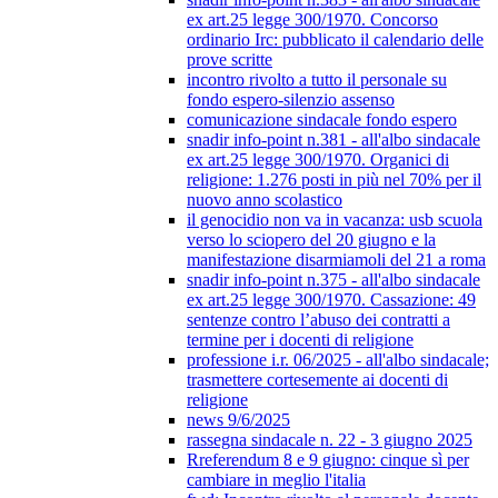
ex art.25 legge 300/1970. Concorso
ordinario Irc: pubblicato il calendario delle
prove scritte
incontro rivolto a tutto il personale su
fondo espero-silenzio assenso
comunicazione sindacale fondo espero
snadir info-point n.381 - all'albo sindacale
ex art.25 legge 300/1970. Organici di
religione: 1.276 posti in più nel 70% per il
nuovo anno scolastico
il genocidio non va in vacanza: usb scuola
verso lo sciopero del 20 giugno e la
manifestazione disarmiamoli del 21 a roma
snadir info-point n.375 - all'albo sindacale
ex art.25 legge 300/1970. Cassazione: 49
sentenze contro l’abuso dei contratti a
termine per i docenti di religione
professione i.r. 06/2025 - all'albo sindacale;
trasmettere cortesemente ai docenti di
religione
news 9/6/2025
rassegna sindacale n. 22 - 3 giugno 2025
Rreferendum 8 e 9 giugno: cinque sì per
cambiare in meglio l'italia