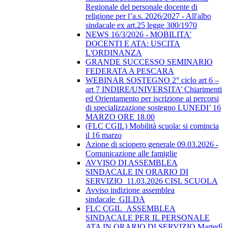
Regionale del personale docente di
religione per l’a.s. 2026/2027 - All'albo
sindacale ex art.25 legge 300/1970
NEWS 16/3/2026 - MOBILITA'
DOCENTI E ATA: USCITA
L'ORDINANZA
GRANDE SUCCESSO SEMINARIO
FEDERATA A PESCARA
WEBINAR SOSTEGNO 2° ciclo art 6 –
art 7 INDIRE/UNIVERSITA’ Chiarimenti
ed Orientamento per iscrizione ai percorsi
di specializzazione sostegno LUNEDI’ 16
MARZO ORE 18.00
(FLC CGIL) Mobilità scuola: si comincia
il 16 marzo
Azione di sciopero generale 09.03.2026 -
Comunicazione alle famiglie
AVVISO DI ASSEMBLEA
SINDACALE IN ORARIO DI
SERVIZIO_11.03.2026 CISL SCUOLA
Avviso indizione assemblea
sindacale_GILDA
FLC CGIL_ASSEMBLEA
SINDACALE PER IL PERSONALE
ATA IN ORARIO DI SERVIZIO Martedì