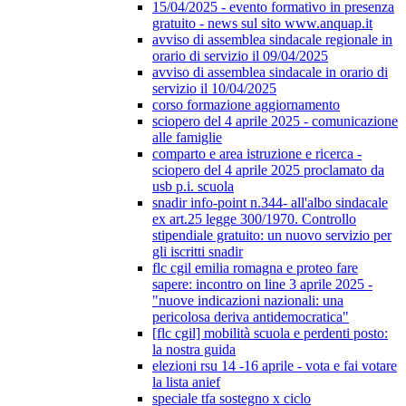
15/04/2025 - evento formativo in presenza
gratuito - news sul sito www.anquap.it
avviso di assemblea sindacale regionale in
orario di servizio il 09/04/2025
avviso di assemblea sindacale in orario di
servizio il 10/04/2025
corso formazione aggiornamento
sciopero del 4 aprile 2025 - comunicazione
alle famiglie
comparto e area istruzione e ricerca -
sciopero del 4 aprile 2025 proclamato da
usb p.i. scuola
snadir info-point n.344- all'albo sindacale
ex art.25 legge 300/1970. Controllo
stipendiale gratuito: un nuovo servizio per
gli iscritti snadir
flc cgil emilia romagna e proteo fare
sapere: incontro on line 3 aprile 2025 -
"nuove indicazioni nazionali: una
pericolosa deriva antidemocratica"
[flc cgil] mobilità scuola e perdenti posto:
la nostra guida
elezioni rsu 14 -16 aprile - vota e fai votare
la lista anief
speciale tfa sostegno x ciclo