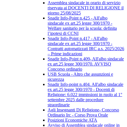
Assemblea sindacale in orario di servizio
riservata ai DOCENTI DI RELIGIONE il
giorno 25/08/2025
Snadir Info-Point n.425 - All'albo
sindacale ex art.25 legge 300/1970 -
Welfare sanitario per la scuola: definita
l’ipotesi di CCNI
Snadir Info-Point n.417 - All'albo
sindacale ex art.25 legge 300/1970 -
Contratti automatizzati IRC a.s. 2025/2026
– Prime indicazioni
Snadir Info-Point n.409- All'albo sindacale
ex art.25 legge 300/1970. AVVISO
Concorso ordinario
USB Scuola - Altro che assunzioni e
sicurezza
Snadir Info-point n.404. All'albo sindacale
ex art.25 legge 300/1970 - Docenti di
Religione: 6.022 immissioni in ruolo al 1°
settembre 2025 dalle procedure
straordinarie
Agli Insegnanti Di Religione- Concorso
Ordinario Irc - Corso Prova Orale
Posizioni Economiche ATA
Avviso di Assemblea sindacale online in