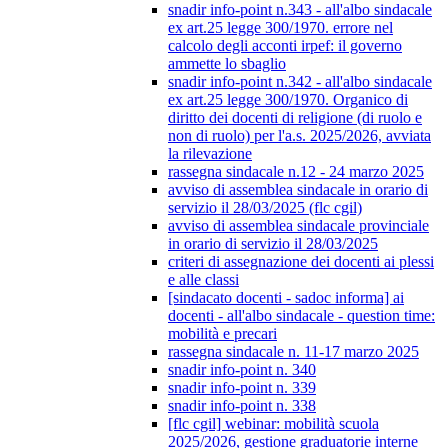
snadir info-point n.343 - all'albo sindacale
ex art.25 legge 300/1970. errore nel
calcolo degli acconti irpef: il governo
ammette lo sbaglio
snadir info-point n.342 - all'albo sindacale
ex art.25 legge 300/1970. Organico di
diritto dei docenti di religione (di ruolo e
non di ruolo) per l'a.s. 2025/2026, avviata
la rilevazione
rassegna sindacale n.12 - 24 marzo 2025
avviso di assemblea sindacale in orario di
servizio il 28/03/2025 (flc cgil)
avviso di assemblea sindacale provinciale
in orario di servizio il 28/03/2025
criteri di assegnazione dei docenti ai plessi
e alle classi
[sindacato docenti - sadoc informa] ai
docenti - all'albo sindacale - question time:
mobilità e precari
rassegna sindacale n. 11-17 marzo 2025
snadir info-point n. 340
snadir info-point n. 339
snadir info-point n. 338
[flc cgil] webinar: mobilità scuola
2025/2026, gestione graduatorie interne