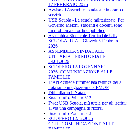
17 FEBBRAIO 2026
Avviso di Assemblea sindacale in orario di
servizio
USB Scuola - La scuola militarizzata. Per
Governo Meloni, studenti e docenti sono
un problema di ordine pubblico
Assemblea Sindacale Territoriale UIL
SCUOLA RUA – Giovedì 5 Febbraio
2026
ASSEMBLEA SINDACALE
UNITARIA TERRITORIALE
24.01.2026
SCIOPERO 12-13 GENNAIO
2026_COMUNICAZIONE ALLE
FAMIGLIE
L’ANP chiede l’immediata rettifica della
nota sulle integrazioni del FMOF
Difendiamo il Natale
Snadir Info-Point n.512
Fwd: USB Scuola, più tutele per gli iscritti:
al via una campagna di ricorsi
Snadir Info-Point n.513
SCIOPERO 12.12.2025
CGIL_COMUNICAZIONE ALLE
FAMIGLIE