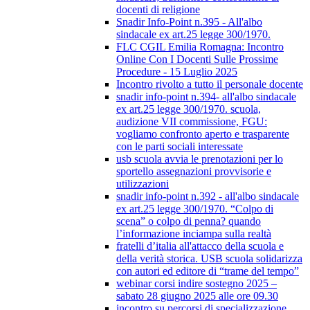
docenti di religione
Snadir Info-Point n.395 - All'albo
sindacale ex art.25 legge 300/1970.
FLC CGIL Emilia Romagna: Incontro
Online Con I Docenti Sulle Prossime
Procedure - 15 Luglio 2025
Incontro rivolto a tutto il personale docente
snadir info-point n.394- all'albo sindacale
ex art.25 legge 300/1970. scuola,
audizione VII commissione, FGU:
vogliamo confronto aperto e trasparente
con le parti sociali interessate
usb scuola avvia le prenotazioni per lo
sportello assegnazioni provvisorie e
utilizzazioni
snadir info-point n.392 - all'albo sindacale
ex art.25 legge 300/1970. “Colpo di
scena” o colpo di penna? quando
l’informazione inciampa sulla realtà
fratelli d’italia all'attacco della scuola e
della verità storica. USB scuola solidarizza
con autori ed editore di “trame del tempo”
webinar corsi indire sostegno 2025 –
sabato 28 giugno 2025 alle ore 09.30
incontro su percorsi di specializzazione