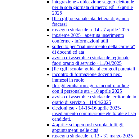
integrazione - ubicazione seggio elettorale
per la sola giornata di mercoledì 16 aprile
2025
[flc cgil] personale ata: lettera di gianna
fracassi
rassegna sindacale n. 14 - 7 aprile 2025
inpsieme 2025 - apertuta inserimento
conferme - informazioni utili
sollecito per "riallineamento della carriera"
di docenti ed ata
avviso di assemblea sindacale regionale
fuori orario di servizio - 11/04/2025
[flc cgil] scuola: guida ai congedi parentali
incontro di formazione docenti neo-
immessi in ruolo
flc cgil emilia romagna: incontro online
con il personale ata - 10 aprile 2025
avviso di assemblea sindacale territoriale in
orario di servizio - 11/04/2025
elezioni rsu - 14-15-16 aprile 2025-
insediamento commissione elettorale e lista
candidati.
4 aprile: sciopero usb scuola. tutti gli
appuntamenti nelle città
rassegna sindacale n. 13 - 31 marzo 2025