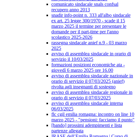
comunicato sindacale snals confsal
recupero anno 2013
snadir info-point n. 333 all'albo sindacale
ex art. 25 legge 300/1970 - scade il 15
marzo 2025 il termine per presentare le
domande per il part-time per l'anno
scolastico 2025-2026
rassegna sindacale anief n.9 - 03 marzo
2025
avviso di assemblea sindacale in orario di
servizio il 10/03/2025
formazioni posizioni economiche ata -
giovedì 6 marzo 2025 ore 16.00
avviso di assemblea sindacale nazionale in
orario di servizio il 07/03/2025 (anief)
rivolta agli insegnanti di sostegno
avviso di assemblea sindacale regionale in
orario di servizio il 07/03/2025
avviso di assemblea sindacale interna
06/03/2025
flc cgil emilia romagna: incontro on line 10
marzo 2025 - "pensioni: facciamo il punto"
[bando] prossimi adempimenti e lista
partenze allegata
IRASE dell’Emilia Romagna | Corso di