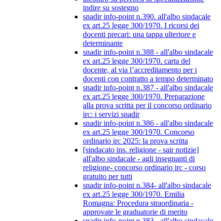
indire su sostegno
snadir info-point n.390. all'albo sindacale
ex art.25 legge 300/1970. I ricorsi dei
docenti precari: una tappa ulteriore e
determinante
snadir info-point n.388 - all'albo sindacale
ex art.25 legge 300/1970. carta del
docente, al via l’accreditamento per i
docenti con contratto a tempo determinato
snadir info-point n.387 - all'albo sindacale
ex art.25 legge 300/1970. Preparazione
alla prova scritta per il concorso ordinario
irc: i servizi snadir
snadir info-point n.386 - all'albo sindacale
ex art.25 legge 300/1970. Concorso
ordinario irc 2025: la prova scritta
[sindacato ins. religione - sair notizie]
all'albo sindacale - agli insegnanti di
religione- concorso ordinario irc - corso
gratuito per tutti
snadir info-point n.384- all'albo sindacale
ex art.25 legge 300/1970. Emilia
Romagna: Procedura straordinaria -
approvate le graduatorie di merito
snadir info-point n.383 - all'albo sindacale