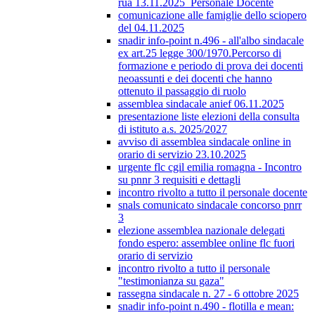
rua 13.11.2025_Personale Docente
comunicazione alle famiglie dello sciopero
del 04.11.2025
snadir info-point n.496 - all'albo sindacale
ex art.25 legge 300/1970.Percorso di
formazione e periodo di prova dei docenti
neoassunti e dei docenti che hanno
ottenuto il passaggio di ruolo
assemblea sindacale anief 06.11.2025
presentazione liste elezioni della consulta
di istituto a.s. 2025/2027
avviso di assemblea sindacale online in
orario di servizio 23.10.2025
urgente flc cgil emilia romagna - Incontro
su pnnr 3 requisiti e dettagli
incontro rivolto a tutto il personale docente
snals comunicato sindacale concorso pnrr
3
elezione assemblea nazionale delegati
fondo espero: assemblee online flc fuori
orario di servizio
incontro rivolto a tutto il personale
"testimonianza su gaza"
rassegna sindacale n. 27 - 6 ottobre 2025
snadir info-point n.490 - flotilla e mean: