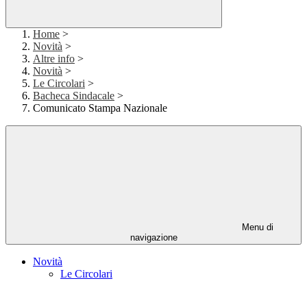
Home
>
Novità
>
Altre info
>
Novità
>
Le Circolari
>
Bacheca Sindacale
>
Comunicato Stampa Nazionale
Menu di
navigazione
Novità
Le Circolari