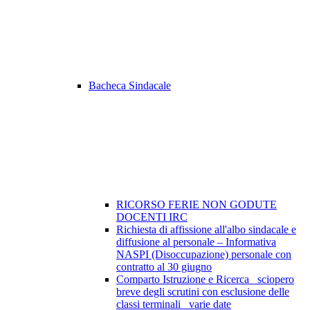
Bacheca Sindacale
RICORSO FERIE NON GODUTE
DOCENTI IRC
Richiesta di affissione all'albo sindacale e
diffusione al personale – Informativa
NASPI (Disoccupazione) personale con
contratto al 30 giugno
Comparto Istruzione e Ricerca_ sciopero
breve degli scrutini con esclusione delle
classi terminali_ varie date