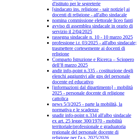
d'istituto per le segreterie
[sindacato ins. religione - sair notizie] ai
docenti di religione - all'albo sindacale
nomina commissione elettorale liceo fanti
avviso di assemblea sindacale in orario di
servizio il 2/04/2025
rassegna sindacale n. 10 - 10 marzo 2025
professione i.r. 03/2025 - all'albo sindacale;
trasmettere cortesemente ai docenti di
religione
Comparto Istruzione e Ricerca – Sciopero
dell’8 marzo 2025
andir info-point n.335 - costituzione degli
elenchi aggiuntivi alle gps del personale
docente ed educativo
[informazioni dal dipartimento] - mobilità
2025 - personale docente di religione
cattolica
news 5/3/2025 - parte la mobilità, la
normativa e le scadenze
snadir info-point n.334 all'albo sindacale
ex art. 25 legge 300/1970 - mobilità
territoriale/professionale e graduatoria
regionale del personale docente di
religione per l'a.s. 2025/2026