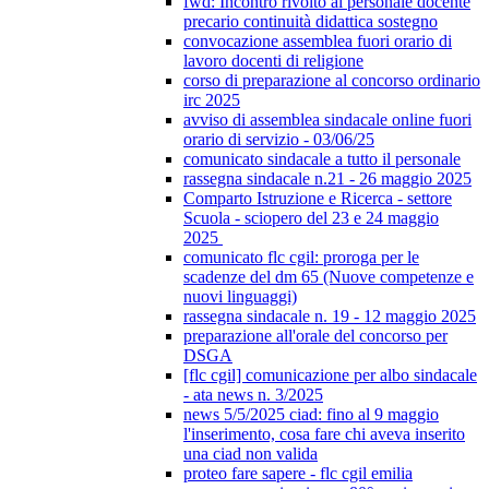
fwd: Incontro rivolto al personale docente
precario continuità didattica sostegno
convocazione assemblea fuori orario di
lavoro docenti di religione
corso di preparazione al concorso ordinario
irc 2025
avviso di assemblea sindacale online fuori
orario di servizio - 03/06/25
comunicato sindacale a tutto il personale
rassegna sindacale n.21 - 26 maggio 2025
Comparto Istruzione e Ricerca - settore
Scuola - sciopero del 23 e 24 maggio
2025
comunicato flc cgil: proroga per le
scadenze del dm 65 (Nuove competenze e
nuovi linguaggi)
rassegna sindacale n. 19 - 12 maggio 2025
preparazione all'orale del concorso per
DSGA
[flc cgil] comunicazione per albo sindacale
- ata news n. 3/2025
news 5/5/2025 ciad: fino al 9 maggio
l'inserimento, cosa fare chi aveva inserito
una ciad non valida
proteo fare sapere - flc cgil emilia