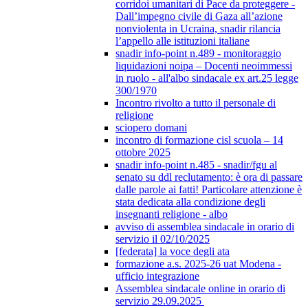
corridoi umanitari di Pace da proteggere -
Dall’impegno civile di Gaza all’azione
nonviolenta in Ucraina, snadir rilancia
l’appello alle istituzioni italiane
snadir info-point n.489 - monitoraggio
liquidazioni noipa – Docenti neoimmessi
in ruolo - all'albo sindacale ex art.25 legge
300/1970
Incontro rivolto a tutto il personale di
religione
sciopero domani
incontro di formazione cisl scuola – 14
ottobre 2025
snadir info-point n.485 - snadir/fgu al
senato su ddl reclutamento: è ora di passare
dalle parole ai fatti! Particolare attenzione è
stata dedicata alla condizione degli
insegnanti religione - albo
avviso di assemblea sindacale in orario di
servizio il 02/10/2025
[federata] la voce degli ata
formazione a.s. 2025-26 uat Modena -
ufficio integrazione
Assemblea sindacale online in orario di
servizio 29.09.2025