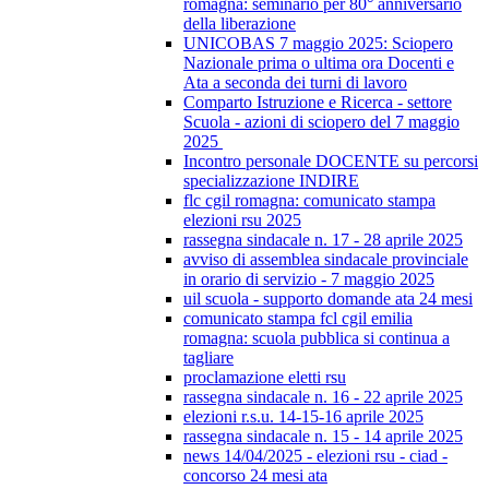
romagna: seminario per 80° anniversario
della liberazione
UNICOBAS 7 maggio 2025: Sciopero
Nazionale prima o ultima ora Docenti e
Ata a seconda dei turni di lavoro
Comparto Istruzione e Ricerca - settore
Scuola - azioni di sciopero del 7 maggio
2025
Incontro personale DOCENTE su percorsi
specializzazione INDIRE
flc cgil romagna: comunicato stampa
elezioni rsu 2025
rassegna sindacale n. 17 - 28 aprile 2025
avviso di assemblea sindacale provinciale
in orario di servizio - 7 maggio 2025
uil scuola - supporto domande ata 24 mesi
comunicato stampa fcl cgil emilia
romagna: scuola pubblica si continua a
tagliare
proclamazione eletti rsu
rassegna sindacale n. 16 - 22 aprile 2025
elezioni r.s.u. 14-15-16 aprile 2025
rassegna sindacale n. 15 - 14 aprile 2025
news 14/04/2025 - elezioni rsu - ciad -
concorso 24 mesi ata