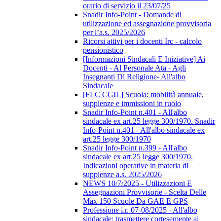
orario di servizio il 23/07/25
Snadir Info-Point - Domande di
utilizzazione ed assegnazione provvisoria
per l’a.s. 2025/2026
Ricorsi attivi per i docenti Irc - calcolo
pensionistico
[Informazioni Sindacali E Iniziative] Ai
Docenti - Al Personale Ata - Agli
Insegnanti Di Religione- All'albo
Sindacale
[FLC CGIL] Scuola: mobilità annuale,
supplenze e immissioni in ruolo
Snadir Info-Point n.401 - All'albo
sindacale ex art.25 legge 300/1970. Snadir
Info-Point n.401 - All'albo sindacale ex
art.25 legge 300/1970
Snadir Info-Point n.399 - All'albo
sindacale ex art.25 legge 300/1970.
Indicazioni operative in materia di
supplenze a.s. 2025/2026
NEWS 10/7/2025 - Utilizzazioni E
Assegnazioni Provvisorie - Scelta Delle
Max 150 Scuole Da GAE E GPS
Professione i.r. 07-08/2025 - All'albo
sindacale; trasmettere cortesemente ai