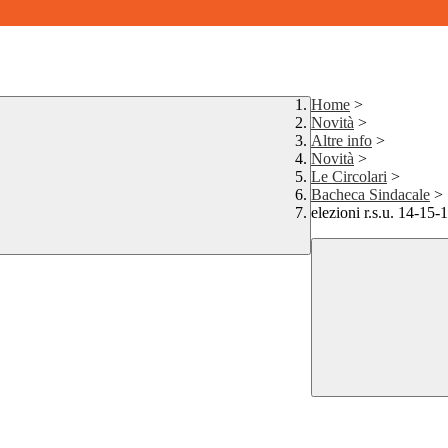
Home
>
Novità
>
Altre info
>
Novità
>
Le Circolari
>
Bacheca Sindacale
>
elezioni r.s.u. 14-15-