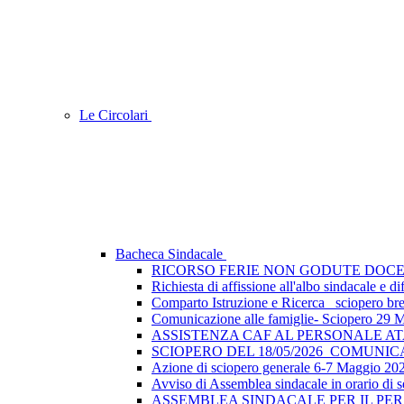
Le Circolari
Bacheca Sindacale
RICORSO FERIE NON GODUTE DOCE
Richiesta di affissione all'albo sindacale e
Comparto Istruzione e Ricerca_ sciopero breve
Comunicazione alle famiglie- Sciopero 29 
ASSISTENZA CAF AL PERSONALE A
SCIOPERO DEL 18/05/2026_COMUNI
Azione di sciopero generale 6-7 Maggio 202
Avviso di Assemblea sindacale in orario di s
ASSEMBLEA SINDACALE PER IL PER