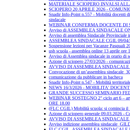
MATERIALE SCIOPERO INVALSI AL
SCIOPERO 20 APRILE 2026 - COMUN
Snadir Info-Point n.557 - Mobilità docenti di 
sindacale
WEBINAR CONFERMA DOCENTE DI SOSTEGN
Avviso di ASSEMBLEA SINDACALE ON
Avviso di assemblea Sindacale Provinciale in
ASSEMBLEA SINDACALE CGIL 09/04/
Sospensione lezioni per Vacanze Pasquali 2
usb scuola - assemblea online 13 aprile ore 
Avviso di Assemblea sindacale in orario di
Azione di sciopero 27/03/2026 - comunicazio
AVVISO DI ASSEMBLEA SINDACALE I
Convocazione di un’assemblea sindacale_
comunicazione da pubblicare in bacheca
Snadir Info-Point n.547 - Mobilità territoria
NEWS 16/3/2026 - MOBILITA' DOCEN
GRANDE SUCCESSO SEMINARIO FE
WEBINAR SOSTEGNO 2° ciclo art 6 – art 7
ORE 18.00
(FLC CGIL) Mobilità scuola: si comincia il
Azione di sciopero generale 09.03.2026 - C
AVVISO DI ASSEMBLEA SINDACALE I
Avviso indizione assemblea sindacale_GI
FLC CGIL_ASSEMBLEA SINDACALE PER