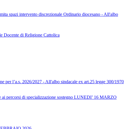
limita spazi intervento discrezionale Ordinario diocesano - All'albo
le Docente di Religione Cattolica
one per l’a.s. 2026/2027 - All'albo sindacale ex art.25 legge 300/1970
ai percorsi di specializzazione sostegno LUNEDI’ 16 MARZO
FEBBRAIO 2026