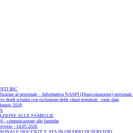
NTI IRC
 diffusione al personale – Informativa NASPI (Disoccupazione) personale
 degli scrutini con esclusione delle classi terminali_ varie date
Maggio 2026
TA
CAZIONE ALLE FAMIGLIE
6 - comunicazione alle famiglie
ervizio - 14.05.2026
SONALE DOCENTE E ATA IN ORARIO DI SERVIZIO