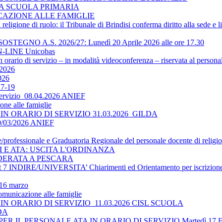
LA SCUOLA PRIMARIA
ICAZIONE ALLE FAMIGLIE
religione di ruolo: il Tribunale di Brindisi conferma diritto alla sede e 
O A.S. 2026/27: Lunedì 20 Aprile 2026 alle ore 17.30
-LINE Unicobas
 orario di servizio – in modalità videoconferenza – riservata al persona
2026
026
17-19
 servizio_08.04.2026 ANIEF
ne alle famiglie
N ORARIO DI SERVIZIO 31.03.2026_GILDA
30/03/2026 ANIEF
le/professionale e Graduatoria Regionale del personale docente di religi
TI E ATA: USCITA L'ORDINANZA
DERATA A PESCARA
 INDIRE/UNIVERSITA’ Chiarimenti ed Orientamento per iscrizione 
 16 marzo
omunicazione alle famiglie
N ORARIO DI SERVIZIO_11.03.2026 CISL SCUOLA
LDA
 IL PERSONALE ATA IN ORARIO DI SERVIZIO Martedì 17 