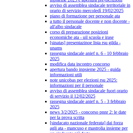
avviso di assemblea sindacale territoriale in
orario di servizio mercoledì 19/02/2025
piano di formazione per personale ata
a tutto il personale docente e non docente -
all'albo sindacale
corso di preparazione posizioni
economiche ata - uil scuola e irase
[sinatas] presentazinoe lista rsu gilda -
unams
rassegna sindacale anief n. 6 - 10 febbraio
2025
modifica data incontro concorso
apertura bando inpsieme 2025 - guida
informazioni utili
note unicobas per elezioni rsu 2025:
informazioni per il personale
avviso di assemblea sindacale fuori orario
di servizio il 12/02/2025
rassegna sindacale anief n. 5 - 3 febbraio
2025
news 3/2/2025 - concorso pnnr 2: le date
per la prova scritta
[sindacato nazionale federata] dai forza
agli ata - mancuso e mastrolia insieme per