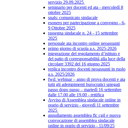
servizio 29.09.2025
seminario per docenti ed ata - mercoledì 8
ottobre 2025
snals: comunicato sindacale
esonero per partecipazione a convegno - 6-
9 Ottobre 2025
rassegna sindacale n. 24 - 15 settembre
2025
personale ata incontro online neoassunti
primo giorno di scuola a.s. 2025-2026
integrazione del regolamento d’istituto e
del patto di corresponsabilità alla luce della
circolare 3392 del 16 giugno 2025
replica incontro docenti neoassunti in ruolo
a.s. 2025/2026
fwd: webinar – anno di prova docenti e ata
tutti gli adempimenti burocratici spiegati
passo dopo passo – martedì 16 settembre
dalle 17.00 alle 19.00 - rettifica
Avviso di Assemblea sindacale online in
orario di servizio - giovedì 11 settembre
2025
annullamento assemblea flc cgil e nuova
convocazione di assemblea sindacale
online in orario di servizio - 11/09/25