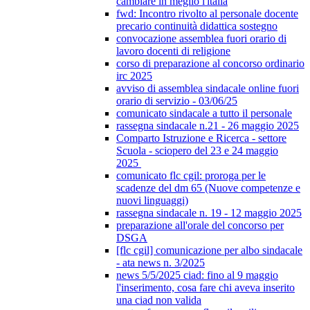
cambiare in meglio l'italia
fwd: Incontro rivolto al personale docente
precario continuità didattica sostegno
convocazione assemblea fuori orario di
lavoro docenti di religione
corso di preparazione al concorso ordinario
irc 2025
avviso di assemblea sindacale online fuori
orario di servizio - 03/06/25
comunicato sindacale a tutto il personale
rassegna sindacale n.21 - 26 maggio 2025
Comparto Istruzione e Ricerca - settore
Scuola - sciopero del 23 e 24 maggio
2025
comunicato flc cgil: proroga per le
scadenze del dm 65 (Nuove competenze e
nuovi linguaggi)
rassegna sindacale n. 19 - 12 maggio 2025
preparazione all'orale del concorso per
DSGA
[flc cgil] comunicazione per albo sindacale
- ata news n. 3/2025
news 5/5/2025 ciad: fino al 9 maggio
l'inserimento, cosa fare chi aveva inserito
una ciad non valida