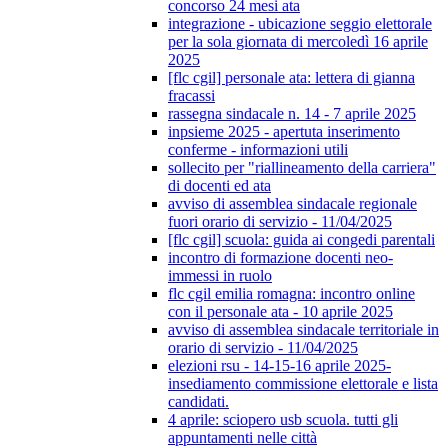
concorso 24 mesi ata
integrazione - ubicazione seggio elettorale
per la sola giornata di mercoledì 16 aprile
2025
[flc cgil] personale ata: lettera di gianna
fracassi
rassegna sindacale n. 14 - 7 aprile 2025
inpsieme 2025 - apertuta inserimento
conferme - informazioni utili
sollecito per "riallineamento della carriera"
di docenti ed ata
avviso di assemblea sindacale regionale
fuori orario di servizio - 11/04/2025
[flc cgil] scuola: guida ai congedi parentali
incontro di formazione docenti neo-
immessi in ruolo
flc cgil emilia romagna: incontro online
con il personale ata - 10 aprile 2025
avviso di assemblea sindacale territoriale in
orario di servizio - 11/04/2025
elezioni rsu - 14-15-16 aprile 2025-
insediamento commissione elettorale e lista
candidati.
4 aprile: sciopero usb scuola. tutti gli
appuntamenti nelle città