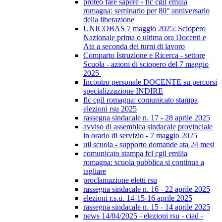
proteo fare sapere - flc cgil emilia
romagna: seminario per 80° anniversario
della liberazione
UNICOBAS 7 maggio 2025: Sciopero
Nazionale prima o ultima ora Docenti e
Ata a seconda dei turni di lavoro
Comparto Istruzione e Ricerca - settore
Scuola - azioni di sciopero del 7 maggio
2025
Incontro personale DOCENTE su percorsi
specializzazione INDIRE
flc cgil romagna: comunicato stampa
elezioni rsu 2025
rassegna sindacale n. 17 - 28 aprile 2025
avviso di assemblea sindacale provinciale
in orario di servizio - 7 maggio 2025
uil scuola - supporto domande ata 24 mesi
comunicato stampa fcl cgil emilia
romagna: scuola pubblica si continua a
tagliare
proclamazione eletti rsu
rassegna sindacale n. 16 - 22 aprile 2025
elezioni r.s.u. 14-15-16 aprile 2025
rassegna sindacale n. 15 - 14 aprile 2025
news 14/04/2025 - elezioni rsu - ciad -