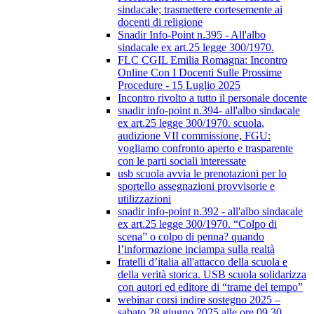
sindacale; trasmettere cortesemente ai
docenti di religione
Snadir Info-Point n.395 - All'albo
sindacale ex art.25 legge 300/1970.
FLC CGIL Emilia Romagna: Incontro
Online Con I Docenti Sulle Prossime
Procedure - 15 Luglio 2025
Incontro rivolto a tutto il personale docente
snadir info-point n.394- all'albo sindacale
ex art.25 legge 300/1970. scuola,
audizione VII commissione, FGU:
vogliamo confronto aperto e trasparente
con le parti sociali interessate
usb scuola avvia le prenotazioni per lo
sportello assegnazioni provvisorie e
utilizzazioni
snadir info-point n.392 - all'albo sindacale
ex art.25 legge 300/1970. “Colpo di
scena” o colpo di penna? quando
l’informazione inciampa sulla realtà
fratelli d’italia all'attacco della scuola e
della verità storica. USB scuola solidarizza
con autori ed editore di “trame del tempo”
webinar corsi indire sostegno 2025 –
sabato 28 giugno 2025 alle ore 09.30