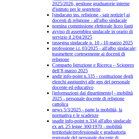
2025/2026, gestione graduatorie interne
d'istituto per le segreterie
[sindacato ins. religione - sair notizie] ai
docenti di religione - all'albo sindacale
nomina commissione elettorale liceo fanti
avviso di assemblea sindacale in orario di
servizio il 2/04/2025
rassegna sindacale n. 10 - 10 marzo 2025
professione i.r. 03/2025 - all'albo sindacale;
trasmettere cortesemente ai docenti di
religione
Comparto Istruzione e Ricerca – Sciopero
dell’8 marzo 2025
andir info-point n.335 - costituzione degli
elenchi aggiuntivi alle gps del personale
docente ed educativo
[informazioni dal dipartimento] - mobilità
2025 - personale docente di religione
cattolica
news 5/3/2025 - parte la mobilità, la
normativa e le scadenze
snadir info-point n.334 all'albo sindacale
ex art. 25 legge 300/1970 - mobilità
territoriale/professionale e graduatoria
regionale del personale docente di