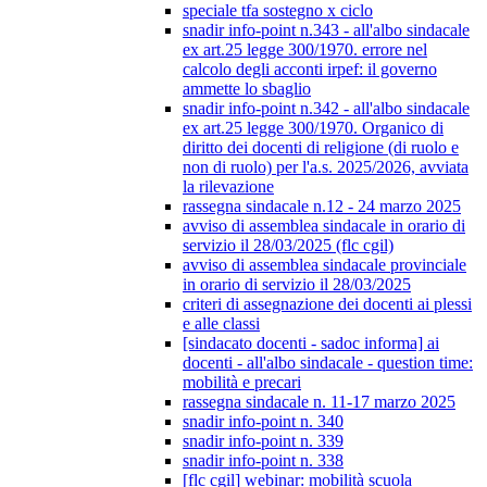
speciale tfa sostegno x ciclo
snadir info-point n.343 - all'albo sindacale
ex art.25 legge 300/1970. errore nel
calcolo degli acconti irpef: il governo
ammette lo sbaglio
snadir info-point n.342 - all'albo sindacale
ex art.25 legge 300/1970. Organico di
diritto dei docenti di religione (di ruolo e
non di ruolo) per l'a.s. 2025/2026, avviata
la rilevazione
rassegna sindacale n.12 - 24 marzo 2025
avviso di assemblea sindacale in orario di
servizio il 28/03/2025 (flc cgil)
avviso di assemblea sindacale provinciale
in orario di servizio il 28/03/2025
criteri di assegnazione dei docenti ai plessi
e alle classi
[sindacato docenti - sadoc informa] ai
docenti - all'albo sindacale - question time:
mobilità e precari
rassegna sindacale n. 11-17 marzo 2025
snadir info-point n. 340
snadir info-point n. 339
snadir info-point n. 338
[flc cgil] webinar: mobilità scuola