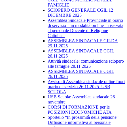
FAMIGLIE
SCIOPERO GENERALE CGIL 12
DICEMBRE 2025
Assemblea Sindacale Provinciale in orario
di servizio – in modalità on line – riservata
al personale Docente di Religione
Cattolica.
ASSEMBLEA SINDACALE GILDA
29.11.2025
ASSEMBLEA SINDACALE CGIL
26.11.2025
Attività sindacale: comunicazione sciopero
alle famiglie 28.11.2025
ASSEMBLEA SINDACALE CGIL
26.11.2025
Avviso di Assemblea sindacale online fuori
orario di servizio 26.11.2025_USB
SCUOLA
USB Scuola: Assemblea sindacale 26
novembre
CORSI DI FORMAZIONE per le
POSIZIONI ECONOMICHE ATA
Sportello “In prossimità della pensione” –
Diffusione informativa al personale