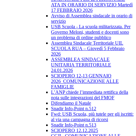
ATA IN ORARIO DI SERVIZIO Martedì
17 FEBBRAIO 2026
Avviso di Assemblea sindacale in orario di
servizio
USB Scuola - La scuola militarizzata. Per
Governo Meloni, studenti e docenti sono
un problema di ordine pubblico
Assemblea Sindacale Territoriale UIL
SCUOLA RUA – Giovedì 5 Febbraio
2026
ASSEMBLEA SINDACALE
UNITARIA TERRITORIALE
24.01.2026
SCIOPERO 12-13 GENNAIO
2026_COMUNICAZIONE ALLE
FAMIGLIE
L’ANP chiede l’immediata rettifica della
nota sulle integrazioni del FMOF
Difendiamo il Natale
Snadir Info-Point n.512
Fwd: USB Scuola, più tutele per gli iscritti:
al via una campagna di ricorsi
Snadir Info-Point n.513
SCIOPERO 12.12.2025
CGIL_COMUNICAZIONE ALLE