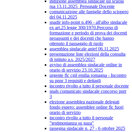
indizione assemblea sindacale uil scuola
rua 13.11.2025_Personale Docente
comunicazione alle famiglie dello sciopero
del 04.11.2025
snadir info-point n.496 - all'albo sindacale
ex art.25 legge 300/1970.Percorso di
formazione e periodo di prova dei docenti
neoassunti e dei docenti che hanno
ottenuto il passaggio di ruolo
assemblea sindacale anief 06.11.2025
presentazione liste elezioni della consulta
di istituto a.s. 2025/2027
avviso di assemblea sindacale online in
orario di servizio 23.10.2025
urgente flc cgil emilia romagna - Incontro
su pnnr 3 requisiti e dettagli
incontro rivolto a tutto il personale docente
snals comunicato sindacale concorso pnrr
3
elezione assemblea nazionale delegati
fondo espero: assemblee online flc fuori
orario di servizio
incontro rivolto a tutto il personale
"testimonianza su gaza"
rassegna sindacale n. 27 - 6 ottobre 2025