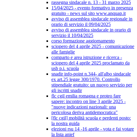
rassegna sindacale n. 13 - 31 marzo 2025
15/04/2025 - evento formativo in presenza
gratuito - news sul sito www.anquap.it
avviso di assemblea sindacale regionale in
orario di servizio il 09/04/2025
avviso di assemblea sindacale in orario di
servizio il 10/04/2025
corso formazione aggiornamento
sciopero del 4 aprile 2025 - comunicazione
alle famiglie
comparto e area istruzione e ricerca -
sciopero del 4 aprile 2025 proclamato da
usb p.i. scuola
snadir info-point n.344- all'albo sindacale
ex art.25 legge 300/1970. Controllo
stipendiale gratuito: un nuovo servizio per
gli iscritti snadir
flc cgil emilia romagna e proteo fare
sapere: incontro on line 3 aprile 2025 -
"nuove indicazioni nazionali: una
pericolosa deriva antidemocratica"
[flc cgil] mobilità scuola e perdenti posto:
la nostra guida
elezioni rsu 14 -16 aprile - vota e fai votare
la lista anief