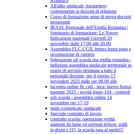
scolastico
All'albo sindacale, trasmettere
cortesemente ai docenti di religione
Corso di formazione anno di prova docenti
neoassunti
IRASE Regionale dell’Emilia Romagna |
Seminario di formazione: Le Nuove
Indicazioni nazionali Giovedì 20
novembre dalle 17.00 alle 20.00
Assemblea FLC-CGIL lettura busta paga e
ricostruzione di carriera
federazione uil scuola rua emilia romagna -
indizione assemblea sindacale territoriale in
orario di servizio destinata a tutto il
personale docente, per il giorno 13
novembre 2025 dalle ore 08.00 alle
incontro online flc cgil - inca: nuovo bonus
mamme 2025 - novità legge 104 - congedi
usb scuola - assemblea online 14
novembre ore 17-19
snals comunicato sindacale
Speciale contratto di lavoro
contratto scuola: operazione verità,
aumenti da fame ed arretrati irrisori. soldi
in droni e f35, la scuola rasa al suolo!!!