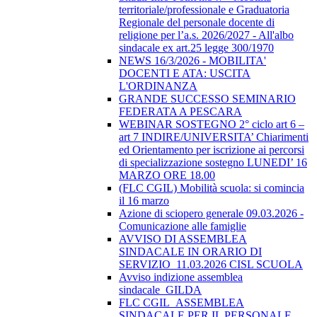
territoriale/professionale e Graduatoria
Regionale del personale docente di
religione per l’a.s. 2026/2027 - All'albo
sindacale ex art.25 legge 300/1970
NEWS 16/3/2026 - MOBILITA'
DOCENTI E ATA: USCITA
L'ORDINANZA
GRANDE SUCCESSO SEMINARIO
FEDERATA A PESCARA
WEBINAR SOSTEGNO 2° ciclo art 6 –
art 7 INDIRE/UNIVERSITA’ Chiarimenti
ed Orientamento per iscrizione ai percorsi
di specializzazione sostegno LUNEDI’ 16
MARZO ORE 18.00
(FLC CGIL) Mobilità scuola: si comincia
il 16 marzo
Azione di sciopero generale 09.03.2026 -
Comunicazione alle famiglie
AVVISO DI ASSEMBLEA
SINDACALE IN ORARIO DI
SERVIZIO_11.03.2026 CISL SCUOLA
Avviso indizione assemblea
sindacale_GILDA
FLC CGIL_ASSEMBLEA
SINDACALE PER IL PERSONALE