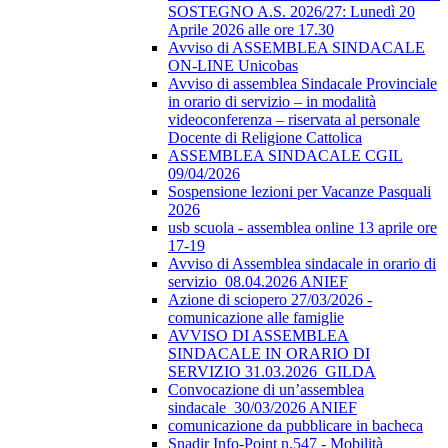
SOSTEGNO A.S. 2026/27: Lunedì 20
Aprile 2026 alle ore 17.30
Avviso di ASSEMBLEA SINDACALE
ON-LINE Unicobas
Avviso di assemblea Sindacale Provinciale
in orario di servizio – in modalità
videoconferenza – riservata al personale
Docente di Religione Cattolica
ASSEMBLEA SINDACALE CGIL
09/04/2026
Sospensione lezioni per Vacanze Pasquali
2026
usb scuola - assemblea online 13 aprile ore
17-19
Avviso di Assemblea sindacale in orario di
servizio_08.04.2026 ANIEF
Azione di sciopero 27/03/2026 -
comunicazione alle famiglie
AVVISO DI ASSEMBLEA
SINDACALE IN ORARIO DI
SERVIZIO 31.03.2026_GILDA
Convocazione di un’assemblea
sindacale_30/03/2026 ANIEF
comunicazione da pubblicare in bacheca
Snadir Info-Point n.547 - Mobilità