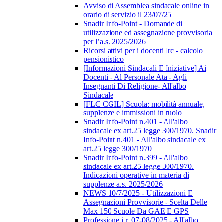
Avviso di Assemblea sindacale online in
orario di servizio il 23/07/25
Snadir Info-Point - Domande di
utilizzazione ed assegnazione provvisoria
per l’a.s. 2025/2026
Ricorsi attivi per i docenti Irc - calcolo
pensionistico
[Informazioni Sindacali E Iniziative] Ai
Docenti - Al Personale Ata - Agli
Insegnanti Di Religione- All'albo
Sindacale
[FLC CGIL] Scuola: mobilità annuale,
supplenze e immissioni in ruolo
Snadir Info-Point n.401 - All'albo
sindacale ex art.25 legge 300/1970. Snadir
Info-Point n.401 - All'albo sindacale ex
art.25 legge 300/1970
Snadir Info-Point n.399 - All'albo
sindacale ex art.25 legge 300/1970.
Indicazioni operative in materia di
supplenze a.s. 2025/2026
NEWS 10/7/2025 - Utilizzazioni E
Assegnazioni Provvisorie - Scelta Delle
Max 150 Scuole Da GAE E GPS
Professione i.r. 07-08/2025 - All'albo