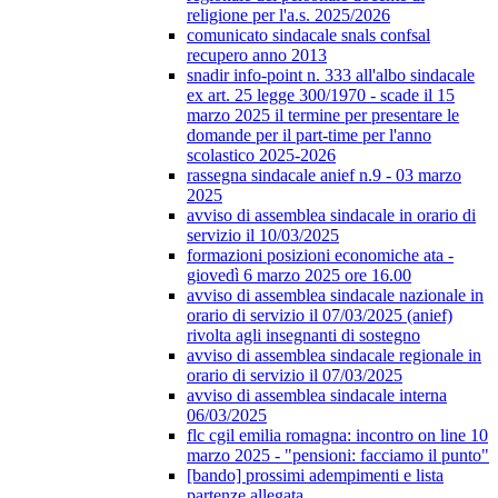
religione per l'a.s. 2025/2026
comunicato sindacale snals confsal
recupero anno 2013
snadir info-point n. 333 all'albo sindacale
ex art. 25 legge 300/1970 - scade il 15
marzo 2025 il termine per presentare le
domande per il part-time per l'anno
scolastico 2025-2026
rassegna sindacale anief n.9 - 03 marzo
2025
avviso di assemblea sindacale in orario di
servizio il 10/03/2025
formazioni posizioni economiche ata -
giovedì 6 marzo 2025 ore 16.00
avviso di assemblea sindacale nazionale in
orario di servizio il 07/03/2025 (anief)
rivolta agli insegnanti di sostegno
avviso di assemblea sindacale regionale in
orario di servizio il 07/03/2025
avviso di assemblea sindacale interna
06/03/2025
flc cgil emilia romagna: incontro on line 10
marzo 2025 - "pensioni: facciamo il punto"
[bando] prossimi adempimenti e lista
partenze allegata