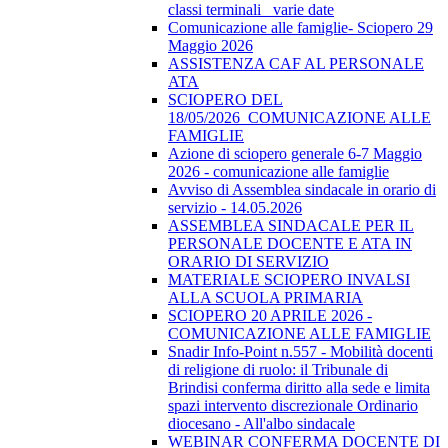
classi terminali_ varie date
Comunicazione alle famiglie- Sciopero 29
Maggio 2026
ASSISTENZA CAF AL PERSONALE
ATA
SCIOPERO DEL
18/05/2026_COMUNICAZIONE ALLE
FAMIGLIE
Azione di sciopero generale 6-7 Maggio
2026 - comunicazione alle famiglie
Avviso di Assemblea sindacale in orario di
servizio - 14.05.2026
ASSEMBLEA SINDACALE PER IL
PERSONALE DOCENTE E ATA IN
ORARIO DI SERVIZIO
MATERIALE SCIOPERO INVALSI
ALLA SCUOLA PRIMARIA
SCIOPERO 20 APRILE 2026 -
COMUNICAZIONE ALLE FAMIGLIE
Snadir Info-Point n.557 - Mobilità docenti
di religione di ruolo: il Tribunale di
Brindisi conferma diritto alla sede e limita
spazi intervento discrezionale Ordinario
diocesano - All'albo sindacale
WEBINAR CONFERMA DOCENTE DI