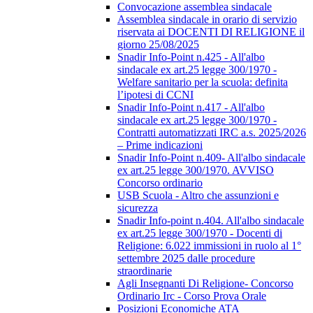
Convocazione assemblea sindacale
Assemblea sindacale in orario di servizio
riservata ai DOCENTI DI RELIGIONE il
giorno 25/08/2025
Snadir Info-Point n.425 - All'albo
sindacale ex art.25 legge 300/1970 -
Welfare sanitario per la scuola: definita
l’ipotesi di CCNI
Snadir Info-Point n.417 - All'albo
sindacale ex art.25 legge 300/1970 -
Contratti automatizzati IRC a.s. 2025/2026
– Prime indicazioni
Snadir Info-Point n.409- All'albo sindacale
ex art.25 legge 300/1970. AVVISO
Concorso ordinario
USB Scuola - Altro che assunzioni e
sicurezza
Snadir Info-point n.404. All'albo sindacale
ex art.25 legge 300/1970 - Docenti di
Religione: 6.022 immissioni in ruolo al 1°
settembre 2025 dalle procedure
straordinarie
Agli Insegnanti Di Religione- Concorso
Ordinario Irc - Corso Prova Orale
Posizioni Economiche ATA