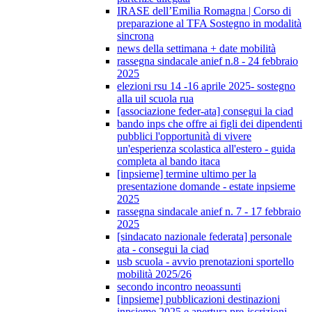
IRASE dell’Emilia Romagna | Corso di
preparazione al TFA Sostegno in modalità
sincrona
news della settimana + date mobilità
rassegna sindacale anief n.8 - 24 febbraio
2025
elezioni rsu 14 -16 aprile 2025- sostegno
alla uil scuola rua
[associazione feder-ata] consegui la ciad
bando inps che offre ai figli dei dipendenti
pubblici l'opportunità di vivere
un'esperienza scolastica all'estero - guida
completa al bando itaca
[inpsieme] termine ultimo per la
presentazione domande - estate inpsieme
2025
rassegna sindacale anief n. 7 - 17 febbraio
2025
[sindacato nazionale federata] personale
ata - consegui la ciad
usb scuola - avvio prenotazioni sportello
mobilità 2025/26
secondo incontro neoassunti
[inpsieme] pubblicazioni destinazioni
inpsieme 2025 e apertura pre-iscrizioni