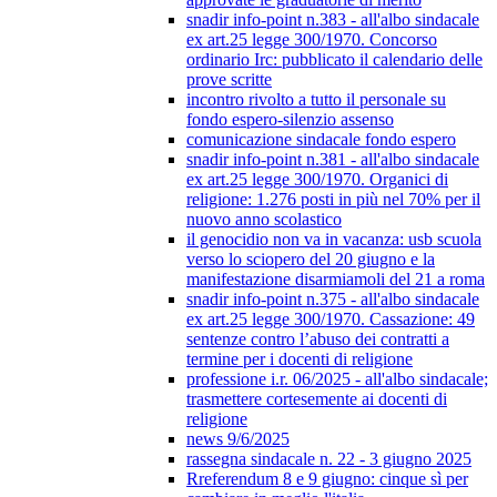
snadir info-point n.383 - all'albo sindacale
ex art.25 legge 300/1970. Concorso
ordinario Irc: pubblicato il calendario delle
prove scritte
incontro rivolto a tutto il personale su
fondo espero-silenzio assenso
comunicazione sindacale fondo espero
snadir info-point n.381 - all'albo sindacale
ex art.25 legge 300/1970. Organici di
religione: 1.276 posti in più nel 70% per il
nuovo anno scolastico
il genocidio non va in vacanza: usb scuola
verso lo sciopero del 20 giugno e la
manifestazione disarmiamoli del 21 a roma
snadir info-point n.375 - all'albo sindacale
ex art.25 legge 300/1970. Cassazione: 49
sentenze contro l’abuso dei contratti a
termine per i docenti di religione
professione i.r. 06/2025 - all'albo sindacale;
trasmettere cortesemente ai docenti di
religione
news 9/6/2025
rassegna sindacale n. 22 - 3 giugno 2025
Rreferendum 8 e 9 giugno: cinque sì per