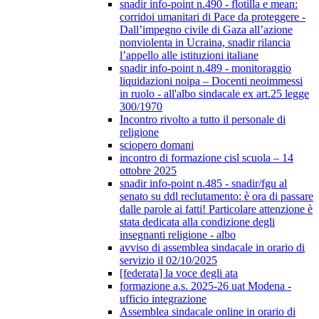
snadir info-point n.490 - flotilla e mean:
corridoi umanitari di Pace da proteggere -
Dall’impegno civile di Gaza all’azione
nonviolenta in Ucraina, snadir rilancia
l’appello alle istituzioni italiane
snadir info-point n.489 - monitoraggio
liquidazioni noipa – Docenti neoimmessi
in ruolo - all'albo sindacale ex art.25 legge
300/1970
Incontro rivolto a tutto il personale di
religione
sciopero domani
incontro di formazione cisl scuola – 14
ottobre 2025
snadir info-point n.485 - snadir/fgu al
senato su ddl reclutamento: è ora di passare
dalle parole ai fatti! Particolare attenzione è
stata dedicata alla condizione degli
insegnanti religione - albo
avviso di assemblea sindacale in orario di
servizio il 02/10/2025
[federata] la voce degli ata
formazione a.s. 2025-26 uat Modena -
ufficio integrazione
Assemblea sindacale online in orario di