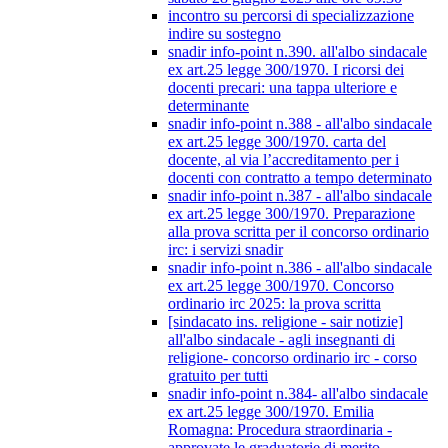
incontro su percorsi di specializzazione
indire su sostegno
snadir info-point n.390. all'albo sindacale
ex art.25 legge 300/1970. I ricorsi dei
docenti precari: una tappa ulteriore e
determinante
snadir info-point n.388 - all'albo sindacale
ex art.25 legge 300/1970. carta del
docente, al via l’accreditamento per i
docenti con contratto a tempo determinato
snadir info-point n.387 - all'albo sindacale
ex art.25 legge 300/1970. Preparazione
alla prova scritta per il concorso ordinario
irc: i servizi snadir
snadir info-point n.386 - all'albo sindacale
ex art.25 legge 300/1970. Concorso
ordinario irc 2025: la prova scritta
[sindacato ins. religione - sair notizie]
all'albo sindacale - agli insegnanti di
religione- concorso ordinario irc - corso
gratuito per tutti
snadir info-point n.384- all'albo sindacale
ex art.25 legge 300/1970. Emilia
Romagna: Procedura straordinaria -
approvate le graduatorie di merito