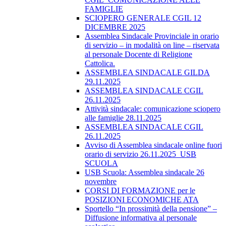
FAMIGLIE
SCIOPERO GENERALE CGIL 12
DICEMBRE 2025
Assemblea Sindacale Provinciale in orario
di servizio – in modalità on line – riservata
al personale Docente di Religione
Cattolica.
ASSEMBLEA SINDACALE GILDA
29.11.2025
ASSEMBLEA SINDACALE CGIL
26.11.2025
Attività sindacale: comunicazione sciopero
alle famiglie 28.11.2025
ASSEMBLEA SINDACALE CGIL
26.11.2025
Avviso di Assemblea sindacale online fuori
orario di servizio 26.11.2025_USB
SCUOLA
USB Scuola: Assemblea sindacale 26
novembre
CORSI DI FORMAZIONE per le
POSIZIONI ECONOMICHE ATA
Sportello “In prossimità della pensione” –
Diffusione informativa al personale