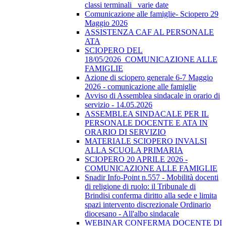
classi terminali_ varie date
Comunicazione alle famiglie- Sciopero 29
Maggio 2026
ASSISTENZA CAF AL PERSONALE
ATA
SCIOPERO DEL
18/05/2026_COMUNICAZIONE ALLE
FAMIGLIE
Azione di sciopero generale 6-7 Maggio
2026 - comunicazione alle famiglie
Avviso di Assemblea sindacale in orario di
servizio - 14.05.2026
ASSEMBLEA SINDACALE PER IL
PERSONALE DOCENTE E ATA IN
ORARIO DI SERVIZIO
MATERIALE SCIOPERO INVALSI
ALLA SCUOLA PRIMARIA
SCIOPERO 20 APRILE 2026 -
COMUNICAZIONE ALLE FAMIGLIE
Snadir Info-Point n.557 - Mobilità docenti
di religione di ruolo: il Tribunale di
Brindisi conferma diritto alla sede e limita
spazi intervento discrezionale Ordinario
diocesano - All'albo sindacale
WEBINAR CONFERMA DOCENTE DI