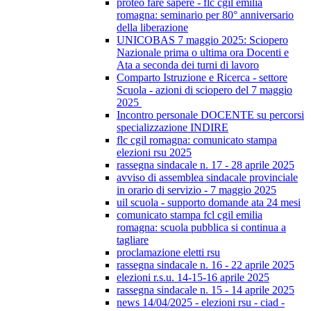
proteo fare sapere - flc cgil emilia
romagna: seminario per 80° anniversario
della liberazione
UNICOBAS 7 maggio 2025: Sciopero
Nazionale prima o ultima ora Docenti e
Ata a seconda dei turni di lavoro
Comparto Istruzione e Ricerca - settore
Scuola - azioni di sciopero del 7 maggio
2025
Incontro personale DOCENTE su percorsi
specializzazione INDIRE
flc cgil romagna: comunicato stampa
elezioni rsu 2025
rassegna sindacale n. 17 - 28 aprile 2025
avviso di assemblea sindacale provinciale
in orario di servizio - 7 maggio 2025
uil scuola - supporto domande ata 24 mesi
comunicato stampa fcl cgil emilia
romagna: scuola pubblica si continua a
tagliare
proclamazione eletti rsu
rassegna sindacale n. 16 - 22 aprile 2025
elezioni r.s.u. 14-15-16 aprile 2025
rassegna sindacale n. 15 - 14 aprile 2025
news 14/04/2025 - elezioni rsu - ciad -