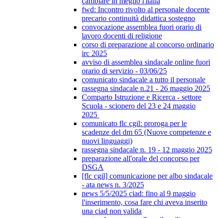
cambiare in meglio l'italia
fwd: Incontro rivolto al personale docente
precario continuità didattica sostegno
convocazione assemblea fuori orario di
lavoro docenti di religione
corso di preparazione al concorso ordinario
irc 2025
avviso di assemblea sindacale online fuori
orario di servizio - 03/06/25
comunicato sindacale a tutto il personale
rassegna sindacale n.21 - 26 maggio 2025
Comparto Istruzione e Ricerca - settore
Scuola - sciopero del 23 e 24 maggio
2025
comunicato flc cgil: proroga per le
scadenze del dm 65 (Nuove competenze e
nuovi linguaggi)
rassegna sindacale n. 19 - 12 maggio 2025
preparazione all'orale del concorso per
DSGA
[flc cgil] comunicazione per albo sindacale
- ata news n. 3/2025
news 5/5/2025 ciad: fino al 9 maggio
l'inserimento, cosa fare chi aveva inserito
una ciad non valida