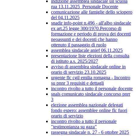
indizione assemblea sindacale uil scuola
rua 13.11.2025_Personale Docente
comunicazione alle famiglie dello sciopero
del 04.11.2025
snadir info-point n.496 - all'albo sindacale
ex art.25 legge 300/1970.Percorso di
formazione e periodo di prova dei docenti
neoassunti e dei docenti che hanno
ottenuto il passaggio di ruolo
assemblea sindacale anief 06.11.2025
presentazione liste elezioni della consulta
di istituto a.s. 2025/2027
avviso di assemblea sindacale online in
orario di servizio 23.10.2025
urgente flc cgil emilia romagna - Incontro
su pnnr 3 requisiti e dettagli
incontro rivolto a tutto il personale docente
snals comunicato sindacale concorso pnrr
3
elezione assemblea nazionale delegati
fondo espero: assemblee online flc fuori
orario di servizio
incontro rivolto a tutto il personale
"testimonianza su gaza"
rassegna sindacale n. 27 - 6 ottobre 2025