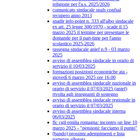
religione per l'a.s. 2025/2026
comunicato sindacale snals confsal
recupero anno 2013
snadir info-point n. 333 all'albo sindacale
ex art. 25 legge 300/1970 - scade il 15
marzo 2025 il termine per presentare le
domande per il part-time per l'anno
scolastico 2025-2026
rassegna sindacale anief n.9 - 03 marzo
2025
avviso di assemblea sindacale in orario di
servizio il 10/03/2025
formazioni posizioni economiche ata -
giovedì 6 marzo 2025 ore 16.00
avviso di assemblea sindacale nazionale in
orario di servizio il 07/03/2025 (anief)
rivolta agli insegnanti di sostegno
avviso di assemblea sindacale regionale in
orario di servizio il 07/03/2025
avviso di assemblea sindacale interna
06/03/2025
flc cgil emilia romagna: incontro on line 10
marzo 2025 - "pensioni: facciamo il punto"
[bando] prossimi adempimenti e lista
partenze allegata