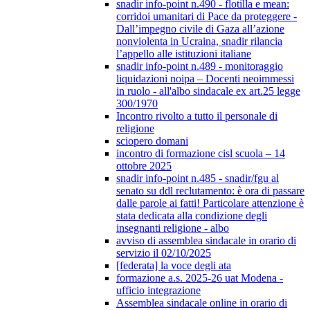
snadir info-point n.490 - flotilla e mean:
corridoi umanitari di Pace da proteggere -
Dall’impegno civile di Gaza all’azione
nonviolenta in Ucraina, snadir rilancia
l’appello alle istituzioni italiane
snadir info-point n.489 - monitoraggio
liquidazioni noipa – Docenti neoimmessi
in ruolo - all'albo sindacale ex art.25 legge
300/1970
Incontro rivolto a tutto il personale di
religione
sciopero domani
incontro di formazione cisl scuola – 14
ottobre 2025
snadir info-point n.485 - snadir/fgu al
senato su ddl reclutamento: è ora di passare
dalle parole ai fatti! Particolare attenzione è
stata dedicata alla condizione degli
insegnanti religione - albo
avviso di assemblea sindacale in orario di
servizio il 02/10/2025
[federata] la voce degli ata
formazione a.s. 2025-26 uat Modena -
ufficio integrazione
Assemblea sindacale online in orario di