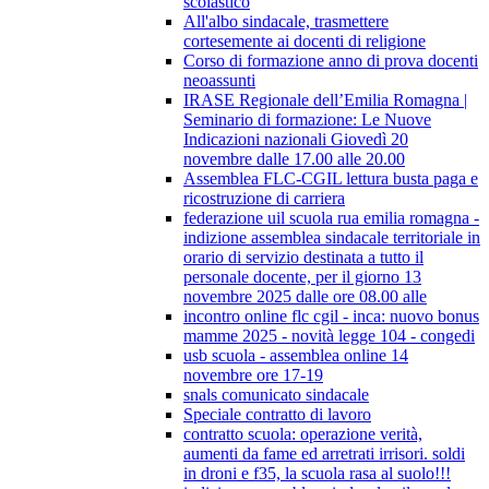
scolastico
All'albo sindacale, trasmettere
cortesemente ai docenti di religione
Corso di formazione anno di prova docenti
neoassunti
IRASE Regionale dell’Emilia Romagna |
Seminario di formazione: Le Nuove
Indicazioni nazionali Giovedì 20
novembre dalle 17.00 alle 20.00
Assemblea FLC-CGIL lettura busta paga e
ricostruzione di carriera
federazione uil scuola rua emilia romagna -
indizione assemblea sindacale territoriale in
orario di servizio destinata a tutto il
personale docente, per il giorno 13
novembre 2025 dalle ore 08.00 alle
incontro online flc cgil - inca: nuovo bonus
mamme 2025 - novità legge 104 - congedi
usb scuola - assemblea online 14
novembre ore 17-19
snals comunicato sindacale
Speciale contratto di lavoro
contratto scuola: operazione verità,
aumenti da fame ed arretrati irrisori. soldi
in droni e f35, la scuola rasa al suolo!!!