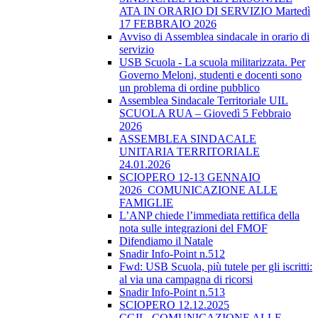
ATA IN ORARIO DI SERVIZIO Martedì
17 FEBBRAIO 2026
Avviso di Assemblea sindacale in orario di
servizio
USB Scuola - La scuola militarizzata. Per
Governo Meloni, studenti e docenti sono
un problema di ordine pubblico
Assemblea Sindacale Territoriale UIL
SCUOLA RUA – Giovedì 5 Febbraio
2026
ASSEMBLEA SINDACALE
UNITARIA TERRITORIALE
24.01.2026
SCIOPERO 12-13 GENNAIO
2026_COMUNICAZIONE ALLE
FAMIGLIE
L’ANP chiede l’immediata rettifica della
nota sulle integrazioni del FMOF
Difendiamo il Natale
Snadir Info-Point n.512
Fwd: USB Scuola, più tutele per gli iscritti:
al via una campagna di ricorsi
Snadir Info-Point n.513
SCIOPERO 12.12.2025
CGIL_COMUNICAZIONE ALLE