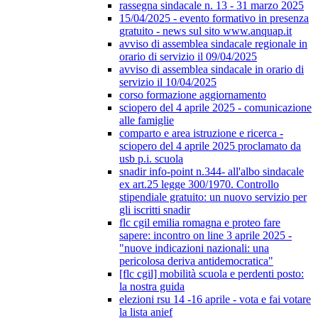
rassegna sindacale n. 13 - 31 marzo 2025
15/04/2025 - evento formativo in presenza
gratuito - news sul sito www.anquap.it
avviso di assemblea sindacale regionale in
orario di servizio il 09/04/2025
avviso di assemblea sindacale in orario di
servizio il 10/04/2025
corso formazione aggiornamento
sciopero del 4 aprile 2025 - comunicazione
alle famiglie
comparto e area istruzione e ricerca -
sciopero del 4 aprile 2025 proclamato da
usb p.i. scuola
snadir info-point n.344- all'albo sindacale
ex art.25 legge 300/1970. Controllo
stipendiale gratuito: un nuovo servizio per
gli iscritti snadir
flc cgil emilia romagna e proteo fare
sapere: incontro on line 3 aprile 2025 -
"nuove indicazioni nazionali: una
pericolosa deriva antidemocratica"
[flc cgil] mobilità scuola e perdenti posto:
la nostra guida
elezioni rsu 14 -16 aprile - vota e fai votare
la lista anief