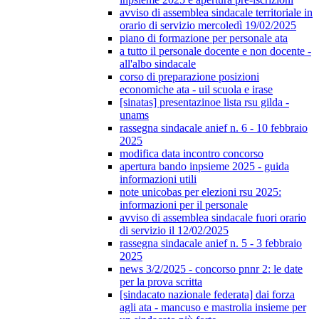
avviso di assemblea sindacale territoriale in
orario di servizio mercoledì 19/02/2025
piano di formazione per personale ata
a tutto il personale docente e non docente -
all'albo sindacale
corso di preparazione posizioni
economiche ata - uil scuola e irase
[sinatas] presentazinoe lista rsu gilda -
unams
rassegna sindacale anief n. 6 - 10 febbraio
2025
modifica data incontro concorso
apertura bando inpsieme 2025 - guida
informazioni utili
note unicobas per elezioni rsu 2025:
informazioni per il personale
avviso di assemblea sindacale fuori orario
di servizio il 12/02/2025
rassegna sindacale anief n. 5 - 3 febbraio
2025
news 3/2/2025 - concorso pnnr 2: le date
per la prova scritta
[sindacato nazionale federata] dai forza
agli ata - mancuso e mastrolia insieme per