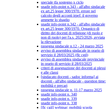
speciale tfa sostegno x ciclo
snadir info-point n.343 - all'albo sindacale
ex art.25 legge 300/1970. errore nel
calcolo degli acconti irpef: il governo
ammette lo sbaglio
snadir info-point n.342 - all'albo sindacale
ex art.25 legge 300/1970. Organico di
diritto dei docenti di religione (di ruolo e
non di ruolo) per l'a.s. 2025/2026, avviata
la rilevazione
rassegna sindacale n.12 - 24 marzo 2025
avviso di assemblea sindacale in orario di
servizio il 28/03/2025 (flc cgil)
avviso di assemblea sindacale provinciale
in orario di servizio il 28/03/2025
criteri di assegnazione dei docenti ai plessi
e alle classi
[sindacato docenti - sadoc informa] ai
docenti - all'albo sindacale - question time:
mobilità e precari
rassegna sindacale n. 11-17 marzo 2025
snadir info-point n. 340
snadir info-point n. 339
snadir info-point n. 338
[flc cgil] webinar: mobilità scuola