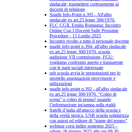
sindacale; trasmettere cortesemente ai
docenti di religione
Snadir Info-Point n.395 - All'albo
sindacale ex art.25 legge 300/1970.
FLC CGIL Emilia Romagna: Incontro
Online Con I Docenti Sulle Prossime
Procedure - 15 Luglio 2025
Incontro rivolto a tutto il personale docente
snadir info-point n.394- all'albo sindacale
ex art.25 legge 300/1970. scuola,
audizione VII commissione, FGU:
vogliamo confronto aperto e trasparente
con le parti sociali interessate
usb scuola avvia le prenotazioni per lo
sportello assegnazioni provvisorie e
utilizzazioni
snadir info-point n.392 - all'albo sindacale
ex art.25 legge 300/1970. “Colpo di
scena” o colpo di penna? quando
l’informazione inciampa sulla realtà
fratelli d’italia all'attacco della scuola e
della verità storica. USB scuola solidarizza
con autori ed editore di “trame del tempo”
webinar corsi indire sostegno 2025 –
sabato 28 giugno 2025 alle ore 09.30