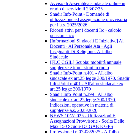
Avviso di Assemblea sindacale online in
orario di servizio il 23/07/25
Snadir Info-Point - Domande di
utilizzazione ed assegnazione provvisoria
per l’a.s. 2025/2026
Ricorsi attivi per i docenti Irc - calcolo
pensionistico
[Informazioni Sindacali E Iniziative] Ai
Docenti - Al Personale Ata - Agli
Insegnanti Di Religione- All'albo
Sindacale
[FLC CGIL] Scuola: mobilità annuale,
supplenze e immissioni in ruolo
Snadir Info-Point n.401 - All'albo
sindacale ex art.25 legge 300/1970. Snadir
Info-Point n.401 - All'albo sindacale ex
art.25 legge 300/1970
Snadir Info-Point n.399 - All'albo
sindacale ex art.25 legge 300/1970.
Indicazioni operative in materia di
supplenze a.s. 2025/2026
NEWS 10/7/2025 - Utilizzazioni E
Assegnazioni Provvisorie - Scelta Delle
Max 150 Scuole Da GAE E GPS
Professione i.r. 07-08/2025 - All'albo