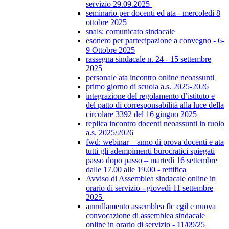
servizio 29.09.2025
seminario per docenti ed ata - mercoledì 8
ottobre 2025
snals: comunicato sindacale
esonero per partecipazione a convegno - 6-
9 Ottobre 2025
rassegna sindacale n. 24 - 15 settembre
2025
personale ata incontro online neoassunti
primo giorno di scuola a.s. 2025-2026
integrazione del regolamento d’istituto e
del patto di corresponsabilità alla luce della
circolare 3392 del 16 giugno 2025
replica incontro docenti neoassunti in ruolo
a.s. 2025/2026
fwd: webinar – anno di prova docenti e ata
tutti gli adempimenti burocratici spiegati
passo dopo passo – martedì 16 settembre
dalle 17.00 alle 19.00 - rettifica
Avviso di Assemblea sindacale online in
orario di servizio - giovedì 11 settembre
2025
annullamento assemblea flc cgil e nuova
convocazione di assemblea sindacale
online in orario di servizio - 11/09/25