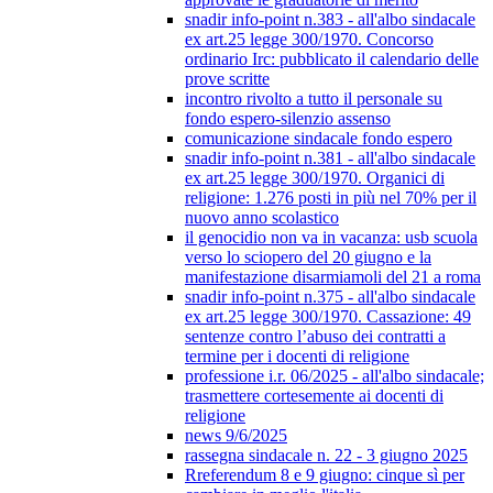
snadir info-point n.383 - all'albo sindacale
ex art.25 legge 300/1970. Concorso
ordinario Irc: pubblicato il calendario delle
prove scritte
incontro rivolto a tutto il personale su
fondo espero-silenzio assenso
comunicazione sindacale fondo espero
snadir info-point n.381 - all'albo sindacale
ex art.25 legge 300/1970. Organici di
religione: 1.276 posti in più nel 70% per il
nuovo anno scolastico
il genocidio non va in vacanza: usb scuola
verso lo sciopero del 20 giugno e la
manifestazione disarmiamoli del 21 a roma
snadir info-point n.375 - all'albo sindacale
ex art.25 legge 300/1970. Cassazione: 49
sentenze contro l’abuso dei contratti a
termine per i docenti di religione
professione i.r. 06/2025 - all'albo sindacale;
trasmettere cortesemente ai docenti di
religione
news 9/6/2025
rassegna sindacale n. 22 - 3 giugno 2025
Rreferendum 8 e 9 giugno: cinque sì per