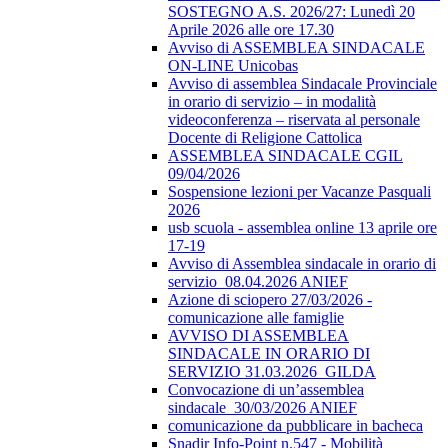
SOSTEGNO A.S. 2026/27: Lunedì 20
Aprile 2026 alle ore 17.30
Avviso di ASSEMBLEA SINDACALE
ON-LINE Unicobas
Avviso di assemblea Sindacale Provinciale
in orario di servizio – in modalità
videoconferenza – riservata al personale
Docente di Religione Cattolica
ASSEMBLEA SINDACALE CGIL
09/04/2026
Sospensione lezioni per Vacanze Pasquali
2026
usb scuola - assemblea online 13 aprile ore
17-19
Avviso di Assemblea sindacale in orario di
servizio_08.04.2026 ANIEF
Azione di sciopero 27/03/2026 -
comunicazione alle famiglie
AVVISO DI ASSEMBLEA
SINDACALE IN ORARIO DI
SERVIZIO 31.03.2026_GILDA
Convocazione di un’assemblea
sindacale_30/03/2026 ANIEF
comunicazione da pubblicare in bacheca
Snadir Info-Point n.547 - Mobilità