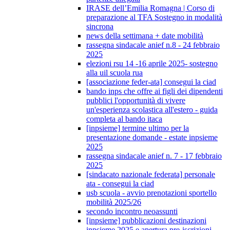
IRASE dell’Emilia Romagna | Corso di
preparazione al TFA Sostegno in modalità
sincrona
news della settimana + date mobilità
rassegna sindacale anief n.8 - 24 febbraio
2025
elezioni rsu 14 -16 aprile 2025- sostegno
alla uil scuola rua
[associazione feder-ata] consegui la ciad
bando inps che offre ai figli dei dipendenti
pubblici l'opportunità di vivere
un'esperienza scolastica all'estero - guida
completa al bando itaca
[inpsieme] termine ultimo per la
presentazione domande - estate inpsieme
2025
rassegna sindacale anief n. 7 - 17 febbraio
2025
[sindacato nazionale federata] personale
ata - consegui la ciad
usb scuola - avvio prenotazioni sportello
mobilità 2025/26
secondo incontro neoassunti
[inpsieme] pubblicazioni destinazioni
inpsieme 2025 e apertura pre-iscrizioni