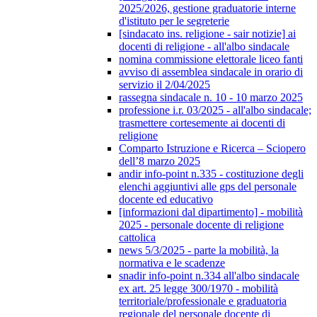
2025/2026, gestione graduatorie interne
d'istituto per le segreterie
[sindacato ins. religione - sair notizie] ai
docenti di religione - all'albo sindacale
nomina commissione elettorale liceo fanti
avviso di assemblea sindacale in orario di
servizio il 2/04/2025
rassegna sindacale n. 10 - 10 marzo 2025
professione i.r. 03/2025 - all'albo sindacale;
trasmettere cortesemente ai docenti di
religione
Comparto Istruzione e Ricerca – Sciopero
dell’8 marzo 2025
andir info-point n.335 - costituzione degli
elenchi aggiuntivi alle gps del personale
docente ed educativo
[informazioni dal dipartimento] - mobilità
2025 - personale docente di religione
cattolica
news 5/3/2025 - parte la mobilità, la
normativa e le scadenze
snadir info-point n.334 all'albo sindacale
ex art. 25 legge 300/1970 - mobilità
territoriale/professionale e graduatoria
regionale del personale docente di