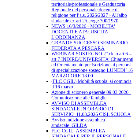
territoriale/professionale e Graduatoria
Regionale del personale docente di
religione per l’a.s. 2026/2027 - All'albo
sindacale ex art.25 legge 300/1970
NEWS 16/3/2026 - MOBILITA'
DOCENTI E ATA: USCITA
L'ORDINANZA
GRANDE SUCCESSO SEMINARIO
FEDERATA A PESCARA
WEBINAR SOSTEGNO 2° ciclo art 6 –
art 7 INDIRE/UNIVERSITA’ Chiarimenti
ed Orientamento per iscrizione ai percorsi
di specializzazione sostegno LUNEDI’ 16
MARZO ORE 18.00
(FLC CGIL) Mobilità scuola: si comincia
il 16 marzo
Azione di sciopero generale 09.03.2026 -
Comunicazione alle famiglie
AVVISO DI ASSEMBLEA
SINDACALE IN ORARIO DI
SERVIZIO_11.03.2026 CISL SCUOLA
Avviso indizione assemblea
sindacale_GILDA
FLC CGIL_ASSEMBLEA
SINDACALE PER IL PERSONALE