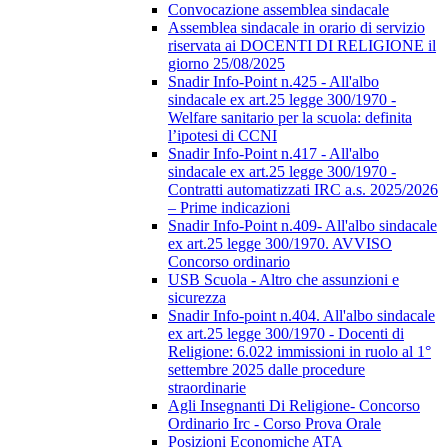
Convocazione assemblea sindacale
Assemblea sindacale in orario di servizio
riservata ai DOCENTI DI RELIGIONE il
giorno 25/08/2025
Snadir Info-Point n.425 - All'albo
sindacale ex art.25 legge 300/1970 -
Welfare sanitario per la scuola: definita
l’ipotesi di CCNI
Snadir Info-Point n.417 - All'albo
sindacale ex art.25 legge 300/1970 -
Contratti automatizzati IRC a.s. 2025/2026
– Prime indicazioni
Snadir Info-Point n.409- All'albo sindacale
ex art.25 legge 300/1970. AVVISO
Concorso ordinario
USB Scuola - Altro che assunzioni e
sicurezza
Snadir Info-point n.404. All'albo sindacale
ex art.25 legge 300/1970 - Docenti di
Religione: 6.022 immissioni in ruolo al 1°
settembre 2025 dalle procedure
straordinarie
Agli Insegnanti Di Religione- Concorso
Ordinario Irc - Corso Prova Orale
Posizioni Economiche ATA