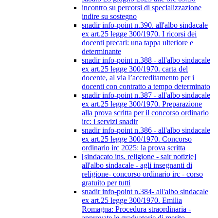
incontro su percorsi di specializzazione
indire su sostegno
snadir info-point n.390. all'albo sindacale
ex art.25 legge 300/1970. I ricorsi dei
docenti precari: una tappa ulteriore e
determinante
snadir info-point n.388 - all'albo sindacale
ex art.25 legge 300/1970. carta del
docente, al via l’accreditamento per i
docenti con contratto a tempo determinato
snadir info-point n.387 - all'albo sindacale
ex art.25 legge 300/1970. Preparazione
alla prova scritta per il concorso ordinario
irc: i servizi snadir
snadir info-point n.386 - all'albo sindacale
ex art.25 legge 300/1970. Concorso
ordinario irc 2025: la prova scritta
[sindacato ins. religione - sair notizie]
all'albo sindacale - agli insegnanti di
religione- concorso ordinario irc - corso
gratuito per tutti
snadir info-point n.384- all'albo sindacale
ex art.25 legge 300/1970. Emilia
Romagna: Procedura straordinaria -
approvate le graduatorie di merito