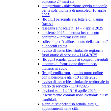
concorso 24 mesi ata
integrazione - ubicazione seggio elettorale
per la sola giornata di mercoledì 16 aprile
2025
[flc cgil] personale ata: lettera di gianna
fracassi
rassegna sindacale n. 14 - 7 aprile 2025
inpsieme 2025 - apertuta inserimento
conferme - informazioni utili
sollecito per "riallineamento della carriera"
di docenti ed ata
avviso di assemblea sindacale regionale
fuori orario di servizio - 11/04/2025
[flc cgil] scuola: guida ai congedi parentali
incontro di formazione docenti neo-
immessi in ruolo
flc cgil emilia romagna: incontro online
con il personale ata - 10 aprile 2025
avviso di assemblea sindacale territoriale in
orario di servizio - 11/04/2025
elezioni rsu - 14-15-16 aprile 2025-
insediamento commissione elettorale e lista
candidati.
4 aprile: sciopero usb scuola. tutti gli
appuntamenti nelle città