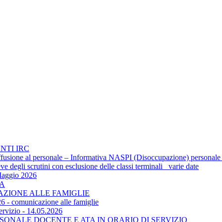
NTI IRC
 diffusione al personale – Informativa NASPI (Disoccupazione) personale
 degli scrutini con esclusione delle classi terminali_ varie date
Maggio 2026
TA
CAZIONE ALLE FAMIGLIE
6 - comunicazione alle famiglie
ervizio - 14.05.2026
SONALE DOCENTE E ATA IN ORARIO DI SERVIZIO