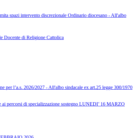
limita spazi intervento discrezionale Ordinario diocesano - All'albo
le Docente di Religione Cattolica
one per l’a.s. 2026/2027 - All'albo sindacale ex art.25 legge 300/1970
ai percorsi di specializzazione sostegno LUNEDI’ 16 MARZO
FEBBRAIO 2026