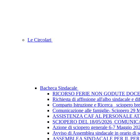
Le Circolari
Bacheca Sindacale
RICORSO FERIE NON GODUTE DOCE
Richiesta di affissione all'albo sindacale e
Comparto Istruzione e Ricerca_ sciopero breve
Comunicazione alle famiglie- Sciopero 29 
ASSISTENZA CAF AL PERSONALE A
SCIOPERO DEL 18/05/2026_COMUNI
Azione di sciopero generale 6-7 Maggio 202
Avviso di Assemblea sindacale in orario di s
ASSEMBLEA SINDACALE PER IL PER