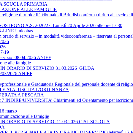
LA SCUOLA PRIMARIA
ICAZIONE ALLE FAMIGLIE
religione di ruolo: il Tribunale di Brindisi conferma diritto alla sede e 
O A.S. 2026/27: Lunedì 20 Aprile 2026 alle ore 17.30
-LINE Unicobas
 orario di servizio – in modalità videoconferenza – riservata al persona
2026
026
17-19
 servizio_08.04.2026 ANIEF
ne alle famiglie
N ORARIO DI SERVIZIO 31.03.2026_GILDA
30/03/2026 ANIEF
le/professionale e Graduatoria Regionale del personale docente di religi
TI E ATA: USCITA L'ORDINANZA
DERATA A PESCARA
 INDIRE/UNIVERSITA’ Chiarimenti ed Orientamento per iscrizione 
 16 marzo
omunicazione alle famiglie
N ORARIO DI SERVIZIO_11.03.2026 CISL SCUOLA
LDA
 IL PERSONALE ATA IN ORARIO DI SERVIZIO Martedì 17 