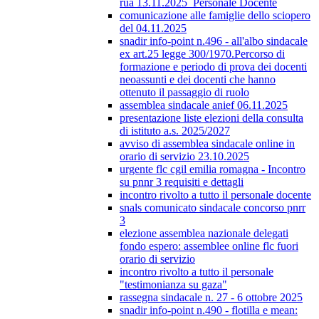
rua 13.11.2025_Personale Docente
comunicazione alle famiglie dello sciopero
del 04.11.2025
snadir info-point n.496 - all'albo sindacale
ex art.25 legge 300/1970.Percorso di
formazione e periodo di prova dei docenti
neoassunti e dei docenti che hanno
ottenuto il passaggio di ruolo
assemblea sindacale anief 06.11.2025
presentazione liste elezioni della consulta
di istituto a.s. 2025/2027
avviso di assemblea sindacale online in
orario di servizio 23.10.2025
urgente flc cgil emilia romagna - Incontro
su pnnr 3 requisiti e dettagli
incontro rivolto a tutto il personale docente
snals comunicato sindacale concorso pnrr
3
elezione assemblea nazionale delegati
fondo espero: assemblee online flc fuori
orario di servizio
incontro rivolto a tutto il personale
"testimonianza su gaza"
rassegna sindacale n. 27 - 6 ottobre 2025
snadir info-point n.490 - flotilla e mean: