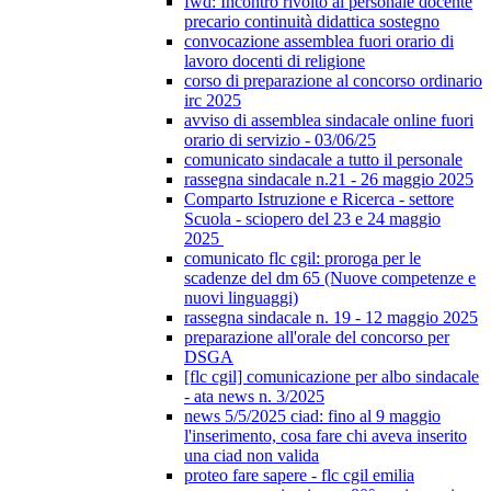
fwd: Incontro rivolto al personale docente
precario continuità didattica sostegno
convocazione assemblea fuori orario di
lavoro docenti di religione
corso di preparazione al concorso ordinario
irc 2025
avviso di assemblea sindacale online fuori
orario di servizio - 03/06/25
comunicato sindacale a tutto il personale
rassegna sindacale n.21 - 26 maggio 2025
Comparto Istruzione e Ricerca - settore
Scuola - sciopero del 23 e 24 maggio
2025
comunicato flc cgil: proroga per le
scadenze del dm 65 (Nuove competenze e
nuovi linguaggi)
rassegna sindacale n. 19 - 12 maggio 2025
preparazione all'orale del concorso per
DSGA
[flc cgil] comunicazione per albo sindacale
- ata news n. 3/2025
news 5/5/2025 ciad: fino al 9 maggio
l'inserimento, cosa fare chi aveva inserito
una ciad non valida
proteo fare sapere - flc cgil emilia