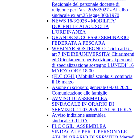
Regionale del personale docente di
religione per l’a.s. 2026/2027 - All'albo
sindacale ex art.25 legge 300/1970
NEWS 16/3/2026 - MOBILITA'
DOCENTI E ATA: USCITA
L'ORDINANZA
GRANDE SUCCESSO SEMINARIO
FEDERATA A PESCARA
WEBINAR SOSTEGNO 2° ciclo art 6 –
art 7 INDIRE/UNIVERSITA’ Chiarimenti
ed Orientamento per iscrizione ai percorsi
di specializzazione sostegno LUNEDI’ 16
MARZO ORE 18.00
(FLC CGIL) Mobilità scuola: si comincia
il 16 marzo
Azione di sciopero generale 09.03.2026 -
Comunicazione alle famiglie
AVVISO DI ASSEMBLEA
SINDACALE IN ORARIO DI
SERVIZIO_11.03.2026 CISL SCUOLA
Avviso indizione assemblea
sindacale_GILDA
FLC CGIL_ASSEMBLEA
SINDACALE PER IL PERSONALE
ATA IN ORARIO DI SERVIZIO Martedì