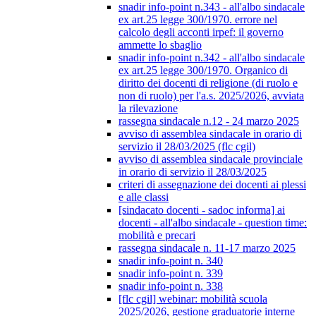
snadir info-point n.343 - all'albo sindacale
ex art.25 legge 300/1970. errore nel
calcolo degli acconti irpef: il governo
ammette lo sbaglio
snadir info-point n.342 - all'albo sindacale
ex art.25 legge 300/1970. Organico di
diritto dei docenti di religione (di ruolo e
non di ruolo) per l'a.s. 2025/2026, avviata
la rilevazione
rassegna sindacale n.12 - 24 marzo 2025
avviso di assemblea sindacale in orario di
servizio il 28/03/2025 (flc cgil)
avviso di assemblea sindacale provinciale
in orario di servizio il 28/03/2025
criteri di assegnazione dei docenti ai plessi
e alle classi
[sindacato docenti - sadoc informa] ai
docenti - all'albo sindacale - question time:
mobilità e precari
rassegna sindacale n. 11-17 marzo 2025
snadir info-point n. 340
snadir info-point n. 339
snadir info-point n. 338
[flc cgil] webinar: mobilità scuola
2025/2026, gestione graduatorie interne