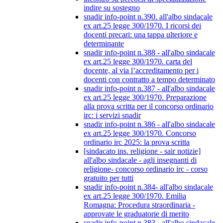
indire su sostegno
snadir info-point n.390. all'albo sindacale
ex art.25 legge 300/1970. I ricorsi dei
docenti precari: una tappa ulteriore e
determinante
snadir info-point n.388 - all'albo sindacale
ex art.25 legge 300/1970. carta del
docente, al via l’accreditamento per i
docenti con contratto a tempo determinato
snadir info-point n.387 - all'albo sindacale
ex art.25 legge 300/1970. Preparazione
alla prova scritta per il concorso ordinario
irc: i servizi snadir
snadir info-point n.386 - all'albo sindacale
ex art.25 legge 300/1970. Concorso
ordinario irc 2025: la prova scritta
[sindacato ins. religione - sair notizie]
all'albo sindacale - agli insegnanti di
religione- concorso ordinario irc - corso
gratuito per tutti
snadir info-point n.384- all'albo sindacale
ex art.25 legge 300/1970. Emilia
Romagna: Procedura straordinaria -
approvate le graduatorie di merito
snadir info-point n.383 - all'albo sindacale