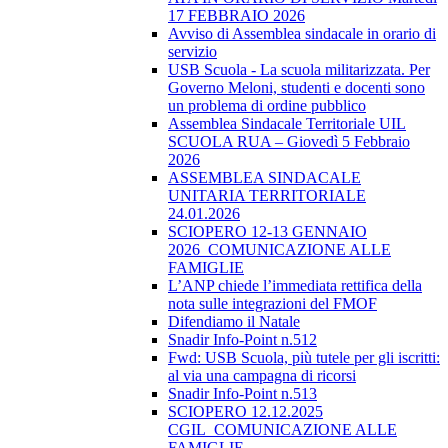
17 FEBBRAIO 2026
Avviso di Assemblea sindacale in orario di
servizio
USB Scuola - La scuola militarizzata. Per
Governo Meloni, studenti e docenti sono
un problema di ordine pubblico
Assemblea Sindacale Territoriale UIL
SCUOLA RUA – Giovedì 5 Febbraio
2026
ASSEMBLEA SINDACALE
UNITARIA TERRITORIALE
24.01.2026
SCIOPERO 12-13 GENNAIO
2026_COMUNICAZIONE ALLE
FAMIGLIE
L’ANP chiede l’immediata rettifica della
nota sulle integrazioni del FMOF
Difendiamo il Natale
Snadir Info-Point n.512
Fwd: USB Scuola, più tutele per gli iscritti:
al via una campagna di ricorsi
Snadir Info-Point n.513
SCIOPERO 12.12.2025
CGIL_COMUNICAZIONE ALLE
FAMIGLIE