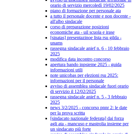
orario di servizio mercoledì 19/02/2025
piano di formazione per personale ata
a tutto il personale docente e non docente -
all'albo sindacale
corso di preparazione posizioni
economiche ata - uil scuola e irase
[sinatas] presentazinoe lista rsu gilda -
unams
rassegna sindacale anief n. 6 - 10 febbraio
2025
modifica data incontro concorso
apertura bando inpsieme 2025 - guida
informazioni utili
note unicobas per elezioni rsu 2025:
informazioni per il personale
avviso di assemblea sindacale fuori orario
di servizio il 12/02/2025
rassegna sindacale anief n. 5 - 3 febbraio
2025
news 3/2/2025 - concorso pnnr 2: le date
per la prova scritta
[sindacato nazionale federata] dai forza
agli ata - mancuso e mastrolia insieme per
un sindacato più forte