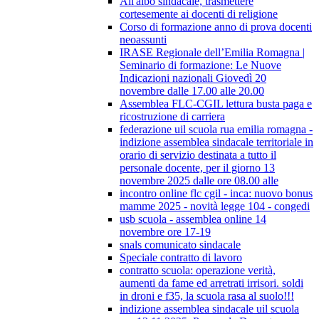
All'albo sindacale, trasmettere
cortesemente ai docenti di religione
Corso di formazione anno di prova docenti
neoassunti
IRASE Regionale dell’Emilia Romagna |
Seminario di formazione: Le Nuove
Indicazioni nazionali Giovedì 20
novembre dalle 17.00 alle 20.00
Assemblea FLC-CGIL lettura busta paga e
ricostruzione di carriera
federazione uil scuola rua emilia romagna -
indizione assemblea sindacale territoriale in
orario di servizio destinata a tutto il
personale docente, per il giorno 13
novembre 2025 dalle ore 08.00 alle
incontro online flc cgil - inca: nuovo bonus
mamme 2025 - novità legge 104 - congedi
usb scuola - assemblea online 14
novembre ore 17-19
snals comunicato sindacale
Speciale contratto di lavoro
contratto scuola: operazione verità,
aumenti da fame ed arretrati irrisori. soldi
in droni e f35, la scuola rasa al suolo!!!
indizione assemblea sindacale uil scuola