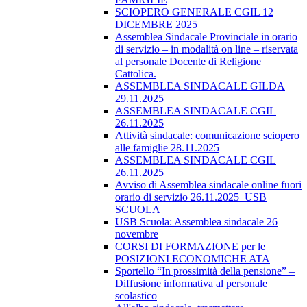
SCIOPERO GENERALE CGIL 12
DICEMBRE 2025
Assemblea Sindacale Provinciale in orario
di servizio – in modalità on line – riservata
al personale Docente di Religione
Cattolica.
ASSEMBLEA SINDACALE GILDA
29.11.2025
ASSEMBLEA SINDACALE CGIL
26.11.2025
Attività sindacale: comunicazione sciopero
alle famiglie 28.11.2025
ASSEMBLEA SINDACALE CGIL
26.11.2025
Avviso di Assemblea sindacale online fuori
orario di servizio 26.11.2025_USB
SCUOLA
USB Scuola: Assemblea sindacale 26
novembre
CORSI DI FORMAZIONE per le
POSIZIONI ECONOMICHE ATA
Sportello “In prossimità della pensione” –
Diffusione informativa al personale
scolastico