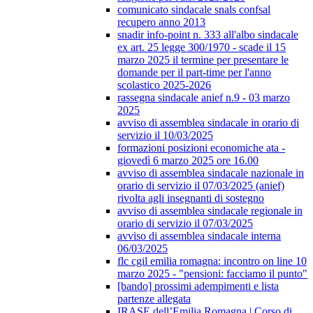
comunicato sindacale snals confsal
recupero anno 2013
snadir info-point n. 333 all'albo sindacale
ex art. 25 legge 300/1970 - scade il 15
marzo 2025 il termine per presentare le
domande per il part-time per l'anno
scolastico 2025-2026
rassegna sindacale anief n.9 - 03 marzo
2025
avviso di assemblea sindacale in orario di
servizio il 10/03/2025
formazioni posizioni economiche ata -
giovedì 6 marzo 2025 ore 16.00
avviso di assemblea sindacale nazionale in
orario di servizio il 07/03/2025 (anief)
rivolta agli insegnanti di sostegno
avviso di assemblea sindacale regionale in
orario di servizio il 07/03/2025
avviso di assemblea sindacale interna
06/03/2025
flc cgil emilia romagna: incontro on line 10
marzo 2025 - "pensioni: facciamo il punto"
[bando] prossimi adempimenti e lista
partenze allegata
IRASE dell’Emilia Romagna | Corso di