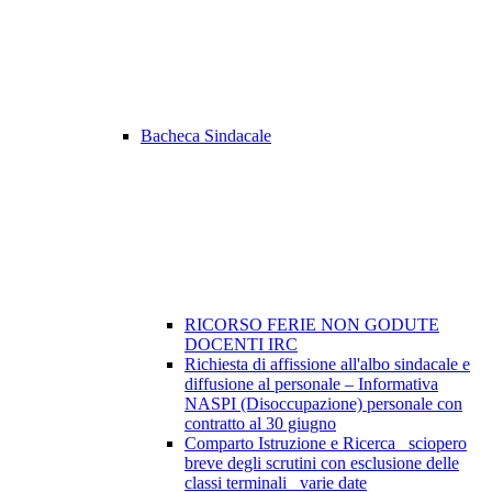
Bacheca Sindacale
RICORSO FERIE NON GODUTE
DOCENTI IRC
Richiesta di affissione all'albo sindacale e
diffusione al personale – Informativa
NASPI (Disoccupazione) personale con
contratto al 30 giugno
Comparto Istruzione e Ricerca_ sciopero
breve degli scrutini con esclusione delle
classi terminali_ varie date