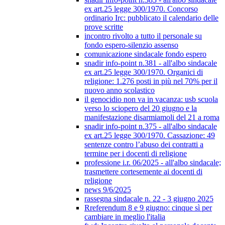
ex art.25 legge 300/1970. Concorso
ordinario Irc: pubblicato il calendario delle
prove scritte
incontro rivolto a tutto il personale su
fondo espero-silenzio assenso
comunicazione sindacale fondo espero
snadir info-point n.381 - all'albo sindacale
ex art.25 legge 300/1970. Organici di
religione: 1.276 posti in più nel 70% per il
nuovo anno scolastico
il genocidio non va in vacanza: usb scuola
verso lo sciopero del 20 giugno e la
manifestazione disarmiamoli del 21 a roma
snadir info-point n.375 - all'albo sindacale
ex art.25 legge 300/1970. Cassazione: 49
sentenze contro l’abuso dei contratti a
termine per i docenti di religione
professione i.r. 06/2025 - all'albo sindacale;
trasmettere cortesemente ai docenti di
religione
news 9/6/2025
rassegna sindacale n. 22 - 3 giugno 2025
Rreferendum 8 e 9 giugno: cinque sì per
cambiare in meglio l'italia