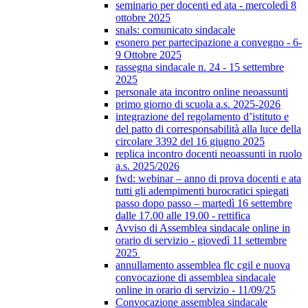
seminario per docenti ed ata - mercoledì 8
ottobre 2025
snals: comunicato sindacale
esonero per partecipazione a convegno - 6-
9 Ottobre 2025
rassegna sindacale n. 24 - 15 settembre
2025
personale ata incontro online neoassunti
primo giorno di scuola a.s. 2025-2026
integrazione del regolamento d’istituto e
del patto di corresponsabilità alla luce della
circolare 3392 del 16 giugno 2025
replica incontro docenti neoassunti in ruolo
a.s. 2025/2026
fwd: webinar – anno di prova docenti e ata
tutti gli adempimenti burocratici spiegati
passo dopo passo – martedì 16 settembre
dalle 17.00 alle 19.00 - rettifica
Avviso di Assemblea sindacale online in
orario di servizio - giovedì 11 settembre
2025
annullamento assemblea flc cgil e nuova
convocazione di assemblea sindacale
online in orario di servizio - 11/09/25
Convocazione assemblea sindacale