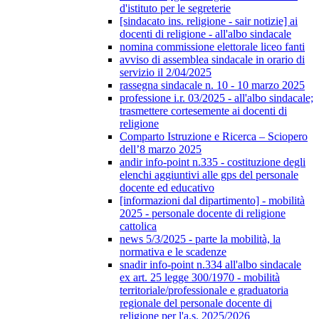
d'istituto per le segreterie
[sindacato ins. religione - sair notizie] ai
docenti di religione - all'albo sindacale
nomina commissione elettorale liceo fanti
avviso di assemblea sindacale in orario di
servizio il 2/04/2025
rassegna sindacale n. 10 - 10 marzo 2025
professione i.r. 03/2025 - all'albo sindacale;
trasmettere cortesemente ai docenti di
religione
Comparto Istruzione e Ricerca – Sciopero
dell’8 marzo 2025
andir info-point n.335 - costituzione degli
elenchi aggiuntivi alle gps del personale
docente ed educativo
[informazioni dal dipartimento] - mobilità
2025 - personale docente di religione
cattolica
news 5/3/2025 - parte la mobilità, la
normativa e le scadenze
snadir info-point n.334 all'albo sindacale
ex art. 25 legge 300/1970 - mobilità
territoriale/professionale e graduatoria
regionale del personale docente di
religione per l'a.s. 2025/2026