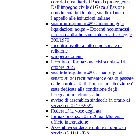
corridoi umanitari di Pace da proteggere -
Dall’impegno civile di Gaza all’azione
nonviolenta in Ucraina, snadir rilancia
l’appello alle istituzioni italiane
snadir info-point n.489 - monitoraggio
liquidazioni noipa – Docenti neoimmessi
in ruolo - all'albo sindacale ex art.25 legge
300/1970
Incontro rivolto a tutto il personale di
religione
sciopero domani
incontro di formazione cisl scuola – 14
ottobre 2025
snadir info-point n.485 - snadir/fgu al
senato su ddl reclutamento: è ora di passare
dalle parole ai fatti! Particolare attenzione è
stata dedicata alla condizione degli
insegnanti religione - albo
avviso di assemblea sindacale in orario di
servizio il 02/10/2025
[federata] la voce degli ata
formazione a.s. 2025-26 uat Modena -
ufficio integrazione
Assemblea sindacale online in orario di
servizio 29.09.2025