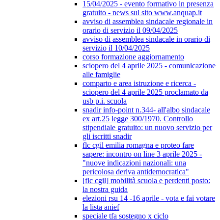
15/04/2025 - evento formativo in presenza
gratuito - news sul sito www.anquap.it
avviso di assemblea sindacale regionale in
orario di servizio il 09/04/2025
avviso di assemblea sindacale in orario di
servizio il 10/04/2025
corso formazione aggiornamento
sciopero del 4 aprile 2025 - comunicazione
alle famiglie
comparto e area istruzione e ricerca -
sciopero del 4 aprile 2025 proclamato da
usb p.i. scuola
snadir info-point n.344- all'albo sindacale
ex art.25 legge 300/1970. Controllo
stipendiale gratuito: un nuovo servizio per
gli iscritti snadir
flc cgil emilia romagna e proteo fare
sapere: incontro on line 3 aprile 2025 -
"nuove indicazioni nazionali: una
pericolosa deriva antidemocratica"
[flc cgil] mobilità scuola e perdenti posto:
la nostra guida
elezioni rsu 14 -16 aprile - vota e fai votare
la lista anief
speciale tfa sostegno x ciclo