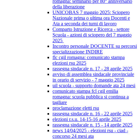
romagna: seminario per 80° anniversario
della liberazione
UNICOBAS 7 maggio 2025: Sciopero
Nazionale prima o ultima ora Docenti e
Ata a seconda dei turni di lavoro
Comparto Istruzione e Ricerca - settore
Scuola - azioni di sciopero del 7 maggio
2025
Incontro personale DOCENTE su percorsi
specializzazione INDIRE
flc cgil romagna: comunicato stampa
elezioni rsu 2025
rassegna sindacale n. 17 - 28 aprile 2025
avviso di assemblea sindacale provinciale
in orario di servizio - 7 maggio 2025
uil scuola - supporto domande ata 24 mesi
comunicato stampa fcl cgil emilia
romagna: scuola pubblica si continua a
tagliare
proclamazione eletti rsu
rassegna sindacale n. 16 - 22 aprile 2025
elezioni r.s.u. 14-15-16 aprile 2025
rassegna sindacale n. 15 - 14 aprile 2025
news 14/04/2025 - elezioni rsu - ciad -
concorso 24 mesi ata