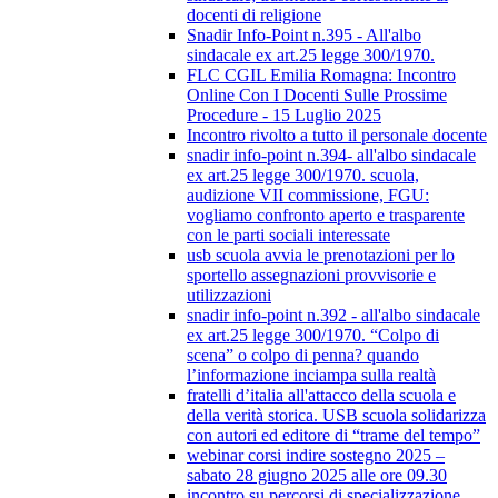
docenti di religione
Snadir Info-Point n.395 - All'albo
sindacale ex art.25 legge 300/1970.
FLC CGIL Emilia Romagna: Incontro
Online Con I Docenti Sulle Prossime
Procedure - 15 Luglio 2025
Incontro rivolto a tutto il personale docente
snadir info-point n.394- all'albo sindacale
ex art.25 legge 300/1970. scuola,
audizione VII commissione, FGU:
vogliamo confronto aperto e trasparente
con le parti sociali interessate
usb scuola avvia le prenotazioni per lo
sportello assegnazioni provvisorie e
utilizzazioni
snadir info-point n.392 - all'albo sindacale
ex art.25 legge 300/1970. “Colpo di
scena” o colpo di penna? quando
l’informazione inciampa sulla realtà
fratelli d’italia all'attacco della scuola e
della verità storica. USB scuola solidarizza
con autori ed editore di “trame del tempo”
webinar corsi indire sostegno 2025 –
sabato 28 giugno 2025 alle ore 09.30
incontro su percorsi di specializzazione