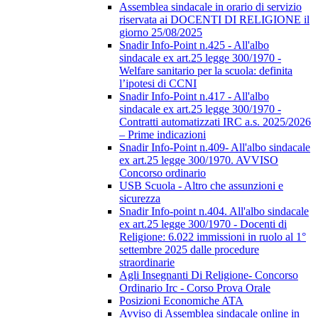
Assemblea sindacale in orario di servizio
riservata ai DOCENTI DI RELIGIONE il
giorno 25/08/2025
Snadir Info-Point n.425 - All'albo
sindacale ex art.25 legge 300/1970 -
Welfare sanitario per la scuola: definita
l’ipotesi di CCNI
Snadir Info-Point n.417 - All'albo
sindacale ex art.25 legge 300/1970 -
Contratti automatizzati IRC a.s. 2025/2026
– Prime indicazioni
Snadir Info-Point n.409- All'albo sindacale
ex art.25 legge 300/1970. AVVISO
Concorso ordinario
USB Scuola - Altro che assunzioni e
sicurezza
Snadir Info-point n.404. All'albo sindacale
ex art.25 legge 300/1970 - Docenti di
Religione: 6.022 immissioni in ruolo al 1°
settembre 2025 dalle procedure
straordinarie
Agli Insegnanti Di Religione- Concorso
Ordinario Irc - Corso Prova Orale
Posizioni Economiche ATA
Avviso di Assemblea sindacale online in