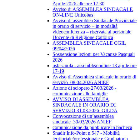
Aprile 2026 alle ore 17.30
Avviso di ASSEMBLEA SINDACALE
ON-LINE Unicobas
Avviso di assemblea Sindacale Provinciale
in orario di servizio – in modalità
videoconferenza – riservata al personale
Docente di Religione Cattolica
ASSEMBLEA SINDACALE CGIL
09/04/2026
Sospensione lezioni per Vacanze Pasquali
2026
usb scuola - assemblea online 13 aprile ore
17-19
Avviso di Assemblea sindacale in orario di
servizio_08.04.2026 ANIEF
Azione di sciopero 27/03/2026 -
comunicazione alle famiglie
AVVISO DI ASSEMBLEA
SINDACALE IN ORARIO DI
SERVIZIO 31.03.2026_GILDA
Convocazione di un’assemblea
sindacale_30/03/2026 ANIEF
comunicazione da pubblicare in bacheca
Snadir Info-Point n.547 - Mobilità
territoriale/professionale e Graduatoria