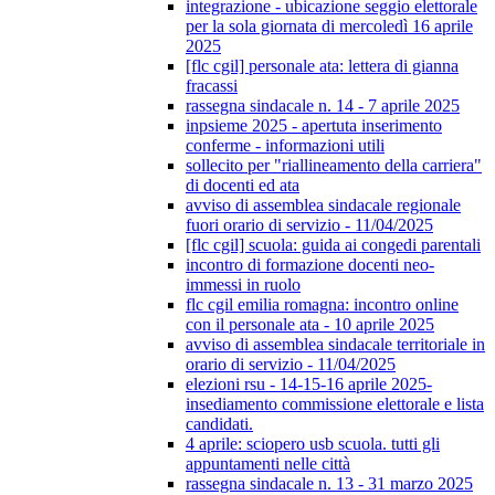
integrazione - ubicazione seggio elettorale
per la sola giornata di mercoledì 16 aprile
2025
[flc cgil] personale ata: lettera di gianna
fracassi
rassegna sindacale n. 14 - 7 aprile 2025
inpsieme 2025 - apertuta inserimento
conferme - informazioni utili
sollecito per "riallineamento della carriera"
di docenti ed ata
avviso di assemblea sindacale regionale
fuori orario di servizio - 11/04/2025
[flc cgil] scuola: guida ai congedi parentali
incontro di formazione docenti neo-
immessi in ruolo
flc cgil emilia romagna: incontro online
con il personale ata - 10 aprile 2025
avviso di assemblea sindacale territoriale in
orario di servizio - 11/04/2025
elezioni rsu - 14-15-16 aprile 2025-
insediamento commissione elettorale e lista
candidati.
4 aprile: sciopero usb scuola. tutti gli
appuntamenti nelle città
rassegna sindacale n. 13 - 31 marzo 2025