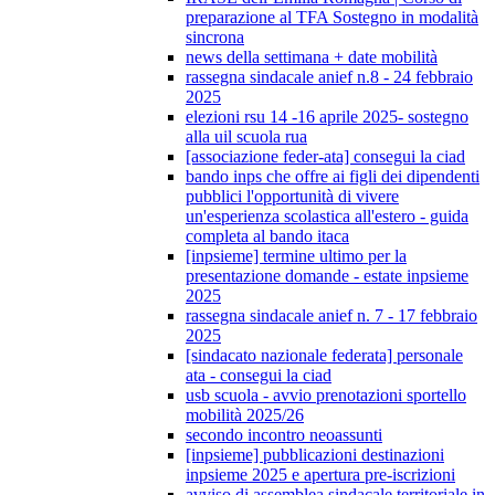
preparazione al TFA Sostegno in modalità
sincrona
news della settimana + date mobilità
rassegna sindacale anief n.8 - 24 febbraio
2025
elezioni rsu 14 -16 aprile 2025- sostegno
alla uil scuola rua
[associazione feder-ata] consegui la ciad
bando inps che offre ai figli dei dipendenti
pubblici l'opportunità di vivere
un'esperienza scolastica all'estero - guida
completa al bando itaca
[inpsieme] termine ultimo per la
presentazione domande - estate inpsieme
2025
rassegna sindacale anief n. 7 - 17 febbraio
2025
[sindacato nazionale federata] personale
ata - consegui la ciad
usb scuola - avvio prenotazioni sportello
mobilità 2025/26
secondo incontro neoassunti
[inpsieme] pubblicazioni destinazioni
inpsieme 2025 e apertura pre-iscrizioni
avviso di assemblea sindacale territoriale in