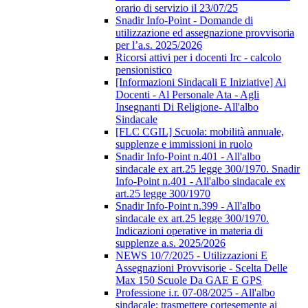
orario di servizio il 23/07/25
Snadir Info-Point - Domande di
utilizzazione ed assegnazione provvisoria
per l’a.s. 2025/2026
Ricorsi attivi per i docenti Irc - calcolo
pensionistico
[Informazioni Sindacali E Iniziative] Ai
Docenti - Al Personale Ata - Agli
Insegnanti Di Religione- All'albo
Sindacale
[FLC CGIL] Scuola: mobilità annuale,
supplenze e immissioni in ruolo
Snadir Info-Point n.401 - All'albo
sindacale ex art.25 legge 300/1970. Snadir
Info-Point n.401 - All'albo sindacale ex
art.25 legge 300/1970
Snadir Info-Point n.399 - All'albo
sindacale ex art.25 legge 300/1970.
Indicazioni operative in materia di
supplenze a.s. 2025/2026
NEWS 10/7/2025 - Utilizzazioni E
Assegnazioni Provvisorie - Scelta Delle
Max 150 Scuole Da GAE E GPS
Professione i.r. 07-08/2025 - All'albo
sindacale; trasmettere cortesemente ai