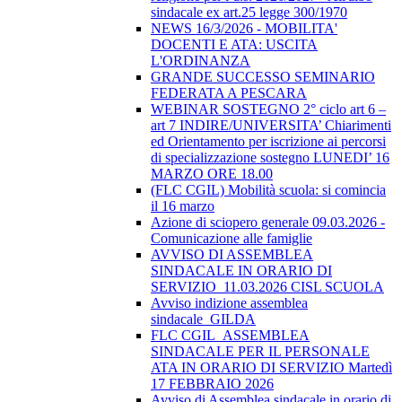
sindacale ex art.25 legge 300/1970
NEWS 16/3/2026 - MOBILITA'
DOCENTI E ATA: USCITA
L'ORDINANZA
GRANDE SUCCESSO SEMINARIO
FEDERATA A PESCARA
WEBINAR SOSTEGNO 2° ciclo art 6 –
art 7 INDIRE/UNIVERSITA’ Chiarimenti
ed Orientamento per iscrizione ai percorsi
di specializzazione sostegno LUNEDI’ 16
MARZO ORE 18.00
(FLC CGIL) Mobilità scuola: si comincia
il 16 marzo
Azione di sciopero generale 09.03.2026 -
Comunicazione alle famiglie
AVVISO DI ASSEMBLEA
SINDACALE IN ORARIO DI
SERVIZIO_11.03.2026 CISL SCUOLA
Avviso indizione assemblea
sindacale_GILDA
FLC CGIL_ASSEMBLEA
SINDACALE PER IL PERSONALE
ATA IN ORARIO DI SERVIZIO Martedì
17 FEBBRAIO 2026
Avviso di Assemblea sindacale in orario di