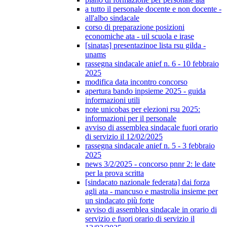
a tutto il personale docente e non docente -
all'albo sindacale
corso di preparazione posizioni
economiche ata - uil scuola e irase
[sinatas] presentazinoe lista rsu gilda -
unams
rassegna sindacale anief n. 6 - 10 febbraio
2025
modifica data incontro concorso
apertura bando inpsieme 2025 - guida
informazioni utili
note unicobas per elezioni rsu 2025:
informazioni per il personale
avviso di assemblea sindacale fuori orario
di servizio il 12/02/2025
rassegna sindacale anief n. 5 - 3 febbraio
2025
news 3/2/2025 - concorso pnnr 2: le date
per la prova scritta
[sindacato nazionale federata] dai forza
agli ata - mancuso e mastrolia insieme per
un sindacato più forte
avviso di assemblea sindacale in orario di
servizio e fuori orario di servizio il