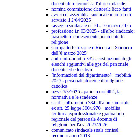
docenti di religione - all'albo sindacale
nomina commissione elettorale liceo fanti
avviso di assemblea sindacale in orario di
servizio il 2/04/2025
rassegna sindacale n. 10 - 10 marzo 2025
professione i.r. 03/2025 - all'albo sindacale;
trasmettere cortesemente ai docenti di
religione
Comparto Istruzione e Ricerca – Sciopero
dell’8 marzo 2025
andir info-point n.335 - costituzione degli
elenchi aggiuntivi alle gps del personale
docente ed educativo
[informazioni dal dipartimento] - mobilità
2025 - personale docente di religione
cattolica
news 5/3/2025 - parte la mobilità, la
normativa e le scadenze
snadir info-point n.334 all'albo sindacale
ex art. 25 legge 300/1970 - mobilità
territoriale/professionale e graduatoria
regionale del personale docente di
religione per l'a.s. 2025/2026
comunicato sindacale snals confsal
recupero anno 2013