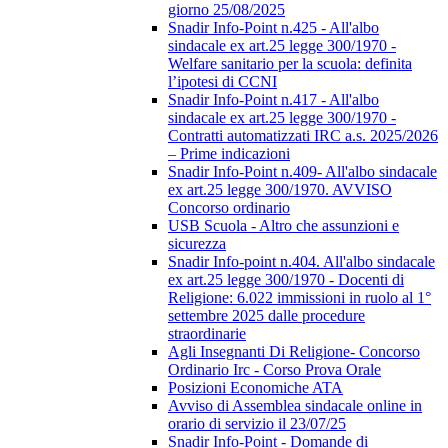
giorno 25/08/2025
Snadir Info-Point n.425 - All'albo
sindacale ex art.25 legge 300/1970 -
Welfare sanitario per la scuola: definita
l’ipotesi di CCNI
Snadir Info-Point n.417 - All'albo
sindacale ex art.25 legge 300/1970 -
Contratti automatizzati IRC a.s. 2025/2026
– Prime indicazioni
Snadir Info-Point n.409- All'albo sindacale
ex art.25 legge 300/1970. AVVISO
Concorso ordinario
USB Scuola - Altro che assunzioni e
sicurezza
Snadir Info-point n.404. All'albo sindacale
ex art.25 legge 300/1970 - Docenti di
Religione: 6.022 immissioni in ruolo al 1°
settembre 2025 dalle procedure
straordinarie
Agli Insegnanti Di Religione- Concorso
Ordinario Irc - Corso Prova Orale
Posizioni Economiche ATA
Avviso di Assemblea sindacale online in
orario di servizio il 23/07/25
Snadir Info-Point - Domande di