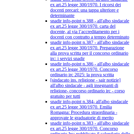
ex art.25 legge 300/1970. I ricorsi dei
docenti precari: una tappa ulteriore e
determinante
snadir info-point n.388 - all'albo sindacale
ex art.25 legge 300/1970. carta del
docente, al via l’accreditamento per i
docenti con contratto a tempo determinato
snadir info-point n.387 - all'albo sindacale
ex art.25 legge 300/1970. Preparazione
alla prova scritta per il concorso ordinario
irc: i servizi snadir
snadir info-point n.386 - all'albo sindacale
ex art.25 legge 300/1970. Concorso
ordinario irc 2025: la prova scritta
[sindacato ins. religione - sair notizie]
all'albo sindacale - agli insegnanti di
religione- concorso ordinario irc - corso
gratuito per tutti
snadir info-point n.384- all'albo sindacale
ex art.25 legge 300/1970. Emilia
Romagna: Procedura straordinaria -
approvate le graduatorie di merito
snadir info-point n.383 - all'albo sindacale
ex art.25 legge 300/1970. Concorso
ordinario Irc: pubblicato il calendario delle