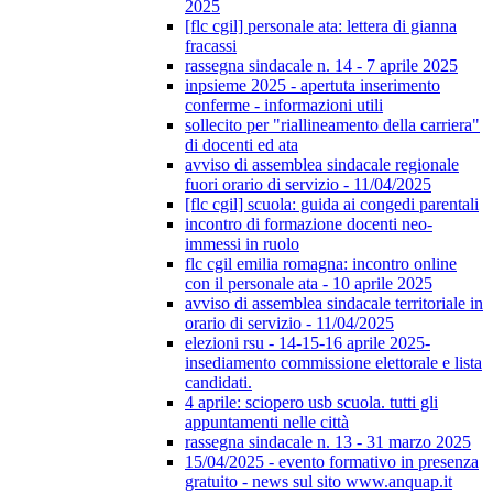
2025
[flc cgil] personale ata: lettera di gianna
fracassi
rassegna sindacale n. 14 - 7 aprile 2025
inpsieme 2025 - apertuta inserimento
conferme - informazioni utili
sollecito per "riallineamento della carriera"
di docenti ed ata
avviso di assemblea sindacale regionale
fuori orario di servizio - 11/04/2025
[flc cgil] scuola: guida ai congedi parentali
incontro di formazione docenti neo-
immessi in ruolo
flc cgil emilia romagna: incontro online
con il personale ata - 10 aprile 2025
avviso di assemblea sindacale territoriale in
orario di servizio - 11/04/2025
elezioni rsu - 14-15-16 aprile 2025-
insediamento commissione elettorale e lista
candidati.
4 aprile: sciopero usb scuola. tutti gli
appuntamenti nelle città
rassegna sindacale n. 13 - 31 marzo 2025
15/04/2025 - evento formativo in presenza
gratuito - news sul sito www.anquap.it