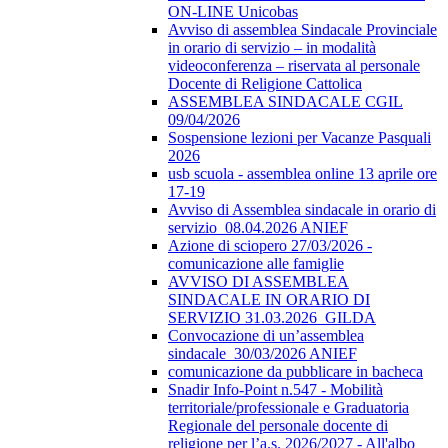
ON-LINE Unicobas
Avviso di assemblea Sindacale Provinciale
in orario di servizio – in modalità
videoconferenza – riservata al personale
Docente di Religione Cattolica
ASSEMBLEA SINDACALE CGIL
09/04/2026
Sospensione lezioni per Vacanze Pasquali
2026
usb scuola - assemblea online 13 aprile ore
17-19
Avviso di Assemblea sindacale in orario di
servizio_08.04.2026 ANIEF
Azione di sciopero 27/03/2026 -
comunicazione alle famiglie
AVVISO DI ASSEMBLEA
SINDACALE IN ORARIO DI
SERVIZIO 31.03.2026_GILDA
Convocazione di un’assemblea
sindacale_30/03/2026 ANIEF
comunicazione da pubblicare in bacheca
Snadir Info-Point n.547 - Mobilità
territoriale/professionale e Graduatoria
Regionale del personale docente di
religione per l’a.s. 2026/2027 - All'albo