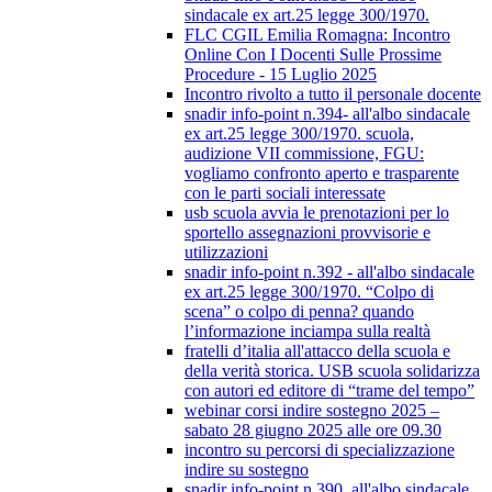
sindacale ex art.25 legge 300/1970.
FLC CGIL Emilia Romagna: Incontro
Online Con I Docenti Sulle Prossime
Procedure - 15 Luglio 2025
Incontro rivolto a tutto il personale docente
snadir info-point n.394- all'albo sindacale
ex art.25 legge 300/1970. scuola,
audizione VII commissione, FGU:
vogliamo confronto aperto e trasparente
con le parti sociali interessate
usb scuola avvia le prenotazioni per lo
sportello assegnazioni provvisorie e
utilizzazioni
snadir info-point n.392 - all'albo sindacale
ex art.25 legge 300/1970. “Colpo di
scena” o colpo di penna? quando
l’informazione inciampa sulla realtà
fratelli d’italia all'attacco della scuola e
della verità storica. USB scuola solidarizza
con autori ed editore di “trame del tempo”
webinar corsi indire sostegno 2025 –
sabato 28 giugno 2025 alle ore 09.30
incontro su percorsi di specializzazione
indire su sostegno
snadir info-point n.390. all'albo sindacale