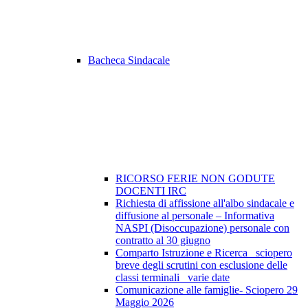
Bacheca Sindacale
RICORSO FERIE NON GODUTE
DOCENTI IRC
Richiesta di affissione all'albo sindacale e
diffusione al personale – Informativa
NASPI (Disoccupazione) personale con
contratto al 30 giugno
Comparto Istruzione e Ricerca_ sciopero
breve degli scrutini con esclusione delle
classi terminali_ varie date
Comunicazione alle famiglie- Sciopero 29
Maggio 2026