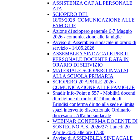
ASSISTENZA CAF AL PERSONALE
ATA
SCIOPERO DEL
18/05/2026_COMUNICAZIONE ALLE
FAMIGLIE
Azione di sciopero generale 6-7 Maggio
2026 - comunicazione alle famiglie
Avviso di Assemblea sindacale in orario di
servizio - 14.05.2026
ASSEMBLEA SINDACALE PER IL
PERSONALE DOCENTE E ATA IN
ORARIO DI SERVIZIO
MATERIALE SCIOPERO INVALSI
ALLA SCUOLA PRIMARIA
SCIOPERO 20 APRILE 2026 -
COMUNICAZIONE ALLE FAMIGLIE
Snadir Info-Point n.557 - Mobilità docenti
di religione di ruolo: il Tribunale di
Brindisi conferma diritto alla sede e limita
spazi intervento discrezionale Ordinario
diocesano - All'albo sindacale
WEBINAR CONFERMA DOCENTE DI
SOSTEGNO A.S. 2026/27: Lunedì 20
Aprile 2026 alle ore 17.30
Avviso di ASSEMBLEA SINDACALE