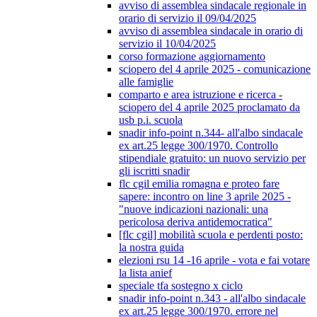
avviso di assemblea sindacale regionale in
orario di servizio il 09/04/2025
avviso di assemblea sindacale in orario di
servizio il 10/04/2025
corso formazione aggiornamento
sciopero del 4 aprile 2025 - comunicazione
alle famiglie
comparto e area istruzione e ricerca -
sciopero del 4 aprile 2025 proclamato da
usb p.i. scuola
snadir info-point n.344- all'albo sindacale
ex art.25 legge 300/1970. Controllo
stipendiale gratuito: un nuovo servizio per
gli iscritti snadir
flc cgil emilia romagna e proteo fare
sapere: incontro on line 3 aprile 2025 -
"nuove indicazioni nazionali: una
pericolosa deriva antidemocratica"
[flc cgil] mobilità scuola e perdenti posto:
la nostra guida
elezioni rsu 14 -16 aprile - vota e fai votare
la lista anief
speciale tfa sostegno x ciclo
snadir info-point n.343 - all'albo sindacale
ex art.25 legge 300/1970. errore nel