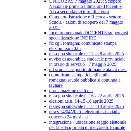
UNICOBAS 7 maggio 2025: Sciopero
Nazionale prima o ultima ora Docenti e
Ata a seconda dei turni di lavoro
Comparto Istruzione e Ricerca - settore
Scuola - azioni di sciopero del 7 maggio
2025
Incontro personale DOCENTE su percorsi
specializzazione INDIRE
flc cgil romagna: comunicato stampa
elezioni rsu 2025
rassegna sindacale n. 17 - 28 aprile 2025
avviso di assemblea sindacale provinciale
in orario di servizio - 7 maggio 2025
uil scuola - supporto domande ata 24 mesi
comunicato stampa fcl cgil emilia
romagna: scuola pubblica si continua a
tagliare
proclamazione eletti rsu
rassegna sindacale n. 16 - 22 aprile 2025
elezioni r.s.u. 14-15-16 aprile 2025
rassegna sindacale n. 15 - 14 aprile 2025
news 14/04/2025 - elezioni rsu - ciad -
concorso 24 mesi ata
integrazione - ubicazione seggio elettorale
per la sola giornata di mercoledì 16 aprile