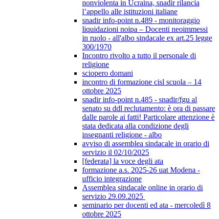
nonviolenta in Ucraina, snadir rilancia
l’appello alle istituzioni italiane
snadir info-point n.489 - monitoraggio
liquidazioni noipa – Docenti neoimmessi
in ruolo - all'albo sindacale ex art.25 legge
300/1970
Incontro rivolto a tutto il personale di
religione
sciopero domani
incontro di formazione cisl scuola – 14
ottobre 2025
snadir info-point n.485 - snadir/fgu al
senato su ddl reclutamento: è ora di passare
dalle parole ai fatti! Particolare attenzione è
stata dedicata alla condizione degli
insegnanti religione - albo
avviso di assemblea sindacale in orario di
servizio il 02/10/2025
[federata] la voce degli ata
formazione a.s. 2025-26 uat Modena -
ufficio integrazione
Assemblea sindacale online in orario di
servizio 29.09.2025
seminario per docenti ed ata - mercoledì 8
ottobre 2025