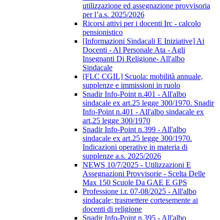
utilizzazione ed assegnazione provvisoria
per l’a.s. 2025/2026
Ricorsi attivi per i docenti Irc - calcolo
pensionistico
[Informazioni Sindacali E Iniziative] Ai
Docenti - Al Personale Ata - Agli
Insegnanti Di Religione- All'albo
Sindacale
[FLC CGIL] Scuola: mobilità annuale,
supplenze e immissioni in ruolo
Snadir Info-Point n.401 - All'albo
sindacale ex art.25 legge 300/1970. Snadir
Info-Point n.401 - All'albo sindacale ex
art.25 legge 300/1970
Snadir Info-Point n.399 - All'albo
sindacale ex art.25 legge 300/1970.
Indicazioni operative in materia di
supplenze a.s. 2025/2026
NEWS 10/7/2025 - Utilizzazioni E
Assegnazioni Provvisorie - Scelta Delle
Max 150 Scuole Da GAE E GPS
Professione i.r. 07-08/2025 - All'albo
sindacale; trasmettere cortesemente ai
docenti di religione
Snadir Info-Point n.395 - All'albo