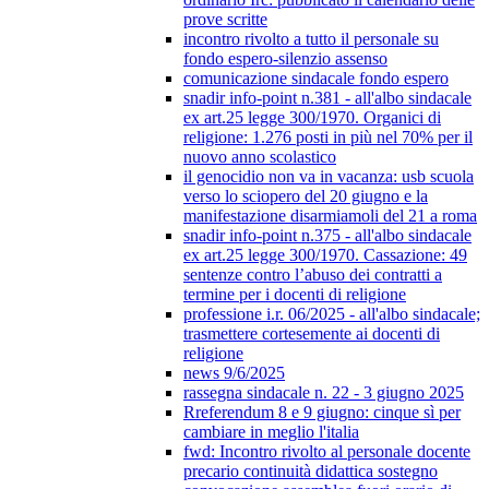
prove scritte
incontro rivolto a tutto il personale su
fondo espero-silenzio assenso
comunicazione sindacale fondo espero
snadir info-point n.381 - all'albo sindacale
ex art.25 legge 300/1970. Organici di
religione: 1.276 posti in più nel 70% per il
nuovo anno scolastico
il genocidio non va in vacanza: usb scuola
verso lo sciopero del 20 giugno e la
manifestazione disarmiamoli del 21 a roma
snadir info-point n.375 - all'albo sindacale
ex art.25 legge 300/1970. Cassazione: 49
sentenze contro l’abuso dei contratti a
termine per i docenti di religione
professione i.r. 06/2025 - all'albo sindacale;
trasmettere cortesemente ai docenti di
religione
news 9/6/2025
rassegna sindacale n. 22 - 3 giugno 2025
Rreferendum 8 e 9 giugno: cinque sì per
cambiare in meglio l'italia
fwd: Incontro rivolto al personale docente
precario continuità didattica sostegno