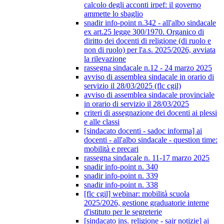
calcolo degli acconti irpef: il governo
ammette lo sbaglio
snadir info-point n.342 - all'albo sindacale
ex art.25 legge 300/1970. Organico di
diritto dei docenti di religione (di ruolo e
non di ruolo) per l'a.s. 2025/2026, avviata
la rilevazione
rassegna sindacale n.12 - 24 marzo 2025
avviso di assemblea sindacale in orario di
servizio il 28/03/2025 (flc cgil)
avviso di assemblea sindacale provinciale
in orario di servizio il 28/03/2025
criteri di assegnazione dei docenti ai plessi
e alle classi
[sindacato docenti - sadoc informa] ai
docenti - all'albo sindacale - question time:
mobilità e precari
rassegna sindacale n. 11-17 marzo 2025
snadir info-point n. 340
snadir info-point n. 339
snadir info-point n. 338
[flc cgil] webinar: mobilità scuola
2025/2026, gestione graduatorie interne
d'istituto per le segreterie
[sindacato ins. religione - sair notizie] ai