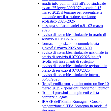
snadir info-point n. 333 all'albo sindacale
ex art. 25 legge 300/1970 - scade il 15
marzo 2025 il termine per presentare le
domande per il part-time per l'anno
scolastico 2025-2026
rassegna sindacale anief n.9 - 03 marzo
2025
avviso di assemblea sindacale in orario di
servizio il 10/03/2025
formazioni posizioni economiche ata -
giovedì 6 marzo 2025 ore 16.00
avviso di assemblea sindacale nazionale in
orario di servizio il 07/03/2025 (anief)
rivolta agli insegnanti di sostegno
avviso di assemblea sindacale regionale in
orario di servizio il 07/03/2025
avviso di assemblea sindacale interna
06/03/2025
flc cgil emilia romagna: incontro on line 10
marzo 2025 - "pensioni: facciamo il punto"
[bando] prossimi adempimenti e lista
partenze allegata
IRASE dell’Emilia Romagna | Corso di
preparazione al TFA Sostegno in modalità
sincrona