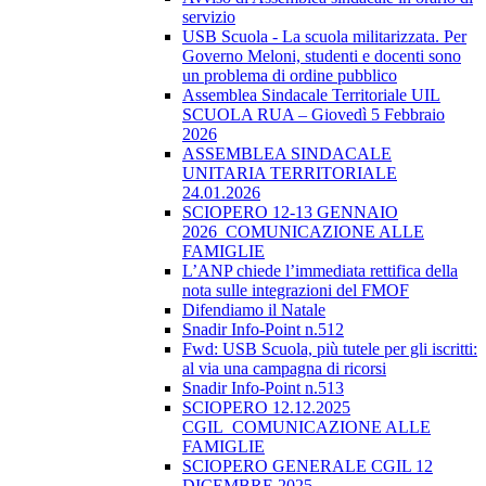
servizio
USB Scuola - La scuola militarizzata. Per
Governo Meloni, studenti e docenti sono
un problema di ordine pubblico
Assemblea Sindacale Territoriale UIL
SCUOLA RUA – Giovedì 5 Febbraio
2026
ASSEMBLEA SINDACALE
UNITARIA TERRITORIALE
24.01.2026
SCIOPERO 12-13 GENNAIO
2026_COMUNICAZIONE ALLE
FAMIGLIE
L’ANP chiede l’immediata rettifica della
nota sulle integrazioni del FMOF
Difendiamo il Natale
Snadir Info-Point n.512
Fwd: USB Scuola, più tutele per gli iscritti:
al via una campagna di ricorsi
Snadir Info-Point n.513
SCIOPERO 12.12.2025
CGIL_COMUNICAZIONE ALLE
FAMIGLIE
SCIOPERO GENERALE CGIL 12
DICEMBRE 2025