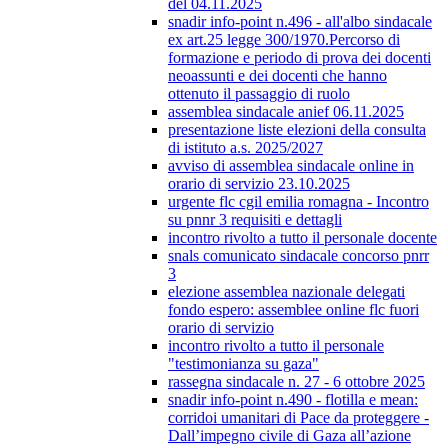
del 04.11.2025
snadir info-point n.496 - all'albo sindacale
ex art.25 legge 300/1970.Percorso di
formazione e periodo di prova dei docenti
neoassunti e dei docenti che hanno
ottenuto il passaggio di ruolo
assemblea sindacale anief 06.11.2025
presentazione liste elezioni della consulta
di istituto a.s. 2025/2027
avviso di assemblea sindacale online in
orario di servizio 23.10.2025
urgente flc cgil emilia romagna - Incontro
su pnnr 3 requisiti e dettagli
incontro rivolto a tutto il personale docente
snals comunicato sindacale concorso pnrr
3
elezione assemblea nazionale delegati
fondo espero: assemblee online flc fuori
orario di servizio
incontro rivolto a tutto il personale
"testimonianza su gaza"
rassegna sindacale n. 27 - 6 ottobre 2025
snadir info-point n.490 - flotilla e mean:
corridoi umanitari di Pace da proteggere -
Dall’impegno civile di Gaza all’azione