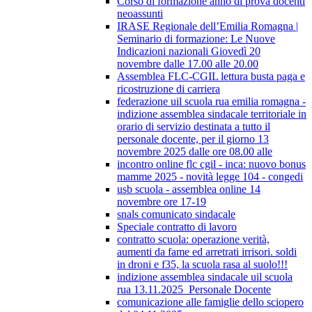
Corso di formazione anno di prova docenti
neoassunti
IRASE Regionale dell’Emilia Romagna |
Seminario di formazione: Le Nuove
Indicazioni nazionali Giovedì 20
novembre dalle 17.00 alle 20.00
Assemblea FLC-CGIL lettura busta paga e
ricostruzione di carriera
federazione uil scuola rua emilia romagna -
indizione assemblea sindacale territoriale in
orario di servizio destinata a tutto il
personale docente, per il giorno 13
novembre 2025 dalle ore 08.00 alle
incontro online flc cgil - inca: nuovo bonus
mamme 2025 - novità legge 104 - congedi
usb scuola - assemblea online 14
novembre ore 17-19
snals comunicato sindacale
Speciale contratto di lavoro
contratto scuola: operazione verità,
aumenti da fame ed arretrati irrisori. soldi
in droni e f35, la scuola rasa al suolo!!!
indizione assemblea sindacale uil scuola
rua 13.11.2025_Personale Docente
comunicazione alle famiglie dello sciopero