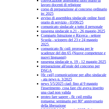
convocazione assemblea fuori orario di
lavoro docenti di religione
corso di preparazione al concorso ordinario
irc 2025
avviso di assemblea sindacale online fuori
orario di servizio - 03/06/25
comunicato sindacale a tutto il personale
rassegna sindacale n.21 - 26 maggio 2025
Comparto Istruzione e Ricerca - settore
Scuola - sciopero del 23 e 24 maggio
2025
comunicato flc cgil: proroga per le
scadenze del dm 65 (Nuove competenze e
nuovi linguaggi)
rassegna sindacale n. 19 - 12 maggio 2025
preparazione all'orale del concorso per
DSGA
[flc cgil] comunicazione per albo sindacale
- ata news n. 3/2025
news 5/5/2025 ciad: fino al 9 maggio
l'inserimento, cosa fare chi aveva inserito
una ciad non valida
proteo fare sapere - flc cgil emilia
romagna: seminario per 80° anniversario
della liberazione