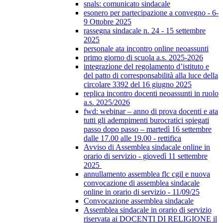
snals: comunicato sindacale
esonero per partecipazione a convegno - 6-
9 Ottobre 2025
rassegna sindacale n. 24 - 15 settembre
2025
personale ata incontro online neoassunti
primo giorno di scuola a.s. 2025-2026
integrazione del regolamento d’istituto e
del patto di corresponsabilità alla luce della
circolare 3392 del 16 giugno 2025
replica incontro docenti neoassunti in ruolo
a.s. 2025/2026
fwd: webinar – anno di prova docenti e ata
tutti gli adempimenti burocratici spiegati
passo dopo passo – martedì 16 settembre
dalle 17.00 alle 19.00 - rettifica
Avviso di Assemblea sindacale online in
orario di servizio - giovedì 11 settembre
2025
annullamento assemblea flc cgil e nuova
convocazione di assemblea sindacale
online in orario di servizio - 11/09/25
Convocazione assemblea sindacale
Assemblea sindacale in orario di servizio
riservata ai DOCENTI DI RELIGIONE il