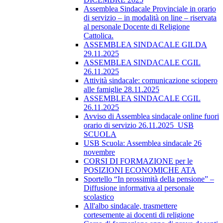
Assemblea Sindacale Provinciale in orario
di servizio – in modalità on line – riservata
al personale Docente di Religione
Cattolica.
ASSEMBLEA SINDACALE GILDA
29.11.2025
ASSEMBLEA SINDACALE CGIL
26.11.2025
Attività sindacale: comunicazione sciopero
alle famiglie 28.11.2025
ASSEMBLEA SINDACALE CGIL
26.11.2025
Avviso di Assemblea sindacale online fuori
orario di servizio 26.11.2025_USB
SCUOLA
USB Scuola: Assemblea sindacale 26
novembre
CORSI DI FORMAZIONE per le
POSIZIONI ECONOMICHE ATA
Sportello “In prossimità della pensione” –
Diffusione informativa al personale
scolastico
All'albo sindacale, trasmettere
cortesemente ai docenti di religione