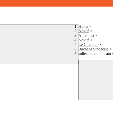
Home
>
Novità
>
Altre info
>
Novità
>
Le Circolari
>
Bacheca Sindacale
>
sollecito comunicato s