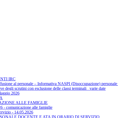
NTI IRC
 diffusione al personale – Informativa NASPI (Disoccupazione) personale
 degli scrutini con esclusione delle classi terminali_ varie date
Maggio 2026
TA
CAZIONE ALLE FAMIGLIE
6 - comunicazione alle famiglie
ervizio - 14.05.2026
SONALE DOCENTE E ATA IN ORARIO DI SERVIZIO