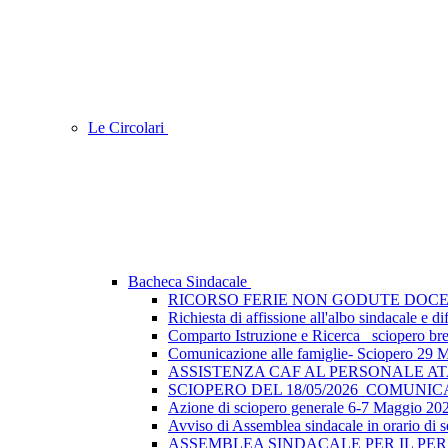
Le Circolari
Bacheca Sindacale
RICORSO FERIE NON GODUTE DOCE
Richiesta di affissione all'albo sindacale e
Comparto Istruzione e Ricerca_ sciopero breve
Comunicazione alle famiglie- Sciopero 29 
ASSISTENZA CAF AL PERSONALE A
SCIOPERO DEL 18/05/2026_COMUNI
Azione di sciopero generale 6-7 Maggio 202
Avviso di Assemblea sindacale in orario di s
ASSEMBLEA SINDACALE PER IL PER