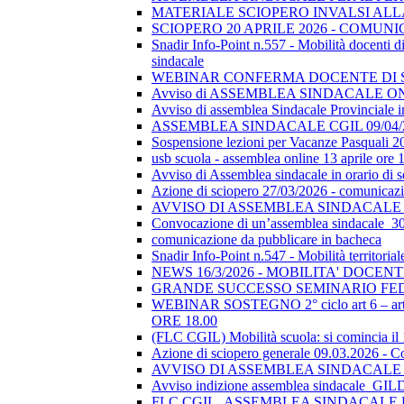
MATERIALE SCIOPERO INVALSI AL
SCIOPERO 20 APRILE 2026 - COMUN
Snadir Info-Point n.557 - Mobilità docenti di 
sindacale
WEBINAR CONFERMA DOCENTE DI SOSTEGN
Avviso di ASSEMBLEA SINDACALE ON
Avviso di assemblea Sindacale Provinciale in
ASSEMBLEA SINDACALE CGIL 09/04/
Sospensione lezioni per Vacanze Pasquali 2
usb scuola - assemblea online 13 aprile ore 
Avviso di Assemblea sindacale in orario di
Azione di sciopero 27/03/2026 - comunicazio
AVVISO DI ASSEMBLEA SINDACALE I
Convocazione di un’assemblea sindacale_
comunicazione da pubblicare in bacheca
Snadir Info-Point n.547 - Mobilità territoria
NEWS 16/3/2026 - MOBILITA' DOCEN
GRANDE SUCCESSO SEMINARIO FE
WEBINAR SOSTEGNO 2° ciclo art 6 – art 7
ORE 18.00
(FLC CGIL) Mobilità scuola: si comincia il
Azione di sciopero generale 09.03.2026 - C
AVVISO DI ASSEMBLEA SINDACALE I
Avviso indizione assemblea sindacale_GI
FLC CGIL_ASSEMBLEA SINDACALE PER