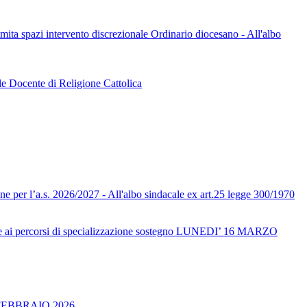
limita spazi intervento discrezionale Ordinario diocesano - All'albo
le Docente di Religione Cattolica
one per l’a.s. 2026/2027 - All'albo sindacale ex art.25 legge 300/1970
ai percorsi di specializzazione sostegno LUNEDI’ 16 MARZO
FEBBRAIO 2026