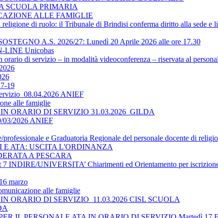
LA SCUOLA PRIMARIA
ICAZIONE ALLE FAMIGLIE
religione di ruolo: il Tribunale di Brindisi conferma diritto alla sede e 
O A.S. 2026/27: Lunedì 20 Aprile 2026 alle ore 17.30
-LINE Unicobas
 orario di servizio – in modalità videoconferenza – riservata al persona
2026
026
17-19
 servizio_08.04.2026 ANIEF
ne alle famiglie
N ORARIO DI SERVIZIO 31.03.2026_GILDA
30/03/2026 ANIEF
le/professionale e Graduatoria Regionale del personale docente di religi
TI E ATA: USCITA L'ORDINANZA
DERATA A PESCARA
 INDIRE/UNIVERSITA’ Chiarimenti ed Orientamento per iscrizione 
 16 marzo
omunicazione alle famiglie
N ORARIO DI SERVIZIO_11.03.2026 CISL SCUOLA
LDA
 IL PERSONALE ATA IN ORARIO DI SERVIZIO Martedì 17 