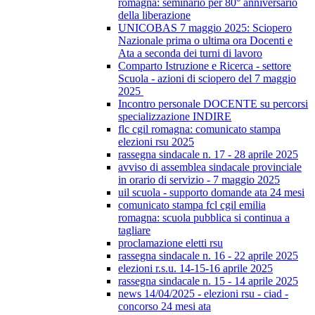
romagna: seminario per 80° anniversario
della liberazione
UNICOBAS 7 maggio 2025: Sciopero
Nazionale prima o ultima ora Docenti e
Ata a seconda dei turni di lavoro
Comparto Istruzione e Ricerca - settore
Scuola - azioni di sciopero del 7 maggio
2025
Incontro personale DOCENTE su percorsi
specializzazione INDIRE
flc cgil romagna: comunicato stampa
elezioni rsu 2025
rassegna sindacale n. 17 - 28 aprile 2025
avviso di assemblea sindacale provinciale
in orario di servizio - 7 maggio 2025
uil scuola - supporto domande ata 24 mesi
comunicato stampa fcl cgil emilia
romagna: scuola pubblica si continua a
tagliare
proclamazione eletti rsu
rassegna sindacale n. 16 - 22 aprile 2025
elezioni r.s.u. 14-15-16 aprile 2025
rassegna sindacale n. 15 - 14 aprile 2025
news 14/04/2025 - elezioni rsu - ciad -
concorso 24 mesi ata