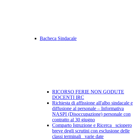
Bacheca Sindacale
RICORSO FERIE NON GODUTE
DOCENTI IRC
Richiesta di affissione all'albo sindacale e
diffusione al personale – Informativa
NASPI (Disoccupazione) personale con
contratto al 30 giugno
Comparto Istruzione e Ricerca_ sciopero
breve degli scrutini con esclusione delle
classi terminali_ varie date