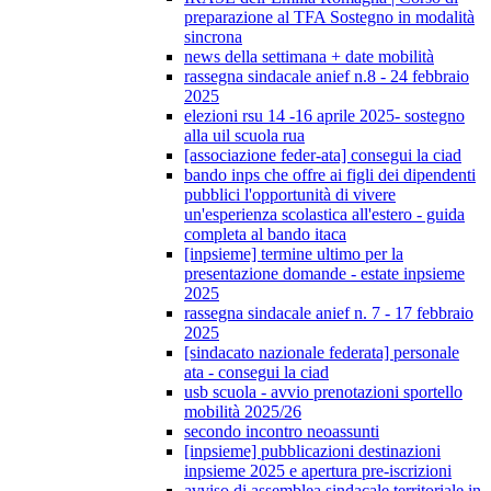
preparazione al TFA Sostegno in modalità
sincrona
news della settimana + date mobilità
rassegna sindacale anief n.8 - 24 febbraio
2025
elezioni rsu 14 -16 aprile 2025- sostegno
alla uil scuola rua
[associazione feder-ata] consegui la ciad
bando inps che offre ai figli dei dipendenti
pubblici l'opportunità di vivere
un'esperienza scolastica all'estero - guida
completa al bando itaca
[inpsieme] termine ultimo per la
presentazione domande - estate inpsieme
2025
rassegna sindacale anief n. 7 - 17 febbraio
2025
[sindacato nazionale federata] personale
ata - consegui la ciad
usb scuola - avvio prenotazioni sportello
mobilità 2025/26
secondo incontro neoassunti
[inpsieme] pubblicazioni destinazioni
inpsieme 2025 e apertura pre-iscrizioni
avviso di assemblea sindacale territoriale in