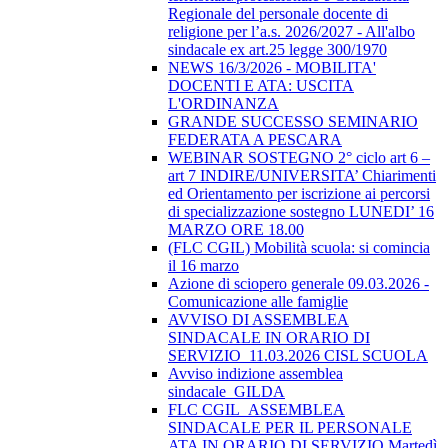
Regionale del personale docente di
religione per l’a.s. 2026/2027 - All'albo
sindacale ex art.25 legge 300/1970
NEWS 16/3/2026 - MOBILITA'
DOCENTI E ATA: USCITA
L'ORDINANZA
GRANDE SUCCESSO SEMINARIO
FEDERATA A PESCARA
WEBINAR SOSTEGNO 2° ciclo art 6 –
art 7 INDIRE/UNIVERSITA’ Chiarimenti
ed Orientamento per iscrizione ai percorsi
di specializzazione sostegno LUNEDI’ 16
MARZO ORE 18.00
(FLC CGIL) Mobilità scuola: si comincia
il 16 marzo
Azione di sciopero generale 09.03.2026 -
Comunicazione alle famiglie
AVVISO DI ASSEMBLEA
SINDACALE IN ORARIO DI
SERVIZIO_11.03.2026 CISL SCUOLA
Avviso indizione assemblea
sindacale_GILDA
FLC CGIL_ASSEMBLEA
SINDACALE PER IL PERSONALE
ATA IN ORARIO DI SERVIZIO Martedì