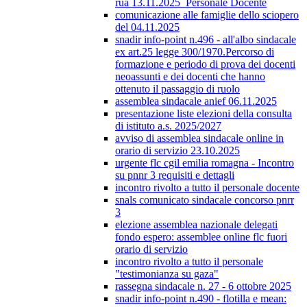
rua 13.11.2025_Personale Docente
comunicazione alle famiglie dello sciopero
del 04.11.2025
snadir info-point n.496 - all'albo sindacale
ex art.25 legge 300/1970.Percorso di
formazione e periodo di prova dei docenti
neoassunti e dei docenti che hanno
ottenuto il passaggio di ruolo
assemblea sindacale anief 06.11.2025
presentazione liste elezioni della consulta
di istituto a.s. 2025/2027
avviso di assemblea sindacale online in
orario di servizio 23.10.2025
urgente flc cgil emilia romagna - Incontro
su pnnr 3 requisiti e dettagli
incontro rivolto a tutto il personale docente
snals comunicato sindacale concorso pnrr
3
elezione assemblea nazionale delegati
fondo espero: assemblee online flc fuori
orario di servizio
incontro rivolto a tutto il personale
"testimonianza su gaza"
rassegna sindacale n. 27 - 6 ottobre 2025
snadir info-point n.490 - flotilla e mean: