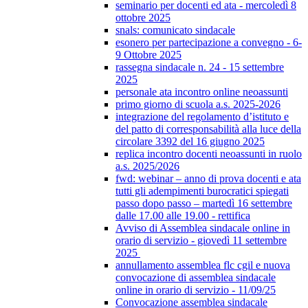
seminario per docenti ed ata - mercoledì 8
ottobre 2025
snals: comunicato sindacale
esonero per partecipazione a convegno - 6-
9 Ottobre 2025
rassegna sindacale n. 24 - 15 settembre
2025
personale ata incontro online neoassunti
primo giorno di scuola a.s. 2025-2026
integrazione del regolamento d’istituto e
del patto di corresponsabilità alla luce della
circolare 3392 del 16 giugno 2025
replica incontro docenti neoassunti in ruolo
a.s. 2025/2026
fwd: webinar – anno di prova docenti e ata
tutti gli adempimenti burocratici spiegati
passo dopo passo – martedì 16 settembre
dalle 17.00 alle 19.00 - rettifica
Avviso di Assemblea sindacale online in
orario di servizio - giovedì 11 settembre
2025
annullamento assemblea flc cgil e nuova
convocazione di assemblea sindacale
online in orario di servizio - 11/09/25
Convocazione assemblea sindacale