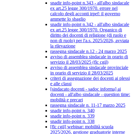
snadir info-point n.343 - all'albo sindacale
ex art.25 legge 300/1970. errore nel
calcolo degli acconti irpef: il governo
ammette lo sbaglio
snadir info-point n.342 - all'albo sindacale
ex art.25 legge 300/1970. Organico di
diritto dei docenti di religione (di ruolo e
non di ruolo) per l'a.s. 2025/2026, avviata
la rilevazione
rassegna sindacale n.12 - 24 marzo 2025
avviso di assemblea sindacale in orario di
servizio il 28/03/2025 (flc cgil)
avviso di assemblea sindacale provinciale
in orario di servizio il 28/03/2025
criteri di assegnazione dei docenti ai plessi
e alle classi
[sindacato docenti - sadoc informa] ai
docenti - all'albo sindacale - question time:
mobilità e precari
rassegna sindacale n. 11-17 marzo 2025
snadir info-point n. 340
snadir info-point n. 339
snadir info-point n. 338
[flc cgil] webinar: mobilità scuola
2025/2026, gestione graduatorie interne