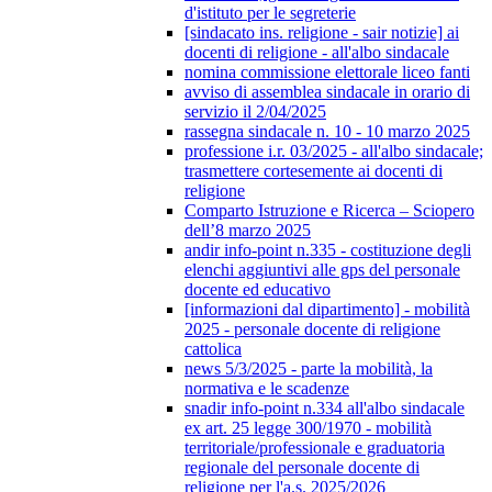
d'istituto per le segreterie
[sindacato ins. religione - sair notizie] ai
docenti di religione - all'albo sindacale
nomina commissione elettorale liceo fanti
avviso di assemblea sindacale in orario di
servizio il 2/04/2025
rassegna sindacale n. 10 - 10 marzo 2025
professione i.r. 03/2025 - all'albo sindacale;
trasmettere cortesemente ai docenti di
religione
Comparto Istruzione e Ricerca – Sciopero
dell’8 marzo 2025
andir info-point n.335 - costituzione degli
elenchi aggiuntivi alle gps del personale
docente ed educativo
[informazioni dal dipartimento] - mobilità
2025 - personale docente di religione
cattolica
news 5/3/2025 - parte la mobilità, la
normativa e le scadenze
snadir info-point n.334 all'albo sindacale
ex art. 25 legge 300/1970 - mobilità
territoriale/professionale e graduatoria
regionale del personale docente di
religione per l'a.s. 2025/2026