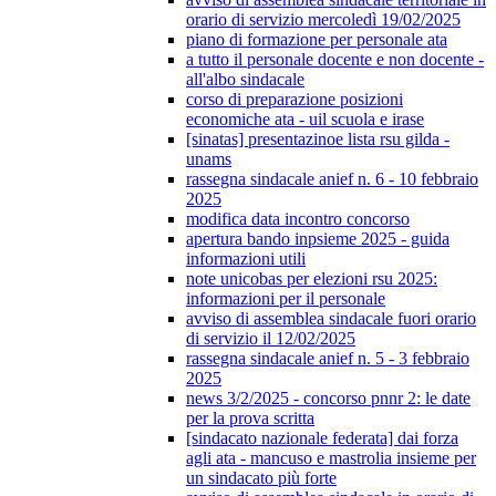
orario di servizio mercoledì 19/02/2025
piano di formazione per personale ata
a tutto il personale docente e non docente -
all'albo sindacale
corso di preparazione posizioni
economiche ata - uil scuola e irase
[sinatas] presentazinoe lista rsu gilda -
unams
rassegna sindacale anief n. 6 - 10 febbraio
2025
modifica data incontro concorso
apertura bando inpsieme 2025 - guida
informazioni utili
note unicobas per elezioni rsu 2025:
informazioni per il personale
avviso di assemblea sindacale fuori orario
di servizio il 12/02/2025
rassegna sindacale anief n. 5 - 3 febbraio
2025
news 3/2/2025 - concorso pnnr 2: le date
per la prova scritta
[sindacato nazionale federata] dai forza
agli ata - mancuso e mastrolia insieme per
un sindacato più forte