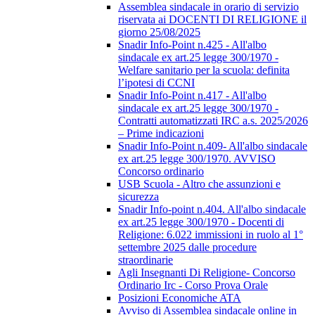
Assemblea sindacale in orario di servizio
riservata ai DOCENTI DI RELIGIONE il
giorno 25/08/2025
Snadir Info-Point n.425 - All'albo
sindacale ex art.25 legge 300/1970 -
Welfare sanitario per la scuola: definita
l’ipotesi di CCNI
Snadir Info-Point n.417 - All'albo
sindacale ex art.25 legge 300/1970 -
Contratti automatizzati IRC a.s. 2025/2026
– Prime indicazioni
Snadir Info-Point n.409- All'albo sindacale
ex art.25 legge 300/1970. AVVISO
Concorso ordinario
USB Scuola - Altro che assunzioni e
sicurezza
Snadir Info-point n.404. All'albo sindacale
ex art.25 legge 300/1970 - Docenti di
Religione: 6.022 immissioni in ruolo al 1°
settembre 2025 dalle procedure
straordinarie
Agli Insegnanti Di Religione- Concorso
Ordinario Irc - Corso Prova Orale
Posizioni Economiche ATA
Avviso di Assemblea sindacale online in