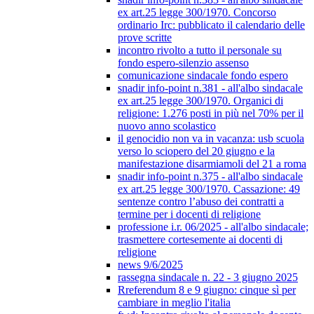
ex art.25 legge 300/1970. Concorso
ordinario Irc: pubblicato il calendario delle
prove scritte
incontro rivolto a tutto il personale su
fondo espero-silenzio assenso
comunicazione sindacale fondo espero
snadir info-point n.381 - all'albo sindacale
ex art.25 legge 300/1970. Organici di
religione: 1.276 posti in più nel 70% per il
nuovo anno scolastico
il genocidio non va in vacanza: usb scuola
verso lo sciopero del 20 giugno e la
manifestazione disarmiamoli del 21 a roma
snadir info-point n.375 - all'albo sindacale
ex art.25 legge 300/1970. Cassazione: 49
sentenze contro l’abuso dei contratti a
termine per i docenti di religione
professione i.r. 06/2025 - all'albo sindacale;
trasmettere cortesemente ai docenti di
religione
news 9/6/2025
rassegna sindacale n. 22 - 3 giugno 2025
Rreferendum 8 e 9 giugno: cinque sì per
cambiare in meglio l'italia