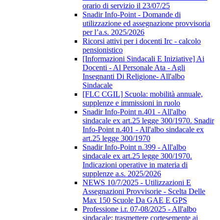
orario di servizio il 23/07/25
Snadir Info-Point - Domande di
utilizzazione ed assegnazione provvisoria
per l’a.s. 2025/2026
Ricorsi attivi per i docenti Irc - calcolo
pensionistico
[Informazioni Sindacali E Iniziative] Ai
Docenti - Al Personale Ata - Agli
Insegnanti Di Religione- All'albo
Sindacale
[FLC CGIL] Scuola: mobilità annuale,
supplenze e immissioni in ruolo
Snadir Info-Point n.401 - All'albo
sindacale ex art.25 legge 300/1970. Snadir
Info-Point n.401 - All'albo sindacale ex
art.25 legge 300/1970
Snadir Info-Point n.399 - All'albo
sindacale ex art.25 legge 300/1970.
Indicazioni operative in materia di
supplenze a.s. 2025/2026
NEWS 10/7/2025 - Utilizzazioni E
Assegnazioni Provvisorie - Scelta Delle
Max 150 Scuole Da GAE E GPS
Professione i.r. 07-08/2025 - All'albo
sindacale; trasmettere cortesemente ai