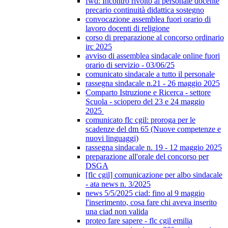
fwd: Incontro rivolto al personale docente
precario continuità didattica sostegno
convocazione assemblea fuori orario di
lavoro docenti di religione
corso di preparazione al concorso ordinario
irc 2025
avviso di assemblea sindacale online fuori
orario di servizio - 03/06/25
comunicato sindacale a tutto il personale
rassegna sindacale n.21 - 26 maggio 2025
Comparto Istruzione e Ricerca - settore
Scuola - sciopero del 23 e 24 maggio
2025
comunicato flc cgil: proroga per le
scadenze del dm 65 (Nuove competenze e
nuovi linguaggi)
rassegna sindacale n. 19 - 12 maggio 2025
preparazione all'orale del concorso per
DSGA
[flc cgil] comunicazione per albo sindacale
- ata news n. 3/2025
news 5/5/2025 ciad: fino al 9 maggio
l'inserimento, cosa fare chi aveva inserito
una ciad non valida
proteo fare sapere - flc cgil emilia