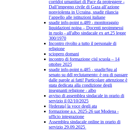
corridoi umanitari di Pace da proteggere -
Dall’impegno civile di Gaza all’azione
nonviolenta in Ucraina, snadir rilancia
l’appello alle istituzioni italiane
snadir info-point n.489 - monitoraggio
liquidazioni noipa – Docenti neoimmessi
in ruolo - all'albo sindacale ex art.25 legge
300/1970
Incontro rivolto a tutto il personale di
religione
sciopero domani
incontro di formazione cisl scuola – 14
ottobre 2025
snadir info-point n.485 - snadir/fgu al
senato su ddl reclutamento: è ora di passare
dalle parole ai fatti! Particolare attenzione è
stata dedicata alla condizione degli
insegnanti religione - albo
avviso di assemblea sindacale in orario di
servizio il 02/10/2025
[federata] la voce degli ata
formazione a.s. 2025-26 uat Modena -
ufficio integrazione
Assemblea sindacale online in orario di
servizio 29.09.2025