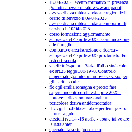
15/04/2025 - evento formativo in presenza
gratuito - news sul sito www.anquap.it
avviso di assemblea sindacale regionale in
orario di servizio il 09/04/2025
avviso di assemblea sindacale in orario di
servizio il 10/04/2025
corso formazione aggiornamento
sciopero del 4 aprile 2025 - comunicazione
alle famiglie
comparto e area istruzione e ricerca -
sciopero del 4 aprile 2025 proclamato da
usb p.i. scuola
snadir info-point n.344- all'albo sindacale
ex art.25 legge 300/1970. Controllo
stipendiale gratuito: un nuovo servizio per
gli iscritti snadir
flc cgil emilia romagna e proteo fare
sapere: incontro on line 3 aprile 2025 -
"nuove indicazioni nazionali: una
pericolosa deriva antidemocratica"
[flc cgil] mobilità scuola e perdenti posto:
la nostra guida
elezioni rsu 14 -16 aprile - vota e fai votare
la lista anief
speciale tfa sostegno x ciclo