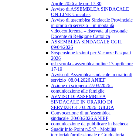
Aprile 2026 alle ore 17.30
Avviso di ASSEMBLEA SINDACALE
ON-LINE Unicobas
Avviso di assemblea Sindacale Provinciale
in orario di servizio – in modalità
videoconferenza – riservata al personale
Docente di Religione Cattolica
ASSEMBLEA SINDACALE CGIL
09/04/2026
Sospensione lezioni per Vacanze Pasquali
2026
usb scuola - assemblea online 13 aprile ore
17-19
Avviso di Assemblea sindacale in orario di
servizio_08.04.2026 ANIEF
Azione di sciopero 27/03/2026 -
comunicazione alle famiglie
AVVISO DI ASSEMBLEA
SINDACALE IN ORARIO DI
SERVIZIO 31.03.2026_GILDA
Convocazione di un’assemblea
sindacale_30/03/2026 ANIEF
comunicazione da pubblicare in bacheca
Snadir Info-Point n.547 - Mobilità
territoriale/professionale e Graduatoria