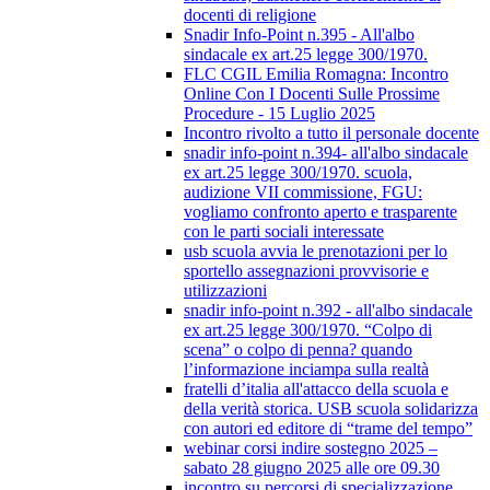
docenti di religione
Snadir Info-Point n.395 - All'albo
sindacale ex art.25 legge 300/1970.
FLC CGIL Emilia Romagna: Incontro
Online Con I Docenti Sulle Prossime
Procedure - 15 Luglio 2025
Incontro rivolto a tutto il personale docente
snadir info-point n.394- all'albo sindacale
ex art.25 legge 300/1970. scuola,
audizione VII commissione, FGU:
vogliamo confronto aperto e trasparente
con le parti sociali interessate
usb scuola avvia le prenotazioni per lo
sportello assegnazioni provvisorie e
utilizzazioni
snadir info-point n.392 - all'albo sindacale
ex art.25 legge 300/1970. “Colpo di
scena” o colpo di penna? quando
l’informazione inciampa sulla realtà
fratelli d’italia all'attacco della scuola e
della verità storica. USB scuola solidarizza
con autori ed editore di “trame del tempo”
webinar corsi indire sostegno 2025 –
sabato 28 giugno 2025 alle ore 09.30
incontro su percorsi di specializzazione