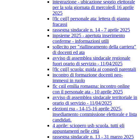
integrazione - ubicazione seggio elettorale
per la sola giornata di mercoledì 16 aprile
2025
[flc cgil] personale ata: lettera di gianna
fracassi
rassegna sindacale n. 14 - 7 aprile 2025
inpsieme 2025 - apertuta inserimento
conferme - informazioni utili
sollecito per "riallineamento della carriera"
di docenti ed ata
avviso di assemblea sindacale regionale
fuori orario di servizio - 11/04/2025
[flc cgil] scuola: guida ai congedi parentali
incontro di formazione docenti neo-
immessi in ruolo
flc cgil emilia romagna: incontro online
con il personale ata - 10 aprile 2025
avviso di assemblea sindacale territoriale in
orario di servizio - 11/04/2025
elezioni rsu - 14-15-16 aprile 2025-
insediamento commissione elettorale e lista
candidati.
4 aprile: sciopero usb scuola. tutti gli
appuntamenti nelle città
rassegna sindacale n. 13 - 31 marzo 2025