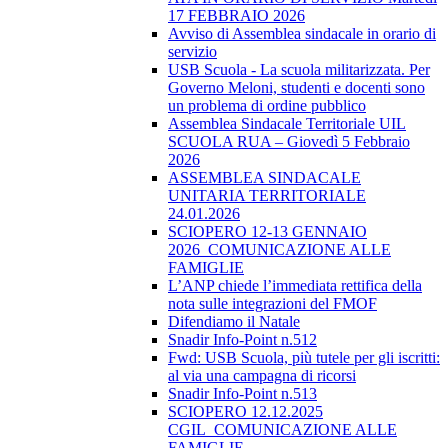
17 FEBBRAIO 2026
Avviso di Assemblea sindacale in orario di
servizio
USB Scuola - La scuola militarizzata. Per
Governo Meloni, studenti e docenti sono
un problema di ordine pubblico
Assemblea Sindacale Territoriale UIL
SCUOLA RUA – Giovedì 5 Febbraio
2026
ASSEMBLEA SINDACALE
UNITARIA TERRITORIALE
24.01.2026
SCIOPERO 12-13 GENNAIO
2026_COMUNICAZIONE ALLE
FAMIGLIE
L’ANP chiede l’immediata rettifica della
nota sulle integrazioni del FMOF
Difendiamo il Natale
Snadir Info-Point n.512
Fwd: USB Scuola, più tutele per gli iscritti:
al via una campagna di ricorsi
Snadir Info-Point n.513
SCIOPERO 12.12.2025
CGIL_COMUNICAZIONE ALLE
FAMIGLIE