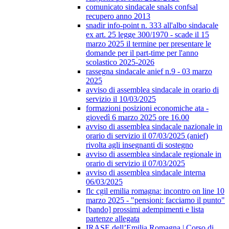
comunicato sindacale snals confsal
recupero anno 2013
snadir info-point n. 333 all'albo sindacale
ex art. 25 legge 300/1970 - scade il 15
marzo 2025 il termine per presentare le
domande per il part-time per l'anno
scolastico 2025-2026
rassegna sindacale anief n.9 - 03 marzo
2025
avviso di assemblea sindacale in orario di
servizio il 10/03/2025
formazioni posizioni economiche ata -
giovedì 6 marzo 2025 ore 16.00
avviso di assemblea sindacale nazionale in
orario di servizio il 07/03/2025 (anief)
rivolta agli insegnanti di sostegno
avviso di assemblea sindacale regionale in
orario di servizio il 07/03/2025
avviso di assemblea sindacale interna
06/03/2025
flc cgil emilia romagna: incontro on line 10
marzo 2025 - "pensioni: facciamo il punto"
[bando] prossimi adempimenti e lista
partenze allegata
IRASE dell’Emilia Romagna | Corso di