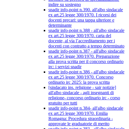
indire su sostegno
snadir info-point n.390. all'albo sindacale
ex art.25 legge 300/1970. I ricorsi dei
docenti precari: una tappa ulteriore e
determinante
snadir info-point n.388 - all'albo sindacale
ex art.25 legge 300/1970. carta del
docente, al via l’accreditamento per i
docenti con contratto a tempo determinato
snadir info-point n.387 - all'albo sindacale
ex art.25 legge 300/1970. Preparazione
alla prova scritta per il concorso ordinario
irc: i servizi snadir
snadir info-point n.386 - all'albo sindacale
ex art.25 legge 300/1970. Concorso
ordinario irc 2025: la prova scritta
[sindacato ins. religione - sair notizie]
all'albo sindacale - agli insegnanti di
religione- concorso ordinario irc - corso
gratuito per tutti
snadir info-point n.384- all'albo sindacale
ex art.25 legge 300/1970. Emilia
Romagna: Procedura straordinaria -
approvate le graduatorie di merito
snadir info-point n.383 - all'albo sindacale