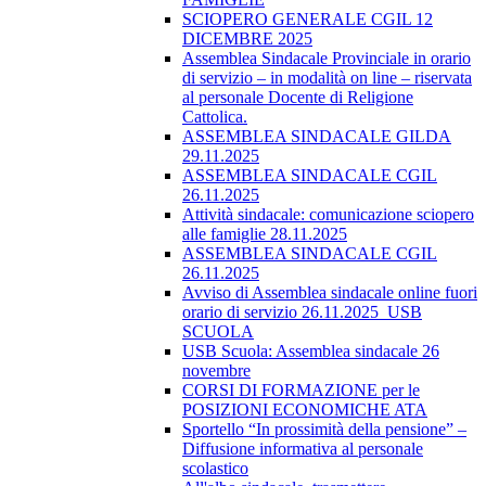
SCIOPERO GENERALE CGIL 12
DICEMBRE 2025
Assemblea Sindacale Provinciale in orario
di servizio – in modalità on line – riservata
al personale Docente di Religione
Cattolica.
ASSEMBLEA SINDACALE GILDA
29.11.2025
ASSEMBLEA SINDACALE CGIL
26.11.2025
Attività sindacale: comunicazione sciopero
alle famiglie 28.11.2025
ASSEMBLEA SINDACALE CGIL
26.11.2025
Avviso di Assemblea sindacale online fuori
orario di servizio 26.11.2025_USB
SCUOLA
USB Scuola: Assemblea sindacale 26
novembre
CORSI DI FORMAZIONE per le
POSIZIONI ECONOMICHE ATA
Sportello “In prossimità della pensione” –
Diffusione informativa al personale
scolastico