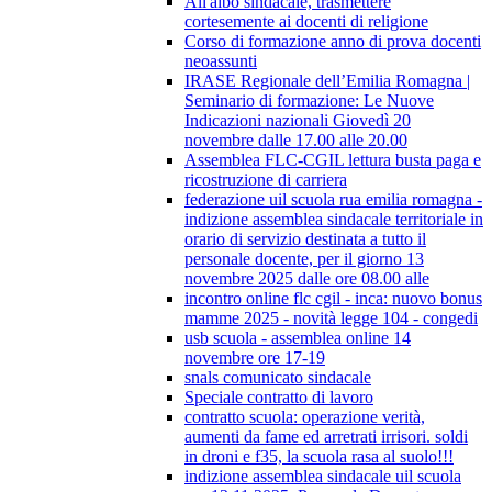
All'albo sindacale, trasmettere
cortesemente ai docenti di religione
Corso di formazione anno di prova docenti
neoassunti
IRASE Regionale dell’Emilia Romagna |
Seminario di formazione: Le Nuove
Indicazioni nazionali Giovedì 20
novembre dalle 17.00 alle 20.00
Assemblea FLC-CGIL lettura busta paga e
ricostruzione di carriera
federazione uil scuola rua emilia romagna -
indizione assemblea sindacale territoriale in
orario di servizio destinata a tutto il
personale docente, per il giorno 13
novembre 2025 dalle ore 08.00 alle
incontro online flc cgil - inca: nuovo bonus
mamme 2025 - novità legge 104 - congedi
usb scuola - assemblea online 14
novembre ore 17-19
snals comunicato sindacale
Speciale contratto di lavoro
contratto scuola: operazione verità,
aumenti da fame ed arretrati irrisori. soldi
in droni e f35, la scuola rasa al suolo!!!
indizione assemblea sindacale uil scuola