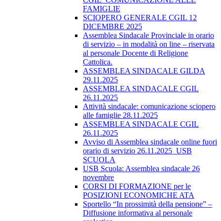
FAMIGLIE
SCIOPERO GENERALE CGIL 12
DICEMBRE 2025
Assemblea Sindacale Provinciale in orario
di servizio – in modalità on line – riservata
al personale Docente di Religione
Cattolica.
ASSEMBLEA SINDACALE GILDA
29.11.2025
ASSEMBLEA SINDACALE CGIL
26.11.2025
Attività sindacale: comunicazione sciopero
alle famiglie 28.11.2025
ASSEMBLEA SINDACALE CGIL
26.11.2025
Avviso di Assemblea sindacale online fuori
orario di servizio 26.11.2025_USB
SCUOLA
USB Scuola: Assemblea sindacale 26
novembre
CORSI DI FORMAZIONE per le
POSIZIONI ECONOMICHE ATA
Sportello “In prossimità della pensione” –
Diffusione informativa al personale