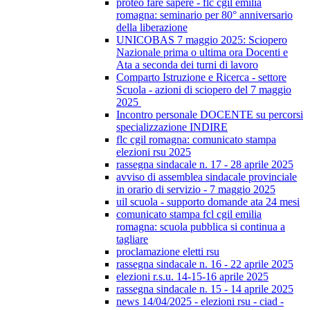
proteo fare sapere - flc cgil emilia
romagna: seminario per 80° anniversario
della liberazione
UNICOBAS 7 maggio 2025: Sciopero
Nazionale prima o ultima ora Docenti e
Ata a seconda dei turni di lavoro
Comparto Istruzione e Ricerca - settore
Scuola - azioni di sciopero del 7 maggio
2025
Incontro personale DOCENTE su percorsi
specializzazione INDIRE
flc cgil romagna: comunicato stampa
elezioni rsu 2025
rassegna sindacale n. 17 - 28 aprile 2025
avviso di assemblea sindacale provinciale
in orario di servizio - 7 maggio 2025
uil scuola - supporto domande ata 24 mesi
comunicato stampa fcl cgil emilia
romagna: scuola pubblica si continua a
tagliare
proclamazione eletti rsu
rassegna sindacale n. 16 - 22 aprile 2025
elezioni r.s.u. 14-15-16 aprile 2025
rassegna sindacale n. 15 - 14 aprile 2025
news 14/04/2025 - elezioni rsu - ciad -