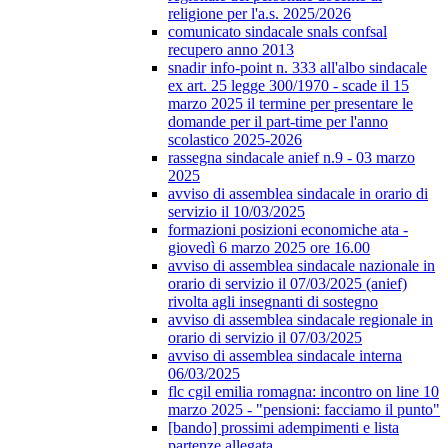
religione per l'a.s. 2025/2026
comunicato sindacale snals confsal
recupero anno 2013
snadir info-point n. 333 all'albo sindacale
ex art. 25 legge 300/1970 - scade il 15
marzo 2025 il termine per presentare le
domande per il part-time per l'anno
scolastico 2025-2026
rassegna sindacale anief n.9 - 03 marzo
2025
avviso di assemblea sindacale in orario di
servizio il 10/03/2025
formazioni posizioni economiche ata -
giovedì 6 marzo 2025 ore 16.00
avviso di assemblea sindacale nazionale in
orario di servizio il 07/03/2025 (anief)
rivolta agli insegnanti di sostegno
avviso di assemblea sindacale regionale in
orario di servizio il 07/03/2025
avviso di assemblea sindacale interna
06/03/2025
flc cgil emilia romagna: incontro on line 10
marzo 2025 - "pensioni: facciamo il punto"
[bando] prossimi adempimenti e lista
partenze allegata