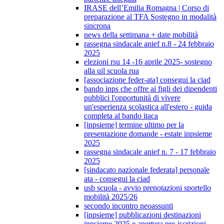
IRASE dell’Emilia Romagna | Corso di
preparazione al TFA Sostegno in modalità
sincrona
news della settimana + date mobilità
rassegna sindacale anief n.8 - 24 febbraio
2025
elezioni rsu 14 -16 aprile 2025- sostegno
alla uil scuola rua
[associazione feder-ata] consegui la ciad
bando inps che offre ai figli dei dipendenti
pubblici l'opportunità di vivere
un'esperienza scolastica all'estero - guida
completa al bando itaca
[inpsieme] termine ultimo per la
presentazione domande - estate inpsieme
2025
rassegna sindacale anief n. 7 - 17 febbraio
2025
[sindacato nazionale federata] personale
ata - consegui la ciad
usb scuola - avvio prenotazioni sportello
mobilità 2025/26
secondo incontro neoassunti
[inpsieme] pubblicazioni destinazioni
inpsieme 2025 e apertura pre-iscrizioni