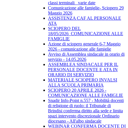
classi terminali_ varie date
Comunicazione alle famiglie- Sciopero 29
Maggio 2026
ASSISTENZA CAF AL PERSONALE
ATA
SCIOPERO DEL
18/05/2026_COMUNICAZIONE ALLE
FAMIGLIE
Azione di sciopero generale 6-7 Maggio
2026 - comunicazione alle famiglie
Avviso di Assemblea sindacale in orario di
servizio - 14.05.2026
ASSEMBLEA SINDACALE PER IL
PERSONALE DOCENTE E ATA IN
ORARIO DI SERVIZIO
MATERIALE SCIOPERO INVALSI
ALLA SCUOLA PRIMARIA
SCIOPERO 20 APRILE 2026 -
COMUNICAZIONE ALLE FAMIGLIE
Snadir Info-Point n.557 - Mobilità docenti
di religione di ruolo: il Tribunale di
Brindisi conferma diritto alla sede e limita
spazi intervento discrezionale Ordinario
diocesano - All'albo sindacale
WEBINAR CONFERMA DOCENTE DI