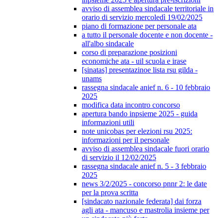
avviso di assemblea sindacale territoriale in
orario di servizio mercoledì 19/02/2025
piano di formazione per personale ata
a tutto il personale docente e non docente -
all'albo sindacale
corso di preparazione posizioni
economiche ata - uil scuola e irase
[sinatas] presentazinoe lista rsu gilda -
unams
rassegna sindacale anief n. 6 - 10 febbraio
2025
modifica data incontro concorso
apertura bando inpsieme 2025 - guida
informazioni utili
note unicobas per elezioni rsu 2025:
informazioni per il personale
avviso di assemblea sindacale fuori orario
di servizio il 12/02/2025
rassegna sindacale anief n. 5 - 3 febbraio
2025
news 3/2/2025 - concorso pnnr 2: le date
per la prova scritta
[sindacato nazionale federata] dai forza
agli ata - mancuso e mastrolia insieme per