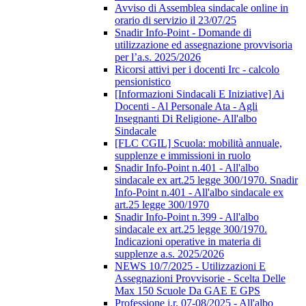
Avviso di Assemblea sindacale online in
orario di servizio il 23/07/25
Snadir Info-Point - Domande di
utilizzazione ed assegnazione provvisoria
per l’a.s. 2025/2026
Ricorsi attivi per i docenti Irc - calcolo
pensionistico
[Informazioni Sindacali E Iniziative] Ai
Docenti - Al Personale Ata - Agli
Insegnanti Di Religione- All'albo
Sindacale
[FLC CGIL] Scuola: mobilità annuale,
supplenze e immissioni in ruolo
Snadir Info-Point n.401 - All'albo
sindacale ex art.25 legge 300/1970. Snadir
Info-Point n.401 - All'albo sindacale ex
art.25 legge 300/1970
Snadir Info-Point n.399 - All'albo
sindacale ex art.25 legge 300/1970.
Indicazioni operative in materia di
supplenze a.s. 2025/2026
NEWS 10/7/2025 - Utilizzazioni E
Assegnazioni Provvisorie - Scelta Delle
Max 150 Scuole Da GAE E GPS
Professione i.r. 07-08/2025 - All'albo