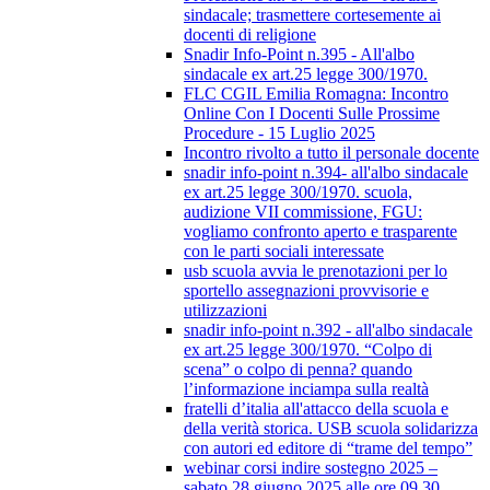
sindacale; trasmettere cortesemente ai
docenti di religione
Snadir Info-Point n.395 - All'albo
sindacale ex art.25 legge 300/1970.
FLC CGIL Emilia Romagna: Incontro
Online Con I Docenti Sulle Prossime
Procedure - 15 Luglio 2025
Incontro rivolto a tutto il personale docente
snadir info-point n.394- all'albo sindacale
ex art.25 legge 300/1970. scuola,
audizione VII commissione, FGU:
vogliamo confronto aperto e trasparente
con le parti sociali interessate
usb scuola avvia le prenotazioni per lo
sportello assegnazioni provvisorie e
utilizzazioni
snadir info-point n.392 - all'albo sindacale
ex art.25 legge 300/1970. “Colpo di
scena” o colpo di penna? quando
l’informazione inciampa sulla realtà
fratelli d’italia all'attacco della scuola e
della verità storica. USB scuola solidarizza
con autori ed editore di “trame del tempo”
webinar corsi indire sostegno 2025 –
sabato 28 giugno 2025 alle ore 09.30