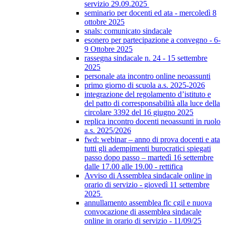
servizio 29.09.2025
seminario per docenti ed ata - mercoledì 8
ottobre 2025
snals: comunicato sindacale
esonero per partecipazione a convegno - 6-
9 Ottobre 2025
rassegna sindacale n. 24 - 15 settembre
2025
personale ata incontro online neoassunti
primo giorno di scuola a.s. 2025-2026
integrazione del regolamento d’istituto e
del patto di corresponsabilità alla luce della
circolare 3392 del 16 giugno 2025
replica incontro docenti neoassunti in ruolo
a.s. 2025/2026
fwd: webinar – anno di prova docenti e ata
tutti gli adempimenti burocratici spiegati
passo dopo passo – martedì 16 settembre
dalle 17.00 alle 19.00 - rettifica
Avviso di Assemblea sindacale online in
orario di servizio - giovedì 11 settembre
2025
annullamento assemblea flc cgil e nuova
convocazione di assemblea sindacale
online in orario di servizio - 11/09/25