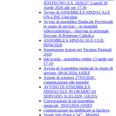
SOSTEGNO A.S. 2026/27: Lunedì 20
Aprile 2026 alle ore 17.30
Avviso di ASSEMBLEA SINDACALE
ON-LINE Unicobas
Avviso di assemblea Sindacale Provinciale
in orario di servizio – in modalità
videoconferenza – riservata al personale
Docente di Religione Cattolica
ASSEMBLEA SINDACALE CGIL
09/04/2026
Sospensione lezioni per Vacanze Pasquali
2026
usb scuola - assemblea online 13 aprile ore
17-19
Avviso di Assemblea sindacale in orario di
servizio_08.04.2026 ANIEF
Azione di sciopero 27/03/2026 -
comunicazione alle famiglie
AVVISO DI ASSEMBLEA
SINDACALE IN ORARIO DI
SERVIZIO 31.03.2026_GILDA
Convocazione di un’assemblea
sindacale_30/03/2026 ANIEF
comunicazione da pubblicare in bacheca
Snadir Info-Point n.547 - Mobilità