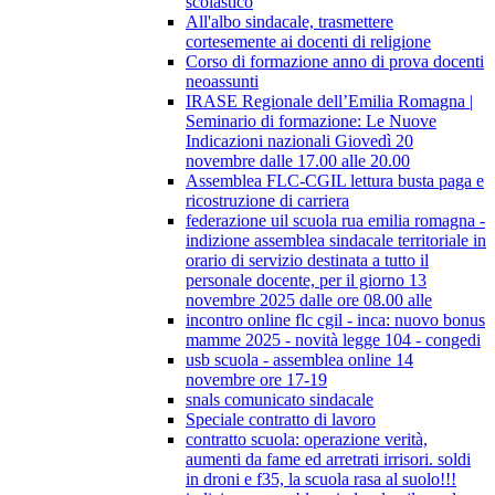
scolastico
All'albo sindacale, trasmettere
cortesemente ai docenti di religione
Corso di formazione anno di prova docenti
neoassunti
IRASE Regionale dell’Emilia Romagna |
Seminario di formazione: Le Nuove
Indicazioni nazionali Giovedì 20
novembre dalle 17.00 alle 20.00
Assemblea FLC-CGIL lettura busta paga e
ricostruzione di carriera
federazione uil scuola rua emilia romagna -
indizione assemblea sindacale territoriale in
orario di servizio destinata a tutto il
personale docente, per il giorno 13
novembre 2025 dalle ore 08.00 alle
incontro online flc cgil - inca: nuovo bonus
mamme 2025 - novità legge 104 - congedi
usb scuola - assemblea online 14
novembre ore 17-19
snals comunicato sindacale
Speciale contratto di lavoro
contratto scuola: operazione verità,
aumenti da fame ed arretrati irrisori. soldi
in droni e f35, la scuola rasa al suolo!!!