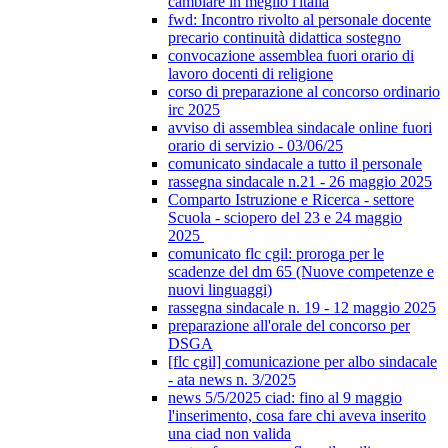
cambiare in meglio l'italia
fwd: Incontro rivolto al personale docente
precario continuità didattica sostegno
convocazione assemblea fuori orario di
lavoro docenti di religione
corso di preparazione al concorso ordinario
irc 2025
avviso di assemblea sindacale online fuori
orario di servizio - 03/06/25
comunicato sindacale a tutto il personale
rassegna sindacale n.21 - 26 maggio 2025
Comparto Istruzione e Ricerca - settore
Scuola - sciopero del 23 e 24 maggio
2025
comunicato flc cgil: proroga per le
scadenze del dm 65 (Nuove competenze e
nuovi linguaggi)
rassegna sindacale n. 19 - 12 maggio 2025
preparazione all'orale del concorso per
DSGA
[flc cgil] comunicazione per albo sindacale
- ata news n. 3/2025
news 5/5/2025 ciad: fino al 9 maggio
l'inserimento, cosa fare chi aveva inserito
una ciad non valida