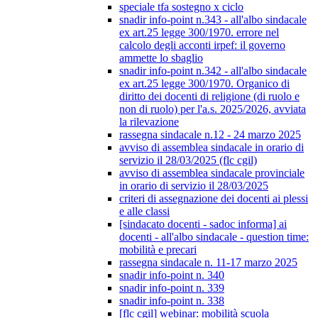
speciale tfa sostegno x ciclo
snadir info-point n.343 - all'albo sindacale
ex art.25 legge 300/1970. errore nel
calcolo degli acconti irpef: il governo
ammette lo sbaglio
snadir info-point n.342 - all'albo sindacale
ex art.25 legge 300/1970. Organico di
diritto dei docenti di religione (di ruolo e
non di ruolo) per l'a.s. 2025/2026, avviata
la rilevazione
rassegna sindacale n.12 - 24 marzo 2025
avviso di assemblea sindacale in orario di
servizio il 28/03/2025 (flc cgil)
avviso di assemblea sindacale provinciale
in orario di servizio il 28/03/2025
criteri di assegnazione dei docenti ai plessi
e alle classi
[sindacato docenti - sadoc informa] ai
docenti - all'albo sindacale - question time:
mobilità e precari
rassegna sindacale n. 11-17 marzo 2025
snadir info-point n. 340
snadir info-point n. 339
snadir info-point n. 338
[flc cgil] webinar: mobilità scuola