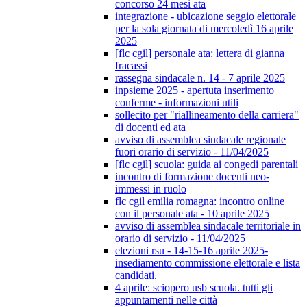
concorso 24 mesi ata
integrazione - ubicazione seggio elettorale
per la sola giornata di mercoledì 16 aprile
2025
[flc cgil] personale ata: lettera di gianna
fracassi
rassegna sindacale n. 14 - 7 aprile 2025
inpsieme 2025 - apertuta inserimento
conferme - informazioni utili
sollecito per "riallineamento della carriera"
di docenti ed ata
avviso di assemblea sindacale regionale
fuori orario di servizio - 11/04/2025
[flc cgil] scuola: guida ai congedi parentali
incontro di formazione docenti neo-
immessi in ruolo
flc cgil emilia romagna: incontro online
con il personale ata - 10 aprile 2025
avviso di assemblea sindacale territoriale in
orario di servizio - 11/04/2025
elezioni rsu - 14-15-16 aprile 2025-
insediamento commissione elettorale e lista
candidati.
4 aprile: sciopero usb scuola. tutti gli
appuntamenti nelle città