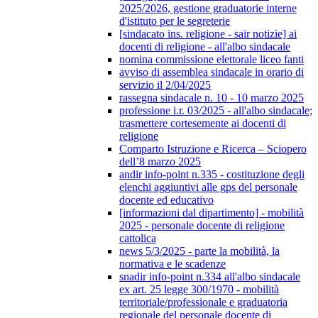
2025/2026, gestione graduatorie interne
d'istituto per le segreterie
[sindacato ins. religione - sair notizie] ai
docenti di religione - all'albo sindacale
nomina commissione elettorale liceo fanti
avviso di assemblea sindacale in orario di
servizio il 2/04/2025
rassegna sindacale n. 10 - 10 marzo 2025
professione i.r. 03/2025 - all'albo sindacale;
trasmettere cortesemente ai docenti di
religione
Comparto Istruzione e Ricerca – Sciopero
dell’8 marzo 2025
andir info-point n.335 - costituzione degli
elenchi aggiuntivi alle gps del personale
docente ed educativo
[informazioni dal dipartimento] - mobilità
2025 - personale docente di religione
cattolica
news 5/3/2025 - parte la mobilità, la
normativa e le scadenze
snadir info-point n.334 all'albo sindacale
ex art. 25 legge 300/1970 - mobilità
territoriale/professionale e graduatoria
regionale del personale docente di