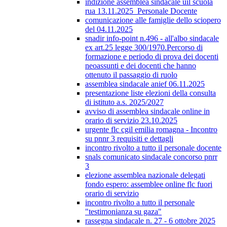
indizione assemblea sindacale uil scuola
rua 13.11.2025_Personale Docente
comunicazione alle famiglie dello sciopero
del 04.11.2025
snadir info-point n.496 - all'albo sindacale
ex art.25 legge 300/1970.Percorso di
formazione e periodo di prova dei docenti
neoassunti e dei docenti che hanno
ottenuto il passaggio di ruolo
assemblea sindacale anief 06.11.2025
presentazione liste elezioni della consulta
di istituto a.s. 2025/2027
avviso di assemblea sindacale online in
orario di servizio 23.10.2025
urgente flc cgil emilia romagna - Incontro
su pnnr 3 requisiti e dettagli
incontro rivolto a tutto il personale docente
snals comunicato sindacale concorso pnrr
3
elezione assemblea nazionale delegati
fondo espero: assemblee online flc fuori
orario di servizio
incontro rivolto a tutto il personale
"testimonianza su gaza"
rassegna sindacale n. 27 - 6 ottobre 2025