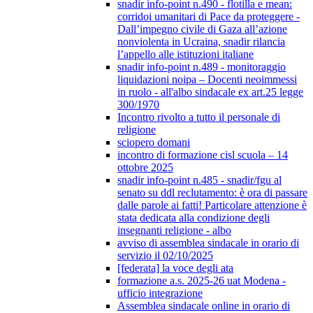
snadir info-point n.490 - flotilla e mean:
corridoi umanitari di Pace da proteggere -
Dall’impegno civile di Gaza all’azione
nonviolenta in Ucraina, snadir rilancia
l’appello alle istituzioni italiane
snadir info-point n.489 - monitoraggio
liquidazioni noipa – Docenti neoimmessi
in ruolo - all'albo sindacale ex art.25 legge
300/1970
Incontro rivolto a tutto il personale di
religione
sciopero domani
incontro di formazione cisl scuola – 14
ottobre 2025
snadir info-point n.485 - snadir/fgu al
senato su ddl reclutamento: è ora di passare
dalle parole ai fatti! Particolare attenzione è
stata dedicata alla condizione degli
insegnanti religione - albo
avviso di assemblea sindacale in orario di
servizio il 02/10/2025
[federata] la voce degli ata
formazione a.s. 2025-26 uat Modena -
ufficio integrazione
Assemblea sindacale online in orario di