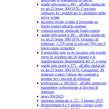
snadir info-point n.383 - all'albo sindacale
ex art.25 legge 300/1970. Concorso
ordinario Irc: pubblicato il calendario delle
prove scritte
incontro rivolto a tutto il personale su
fondo espero-silenzio assenso
comunicazione sindacale fondo espero
snadir info-point n.381 - all'albo sindacale
ex art.25 legge 300/1970. Organici di
religione: 1.276 posti in più nel 70% per il
nuovo anno scolastico
il genocidio non va in vacanza: usb scuola
verso lo sciopero del 20 giugno e la
manifestazione disarmiamoli del 21 a roma
snadir info-point n.375 - all'albo sindacale
ex art.25 legge 300/1970. Cassazione: 49
sentenze contro l’abuso dei contratti a
termine per i docenti di religione
professione i.r. 06/2025 - all'albo sindacale;
trasmettere cortesemente ai docenti di
religione
news 9/6/2025
rassegna sindacale n. 22 - 3 giugno 2025
Rreferendum 8 e 9 giugno: cinque sì per