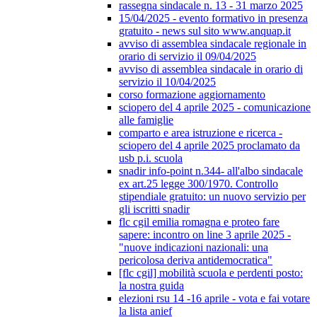
rassegna sindacale n. 13 - 31 marzo 2025
15/04/2025 - evento formativo in presenza
gratuito - news sul sito www.anquap.it
avviso di assemblea sindacale regionale in
orario di servizio il 09/04/2025
avviso di assemblea sindacale in orario di
servizio il 10/04/2025
corso formazione aggiornamento
sciopero del 4 aprile 2025 - comunicazione
alle famiglie
comparto e area istruzione e ricerca -
sciopero del 4 aprile 2025 proclamato da
usb p.i. scuola
snadir info-point n.344- all'albo sindacale
ex art.25 legge 300/1970. Controllo
stipendiale gratuito: un nuovo servizio per
gli iscritti snadir
flc cgil emilia romagna e proteo fare
sapere: incontro on line 3 aprile 2025 -
"nuove indicazioni nazionali: una
pericolosa deriva antidemocratica"
[flc cgil] mobilità scuola e perdenti posto:
la nostra guida
elezioni rsu 14 -16 aprile - vota e fai votare
la lista anief