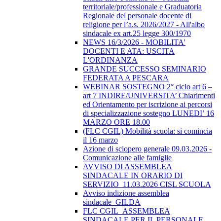
territoriale/professionale e Graduatoria
Regionale del personale docente di
religione per l’a.s. 2026/2027 - All'albo
sindacale ex art.25 legge 300/1970
NEWS 16/3/2026 - MOBILITA'
DOCENTI E ATA: USCITA
L'ORDINANZA
GRANDE SUCCESSO SEMINARIO
FEDERATA A PESCARA
WEBINAR SOSTEGNO 2° ciclo art 6 –
art 7 INDIRE/UNIVERSITA’ Chiarimenti
ed Orientamento per iscrizione ai percorsi
di specializzazione sostegno LUNEDI’ 16
MARZO ORE 18.00
(FLC CGIL) Mobilità scuola: si comincia
il 16 marzo
Azione di sciopero generale 09.03.2026 -
Comunicazione alle famiglie
AVVISO DI ASSEMBLEA
SINDACALE IN ORARIO DI
SERVIZIO_11.03.2026 CISL SCUOLA
Avviso indizione assemblea
sindacale_GILDA
FLC CGIL_ASSEMBLEA
SINDACALE PER IL PERSONALE