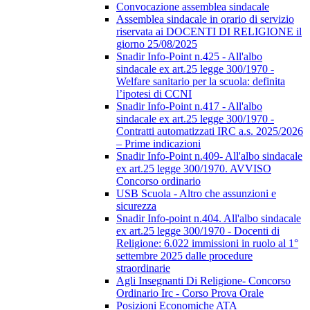
Convocazione assemblea sindacale
Assemblea sindacale in orario di servizio
riservata ai DOCENTI DI RELIGIONE il
giorno 25/08/2025
Snadir Info-Point n.425 - All'albo
sindacale ex art.25 legge 300/1970 -
Welfare sanitario per la scuola: definita
l’ipotesi di CCNI
Snadir Info-Point n.417 - All'albo
sindacale ex art.25 legge 300/1970 -
Contratti automatizzati IRC a.s. 2025/2026
– Prime indicazioni
Snadir Info-Point n.409- All'albo sindacale
ex art.25 legge 300/1970. AVVISO
Concorso ordinario
USB Scuola - Altro che assunzioni e
sicurezza
Snadir Info-point n.404. All'albo sindacale
ex art.25 legge 300/1970 - Docenti di
Religione: 6.022 immissioni in ruolo al 1°
settembre 2025 dalle procedure
straordinarie
Agli Insegnanti Di Religione- Concorso
Ordinario Irc - Corso Prova Orale
Posizioni Economiche ATA