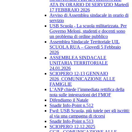
ATA IN ORARIO DI SERVIZIO Martedì
17 FEBBRAIO 2026
Avviso di Assemblea sindacale in orario di
servizio
USB Scuola - La scuola militarizzata. Per
Governo Meloni, studenti e docenti sono
un problema di ordine pubblico
Assemblea Sindacale Territoriale UIL
SCUOLA RUA – Giovedì 5 Febbraio
2026
ASSEMBLEA SINDACALE
UNITARIA TERRITORIALE
24.01.2026
SCIOPERO 12-13 GENNAIO
2026_COMUNICAZIONE ALLE
FAMIGLIE
L’ANP chiede l’immediata rettifica della
nota sulle integrazioni del FMOF
Difendiamo il Natale
Snadir Info-Point n.512
Fwd: USB Scuola, più tutele per gli iscritti:
al via una campagna di ricorsi
Snadir Info-Point n.513
SCIOPERO 12.12.2025
CGIL_COMUNICAZIONE ALLE