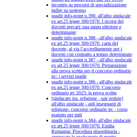
incontro su percorsi di specializzazione
indire su sostegno
snadir info-point n.390. all'albo sindacale
ex art.25 legge 300/1970. I ricorsi dei
docenti precari: una tappa ulteriore e
determinante
snadir info-point n.388 - all'albo sindacale
ex art.25 legge 300/1970. carta del
docente, al via l’accreditamento per i
docenti con contratto a tempo determinato
snadir info-point n.387 - all'albo sindacale
ex art.25 legge 300/1970. Preparazione
alla prova scritta per il concorso ordinario
irc: i servizi snadir
snadir info-point n.386 - all'albo sindacale
ex art.25 legge 300/1970. Concorso
ordinario irc 2025: la prova scritta
[sindacato ins. religione - sair notizie]
all'albo sindacale - agli insegnanti di
religione- concorso ordinario irc - corso
gratuito per tutti
snadir info-point n.384- all'albo sindacale
ex art.25 legge 300/1970. Emilia
Romagna: Procedura straordinaria -
approvate le graduatorie di merito