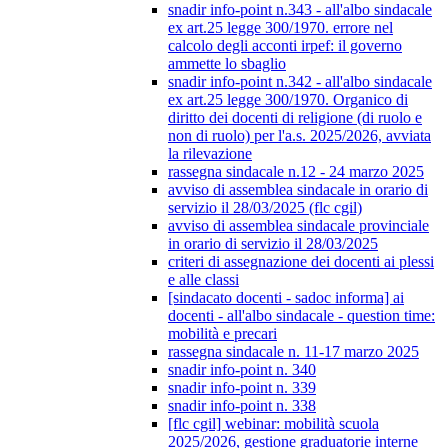
snadir info-point n.343 - all'albo sindacale
ex art.25 legge 300/1970. errore nel
calcolo degli acconti irpef: il governo
ammette lo sbaglio
snadir info-point n.342 - all'albo sindacale
ex art.25 legge 300/1970. Organico di
diritto dei docenti di religione (di ruolo e
non di ruolo) per l'a.s. 2025/2026, avviata
la rilevazione
rassegna sindacale n.12 - 24 marzo 2025
avviso di assemblea sindacale in orario di
servizio il 28/03/2025 (flc cgil)
avviso di assemblea sindacale provinciale
in orario di servizio il 28/03/2025
criteri di assegnazione dei docenti ai plessi
e alle classi
[sindacato docenti - sadoc informa] ai
docenti - all'albo sindacale - question time:
mobilità e precari
rassegna sindacale n. 11-17 marzo 2025
snadir info-point n. 340
snadir info-point n. 339
snadir info-point n. 338
[flc cgil] webinar: mobilità scuola
2025/2026, gestione graduatorie interne