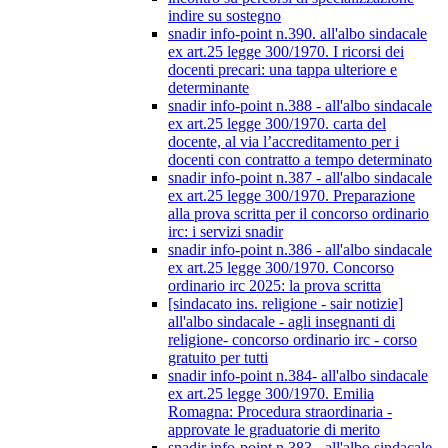
indire su sostegno
snadir info-point n.390. all'albo sindacale
ex art.25 legge 300/1970. I ricorsi dei
docenti precari: una tappa ulteriore e
determinante
snadir info-point n.388 - all'albo sindacale
ex art.25 legge 300/1970. carta del
docente, al via l’accreditamento per i
docenti con contratto a tempo determinato
snadir info-point n.387 - all'albo sindacale
ex art.25 legge 300/1970. Preparazione
alla prova scritta per il concorso ordinario
irc: i servizi snadir
snadir info-point n.386 - all'albo sindacale
ex art.25 legge 300/1970. Concorso
ordinario irc 2025: la prova scritta
[sindacato ins. religione - sair notizie]
all'albo sindacale - agli insegnanti di
religione- concorso ordinario irc - corso
gratuito per tutti
snadir info-point n.384- all'albo sindacale
ex art.25 legge 300/1970. Emilia
Romagna: Procedura straordinaria -
approvate le graduatorie di merito
snadir info-point n.383 - all'albo sindacale