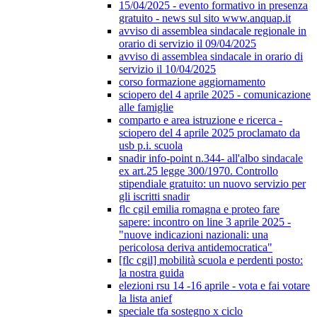
15/04/2025 - evento formativo in presenza
gratuito - news sul sito www.anquap.it
avviso di assemblea sindacale regionale in
orario di servizio il 09/04/2025
avviso di assemblea sindacale in orario di
servizio il 10/04/2025
corso formazione aggiornamento
sciopero del 4 aprile 2025 - comunicazione
alle famiglie
comparto e area istruzione e ricerca -
sciopero del 4 aprile 2025 proclamato da
usb p.i. scuola
snadir info-point n.344- all'albo sindacale
ex art.25 legge 300/1970. Controllo
stipendiale gratuito: un nuovo servizio per
gli iscritti snadir
flc cgil emilia romagna e proteo fare
sapere: incontro on line 3 aprile 2025 -
"nuove indicazioni nazionali: una
pericolosa deriva antidemocratica"
[flc cgil] mobilità scuola e perdenti posto:
la nostra guida
elezioni rsu 14 -16 aprile - vota e fai votare
la lista anief
speciale tfa sostegno x ciclo