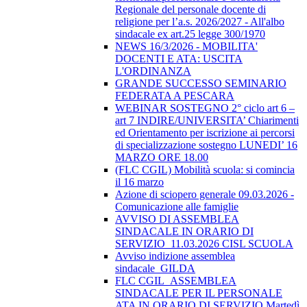
Regionale del personale docente di
religione per l’a.s. 2026/2027 - All'albo
sindacale ex art.25 legge 300/1970
NEWS 16/3/2026 - MOBILITA'
DOCENTI E ATA: USCITA
L'ORDINANZA
GRANDE SUCCESSO SEMINARIO
FEDERATA A PESCARA
WEBINAR SOSTEGNO 2° ciclo art 6 –
art 7 INDIRE/UNIVERSITA’ Chiarimenti
ed Orientamento per iscrizione ai percorsi
di specializzazione sostegno LUNEDI’ 16
MARZO ORE 18.00
(FLC CGIL) Mobilità scuola: si comincia
il 16 marzo
Azione di sciopero generale 09.03.2026 -
Comunicazione alle famiglie
AVVISO DI ASSEMBLEA
SINDACALE IN ORARIO DI
SERVIZIO_11.03.2026 CISL SCUOLA
Avviso indizione assemblea
sindacale_GILDA
FLC CGIL_ASSEMBLEA
SINDACALE PER IL PERSONALE
ATA IN ORARIO DI SERVIZIO Martedì