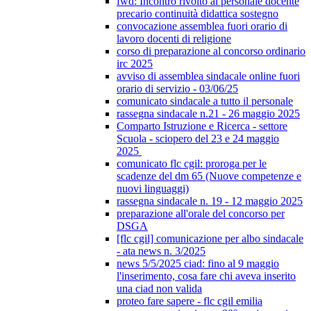
fwd: Incontro rivolto al personale docente
precario continuità didattica sostegno
convocazione assemblea fuori orario di
lavoro docenti di religione
corso di preparazione al concorso ordinario
irc 2025
avviso di assemblea sindacale online fuori
orario di servizio - 03/06/25
comunicato sindacale a tutto il personale
rassegna sindacale n.21 - 26 maggio 2025
Comparto Istruzione e Ricerca - settore
Scuola - sciopero del 23 e 24 maggio
2025
comunicato flc cgil: proroga per le
scadenze del dm 65 (Nuove competenze e
nuovi linguaggi)
rassegna sindacale n. 19 - 12 maggio 2025
preparazione all'orale del concorso per
DSGA
[flc cgil] comunicazione per albo sindacale
- ata news n. 3/2025
news 5/5/2025 ciad: fino al 9 maggio
l'inserimento, cosa fare chi aveva inserito
una ciad non valida
proteo fare sapere - flc cgil emilia