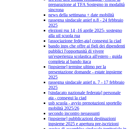
preparazione al TFA Sostegno in modalità
sincrona
news della settimana + date mobilità
rassegna sindacale anief n.8 - 24 febbraio
2025
elezioni rsu 14 -16 aprile 2025- sostegno
alla uil scuola rua
[associazione feder-ata] consegui la ciad
bando inps che offre ai figli dei dipendenti
pubblici l'opportunità di vivere
un'esperienza scolastica all'estero - guida
completa al bando itaca
[inpsieme] termine ultimo per la
presentazione domande - estate inpsieme
2025
rassegna sindacale anief n. 7 - 17 febbraio
2025
[sindacato nazionale federata] personale
ata - consegui la ciad
usb scuola - avvio prenotazioni sportello
mobilità 2025/26
secondo incontro neoassunti
[inpsieme] pubblicazioni destinazioni
inpsieme 2025 e apertura pre-iscrizioni
avviso di assemblea sindacale territoriale in