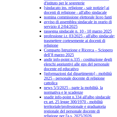
d'istituto per le segreterie
[sindacato ins. religione - sair notizie] ai
docenti di religione - all'albo sindacale
nomina commissione elettorale liceo fanti
avviso di assemblea sindacale in orario di
servizio il 2/04/2025
rassegna sindacale n. 10 - 10 marzo 2025
professione i.r. 03/2025 - all'albo sindacale;
trasmettere cortesemente ai docenti di
religione
Comparto Istruzione e Ricerca – Sciopero
dell’8 marzo 2025
andir info-point n.335 - costituzione degli
elenchi aggiuntivi alle gps del personale
docente ed educativo
[informazioni dal dipartimento] - mobilità
2025 - personale docente di religione
cattolica
news 5/3/2025 - parte la mobilità, la
normativa e le scadenze
snadir info-point n.334 all'albo sindacale
ex art. 25 legge 300/1970 - mobilità
territoriale/professionale e graduatoria
regionale del personale docente di
religione per l'a.s. 2025/2026