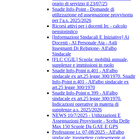
orario di servizio il 23/07/25
Snadir Info-Point - Domande di
utilizzazione ed assegnazione provvisoria
per l’a.s. 2025/2026
Ricorsi attivi per i docenti Irc - calcolo
pensionistico
[Informazioni Sindacali E Iniziative] Ai
Docenti - Al Personale Ata - Agli
Insegnanti Di Religione- All'albo
Sindacale
[FLC CGIL] Scuola: mobilità annuale,
supplenze e immissioni in ruolo
Snadir Info-Point n.401 - All'albo
sindacale ex art.25 legge 300/1970. Snadir
Info-Point n.401 - All'albo sindacale ex
art.25 legge 300/1970
Snadir Info-Point n.399 - All'albo
sindacale ex art.25 legge 300/1970.
Indicazioni operative in materia di
supplenze a.s. 2025/2026
NEWS 10/7/2025 - Utilizzazioni E
Assegnazioni Provvisorie - Scelta Delle
Max 150 Scuole Da GAE E GPS
Professione i.r. 07-08/2025 - All'albo
sindacale; trasmettere cortesemente ai