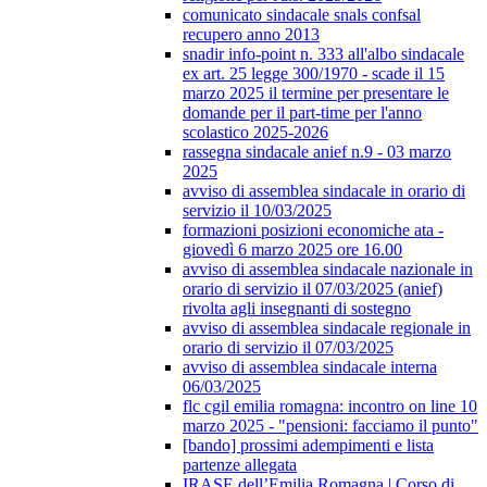
comunicato sindacale snals confsal
recupero anno 2013
snadir info-point n. 333 all'albo sindacale
ex art. 25 legge 300/1970 - scade il 15
marzo 2025 il termine per presentare le
domande per il part-time per l'anno
scolastico 2025-2026
rassegna sindacale anief n.9 - 03 marzo
2025
avviso di assemblea sindacale in orario di
servizio il 10/03/2025
formazioni posizioni economiche ata -
giovedì 6 marzo 2025 ore 16.00
avviso di assemblea sindacale nazionale in
orario di servizio il 07/03/2025 (anief)
rivolta agli insegnanti di sostegno
avviso di assemblea sindacale regionale in
orario di servizio il 07/03/2025
avviso di assemblea sindacale interna
06/03/2025
flc cgil emilia romagna: incontro on line 10
marzo 2025 - "pensioni: facciamo il punto"
[bando] prossimi adempimenti e lista
partenze allegata
IRASE dell’Emilia Romagna | Corso di