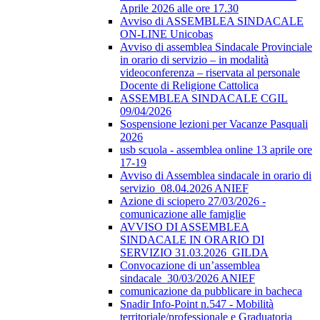
Aprile 2026 alle ore 17.30
Avviso di ASSEMBLEA SINDACALE
ON-LINE Unicobas
Avviso di assemblea Sindacale Provinciale
in orario di servizio – in modalità
videoconferenza – riservata al personale
Docente di Religione Cattolica
ASSEMBLEA SINDACALE CGIL
09/04/2026
Sospensione lezioni per Vacanze Pasquali
2026
usb scuola - assemblea online 13 aprile ore
17-19
Avviso di Assemblea sindacale in orario di
servizio_08.04.2026 ANIEF
Azione di sciopero 27/03/2026 -
comunicazione alle famiglie
AVVISO DI ASSEMBLEA
SINDACALE IN ORARIO DI
SERVIZIO 31.03.2026_GILDA
Convocazione di un’assemblea
sindacale_30/03/2026 ANIEF
comunicazione da pubblicare in bacheca
Snadir Info-Point n.547 - Mobilità
territoriale/professionale e Graduatoria