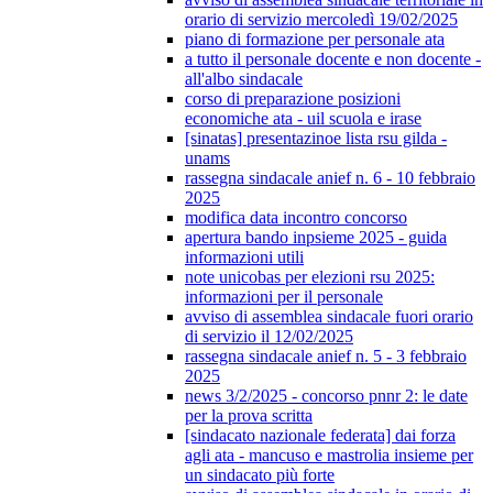
orario di servizio mercoledì 19/02/2025
piano di formazione per personale ata
a tutto il personale docente e non docente -
all'albo sindacale
corso di preparazione posizioni
economiche ata - uil scuola e irase
[sinatas] presentazinoe lista rsu gilda -
unams
rassegna sindacale anief n. 6 - 10 febbraio
2025
modifica data incontro concorso
apertura bando inpsieme 2025 - guida
informazioni utili
note unicobas per elezioni rsu 2025:
informazioni per il personale
avviso di assemblea sindacale fuori orario
di servizio il 12/02/2025
rassegna sindacale anief n. 5 - 3 febbraio
2025
news 3/2/2025 - concorso pnnr 2: le date
per la prova scritta
[sindacato nazionale federata] dai forza
agli ata - mancuso e mastrolia insieme per
un sindacato più forte