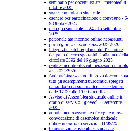
seminario per docenti ed ata - mercoledì 8
ottobre 2025
snals: comunicato sindacale
esonero per partecipazione a convegno - 6-
9 Ottobre 2025
rassegna sindacale n. 24 - 15 settembre
2025
personale ata incontro online neoassunti
primo giorno di scuola a.s. 2025-2026
integrazione del regolamento d’istituto e
del patto di corresponsabilità alla luce della
circolare 3392 del 16 giugno 2025
replica incontro docenti neoassunti in ruolo
a.s. 2025/2026
fwd: webinar – anno di prova docenti e ata
tutti gli adempimenti burocratici spiegati
passo dopo passo – martedì 16 settembre
dalle 17.00 alle 19.00 - rettifica
Avviso di Assemblea sindacale online in
orario di servizio - giovedì 11 settembre
2025
annullamento assemblea flc cgil e nuova
convocazione di assemblea sindacale
online in orario di servizio - 11/09/25
Convocazione assemblea sindacale