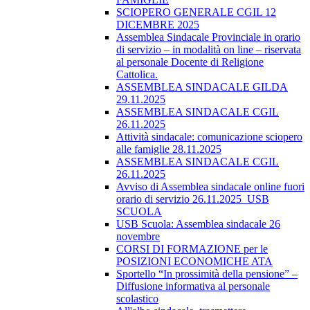
SCIOPERO GENERALE CGIL 12
DICEMBRE 2025
Assemblea Sindacale Provinciale in orario
di servizio – in modalità on line – riservata
al personale Docente di Religione
Cattolica.
ASSEMBLEA SINDACALE GILDA
29.11.2025
ASSEMBLEA SINDACALE CGIL
26.11.2025
Attività sindacale: comunicazione sciopero
alle famiglie 28.11.2025
ASSEMBLEA SINDACALE CGIL
26.11.2025
Avviso di Assemblea sindacale online fuori
orario di servizio 26.11.2025_USB
SCUOLA
USB Scuola: Assemblea sindacale 26
novembre
CORSI DI FORMAZIONE per le
POSIZIONI ECONOMICHE ATA
Sportello “In prossimità della pensione” –
Diffusione informativa al personale
scolastico