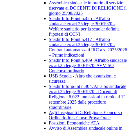
Assemblea sindacale in orario di servizio
riservata ai DOCENTI DI RELIGIONE il
giorno 25/08/2025
Snadir Info-Point n.425 - All'albo
sindacale ex art.25 legge 300/1970 -
Welfare sanitario per la scuola: definita
l’ipotesi di CCNI
Snadir Info-Point n.417 - All'albo
sindacale ex art.25 legge 300/1970 -
Contratti automatizzati IRC a.s. 2025/2026
– Prime indicazioni
Snadir Info-Point n.409- All'albo sindacale
ex art.25 legge 300/1970. AVVISO
Concorso ordinario
USB Scuola - Altro che assunzioni e
sicurezza
Snadir Info-point n.404. All'albo sindacale
ex art.25 legge 300/1970 - Docenti di
Religione: 6.022 immissioni in ruolo al 1°
settembre 2025 dalle procedure
straordinarie
Agli Insegnanti Di Religione- Concorso
Ordinario Irc - Corso Prova Orale
Posizioni Economiche ATA
Avviso di Assemblea sindacale online in