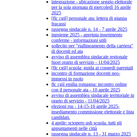
integrazione - ubicazione seggio elettorale
per la sola giornata di mercoledì 16 aprile
2025
[flc cgil] personale ata: lettera di gianna
fracassi
rassegna sindacale n. 14 - 7 aprile 2025
inpsieme 2025 - apertuta inserimento
conferme - informazioni utili
sollecito per "riallineamento della carriera"
di docenti ed ata
avviso di assemblea sindacale regionale
fuori orario di servizio - 11/04/2025
[flc cgil] scuola: guida ai congedi parentali
incontro di formazione docenti neo-
immessi in ruolo
flc cgil emilia romagna: incontro online
con il personale ata - 10 aprile 2025
avviso di assemblea sindacale territoriale in
orario di servizio - 11/04/2025
elezioni rsu - 14-15-16 aprile 2025-
insediamento commissione elettorale e lista
candidati.
4 aprile: sciopero usb scuola. tutti gli
appuntamenti nelle città
rassegna sindacale n. 13 - 31 marzo 2025