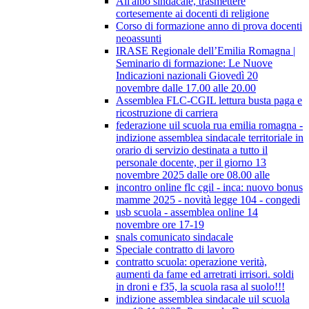
All'albo sindacale, trasmettere
cortesemente ai docenti di religione
Corso di formazione anno di prova docenti
neoassunti
IRASE Regionale dell’Emilia Romagna |
Seminario di formazione: Le Nuove
Indicazioni nazionali Giovedì 20
novembre dalle 17.00 alle 20.00
Assemblea FLC-CGIL lettura busta paga e
ricostruzione di carriera
federazione uil scuola rua emilia romagna -
indizione assemblea sindacale territoriale in
orario di servizio destinata a tutto il
personale docente, per il giorno 13
novembre 2025 dalle ore 08.00 alle
incontro online flc cgil - inca: nuovo bonus
mamme 2025 - novità legge 104 - congedi
usb scuola - assemblea online 14
novembre ore 17-19
snals comunicato sindacale
Speciale contratto di lavoro
contratto scuola: operazione verità,
aumenti da fame ed arretrati irrisori. soldi
in droni e f35, la scuola rasa al suolo!!!
indizione assemblea sindacale uil scuola