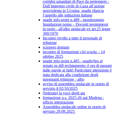
corridoi umanitari di Pace da proteggere -
Dall’impegno civile di Gaza all’azione
nonviolenta in Ucraina, snadir rilancia
l’appello alle istituzioni italiane
snadir info-point n.489 - monitoraggio
liquidazioni noipa – Docenti neoimmessi
in ruolo - all'albo sindacale ex art.25 legge
300/1970
Incontro rivolto a tutto il personale di
religione
sciopero domani
incontro di formazione cisl scuola – 14
ottobre 2025
snadir info-point n.485 - snadir/fgu al
senato su ddl reclutamento: è ora di passare
dalle parole ai fatti! Particolare attenzione è
stata dedicata alla condizione degli
insegnanti religione - albo
avviso di assemblea sindacale in orario di
servizio il 02/10/2025
[federata] la voce degli ata
formazione a.s. 2025-26 uat Modena -
ufficio integrazione
Assemblea sindacale online in orario di
servizio 29.09.2025