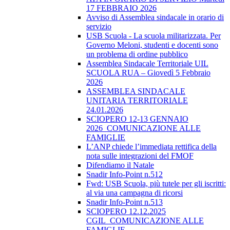
17 FEBBRAIO 2026
Avviso di Assemblea sindacale in orario di
servizio
USB Scuola - La scuola militarizzata. Per
Governo Meloni, studenti e docenti sono
un problema di ordine pubblico
Assemblea Sindacale Territoriale UIL
SCUOLA RUA – Giovedì 5 Febbraio
2026
ASSEMBLEA SINDACALE
UNITARIA TERRITORIALE
24.01.2026
SCIOPERO 12-13 GENNAIO
2026_COMUNICAZIONE ALLE
FAMIGLIE
L’ANP chiede l’immediata rettifica della
nota sulle integrazioni del FMOF
Difendiamo il Natale
Snadir Info-Point n.512
Fwd: USB Scuola, più tutele per gli iscritti:
al via una campagna di ricorsi
Snadir Info-Point n.513
SCIOPERO 12.12.2025
CGIL_COMUNICAZIONE ALLE
FAMIGLIE