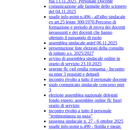
rua 13.11.2025_Personale Docente
comunicazione alle famiglie dello sciopero
del 04.11.2025
snadir info-point n.496 - all'albo sindacale
ex art.25 legge 300/1970.Percorso di
formazione e periodo di prova dei docenti
neoassunti e dei docenti che hanno
ottenuto il passaggio di ruolo
assemblea sindacale anief 06.11.2025
presentazione liste elezioni della consulta
di istituto a.s. 2025/2027
avviso di assemblea sindacale online in
orario di servizio 23.10.2025
urgente flc cgil emilia romagna - Incontro
su pnnr 3 requisiti e dettagli
incontro rivolto a tutto il personale docente
snals comunicato sindacale concorso pnrr
3
elezione assemblea nazionale delegati
fondo espero: assemblee online flc fuori
orario di servizio
incontro rivolto a tutto il personale
"testimonianza su gaza"
rassegna sindacale n. 27 - 6 ottobre 2025
snadir info-point n.490 - flotilla e mean: