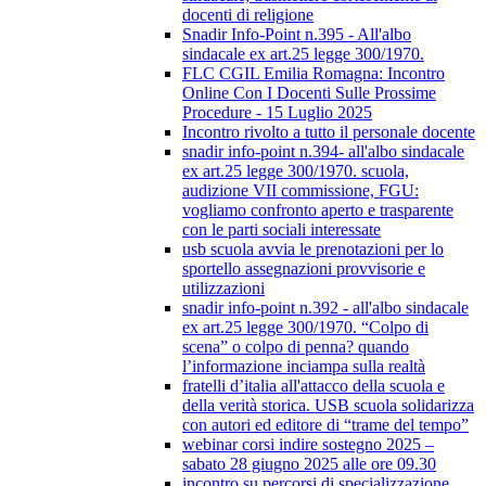
docenti di religione
Snadir Info-Point n.395 - All'albo
sindacale ex art.25 legge 300/1970.
FLC CGIL Emilia Romagna: Incontro
Online Con I Docenti Sulle Prossime
Procedure - 15 Luglio 2025
Incontro rivolto a tutto il personale docente
snadir info-point n.394- all'albo sindacale
ex art.25 legge 300/1970. scuola,
audizione VII commissione, FGU:
vogliamo confronto aperto e trasparente
con le parti sociali interessate
usb scuola avvia le prenotazioni per lo
sportello assegnazioni provvisorie e
utilizzazioni
snadir info-point n.392 - all'albo sindacale
ex art.25 legge 300/1970. “Colpo di
scena” o colpo di penna? quando
l’informazione inciampa sulla realtà
fratelli d’italia all'attacco della scuola e
della verità storica. USB scuola solidarizza
con autori ed editore di “trame del tempo”
webinar corsi indire sostegno 2025 –
sabato 28 giugno 2025 alle ore 09.30
incontro su percorsi di specializzazione