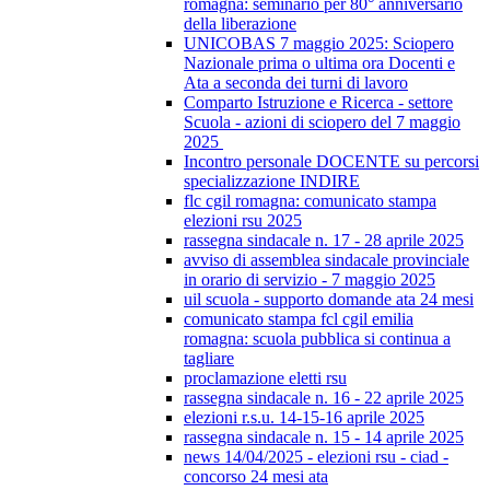
romagna: seminario per 80° anniversario
della liberazione
UNICOBAS 7 maggio 2025: Sciopero
Nazionale prima o ultima ora Docenti e
Ata a seconda dei turni di lavoro
Comparto Istruzione e Ricerca - settore
Scuola - azioni di sciopero del 7 maggio
2025
Incontro personale DOCENTE su percorsi
specializzazione INDIRE
flc cgil romagna: comunicato stampa
elezioni rsu 2025
rassegna sindacale n. 17 - 28 aprile 2025
avviso di assemblea sindacale provinciale
in orario di servizio - 7 maggio 2025
uil scuola - supporto domande ata 24 mesi
comunicato stampa fcl cgil emilia
romagna: scuola pubblica si continua a
tagliare
proclamazione eletti rsu
rassegna sindacale n. 16 - 22 aprile 2025
elezioni r.s.u. 14-15-16 aprile 2025
rassegna sindacale n. 15 - 14 aprile 2025
news 14/04/2025 - elezioni rsu - ciad -
concorso 24 mesi ata