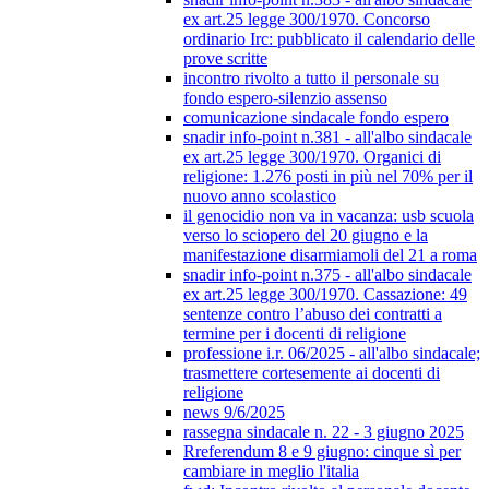
ex art.25 legge 300/1970. Concorso
ordinario Irc: pubblicato il calendario delle
prove scritte
incontro rivolto a tutto il personale su
fondo espero-silenzio assenso
comunicazione sindacale fondo espero
snadir info-point n.381 - all'albo sindacale
ex art.25 legge 300/1970. Organici di
religione: 1.276 posti in più nel 70% per il
nuovo anno scolastico
il genocidio non va in vacanza: usb scuola
verso lo sciopero del 20 giugno e la
manifestazione disarmiamoli del 21 a roma
snadir info-point n.375 - all'albo sindacale
ex art.25 legge 300/1970. Cassazione: 49
sentenze contro l’abuso dei contratti a
termine per i docenti di religione
professione i.r. 06/2025 - all'albo sindacale;
trasmettere cortesemente ai docenti di
religione
news 9/6/2025
rassegna sindacale n. 22 - 3 giugno 2025
Rreferendum 8 e 9 giugno: cinque sì per
cambiare in meglio l'italia