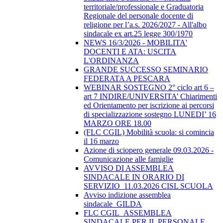
territoriale/professionale e Graduatoria
Regionale del personale docente di
religione per l’a.s. 2026/2027 - All'albo
sindacale ex art.25 legge 300/1970
NEWS 16/3/2026 - MOBILITA'
DOCENTI E ATA: USCITA
L'ORDINANZA
GRANDE SUCCESSO SEMINARIO
FEDERATA A PESCARA
WEBINAR SOSTEGNO 2° ciclo art 6 –
art 7 INDIRE/UNIVERSITA’ Chiarimenti
ed Orientamento per iscrizione ai percorsi
di specializzazione sostegno LUNEDI’ 16
MARZO ORE 18.00
(FLC CGIL) Mobilità scuola: si comincia
il 16 marzo
Azione di sciopero generale 09.03.2026 -
Comunicazione alle famiglie
AVVISO DI ASSEMBLEA
SINDACALE IN ORARIO DI
SERVIZIO_11.03.2026 CISL SCUOLA
Avviso indizione assemblea
sindacale_GILDA
FLC CGIL_ASSEMBLEA
SINDACALE PER IL PERSONALE