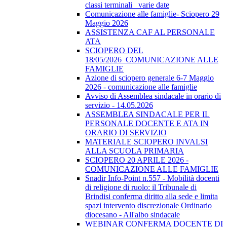
classi terminali_ varie date
Comunicazione alle famiglie- Sciopero 29
Maggio 2026
ASSISTENZA CAF AL PERSONALE
ATA
SCIOPERO DEL
18/05/2026_COMUNICAZIONE ALLE
FAMIGLIE
Azione di sciopero generale 6-7 Maggio
2026 - comunicazione alle famiglie
Avviso di Assemblea sindacale in orario di
servizio - 14.05.2026
ASSEMBLEA SINDACALE PER IL
PERSONALE DOCENTE E ATA IN
ORARIO DI SERVIZIO
MATERIALE SCIOPERO INVALSI
ALLA SCUOLA PRIMARIA
SCIOPERO 20 APRILE 2026 -
COMUNICAZIONE ALLE FAMIGLIE
Snadir Info-Point n.557 - Mobilità docenti
di religione di ruolo: il Tribunale di
Brindisi conferma diritto alla sede e limita
spazi intervento discrezionale Ordinario
diocesano - All'albo sindacale
WEBINAR CONFERMA DOCENTE DI