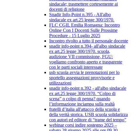
sindacale; trasmettere cortesemente ai
docenti di religione
Snadir Info-Point n.395 - All'albo
sindacale ex art.25 legge 300/1970.
FLC CGIL Emilia Romagna: Incontro
Online Con I Docenti Sulle Prossime
Procedure - 15 Luglio 2025
Incontro rivolto a tutto il personale docente
snadir info-point n.394- all'albo sindacale
ex art.25 legge 300/1970. scuola,
audizione VII commissione, FGU:
vogliamo confronto aperto e trasparente
con le parti sociali interessate
usb scuola avvia le prenotazioni per lo
sportello assegnazioni provvisorie e
utilizzazioni
snadir info-point n.392 - all'albo sindacale
ex art.25 legge 300/1970. “Colpo di
scena” o colpo di penna? quando
l’informazione inciampa sulla realtà
fratelli d’italia all'attacco della scuola e
della verità storica. USB scuola solidarizza
con autori ed editore di “trame del tempo”
webinar corsi indire sostegno 2025 –
sabato 28 giugno 2025 alle ore 09.30