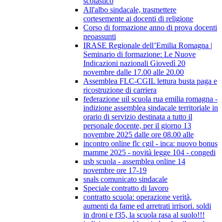
scolastico
All'albo sindacale, trasmettere
cortesemente ai docenti di religione
Corso di formazione anno di prova docenti
neoassunti
IRASE Regionale dell’Emilia Romagna |
Seminario di formazione: Le Nuove
Indicazioni nazionali Giovedì 20
novembre dalle 17.00 alle 20.00
Assemblea FLC-CGIL lettura busta paga e
ricostruzione di carriera
federazione uil scuola rua emilia romagna -
indizione assemblea sindacale territoriale in
orario di servizio destinata a tutto il
personale docente, per il giorno 13
novembre 2025 dalle ore 08.00 alle
incontro online flc cgil - inca: nuovo bonus
mamme 2025 - novità legge 104 - congedi
usb scuola - assemblea online 14
novembre ore 17-19
snals comunicato sindacale
Speciale contratto di lavoro
contratto scuola: operazione verità,
aumenti da fame ed arretrati irrisori. soldi
in droni e f35, la scuola rasa al suolo!!!