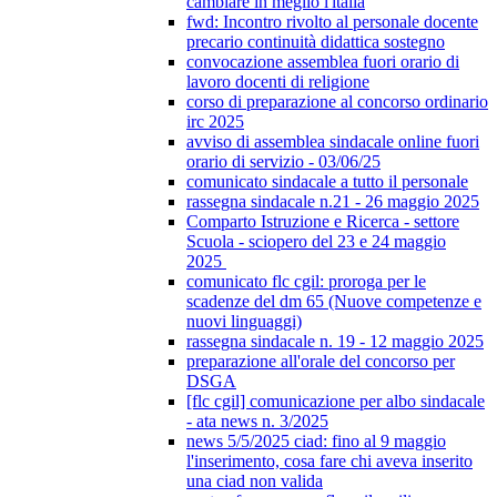
cambiare in meglio l'italia
fwd: Incontro rivolto al personale docente
precario continuità didattica sostegno
convocazione assemblea fuori orario di
lavoro docenti di religione
corso di preparazione al concorso ordinario
irc 2025
avviso di assemblea sindacale online fuori
orario di servizio - 03/06/25
comunicato sindacale a tutto il personale
rassegna sindacale n.21 - 26 maggio 2025
Comparto Istruzione e Ricerca - settore
Scuola - sciopero del 23 e 24 maggio
2025
comunicato flc cgil: proroga per le
scadenze del dm 65 (Nuove competenze e
nuovi linguaggi)
rassegna sindacale n. 19 - 12 maggio 2025
preparazione all'orale del concorso per
DSGA
[flc cgil] comunicazione per albo sindacale
- ata news n. 3/2025
news 5/5/2025 ciad: fino al 9 maggio
l'inserimento, cosa fare chi aveva inserito
una ciad non valida