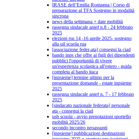
IRASE dell’Emilia Romagna | Corso di
preparazione al TFA Sostegno in modalità
sincrona
news della settimana + date mobilità
rassegna sindacale anief n.8 - 24 febbraio
2025
elezioni rsu 14 -16 aprile 2025- sostegno
alla uil scuola rua
[associazione feder-ata] consegui la ciad
bando inps che offre ai figli dei dipendenti
pubblici l'opportunità di vivere
un'esperienza scolastica all'estero - guida
completa al bando itaca
[inpsieme] termine ultimo per la
presentazione domande - estate inpsieme
2025
rassegna sindacale anief n. 7 - 17 febbraio
2025
[sindacato nazionale federata] personale
ata - consegui la ciad
usb scuola - avvio prenotazioni sportello
mobilità 2025/26
secondo incontro neoassunti
[inpsieme] pubblicazioni destinazioni
inpsieme 2025 e apertura pre-iscrizioni