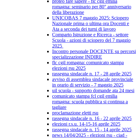
proteo fare sapere - flc cgil emilia
romagna: seminario per 80° anniversario
della liberazione
UNICOBAS 7 maggio 2025: Sciopero
Nazionale prima o ultima ora Docenti e
Ata a seconda dei turni di lavoro
Comparto Istruzione e Ricerca - settore
Scuola - azioni di sciopero del 7 maggio
2025
Incontro personale DOCENTE su percorsi
specializzazione INDIRE
flc cgil romagna: comunicato stampa
elezioni rsu 2025
rassegna sindacale n. 17 - 28 aprile 2025
avviso di assemblea sindacale provinciale
in orario di servizio - 7 maggio 2025
uil scuola - supporto domande ata 24 mesi
comunicato stampa fcl cgil emilia
romagna: scuola pubblica si continua a
tagliare
proclamazione eletti rsu
rassegna sindacale n. 16 - 22 aprile 2025
elezioni r.s.u. 14-15-16 aprile 2025
rassegna sindacale n. 15 - 14 aprile 2025
news 14/04/2025 - elezioni rsu - ciad -