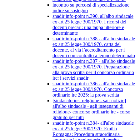
incontro su percorsi di specializzazione
indire su sostegno
snadir info-point n.390. all'albo sindacale
ex art.25 legge 300/1970. I ricorsi dei
docenti precari: una tappa ulteriore e
determinante
snadir info-point n.388 - all'albo sindacale
ex art.25 legge 300/1970. carta del
docente, al via l’accreditamento per i
docenti con contratto a tempo determinato
snadir info-point n.387 - all'albo sindacale
ex art.25 legge 300/1970. Preparazione
alla prova scritta per il concorso ordinario
irc: i servizi snadir
snadir info-point n.386 - all'albo sindacale
ex art.25 legge 300/1970. Concorso
ordinario irc 2025: la prova scritta
[sindacato ins. religione - sair notizie]
all'albo sindacale - agli insegnanti di
religione- concorso ordinario irc - corso
gratuito per tutti
snadir info-point n.384- all'albo sindacale
ex art.25 legge 300/1970. Emilia
Romagna: Procedura straordinaria -
approvate le graduatorie di merito