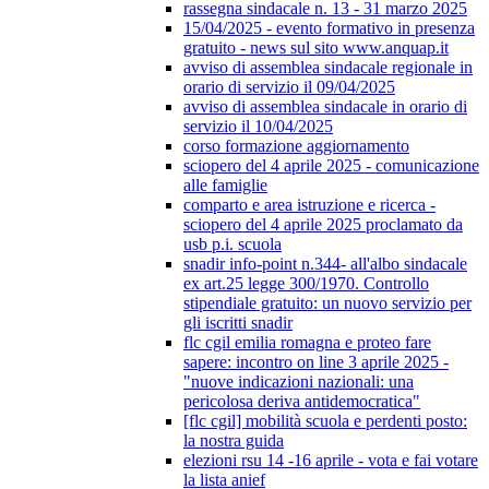
rassegna sindacale n. 13 - 31 marzo 2025
15/04/2025 - evento formativo in presenza
gratuito - news sul sito www.anquap.it
avviso di assemblea sindacale regionale in
orario di servizio il 09/04/2025
avviso di assemblea sindacale in orario di
servizio il 10/04/2025
corso formazione aggiornamento
sciopero del 4 aprile 2025 - comunicazione
alle famiglie
comparto e area istruzione e ricerca -
sciopero del 4 aprile 2025 proclamato da
usb p.i. scuola
snadir info-point n.344- all'albo sindacale
ex art.25 legge 300/1970. Controllo
stipendiale gratuito: un nuovo servizio per
gli iscritti snadir
flc cgil emilia romagna e proteo fare
sapere: incontro on line 3 aprile 2025 -
"nuove indicazioni nazionali: una
pericolosa deriva antidemocratica"
[flc cgil] mobilità scuola e perdenti posto:
la nostra guida
elezioni rsu 14 -16 aprile - vota e fai votare
la lista anief