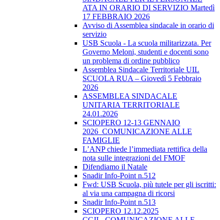
ATA IN ORARIO DI SERVIZIO Martedì
17 FEBBRAIO 2026
Avviso di Assemblea sindacale in orario di
servizio
USB Scuola - La scuola militarizzata. Per
Governo Meloni, studenti e docenti sono
un problema di ordine pubblico
Assemblea Sindacale Territoriale UIL
SCUOLA RUA – Giovedì 5 Febbraio
2026
ASSEMBLEA SINDACALE
UNITARIA TERRITORIALE
24.01.2026
SCIOPERO 12-13 GENNAIO
2026_COMUNICAZIONE ALLE
FAMIGLIE
L’ANP chiede l’immediata rettifica della
nota sulle integrazioni del FMOF
Difendiamo il Natale
Snadir Info-Point n.512
Fwd: USB Scuola, più tutele per gli iscritti:
al via una campagna di ricorsi
Snadir Info-Point n.513
SCIOPERO 12.12.2025
CGIL_COMUNICAZIONE ALLE