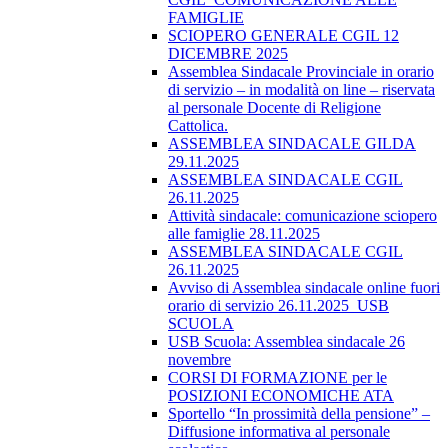
FAMIGLIE
SCIOPERO GENERALE CGIL 12
DICEMBRE 2025
Assemblea Sindacale Provinciale in orario
di servizio – in modalità on line – riservata
al personale Docente di Religione
Cattolica.
ASSEMBLEA SINDACALE GILDA
29.11.2025
ASSEMBLEA SINDACALE CGIL
26.11.2025
Attività sindacale: comunicazione sciopero
alle famiglie 28.11.2025
ASSEMBLEA SINDACALE CGIL
26.11.2025
Avviso di Assemblea sindacale online fuori
orario di servizio 26.11.2025_USB
SCUOLA
USB Scuola: Assemblea sindacale 26
novembre
CORSI DI FORMAZIONE per le
POSIZIONI ECONOMICHE ATA
Sportello “In prossimità della pensione” –
Diffusione informativa al personale