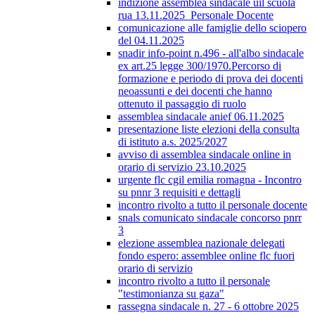
indizione assemblea sindacale uil scuola
rua 13.11.2025_Personale Docente
comunicazione alle famiglie dello sciopero
del 04.11.2025
snadir info-point n.496 - all'albo sindacale
ex art.25 legge 300/1970.Percorso di
formazione e periodo di prova dei docenti
neoassunti e dei docenti che hanno
ottenuto il passaggio di ruolo
assemblea sindacale anief 06.11.2025
presentazione liste elezioni della consulta
di istituto a.s. 2025/2027
avviso di assemblea sindacale online in
orario di servizio 23.10.2025
urgente flc cgil emilia romagna - Incontro
su pnnr 3 requisiti e dettagli
incontro rivolto a tutto il personale docente
snals comunicato sindacale concorso pnrr
3
elezione assemblea nazionale delegati
fondo espero: assemblee online flc fuori
orario di servizio
incontro rivolto a tutto il personale
"testimonianza su gaza"
rassegna sindacale n. 27 - 6 ottobre 2025