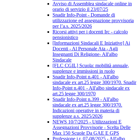
Avviso di Assemblea sindacale online in
orario di servizio il 23/07/25
Snadir Info-Point - Domande di
utilizzazione ed assegnazione provvisoria
per l’a.s. 2025/2026
Ricorsi attivi per i docenti Irc - calcolo
pensionistico
[Informazioni Sindacali E Iniziative] Ai
Docenti - Al Personale Ata - Agli
Insegnanti Di Religione- All'albo
Sindacale
[FLC CGIL] Scuola: mobilità annuale,
supplenze e immissioni in ruolo
Snadir Info-Point n.401 - All'albo
sindacale ex art.25 legge 300/1970. Snadir
Info-Point n.401 - All'albo sindacale ex
art.25 legge 300/1970
Snadir Info-Point n.399 - All'albo
sindacale ex art.25 legge 300/1970.
Indicazioni operative in materia di
supplenze a.s. 2025/2026
NEWS 10/7/2025 - Utilizzazioni E
Assegnazioni Provvisorie - Scelta Delle
Max 150 Scuole Da GAE E GPS
Professione i.r. 07-08/2025 - All'albo