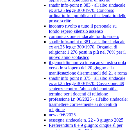
snadir info-point n.383 - all'albo sindacale
ex art.25 legge 300/1970. Concorso
ordinario Irc: pubblicato il calendario delle
prove scritte
incontro rivolto a tutto il personale su
fondo espero-silenzio assenso
comunicazione sindacale fondo espero
snadir info-point n.381 - all'albo sindacale
ex art.25 legge 300/1970. Organici di
religione: 1.276 posti in più nel 70% per il
nuovo anno scolastico
il genocidio non va in vacanza: usb scuola
verso lo sciopero del 20 giugno e la
manifestazione disarmiamoli del 21 a roma
snadir info-point n.375 - all'albo sindacale
ex art.25 legge 300/1970. Cassazione: 49
sentenze contro l’abuso dei contratti a
termine per i docenti di religione
professione i.r. 06/2025 - all'albo sindacale;
trasmettere cortesemente ai docenti di
religione
news 9/6/2025
rassegna sindacale n. 22 - 3 giugno 2025
Rreferendum 8 e 9 giugno: cinque sì per