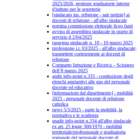
2025/2026, gestione graduatorie interne
d'istituto per le segreterie
[sindacato ins. religione - sair notizie] ai
docenti di religione - all'albo sindacale
nomina commissione elettorale liceo fanti
avviso di assemblea sindacale in orario di
servizio il 2/04/2025
rassegna sindacale n. 10 - 10 marzo 2025
professione i.r. 03/2025 - all'albo sindacale;
trasmettere cortesemente ai docenti di
religione
Comparto Istruzione e Ricerca – Sciopero
dell’8 marzo 2025
andir info-point n.335 - costituzione degli
elenchi aggiuntivi alle gps del personale
docente ed educativo
[informazioni dal dipartimento] - mobilità
2025 - personale docente di religione
cattolica
news 5/3/2025 - parte la mobilità, la
normativa e le scadenze
snadir info-point n.334 all'albo sindacale
ex art. 25 legge 300/1970 - mobilità
territoriale/professionale e graduatoria
regionale del personale docente di