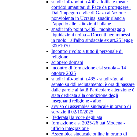
snadir info-point n.490 - flotilla e mean:
corridoi umanitari di Pace da proteggere -
Dall’impegno civile di Gaza all’azione
nonviolenta in Ucraina, snadir rilancia
l’appello alle istituzioni italiane
snadir info-point n.489 - monitoraggio
liquidazioni noipa – Docenti neoimmessi
in ruolo - all'albo sindacale ex art.25 legge
300/1970
Incontro rivolto a tutto il personale di
religione
sciopero domani
incontro di formazione cisl scuola – 14
ottobre 2025
snadir info-point n.485 - snadir/fgu al
senato su ddl reclutamento: è ora di passare
dalle parole ai fatti! Particolare attenzione è
stata dedicata alla condizione degli
insegnanti religione - albo
avviso di assemblea sindacale in orario di
servizio il 02/10/2025
[federata] la voce degli ata
formazione a.s. 2025-26 uat Modena -
ufficio integrazione
Assemblea sindacale online in orario di