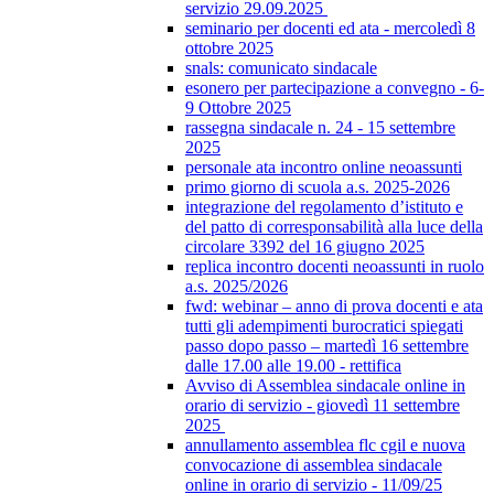
servizio 29.09.2025
seminario per docenti ed ata - mercoledì 8
ottobre 2025
snals: comunicato sindacale
esonero per partecipazione a convegno - 6-
9 Ottobre 2025
rassegna sindacale n. 24 - 15 settembre
2025
personale ata incontro online neoassunti
primo giorno di scuola a.s. 2025-2026
integrazione del regolamento d’istituto e
del patto di corresponsabilità alla luce della
circolare 3392 del 16 giugno 2025
replica incontro docenti neoassunti in ruolo
a.s. 2025/2026
fwd: webinar – anno di prova docenti e ata
tutti gli adempimenti burocratici spiegati
passo dopo passo – martedì 16 settembre
dalle 17.00 alle 19.00 - rettifica
Avviso di Assemblea sindacale online in
orario di servizio - giovedì 11 settembre
2025
annullamento assemblea flc cgil e nuova
convocazione di assemblea sindacale
online in orario di servizio - 11/09/25