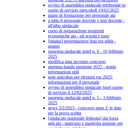
avviso di assemblea sindacale territoriale in
orario di servizio mercoledì 19/02/2025
piano di formazione per personale ata
a tutto il personale docente e non docente -
all'albo sindacale
corso di preparazione posizioni
economiche ata - uil scuola e irase
[sinatas] presentazinoe lista rsu gilda -
unams
rassegna sindacale anief n. 6 - 10 febbraio
2025
modifica data incontro concorso
apertura bando inpsieme 2025 - guida
informazioni utili
note unicobas per elezioni rsu 2025:
informazioni per il personale
avviso di assemblea sindacale fuori orario
di servizio il 12/02/2025
rassegna sindacale anief n. 5 - 3 febbraio
2025
news 3/2/2025 - concorso pnnr 2: le date
per la prova scritta
[sindacato nazionale federata] dai forza
agli ata - mancuso e mastrolia insieme per