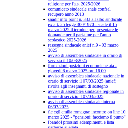
religione per l'a.s. 2025/2026
comunicato sindacale snals confsal
recupero anno 2013
snadir info-point n. 333 all'albo sindacale
ex art. 25 legge 300/1970 - scade il 15
marzo 2025 il termine per presentare le
domande per il part-time per l'anno
scolastico 2025-2026
rassegna sindacale anief n.9 - 03 marzo
2025
avviso di assemblea sindacale in orario di
servizio il 10/03/2025
formazioni posizioni economiche ata -
giovedì 6 marzo 2025 ore 16.00
avviso di assemblea sindacale nazionale in
orario di servizio il 07/03/2025 (anief)
rivolta agli insegnanti di sostegno
avviso di assemblea sindacale regionale in
orario di servizio il 07/03/2025
avviso di assemblea sindacale interna
06/03/2025
flc cgil emilia romagna: incontro on line 10
marzo 2025 - "pensioni: facciamo il punto"
[bando] prossimi adempimenti e lista
partenze allegata