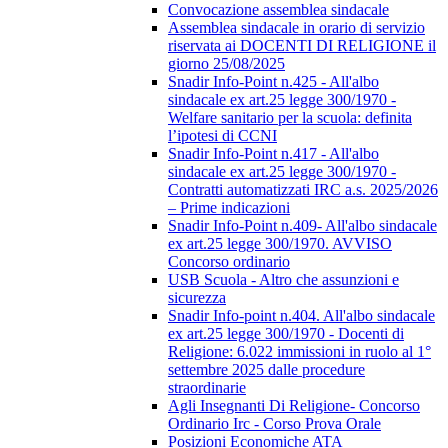
Convocazione assemblea sindacale
Assemblea sindacale in orario di servizio
riservata ai DOCENTI DI RELIGIONE il
giorno 25/08/2025
Snadir Info-Point n.425 - All'albo
sindacale ex art.25 legge 300/1970 -
Welfare sanitario per la scuola: definita
l’ipotesi di CCNI
Snadir Info-Point n.417 - All'albo
sindacale ex art.25 legge 300/1970 -
Contratti automatizzati IRC a.s. 2025/2026
– Prime indicazioni
Snadir Info-Point n.409- All'albo sindacale
ex art.25 legge 300/1970. AVVISO
Concorso ordinario
USB Scuola - Altro che assunzioni e
sicurezza
Snadir Info-point n.404. All'albo sindacale
ex art.25 legge 300/1970 - Docenti di
Religione: 6.022 immissioni in ruolo al 1°
settembre 2025 dalle procedure
straordinarie
Agli Insegnanti Di Religione- Concorso
Ordinario Irc - Corso Prova Orale
Posizioni Economiche ATA