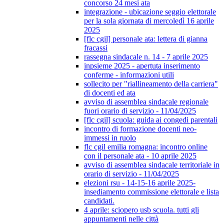
concorso 24 mesi ata
integrazione - ubicazione seggio elettorale
per la sola giornata di mercoledì 16 aprile
2025
[flc cgil] personale ata: lettera di gianna
fracassi
rassegna sindacale n. 14 - 7 aprile 2025
inpsieme 2025 - apertuta inserimento
conferme - informazioni utili
sollecito per "riallineamento della carriera"
di docenti ed ata
avviso di assemblea sindacale regionale
fuori orario di servizio - 11/04/2025
[flc cgil] scuola: guida ai congedi parentali
incontro di formazione docenti neo-
immessi in ruolo
flc cgil emilia romagna: incontro online
con il personale ata - 10 aprile 2025
avviso di assemblea sindacale territoriale in
orario di servizio - 11/04/2025
elezioni rsu - 14-15-16 aprile 2025-
insediamento commissione elettorale e lista
candidati.
4 aprile: sciopero usb scuola. tutti gli
appuntamenti nelle città