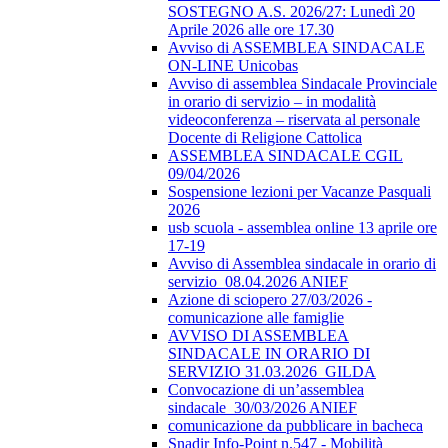
SOSTEGNO A.S. 2026/27: Lunedì 20
Aprile 2026 alle ore 17.30
Avviso di ASSEMBLEA SINDACALE
ON-LINE Unicobas
Avviso di assemblea Sindacale Provinciale
in orario di servizio – in modalità
videoconferenza – riservata al personale
Docente di Religione Cattolica
ASSEMBLEA SINDACALE CGIL
09/04/2026
Sospensione lezioni per Vacanze Pasquali
2026
usb scuola - assemblea online 13 aprile ore
17-19
Avviso di Assemblea sindacale in orario di
servizio_08.04.2026 ANIEF
Azione di sciopero 27/03/2026 -
comunicazione alle famiglie
AVVISO DI ASSEMBLEA
SINDACALE IN ORARIO DI
SERVIZIO 31.03.2026_GILDA
Convocazione di un’assemblea
sindacale_30/03/2026 ANIEF
comunicazione da pubblicare in bacheca
Snadir Info-Point n.547 - Mobilità