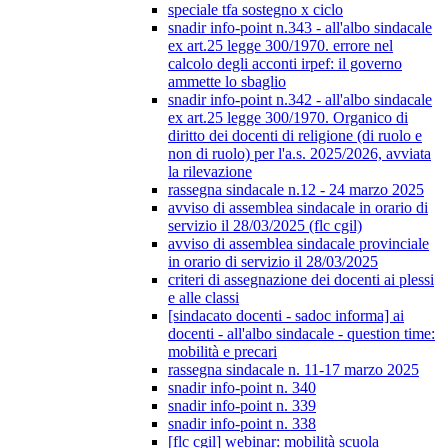
speciale tfa sostegno x ciclo
snadir info-point n.343 - all'albo sindacale
ex art.25 legge 300/1970. errore nel
calcolo degli acconti irpef: il governo
ammette lo sbaglio
snadir info-point n.342 - all'albo sindacale
ex art.25 legge 300/1970. Organico di
diritto dei docenti di religione (di ruolo e
non di ruolo) per l'a.s. 2025/2026, avviata
la rilevazione
rassegna sindacale n.12 - 24 marzo 2025
avviso di assemblea sindacale in orario di
servizio il 28/03/2025 (flc cgil)
avviso di assemblea sindacale provinciale
in orario di servizio il 28/03/2025
criteri di assegnazione dei docenti ai plessi
e alle classi
[sindacato docenti - sadoc informa] ai
docenti - all'albo sindacale - question time:
mobilità e precari
rassegna sindacale n. 11-17 marzo 2025
snadir info-point n. 340
snadir info-point n. 339
snadir info-point n. 338
[flc cgil] webinar: mobilità scuola