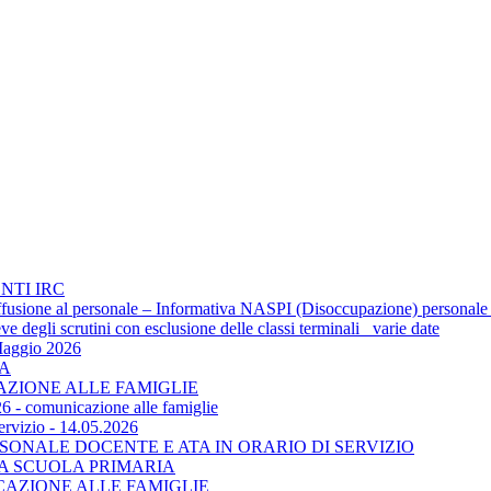
NTI IRC
 diffusione al personale – Informativa NASPI (Disoccupazione) personale
 degli scrutini con esclusione delle classi terminali_ varie date
Maggio 2026
TA
CAZIONE ALLE FAMIGLIE
6 - comunicazione alle famiglie
ervizio - 14.05.2026
SONALE DOCENTE E ATA IN ORARIO DI SERVIZIO
LA SCUOLA PRIMARIA
ICAZIONE ALLE FAMIGLIE