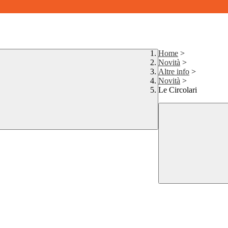
Home
>
Novità
>
Altre info
>
Novità
>
Le Circolari