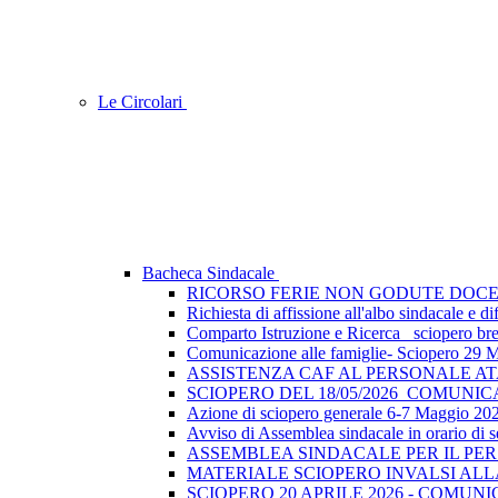
Le Circolari
Bacheca Sindacale
RICORSO FERIE NON GODUTE DOCE
Richiesta di affissione all'albo sindacale e
Comparto Istruzione e Ricerca_ sciopero breve
Comunicazione alle famiglie- Sciopero 29 
ASSISTENZA CAF AL PERSONALE A
SCIOPERO DEL 18/05/2026_COMUNI
Azione di sciopero generale 6-7 Maggio 202
Avviso di Assemblea sindacale in orario di s
ASSEMBLEA SINDACALE PER IL PER
MATERIALE SCIOPERO INVALSI AL
SCIOPERO 20 APRILE 2026 - COMUN