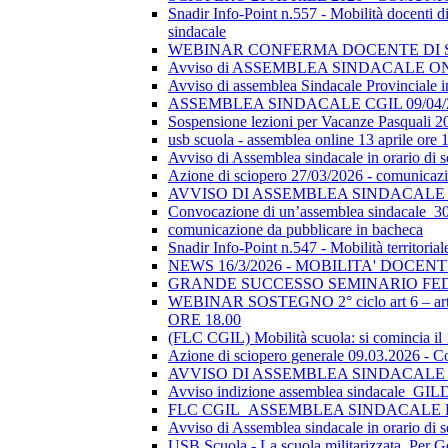
Snadir Info-Point n.557 - Mobilità docenti di 
sindacale
WEBINAR CONFERMA DOCENTE DI SOSTEGN
Avviso di ASSEMBLEA SINDACALE ON
Avviso di assemblea Sindacale Provinciale in
ASSEMBLEA SINDACALE CGIL 09/04/
Sospensione lezioni per Vacanze Pasquali 2
usb scuola - assemblea online 13 aprile ore 
Avviso di Assemblea sindacale in orario di
Azione di sciopero 27/03/2026 - comunicazio
AVVISO DI ASSEMBLEA SINDACALE I
Convocazione di un’assemblea sindacale_
comunicazione da pubblicare in bacheca
Snadir Info-Point n.547 - Mobilità territoria
NEWS 16/3/2026 - MOBILITA' DOCEN
GRANDE SUCCESSO SEMINARIO FE
WEBINAR SOSTEGNO 2° ciclo art 6 – art 7
ORE 18.00
(FLC CGIL) Mobilità scuola: si comincia il
Azione di sciopero generale 09.03.2026 - C
AVVISO DI ASSEMBLEA SINDACALE I
Avviso indizione assemblea sindacale_GI
FLC CGIL_ASSEMBLEA SINDACALE PER
Avviso di Assemblea sindacale in orario di s
USB Scuola - La scuola militarizzata. Per G