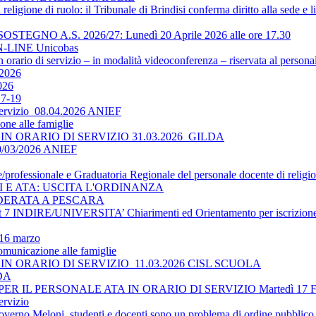
religione di ruolo: il Tribunale di Brindisi conferma diritto alla sede e 
O A.S. 2026/27: Lunedì 20 Aprile 2026 alle ore 17.30
-LINE Unicobas
 orario di servizio – in modalità videoconferenza – riservata al persona
2026
026
17-19
 servizio_08.04.2026 ANIEF
ne alle famiglie
N ORARIO DI SERVIZIO 31.03.2026_GILDA
30/03/2026 ANIEF
le/professionale e Graduatoria Regionale del personale docente di religi
TI E ATA: USCITA L'ORDINANZA
DERATA A PESCARA
 INDIRE/UNIVERSITA’ Chiarimenti ed Orientamento per iscrizione 
 16 marzo
omunicazione alle famiglie
N ORARIO DI SERVIZIO_11.03.2026 CISL SCUOLA
LDA
 IL PERSONALE ATA IN ORARIO DI SERVIZIO Martedì 17 
ervizio
overno Meloni, studenti e docenti sono un problema di ordine pubblico