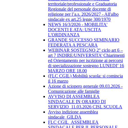
territoriale/professionale e Graduatoria
Regionale del personale docente di
religione per l’a.s. 2026/2027 - All'albo
sindacale ex art.25 legge 300/1970
NEWS 16/3/2026 - MOBILITA'
DOCENTI E ATA: USCITA
L'ORDINANZA
GRANDE SUCCESSO SEMINARIO
FEDERATA A PESCARA
WEBINAR SOSTEGNO 2° ciclo art 6 –
art 7 INDIRE/UNIVERSITA’ Chiarimenti
ed Orientamento per iscrizione ai percorsi
di specializzazione sostegno LUNEDI’ 16
MARZO ORE 18.00
(FLC CGIL) Mobilità scuola: si comincia
il 16 marzo
Azione di sciopero generale 09.03.2026 -
Comunicazione alle famiglie
AVVISO DI ASSEMBLEA
SINDACALE IN ORARIO DI
SERVIZIO_11.03.2026 CISL SCUOLA
Avviso indizione assemblea
sindacale_GILDA
FLC CGIL_ASSEMBLEA
SINDACALE PER IL PERSONALE