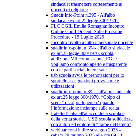
sindacale; trasmettere cortesemente ai
docenti di religione
Snadir Info-Point n.395 - All'albo
sindacale ex art.25 legge 300/1970.
FLC CGIL Emilia Romagna: Incontro
Online Con I Docenti Sulle Prossime
Procedure - 15 Luglio 2025
Incontro rivolto a tutto il personale docente
snadir info-point n.394- all'albo sindacale
ex art.25 legge 300/1970. scuola,
audizione VII commissione, FGU:
vogliamo confronto aperto e trasparente
con le parti sociali interessate
usb scuola avvia le prenotazioni per lo
sportello assegnazioni provvisorie e
utilizzazioni
snadir info-point n.392 - all'albo sindacale
ex art.25 legge 300/1970. “Colpo di
scena” o colpo di penna? quando
l’informazione inciampa sulla realtà
fratelli d’italia all'attacco della scuola e
della verità storica. USB scuola solidarizza
con autori ed editore di “trame del tempo”
webinar corsi indire sostegno 2025 –
sabato 28 giugno 2025 alle ore 09.30