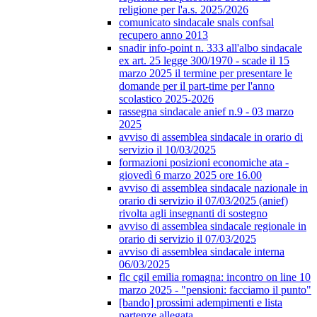
religione per l'a.s. 2025/2026
comunicato sindacale snals confsal
recupero anno 2013
snadir info-point n. 333 all'albo sindacale
ex art. 25 legge 300/1970 - scade il 15
marzo 2025 il termine per presentare le
domande per il part-time per l'anno
scolastico 2025-2026
rassegna sindacale anief n.9 - 03 marzo
2025
avviso di assemblea sindacale in orario di
servizio il 10/03/2025
formazioni posizioni economiche ata -
giovedì 6 marzo 2025 ore 16.00
avviso di assemblea sindacale nazionale in
orario di servizio il 07/03/2025 (anief)
rivolta agli insegnanti di sostegno
avviso di assemblea sindacale regionale in
orario di servizio il 07/03/2025
avviso di assemblea sindacale interna
06/03/2025
flc cgil emilia romagna: incontro on line 10
marzo 2025 - "pensioni: facciamo il punto"
[bando] prossimi adempimenti e lista
partenze allegata