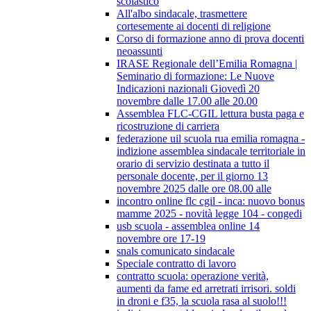
scolastico
All'albo sindacale, trasmettere
cortesemente ai docenti di religione
Corso di formazione anno di prova docenti
neoassunti
IRASE Regionale dell’Emilia Romagna |
Seminario di formazione: Le Nuove
Indicazioni nazionali Giovedì 20
novembre dalle 17.00 alle 20.00
Assemblea FLC-CGIL lettura busta paga e
ricostruzione di carriera
federazione uil scuola rua emilia romagna -
indizione assemblea sindacale territoriale in
orario di servizio destinata a tutto il
personale docente, per il giorno 13
novembre 2025 dalle ore 08.00 alle
incontro online flc cgil - inca: nuovo bonus
mamme 2025 - novità legge 104 - congedi
usb scuola - assemblea online 14
novembre ore 17-19
snals comunicato sindacale
Speciale contratto di lavoro
contratto scuola: operazione verità,
aumenti da fame ed arretrati irrisori. soldi
in droni e f35, la scuola rasa al suolo!!!