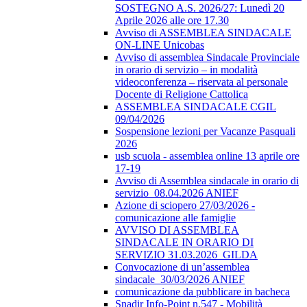
SOSTEGNO A.S. 2026/27: Lunedì 20
Aprile 2026 alle ore 17.30
Avviso di ASSEMBLEA SINDACALE
ON-LINE Unicobas
Avviso di assemblea Sindacale Provinciale
in orario di servizio – in modalità
videoconferenza – riservata al personale
Docente di Religione Cattolica
ASSEMBLEA SINDACALE CGIL
09/04/2026
Sospensione lezioni per Vacanze Pasquali
2026
usb scuola - assemblea online 13 aprile ore
17-19
Avviso di Assemblea sindacale in orario di
servizio_08.04.2026 ANIEF
Azione di sciopero 27/03/2026 -
comunicazione alle famiglie
AVVISO DI ASSEMBLEA
SINDACALE IN ORARIO DI
SERVIZIO 31.03.2026_GILDA
Convocazione di un’assemblea
sindacale_30/03/2026 ANIEF
comunicazione da pubblicare in bacheca
Snadir Info-Point n.547 - Mobilità