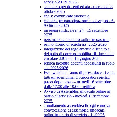
servizio 29.09.2025
seminario per docenti ed ata - mercoledì 8
ottobre 2025
snals: comunicato sindacale
esonero per partecipazione a convegno - 6-
9 Ottobre 2025
rassegna sindacale n. 24 - 15 settembre
2025
personale ata incontro online neoassunti
primo giorno di scuola a.s. 2025-2026
integrazione del regolamento d’istituto e
del patto di corresponsabilità alla luce della
circolare 3392 del 16 giugno 2025
replica incontro docenti neoassunti in ruolo
a.s. 2025/2026
fwd: webinar – anno di prova docenti e ata
tutti gli adempimenti burocratici spiegati
passo dopo passo – martedì 16 settembre
dalle 17.00 alle 19.00 - rettifica
Avviso di Assemblea sindacale online in
orario di servizio - giovedì 11 settembre
2025
annullamento assemblea flc cgil e nuova
convocazione di assemblea sindacale
online in orario di servizio - 11/09/25