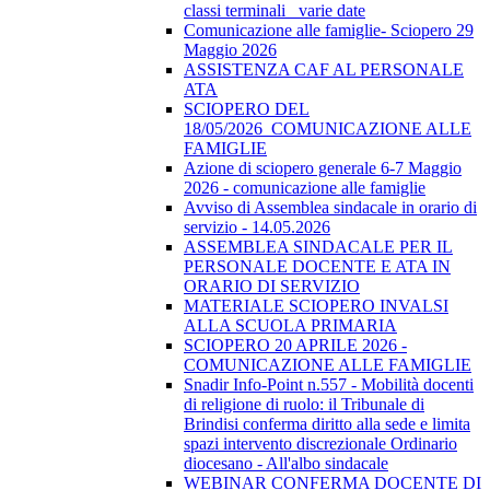
classi terminali_ varie date
Comunicazione alle famiglie- Sciopero 29
Maggio 2026
ASSISTENZA CAF AL PERSONALE
ATA
SCIOPERO DEL
18/05/2026_COMUNICAZIONE ALLE
FAMIGLIE
Azione di sciopero generale 6-7 Maggio
2026 - comunicazione alle famiglie
Avviso di Assemblea sindacale in orario di
servizio - 14.05.2026
ASSEMBLEA SINDACALE PER IL
PERSONALE DOCENTE E ATA IN
ORARIO DI SERVIZIO
MATERIALE SCIOPERO INVALSI
ALLA SCUOLA PRIMARIA
SCIOPERO 20 APRILE 2026 -
COMUNICAZIONE ALLE FAMIGLIE
Snadir Info-Point n.557 - Mobilità docenti
di religione di ruolo: il Tribunale di
Brindisi conferma diritto alla sede e limita
spazi intervento discrezionale Ordinario
diocesano - All'albo sindacale
WEBINAR CONFERMA DOCENTE DI