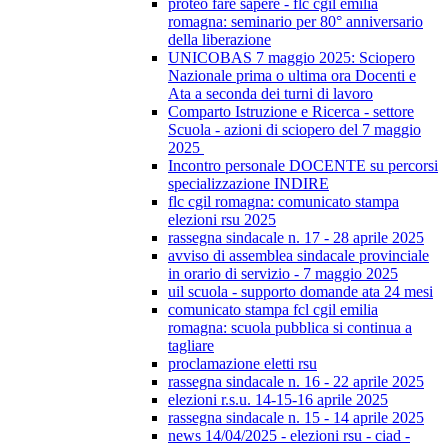
proteo fare sapere - flc cgil emilia
romagna: seminario per 80° anniversario
della liberazione
UNICOBAS 7 maggio 2025: Sciopero
Nazionale prima o ultima ora Docenti e
Ata a seconda dei turni di lavoro
Comparto Istruzione e Ricerca - settore
Scuola - azioni di sciopero del 7 maggio
2025
Incontro personale DOCENTE su percorsi
specializzazione INDIRE
flc cgil romagna: comunicato stampa
elezioni rsu 2025
rassegna sindacale n. 17 - 28 aprile 2025
avviso di assemblea sindacale provinciale
in orario di servizio - 7 maggio 2025
uil scuola - supporto domande ata 24 mesi
comunicato stampa fcl cgil emilia
romagna: scuola pubblica si continua a
tagliare
proclamazione eletti rsu
rassegna sindacale n. 16 - 22 aprile 2025
elezioni r.s.u. 14-15-16 aprile 2025
rassegna sindacale n. 15 - 14 aprile 2025
news 14/04/2025 - elezioni rsu - ciad -