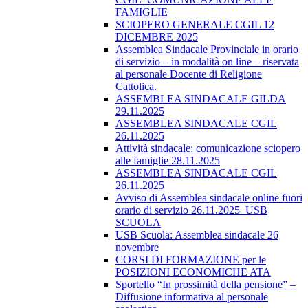
FAMIGLIE
SCIOPERO GENERALE CGIL 12
DICEMBRE 2025
Assemblea Sindacale Provinciale in orario
di servizio – in modalità on line – riservata
al personale Docente di Religione
Cattolica.
ASSEMBLEA SINDACALE GILDA
29.11.2025
ASSEMBLEA SINDACALE CGIL
26.11.2025
Attività sindacale: comunicazione sciopero
alle famiglie 28.11.2025
ASSEMBLEA SINDACALE CGIL
26.11.2025
Avviso di Assemblea sindacale online fuori
orario di servizio 26.11.2025_USB
SCUOLA
USB Scuola: Assemblea sindacale 26
novembre
CORSI DI FORMAZIONE per le
POSIZIONI ECONOMICHE ATA
Sportello “In prossimità della pensione” –
Diffusione informativa al personale