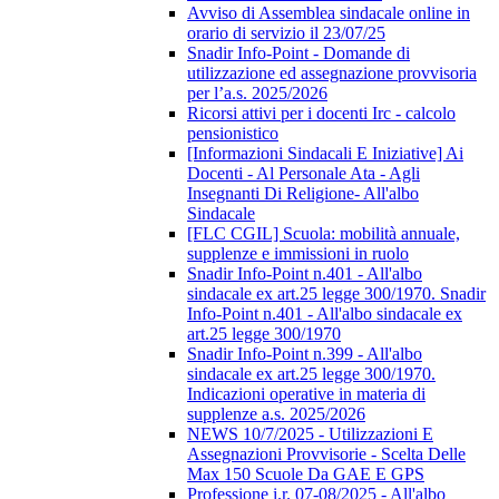
Avviso di Assemblea sindacale online in
orario di servizio il 23/07/25
Snadir Info-Point - Domande di
utilizzazione ed assegnazione provvisoria
per l’a.s. 2025/2026
Ricorsi attivi per i docenti Irc - calcolo
pensionistico
[Informazioni Sindacali E Iniziative] Ai
Docenti - Al Personale Ata - Agli
Insegnanti Di Religione- All'albo
Sindacale
[FLC CGIL] Scuola: mobilità annuale,
supplenze e immissioni in ruolo
Snadir Info-Point n.401 - All'albo
sindacale ex art.25 legge 300/1970. Snadir
Info-Point n.401 - All'albo sindacale ex
art.25 legge 300/1970
Snadir Info-Point n.399 - All'albo
sindacale ex art.25 legge 300/1970.
Indicazioni operative in materia di
supplenze a.s. 2025/2026
NEWS 10/7/2025 - Utilizzazioni E
Assegnazioni Provvisorie - Scelta Delle
Max 150 Scuole Da GAE E GPS
Professione i.r. 07-08/2025 - All'albo