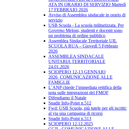
ATA IN ORARIO DI SERVIZIO Martedì
17 FEBBRAIO 2026
Avviso di Assemblea sindacale in orario di
servizio
USB Scuola - La scuola militarizzata. Per
Governo Meloni, studenti e docenti sono
un problema di ordine pubblico
Assemblea Sindacale Territoriale UIL
SCUOLA RUA – Giovedì 5 Febbraio
2026
ASSEMBLEA SINDACALE
UNITARIA TERRITORIALE
24.01.2026
SCIOPERO 12-13 GENNAIO
2026_COMUNICAZIONE ALLE
FAMIGLIE
L’ANP chiede l’immediata rettifica della
nota sulle integrazioni del FMOF
Difendiamo il Natale
Snadir Info-Point n.512
Fwd: USB Scuola, più tutele per gli iscritti:
al via una campagna di ricorsi
Snadir Info-Point n.513
SCIOPERO 12.12.2025
CGIL_COMUNICAZIONE ALLE