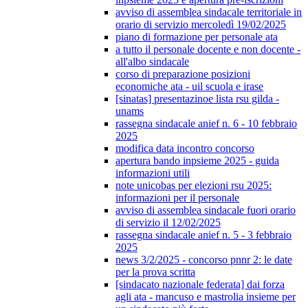
avviso di assemblea sindacale territoriale in
orario di servizio mercoledì 19/02/2025
piano di formazione per personale ata
a tutto il personale docente e non docente -
all'albo sindacale
corso di preparazione posizioni
economiche ata - uil scuola e irase
[sinatas] presentazinoe lista rsu gilda -
unams
rassegna sindacale anief n. 6 - 10 febbraio
2025
modifica data incontro concorso
apertura bando inpsieme 2025 - guida
informazioni utili
note unicobas per elezioni rsu 2025:
informazioni per il personale
avviso di assemblea sindacale fuori orario
di servizio il 12/02/2025
rassegna sindacale anief n. 5 - 3 febbraio
2025
news 3/2/2025 - concorso pnnr 2: le date
per la prova scritta
[sindacato nazionale federata] dai forza
agli ata - mancuso e mastrolia insieme per