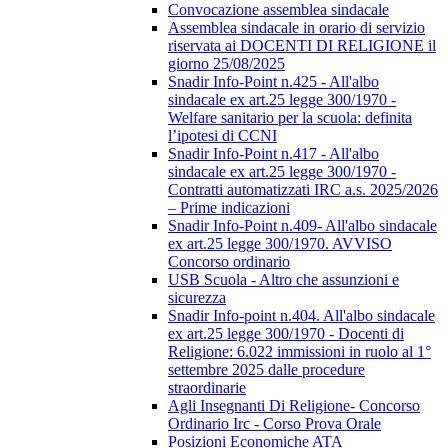
Convocazione assemblea sindacale
Assemblea sindacale in orario di servizio
riservata ai DOCENTI DI RELIGIONE il
giorno 25/08/2025
Snadir Info-Point n.425 - All'albo
sindacale ex art.25 legge 300/1970 -
Welfare sanitario per la scuola: definita
l’ipotesi di CCNI
Snadir Info-Point n.417 - All'albo
sindacale ex art.25 legge 300/1970 -
Contratti automatizzati IRC a.s. 2025/2026
– Prime indicazioni
Snadir Info-Point n.409- All'albo sindacale
ex art.25 legge 300/1970. AVVISO
Concorso ordinario
USB Scuola - Altro che assunzioni e
sicurezza
Snadir Info-point n.404. All'albo sindacale
ex art.25 legge 300/1970 - Docenti di
Religione: 6.022 immissioni in ruolo al 1°
settembre 2025 dalle procedure
straordinarie
Agli Insegnanti Di Religione- Concorso
Ordinario Irc - Corso Prova Orale
Posizioni Economiche ATA