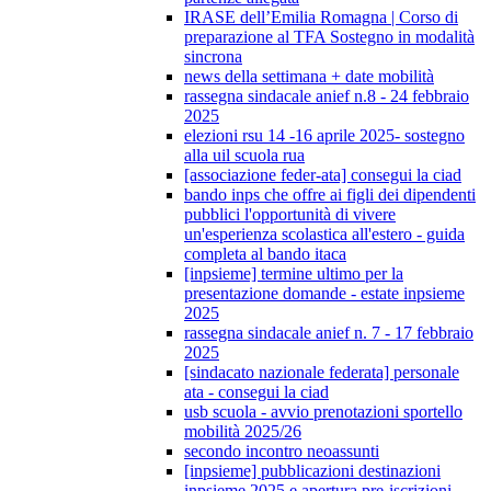
IRASE dell’Emilia Romagna | Corso di
preparazione al TFA Sostegno in modalità
sincrona
news della settimana + date mobilità
rassegna sindacale anief n.8 - 24 febbraio
2025
elezioni rsu 14 -16 aprile 2025- sostegno
alla uil scuola rua
[associazione feder-ata] consegui la ciad
bando inps che offre ai figli dei dipendenti
pubblici l'opportunità di vivere
un'esperienza scolastica all'estero - guida
completa al bando itaca
[inpsieme] termine ultimo per la
presentazione domande - estate inpsieme
2025
rassegna sindacale anief n. 7 - 17 febbraio
2025
[sindacato nazionale federata] personale
ata - consegui la ciad
usb scuola - avvio prenotazioni sportello
mobilità 2025/26
secondo incontro neoassunti
[inpsieme] pubblicazioni destinazioni
inpsieme 2025 e apertura pre-iscrizioni