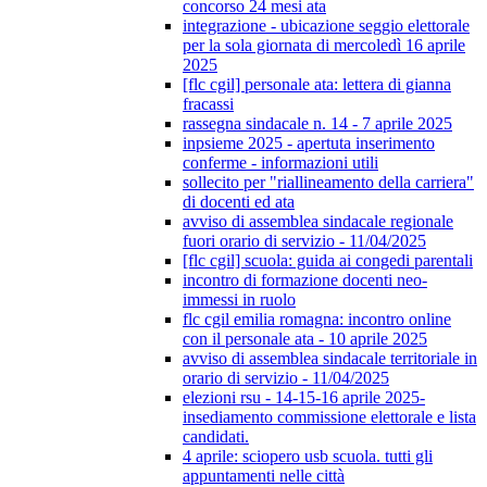
concorso 24 mesi ata
integrazione - ubicazione seggio elettorale
per la sola giornata di mercoledì 16 aprile
2025
[flc cgil] personale ata: lettera di gianna
fracassi
rassegna sindacale n. 14 - 7 aprile 2025
inpsieme 2025 - apertuta inserimento
conferme - informazioni utili
sollecito per "riallineamento della carriera"
di docenti ed ata
avviso di assemblea sindacale regionale
fuori orario di servizio - 11/04/2025
[flc cgil] scuola: guida ai congedi parentali
incontro di formazione docenti neo-
immessi in ruolo
flc cgil emilia romagna: incontro online
con il personale ata - 10 aprile 2025
avviso di assemblea sindacale territoriale in
orario di servizio - 11/04/2025
elezioni rsu - 14-15-16 aprile 2025-
insediamento commissione elettorale e lista
candidati.
4 aprile: sciopero usb scuola. tutti gli
appuntamenti nelle città