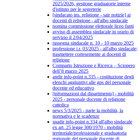
2025/2026, gestione graduatorie interne
d'istituto per le segreterie
[sindacato ins. religione - sair notizie] ai
docenti di religione - all'albo sindacale
nomina commissione elettorale liceo fanti
avviso di assemblea sindacale in orario di
servizio il 2/04/2025
rassegna sindacale n. 10 - 10 marzo 2025
professione i.r. 03/2025 - all'albo sindacale;
trasmettere cortesemente ai docenti di
religione
Comparto Istruzione e Ricerca – Sciopero
dell’8 marzo 2025
andir info-point n.335 - costituzione degli
elenchi aggiuntivi alle gps del personale
docente ed educativo
[informazioni dal dipartimento] - mobilità
2025 - personale docente di religione
cattolica
news 5/3/2025 - parte la mobilità, la
normativa e le scadenze
snadir info-point n.334 all'albo sindacale
ex art. 25 legge 300/1970 - mobilità
territoriale/professionale e graduatoria
regionale del personale docente di