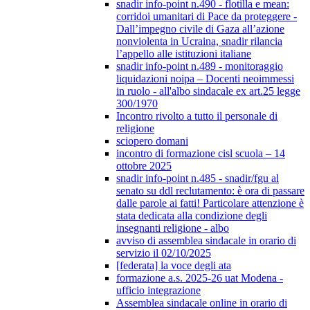
snadir info-point n.490 - flotilla e mean:
corridoi umanitari di Pace da proteggere -
Dall’impegno civile di Gaza all’azione
nonviolenta in Ucraina, snadir rilancia
l’appello alle istituzioni italiane
snadir info-point n.489 - monitoraggio
liquidazioni noipa – Docenti neoimmessi
in ruolo - all'albo sindacale ex art.25 legge
300/1970
Incontro rivolto a tutto il personale di
religione
sciopero domani
incontro di formazione cisl scuola – 14
ottobre 2025
snadir info-point n.485 - snadir/fgu al
senato su ddl reclutamento: è ora di passare
dalle parole ai fatti! Particolare attenzione è
stata dedicata alla condizione degli
insegnanti religione - albo
avviso di assemblea sindacale in orario di
servizio il 02/10/2025
[federata] la voce degli ata
formazione a.s. 2025-26 uat Modena -
ufficio integrazione
Assemblea sindacale online in orario di