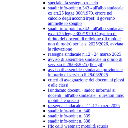
speciale tfa sostegno x ciclo
snadir info-point n.343 - all'albo sindacale
ex art.25 legge 300/1970. errore nel
calcolo degli acconti irpef: il governo
ammette lo sbaglio
snadir info-point n.342 - all'albo sindacale
ex art.25 legge 300/1970. Organico di
diritto dei docenti di religione (di ruolo e
non di ruolo) per l'a.s. 2025/2026, avviata
la rilevazione
rassegna sindacale n.12 - 24 marzo 2025
avviso di assemblea sindacale in orario di
servizio il 28/03/2025 (flc cgil)
avviso di assemblea sindacale provinciale
in orario di servizio il 28/03/2025
criteri di assegnazione dei docenti ai plessi
e alle classi
[sindacato docenti - sadoc informa] ai
docenti - all'albo sindacale - question time:
mobilità e precari
rassegna sindacale n. 11-17 marzo 2025
snadir info-point n. 340
snadir info-point n. 339
snadir info-point n. 338
[flc cgil] webinar: mobilità scuola