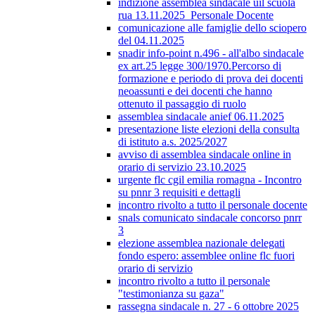
indizione assemblea sindacale uil scuola
rua 13.11.2025_Personale Docente
comunicazione alle famiglie dello sciopero
del 04.11.2025
snadir info-point n.496 - all'albo sindacale
ex art.25 legge 300/1970.Percorso di
formazione e periodo di prova dei docenti
neoassunti e dei docenti che hanno
ottenuto il passaggio di ruolo
assemblea sindacale anief 06.11.2025
presentazione liste elezioni della consulta
di istituto a.s. 2025/2027
avviso di assemblea sindacale online in
orario di servizio 23.10.2025
urgente flc cgil emilia romagna - Incontro
su pnnr 3 requisiti e dettagli
incontro rivolto a tutto il personale docente
snals comunicato sindacale concorso pnrr
3
elezione assemblea nazionale delegati
fondo espero: assemblee online flc fuori
orario di servizio
incontro rivolto a tutto il personale
"testimonianza su gaza"
rassegna sindacale n. 27 - 6 ottobre 2025