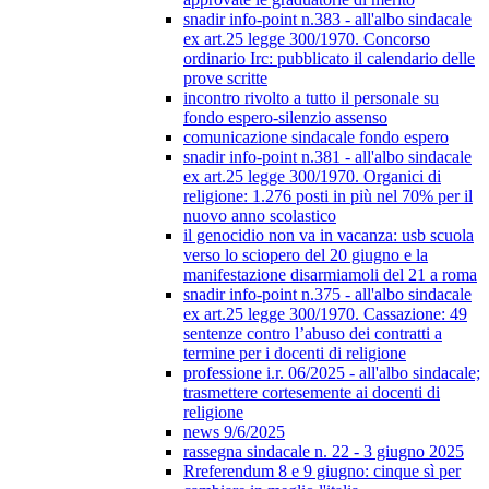
snadir info-point n.383 - all'albo sindacale
ex art.25 legge 300/1970. Concorso
ordinario Irc: pubblicato il calendario delle
prove scritte
incontro rivolto a tutto il personale su
fondo espero-silenzio assenso
comunicazione sindacale fondo espero
snadir info-point n.381 - all'albo sindacale
ex art.25 legge 300/1970. Organici di
religione: 1.276 posti in più nel 70% per il
nuovo anno scolastico
il genocidio non va in vacanza: usb scuola
verso lo sciopero del 20 giugno e la
manifestazione disarmiamoli del 21 a roma
snadir info-point n.375 - all'albo sindacale
ex art.25 legge 300/1970. Cassazione: 49
sentenze contro l’abuso dei contratti a
termine per i docenti di religione
professione i.r. 06/2025 - all'albo sindacale;
trasmettere cortesemente ai docenti di
religione
news 9/6/2025
rassegna sindacale n. 22 - 3 giugno 2025
Rreferendum 8 e 9 giugno: cinque sì per