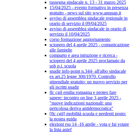
rassegna sindacale n. 13 - 31 marzo 2025
15/04/2025 - evento formativo in presenza
gratuito - news sul sito www.anquap.it
avviso di assemblea sindacale regionale in
orario di servizio il 09/04/2025
avviso di assemblea sindacale in orario di
servizio il 10/04/2025
corso formazione aggiornamento
sciopero del 4 aprile 2025 - comunicazione
alle famiglie
comparto e area istruzione e ricerca -
sciopero del 4 aprile 2025 proclamato da
usb p.i. scuola
snadir info-point n.344- all'albo sindacale
ex art.25 legge 300/1970. Controllo
stipendiale gratuito: un nuovo servizio per
gli iscritti snadir
flc cgil emilia romagna e proteo fare
sapere: incontro on line 3 aprile 2025 -
"nuove indicazioni nazionali: una
pericolosa deriva antidemocratica"
[flc cgil] mobilità scuola e perdenti posto:
la nostra guida
elezioni rsu 14 -16 aprile - vota e fai votare
la lista anief