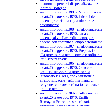
incontro su percorsi di specializzazione
indire su sostegno
snadir info-point n.390. all'albo sindacale
ex art.25 legge 300/1970. I ricorsi dei
docenti precari: una tappa ulteriore e
determinante
snadir info-point n.388 - all'albo sindacale
ex art.25 legge 300/1970. carta del
docente, al via l’accreditamento per i
docenti con contratto a tempo determinato
snadir info-point n.387 - all'albo sindacale
ex art.25 legge 300/1970. Preparazione
alla prova scritta per il concorso ordinario
irc: i servizi snadir
snadir info-point n.386 - all'albo sindacale
ex art.25 legge 300/1970. Concorso
ordinario irc 2025: la prova scritta
[sindacato ins. religione - sair notizie]
all'albo sindacale - agli insegnanti di
religione- concorso ordinario irc - corso
gratuito per tutti
snadir info-point n.384- all'albo sindacale
ex art.25 legge 300/1970. Emilia
Romagna: Procedura straordinaria -
approvate le graduatorie di merito