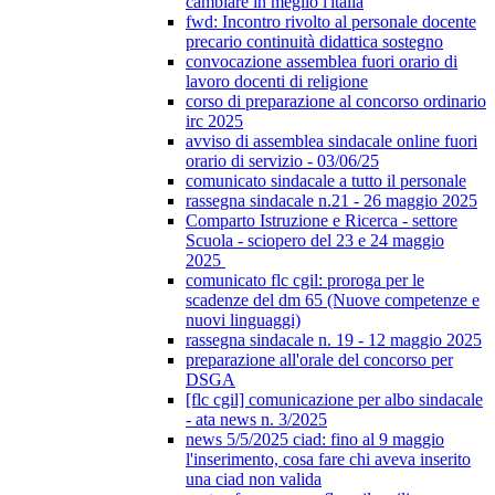
cambiare in meglio l'italia
fwd: Incontro rivolto al personale docente
precario continuità didattica sostegno
convocazione assemblea fuori orario di
lavoro docenti di religione
corso di preparazione al concorso ordinario
irc 2025
avviso di assemblea sindacale online fuori
orario di servizio - 03/06/25
comunicato sindacale a tutto il personale
rassegna sindacale n.21 - 26 maggio 2025
Comparto Istruzione e Ricerca - settore
Scuola - sciopero del 23 e 24 maggio
2025
comunicato flc cgil: proroga per le
scadenze del dm 65 (Nuove competenze e
nuovi linguaggi)
rassegna sindacale n. 19 - 12 maggio 2025
preparazione all'orale del concorso per
DSGA
[flc cgil] comunicazione per albo sindacale
- ata news n. 3/2025
news 5/5/2025 ciad: fino al 9 maggio
l'inserimento, cosa fare chi aveva inserito
una ciad non valida