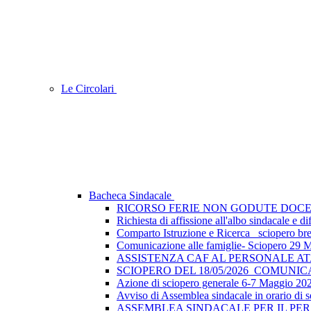
Le Circolari
Bacheca Sindacale
RICORSO FERIE NON GODUTE DOCE
Richiesta di affissione all'albo sindacale e
Comparto Istruzione e Ricerca_ sciopero breve
Comunicazione alle famiglie- Sciopero 29 
ASSISTENZA CAF AL PERSONALE A
SCIOPERO DEL 18/05/2026_COMUNI
Azione di sciopero generale 6-7 Maggio 202
Avviso di Assemblea sindacale in orario di s
ASSEMBLEA SINDACALE PER IL PER