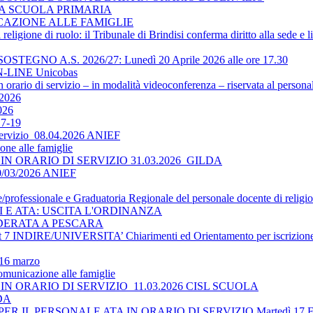
LA SCUOLA PRIMARIA
ICAZIONE ALLE FAMIGLIE
religione di ruolo: il Tribunale di Brindisi conferma diritto alla sede e 
O A.S. 2026/27: Lunedì 20 Aprile 2026 alle ore 17.30
-LINE Unicobas
 orario di servizio – in modalità videoconferenza – riservata al persona
2026
026
17-19
 servizio_08.04.2026 ANIEF
ne alle famiglie
N ORARIO DI SERVIZIO 31.03.2026_GILDA
30/03/2026 ANIEF
le/professionale e Graduatoria Regionale del personale docente di religi
TI E ATA: USCITA L'ORDINANZA
DERATA A PESCARA
 INDIRE/UNIVERSITA’ Chiarimenti ed Orientamento per iscrizione 
 16 marzo
omunicazione alle famiglie
N ORARIO DI SERVIZIO_11.03.2026 CISL SCUOLA
LDA
 IL PERSONALE ATA IN ORARIO DI SERVIZIO Martedì 17 