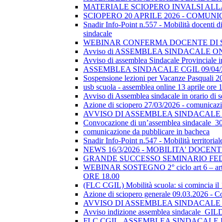
MATERIALE SCIOPERO INVALSI AL
SCIOPERO 20 APRILE 2026 - COMUN
Snadir Info-Point n.557 - Mobilità docenti di 
sindacale
WEBINAR CONFERMA DOCENTE DI SOSTEGN
Avviso di ASSEMBLEA SINDACALE ON
Avviso di assemblea Sindacale Provinciale in
ASSEMBLEA SINDACALE CGIL 09/04/
Sospensione lezioni per Vacanze Pasquali 2
usb scuola - assemblea online 13 aprile ore 
Avviso di Assemblea sindacale in orario di
Azione di sciopero 27/03/2026 - comunicazio
AVVISO DI ASSEMBLEA SINDACALE I
Convocazione di un’assemblea sindacale_
comunicazione da pubblicare in bacheca
Snadir Info-Point n.547 - Mobilità territoria
NEWS 16/3/2026 - MOBILITA' DOCEN
GRANDE SUCCESSO SEMINARIO FE
WEBINAR SOSTEGNO 2° ciclo art 6 – art 7
ORE 18.00
(FLC CGIL) Mobilità scuola: si comincia il
Azione di sciopero generale 09.03.2026 - C
AVVISO DI ASSEMBLEA SINDACALE I
Avviso indizione assemblea sindacale_GI
FLC CGIL_ASSEMBLEA SINDACALE PER