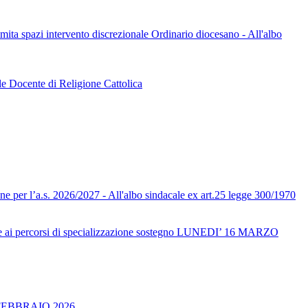
limita spazi intervento discrezionale Ordinario diocesano - All'albo
le Docente di Religione Cattolica
one per l’a.s. 2026/2027 - All'albo sindacale ex art.25 legge 300/1970
ai percorsi di specializzazione sostegno LUNEDI’ 16 MARZO
FEBBRAIO 2026