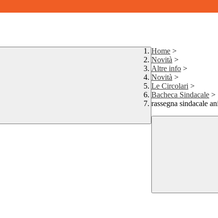
Home
>
Novità
>
Altre info
>
Novità
>
Le Circolari
>
Bacheca Sindacale
>
rassegna sindacale an