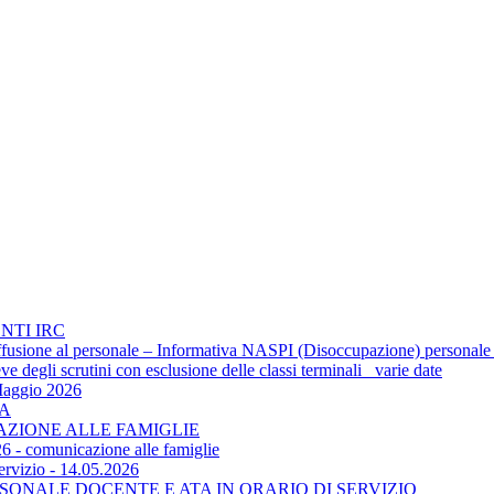
NTI IRC
 diffusione al personale – Informativa NASPI (Disoccupazione) personale
 degli scrutini con esclusione delle classi terminali_ varie date
Maggio 2026
TA
CAZIONE ALLE FAMIGLIE
6 - comunicazione alle famiglie
ervizio - 14.05.2026
SONALE DOCENTE E ATA IN ORARIO DI SERVIZIO