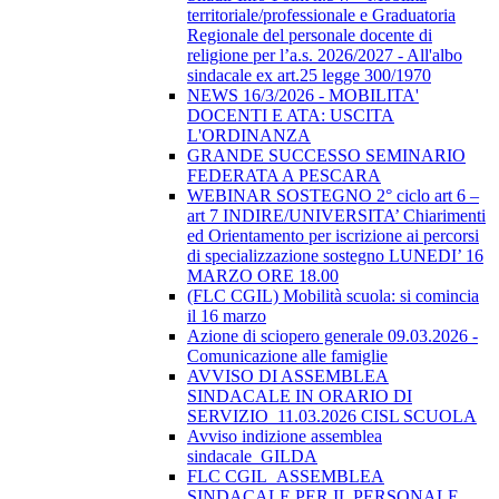
territoriale/professionale e Graduatoria
Regionale del personale docente di
religione per l’a.s. 2026/2027 - All'albo
sindacale ex art.25 legge 300/1970
NEWS 16/3/2026 - MOBILITA'
DOCENTI E ATA: USCITA
L'ORDINANZA
GRANDE SUCCESSO SEMINARIO
FEDERATA A PESCARA
WEBINAR SOSTEGNO 2° ciclo art 6 –
art 7 INDIRE/UNIVERSITA’ Chiarimenti
ed Orientamento per iscrizione ai percorsi
di specializzazione sostegno LUNEDI’ 16
MARZO ORE 18.00
(FLC CGIL) Mobilità scuola: si comincia
il 16 marzo
Azione di sciopero generale 09.03.2026 -
Comunicazione alle famiglie
AVVISO DI ASSEMBLEA
SINDACALE IN ORARIO DI
SERVIZIO_11.03.2026 CISL SCUOLA
Avviso indizione assemblea
sindacale_GILDA
FLC CGIL_ASSEMBLEA
SINDACALE PER IL PERSONALE