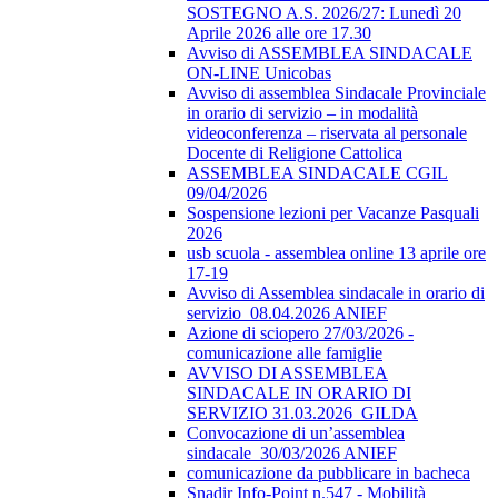
SOSTEGNO A.S. 2026/27: Lunedì 20
Aprile 2026 alle ore 17.30
Avviso di ASSEMBLEA SINDACALE
ON-LINE Unicobas
Avviso di assemblea Sindacale Provinciale
in orario di servizio – in modalità
videoconferenza – riservata al personale
Docente di Religione Cattolica
ASSEMBLEA SINDACALE CGIL
09/04/2026
Sospensione lezioni per Vacanze Pasquali
2026
usb scuola - assemblea online 13 aprile ore
17-19
Avviso di Assemblea sindacale in orario di
servizio_08.04.2026 ANIEF
Azione di sciopero 27/03/2026 -
comunicazione alle famiglie
AVVISO DI ASSEMBLEA
SINDACALE IN ORARIO DI
SERVIZIO 31.03.2026_GILDA
Convocazione di un’assemblea
sindacale_30/03/2026 ANIEF
comunicazione da pubblicare in bacheca
Snadir Info-Point n.547 - Mobilità