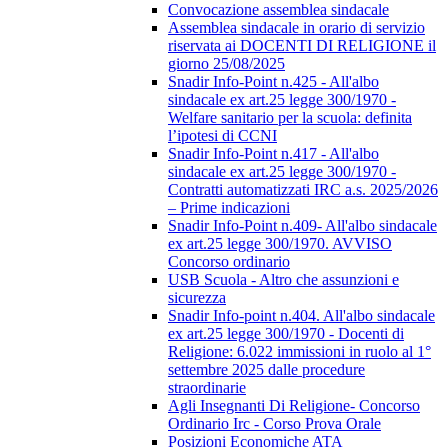
Convocazione assemblea sindacale
Assemblea sindacale in orario di servizio
riservata ai DOCENTI DI RELIGIONE il
giorno 25/08/2025
Snadir Info-Point n.425 - All'albo
sindacale ex art.25 legge 300/1970 -
Welfare sanitario per la scuola: definita
l’ipotesi di CCNI
Snadir Info-Point n.417 - All'albo
sindacale ex art.25 legge 300/1970 -
Contratti automatizzati IRC a.s. 2025/2026
– Prime indicazioni
Snadir Info-Point n.409- All'albo sindacale
ex art.25 legge 300/1970. AVVISO
Concorso ordinario
USB Scuola - Altro che assunzioni e
sicurezza
Snadir Info-point n.404. All'albo sindacale
ex art.25 legge 300/1970 - Docenti di
Religione: 6.022 immissioni in ruolo al 1°
settembre 2025 dalle procedure
straordinarie
Agli Insegnanti Di Religione- Concorso
Ordinario Irc - Corso Prova Orale
Posizioni Economiche ATA