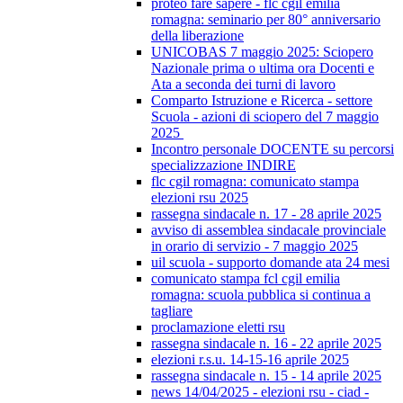
proteo fare sapere - flc cgil emilia
romagna: seminario per 80° anniversario
della liberazione
UNICOBAS 7 maggio 2025: Sciopero
Nazionale prima o ultima ora Docenti e
Ata a seconda dei turni di lavoro
Comparto Istruzione e Ricerca - settore
Scuola - azioni di sciopero del 7 maggio
2025
Incontro personale DOCENTE su percorsi
specializzazione INDIRE
flc cgil romagna: comunicato stampa
elezioni rsu 2025
rassegna sindacale n. 17 - 28 aprile 2025
avviso di assemblea sindacale provinciale
in orario di servizio - 7 maggio 2025
uil scuola - supporto domande ata 24 mesi
comunicato stampa fcl cgil emilia
romagna: scuola pubblica si continua a
tagliare
proclamazione eletti rsu
rassegna sindacale n. 16 - 22 aprile 2025
elezioni r.s.u. 14-15-16 aprile 2025
rassegna sindacale n. 15 - 14 aprile 2025
news 14/04/2025 - elezioni rsu - ciad -