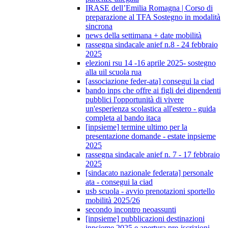
IRASE dell’Emilia Romagna | Corso di
preparazione al TFA Sostegno in modalità
sincrona
news della settimana + date mobilità
rassegna sindacale anief n.8 - 24 febbraio
2025
elezioni rsu 14 -16 aprile 2025- sostegno
alla uil scuola rua
[associazione feder-ata] consegui la ciad
bando inps che offre ai figli dei dipendenti
pubblici l'opportunità di vivere
un'esperienza scolastica all'estero - guida
completa al bando itaca
[inpsieme] termine ultimo per la
presentazione domande - estate inpsieme
2025
rassegna sindacale anief n. 7 - 17 febbraio
2025
[sindacato nazionale federata] personale
ata - consegui la ciad
usb scuola - avvio prenotazioni sportello
mobilità 2025/26
secondo incontro neoassunti
[inpsieme] pubblicazioni destinazioni
inpsieme 2025 e apertura pre-iscrizioni