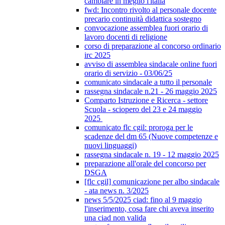
cambiare in meglio l'italia
fwd: Incontro rivolto al personale docente
precario continuità didattica sostegno
convocazione assemblea fuori orario di
lavoro docenti di religione
corso di preparazione al concorso ordinario
irc 2025
avviso di assemblea sindacale online fuori
orario di servizio - 03/06/25
comunicato sindacale a tutto il personale
rassegna sindacale n.21 - 26 maggio 2025
Comparto Istruzione e Ricerca - settore
Scuola - sciopero del 23 e 24 maggio
2025
comunicato flc cgil: proroga per le
scadenze del dm 65 (Nuove competenze e
nuovi linguaggi)
rassegna sindacale n. 19 - 12 maggio 2025
preparazione all'orale del concorso per
DSGA
[flc cgil] comunicazione per albo sindacale
- ata news n. 3/2025
news 5/5/2025 ciad: fino al 9 maggio
l'inserimento, cosa fare chi aveva inserito
una ciad non valida