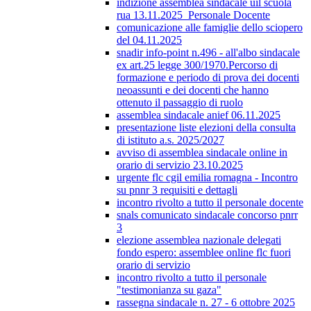
indizione assemblea sindacale uil scuola
rua 13.11.2025_Personale Docente
comunicazione alle famiglie dello sciopero
del 04.11.2025
snadir info-point n.496 - all'albo sindacale
ex art.25 legge 300/1970.Percorso di
formazione e periodo di prova dei docenti
neoassunti e dei docenti che hanno
ottenuto il passaggio di ruolo
assemblea sindacale anief 06.11.2025
presentazione liste elezioni della consulta
di istituto a.s. 2025/2027
avviso di assemblea sindacale online in
orario di servizio 23.10.2025
urgente flc cgil emilia romagna - Incontro
su pnnr 3 requisiti e dettagli
incontro rivolto a tutto il personale docente
snals comunicato sindacale concorso pnrr
3
elezione assemblea nazionale delegati
fondo espero: assemblee online flc fuori
orario di servizio
incontro rivolto a tutto il personale
"testimonianza su gaza"
rassegna sindacale n. 27 - 6 ottobre 2025