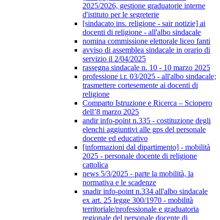
2025/2026, gestione graduatorie interne
d'istituto per le segreterie
[sindacato ins. religione - sair notizie] ai
docenti di religione - all'albo sindacale
nomina commissione elettorale liceo fanti
avviso di assemblea sindacale in orario di
servizio il 2/04/2025
rassegna sindacale n. 10 - 10 marzo 2025
professione i.r. 03/2025 - all'albo sindacale;
trasmettere cortesemente ai docenti di
religione
Comparto Istruzione e Ricerca – Sciopero
dell’8 marzo 2025
andir info-point n.335 - costituzione degli
elenchi aggiuntivi alle gps del personale
docente ed educativo
[informazioni dal dipartimento] - mobilità
2025 - personale docente di religione
cattolica
news 5/3/2025 - parte la mobilità, la
normativa e le scadenze
snadir info-point n.334 all'albo sindacale
ex art. 25 legge 300/1970 - mobilità
territoriale/professionale e graduatoria
regionale del personale docente di