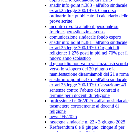
snadir info-point n.383 - all'albo sindacale
ex art.25 legge 300/1970. Concorso
ordinario Irc: pubblicato il calendario delle
prove scritte
incontro rivolto a tutto il personale su
fondo espero-silenzio assenso
comunicazione sindacale fondo espero
snadir info-point n.381 - all'albo sindacale
ex art.25 legge 300/1970. Organici di
religione: 1.276 posti in più nel 70% per il
nuovo anno scolastico
il genocidio non va in vacanza: usb scuola
verso lo sciopero del 20 giugno e la
manifestazione disarmiamoli del 21 a roma
snadir info-point n.375 - all'albo sindacale
ex art.25 legge 300/1970. Cassazione: 49
sentenze contro l’abuso dei contratti a
termine per i docenti di religione
professione i.r. 06/2025 - all'albo sindacale;
trasmettere cortesemente ai docenti di
religione
news 9/6/2025
rassegna sindacale n. 22 - 3 giugno 2025
Rreferendum 8 e 9 giugno: cinque sì per