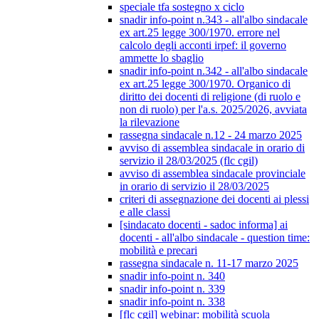
speciale tfa sostegno x ciclo
snadir info-point n.343 - all'albo sindacale
ex art.25 legge 300/1970. errore nel
calcolo degli acconti irpef: il governo
ammette lo sbaglio
snadir info-point n.342 - all'albo sindacale
ex art.25 legge 300/1970. Organico di
diritto dei docenti di religione (di ruolo e
non di ruolo) per l'a.s. 2025/2026, avviata
la rilevazione
rassegna sindacale n.12 - 24 marzo 2025
avviso di assemblea sindacale in orario di
servizio il 28/03/2025 (flc cgil)
avviso di assemblea sindacale provinciale
in orario di servizio il 28/03/2025
criteri di assegnazione dei docenti ai plessi
e alle classi
[sindacato docenti - sadoc informa] ai
docenti - all'albo sindacale - question time:
mobilità e precari
rassegna sindacale n. 11-17 marzo 2025
snadir info-point n. 340
snadir info-point n. 339
snadir info-point n. 338
[flc cgil] webinar: mobilità scuola