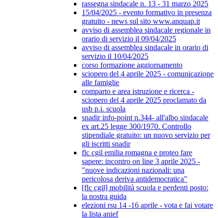
rassegna sindacale n. 13 - 31 marzo 2025
15/04/2025 - evento formativo in presenza
gratuito - news sul sito www.anquap.it
avviso di assemblea sindacale regionale in
orario di servizio il 09/04/2025
avviso di assemblea sindacale in orario di
servizio il 10/04/2025
corso formazione aggiornamento
sciopero del 4 aprile 2025 - comunicazione
alle famiglie
comparto e area istruzione e ricerca -
sciopero del 4 aprile 2025 proclamato da
usb p.i. scuola
snadir info-point n.344- all'albo sindacale
ex art.25 legge 300/1970. Controllo
stipendiale gratuito: un nuovo servizio per
gli iscritti snadir
flc cgil emilia romagna e proteo fare
sapere: incontro on line 3 aprile 2025 -
"nuove indicazioni nazionali: una
pericolosa deriva antidemocratica"
[flc cgil] mobilità scuola e perdenti posto:
la nostra guida
elezioni rsu 14 -16 aprile - vota e fai votare
la lista anief