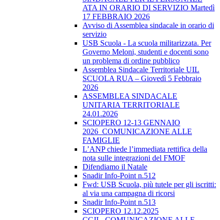
ATA IN ORARIO DI SERVIZIO Martedì
17 FEBBRAIO 2026
Avviso di Assemblea sindacale in orario di
servizio
USB Scuola - La scuola militarizzata. Per
Governo Meloni, studenti e docenti sono
un problema di ordine pubblico
Assemblea Sindacale Territoriale UIL
SCUOLA RUA – Giovedì 5 Febbraio
2026
ASSEMBLEA SINDACALE
UNITARIA TERRITORIALE
24.01.2026
SCIOPERO 12-13 GENNAIO
2026_COMUNICAZIONE ALLE
FAMIGLIE
L’ANP chiede l’immediata rettifica della
nota sulle integrazioni del FMOF
Difendiamo il Natale
Snadir Info-Point n.512
Fwd: USB Scuola, più tutele per gli iscritti:
al via una campagna di ricorsi
Snadir Info-Point n.513
SCIOPERO 12.12.2025
CGIL_COMUNICAZIONE ALLE