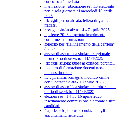
concorso 24 mesi ata
integrazione - ubicazione seggio elettorale
per la sola giornata di mercoledì 16 aprile
2025
[flc cgil] personale ata: lettera di gianna
fracassi
rassegna sindacale n. 14 - 7 aprile 2025
inpsieme 2025 - apertuta inserimento
conferme - informazioni utili
sollecito per "riallineamento della carriera"
di docenti ed ata
avviso di assemblea sindacale regionale
fuori orario di servizio - 11/04/2025
[flc cgil] scuola: guida ai congedi parentali
incontro di formazione docenti neo-
immessi in ruolo
flc cgil emilia romagna: incontro online
con il personale ata - 10 aprile 2025
avviso di assemblea sindacale territoriale in
orario di servizio - 11/04/2025
elezioni rsu - 14-15-16 aprile 2025-
insediamento commissione elettorale e lista
candidati.
4 aprile: sciopero usb scuola. tutti gli
appuntamenti nelle città