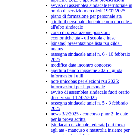
avviso di assemblea sindacale territoriale in
orario di servizio mercoledì 19/02/2025
piano di formazione per personale ata
a tutto il personale docente e non docente -
all'albo sindacale
corso di preparazione posizioni
economiche ata - uil scuola e irase
[sinatas] presentazinoe lista rsu gilda -
unams
rassegna sindacale anief n. 6 - 10 febbraio
2025
modifica data incontro concorso
apertura bando inpsieme 2025 - guida
informazioni utili
note unicobas per elezioni rsu 2025:
informazioni per il personale
avviso di assemblea sindacale fuori orario
di servizio il 12/02/2025
rassegna sindacale anief n. 5 - 3 febbraio
2025
news 3/2/2025 - concorso pnnr 2: le date
per la prova scritta
[sindacato nazionale federata] dai forza
agli ata - mancuso e mastrolia insieme per