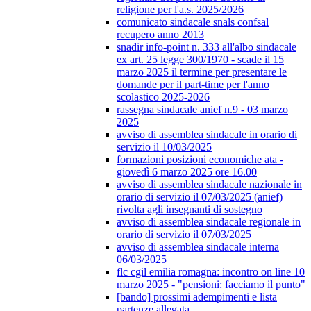
religione per l'a.s. 2025/2026
comunicato sindacale snals confsal
recupero anno 2013
snadir info-point n. 333 all'albo sindacale
ex art. 25 legge 300/1970 - scade il 15
marzo 2025 il termine per presentare le
domande per il part-time per l'anno
scolastico 2025-2026
rassegna sindacale anief n.9 - 03 marzo
2025
avviso di assemblea sindacale in orario di
servizio il 10/03/2025
formazioni posizioni economiche ata -
giovedì 6 marzo 2025 ore 16.00
avviso di assemblea sindacale nazionale in
orario di servizio il 07/03/2025 (anief)
rivolta agli insegnanti di sostegno
avviso di assemblea sindacale regionale in
orario di servizio il 07/03/2025
avviso di assemblea sindacale interna
06/03/2025
flc cgil emilia romagna: incontro on line 10
marzo 2025 - "pensioni: facciamo il punto"
[bando] prossimi adempimenti e lista
partenze allegata