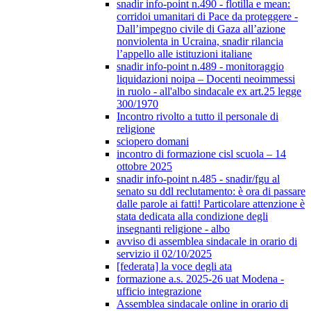
snadir info-point n.490 - flotilla e mean:
corridoi umanitari di Pace da proteggere -
Dall’impegno civile di Gaza all’azione
nonviolenta in Ucraina, snadir rilancia
l’appello alle istituzioni italiane
snadir info-point n.489 - monitoraggio
liquidazioni noipa – Docenti neoimmessi
in ruolo - all'albo sindacale ex art.25 legge
300/1970
Incontro rivolto a tutto il personale di
religione
sciopero domani
incontro di formazione cisl scuola – 14
ottobre 2025
snadir info-point n.485 - snadir/fgu al
senato su ddl reclutamento: è ora di passare
dalle parole ai fatti! Particolare attenzione è
stata dedicata alla condizione degli
insegnanti religione - albo
avviso di assemblea sindacale in orario di
servizio il 02/10/2025
[federata] la voce degli ata
formazione a.s. 2025-26 uat Modena -
ufficio integrazione
Assemblea sindacale online in orario di