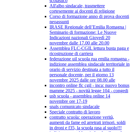
scolastico
All'albo sindacale, trasmettere
cortesemente ai docenti di religione
Corso di formazione anno di prova docenti
neoassunti
IRASE Regionale dell’Emilia Romagna |
Seminario di formazione: Le Nuove
Indicazioni nazionali Giovedì 20
novembre dalle 17.00 alle 20.00
Assemblea FLC-CGIL lettura busta paga e
ricostruzione di carriera
federazione uil scuola rua emilia romagna -
indizione assemblea sindacale territoriale in
orario di servizio destinata a tutto il
personale docente, per il giorno 13
novembre 2025 dalle ore 08.00 alle
incontro online flc cgil - inca: nuovo bonus
mamme 2025 - novità legge 104 - congedi
usb scuola - assemblea online 14
novembre ore 17-19
snals comunicato sindacale
Speciale contratto di lavoro
contratto scuola: operazione verità,
aumenti da fame ed arretrati irrisori. soldi
in droni e f35, la scuola rasa al suolo!!!