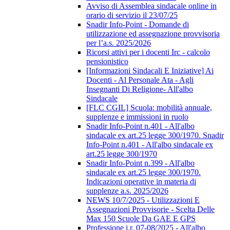
Avviso di Assemblea sindacale online in
orario di servizio il 23/07/25
Snadir Info-Point - Domande di
utilizzazione ed assegnazione provvisoria
per l’a.s. 2025/2026
Ricorsi attivi per i docenti Irc - calcolo
pensionistico
[Informazioni Sindacali E Iniziative] Ai
Docenti - Al Personale Ata - Agli
Insegnanti Di Religione- All'albo
Sindacale
[FLC CGIL] Scuola: mobilità annuale,
supplenze e immissioni in ruolo
Snadir Info-Point n.401 - All'albo
sindacale ex art.25 legge 300/1970. Snadir
Info-Point n.401 - All'albo sindacale ex
art.25 legge 300/1970
Snadir Info-Point n.399 - All'albo
sindacale ex art.25 legge 300/1970.
Indicazioni operative in materia di
supplenze a.s. 2025/2026
NEWS 10/7/2025 - Utilizzazioni E
Assegnazioni Provvisorie - Scelta Delle
Max 150 Scuole Da GAE E GPS
Professione i.r. 07-08/2025 - All'albo