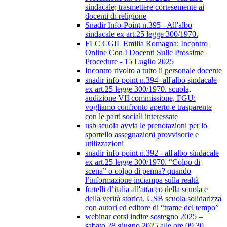
sindacale; trasmettere cortesemente ai
docenti di religione
Snadir Info-Point n.395 - All'albo
sindacale ex art.25 legge 300/1970.
FLC CGIL Emilia Romagna: Incontro
Online Con I Docenti Sulle Prossime
Procedure - 15 Luglio 2025
Incontro rivolto a tutto il personale docente
snadir info-point n.394- all'albo sindacale
ex art.25 legge 300/1970. scuola,
audizione VII commissione, FGU:
vogliamo confronto aperto e trasparente
con le parti sociali interessate
usb scuola avvia le prenotazioni per lo
sportello assegnazioni provvisorie e
utilizzazioni
snadir info-point n.392 - all'albo sindacale
ex art.25 legge 300/1970. “Colpo di
scena” o colpo di penna? quando
l’informazione inciampa sulla realtà
fratelli d’italia all'attacco della scuola e
della verità storica. USB scuola solidarizza
con autori ed editore di “trame del tempo”
webinar corsi indire sostegno 2025 –
sabato 28 giugno 2025 alle ore 09.30