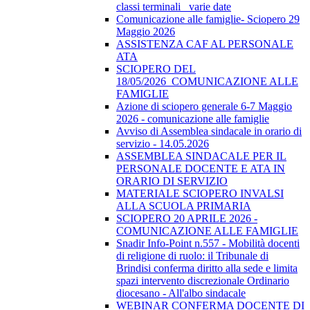
classi terminali_ varie date
Comunicazione alle famiglie- Sciopero 29
Maggio 2026
ASSISTENZA CAF AL PERSONALE
ATA
SCIOPERO DEL
18/05/2026_COMUNICAZIONE ALLE
FAMIGLIE
Azione di sciopero generale 6-7 Maggio
2026 - comunicazione alle famiglie
Avviso di Assemblea sindacale in orario di
servizio - 14.05.2026
ASSEMBLEA SINDACALE PER IL
PERSONALE DOCENTE E ATA IN
ORARIO DI SERVIZIO
MATERIALE SCIOPERO INVALSI
ALLA SCUOLA PRIMARIA
SCIOPERO 20 APRILE 2026 -
COMUNICAZIONE ALLE FAMIGLIE
Snadir Info-Point n.557 - Mobilità docenti
di religione di ruolo: il Tribunale di
Brindisi conferma diritto alla sede e limita
spazi intervento discrezionale Ordinario
diocesano - All'albo sindacale
WEBINAR CONFERMA DOCENTE DI