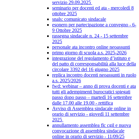
servizio 29.09.2025
seminario per docenti ed ata - mercoledì 8
ottobre 2025
snals: comunicato sindacale
esonero per partecipazione a convegno - 6-
9 Ottobre 2025
rassegna sindacale n. 24 - 15 settembre
2025
personale ata incontro online neoassunti
primo giorno di scuola a.s. 2025-2026
integrazione del regolamento d’istituto e
del patto di corresponsabilità alla luce della
circolare 3392 del 16 giugno 2025
replica incontro docenti neoassunti in ruolo
a.s. 2025/2026
fwd: webinar – anno di prova docenti e ata
tutti gli adempimenti burocratici spiegati
passo dopo passo – martedì 16 settembre
dalle 17.00 alle 19.00 - rettifica
Avviso di Assemblea sindacale online in
orario di servizio - giovedì 11 settembre
2025
annullamento assemblea flc cgil e nuova
convocazione di assemblea sindacale
online in orario di servizio - 11/09/25