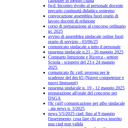
cambiare in meglio l'italia
fwd: Incontro rivolto al personale docente
precario continuità didattica sostegno
convocazione assemblea fuori orario di
lavoro docenti di religione
corso di preparazione al concorso ordinario
irc 2025
avviso di assemblea sindacale online fuori
orario di servizio - 03/06/25
comunicato sindacale a tutto il personale
rassegna sindacale n.21 - 26 maggio 2025
Comparto Istruzione e Ricerca - settore
Scuola - sciopero del 23 e 24 maggio
2025
comunicato flc cgil: proroga per le
scadenze del dm 65 (Nuove competenze e
nuovi linguaggi)
rassegna sindacale n. 19 - 12 maggio 2025
preparazione all'orale del concorso per
DSGA
[flc cgil] comunicazione per albo sindacale
- ata news n. 3/2025
news 5/5/2025 ciad: fino al 9 maggio
l'inserimento, cosa fare chi aveva inserito
una ciad non valida