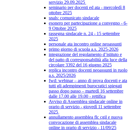
servizio 29.09.2025
seminario per docenti ed ata - mercoledì 8
ottobre 2025
snals: comunicato sindacale
esonero per partecipazione a convegno - 6-
9 Ottobre 2025
rassegna sindacale n. 24 - 15 settembre
2025
personale ata incontro online neoassunti
primo giorno di scuola a.s. 2025-2026
integrazione del regolamento d’istituto e
del patto di corresponsabilità alla luce della
circolare 3392 del 16 giugno 2025
replica incontro docenti neoassunti in ruolo
a.s. 2025/2026
fwd: webinar – anno di prova docenti e ata
tutti gli adempimenti burocratici spiegati
passo dopo passo – martedì 16 settembre
dalle 17.00 alle 19.00 - rettifica
Avviso di Assemblea sindacale online in
orario di servizio - giovedì 11 settembre
2025
annullamento assemblea flc cgil e nuova
convocazione di assemblea sindacale
online in orario di servizio - 11/09/25