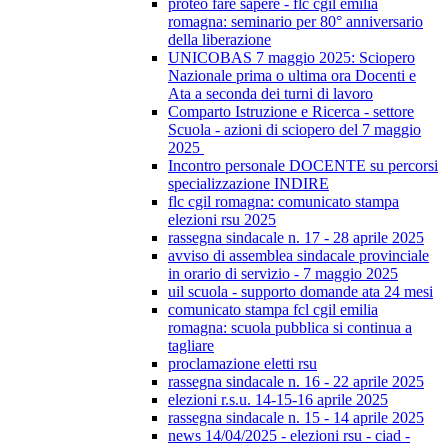
proteo fare sapere - flc cgil emilia
romagna: seminario per 80° anniversario
della liberazione
UNICOBAS 7 maggio 2025: Sciopero
Nazionale prima o ultima ora Docenti e
Ata a seconda dei turni di lavoro
Comparto Istruzione e Ricerca - settore
Scuola - azioni di sciopero del 7 maggio
2025
Incontro personale DOCENTE su percorsi
specializzazione INDIRE
flc cgil romagna: comunicato stampa
elezioni rsu 2025
rassegna sindacale n. 17 - 28 aprile 2025
avviso di assemblea sindacale provinciale
in orario di servizio - 7 maggio 2025
uil scuola - supporto domande ata 24 mesi
comunicato stampa fcl cgil emilia
romagna: scuola pubblica si continua a
tagliare
proclamazione eletti rsu
rassegna sindacale n. 16 - 22 aprile 2025
elezioni r.s.u. 14-15-16 aprile 2025
rassegna sindacale n. 15 - 14 aprile 2025
news 14/04/2025 - elezioni rsu - ciad -