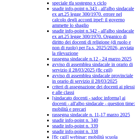
speciale tfa sostegno x ciclo
snadir info-point n.343 - all'albo sindacale
ex art.25 legge 300/1970. errore nel
calcolo degli acconti irpef: il governo
ammette lo sbaglio
snadir info-point n.342 - all'albo sindacale
ex art.25 legge 300/1970. Organico di
diritto dei docenti di religione (di ruolo e
non di ruolo) per l'a.s. 2025/2026, avviata
la rilevazione
rassegna sindacale n.12 - 24 marzo 2025
avviso di assemblea sindacale in orario di
servizio il 28/03/2025 (flc cgil)
avviso di assemblea sindacale provinciale
in orario di servizio il 28/03/2025
criteri di assegnazione dei docenti ai plessi
e alle classi
[sindacato docenti - sadoc informa] ai
docenti - all'albo sindacale - question time:
mobilità e precari
rassegna sindacale n. 11-17 marzo 2025
snadir info-point n. 340
snadir info-point n. 339
snadir info-point n. 338
[flc cgil] webinar: mobilità scuola