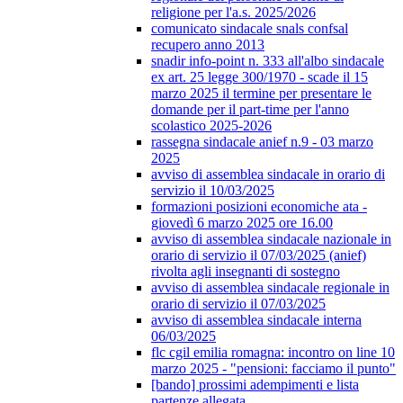
religione per l'a.s. 2025/2026
comunicato sindacale snals confsal
recupero anno 2013
snadir info-point n. 333 all'albo sindacale
ex art. 25 legge 300/1970 - scade il 15
marzo 2025 il termine per presentare le
domande per il part-time per l'anno
scolastico 2025-2026
rassegna sindacale anief n.9 - 03 marzo
2025
avviso di assemblea sindacale in orario di
servizio il 10/03/2025
formazioni posizioni economiche ata -
giovedì 6 marzo 2025 ore 16.00
avviso di assemblea sindacale nazionale in
orario di servizio il 07/03/2025 (anief)
rivolta agli insegnanti di sostegno
avviso di assemblea sindacale regionale in
orario di servizio il 07/03/2025
avviso di assemblea sindacale interna
06/03/2025
flc cgil emilia romagna: incontro on line 10
marzo 2025 - "pensioni: facciamo il punto"
[bando] prossimi adempimenti e lista
partenze allegata