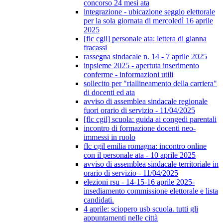
concorso 24 mesi ata
integrazione - ubicazione seggio elettorale
per la sola giornata di mercoledì 16 aprile
2025
[flc cgil] personale ata: lettera di gianna
fracassi
rassegna sindacale n. 14 - 7 aprile 2025
inpsieme 2025 - apertuta inserimento
conferme - informazioni utili
sollecito per "riallineamento della carriera"
di docenti ed ata
avviso di assemblea sindacale regionale
fuori orario di servizio - 11/04/2025
[flc cgil] scuola: guida ai congedi parentali
incontro di formazione docenti neo-
immessi in ruolo
flc cgil emilia romagna: incontro online
con il personale ata - 10 aprile 2025
avviso di assemblea sindacale territoriale in
orario di servizio - 11/04/2025
elezioni rsu - 14-15-16 aprile 2025-
insediamento commissione elettorale e lista
candidati.
4 aprile: sciopero usb scuola. tutti gli
appuntamenti nelle città