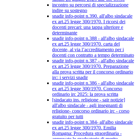
incontro su percorsi di specializzazione
indire su sostegno
snadir info-point n.390. all'albo sindacale
ex art.25 legge 300/1970. I ricorsi dei
docenti precari: una tappa ulteriore e
determinante
snadir info-point n.388 - all'albo sindacale
ex art.25 legge 300/1970. carta del
docente, al via l’accreditamento per i
docenti con contratto a tempo determinato
snadir info-point n.387 - all'albo sindacale
ex art.25 legge 300/1970. Preparazione
alla prova scritta per il concorso ordinario
irc: i servizi snadir
snadir info-point n.386 - all'albo sindacale
ex art.25 legge 300/1970. Concorso
ordinario irc 2025: la prova scritta
[sindacato ins. religione - sair notizie]
all'albo sindacale - agli insegnanti di
religione- concorso ordinario irc - corso
gratuito per tutti
snadir info-point n.384- all'albo sindacale
ex art.25 legge 300/1970. Emilia
Romagna: Procedura straordinaria -
approvate le graduatorie di merito