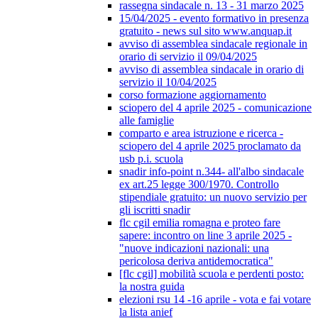
rassegna sindacale n. 13 - 31 marzo 2025
15/04/2025 - evento formativo in presenza
gratuito - news sul sito www.anquap.it
avviso di assemblea sindacale regionale in
orario di servizio il 09/04/2025
avviso di assemblea sindacale in orario di
servizio il 10/04/2025
corso formazione aggiornamento
sciopero del 4 aprile 2025 - comunicazione
alle famiglie
comparto e area istruzione e ricerca -
sciopero del 4 aprile 2025 proclamato da
usb p.i. scuola
snadir info-point n.344- all'albo sindacale
ex art.25 legge 300/1970. Controllo
stipendiale gratuito: un nuovo servizio per
gli iscritti snadir
flc cgil emilia romagna e proteo fare
sapere: incontro on line 3 aprile 2025 -
"nuove indicazioni nazionali: una
pericolosa deriva antidemocratica"
[flc cgil] mobilità scuola e perdenti posto:
la nostra guida
elezioni rsu 14 -16 aprile - vota e fai votare
la lista anief