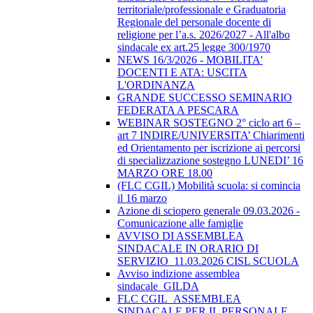
territoriale/professionale e Graduatoria
Regionale del personale docente di
religione per l’a.s. 2026/2027 - All'albo
sindacale ex art.25 legge 300/1970
NEWS 16/3/2026 - MOBILITA'
DOCENTI E ATA: USCITA
L'ORDINANZA
GRANDE SUCCESSO SEMINARIO
FEDERATA A PESCARA
WEBINAR SOSTEGNO 2° ciclo art 6 –
art 7 INDIRE/UNIVERSITA’ Chiarimenti
ed Orientamento per iscrizione ai percorsi
di specializzazione sostegno LUNEDI’ 16
MARZO ORE 18.00
(FLC CGIL) Mobilità scuola: si comincia
il 16 marzo
Azione di sciopero generale 09.03.2026 -
Comunicazione alle famiglie
AVVISO DI ASSEMBLEA
SINDACALE IN ORARIO DI
SERVIZIO_11.03.2026 CISL SCUOLA
Avviso indizione assemblea
sindacale_GILDA
FLC CGIL_ASSEMBLEA
SINDACALE PER IL PERSONALE