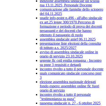
indizione assemblea sindacale uil scuola
rua 13.11.2025_Personale Docente
comunicazione alle famiglie dello sciopero
del 04.11.2025
snadir info-point n.496 - all'albo sindacale
ex art.25 legge 300/1970.Percorso di
formazione e periodo di prova dei docenti
neoassunti e dei docenti che hanno
ottenuto il passaggio di ruolo
assemblea sindacale anief 06.11.2025
presentazione liste elezioni della consulta
di istituto a.s. 2025/2027
avviso di assemblea sindacale online in
orario di servizio 23.10.2025
urgente flc cgil emilia romagna - Incontro
su pnnr 3 requisiti e dettagli
incontro rivolto a tutto il personale docente
snals comunicato sindacale concorso pnrr
3
elezione assemblea nazionale delegati
fondo espero: assemblee online flc fuori
orario di servizio
incontro rivolto a tutto il personale
"testimonianza su gaza"
rassegna sindacale n. 27 - 6 ottobre 2025