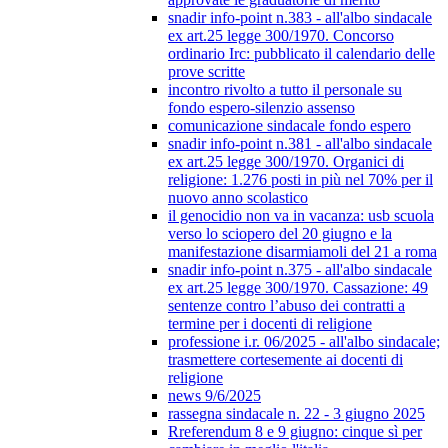
snadir info-point n.383 - all'albo sindacale
ex art.25 legge 300/1970. Concorso
ordinario Irc: pubblicato il calendario delle
prove scritte
incontro rivolto a tutto il personale su
fondo espero-silenzio assenso
comunicazione sindacale fondo espero
snadir info-point n.381 - all'albo sindacale
ex art.25 legge 300/1970. Organici di
religione: 1.276 posti in più nel 70% per il
nuovo anno scolastico
il genocidio non va in vacanza: usb scuola
verso lo sciopero del 20 giugno e la
manifestazione disarmiamoli del 21 a roma
snadir info-point n.375 - all'albo sindacale
ex art.25 legge 300/1970. Cassazione: 49
sentenze contro l’abuso dei contratti a
termine per i docenti di religione
professione i.r. 06/2025 - all'albo sindacale;
trasmettere cortesemente ai docenti di
religione
news 9/6/2025
rassegna sindacale n. 22 - 3 giugno 2025
Rreferendum 8 e 9 giugno: cinque sì per