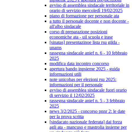
avviso di assemblea sindacale territoriale in
orario di servizio mercoledì 19/02/2025
piano di formazione per personale ata
a tutto il personale docente e non docente -
all'albo sindacale
corso di preparazione posizioni
economiche ata - uil scuola e irase
[sinatas] presentazinoe lista rsu gilda -
unams
rassegna sindacale anief n. 6 - 10 febbraio
2025
modifica data incontro concorso
apertura bando inpsieme 2025 - guida
informazioni utili
note unicobas per elezioni rsu 2025:
informazioni per il personale
avviso di assemblea sindacale fuori orario
di servizio il 12/02/2025
rassegna sindacale anief n. 5 - 3 febbraio
2025
news 3/2/2025 - concorso pnnr 2: le date
per la prova scritta
[sindacato nazionale federata] dai forza
agli ata - mancuso e mastrolia insieme per