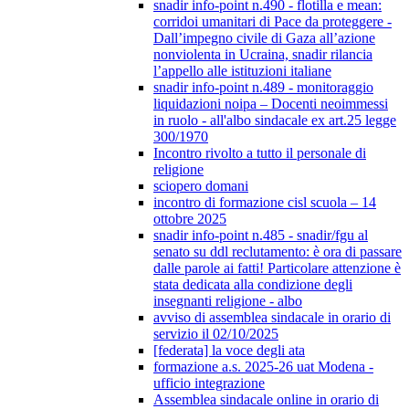
snadir info-point n.490 - flotilla e mean:
corridoi umanitari di Pace da proteggere -
Dall’impegno civile di Gaza all’azione
nonviolenta in Ucraina, snadir rilancia
l’appello alle istituzioni italiane
snadir info-point n.489 - monitoraggio
liquidazioni noipa – Docenti neoimmessi
in ruolo - all'albo sindacale ex art.25 legge
300/1970
Incontro rivolto a tutto il personale di
religione
sciopero domani
incontro di formazione cisl scuola – 14
ottobre 2025
snadir info-point n.485 - snadir/fgu al
senato su ddl reclutamento: è ora di passare
dalle parole ai fatti! Particolare attenzione è
stata dedicata alla condizione degli
insegnanti religione - albo
avviso di assemblea sindacale in orario di
servizio il 02/10/2025
[federata] la voce degli ata
formazione a.s. 2025-26 uat Modena -
ufficio integrazione
Assemblea sindacale online in orario di