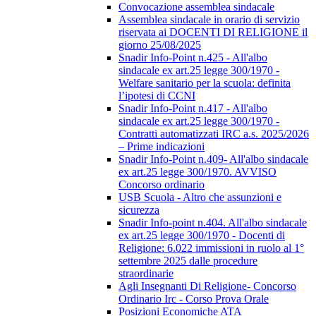
Convocazione assemblea sindacale
Assemblea sindacale in orario di servizio
riservata ai DOCENTI DI RELIGIONE il
giorno 25/08/2025
Snadir Info-Point n.425 - All'albo
sindacale ex art.25 legge 300/1970 -
Welfare sanitario per la scuola: definita
l’ipotesi di CCNI
Snadir Info-Point n.417 - All'albo
sindacale ex art.25 legge 300/1970 -
Contratti automatizzati IRC a.s. 2025/2026
– Prime indicazioni
Snadir Info-Point n.409- All'albo sindacale
ex art.25 legge 300/1970. AVVISO
Concorso ordinario
USB Scuola - Altro che assunzioni e
sicurezza
Snadir Info-point n.404. All'albo sindacale
ex art.25 legge 300/1970 - Docenti di
Religione: 6.022 immissioni in ruolo al 1°
settembre 2025 dalle procedure
straordinarie
Agli Insegnanti Di Religione- Concorso
Ordinario Irc - Corso Prova Orale
Posizioni Economiche ATA