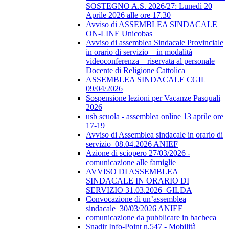
SOSTEGNO A.S. 2026/27: Lunedì 20
Aprile 2026 alle ore 17.30
Avviso di ASSEMBLEA SINDACALE
ON-LINE Unicobas
Avviso di assemblea Sindacale Provinciale
in orario di servizio – in modalità
videoconferenza – riservata al personale
Docente di Religione Cattolica
ASSEMBLEA SINDACALE CGIL
09/04/2026
Sospensione lezioni per Vacanze Pasquali
2026
usb scuola - assemblea online 13 aprile ore
17-19
Avviso di Assemblea sindacale in orario di
servizio_08.04.2026 ANIEF
Azione di sciopero 27/03/2026 -
comunicazione alle famiglie
AVVISO DI ASSEMBLEA
SINDACALE IN ORARIO DI
SERVIZIO 31.03.2026_GILDA
Convocazione di un’assemblea
sindacale_30/03/2026 ANIEF
comunicazione da pubblicare in bacheca
Snadir Info-Point n.547 - Mobilità