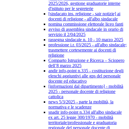
2025/2026, gestione graduatorie interne
d'istituto per le segreterie
[sindacato ins. religione - sair notizie] ai
docenti di religione - all'albo sindacale
nomina commissione elettorale liceo fanti
avviso di assemblea sindacale in orario di
servizio il 2/04/2025
rassegna sindacale n. 10 - 10 marzo 2025
professione i.r. 03/2025 - all'albo sindacale;
trasmettere cortesemente ai docenti di
religione
Comparto Istruzione e Ricerca – Sciopero
dell’8 marzo 2025
andir info-point n.335 - costituzione degli
elenchi aggiuntivi alle gps del personale
docente ed educativo
[informazioni dal dipartimento] - mobilità
2025 - personale docente di religione
cattolica
news 5/3/2025 - parte la mobilità, la
normativa e le scadenze
snadir info-point n.334 all'albo sindacale
ex art. 25 legge 300/1970 - mobilità
territoriale/professionale e graduatoria
regionale del personale docente di