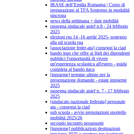
IRASE dell’Emilia Romagna | Corso di
preparazione al TFA Sostegno in modalità
sincrona
news della settimana + date mobilità
rassegna sindacale anief n.8 - 24 febbraio
2025
elezioni rsu 14 -16 aprile 2025- sostegno
alla uil scuola rua
[associazione feder-ata] consegui la ciad
bando inps che offre ai figli dei dipendenti
pubblici l'opportunità di vivere
un'esperienza scolastica all'estero - guida
completa al bando itaca
[inpsieme] termine ultimo per la
presentazione domande - estate inpsieme
2025
rassegna sindacale anief n. 7 - 17 febbraio
2025
[sindacato nazionale federata] personale
ata - consegui la ciad
usb scuola - avvio prenotazioni sportello
mobilità 2025/26
secondo incontro neoassunti
[inpsieme] pubblicazioni destinazioni
inpsieme 2025 e apertura pre-iscrizioni