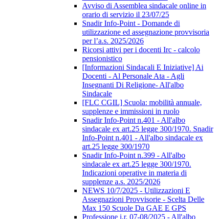
Avviso di Assemblea sindacale online in
orario di servizio il 23/07/25
Snadir Info-Point - Domande di
utilizzazione ed assegnazione provvisoria
per l’a.s. 2025/2026
Ricorsi attivi per i docenti Irc - calcolo
pensionistico
[Informazioni Sindacali E Iniziative] Ai
Docenti - Al Personale Ata - Agli
Insegnanti Di Religione- All'albo
Sindacale
[FLC CGIL] Scuola: mobilità annuale,
supplenze e immissioni in ruolo
Snadir Info-Point n.401 - All'albo
sindacale ex art.25 legge 300/1970. Snadir
Info-Point n.401 - All'albo sindacale ex
art.25 legge 300/1970
Snadir Info-Point n.399 - All'albo
sindacale ex art.25 legge 300/1970.
Indicazioni operative in materia di
supplenze a.s. 2025/2026
NEWS 10/7/2025 - Utilizzazioni E
Assegnazioni Provvisorie - Scelta Delle
Max 150 Scuole Da GAE E GPS
Professione i.r. 07-08/2025 - All'albo