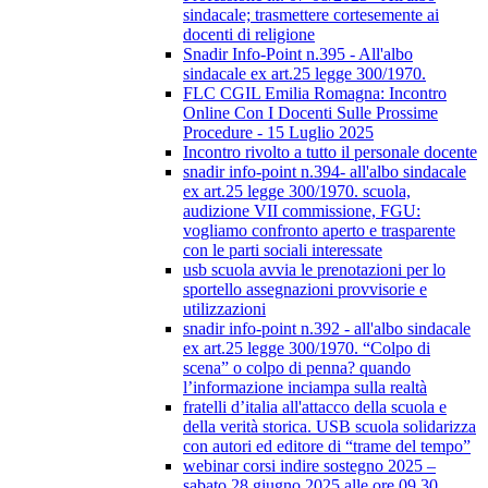
sindacale; trasmettere cortesemente ai
docenti di religione
Snadir Info-Point n.395 - All'albo
sindacale ex art.25 legge 300/1970.
FLC CGIL Emilia Romagna: Incontro
Online Con I Docenti Sulle Prossime
Procedure - 15 Luglio 2025
Incontro rivolto a tutto il personale docente
snadir info-point n.394- all'albo sindacale
ex art.25 legge 300/1970. scuola,
audizione VII commissione, FGU:
vogliamo confronto aperto e trasparente
con le parti sociali interessate
usb scuola avvia le prenotazioni per lo
sportello assegnazioni provvisorie e
utilizzazioni
snadir info-point n.392 - all'albo sindacale
ex art.25 legge 300/1970. “Colpo di
scena” o colpo di penna? quando
l’informazione inciampa sulla realtà
fratelli d’italia all'attacco della scuola e
della verità storica. USB scuola solidarizza
con autori ed editore di “trame del tempo”
webinar corsi indire sostegno 2025 –
sabato 28 giugno 2025 alle ore 09.30