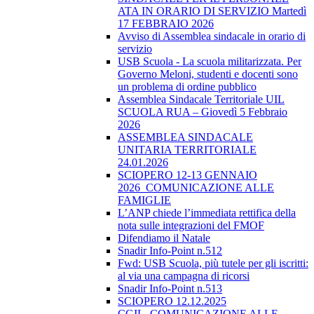
ATA IN ORARIO DI SERVIZIO Martedì
17 FEBBRAIO 2026
Avviso di Assemblea sindacale in orario di
servizio
USB Scuola - La scuola militarizzata. Per
Governo Meloni, studenti e docenti sono
un problema di ordine pubblico
Assemblea Sindacale Territoriale UIL
SCUOLA RUA – Giovedì 5 Febbraio
2026
ASSEMBLEA SINDACALE
UNITARIA TERRITORIALE
24.01.2026
SCIOPERO 12-13 GENNAIO
2026_COMUNICAZIONE ALLE
FAMIGLIE
L’ANP chiede l’immediata rettifica della
nota sulle integrazioni del FMOF
Difendiamo il Natale
Snadir Info-Point n.512
Fwd: USB Scuola, più tutele per gli iscritti:
al via una campagna di ricorsi
Snadir Info-Point n.513
SCIOPERO 12.12.2025
CGIL_COMUNICAZIONE ALLE