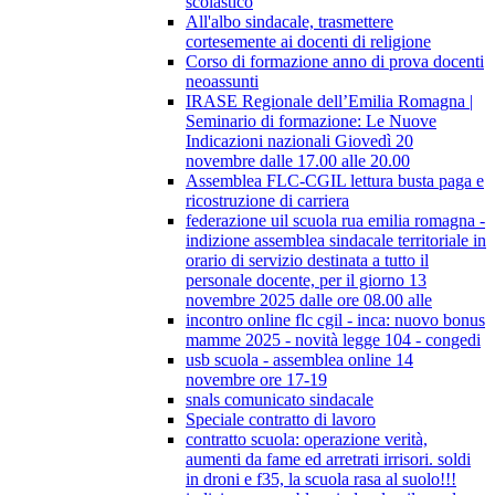
scolastico
All'albo sindacale, trasmettere
cortesemente ai docenti di religione
Corso di formazione anno di prova docenti
neoassunti
IRASE Regionale dell’Emilia Romagna |
Seminario di formazione: Le Nuove
Indicazioni nazionali Giovedì 20
novembre dalle 17.00 alle 20.00
Assemblea FLC-CGIL lettura busta paga e
ricostruzione di carriera
federazione uil scuola rua emilia romagna -
indizione assemblea sindacale territoriale in
orario di servizio destinata a tutto il
personale docente, per il giorno 13
novembre 2025 dalle ore 08.00 alle
incontro online flc cgil - inca: nuovo bonus
mamme 2025 - novità legge 104 - congedi
usb scuola - assemblea online 14
novembre ore 17-19
snals comunicato sindacale
Speciale contratto di lavoro
contratto scuola: operazione verità,
aumenti da fame ed arretrati irrisori. soldi
in droni e f35, la scuola rasa al suolo!!!