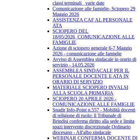
classi terminali_ varie date
Comunicazione alle famiglie- Sciopero 29
Maggio 2026
ASSISTENZA CAF AL PERSONALE
ATA
SCIOPERO DEL
18/05/2026_COMUNICAZIONE ALLE
FAMIGLIE
Azione di sciopero generale 6-7 Maggio
2026 - comunicazione alle famiglie
Avviso di Assemblea sindacale in orario di
servizio - 14.05.2026
ASSEMBLEA SINDACALE PER IL
PERSONALE DOCENTE E ATA IN
ORARIO DI SERVIZIO
MATERIALE SCIOPERO INVALSI
ALLA SCUOLA PRIMARIA
SCIOPERO 20 APRILE 2026 -
COMUNICAZIONE ALLE FAMIGLIE
Snadir Info-Point n.557 - Mobilità docenti
di religione di ruolo: il Tribunale di
Brindisi conferma diritto alla sede e limita
spazi intervento discrezionale Ordinario
diocesano - All'albo sindacale
WEBINAR CONFERMA DOCENTE DI