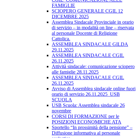
FAMIGLIE
SCIOPERO GENERALE CGIL 12
DICEMBRE 2025
Assemblea Sindacale Provinciale in orario
di servizio – in modalità on line – riservata
al personale Docente di Religione
Cattolica.
ASSEMBLEA SINDACALE GILDA
29.11.2025
ASSEMBLEA SINDACALE CGIL
26.11.2025
Attività sindacale: comunicazione sciopero
alle famiglie 28.11.2025
ASSEMBLEA SINDACALE CGIL
26.11.2025
Avviso di Assemblea sindacale online fuori
orario di servizio 26.11.2025_USB
SCUOLA
USB Scuola: Assemblea sindacale 26
novembre
CORSI DI FORMAZIONE per le
POSIZIONI ECONOMICHE ATA
Sportello “In prossimità della pensione” –
Diffusione informativa al personale