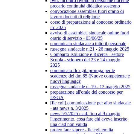
fwd: Incontro rivolto al personale docente
precario continuità didattica sostegno
convocazione assemblea fuori orario di
lavoro docenti di religione
corso di preparazione al concorso ordinario
irc 2025
avviso di assemblea sindacale online fuori
orario di servizio - 03/06/25
comunicato sindacale a tutto il personale
rassegna sindacale n.21 - 26 maggio 2025
Comparto Istruzione e Ricerca - settore
Scuola - sciopero del 23 e 24 maggio
2025
comunicato flc cgil: proroga per le
scadenze del dm 65 (Nuove competenze e
nuovi linguaggi)
rassegna sindacale n. 19 - 12 maggio 2025
preparazione all'orale del concorso per
DSGA
[flc cgil] comunicazione per albo sindacale
- ata news n. 3/2025
news 5/5/2025 ciad: fino al 9 maggio
l'inserimento, cosa fare chi aveva inserito
una ciad non valida
proteo fare sapere - flc cgil emilia