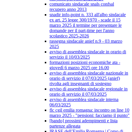
comunicato sindacale snals confsal
recupero anno 2013
snadir info-point n. 333 all'albo sindacale
ex art. 25 legge 300/1970 - scade il 15
marzo 2025 il termine per presentare le
domande per il part-time per l'anno
scolastico 2025-2026
rassegna sindacale anief n.9 - 03 marzo
2025
avviso di assemblea sindacale in orario di
servizio il 10/03/2025
formazioni posizioni economiche ata -
giovedì 6 marzo 2025 ore 16.00
avviso di assemblea sindacale nazionale in
orario di servizio il 07/03/2025 (anief)
rivolta agli insegnanti di sostegno
avviso di assemblea sindacale regionale in
orario di servizio il 07/03/2025
avviso di assemblea sindacale interna
06/03/2025
flc cgil emilia romagna: incontro on line 10
marzo 2025 - "pensioni: facciamo il punto"
[bando] prossimi adempimenti e lista
partenze allegata
IRASE dell’Emilia Romagna | Corso di