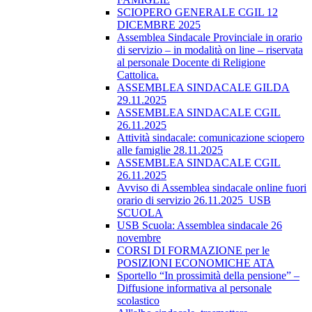
SCIOPERO GENERALE CGIL 12
DICEMBRE 2025
Assemblea Sindacale Provinciale in orario
di servizio – in modalità on line – riservata
al personale Docente di Religione
Cattolica.
ASSEMBLEA SINDACALE GILDA
29.11.2025
ASSEMBLEA SINDACALE CGIL
26.11.2025
Attività sindacale: comunicazione sciopero
alle famiglie 28.11.2025
ASSEMBLEA SINDACALE CGIL
26.11.2025
Avviso di Assemblea sindacale online fuori
orario di servizio 26.11.2025_USB
SCUOLA
USB Scuola: Assemblea sindacale 26
novembre
CORSI DI FORMAZIONE per le
POSIZIONI ECONOMICHE ATA
Sportello “In prossimità della pensione” –
Diffusione informativa al personale
scolastico