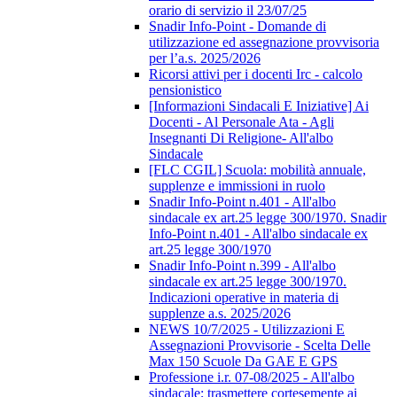
orario di servizio il 23/07/25
Snadir Info-Point - Domande di
utilizzazione ed assegnazione provvisoria
per l’a.s. 2025/2026
Ricorsi attivi per i docenti Irc - calcolo
pensionistico
[Informazioni Sindacali E Iniziative] Ai
Docenti - Al Personale Ata - Agli
Insegnanti Di Religione- All'albo
Sindacale
[FLC CGIL] Scuola: mobilità annuale,
supplenze e immissioni in ruolo
Snadir Info-Point n.401 - All'albo
sindacale ex art.25 legge 300/1970. Snadir
Info-Point n.401 - All'albo sindacale ex
art.25 legge 300/1970
Snadir Info-Point n.399 - All'albo
sindacale ex art.25 legge 300/1970.
Indicazioni operative in materia di
supplenze a.s. 2025/2026
NEWS 10/7/2025 - Utilizzazioni E
Assegnazioni Provvisorie - Scelta Delle
Max 150 Scuole Da GAE E GPS
Professione i.r. 07-08/2025 - All'albo
sindacale; trasmettere cortesemente ai