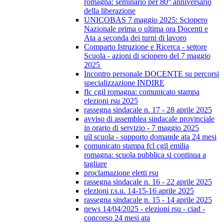
romagna: seminario per 80° anniversario
della liberazione
UNICOBAS 7 maggio 2025: Sciopero
Nazionale prima o ultima ora Docenti e
Ata a seconda dei turni di lavoro
Comparto Istruzione e Ricerca - settore
Scuola - azioni di sciopero del 7 maggio
2025
Incontro personale DOCENTE su percorsi
specializzazione INDIRE
flc cgil romagna: comunicato stampa
elezioni rsu 2025
rassegna sindacale n. 17 - 28 aprile 2025
avviso di assemblea sindacale provinciale
in orario di servizio - 7 maggio 2025
uil scuola - supporto domande ata 24 mesi
comunicato stampa fcl cgil emilia
romagna: scuola pubblica si continua a
tagliare
proclamazione eletti rsu
rassegna sindacale n. 16 - 22 aprile 2025
elezioni r.s.u. 14-15-16 aprile 2025
rassegna sindacale n. 15 - 14 aprile 2025
news 14/04/2025 - elezioni rsu - ciad -
concorso 24 mesi ata