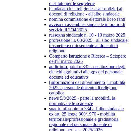
d'istituto per le segreterie
[sindacato ins. religione - sair notizie] ai
docenti di religione - all'albo sindacale
nomina commissione elettorale liceo fanti
avviso di assemblea sindacale in orario di
servizio il 2/04/2025
rassegna sindacale n. 10 - 10 marzo 2025
professione i.r. 03/2025 - all'albo sindacale;
trasmettere cortesemente ai docenti di
religione
Comparto Istruzione e Ricerca – Sciopero
dell’8 marzo 2025
andir info-point n.335 - costituzione degli
elenchi aggiuntivi alle gps del personale
docente ed educativo
[informazioni dal dipartimento] - mobilità
2025 - personale docente di religione
cattolica
news 5/3/2025 - parte la mobilità, la
normativa e le scadenze
snadir info-point n.334 all'albo sindacale
ex art. 25 legge 300/1970 - mobilità
territoriale/professionale e graduatoria
regionale del personale docente di
religione per l'a.s. 2025/2026