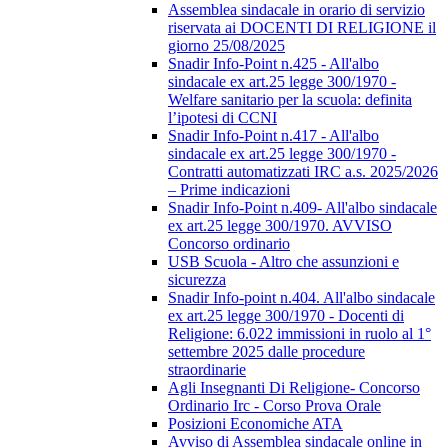
Assemblea sindacale in orario di servizio
riservata ai DOCENTI DI RELIGIONE il
giorno 25/08/2025
Snadir Info-Point n.425 - All'albo
sindacale ex art.25 legge 300/1970 -
Welfare sanitario per la scuola: definita
l’ipotesi di CCNI
Snadir Info-Point n.417 - All'albo
sindacale ex art.25 legge 300/1970 -
Contratti automatizzati IRC a.s. 2025/2026
– Prime indicazioni
Snadir Info-Point n.409- All'albo sindacale
ex art.25 legge 300/1970. AVVISO
Concorso ordinario
USB Scuola - Altro che assunzioni e
sicurezza
Snadir Info-point n.404. All'albo sindacale
ex art.25 legge 300/1970 - Docenti di
Religione: 6.022 immissioni in ruolo al 1°
settembre 2025 dalle procedure
straordinarie
Agli Insegnanti Di Religione- Concorso
Ordinario Irc - Corso Prova Orale
Posizioni Economiche ATA
Avviso di Assemblea sindacale online in