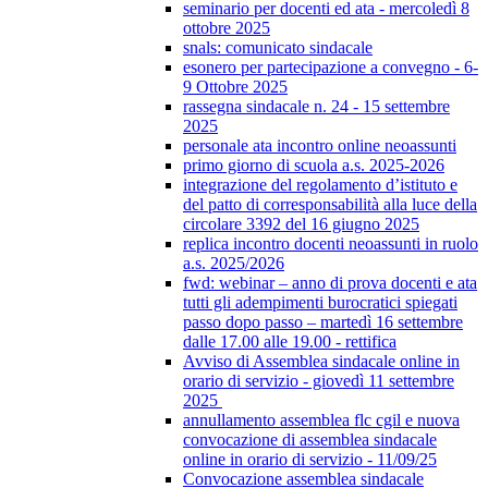
seminario per docenti ed ata - mercoledì 8
ottobre 2025
snals: comunicato sindacale
esonero per partecipazione a convegno - 6-
9 Ottobre 2025
rassegna sindacale n. 24 - 15 settembre
2025
personale ata incontro online neoassunti
primo giorno di scuola a.s. 2025-2026
integrazione del regolamento d’istituto e
del patto di corresponsabilità alla luce della
circolare 3392 del 16 giugno 2025
replica incontro docenti neoassunti in ruolo
a.s. 2025/2026
fwd: webinar – anno di prova docenti e ata
tutti gli adempimenti burocratici spiegati
passo dopo passo – martedì 16 settembre
dalle 17.00 alle 19.00 - rettifica
Avviso di Assemblea sindacale online in
orario di servizio - giovedì 11 settembre
2025
annullamento assemblea flc cgil e nuova
convocazione di assemblea sindacale
online in orario di servizio - 11/09/25
Convocazione assemblea sindacale