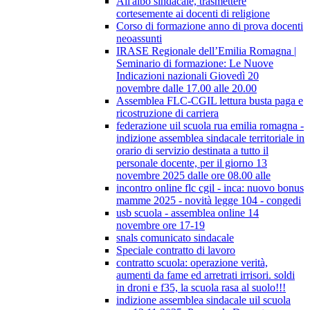
All'albo sindacale, trasmettere
cortesemente ai docenti di religione
Corso di formazione anno di prova docenti
neoassunti
IRASE Regionale dell’Emilia Romagna |
Seminario di formazione: Le Nuove
Indicazioni nazionali Giovedì 20
novembre dalle 17.00 alle 20.00
Assemblea FLC-CGIL lettura busta paga e
ricostruzione di carriera
federazione uil scuola rua emilia romagna -
indizione assemblea sindacale territoriale in
orario di servizio destinata a tutto il
personale docente, per il giorno 13
novembre 2025 dalle ore 08.00 alle
incontro online flc cgil - inca: nuovo bonus
mamme 2025 - novità legge 104 - congedi
usb scuola - assemblea online 14
novembre ore 17-19
snals comunicato sindacale
Speciale contratto di lavoro
contratto scuola: operazione verità,
aumenti da fame ed arretrati irrisori. soldi
in droni e f35, la scuola rasa al suolo!!!
indizione assemblea sindacale uil scuola