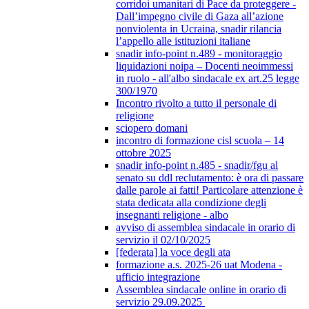
corridoi umanitari di Pace da proteggere -
Dall’impegno civile di Gaza all’azione
nonviolenta in Ucraina, snadir rilancia
l’appello alle istituzioni italiane
snadir info-point n.489 - monitoraggio
liquidazioni noipa – Docenti neoimmessi
in ruolo - all'albo sindacale ex art.25 legge
300/1970
Incontro rivolto a tutto il personale di
religione
sciopero domani
incontro di formazione cisl scuola – 14
ottobre 2025
snadir info-point n.485 - snadir/fgu al
senato su ddl reclutamento: è ora di passare
dalle parole ai fatti! Particolare attenzione è
stata dedicata alla condizione degli
insegnanti religione - albo
avviso di assemblea sindacale in orario di
servizio il 02/10/2025
[federata] la voce degli ata
formazione a.s. 2025-26 uat Modena -
ufficio integrazione
Assemblea sindacale online in orario di
servizio 29.09.2025