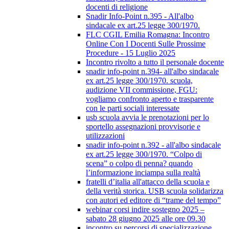
docenti di religione
Snadir Info-Point n.395 - All'albo
sindacale ex art.25 legge 300/1970.
FLC CGIL Emilia Romagna: Incontro
Online Con I Docenti Sulle Prossime
Procedure - 15 Luglio 2025
Incontro rivolto a tutto il personale docente
snadir info-point n.394- all'albo sindacale
ex art.25 legge 300/1970. scuola,
audizione VII commissione, FGU:
vogliamo confronto aperto e trasparente
con le parti sociali interessate
usb scuola avvia le prenotazioni per lo
sportello assegnazioni provvisorie e
utilizzazioni
snadir info-point n.392 - all'albo sindacale
ex art.25 legge 300/1970. “Colpo di
scena” o colpo di penna? quando
l’informazione inciampa sulla realtà
fratelli d’italia all'attacco della scuola e
della verità storica. USB scuola solidarizza
con autori ed editore di “trame del tempo”
webinar corsi indire sostegno 2025 –
sabato 28 giugno 2025 alle ore 09.30
incontro su percorsi di specializzazione