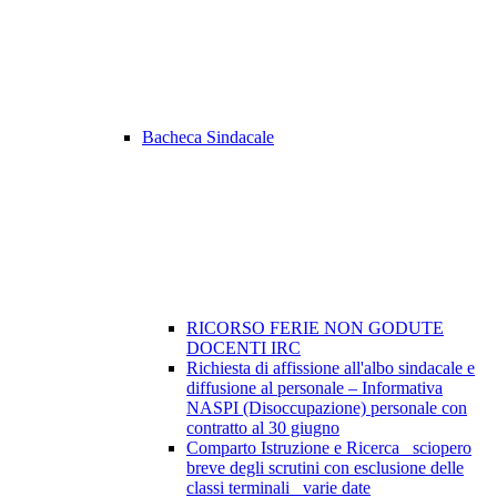
Bacheca Sindacale
RICORSO FERIE NON GODUTE
DOCENTI IRC
Richiesta di affissione all'albo sindacale e
diffusione al personale – Informativa
NASPI (Disoccupazione) personale con
contratto al 30 giugno
Comparto Istruzione e Ricerca_ sciopero
breve degli scrutini con esclusione delle
classi terminali_ varie date