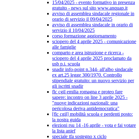
15/04/2025 - evento formativo in presenza
gratuito - news sul sito www.anquap.it
avviso di assemblea sindacale regionale in
orario di servizio il 09/04/2025
avviso di assemblea sindacale in orario di
servizio il 10/04/2025
corso formazione aggiornamento
sciopero del 4 aprile 2025 - comunicazione
alle famiglie
comparto e area istruzione e ricerca -
sciopero del 4 aprile 2025 proclamato da
usb p.i. scuola
snadir info-point n.344- all'albo sindacale
ex art.25 legge 300/1970. Controllo
stipendiale gratuito: un nuovo servizio per
gli iscritti snadir
flc cgil emilia romagna e proteo fare
sapere: incontro on line 3 aprile 2025 -
"nuove indicazioni nazionali: una
pericolosa deriva antidemocratica"
[flc cgil] mobilità scuola e perdenti posto:
la nostra guida
elezioni rsu 14 -16 aprile - vota e fai votare
la lista anief
speciale tfa sostegno x ciclo