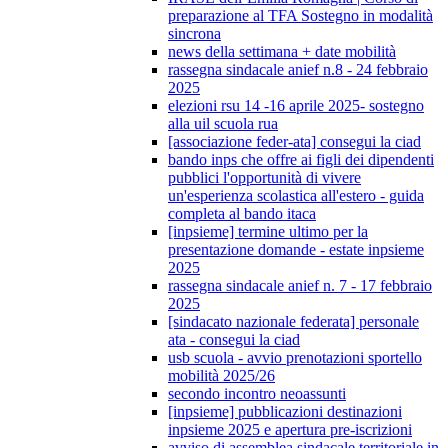
preparazione al TFA Sostegno in modalità
sincrona
news della settimana + date mobilità
rassegna sindacale anief n.8 - 24 febbraio
2025
elezioni rsu 14 -16 aprile 2025- sostegno
alla uil scuola rua
[associazione feder-ata] consegui la ciad
bando inps che offre ai figli dei dipendenti
pubblici l'opportunità di vivere
un'esperienza scolastica all'estero - guida
completa al bando itaca
[inpsieme] termine ultimo per la
presentazione domande - estate inpsieme
2025
rassegna sindacale anief n. 7 - 17 febbraio
2025
[sindacato nazionale federata] personale
ata - consegui la ciad
usb scuola - avvio prenotazioni sportello
mobilità 2025/26
secondo incontro neoassunti
[inpsieme] pubblicazioni destinazioni
inpsieme 2025 e apertura pre-iscrizioni
avviso di assemblea sindacale territoriale in