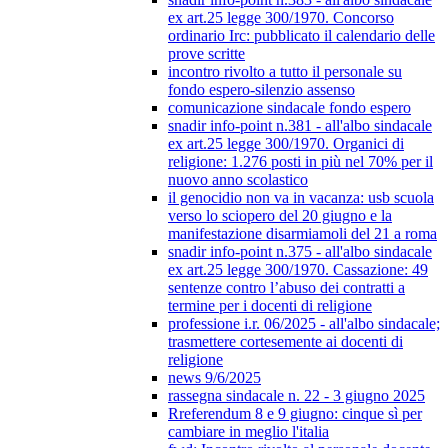
ex art.25 legge 300/1970. Concorso
ordinario Irc: pubblicato il calendario delle
prove scritte
incontro rivolto a tutto il personale su
fondo espero-silenzio assenso
comunicazione sindacale fondo espero
snadir info-point n.381 - all'albo sindacale
ex art.25 legge 300/1970. Organici di
religione: 1.276 posti in più nel 70% per il
nuovo anno scolastico
il genocidio non va in vacanza: usb scuola
verso lo sciopero del 20 giugno e la
manifestazione disarmiamoli del 21 a roma
snadir info-point n.375 - all'albo sindacale
ex art.25 legge 300/1970. Cassazione: 49
sentenze contro l’abuso dei contratti a
termine per i docenti di religione
professione i.r. 06/2025 - all'albo sindacale;
trasmettere cortesemente ai docenti di
religione
news 9/6/2025
rassegna sindacale n. 22 - 3 giugno 2025
Rreferendum 8 e 9 giugno: cinque sì per
cambiare in meglio l'italia