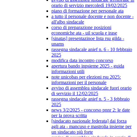
orario di servizio mercoledì 19/02/2025
piano di formazione per personale ata
a tutto il personale docente e non docente -
all'albo sindacale
corso di preparazione posizioni
economiche ata - uil scuola e irase
[sinatas] presentazinoe lista rsu gilda -
unams
rassegna sindacale anief n. 6 - 10 febbraio
2025
modifica data incontro concorso
apertura bando inpsieme 2025 - guida
informazioni utili
note unicobas per elezioni rsu 2025:
informazioni per il personale
avviso di assemblea sindacale fuori orario
di servizio il 12/02/2025
rassegna sindacale anief n. 5 - 3 febbraio
2025
news 3/2/2025 - concorso pnnr 2: le date
per la prova scritta
[sindacato nazionale federata] dai forza
agli ata - mancuso e mastrolia insieme per
un sindacato più forte