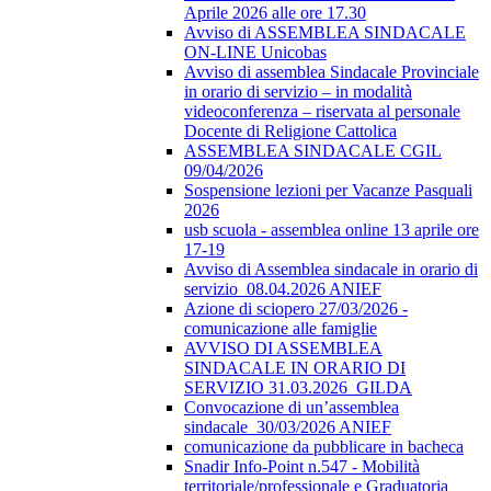
Aprile 2026 alle ore 17.30
Avviso di ASSEMBLEA SINDACALE
ON-LINE Unicobas
Avviso di assemblea Sindacale Provinciale
in orario di servizio – in modalità
videoconferenza – riservata al personale
Docente di Religione Cattolica
ASSEMBLEA SINDACALE CGIL
09/04/2026
Sospensione lezioni per Vacanze Pasquali
2026
usb scuola - assemblea online 13 aprile ore
17-19
Avviso di Assemblea sindacale in orario di
servizio_08.04.2026 ANIEF
Azione di sciopero 27/03/2026 -
comunicazione alle famiglie
AVVISO DI ASSEMBLEA
SINDACALE IN ORARIO DI
SERVIZIO 31.03.2026_GILDA
Convocazione di un’assemblea
sindacale_30/03/2026 ANIEF
comunicazione da pubblicare in bacheca
Snadir Info-Point n.547 - Mobilità
territoriale/professionale e Graduatoria