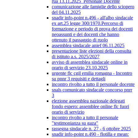
rua 13.11.2025_Personale Docente
comunicazione alle famiglie dello sciopero
del 04.11.2025
snadir info-point n.496 - all'albo sindacale
ex art.25 legge 300/1970.Percorso di
formazione e periodo di prova dei docenti
neoassunti e dei docenti che hanno
ottenuto il passaggio di ruolo
assemblea sindacale anief 06.11.2025
presentazione liste elezioni della consulta
di istituto a.s. 2025/2027
avviso di assemblea sindacale online in
orario di servizio 23.10.2025
urgente flc cgil emilia romagna - Incontro
su pnnr 3 requisiti e dettagli
incontro rivolto a tutto il personale docente
snals comunicato sindacale concorso pnrr
3
elezione assemblea nazionale delegati
fondo espero: assemblee online flc fuori
orario di servizio
incontro rivolto a tutto il personale
"testimonianza su gaza"
rassegna sindacale n. 27 - 6 ottobre 2025
snadir info-point n.490 - flotilla e mean: