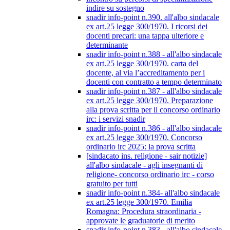
indire su sostegno
snadir info-point n.390. all'albo sindacale
ex art.25 legge 300/1970. I ricorsi dei
docenti precari: una tappa ulteriore e
determinante
snadir info-point n.388 - all'albo sindacale
ex art.25 legge 300/1970. carta del
docente, al via l’accreditamento per i
docenti con contratto a tempo determinato
snadir info-point n.387 - all'albo sindacale
ex art.25 legge 300/1970. Preparazione
alla prova scritta per il concorso ordinario
irc: i servizi snadir
snadir info-point n.386 - all'albo sindacale
ex art.25 legge 300/1970. Concorso
ordinario irc 2025: la prova scritta
[sindacato ins. religione - sair notizie]
all'albo sindacale - agli insegnanti di
religione- concorso ordinario irc - corso
gratuito per tutti
snadir info-point n.384- all'albo sindacale
ex art.25 legge 300/1970. Emilia
Romagna: Procedura straordinaria -
approvate le graduatorie di merito
snadir info-point n.383 - all'albo sindacale