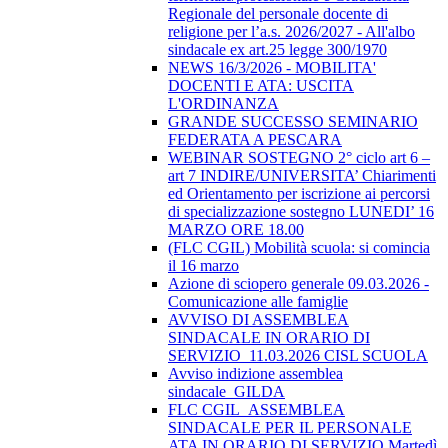
Regionale del personale docente di
religione per l’a.s. 2026/2027 - All'albo
sindacale ex art.25 legge 300/1970
NEWS 16/3/2026 - MOBILITA'
DOCENTI E ATA: USCITA
L'ORDINANZA
GRANDE SUCCESSO SEMINARIO
FEDERATA A PESCARA
WEBINAR SOSTEGNO 2° ciclo art 6 –
art 7 INDIRE/UNIVERSITA’ Chiarimenti
ed Orientamento per iscrizione ai percorsi
di specializzazione sostegno LUNEDI’ 16
MARZO ORE 18.00
(FLC CGIL) Mobilità scuola: si comincia
il 16 marzo
Azione di sciopero generale 09.03.2026 -
Comunicazione alle famiglie
AVVISO DI ASSEMBLEA
SINDACALE IN ORARIO DI
SERVIZIO_11.03.2026 CISL SCUOLA
Avviso indizione assemblea
sindacale_GILDA
FLC CGIL_ASSEMBLEA
SINDACALE PER IL PERSONALE
ATA IN ORARIO DI SERVIZIO Martedì