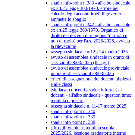
snadir info-point n.343 - all'albo sindacale
ex art.25 legge 300/1970. errore nel
calcolo degli acconti irpef: il governo
ammette lo sbaglio
snadir info-point n.342 - all'albo sindacale
ex art.25 legge 300/1970. Organico di
diritto dei docenti di religione (di ruolo e
non di ruolo) per l'a.s. 2025/2026, avviata
la rilevazione
rassegna sindacale n.12 - 24 marzo 2025
avviso di assemblea sindacale in orario di
servizio il 28/03/2025 (flc cgil)
avviso di assemblea sindacale provinciale
in orario di servizio il 28/03/2025
criteri di assegnazione dei docenti ai plessi
e alle classi
[sindacato docenti - sadoc informa] ai
docenti - all'albo sindacale - question time:
mobilità e precari
rassegna sindacale n. 11-17 marzo 2025
snadir info-point n. 340
snadir info-point n. 339
snadir info-point n. 338
[flc cgil] webinar: mobilità scuola
2025/2026, gestione graduatorie interne