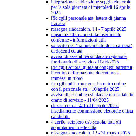
integrazione - ubicazione seggio elettorale
per la sola giornata di mercoledì 16 aprile
2025
[flc cgil] personale ata: lettera di gianna
fracassi
rassegna sindacale n. 14 - 7 aprile 2025
inpsieme 2025 - apertuta inserimento
conferme - informazioni utili
sollecito per "riallineamento della carriera"
di docenti ed ata
avviso di assemblea sindacale regionale
fuori orario di servizio - 11/04/2025
[flc cgil] scuola: guida ai congedi parentali
incontro di formazione docenti neo-
immessi in ruolo
flc cgil emilia romagna: incontro online
con il personale ata - 10 aprile 2025
avviso di assemblea sindacale territoriale in
orario di servizio - 11/04/2025
elezioni rsu - 14-15-16 aprile 2025-
insediamento commissione elettorale e lista
candidati.
4 aprile: sciopero usb scuola. tutti gli
appuntamenti nelle città
rassegna sindacale n. 13 - 31 marzo 2025