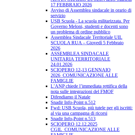
17 FEBBRAIO 2026
Avviso di Assemblea sindacale in orario di
servizio
USB Scuola - La scuola militarizzata. Per
Governo Meloni, studenti e docenti sono
un problema di ordine pubblico
Assemblea Sindacale Territoriale UIL
SCUOLA RUA – Giovedì 5 Febbraio
2026
ASSEMBLEA SINDACALE
UNITARIA TERRITORIALE
24.01.2026
SCIOPERO 12-13 GENNAIO
2026_COMUNICAZIONE ALLE
FAMIGLIE
L’ANP chiede l’immediata rettifica della
nota sulle integrazioni del FMOF
Difendiamo il Natale
Snadir Info-Point n.512
Fwd: USB Scuola, più tutele per gli iscritti:
al via una campagna di ricorsi
Snadir Info-Point n.513
SCIOPERO 12.12.2025
CGIL_COMUNICAZIONE ALLE
FAMIGLIE