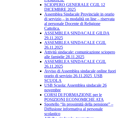
SCIOPERO GENERALE CGIL 12
DICEMBRE 2025
Assemblea Sindacale Provinciale in orario
di servizio – in modalità on line – riservata
al personale Docente di Religione
Cattolica.
ASSEMBLEA SINDACALE GILDA
29.11.2025
ASSEMBLEA SINDACALE CGIL
26.11.2025
Attività sindacale: comunicazione sciopero
alle famiglie 28.11.2025
ASSEMBLEA SINDACALE CGIL
26.11.2025
Avviso di Assemblea sindacale online fuori
orario di servizio 26.11.2025_USB
SCUOLA
USB Scuola: Assemblea sindacale 26
novembre
CORSI DI FORMAZIONE per le
POSIZIONI ECONOMICHE ATA
Sportello “In prossimità della pensione” –
Diffusione informativa al personale
scolastico