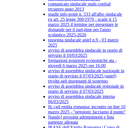
comunicato sindacale snals confsal
recupero anno 2013
snadir info-point n. 333 all'albo sindacale
ex art. 25 legge 300/1970 - scade il 15
marzo 2025 il termine per presentare le
domande per il part-time per l'anno
scolastico 2025-2026
rassegna sindacale anief n.9 - 03 marzo
2025
avviso di assemblea sindacale in orario di
servizio il 10/03/2025
formazioni posizioni economiche ata -
giovedì 6 marzo 2025 ore 16.00
avviso di assemblea sindacale nazionale in
orario di servizio il 07/03/2025 (anief)
rivolta agli insegnanti di sostegno
avviso di assemblea sindacale regionale in
orario di servizio il 07/03/2025
avviso di assemblea sindacale interna
06/03/2025
flc cgil emilia romagna: incontro on line 10
marzo 2025 - "pensioni: facciamo il punto"
[bando] prossimi adempimenti e lista
partenze allegata
IRASE dell’Emilia Romagna | Corso di