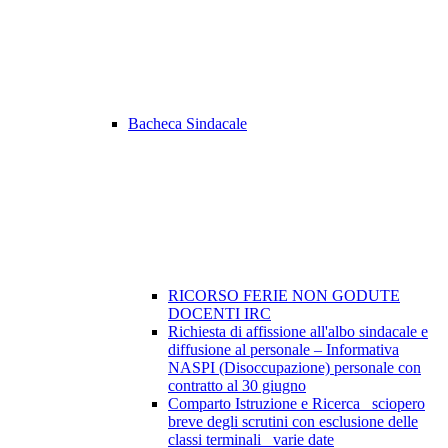
Bacheca Sindacale
RICORSO FERIE NON GODUTE
DOCENTI IRC
Richiesta di affissione all'albo sindacale e
diffusione al personale – Informativa
NASPI (Disoccupazione) personale con
contratto al 30 giugno
Comparto Istruzione e Ricerca_ sciopero
breve degli scrutini con esclusione delle
classi terminali_ varie date