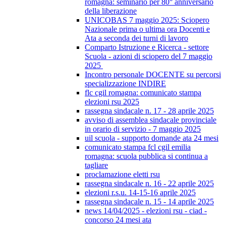
romagna: seminario per 80° anniversario
della liberazione
UNICOBAS 7 maggio 2025: Sciopero
Nazionale prima o ultima ora Docenti e
Ata a seconda dei turni di lavoro
Comparto Istruzione e Ricerca - settore
Scuola - azioni di sciopero del 7 maggio
2025
Incontro personale DOCENTE su percorsi
specializzazione INDIRE
flc cgil romagna: comunicato stampa
elezioni rsu 2025
rassegna sindacale n. 17 - 28 aprile 2025
avviso di assemblea sindacale provinciale
in orario di servizio - 7 maggio 2025
uil scuola - supporto domande ata 24 mesi
comunicato stampa fcl cgil emilia
romagna: scuola pubblica si continua a
tagliare
proclamazione eletti rsu
rassegna sindacale n. 16 - 22 aprile 2025
elezioni r.s.u. 14-15-16 aprile 2025
rassegna sindacale n. 15 - 14 aprile 2025
news 14/04/2025 - elezioni rsu - ciad -
concorso 24 mesi ata