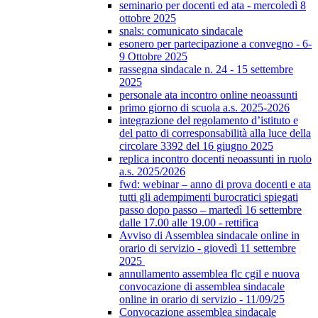
seminario per docenti ed ata - mercoledì 8
ottobre 2025
snals: comunicato sindacale
esonero per partecipazione a convegno - 6-
9 Ottobre 2025
rassegna sindacale n. 24 - 15 settembre
2025
personale ata incontro online neoassunti
primo giorno di scuola a.s. 2025-2026
integrazione del regolamento d’istituto e
del patto di corresponsabilità alla luce della
circolare 3392 del 16 giugno 2025
replica incontro docenti neoassunti in ruolo
a.s. 2025/2026
fwd: webinar – anno di prova docenti e ata
tutti gli adempimenti burocratici spiegati
passo dopo passo – martedì 16 settembre
dalle 17.00 alle 19.00 - rettifica
Avviso di Assemblea sindacale online in
orario di servizio - giovedì 11 settembre
2025
annullamento assemblea flc cgil e nuova
convocazione di assemblea sindacale
online in orario di servizio - 11/09/25
Convocazione assemblea sindacale