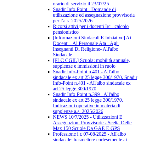
orario di servizio il 23/07/25
Snadir Info-Point - Domande di
utilizzazione ed assegnazione provvisoria
per l’a.s. 2025/2026
Ricorsi attivi per i docenti Irc - calcolo
pensionistico
[Informazioni Sindacali E Iniziative] Ai
Docenti - Al Personale Ata - Agli
Insegnanti Di Religione- All'albo
Sindacale
[FLC CGIL] Scuola: mobilità annuale,
supplenze e immissioni in ruolo
Snadir Info-Point n.401 - All'albo
sindacale ex art.25 legge 300/1970. Snadir
Info-Point n.401 - All'albo sindacale ex
art.25 legge 300/1970
Snadir Info-Point n.399 - All'albo
sindacale ex art.25 legge 300/1970.
Indicazioni operative in materia di
supplenze a.s. 2025/2026
NEWS 10/7/2025 - Utilizzazioni E
Assegnazioni Provvisorie - Scelta Delle
Max 150 Scuole Da GAE E GPS
Professione i.r. 07-08/2025 - All'albo
sindacale; trasmettere cortesemente ai