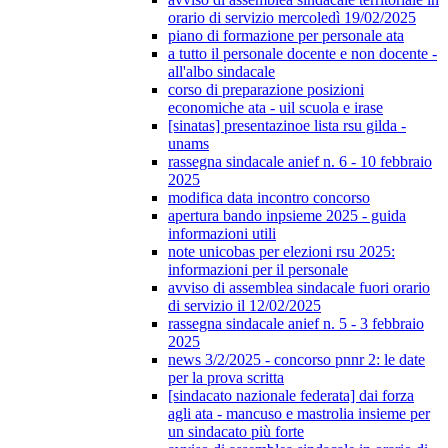
orario di servizio mercoledì 19/02/2025
piano di formazione per personale ata
a tutto il personale docente e non docente -
all'albo sindacale
corso di preparazione posizioni
economiche ata - uil scuola e irase
[sinatas] presentazinoe lista rsu gilda -
unams
rassegna sindacale anief n. 6 - 10 febbraio
2025
modifica data incontro concorso
apertura bando inpsieme 2025 - guida
informazioni utili
note unicobas per elezioni rsu 2025:
informazioni per il personale
avviso di assemblea sindacale fuori orario
di servizio il 12/02/2025
rassegna sindacale anief n. 5 - 3 febbraio
2025
news 3/2/2025 - concorso pnnr 2: le date
per la prova scritta
[sindacato nazionale federata] dai forza
agli ata - mancuso e mastrolia insieme per
un sindacato più forte