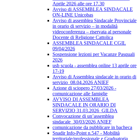
Aprile 2026 alle ore 17.30
Avviso di ASSEMBLEA SINDACALE
ON-LINE Unicobas
Avviso di assemblea Sindacale Provinciale
in orario di servizio – in modalità
videoconferenza – riservata al personale
Docente di Religione Cattolica
ASSEMBLEA SINDACALE CGIL
09/04/2026
Sospensione lezioni per Vacanze Pasquali
2026
usb scuola - assemblea online 13 aprile ore
17-19
Avviso di Assemblea sindacale in orario di
servizio_08.04.2026 ANIEF
Azione di sciopero 27/03/2026 -
comunicazione alle famiglie
AVVISO DI ASSEMBLEA
SINDACALE IN ORARIO DI
SERVIZIO 31.03.2026_GILDA
Convocazione di un’assemblea
sindacale_30/03/2026 ANIEF
comunicazione da pubblicare in bacheca
Snadir Info-Point n.547 - Mobilità
territoriale/professionale e Graduatoria