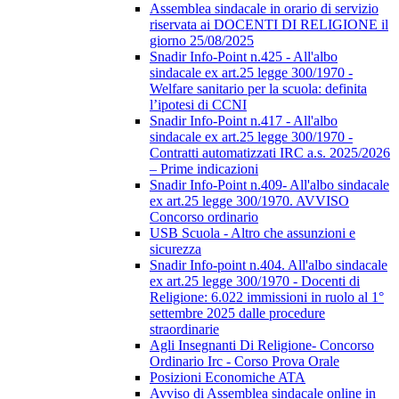
Assemblea sindacale in orario di servizio
riservata ai DOCENTI DI RELIGIONE il
giorno 25/08/2025
Snadir Info-Point n.425 - All'albo
sindacale ex art.25 legge 300/1970 -
Welfare sanitario per la scuola: definita
l’ipotesi di CCNI
Snadir Info-Point n.417 - All'albo
sindacale ex art.25 legge 300/1970 -
Contratti automatizzati IRC a.s. 2025/2026
– Prime indicazioni
Snadir Info-Point n.409- All'albo sindacale
ex art.25 legge 300/1970. AVVISO
Concorso ordinario
USB Scuola - Altro che assunzioni e
sicurezza
Snadir Info-point n.404. All'albo sindacale
ex art.25 legge 300/1970 - Docenti di
Religione: 6.022 immissioni in ruolo al 1°
settembre 2025 dalle procedure
straordinarie
Agli Insegnanti Di Religione- Concorso
Ordinario Irc - Corso Prova Orale
Posizioni Economiche ATA
Avviso di Assemblea sindacale online in