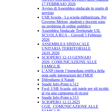
17 FEBBRAIO 2026
Avviso di Assemblea sindacale in orario di
servizio
USB Scuola - La scuola militarizzata. Per
Governo Meloni, studenti e docenti sono
un problema di ordine pubblico
Assemblea Sindacale Territoriale UIL
SCUOLA RUA – Giovedì 5 Febbraio
2026
ASSEMBLEA SINDACALE
UNITARIA TERRITORIALE
24.01.2026
SCIOPERO 12-13 GENNAIO
2026_COMUNICAZIONE ALLE
FAMIGLIE
L’ANP chiede l’immediata rettifica della
nota sulle integrazioni del FMOF
Difendiamo il Natale
Snadir Info-Point n.512
Fwd: USB Scuola, più tutele per gli iscritti:
al via una campagna di ricorsi
Snadir Info-Point n.513
SCIOPERO 12.12.2025
CGIL_COMUNICAZIONE ALLE
FAMIGLIE