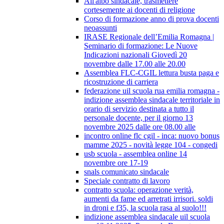
All'albo sindacale, trasmettere
cortesemente ai docenti di religione
Corso di formazione anno di prova docenti
neoassunti
IRASE Regionale dell’Emilia Romagna |
Seminario di formazione: Le Nuove
Indicazioni nazionali Giovedì 20
novembre dalle 17.00 alle 20.00
Assemblea FLC-CGIL lettura busta paga e
ricostruzione di carriera
federazione uil scuola rua emilia romagna -
indizione assemblea sindacale territoriale in
orario di servizio destinata a tutto il
personale docente, per il giorno 13
novembre 2025 dalle ore 08.00 alle
incontro online flc cgil - inca: nuovo bonus
mamme 2025 - novità legge 104 - congedi
usb scuola - assemblea online 14
novembre ore 17-19
snals comunicato sindacale
Speciale contratto di lavoro
contratto scuola: operazione verità,
aumenti da fame ed arretrati irrisori. soldi
in droni e f35, la scuola rasa al suolo!!!
indizione assemblea sindacale uil scuola