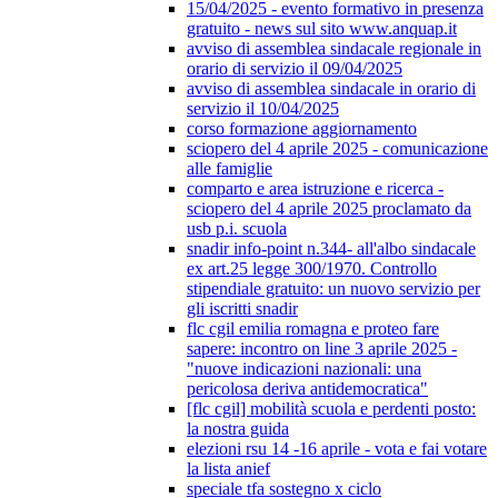
15/04/2025 - evento formativo in presenza
gratuito - news sul sito www.anquap.it
avviso di assemblea sindacale regionale in
orario di servizio il 09/04/2025
avviso di assemblea sindacale in orario di
servizio il 10/04/2025
corso formazione aggiornamento
sciopero del 4 aprile 2025 - comunicazione
alle famiglie
comparto e area istruzione e ricerca -
sciopero del 4 aprile 2025 proclamato da
usb p.i. scuola
snadir info-point n.344- all'albo sindacale
ex art.25 legge 300/1970. Controllo
stipendiale gratuito: un nuovo servizio per
gli iscritti snadir
flc cgil emilia romagna e proteo fare
sapere: incontro on line 3 aprile 2025 -
"nuove indicazioni nazionali: una
pericolosa deriva antidemocratica"
[flc cgil] mobilità scuola e perdenti posto:
la nostra guida
elezioni rsu 14 -16 aprile - vota e fai votare
la lista anief
speciale tfa sostegno x ciclo