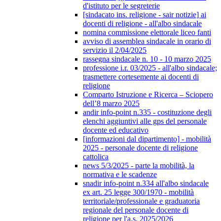
d'istituto per le segreterie
[sindacato ins. religione - sair notizie] ai
docenti di religione - all'albo sindacale
nomina commissione elettorale liceo fanti
avviso di assemblea sindacale in orario di
servizio il 2/04/2025
rassegna sindacale n. 10 - 10 marzo 2025
professione i.r. 03/2025 - all'albo sindacale;
trasmettere cortesemente ai docenti di
religione
Comparto Istruzione e Ricerca – Sciopero
dell’8 marzo 2025
andir info-point n.335 - costituzione degli
elenchi aggiuntivi alle gps del personale
docente ed educativo
[informazioni dal dipartimento] - mobilità
2025 - personale docente di religione
cattolica
news 5/3/2025 - parte la mobilità, la
normativa e le scadenze
snadir info-point n.334 all'albo sindacale
ex art. 25 legge 300/1970 - mobilità
territoriale/professionale e graduatoria
regionale del personale docente di
religione per l'a.s. 2025/2026