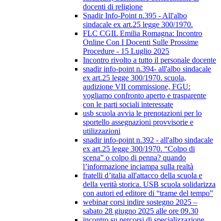
docenti di religione
Snadir Info-Point n.395 - All'albo
sindacale ex art.25 legge 300/1970.
FLC CGIL Emilia Romagna: Incontro
Online Con I Docenti Sulle Prossime
Procedure - 15 Luglio 2025
Incontro rivolto a tutto il personale docente
snadir info-point n.394- all'albo sindacale
ex art.25 legge 300/1970. scuola,
audizione VII commissione, FGU:
vogliamo confronto aperto e trasparente
con le parti sociali interessate
usb scuola avvia le prenotazioni per lo
sportello assegnazioni provvisorie e
utilizzazioni
snadir info-point n.392 - all'albo sindacale
ex art.25 legge 300/1970. “Colpo di
scena” o colpo di penna? quando
l’informazione inciampa sulla realtà
fratelli d’italia all'attacco della scuola e
della verità storica. USB scuola solidarizza
con autori ed editore di “trame del tempo”
webinar corsi indire sostegno 2025 –
sabato 28 giugno 2025 alle ore 09.30
incontro su percorsi di specializzazione