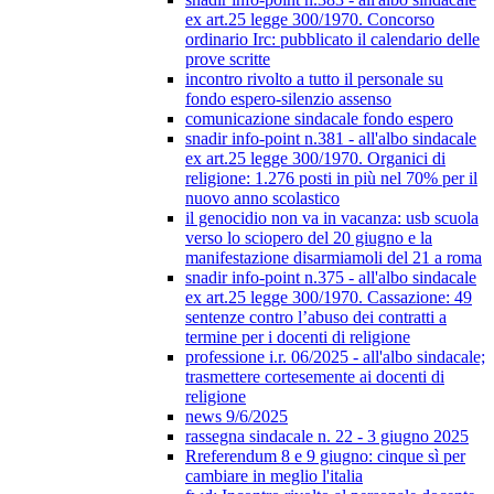
ex art.25 legge 300/1970. Concorso
ordinario Irc: pubblicato il calendario delle
prove scritte
incontro rivolto a tutto il personale su
fondo espero-silenzio assenso
comunicazione sindacale fondo espero
snadir info-point n.381 - all'albo sindacale
ex art.25 legge 300/1970. Organici di
religione: 1.276 posti in più nel 70% per il
nuovo anno scolastico
il genocidio non va in vacanza: usb scuola
verso lo sciopero del 20 giugno e la
manifestazione disarmiamoli del 21 a roma
snadir info-point n.375 - all'albo sindacale
ex art.25 legge 300/1970. Cassazione: 49
sentenze contro l’abuso dei contratti a
termine per i docenti di religione
professione i.r. 06/2025 - all'albo sindacale;
trasmettere cortesemente ai docenti di
religione
news 9/6/2025
rassegna sindacale n. 22 - 3 giugno 2025
Rreferendum 8 e 9 giugno: cinque sì per
cambiare in meglio l'italia