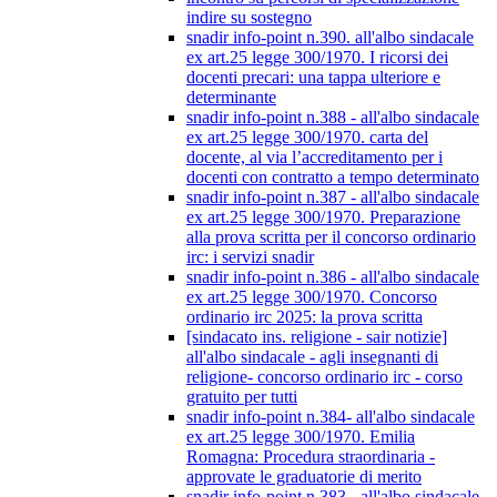
indire su sostegno
snadir info-point n.390. all'albo sindacale
ex art.25 legge 300/1970. I ricorsi dei
docenti precari: una tappa ulteriore e
determinante
snadir info-point n.388 - all'albo sindacale
ex art.25 legge 300/1970. carta del
docente, al via l’accreditamento per i
docenti con contratto a tempo determinato
snadir info-point n.387 - all'albo sindacale
ex art.25 legge 300/1970. Preparazione
alla prova scritta per il concorso ordinario
irc: i servizi snadir
snadir info-point n.386 - all'albo sindacale
ex art.25 legge 300/1970. Concorso
ordinario irc 2025: la prova scritta
[sindacato ins. religione - sair notizie]
all'albo sindacale - agli insegnanti di
religione- concorso ordinario irc - corso
gratuito per tutti
snadir info-point n.384- all'albo sindacale
ex art.25 legge 300/1970. Emilia
Romagna: Procedura straordinaria -
approvate le graduatorie di merito
snadir info-point n.383 - all'albo sindacale