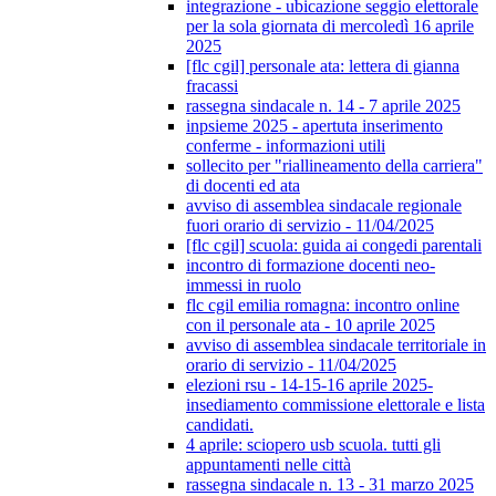
integrazione - ubicazione seggio elettorale
per la sola giornata di mercoledì 16 aprile
2025
[flc cgil] personale ata: lettera di gianna
fracassi
rassegna sindacale n. 14 - 7 aprile 2025
inpsieme 2025 - apertuta inserimento
conferme - informazioni utili
sollecito per "riallineamento della carriera"
di docenti ed ata
avviso di assemblea sindacale regionale
fuori orario di servizio - 11/04/2025
[flc cgil] scuola: guida ai congedi parentali
incontro di formazione docenti neo-
immessi in ruolo
flc cgil emilia romagna: incontro online
con il personale ata - 10 aprile 2025
avviso di assemblea sindacale territoriale in
orario di servizio - 11/04/2025
elezioni rsu - 14-15-16 aprile 2025-
insediamento commissione elettorale e lista
candidati.
4 aprile: sciopero usb scuola. tutti gli
appuntamenti nelle città
rassegna sindacale n. 13 - 31 marzo 2025