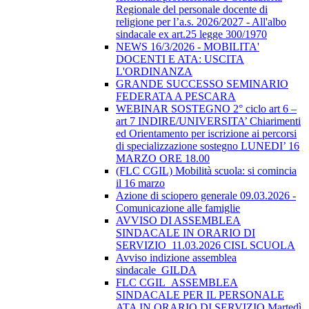
Regionale del personale docente di
religione per l’a.s. 2026/2027 - All'albo
sindacale ex art.25 legge 300/1970
NEWS 16/3/2026 - MOBILITA'
DOCENTI E ATA: USCITA
L'ORDINANZA
GRANDE SUCCESSO SEMINARIO
FEDERATA A PESCARA
WEBINAR SOSTEGNO 2° ciclo art 6 –
art 7 INDIRE/UNIVERSITA’ Chiarimenti
ed Orientamento per iscrizione ai percorsi
di specializzazione sostegno LUNEDI’ 16
MARZO ORE 18.00
(FLC CGIL) Mobilità scuola: si comincia
il 16 marzo
Azione di sciopero generale 09.03.2026 -
Comunicazione alle famiglie
AVVISO DI ASSEMBLEA
SINDACALE IN ORARIO DI
SERVIZIO_11.03.2026 CISL SCUOLA
Avviso indizione assemblea
sindacale_GILDA
FLC CGIL_ASSEMBLEA
SINDACALE PER IL PERSONALE
ATA IN ORARIO DI SERVIZIO Martedì