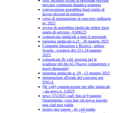
fwd: Incontro rivolto al personale docente
precario continuità didattica sostegno
convocazione assemblea fuori orario di
lavoro docenti di religione
corso di preparazione al concorso ordinario
irc 2025
avviso di assemblea sindacale online fuori
orario di servizio - 03/06/25
comunicato sindacale a tutto il personale
rassegna sindacale n.21 - 26 maggio 2025
Comparto Istruzione e Ricerca - settore
Scuola - sciopero del 23 e 24 maggio
2025
comunicato flc cgil: proroga per le
scadenze del dm 65 (Nuove competenze e
nuovi linguaggi)
rassegna sindacale n. 19 - 12 maggio 2025
preparazione all'orale del concorso per
DSGA
[flc cgil] comunicazione per albo sindacale
- ata news n. 3/2025
news 5/5/2025 ciad: fino al 9 maggio
l'inserimento, cosa fare chi aveva inserito
una ciad non valida
proteo fare sapere - flc cgil emilia