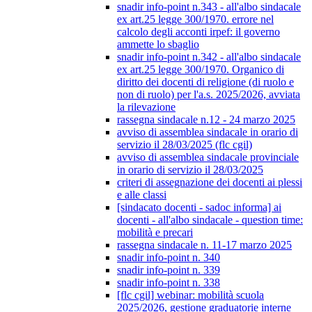
snadir info-point n.343 - all'albo sindacale
ex art.25 legge 300/1970. errore nel
calcolo degli acconti irpef: il governo
ammette lo sbaglio
snadir info-point n.342 - all'albo sindacale
ex art.25 legge 300/1970. Organico di
diritto dei docenti di religione (di ruolo e
non di ruolo) per l'a.s. 2025/2026, avviata
la rilevazione
rassegna sindacale n.12 - 24 marzo 2025
avviso di assemblea sindacale in orario di
servizio il 28/03/2025 (flc cgil)
avviso di assemblea sindacale provinciale
in orario di servizio il 28/03/2025
criteri di assegnazione dei docenti ai plessi
e alle classi
[sindacato docenti - sadoc informa] ai
docenti - all'albo sindacale - question time:
mobilità e precari
rassegna sindacale n. 11-17 marzo 2025
snadir info-point n. 340
snadir info-point n. 339
snadir info-point n. 338
[flc cgil] webinar: mobilità scuola
2025/2026, gestione graduatorie interne