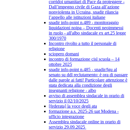
corridoi umanitari di Pace da proteggere -
Dall’impegno civile di Gaza all’azione
nonviolenta in Ucraina, snadir rilancia
l’appello alle istituzioni italiane
snadir info-point n.489 - monitoraggio
liquidazioni noipa – Docenti neoimmessi
in ruolo - all'albo sindacale ex art.25 legge
300/1970
Incontro rivolto a tutto il personale di
religione
sciopero domani
incontro di formazione cisl scuola – 14
ottobre 2025
snadir info-point n.485 - snadir/fgu al
senato su ddl reclutamento: è ora di passare
dalle parole ai fatti! Particolare attenzione è
stata dedicata alla condizione degli
insegnanti religione - albo
avviso di assemblea sindacale in orario di
servizio il 02/10/2025
[federata] la voce degli ata
formazione a.s. 2025-26 uat Modena -
ufficio integrazione
Assemblea sindacale online in orario di
servizio 29.09.2025