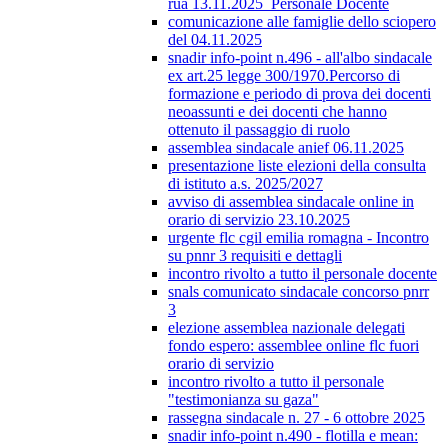
rua 13.11.2025_Personale Docente
comunicazione alle famiglie dello sciopero
del 04.11.2025
snadir info-point n.496 - all'albo sindacale
ex art.25 legge 300/1970.Percorso di
formazione e periodo di prova dei docenti
neoassunti e dei docenti che hanno
ottenuto il passaggio di ruolo
assemblea sindacale anief 06.11.2025
presentazione liste elezioni della consulta
di istituto a.s. 2025/2027
avviso di assemblea sindacale online in
orario di servizio 23.10.2025
urgente flc cgil emilia romagna - Incontro
su pnnr 3 requisiti e dettagli
incontro rivolto a tutto il personale docente
snals comunicato sindacale concorso pnrr
3
elezione assemblea nazionale delegati
fondo espero: assemblee online flc fuori
orario di servizio
incontro rivolto a tutto il personale
"testimonianza su gaza"
rassegna sindacale n. 27 - 6 ottobre 2025
snadir info-point n.490 - flotilla e mean: