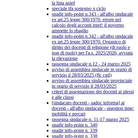
la lista anief
speciale tfa sostegno x ciclo
snadir info-point n.343 - all'albo sindacale
ex art.25 legge 300/1970. errore nel
calcolo degli acconti irpef: il governo
ammette lo sbaglio
snadir info-point n.342 - all'albo sindacale
ex art.25 legge 300/1970. Organico di
diritto dei docenti di religione (di ruolo e
non di ruolo) per l'a.s. 2025/2026, avviata
la rilevazione
rassegna sindacale n.12 - 24 marzo 2025
avviso di assemblea sindacale in orario di
servizio il 28/03/2025 (flc cgil)
avviso di assemblea sindacale provinciale
in orario di servizio il 28/03/2025
criteri di assegnazione dei docenti ai plessi
e alle classi
[sindacato docenti - sadoc informa] ai
docenti - all'albo sindacale - question time:
mobilità e precari
rassegna sindacale n. 11-17 marzo 2025
snadir info-point n. 340
snadir info-point n. 339
snadir info-point n. 338