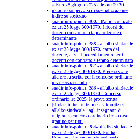
sabato 28 giugno 2025 alle ore 09.30
incontro su percorsi di specializzazione
indire su sostegno
snadir info-point n.390. all'albo sindacale
ex art.25 legge 300/1970. I ricorsi dei
docenti precari: una tappa ulteriore e
determinante
snadir info-point n.388 - all'albo sindacale
ex art.25 legge 300/1970. carta del
docente, al via l’accreditamento per i
docenti con contratto a tempo determinato
snadir info-point n.387 - all'albo sindacale
ex art.25 legge 300/1970. Preparazione
alla prova scritta per il concorso ordinario
irc: i servizi snadir
snadir info-point n.386 - all'albo sindacale
ex art.25 legge 300/1970. Concorso
ordinario irc 2025: la prova scritta
[sindacato ins. religione - sair notizie]
all'albo sindacale - agli insegnanti di
religione- concorso ordinario irc - corso
gratuito per tutti
snadir info-point n.384- all'albo sindacale
ex art.25 legge 300/1970. Emilia
Romagna: Procedura straordinaria -