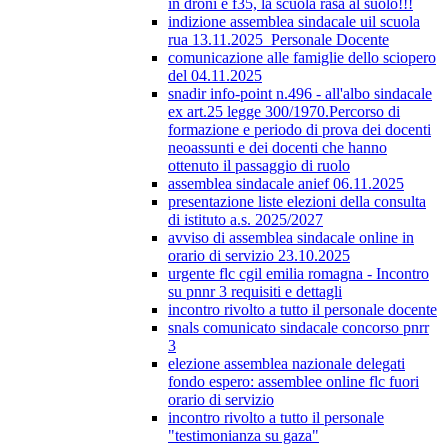
in droni e f35, la scuola rasa al suolo!!!
indizione assemblea sindacale uil scuola
rua 13.11.2025_Personale Docente
comunicazione alle famiglie dello sciopero
del 04.11.2025
snadir info-point n.496 - all'albo sindacale
ex art.25 legge 300/1970.Percorso di
formazione e periodo di prova dei docenti
neoassunti e dei docenti che hanno
ottenuto il passaggio di ruolo
assemblea sindacale anief 06.11.2025
presentazione liste elezioni della consulta
di istituto a.s. 2025/2027
avviso di assemblea sindacale online in
orario di servizio 23.10.2025
urgente flc cgil emilia romagna - Incontro
su pnnr 3 requisiti e dettagli
incontro rivolto a tutto il personale docente
snals comunicato sindacale concorso pnrr
3
elezione assemblea nazionale delegati
fondo espero: assemblee online flc fuori
orario di servizio
incontro rivolto a tutto il personale
"testimonianza su gaza"