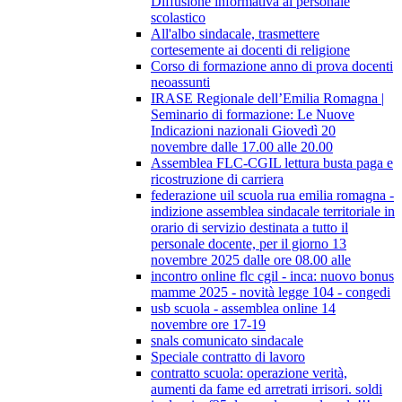
Diffusione informativa al personale
scolastico
All'albo sindacale, trasmettere
cortesemente ai docenti di religione
Corso di formazione anno di prova docenti
neoassunti
IRASE Regionale dell’Emilia Romagna |
Seminario di formazione: Le Nuove
Indicazioni nazionali Giovedì 20
novembre dalle 17.00 alle 20.00
Assemblea FLC-CGIL lettura busta paga e
ricostruzione di carriera
federazione uil scuola rua emilia romagna -
indizione assemblea sindacale territoriale in
orario di servizio destinata a tutto il
personale docente, per il giorno 13
novembre 2025 dalle ore 08.00 alle
incontro online flc cgil - inca: nuovo bonus
mamme 2025 - novità legge 104 - congedi
usb scuola - assemblea online 14
novembre ore 17-19
snals comunicato sindacale
Speciale contratto di lavoro
contratto scuola: operazione verità,
aumenti da fame ed arretrati irrisori. soldi