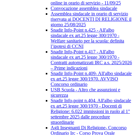
online in orario di servizio - 11/09/25
Convocazione assemblea sindacale
Assemblea sindacale in orario di servizio
riservata ai DOCENTI DI RELIGIONE il
giorno 25/08/2025
Snadir Info-Point n.425 - All'albo
sindacale ex art.25 legge 300/1970 -
Welfare sanitario per la scuola: definita
l’ipotesi di CCNI
Snadir Info-Point n.417 - All'albo
sindacale ex art.25 legge 300/1970 -
Contratti automatizzati IRC a.s. 2025/2026
– Prime indicazioni
Snadir Info-Point n.409- All'albo sindacale
ex art.25 legge 300/1970. AVVISO
Concorso ordinario
USB Scuola - Altro che assunzioni e
sicurezza
Snadir Info-point n.404. All'albo sindacale
ex art.25 legge 300/1970 - Docenti di
Religione: 6.022 immissioni in ruolo al 1°
settembre 2025 dalle procedure
straordinarie
Agli Insegnanti Di Religione- Concorso
Ordinario Irc - Corso Prova Orale