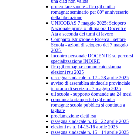
una ciad non valida
proteo fare sapere - flc cgil emilia
romagna: seminario per 80° anniversario
della liberazione
UNICOBAS 7 maggio 2025: Sciopero
Nazionale prima o ultima ora Docenti e
Ata a seconda dei turni di lavoro
Comparto Istruzione e Ricerca - settore
Scuola - azioni di sciopero del 7 maggio
2025
Incontro personale DOCENTE su percorsi
specializzazione INDIRE
flc cgil romagna: comunicato stampa
elezioni rsu 2025
rassegna sindacale n. 17 - 28 aprile 2025
avviso di assemblea sindacale provinciale
in orario di servizio - 7 maggio 2025
uil scuola - supporto domande ata 24 mesi
comunicato stampa fcl cgil emilia
romagna: scuola pubblica si continua a
tagliare
proclamazione eletti rsu
rassegna sindacale n. 16 - 22 aprile 2025
elezioni r.s.u. 14-15-16 aprile 2025
rassegna sindacale n. 15 - 14 aprile 2025