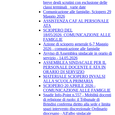
breve degli scrutini con esclusione delle
classi terminali_ varie date
Comunicazione alle famiglie- Sciopero 29
Maggio 2026
ASSISTENZA CAF AL PERSONALE
ATA
SCIOPERO DEL
18/05/2026_COMUNICAZIONE ALLE
FAMIGLIE
Azione di sciopero generale 6-7 Maggio
2026 - comunicazione alle famiglie
Avviso di Assemblea sindacale in orario di
servizio - 14.05.2026
ASSEMBLEA SINDACALE PER IL
PERSONALE DOCENTE E ATA IN
ORARIO DI SERVIZIO
MATERIALE SCIOPERO INVALSI
ALLA SCUOLA PRIMARIA
SCIOPERO 20 APRILE 2026 -
COMUNICAZIONE ALLE FAMIGLIE
Snadir Info-Point n.557 - Mobilità docenti
di religione di ruolo: il Tribunale di
Brindisi conferma diritto alla sede e limita
spazi intervento discrezionale Ordinario
diocesano - All'albo sindacale