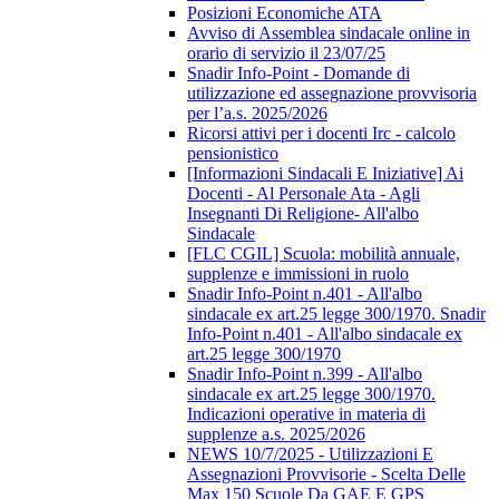
Posizioni Economiche ATA
Avviso di Assemblea sindacale online in
orario di servizio il 23/07/25
Snadir Info-Point - Domande di
utilizzazione ed assegnazione provvisoria
per l’a.s. 2025/2026
Ricorsi attivi per i docenti Irc - calcolo
pensionistico
[Informazioni Sindacali E Iniziative] Ai
Docenti - Al Personale Ata - Agli
Insegnanti Di Religione- All'albo
Sindacale
[FLC CGIL] Scuola: mobilità annuale,
supplenze e immissioni in ruolo
Snadir Info-Point n.401 - All'albo
sindacale ex art.25 legge 300/1970. Snadir
Info-Point n.401 - All'albo sindacale ex
art.25 legge 300/1970
Snadir Info-Point n.399 - All'albo
sindacale ex art.25 legge 300/1970.
Indicazioni operative in materia di
supplenze a.s. 2025/2026
NEWS 10/7/2025 - Utilizzazioni E
Assegnazioni Provvisorie - Scelta Delle
Max 150 Scuole Da GAE E GPS