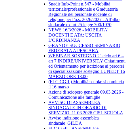
Snadir Info-Point n.547 - Mobilità
territoriale/professionale e Graduatoria
Regionale del personale docente di
religione per l’a.s. 2026/2027 - All'albo
sindacale ex art.25 legge 300/1970
NEWS 16/3/2026 - MOBILITA'
DOCENTI E ATA: USCITA
L'ORDINANZA
GRANDE SUCCESSO SEMINARIO
FEDERATA A PESCARA
WEBINAR SOSTEGNO 2° ciclo art 6 –
art 7 INDIRE/UNIVERSITA’ Chiarimenti
ed Orientamento per iscrizione ai percorsi
di specializzazione sostegno LUNEDI’ 16
MARZO ORE 18.00
(FLC CGIL) Mobilità scuola: si comincia
il 16 marzo
Azione di sciopero generale 09.03.2026 -
Comunicazione alle famiglie
AVVISO DI ASSEMBLEA
SINDACALE IN ORARIO DI
SERVIZIO_11.03.2026 CISL SCUOLA
Avviso indizione assemblea
sindacale_GILDA
FLC CGIL_ASSEMBLEA