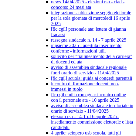
news 14/04/2025 - elezioni rsu - ciad -
concorso 24 mesi ata
integrazione - ubicazione seggio elettorale
per la sola giornata di mercoledì 16 aprile
2025
[flc cgil] personale ata: lettera di gianna
fracassi
rassegna sindacale n. 14 - 7 aprile 2025
inpsieme 2025 - apertuta inserimento
conferme - informazioni utili
sollecito per "riallineamento della carriera"
di docenti ed ata
avviso di assemblea sindacale regionale
fuori orario di servizio - 11/04/2025
[flc cgil] scuola: guida ai congedi parentali
incontro di formazione docenti neo-
immessi in ruolo
flc cgil emilia romagna: incontro online
con il personale ata - 10 aprile 2025
avviso di assemblea sindacale territoriale in
orario di servizio - 11/04/2025
elezioni rsu - 14-15-16 aprile 2025-
insediamento commissione elettorale e lista
candidati.
4 aprile: sciopero usb scuola. tutti gli