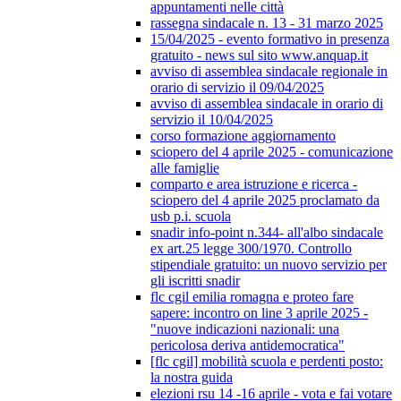
appuntamenti nelle città
rassegna sindacale n. 13 - 31 marzo 2025
15/04/2025 - evento formativo in presenza
gratuito - news sul sito www.anquap.it
avviso di assemblea sindacale regionale in
orario di servizio il 09/04/2025
avviso di assemblea sindacale in orario di
servizio il 10/04/2025
corso formazione aggiornamento
sciopero del 4 aprile 2025 - comunicazione
alle famiglie
comparto e area istruzione e ricerca -
sciopero del 4 aprile 2025 proclamato da
usb p.i. scuola
snadir info-point n.344- all'albo sindacale
ex art.25 legge 300/1970. Controllo
stipendiale gratuito: un nuovo servizio per
gli iscritti snadir
flc cgil emilia romagna e proteo fare
sapere: incontro on line 3 aprile 2025 -
"nuove indicazioni nazionali: una
pericolosa deriva antidemocratica"
[flc cgil] mobilità scuola e perdenti posto:
la nostra guida
elezioni rsu 14 -16 aprile - vota e fai votare