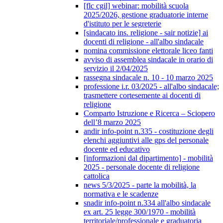
[flc cgil] webinar: mobilità scuola
2025/2026, gestione graduatorie interne
d'istituto per le segreterie
[sindacato ins. religione - sair notizie] ai
docenti di religione - all'albo sindacale
nomina commissione elettorale liceo fanti
avviso di assemblea sindacale in orario di
servizio il 2/04/2025
rassegna sindacale n. 10 - 10 marzo 2025
professione i.r. 03/2025 - all'albo sindacale;
trasmettere cortesemente ai docenti di
religione
Comparto Istruzione e Ricerca – Sciopero
dell’8 marzo 2025
andir info-point n.335 - costituzione degli
elenchi aggiuntivi alle gps del personale
docente ed educativo
[informazioni dal dipartimento] - mobilità
2025 - personale docente di religione
cattolica
news 5/3/2025 - parte la mobilità, la
normativa e le scadenze
snadir info-point n.334 all'albo sindacale
ex art. 25 legge 300/1970 - mobilità
territoriale/professionale e graduatoria