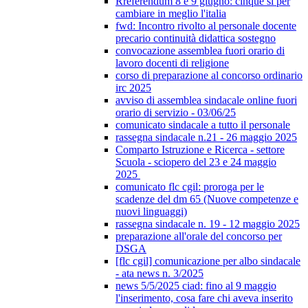
Rreferendum 8 e 9 giugno: cinque sì per
cambiare in meglio l'italia
fwd: Incontro rivolto al personale docente
precario continuità didattica sostegno
convocazione assemblea fuori orario di
lavoro docenti di religione
corso di preparazione al concorso ordinario
irc 2025
avviso di assemblea sindacale online fuori
orario di servizio - 03/06/25
comunicato sindacale a tutto il personale
rassegna sindacale n.21 - 26 maggio 2025
Comparto Istruzione e Ricerca - settore
Scuola - sciopero del 23 e 24 maggio
2025
comunicato flc cgil: proroga per le
scadenze del dm 65 (Nuove competenze e
nuovi linguaggi)
rassegna sindacale n. 19 - 12 maggio 2025
preparazione all'orale del concorso per
DSGA
[flc cgil] comunicazione per albo sindacale
- ata news n. 3/2025
news 5/5/2025 ciad: fino al 9 maggio
l'inserimento, cosa fare chi aveva inserito