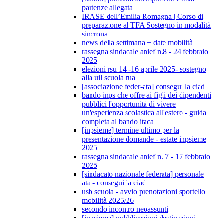
partenze allegata
IRASE dell’Emilia Romagna | Corso di
preparazione al TFA Sostegno in modalità
sincrona
news della settimana + date mobilità
rassegna sindacale anief n.8 - 24 febbraio
2025
elezioni rsu 14 -16 aprile 2025- sostegno
alla uil scuola rua
[associazione feder-ata] consegui la ciad
bando inps che offre ai figli dei dipendenti
pubblici l'opportunità di vivere
un'esperienza scolastica all'estero - guida
completa al bando itaca
[inpsieme] termine ultimo per la
presentazione domande - estate inpsieme
2025
rassegna sindacale anief n. 7 - 17 febbraio
2025
[sindacato nazionale federata] personale
ata - consegui la ciad
usb scuola - avvio prenotazioni sportello
mobilità 2025/26
secondo incontro neoassunti
[inpsieme] pubblicazioni destinazioni