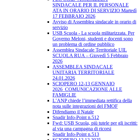
SINDACALE PER IL PERSONALE
ATA IN ORARIO DI SERVIZIO Martedì
17 FEBBRAIO 2026
Avviso di Assemblea sindacale in orario di
servizio
USB Scuola - La scuola militarizzata. Per
Governo Meloni, studenti e docenti sono
un problema di ordine pubblico
Assemblea Sindacale Territoriale UIL
SCUOLA RUA – Giovedì 5 Febbraio
2026
ASSEMBLEA SINDACALE
UNITARIA TERRITORIALE
24.01.2026
SCIOPERO 12-13 GENNAIO
2026_COMUNICAZIONE ALLE
FAMIGLIE
L’ANP chiede l’immediata rettifica della
nota sulle integrazioni del FMOF
Difendiamo il Natale
Snadir Info-Point n.512
Fwd: USB Scuola, più tutele per gli iscritti:
al via una campagna di ricorsi
Snadir Info-Point n.513
SCIOPERO 12.12.2025