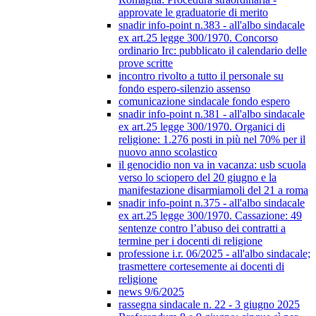
approvate le graduatorie di merito
snadir info-point n.383 - all'albo sindacale
ex art.25 legge 300/1970. Concorso
ordinario Irc: pubblicato il calendario delle
prove scritte
incontro rivolto a tutto il personale su
fondo espero-silenzio assenso
comunicazione sindacale fondo espero
snadir info-point n.381 - all'albo sindacale
ex art.25 legge 300/1970. Organici di
religione: 1.276 posti in più nel 70% per il
nuovo anno scolastico
il genocidio non va in vacanza: usb scuola
verso lo sciopero del 20 giugno e la
manifestazione disarmiamoli del 21 a roma
snadir info-point n.375 - all'albo sindacale
ex art.25 legge 300/1970. Cassazione: 49
sentenze contro l’abuso dei contratti a
termine per i docenti di religione
professione i.r. 06/2025 - all'albo sindacale;
trasmettere cortesemente ai docenti di
religione
news 9/6/2025
rassegna sindacale n. 22 - 3 giugno 2025