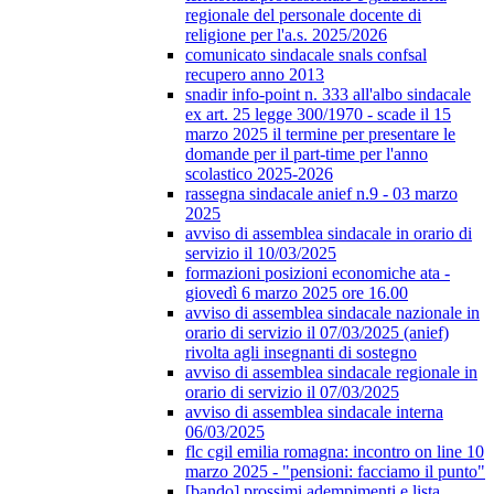
regionale del personale docente di
religione per l'a.s. 2025/2026
comunicato sindacale snals confsal
recupero anno 2013
snadir info-point n. 333 all'albo sindacale
ex art. 25 legge 300/1970 - scade il 15
marzo 2025 il termine per presentare le
domande per il part-time per l'anno
scolastico 2025-2026
rassegna sindacale anief n.9 - 03 marzo
2025
avviso di assemblea sindacale in orario di
servizio il 10/03/2025
formazioni posizioni economiche ata -
giovedì 6 marzo 2025 ore 16.00
avviso di assemblea sindacale nazionale in
orario di servizio il 07/03/2025 (anief)
rivolta agli insegnanti di sostegno
avviso di assemblea sindacale regionale in
orario di servizio il 07/03/2025
avviso di assemblea sindacale interna
06/03/2025
flc cgil emilia romagna: incontro on line 10
marzo 2025 - "pensioni: facciamo il punto"
[bando] prossimi adempimenti e lista