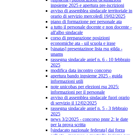
inpsieme 2025 e apertura pre-iscrizioni
avviso di assemblea sindacale territoriale in
orario di servizio mercoledì 19/02/2025
piano di formazione per personale ata
a tutto il personale docente e non docente -
all'albo sindacale
corso di preparazione posizioni
economiche ata - uil scuola e irase
[sinatas] presentazinoe lista rsu gilda -
unams
rassegna sindacale anief n. 6 - 10 febbraio
2025
modifica data incontro concorso
apertura bando inpsieme 2025 - guida
informazioni utili
note unicobas per elezioni rsu 2025:
informazioni per il personale
avviso di assemblea sindacale fuori orario
di servizio il 12/02/2025
rassegna sindacale anief n. 5 - 3 febbraio
2025
news 3/2/2025 - concorso pnnr 2: le date
per la prova scritta
[sindacato nazionale federata] dai forza