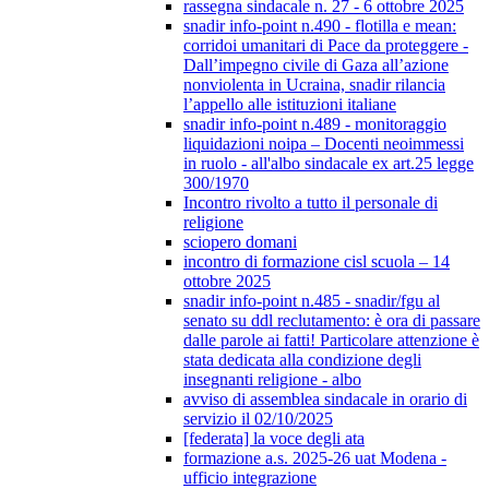
rassegna sindacale n. 27 - 6 ottobre 2025
snadir info-point n.490 - flotilla e mean:
corridoi umanitari di Pace da proteggere -
Dall’impegno civile di Gaza all’azione
nonviolenta in Ucraina, snadir rilancia
l’appello alle istituzioni italiane
snadir info-point n.489 - monitoraggio
liquidazioni noipa – Docenti neoimmessi
in ruolo - all'albo sindacale ex art.25 legge
300/1970
Incontro rivolto a tutto il personale di
religione
sciopero domani
incontro di formazione cisl scuola – 14
ottobre 2025
snadir info-point n.485 - snadir/fgu al
senato su ddl reclutamento: è ora di passare
dalle parole ai fatti! Particolare attenzione è
stata dedicata alla condizione degli
insegnanti religione - albo
avviso di assemblea sindacale in orario di
servizio il 02/10/2025
[federata] la voce degli ata
formazione a.s. 2025-26 uat Modena -
ufficio integrazione