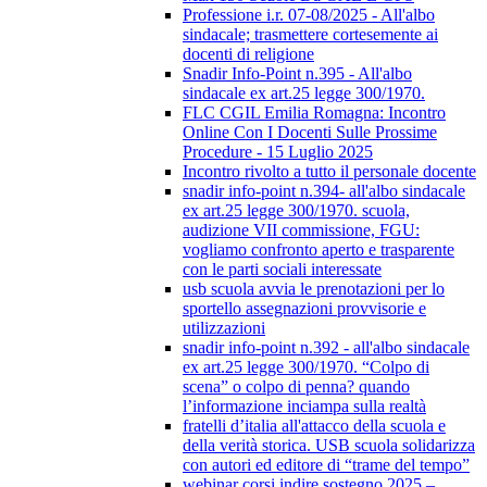
Professione i.r. 07-08/2025 - All'albo
sindacale; trasmettere cortesemente ai
docenti di religione
Snadir Info-Point n.395 - All'albo
sindacale ex art.25 legge 300/1970.
FLC CGIL Emilia Romagna: Incontro
Online Con I Docenti Sulle Prossime
Procedure - 15 Luglio 2025
Incontro rivolto a tutto il personale docente
snadir info-point n.394- all'albo sindacale
ex art.25 legge 300/1970. scuola,
audizione VII commissione, FGU:
vogliamo confronto aperto e trasparente
con le parti sociali interessate
usb scuola avvia le prenotazioni per lo
sportello assegnazioni provvisorie e
utilizzazioni
snadir info-point n.392 - all'albo sindacale
ex art.25 legge 300/1970. “Colpo di
scena” o colpo di penna? quando
l’informazione inciampa sulla realtà
fratelli d’italia all'attacco della scuola e
della verità storica. USB scuola solidarizza
con autori ed editore di “trame del tempo”
webinar corsi indire sostegno 2025 –