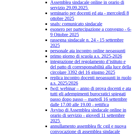
Assemblea sindacale online in orario di
servizio 29.09.2025
seminario per docenti ed ata - mercoledì 8
ottobre 2025
snals: comunicato sindacale
esonero per partecipazione a convegno - 6-
9 Ottobre 2025
rassegna sindacale n. 24 - 15 settembre
2025
personale ata incontro online neoassunti
primo giorno di scuola a.s. 2025-2026
integrazione del regolamento d’istituto e
del patto di corresponsabilità alla luce della
circolare 3392 del 16 giugno 2025
replica incontro docenti neoassunti in ruolo
a.s. 2025/2026
fwd: webinar – anno di prova docenti e ata
tutti gli adempimenti burocratici spiegati
passo dopo passo – martedì 16 settembre
dalle 17.00 alle 19.00 - rettifica
Avviso di Assemblea sindacale online in
orario di servizio - giovedì 11 settembre
2025
annullamento assemblea flc cgil e nuova
convocazione di assemblea sindacale