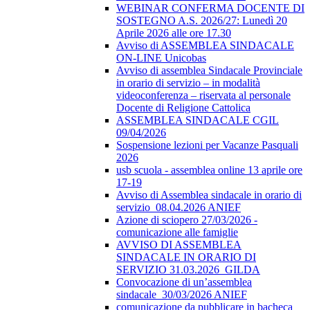
WEBINAR CONFERMA DOCENTE DI
SOSTEGNO A.S. 2026/27: Lunedì 20
Aprile 2026 alle ore 17.30
Avviso di ASSEMBLEA SINDACALE
ON-LINE Unicobas
Avviso di assemblea Sindacale Provinciale
in orario di servizio – in modalità
videoconferenza – riservata al personale
Docente di Religione Cattolica
ASSEMBLEA SINDACALE CGIL
09/04/2026
Sospensione lezioni per Vacanze Pasquali
2026
usb scuola - assemblea online 13 aprile ore
17-19
Avviso di Assemblea sindacale in orario di
servizio_08.04.2026 ANIEF
Azione di sciopero 27/03/2026 -
comunicazione alle famiglie
AVVISO DI ASSEMBLEA
SINDACALE IN ORARIO DI
SERVIZIO 31.03.2026_GILDA
Convocazione di un’assemblea
sindacale_30/03/2026 ANIEF
comunicazione da pubblicare in bacheca