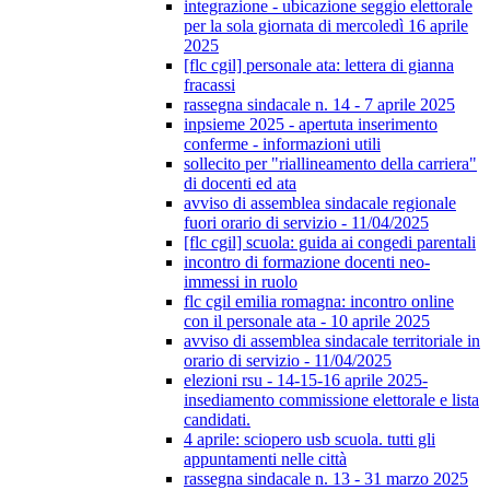
integrazione - ubicazione seggio elettorale
per la sola giornata di mercoledì 16 aprile
2025
[flc cgil] personale ata: lettera di gianna
fracassi
rassegna sindacale n. 14 - 7 aprile 2025
inpsieme 2025 - apertuta inserimento
conferme - informazioni utili
sollecito per "riallineamento della carriera"
di docenti ed ata
avviso di assemblea sindacale regionale
fuori orario di servizio - 11/04/2025
[flc cgil] scuola: guida ai congedi parentali
incontro di formazione docenti neo-
immessi in ruolo
flc cgil emilia romagna: incontro online
con il personale ata - 10 aprile 2025
avviso di assemblea sindacale territoriale in
orario di servizio - 11/04/2025
elezioni rsu - 14-15-16 aprile 2025-
insediamento commissione elettorale e lista
candidati.
4 aprile: sciopero usb scuola. tutti gli
appuntamenti nelle città
rassegna sindacale n. 13 - 31 marzo 2025