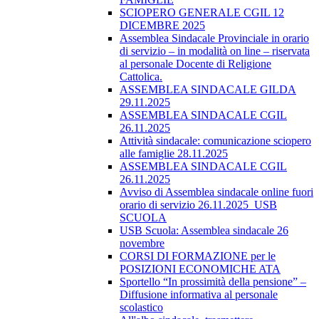
SCIOPERO GENERALE CGIL 12
DICEMBRE 2025
Assemblea Sindacale Provinciale in orario
di servizio – in modalità on line – riservata
al personale Docente di Religione
Cattolica.
ASSEMBLEA SINDACALE GILDA
29.11.2025
ASSEMBLEA SINDACALE CGIL
26.11.2025
Attività sindacale: comunicazione sciopero
alle famiglie 28.11.2025
ASSEMBLEA SINDACALE CGIL
26.11.2025
Avviso di Assemblea sindacale online fuori
orario di servizio 26.11.2025_USB
SCUOLA
USB Scuola: Assemblea sindacale 26
novembre
CORSI DI FORMAZIONE per le
POSIZIONI ECONOMICHE ATA
Sportello “In prossimità della pensione” –
Diffusione informativa al personale
scolastico