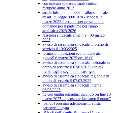
comunicato sindacale snals confsal
recupero anno 2013
snadir info-point n. 333 all'albo sindacale
ex art. 25 legge 300/1970 - scade il 15
marzo 2025 il termine per presentare le
domande per il part-time per l'anno
scolastico 2025-2026
rassegna sindacale anief n.9 - 03 marzo
2025
avviso di assemblea sindacale in orario di
servizio il 10/03/2025
formazioni posizioni economiche ata -
giovedì 6 marzo 2025 ore 16.00
avviso di assemblea sindacale nazionale in
orario di servizio il 07/03/2025 (anief)
rivolta agli insegnanti di sostegno
avviso di assemblea sindacale regionale in
orario di servizio il 07/03/2025
avviso di assemblea sindacale interna
06/03/2025
flc cgil emilia romagna: incontro on line 10
marzo 2025 - "pensioni: facciamo il punto"
[bando] prossimi adempimenti e lista
partenze allegata
IRASE dell’Emilia Romagna | Corso di