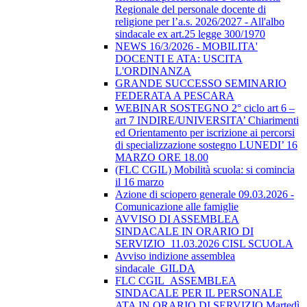
Regionale del personale docente di
religione per l’a.s. 2026/2027 - All'albo
sindacale ex art.25 legge 300/1970
NEWS 16/3/2026 - MOBILITA'
DOCENTI E ATA: USCITA
L'ORDINANZA
GRANDE SUCCESSO SEMINARIO
FEDERATA A PESCARA
WEBINAR SOSTEGNO 2° ciclo art 6 –
art 7 INDIRE/UNIVERSITA’ Chiarimenti
ed Orientamento per iscrizione ai percorsi
di specializzazione sostegno LUNEDI’ 16
MARZO ORE 18.00
(FLC CGIL) Mobilità scuola: si comincia
il 16 marzo
Azione di sciopero generale 09.03.2026 -
Comunicazione alle famiglie
AVVISO DI ASSEMBLEA
SINDACALE IN ORARIO DI
SERVIZIO_11.03.2026 CISL SCUOLA
Avviso indizione assemblea
sindacale_GILDA
FLC CGIL_ASSEMBLEA
SINDACALE PER IL PERSONALE
ATA IN ORARIO DI SERVIZIO Martedì