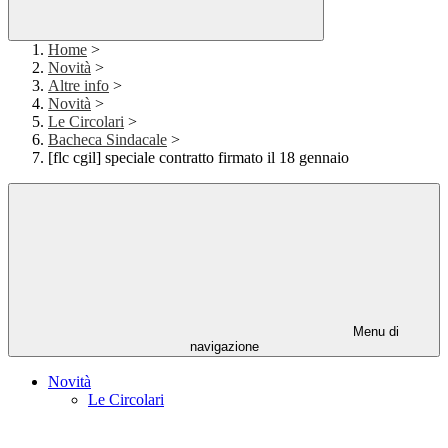
Home
>
Novità
>
Altre info
>
Novità
>
Le Circolari
>
Bacheca Sindacale
>
[flc cgil] speciale contratto firmato il 18 gennaio
Menu di
navigazione
Novità
Le Circolari