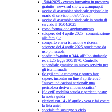
15/04/2025 - evento formativo in presenza
gratuito - news sul sito www.anquap.it
avviso di assemblea sindacale regionale in
orario di servizio il 09/04/2025
avviso di assemblea sindacale in orario di
servizio il 10/04/2025
corso formazione aggiornamento
sciopero del 4 aprile 2025 - comunicazione
alle famiglie
comparto e area istruzione e ricerca -
sciopero del 4 aprile 2025 proclamato da
usb p.i. scuola
snadir info-point n.344- all'albo sindacale
ex art.25 legge 300/1970. Controllo
stipendiale gratuito: un nuovo servizio per
gli iscritti snadir
flc cgil emilia romagna e proteo fare
sapere: incontro on line 3 aprile 2025 -
"nuove indicazioni nazionali: una
pericolosa deriva antidemocratica"
[flc cgil] mobilità scuola e perdenti posto:
la nostra guida
elezioni rsu 14 -16 aprile - vota e fai votare
la lista anief
speciale tfa sostegno x ciclo