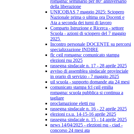
romagna: seminario per 80° anniversario
della liberazione
UNICOBAS 7 maggio 2025: Sciopero
Nazionale prima o ultima ora Docenti e
Ata a seconda dei turni di lavoro
Comparto Istruzione e Ricerca - settore
Scuola - azioni di sciopero del 7 maggio
2025
Incontro personale DOCENTE su percorsi
specializzazione INDIRE
flc cgil romagna: comunicato stampa
elezioni rsu 2025
rassegna sindacale n. 17 - 28 aprile 2025
avviso di assemblea sindacale provinciale
in orario di servizio - 7 maggio 2025
uil scuola - supporto domande ata 24 mesi
comunicato stampa fcl cgil emilia
romagna: scuola pubblica si continua a
tagliare
proclamazione eletti rsu
rassegna sindacale n. 16 - 22 aprile 2025
elezioni r.s.u. 14-15-16 aprile 2025
rassegna sindacale n. 15 - 14 aprile 2025
news 14/04/2025 - elezioni rsu - ciad -
concorso 24 mesi ata