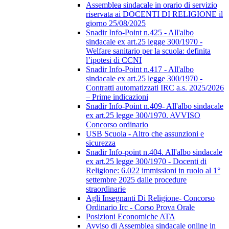
Assemblea sindacale in orario di servizio
riservata ai DOCENTI DI RELIGIONE il
giorno 25/08/2025
Snadir Info-Point n.425 - All'albo
sindacale ex art.25 legge 300/1970 -
Welfare sanitario per la scuola: definita
l’ipotesi di CCNI
Snadir Info-Point n.417 - All'albo
sindacale ex art.25 legge 300/1970 -
Contratti automatizzati IRC a.s. 2025/2026
– Prime indicazioni
Snadir Info-Point n.409- All'albo sindacale
ex art.25 legge 300/1970. AVVISO
Concorso ordinario
USB Scuola - Altro che assunzioni e
sicurezza
Snadir Info-point n.404. All'albo sindacale
ex art.25 legge 300/1970 - Docenti di
Religione: 6.022 immissioni in ruolo al 1°
settembre 2025 dalle procedure
straordinarie
Agli Insegnanti Di Religione- Concorso
Ordinario Irc - Corso Prova Orale
Posizioni Economiche ATA
Avviso di Assemblea sindacale online in