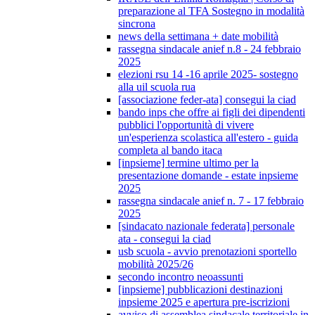
preparazione al TFA Sostegno in modalità
sincrona
news della settimana + date mobilità
rassegna sindacale anief n.8 - 24 febbraio
2025
elezioni rsu 14 -16 aprile 2025- sostegno
alla uil scuola rua
[associazione feder-ata] consegui la ciad
bando inps che offre ai figli dei dipendenti
pubblici l'opportunità di vivere
un'esperienza scolastica all'estero - guida
completa al bando itaca
[inpsieme] termine ultimo per la
presentazione domande - estate inpsieme
2025
rassegna sindacale anief n. 7 - 17 febbraio
2025
[sindacato nazionale federata] personale
ata - consegui la ciad
usb scuola - avvio prenotazioni sportello
mobilità 2025/26
secondo incontro neoassunti
[inpsieme] pubblicazioni destinazioni
inpsieme 2025 e apertura pre-iscrizioni
avviso di assemblea sindacale territoriale in