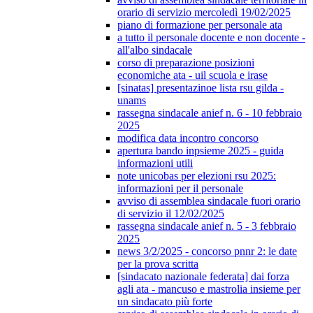
orario di servizio mercoledì 19/02/2025
piano di formazione per personale ata
a tutto il personale docente e non docente -
all'albo sindacale
corso di preparazione posizioni
economiche ata - uil scuola e irase
[sinatas] presentazinoe lista rsu gilda -
unams
rassegna sindacale anief n. 6 - 10 febbraio
2025
modifica data incontro concorso
apertura bando inpsieme 2025 - guida
informazioni utili
note unicobas per elezioni rsu 2025:
informazioni per il personale
avviso di assemblea sindacale fuori orario
di servizio il 12/02/2025
rassegna sindacale anief n. 5 - 3 febbraio
2025
news 3/2/2025 - concorso pnnr 2: le date
per la prova scritta
[sindacato nazionale federata] dai forza
agli ata - mancuso e mastrolia insieme per
un sindacato più forte