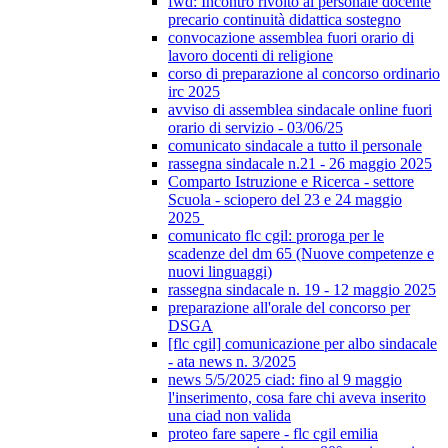
fwd: Incontro rivolto al personale docente
precario continuità didattica sostegno
convocazione assemblea fuori orario di
lavoro docenti di religione
corso di preparazione al concorso ordinario
irc 2025
avviso di assemblea sindacale online fuori
orario di servizio - 03/06/25
comunicato sindacale a tutto il personale
rassegna sindacale n.21 - 26 maggio 2025
Comparto Istruzione e Ricerca - settore
Scuola - sciopero del 23 e 24 maggio
2025
comunicato flc cgil: proroga per le
scadenze del dm 65 (Nuove competenze e
nuovi linguaggi)
rassegna sindacale n. 19 - 12 maggio 2025
preparazione all'orale del concorso per
DSGA
[flc cgil] comunicazione per albo sindacale
- ata news n. 3/2025
news 5/5/2025 ciad: fino al 9 maggio
l'inserimento, cosa fare chi aveva inserito
una ciad non valida
proteo fare sapere - flc cgil emilia