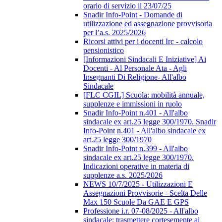
orario di servizio il 23/07/25
Snadir Info-Point - Domande di
utilizzazione ed assegnazione provvisoria
per l’a.s. 2025/2026
Ricorsi attivi per i docenti Irc - calcolo
pensionistico
[Informazioni Sindacali E Iniziative] Ai
Docenti - Al Personale Ata - Agli
Insegnanti Di Religione- All'albo
Sindacale
[FLC CGIL] Scuola: mobilità annuale,
supplenze e immissioni in ruolo
Snadir Info-Point n.401 - All'albo
sindacale ex art.25 legge 300/1970. Snadir
Info-Point n.401 - All'albo sindacale ex
art.25 legge 300/1970
Snadir Info-Point n.399 - All'albo
sindacale ex art.25 legge 300/1970.
Indicazioni operative in materia di
supplenze a.s. 2025/2026
NEWS 10/7/2025 - Utilizzazioni E
Assegnazioni Provvisorie - Scelta Delle
Max 150 Scuole Da GAE E GPS
Professione i.r. 07-08/2025 - All'albo
sindacale; trasmettere cortesemente ai