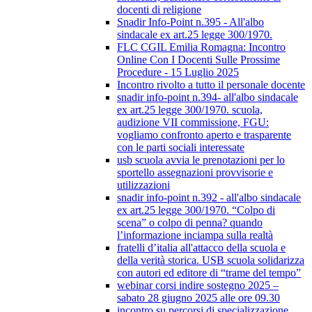
docenti di religione
Snadir Info-Point n.395 - All'albo
sindacale ex art.25 legge 300/1970.
FLC CGIL Emilia Romagna: Incontro
Online Con I Docenti Sulle Prossime
Procedure - 15 Luglio 2025
Incontro rivolto a tutto il personale docente
snadir info-point n.394- all'albo sindacale
ex art.25 legge 300/1970. scuola,
audizione VII commissione, FGU:
vogliamo confronto aperto e trasparente
con le parti sociali interessate
usb scuola avvia le prenotazioni per lo
sportello assegnazioni provvisorie e
utilizzazioni
snadir info-point n.392 - all'albo sindacale
ex art.25 legge 300/1970. “Colpo di
scena” o colpo di penna? quando
l’informazione inciampa sulla realtà
fratelli d’italia all'attacco della scuola e
della verità storica. USB scuola solidarizza
con autori ed editore di “trame del tempo”
webinar corsi indire sostegno 2025 –
sabato 28 giugno 2025 alle ore 09.30
incontro su percorsi di specializzazione