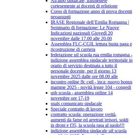
All'albo sindacale, trasmettere
cortesemente ai docenti di religione
Corso di formazione anno di prova docenti
neoassunti
IRASE Regionale dell’Emilia Romagna |
Seminario di formazione: Le Nuove
Indicazioni nazionali Giovedì 20
novembre dalle 17.00 alle 20.00
Assemblea FLC-CGIL lettura busta paga e
ricostruzione di carriera
federazione uil scuola rua emilia romagna -
indizione assemblea sindacale territoriale in
orario di servizio destinata a tutto il
personale docente, per il giorno 13
novembre 2025 dalle ore 08.00 alle
incontro online flc cgil - inca: nuovo bonus
mamme 2025 - novità legge 104 - congedi
usb scuola - assemblea online 14
novembre ore 17-19
snals comunicato sindacale
Speciale contratto di lavoro
contratto scuola: operazione verità,
aumenti da fame ed arretrati irrisori. soldi
in droni e f35, la scuola rasa al suolo!!!
indizione assemblea sindacale uil scuola