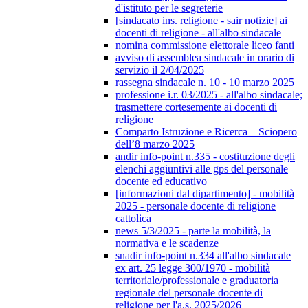
d'istituto per le segreterie
[sindacato ins. religione - sair notizie] ai
docenti di religione - all'albo sindacale
nomina commissione elettorale liceo fanti
avviso di assemblea sindacale in orario di
servizio il 2/04/2025
rassegna sindacale n. 10 - 10 marzo 2025
professione i.r. 03/2025 - all'albo sindacale;
trasmettere cortesemente ai docenti di
religione
Comparto Istruzione e Ricerca – Sciopero
dell’8 marzo 2025
andir info-point n.335 - costituzione degli
elenchi aggiuntivi alle gps del personale
docente ed educativo
[informazioni dal dipartimento] - mobilità
2025 - personale docente di religione
cattolica
news 5/3/2025 - parte la mobilità, la
normativa e le scadenze
snadir info-point n.334 all'albo sindacale
ex art. 25 legge 300/1970 - mobilità
territoriale/professionale e graduatoria
regionale del personale docente di
religione per l'a.s. 2025/2026