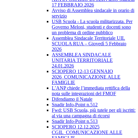
17 FEBBRAIO 2026
Avviso di Assemblea sindacale in orario di
servizio
USB Scuola - La scuola militarizzata. Per
Governo Meloni, studenti e docenti sono
un problema di ordine pubblico
Assemblea Sindacale Territoriale UIL
SCUOLA RUA – Giovedì 5 Febbraio
2026
ASSEMBLEA SINDACALE
UNITARIA TERRITORIALE
24.01.2026
SCIOPERO 12-13 GENNAIO
2026_COMUNICAZIONE ALLE
FAMIGLIE
L’ANP chiede l’immediata rettifica della
nota sulle integrazioni del FMOF
Difendiamo il Natale
Snadir Info-Point n.512
Fwd: USB Scuola, più tutele per gli iscritti:
al via una campagna di ricorsi
Snadir Info-Point n.513
SCIOPERO 12.12.2025
CGIL_COMUNICAZIONE ALLE
FAMIGLIE