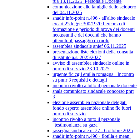
rua 13.11.2025_Personale Docente
comunicazione alle famiglie dello sciopero
del 04.11.2025
snadir info-point n.496 - all'albo sindacale
ex art.25 legge 300/1970.Percorso di
formazione e periodo di prova dei docenti
neoassunti e dei docenti che hanno
ottenuto il passaggio di ruolo
assemblea sindacale anief 06.11.2025
presentazione liste elezioni della consulta
di istituto a.s. 2025/2027
avviso di assemblea sindacale online in
orario di servizio 23.10.2025
urgente flc cgil emilia romagna - Incontro
su pnnr 3 requisiti e dettagli
incontro rivolto a tutto il personale docente
snals comunicato sindacale concorso pnrr
3
elezione assemblea nazionale delegati
fondo espero: assemblee online flc fuori
orario di servizio
incontro rivolto a tutto il personale
"testimonianza su gaza"
rassegna sindacale n. 27 - 6 ottobre 2025
snadir info-point n.490 - flotilla e mean: