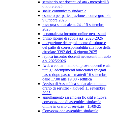
seminario per docenti ed ata - mercoledì 8
ottobre 2025
snals: comunicato sindacale
esonero per partecipazione a convegno - 6-
9 Ottobre 2025
rassegna sindacale n. 24 - 15 settembre
2025
personale ata incontro online neoassunti
primo giorno di scuola a.s. 2025-2026
integrazione del regolamento d’istituto e
del patto di corresponsabilità alla luce della
circolare 3392 del 16 giugno 2025
replica incontro docenti neoassunti in ruolo
a.s. 2025/2026
fwd: webinar – anno di prova docenti e ata
tutti gli adempimenti burocratici spiegati
passo dopo passo – martedì 16 settembre
dalle 17.00 alle 19.00 - rettifica
Avviso di Assemblea sindacale online in
orario di servizio - giovedì 11 settembre
2025
annullamento assemblea flc cgil e nuova
convocazione di assemblea sindacale
online in orario di servizio - 11/09/25
Convocazione assemblea sindacale