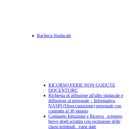
Bacheca Sindacale
RICORSO FERIE NON GODUTE
DOCENTI IRC
Richiesta di affissione all'albo sindacale e
diffusione al personale – Informativa
NASPI (Disoccupazione) personale con
contratto al 30 giugno
Comparto Istruzione e Ricerca_ sciopero
breve degli scrutini con esclusione delle
classi terminali_ varie date