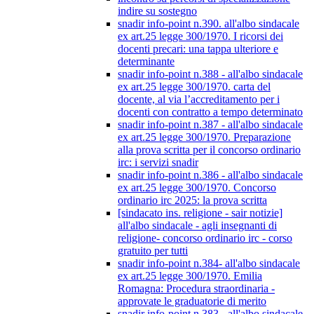
indire su sostegno
snadir info-point n.390. all'albo sindacale
ex art.25 legge 300/1970. I ricorsi dei
docenti precari: una tappa ulteriore e
determinante
snadir info-point n.388 - all'albo sindacale
ex art.25 legge 300/1970. carta del
docente, al via l’accreditamento per i
docenti con contratto a tempo determinato
snadir info-point n.387 - all'albo sindacale
ex art.25 legge 300/1970. Preparazione
alla prova scritta per il concorso ordinario
irc: i servizi snadir
snadir info-point n.386 - all'albo sindacale
ex art.25 legge 300/1970. Concorso
ordinario irc 2025: la prova scritta
[sindacato ins. religione - sair notizie]
all'albo sindacale - agli insegnanti di
religione- concorso ordinario irc - corso
gratuito per tutti
snadir info-point n.384- all'albo sindacale
ex art.25 legge 300/1970. Emilia
Romagna: Procedura straordinaria -
approvate le graduatorie di merito
snadir info-point n.383 - all'albo sindacale