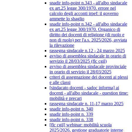
snadir info-point n.343 - all'albo sindacale
ex art.25 legge 300/1970. errore nel
calcolo degli acconti irpef: il governo
ammette lo sbaglio
snadir info-point n.342 - all'albo sindacale
ex art.25 legge 300/1970. Organico di
diritto dei docenti di religione (di ruolo e
non di ruolo) per l'a.s. 2025/2026, avviata
la rilevazione
rassegna sindacale n.12 - 24 marzo 2025
avviso di assemblea sindacale in orario di
servizio il 28/03/2025 (flc cgil)
avviso di assemblea sindacale provinciale
in orario di servizio il 28/03/2025
criteri di assegnazione dei docenti ai plessi
e alle classi
[sindacato docenti - sadoc informa] ai
docenti - all'albo sindacale - question time:
mobilità e precari
rassegna sindacale n. 11-17 marzo 2025
snadir info-point n. 340
snadir info-point n. 339
snadir info-point n. 338
[flc cgil] webinar: mobilità scuola
2025/2026, gestione graduatorie interne