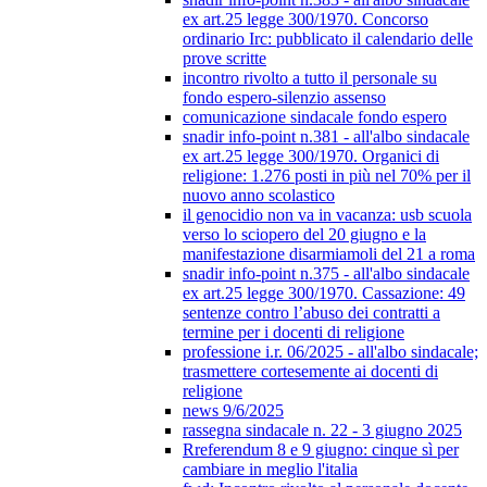
ex art.25 legge 300/1970. Concorso
ordinario Irc: pubblicato il calendario delle
prove scritte
incontro rivolto a tutto il personale su
fondo espero-silenzio assenso
comunicazione sindacale fondo espero
snadir info-point n.381 - all'albo sindacale
ex art.25 legge 300/1970. Organici di
religione: 1.276 posti in più nel 70% per il
nuovo anno scolastico
il genocidio non va in vacanza: usb scuola
verso lo sciopero del 20 giugno e la
manifestazione disarmiamoli del 21 a roma
snadir info-point n.375 - all'albo sindacale
ex art.25 legge 300/1970. Cassazione: 49
sentenze contro l’abuso dei contratti a
termine per i docenti di religione
professione i.r. 06/2025 - all'albo sindacale;
trasmettere cortesemente ai docenti di
religione
news 9/6/2025
rassegna sindacale n. 22 - 3 giugno 2025
Rreferendum 8 e 9 giugno: cinque sì per
cambiare in meglio l'italia