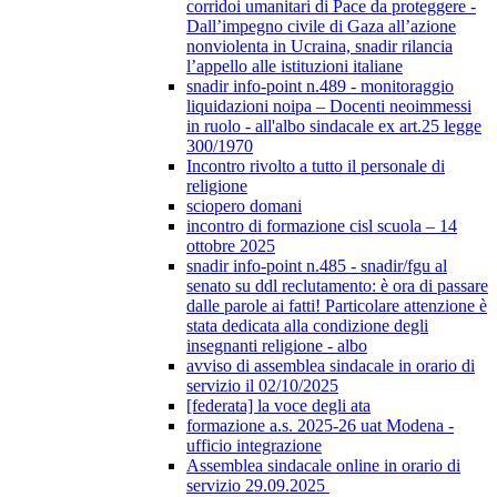
corridoi umanitari di Pace da proteggere -
Dall’impegno civile di Gaza all’azione
nonviolenta in Ucraina, snadir rilancia
l’appello alle istituzioni italiane
snadir info-point n.489 - monitoraggio
liquidazioni noipa – Docenti neoimmessi
in ruolo - all'albo sindacale ex art.25 legge
300/1970
Incontro rivolto a tutto il personale di
religione
sciopero domani
incontro di formazione cisl scuola – 14
ottobre 2025
snadir info-point n.485 - snadir/fgu al
senato su ddl reclutamento: è ora di passare
dalle parole ai fatti! Particolare attenzione è
stata dedicata alla condizione degli
insegnanti religione - albo
avviso di assemblea sindacale in orario di
servizio il 02/10/2025
[federata] la voce degli ata
formazione a.s. 2025-26 uat Modena -
ufficio integrazione
Assemblea sindacale online in orario di
servizio 29.09.2025