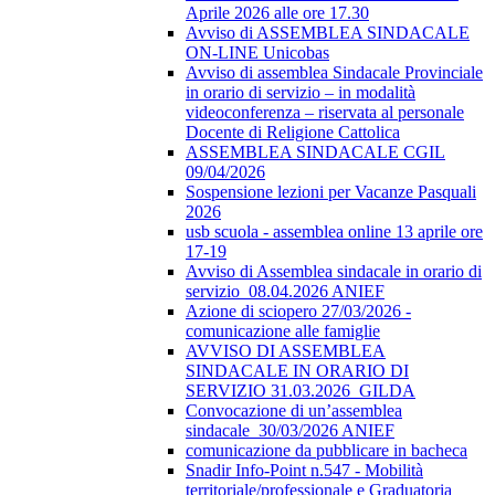
Aprile 2026 alle ore 17.30
Avviso di ASSEMBLEA SINDACALE
ON-LINE Unicobas
Avviso di assemblea Sindacale Provinciale
in orario di servizio – in modalità
videoconferenza – riservata al personale
Docente di Religione Cattolica
ASSEMBLEA SINDACALE CGIL
09/04/2026
Sospensione lezioni per Vacanze Pasquali
2026
usb scuola - assemblea online 13 aprile ore
17-19
Avviso di Assemblea sindacale in orario di
servizio_08.04.2026 ANIEF
Azione di sciopero 27/03/2026 -
comunicazione alle famiglie
AVVISO DI ASSEMBLEA
SINDACALE IN ORARIO DI
SERVIZIO 31.03.2026_GILDA
Convocazione di un’assemblea
sindacale_30/03/2026 ANIEF
comunicazione da pubblicare in bacheca
Snadir Info-Point n.547 - Mobilità
territoriale/professionale e Graduatoria