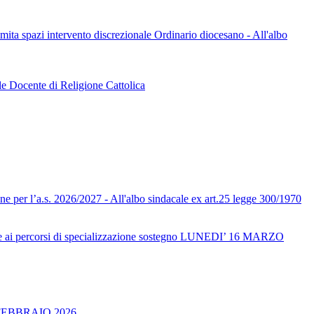
limita spazi intervento discrezionale Ordinario diocesano - All'albo
le Docente di Religione Cattolica
one per l’a.s. 2026/2027 - All'albo sindacale ex art.25 legge 300/1970
ai percorsi di specializzazione sostegno LUNEDI’ 16 MARZO
FEBBRAIO 2026