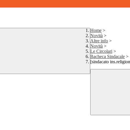
Home
>
Novità
>
Altre info
>
Novità
>
Le Circolari
>
Bacheca Sindacale
>
[sindacato ins.religion