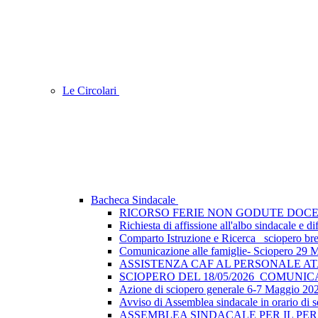
Le Circolari
Bacheca Sindacale
RICORSO FERIE NON GODUTE DOCE
Richiesta di affissione all'albo sindacale e
Comparto Istruzione e Ricerca_ sciopero breve
Comunicazione alle famiglie- Sciopero 29 
ASSISTENZA CAF AL PERSONALE A
SCIOPERO DEL 18/05/2026_COMUNI
Azione di sciopero generale 6-7 Maggio 202
Avviso di Assemblea sindacale in orario di s
ASSEMBLEA SINDACALE PER IL PER