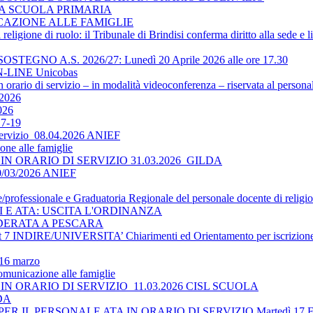
LA SCUOLA PRIMARIA
ICAZIONE ALLE FAMIGLIE
religione di ruolo: il Tribunale di Brindisi conferma diritto alla sede e 
O A.S. 2026/27: Lunedì 20 Aprile 2026 alle ore 17.30
-LINE Unicobas
 orario di servizio – in modalità videoconferenza – riservata al persona
2026
026
17-19
 servizio_08.04.2026 ANIEF
ne alle famiglie
N ORARIO DI SERVIZIO 31.03.2026_GILDA
30/03/2026 ANIEF
le/professionale e Graduatoria Regionale del personale docente di religi
TI E ATA: USCITA L'ORDINANZA
DERATA A PESCARA
 INDIRE/UNIVERSITA’ Chiarimenti ed Orientamento per iscrizione 
 16 marzo
omunicazione alle famiglie
N ORARIO DI SERVIZIO_11.03.2026 CISL SCUOLA
LDA
 IL PERSONALE ATA IN ORARIO DI SERVIZIO Martedì 17 