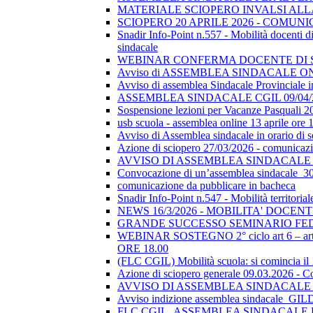
MATERIALE SCIOPERO INVALSI AL
SCIOPERO 20 APRILE 2026 - COMUN
Snadir Info-Point n.557 - Mobilità docenti di 
sindacale
WEBINAR CONFERMA DOCENTE DI SOSTEGN
Avviso di ASSEMBLEA SINDACALE ON
Avviso di assemblea Sindacale Provinciale in
ASSEMBLEA SINDACALE CGIL 09/04/
Sospensione lezioni per Vacanze Pasquali 2
usb scuola - assemblea online 13 aprile ore 
Avviso di Assemblea sindacale in orario di
Azione di sciopero 27/03/2026 - comunicazio
AVVISO DI ASSEMBLEA SINDACALE I
Convocazione di un’assemblea sindacale_
comunicazione da pubblicare in bacheca
Snadir Info-Point n.547 - Mobilità territoria
NEWS 16/3/2026 - MOBILITA' DOCEN
GRANDE SUCCESSO SEMINARIO FE
WEBINAR SOSTEGNO 2° ciclo art 6 – art 7
ORE 18.00
(FLC CGIL) Mobilità scuola: si comincia il
Azione di sciopero generale 09.03.2026 - C
AVVISO DI ASSEMBLEA SINDACALE I
Avviso indizione assemblea sindacale_GI
FLC CGIL_ASSEMBLEA SINDACALE PER