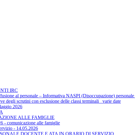
NTI IRC
 diffusione al personale – Informativa NASPI (Disoccupazione) personale
 degli scrutini con esclusione delle classi terminali_ varie date
Maggio 2026
TA
CAZIONE ALLE FAMIGLIE
6 - comunicazione alle famiglie
ervizio - 14.05.2026
SONALE DOCENTE E ATA IN ORARIO DI SERVIZIO