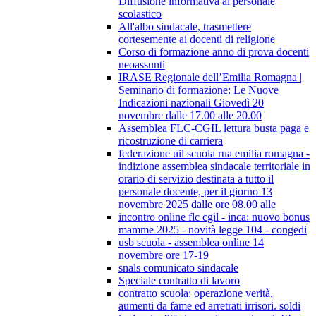
Diffusione informativa al personale
scolastico
All'albo sindacale, trasmettere
cortesemente ai docenti di religione
Corso di formazione anno di prova docenti
neoassunti
IRASE Regionale dell’Emilia Romagna |
Seminario di formazione: Le Nuove
Indicazioni nazionali Giovedì 20
novembre dalle 17.00 alle 20.00
Assemblea FLC-CGIL lettura busta paga e
ricostruzione di carriera
federazione uil scuola rua emilia romagna -
indizione assemblea sindacale territoriale in
orario di servizio destinata a tutto il
personale docente, per il giorno 13
novembre 2025 dalle ore 08.00 alle
incontro online flc cgil - inca: nuovo bonus
mamme 2025 - novità legge 104 - congedi
usb scuola - assemblea online 14
novembre ore 17-19
snals comunicato sindacale
Speciale contratto di lavoro
contratto scuola: operazione verità,
aumenti da fame ed arretrati irrisori. soldi