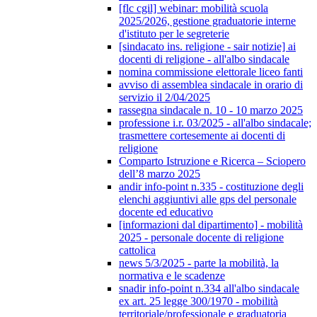
[flc cgil] webinar: mobilità scuola
2025/2026, gestione graduatorie interne
d'istituto per le segreterie
[sindacato ins. religione - sair notizie] ai
docenti di religione - all'albo sindacale
nomina commissione elettorale liceo fanti
avviso di assemblea sindacale in orario di
servizio il 2/04/2025
rassegna sindacale n. 10 - 10 marzo 2025
professione i.r. 03/2025 - all'albo sindacale;
trasmettere cortesemente ai docenti di
religione
Comparto Istruzione e Ricerca – Sciopero
dell’8 marzo 2025
andir info-point n.335 - costituzione degli
elenchi aggiuntivi alle gps del personale
docente ed educativo
[informazioni dal dipartimento] - mobilità
2025 - personale docente di religione
cattolica
news 5/3/2025 - parte la mobilità, la
normativa e le scadenze
snadir info-point n.334 all'albo sindacale
ex art. 25 legge 300/1970 - mobilità
territoriale/professionale e graduatoria