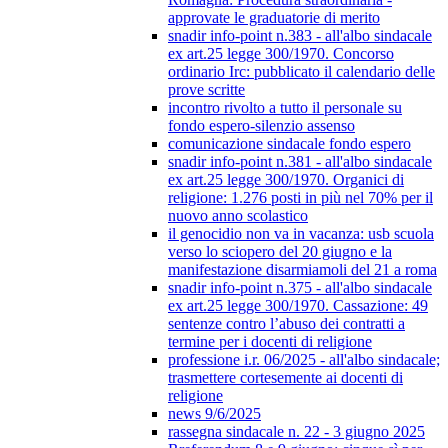
approvate le graduatorie di merito
snadir info-point n.383 - all'albo sindacale
ex art.25 legge 300/1970. Concorso
ordinario Irc: pubblicato il calendario delle
prove scritte
incontro rivolto a tutto il personale su
fondo espero-silenzio assenso
comunicazione sindacale fondo espero
snadir info-point n.381 - all'albo sindacale
ex art.25 legge 300/1970. Organici di
religione: 1.276 posti in più nel 70% per il
nuovo anno scolastico
il genocidio non va in vacanza: usb scuola
verso lo sciopero del 20 giugno e la
manifestazione disarmiamoli del 21 a roma
snadir info-point n.375 - all'albo sindacale
ex art.25 legge 300/1970. Cassazione: 49
sentenze contro l’abuso dei contratti a
termine per i docenti di religione
professione i.r. 06/2025 - all'albo sindacale;
trasmettere cortesemente ai docenti di
religione
news 9/6/2025
rassegna sindacale n. 22 - 3 giugno 2025