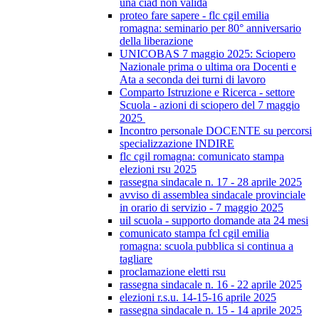
una ciad non valida
proteo fare sapere - flc cgil emilia
romagna: seminario per 80° anniversario
della liberazione
UNICOBAS 7 maggio 2025: Sciopero
Nazionale prima o ultima ora Docenti e
Ata a seconda dei turni di lavoro
Comparto Istruzione e Ricerca - settore
Scuola - azioni di sciopero del 7 maggio
2025
Incontro personale DOCENTE su percorsi
specializzazione INDIRE
flc cgil romagna: comunicato stampa
elezioni rsu 2025
rassegna sindacale n. 17 - 28 aprile 2025
avviso di assemblea sindacale provinciale
in orario di servizio - 7 maggio 2025
uil scuola - supporto domande ata 24 mesi
comunicato stampa fcl cgil emilia
romagna: scuola pubblica si continua a
tagliare
proclamazione eletti rsu
rassegna sindacale n. 16 - 22 aprile 2025
elezioni r.s.u. 14-15-16 aprile 2025
rassegna sindacale n. 15 - 14 aprile 2025