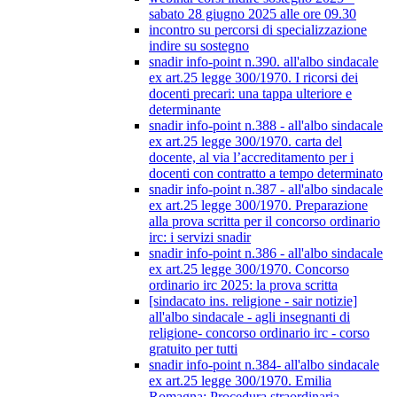
sabato 28 giugno 2025 alle ore 09.30
incontro su percorsi di specializzazione
indire su sostegno
snadir info-point n.390. all'albo sindacale
ex art.25 legge 300/1970. I ricorsi dei
docenti precari: una tappa ulteriore e
determinante
snadir info-point n.388 - all'albo sindacale
ex art.25 legge 300/1970. carta del
docente, al via l’accreditamento per i
docenti con contratto a tempo determinato
snadir info-point n.387 - all'albo sindacale
ex art.25 legge 300/1970. Preparazione
alla prova scritta per il concorso ordinario
irc: i servizi snadir
snadir info-point n.386 - all'albo sindacale
ex art.25 legge 300/1970. Concorso
ordinario irc 2025: la prova scritta
[sindacato ins. religione - sair notizie]
all'albo sindacale - agli insegnanti di
religione- concorso ordinario irc - corso
gratuito per tutti
snadir info-point n.384- all'albo sindacale
ex art.25 legge 300/1970. Emilia
Romagna: Procedura straordinaria -