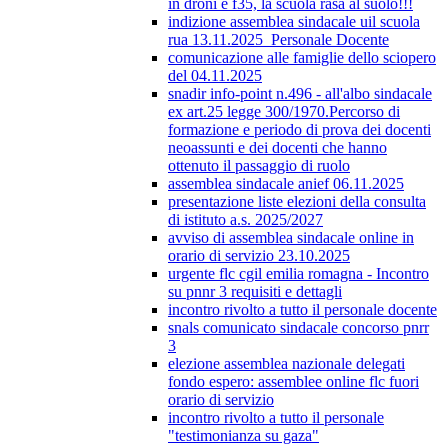
in droni e f35, la scuola rasa al suolo!!!
indizione assemblea sindacale uil scuola
rua 13.11.2025_Personale Docente
comunicazione alle famiglie dello sciopero
del 04.11.2025
snadir info-point n.496 - all'albo sindacale
ex art.25 legge 300/1970.Percorso di
formazione e periodo di prova dei docenti
neoassunti e dei docenti che hanno
ottenuto il passaggio di ruolo
assemblea sindacale anief 06.11.2025
presentazione liste elezioni della consulta
di istituto a.s. 2025/2027
avviso di assemblea sindacale online in
orario di servizio 23.10.2025
urgente flc cgil emilia romagna - Incontro
su pnnr 3 requisiti e dettagli
incontro rivolto a tutto il personale docente
snals comunicato sindacale concorso pnrr
3
elezione assemblea nazionale delegati
fondo espero: assemblee online flc fuori
orario di servizio
incontro rivolto a tutto il personale
"testimonianza su gaza"