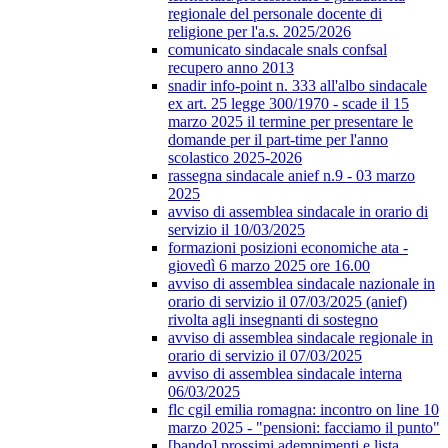
regionale del personale docente di
religione per l'a.s. 2025/2026
comunicato sindacale snals confsal
recupero anno 2013
snadir info-point n. 333 all'albo sindacale
ex art. 25 legge 300/1970 - scade il 15
marzo 2025 il termine per presentare le
domande per il part-time per l'anno
scolastico 2025-2026
rassegna sindacale anief n.9 - 03 marzo
2025
avviso di assemblea sindacale in orario di
servizio il 10/03/2025
formazioni posizioni economiche ata -
giovedì 6 marzo 2025 ore 16.00
avviso di assemblea sindacale nazionale in
orario di servizio il 07/03/2025 (anief)
rivolta agli insegnanti di sostegno
avviso di assemblea sindacale regionale in
orario di servizio il 07/03/2025
avviso di assemblea sindacale interna
06/03/2025
flc cgil emilia romagna: incontro on line 10
marzo 2025 - "pensioni: facciamo il punto"
[bando] prossimi adempimenti e lista