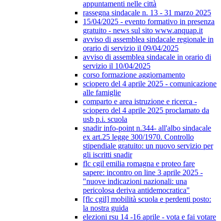
appuntamenti nelle città
rassegna sindacale n. 13 - 31 marzo 2025
15/04/2025 - evento formativo in presenza
gratuito - news sul sito www.anquap.it
avviso di assemblea sindacale regionale in
orario di servizio il 09/04/2025
avviso di assemblea sindacale in orario di
servizio il 10/04/2025
corso formazione aggiornamento
sciopero del 4 aprile 2025 - comunicazione
alle famiglie
comparto e area istruzione e ricerca -
sciopero del 4 aprile 2025 proclamato da
usb p.i. scuola
snadir info-point n.344- all'albo sindacale
ex art.25 legge 300/1970. Controllo
stipendiale gratuito: un nuovo servizio per
gli iscritti snadir
flc cgil emilia romagna e proteo fare
sapere: incontro on line 3 aprile 2025 -
"nuove indicazioni nazionali: una
pericolosa deriva antidemocratica"
[flc cgil] mobilità scuola e perdenti posto:
la nostra guida
elezioni rsu 14 -16 aprile - vota e fai votare