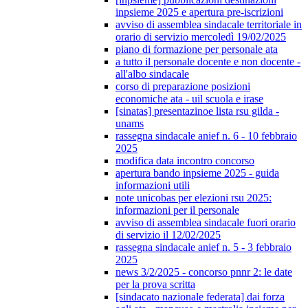
inpsieme 2025 e apertura pre-iscrizioni
avviso di assemblea sindacale territoriale in
orario di servizio mercoledì 19/02/2025
piano di formazione per personale ata
a tutto il personale docente e non docente -
all'albo sindacale
corso di preparazione posizioni
economiche ata - uil scuola e irase
[sinatas] presentazinoe lista rsu gilda -
unams
rassegna sindacale anief n. 6 - 10 febbraio
2025
modifica data incontro concorso
apertura bando inpsieme 2025 - guida
informazioni utili
note unicobas per elezioni rsu 2025:
informazioni per il personale
avviso di assemblea sindacale fuori orario
di servizio il 12/02/2025
rassegna sindacale anief n. 5 - 3 febbraio
2025
news 3/2/2025 - concorso pnnr 2: le date
per la prova scritta
[sindacato nazionale federata] dai forza