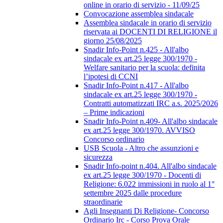
online in orario di servizio - 11/09/25
Convocazione assemblea sindacale
Assemblea sindacale in orario di servizio
riservata ai DOCENTI DI RELIGIONE il
giorno 25/08/2025
Snadir Info-Point n.425 - All'albo
sindacale ex art.25 legge 300/1970 -
Welfare sanitario per la scuola: definita
l’ipotesi di CCNI
Snadir Info-Point n.417 - All'albo
sindacale ex art.25 legge 300/1970 -
Contratti automatizzati IRC a.s. 2025/2026
– Prime indicazioni
Snadir Info-Point n.409- All'albo sindacale
ex art.25 legge 300/1970. AVVISO
Concorso ordinario
USB Scuola - Altro che assunzioni e
sicurezza
Snadir Info-point n.404. All'albo sindacale
ex art.25 legge 300/1970 - Docenti di
Religione: 6.022 immissioni in ruolo al 1°
settembre 2025 dalle procedure
straordinarie
Agli Insegnanti Di Religione- Concorso
Ordinario Irc - Corso Prova Orale