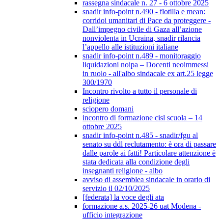
rassegna sindacale n. 27 - 6 ottobre 2025
snadir info-point n.490 - flotilla e mean:
corridoi umanitari di Pace da proteggere -
Dall’impegno civile di Gaza all’azione
nonviolenta in Ucraina, snadir rilancia
l’appello alle istituzioni italiane
snadir info-point n.489 - monitoraggio
liquidazioni noipa – Docenti neoimmessi
in ruolo - all'albo sindacale ex art.25 legge
300/1970
Incontro rivolto a tutto il personale di
religione
sciopero domani
incontro di formazione cisl scuola – 14
ottobre 2025
snadir info-point n.485 - snadir/fgu al
senato su ddl reclutamento: è ora di passare
dalle parole ai fatti! Particolare attenzione è
stata dedicata alla condizione degli
insegnanti religione - albo
avviso di assemblea sindacale in orario di
servizio il 02/10/2025
[federata] la voce degli ata
formazione a.s. 2025-26 uat Modena -
ufficio integrazione