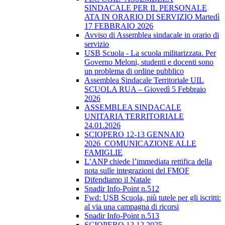
SINDACALE PER IL PERSONALE
ATA IN ORARIO DI SERVIZIO Martedì
17 FEBBRAIO 2026
Avviso di Assemblea sindacale in orario di
servizio
USB Scuola - La scuola militarizzata. Per
Governo Meloni, studenti e docenti sono
un problema di ordine pubblico
Assemblea Sindacale Territoriale UIL
SCUOLA RUA – Giovedì 5 Febbraio
2026
ASSEMBLEA SINDACALE
UNITARIA TERRITORIALE
24.01.2026
SCIOPERO 12-13 GENNAIO
2026_COMUNICAZIONE ALLE
FAMIGLIE
L’ANP chiede l’immediata rettifica della
nota sulle integrazioni del FMOF
Difendiamo il Natale
Snadir Info-Point n.512
Fwd: USB Scuola, più tutele per gli iscritti:
al via una campagna di ricorsi
Snadir Info-Point n.513
SCIOPERO 12.12.2025