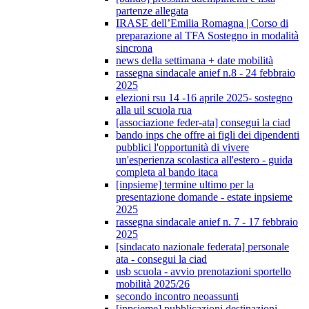
partenze allegata
IRASE dell’Emilia Romagna | Corso di
preparazione al TFA Sostegno in modalità
sincrona
news della settimana + date mobilità
rassegna sindacale anief n.8 - 24 febbraio
2025
elezioni rsu 14 -16 aprile 2025- sostegno
alla uil scuola rua
[associazione feder-ata] consegui la ciad
bando inps che offre ai figli dei dipendenti
pubblici l'opportunità di vivere
un'esperienza scolastica all'estero - guida
completa al bando itaca
[inpsieme] termine ultimo per la
presentazione domande - estate inpsieme
2025
rassegna sindacale anief n. 7 - 17 febbraio
2025
[sindacato nazionale federata] personale
ata - consegui la ciad
usb scuola - avvio prenotazioni sportello
mobilità 2025/26
secondo incontro neoassunti
[inpsieme] pubblicazioni destinazioni