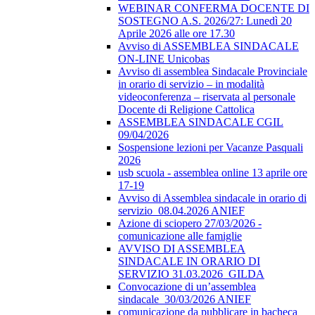
WEBINAR CONFERMA DOCENTE DI
SOSTEGNO A.S. 2026/27: Lunedì 20
Aprile 2026 alle ore 17.30
Avviso di ASSEMBLEA SINDACALE
ON-LINE Unicobas
Avviso di assemblea Sindacale Provinciale
in orario di servizio – in modalità
videoconferenza – riservata al personale
Docente di Religione Cattolica
ASSEMBLEA SINDACALE CGIL
09/04/2026
Sospensione lezioni per Vacanze Pasquali
2026
usb scuola - assemblea online 13 aprile ore
17-19
Avviso di Assemblea sindacale in orario di
servizio_08.04.2026 ANIEF
Azione di sciopero 27/03/2026 -
comunicazione alle famiglie
AVVISO DI ASSEMBLEA
SINDACALE IN ORARIO DI
SERVIZIO 31.03.2026_GILDA
Convocazione di un’assemblea
sindacale_30/03/2026 ANIEF
comunicazione da pubblicare in bacheca