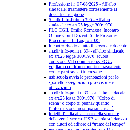
Professione i.r. 07-08/2025 - All'albo
sindacale; trasmettere cortesemente ai
docenti di religione
Snadir Info-Point n.395 - All'albo
sindacale ex art.25 legge 300/1970.
FLC CGIL Emilia Romagna: Incontro
Online Con I Docenti Sulle Prossime
Procedure - 15 Luglio 2025
Incontro rivolto a tutto il personale docente
snadir info-point n.394- all'albo sindacale
ex art.25 legge 300/1970. scuola,
audizione VII commissione, FGU:
vogliamo confronto aperto e trasparente
con le parti sociali interessate
usb scuola avvia le prenotazioni per lo
sportello assegnazioni provvisorie e
utilizzazioni
snadir info-point n.392 - all'albo sindacale
ex art.25 legge 300/1970. “Colpo di
scena” o colpo di penna? quando
l’informazione inciampa sulla realtà
fratelli d’italia all'attacco della scuola e
della verità storica. USB scuola solidarizza
con autori ed editore di “trame del tempo”
webinar corsi indire sostegno 2025 –