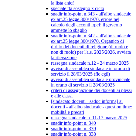
la lista anief
speciale tfa sostegno x ciclo
snadir info-point n.343 - all'albo sindacale
ex art.25 legge 300/1970. errore nel
calcolo degli acconti irpef: il governo
ammette lo sbaglio
snadir info-point n.342 - all'albo sindacale
ex art.25 legge 300/1970. Organico di
diritto dei docenti di religione (di ruolo e
non di ruolo) per l'a.s. 2025/2026, avviata
la rilevazione
rassegna sindacale n.12 - 24 marzo 2025
avviso di assemblea sindacale in orario di
servizio il 28/03/2025 (flc cgil)
avviso di assemblea sindacale provinciale
in orario di servizio il 28/03/2025
criteri di assegnazione dei docenti ai plessi
e alle classi
[sindacato docenti - sadoc informa] ai
docenti - all'albo sindacale - question time:
mobilità e precari
rassegna sindacale n. 11-17 marzo 2025
snadir info-point n. 340
snadir info-point n. 339
snadir info-point n. 338