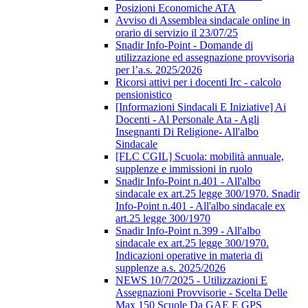
Posizioni Economiche ATA
Avviso di Assemblea sindacale online in
orario di servizio il 23/07/25
Snadir Info-Point - Domande di
utilizzazione ed assegnazione provvisoria
per l’a.s. 2025/2026
Ricorsi attivi per i docenti Irc - calcolo
pensionistico
[Informazioni Sindacali E Iniziative] Ai
Docenti - Al Personale Ata - Agli
Insegnanti Di Religione- All'albo
Sindacale
[FLC CGIL] Scuola: mobilità annuale,
supplenze e immissioni in ruolo
Snadir Info-Point n.401 - All'albo
sindacale ex art.25 legge 300/1970. Snadir
Info-Point n.401 - All'albo sindacale ex
art.25 legge 300/1970
Snadir Info-Point n.399 - All'albo
sindacale ex art.25 legge 300/1970.
Indicazioni operative in materia di
supplenze a.s. 2025/2026
NEWS 10/7/2025 - Utilizzazioni E
Assegnazioni Provvisorie - Scelta Delle
Max 150 Scuole Da GAE E GPS