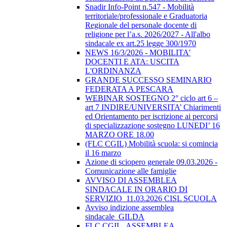
Snadir Info-Point n.547 - Mobilità
territoriale/professionale e Graduatoria
Regionale del personale docente di
religione per l’a.s. 2026/2027 - All'albo
sindacale ex art.25 legge 300/1970
NEWS 16/3/2026 - MOBILITA'
DOCENTI E ATA: USCITA
L'ORDINANZA
GRANDE SUCCESSO SEMINARIO
FEDERATA A PESCARA
WEBINAR SOSTEGNO 2° ciclo art 6 –
art 7 INDIRE/UNIVERSITA’ Chiarimenti
ed Orientamento per iscrizione ai percorsi
di specializzazione sostegno LUNEDI’ 16
MARZO ORE 18.00
(FLC CGIL) Mobilità scuola: si comincia
il 16 marzo
Azione di sciopero generale 09.03.2026 -
Comunicazione alle famiglie
AVVISO DI ASSEMBLEA
SINDACALE IN ORARIO DI
SERVIZIO_11.03.2026 CISL SCUOLA
Avviso indizione assemblea
sindacale_GILDA
FLC CGIL_ASSEMBLEA