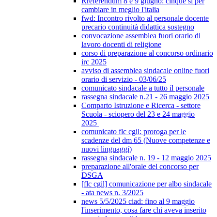
Rreferendum 8 e 9 giugno: cinque sì per
cambiare in meglio l'italia
fwd: Incontro rivolto al personale docente
precario continuità didattica sostegno
convocazione assemblea fuori orario di
lavoro docenti di religione
corso di preparazione al concorso ordinario
irc 2025
avviso di assemblea sindacale online fuori
orario di servizio - 03/06/25
comunicato sindacale a tutto il personale
rassegna sindacale n.21 - 26 maggio 2025
Comparto Istruzione e Ricerca - settore
Scuola - sciopero del 23 e 24 maggio
2025
comunicato flc cgil: proroga per le
scadenze del dm 65 (Nuove competenze e
nuovi linguaggi)
rassegna sindacale n. 19 - 12 maggio 2025
preparazione all'orale del concorso per
DSGA
[flc cgil] comunicazione per albo sindacale
- ata news n. 3/2025
news 5/5/2025 ciad: fino al 9 maggio
l'inserimento, cosa fare chi aveva inserito