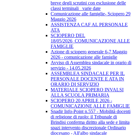
breve degli scrutini con esclusione delle
classi terminali_ varie date
Comunicazione alle famiglie- Sciopero 29
Maggio 2026
ASSISTENZA CAF AL PERSONALE
ATA
SCIOPERO DEL
18/05/2026_COMUNICAZIONE ALLE
FAMIGLIE
Azione di sciopero generale 6-7 Maggio
2026 - comunicazione alle famiglie
Avviso di Assemblea sindacale in orario di
servizio - 14.05.2026
ASSEMBLEA SINDACALE PER IL
PERSONALE DOCENTE E ATA IN
ORARIO DI SERVIZIO
MATERIALE SCIOPERO INVALSI
ALLA SCUOLA PRIMARIA
SCIOPERO 20 APRILE 2026 -
COMUNICAZIONE ALLE FAMIGLIE
Snadir Info-Point n.557 - Mobilità docenti
di religione di ruolo: il Tribunale di
Brindisi conferma diritto alla sede e limita
spazi intervento discrezionale Ordinario
diocesano - All'albo sindacale