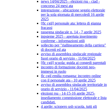
news 14/04/2025 - elezioni rsu - ciad -
concorso 24 mesi ata
integrazione - ubicazione seggio elettorale
per la sola giornata di mercoledì 16 aprile
2025
[flc cgil] personale ata: lettera di gianna
fracassi
rassegna sindacale n. 14 - 7 aprile 2025
inpsieme 2025 - apertuta inserimento
conferme - informazioni utili
sollecito per "riallineamento della carriera"
di docenti ed ata
avviso di assemblea sindacale regionale
fuori orario di servizio - 11/04/2025
[flc cgil] scuola: guida ai congedi parentali
incontro di formazione docenti neo-
immessi in ruolo
flc cgil emilia romagna: incontro online
con il personale ata - 10 aprile 2025
avviso di assemblea sindacale territoriale in
orario di servizio - 11/04/2025
elezioni rsu - 14-15-16 aprile 2025-
insediamento commissione elettorale e lista
candidati.
4 aprile: sciopero usb scuola. tutti gli