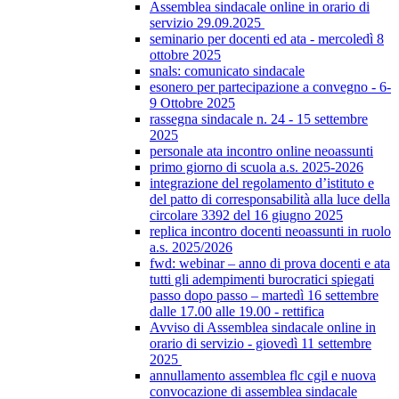
Assemblea sindacale online in orario di
servizio 29.09.2025
seminario per docenti ed ata - mercoledì 8
ottobre 2025
snals: comunicato sindacale
esonero per partecipazione a convegno - 6-
9 Ottobre 2025
rassegna sindacale n. 24 - 15 settembre
2025
personale ata incontro online neoassunti
primo giorno di scuola a.s. 2025-2026
integrazione del regolamento d’istituto e
del patto di corresponsabilità alla luce della
circolare 3392 del 16 giugno 2025
replica incontro docenti neoassunti in ruolo
a.s. 2025/2026
fwd: webinar – anno di prova docenti e ata
tutti gli adempimenti burocratici spiegati
passo dopo passo – martedì 16 settembre
dalle 17.00 alle 19.00 - rettifica
Avviso di Assemblea sindacale online in
orario di servizio - giovedì 11 settembre
2025
annullamento assemblea flc cgil e nuova
convocazione di assemblea sindacale