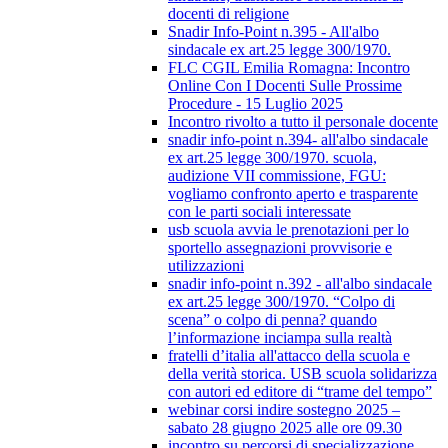
docenti di religione
Snadir Info-Point n.395 - All'albo
sindacale ex art.25 legge 300/1970.
FLC CGIL Emilia Romagna: Incontro
Online Con I Docenti Sulle Prossime
Procedure - 15 Luglio 2025
Incontro rivolto a tutto il personale docente
snadir info-point n.394- all'albo sindacale
ex art.25 legge 300/1970. scuola,
audizione VII commissione, FGU:
vogliamo confronto aperto e trasparente
con le parti sociali interessate
usb scuola avvia le prenotazioni per lo
sportello assegnazioni provvisorie e
utilizzazioni
snadir info-point n.392 - all'albo sindacale
ex art.25 legge 300/1970. “Colpo di
scena” o colpo di penna? quando
l’informazione inciampa sulla realtà
fratelli d’italia all'attacco della scuola e
della verità storica. USB scuola solidarizza
con autori ed editore di “trame del tempo”
webinar corsi indire sostegno 2025 –
sabato 28 giugno 2025 alle ore 09.30
incontro su percorsi di specializzazione