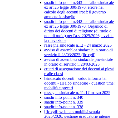
snadir info-point n.343 - all'albo sindacale
ex art.25 legge 300/1970. errore nel
calcolo degli acconti irpef: il governo
ammette lo sbaglio
snadir info-point n.342 - all'albo sindacale
ex art.25 legge 300/1970. Organico di
diritto dei docenti di religione (di ruolo e
non di ruolo) per l'a.s. 2025/2026, avviata
la rilevazione
rassegna sindacale n.12 - 24 marzo 2025
avviso di assemblea sindacale in orario di
servizio il 28/03/2025 (flc cgil)
avviso di assemblea sindacale provinciale
in orario di servizio il 28/03/2025
criteri di assegnazione dei docenti ai plessi
e alle classi
[sindacato docenti - sadoc informa] ai
docenti - all'albo sindacale - question time:
mobilità e precari
rassegna sindacale n. 11-17 marzo 2025
snadir info-point n. 340
snadir info-point n. 339
snadir info-point n. 338
[flc cgil] webinar: mobilità scuola
2025/2026, gestione graduatorie interne