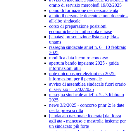
orario di servizio mercoledì 19/02/2025
piano di formazione per personale ata
a tutto il personale docente e non docente -
all'albo sindacale
corso di preparazione posizioni
economiche ata - uil scuola e irase
[sinatas] presentazinoe lista rsu gilda -
unams
rassegna sindacale anief n. 6 - 10 febbraio
2025
modifica data incontro concorso
apertura bando inpsieme 2025 - guida
informazioni utili
note unicobas per elezioni rsu 2025:
informazioni per il personale
avviso di assemblea sindacale fuori orario
di servizio il 12/02/2025
rassegna sindacale anief n. 5 - 3 febbraio
2025
news 3/2/2025 - concorso pnnr 2: le date
per la prova scritta
[sindacato nazionale federata] dai forza
agli ata - mancuso e mastrolia insieme per
un sindacato più forte