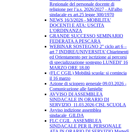
Regionale del personale docente di
religione per l’a.s. 2026/2027 - All'albo
sindacale ex art.25 legge 300/1970
NEWS 16/3/2026 - MOBILITA'
DOCENTI E ATA: USCITA
L'ORDINANZA
GRANDE SUCCESSO SEMINARIO
FEDERATA A PESCARA
WEBINAR SOSTEGNO 2° ciclo art 6 –
art 7 INDIRE/UNIVERSITA’ Chiarimenti
ed Orientamento per iscrizione ai percorsi
di specializzazione sostegno LUNEDI’ 16
MARZO ORE 18.00
(FLC CGIL) Mobilità scuola: si comincia
il 16 marzo
Azione di sciopero generale 09.03.2026 -
Comunicazione alle famiglie
AVVISO DI ASSEMBLEA
SINDACALE IN ORARIO DI
SERVIZIO_11.03.2026 CISL SCUOLA
Avviso indizione assemblea
sindacale_GILDA
FLC CGIL_ASSEMBLEA
SINDACALE PER IL PERSONALE
ATA IN ORARIO DI SERVIZIO Martedì