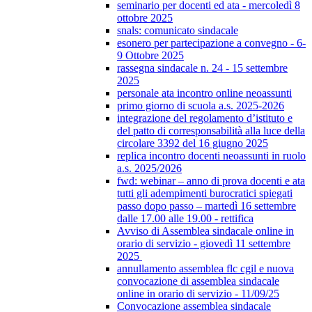
seminario per docenti ed ata - mercoledì 8
ottobre 2025
snals: comunicato sindacale
esonero per partecipazione a convegno - 6-
9 Ottobre 2025
rassegna sindacale n. 24 - 15 settembre
2025
personale ata incontro online neoassunti
primo giorno di scuola a.s. 2025-2026
integrazione del regolamento d’istituto e
del patto di corresponsabilità alla luce della
circolare 3392 del 16 giugno 2025
replica incontro docenti neoassunti in ruolo
a.s. 2025/2026
fwd: webinar – anno di prova docenti e ata
tutti gli adempimenti burocratici spiegati
passo dopo passo – martedì 16 settembre
dalle 17.00 alle 19.00 - rettifica
Avviso di Assemblea sindacale online in
orario di servizio - giovedì 11 settembre
2025
annullamento assemblea flc cgil e nuova
convocazione di assemblea sindacale
online in orario di servizio - 11/09/25
Convocazione assemblea sindacale