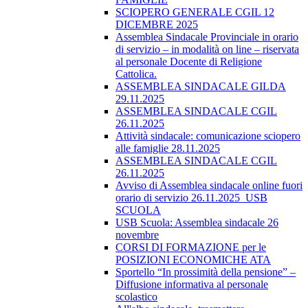
SCIOPERO GENERALE CGIL 12
DICEMBRE 2025
Assemblea Sindacale Provinciale in orario
di servizio – in modalità on line – riservata
al personale Docente di Religione
Cattolica.
ASSEMBLEA SINDACALE GILDA
29.11.2025
ASSEMBLEA SINDACALE CGIL
26.11.2025
Attività sindacale: comunicazione sciopero
alle famiglie 28.11.2025
ASSEMBLEA SINDACALE CGIL
26.11.2025
Avviso di Assemblea sindacale online fuori
orario di servizio 26.11.2025_USB
SCUOLA
USB Scuola: Assemblea sindacale 26
novembre
CORSI DI FORMAZIONE per le
POSIZIONI ECONOMICHE ATA
Sportello “In prossimità della pensione” –
Diffusione informativa al personale
scolastico