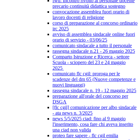
fwd: Incontro rivolto al personale docente
precario continuità didattica sostegno
convocazione assemblea fuori orario di
lavoro docenti di religione
corso di preparazione al concorso ordinario
irc 2025
avviso di assemblea sindacale online fuori
orario di servizio - 03/06/25
comunicato sindacale a tutto il personale
rassegna sindacale n.21 - 26 maggio 2025
Comparto Istruzione e Ricerca - settore
Scuola - sciopero del 23 e 24 maggio
2025
comunicato flc cgil: proroga per le
scadenze del dm 65 (Nuove competenze e
nuovi linguaggi)
rassegna sindacale n. 19 - 12 maggio 2025
preparazione all'orale del concorso per
DSGA
[flc cgil] comunicazione per albo sindacale
- ata news n. 3/2025
news 5/5/2025 ciad: fino al 9 maggio
l'inserimento, cosa fare chi aveva inserito
una ciad non valida
proteo fare sapere - flc cgil emilia