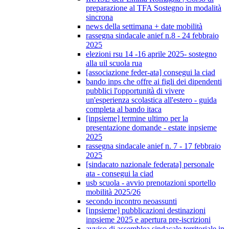
preparazione al TFA Sostegno in modalità
sincrona
news della settimana + date mobilità
rassegna sindacale anief n.8 - 24 febbraio
2025
elezioni rsu 14 -16 aprile 2025- sostegno
alla uil scuola rua
[associazione feder-ata] consegui la ciad
bando inps che offre ai figli dei dipendenti
pubblici l'opportunità di vivere
un'esperienza scolastica all'estero - guida
completa al bando itaca
[inpsieme] termine ultimo per la
presentazione domande - estate inpsieme
2025
rassegna sindacale anief n. 7 - 17 febbraio
2025
[sindacato nazionale federata] personale
ata - consegui la ciad
usb scuola - avvio prenotazioni sportello
mobilità 2025/26
secondo incontro neoassunti
[inpsieme] pubblicazioni destinazioni
inpsieme 2025 e apertura pre-iscrizioni
avviso di assemblea sindacale territoriale in