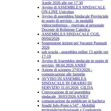
Aprile 2026 alle ore 17.30
Avviso di ASSEMBLEA SINDACALE
ON-LINE Unicobas
Avviso di assemblea Sindacale Provinciale
in orario di servizio – in modalità
videoconferenza – riservata al personale
Docente di Religione Cattolica
ASSEMBLEA SINDACALE CGIL
09/04/2026
Sospensione lezioni per Vacanze Pasquali
2026
usb scuola - assemblea online 13 aprile ore
17-19
Avviso di Assemblea sindacale in orario di
servizio_08.04.2026 ANIEF
Azione di sciopero 27/03/2026 -
comunicazione alle famiglie
AVVISO DI ASSEMBLEA
SINDACALE IN ORARIO DI
SERVIZIO 31.03.2026_GILDA
Convocazione di un’assemblea
sindacale_30/03/2026 ANIEF
comunicazione da pubblicare in bacheca
Snadir Info-Point n.547 - Mobilità
territoriale/professionale e Graduatoria