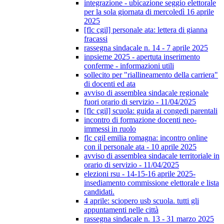
integrazione - ubicazione seggio elettorale
per la sola giornata di mercoledì 16 aprile
2025
[flc cgil] personale ata: lettera di gianna
fracassi
rassegna sindacale n. 14 - 7 aprile 2025
inpsieme 2025 - apertuta inserimento
conferme - informazioni utili
sollecito per "riallineamento della carriera"
di docenti ed ata
avviso di assemblea sindacale regionale
fuori orario di servizio - 11/04/2025
[flc cgil] scuola: guida ai congedi parentali
incontro di formazione docenti neo-
immessi in ruolo
flc cgil emilia romagna: incontro online
con il personale ata - 10 aprile 2025
avviso di assemblea sindacale territoriale in
orario di servizio - 11/04/2025
elezioni rsu - 14-15-16 aprile 2025-
insediamento commissione elettorale e lista
candidati.
4 aprile: sciopero usb scuola. tutti gli
appuntamenti nelle città
rassegna sindacale n. 13 - 31 marzo 2025