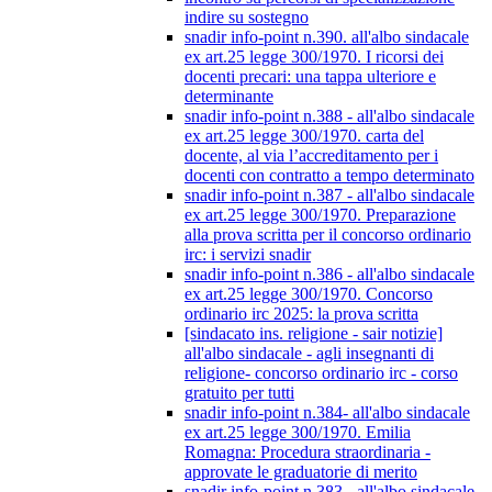
indire su sostegno
snadir info-point n.390. all'albo sindacale
ex art.25 legge 300/1970. I ricorsi dei
docenti precari: una tappa ulteriore e
determinante
snadir info-point n.388 - all'albo sindacale
ex art.25 legge 300/1970. carta del
docente, al via l’accreditamento per i
docenti con contratto a tempo determinato
snadir info-point n.387 - all'albo sindacale
ex art.25 legge 300/1970. Preparazione
alla prova scritta per il concorso ordinario
irc: i servizi snadir
snadir info-point n.386 - all'albo sindacale
ex art.25 legge 300/1970. Concorso
ordinario irc 2025: la prova scritta
[sindacato ins. religione - sair notizie]
all'albo sindacale - agli insegnanti di
religione- concorso ordinario irc - corso
gratuito per tutti
snadir info-point n.384- all'albo sindacale
ex art.25 legge 300/1970. Emilia
Romagna: Procedura straordinaria -
approvate le graduatorie di merito
snadir info-point n.383 - all'albo sindacale