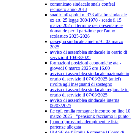
comunicato sindacale snals confsal
recupero anno 2013
snadir info-point n. 333 all'albo sindacale
ex art. 25 legge 300/1970 - scade il 15
marzo 2025 il termine per presentare le
domande per il part-time per l'anno
scolastico 2025-2026
rassegna sindacale anief n.9 - 03 marzo
2025
avviso di assemblea sindacale in orario di
servizio il 10/03/2025
formazioni posizioni economiche ata -
giovedì 6 marzo 2025 ore 16.00
avviso di assemblea sindacale nazionale in
orario di servizio il 07/03/2025 (anief)
rivolta agli insegnanti di sostegno
avviso di assemblea sindacale regionale in
orario di servizio il 07/03/2025
avviso di assemblea sindacale interna
06/03/2025
flc cgil emilia romagna: incontro on line 10
marzo 2025 - "pensioni: facciamo il punto"
[bando] prossimi adempimenti e lista
partenze allegata
IRASE dell’Emilia Romagna | Corso di