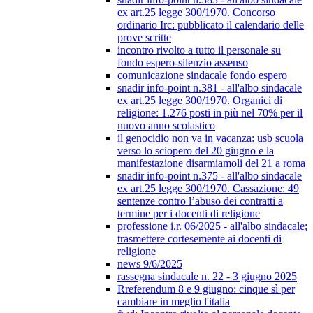
ex art.25 legge 300/1970. Concorso
ordinario Irc: pubblicato il calendario delle
prove scritte
incontro rivolto a tutto il personale su
fondo espero-silenzio assenso
comunicazione sindacale fondo espero
snadir info-point n.381 - all'albo sindacale
ex art.25 legge 300/1970. Organici di
religione: 1.276 posti in più nel 70% per il
nuovo anno scolastico
il genocidio non va in vacanza: usb scuola
verso lo sciopero del 20 giugno e la
manifestazione disarmiamoli del 21 a roma
snadir info-point n.375 - all'albo sindacale
ex art.25 legge 300/1970. Cassazione: 49
sentenze contro l’abuso dei contratti a
termine per i docenti di religione
professione i.r. 06/2025 - all'albo sindacale;
trasmettere cortesemente ai docenti di
religione
news 9/6/2025
rassegna sindacale n. 22 - 3 giugno 2025
Rreferendum 8 e 9 giugno: cinque sì per
cambiare in meglio l'italia