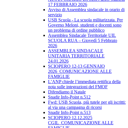
17 FEBBRAIO 2026
Avviso di Assemblea sindacale in orario di
servizio
USB Scuola - La scuola militarizzata. Per
Governo Meloni, studenti e docenti sono
un problema di ordine pubblico
Assemblea Sindacale Territoriale UIL
SCUOLA RUA – Giovedì 5 Febbraio
2026
ASSEMBLEA SINDACALE
UNITARIA TERRITORIALE
24.01.2026
SCIOPERO 12-13 GENNAIO
2026_COMUNICAZIONE ALLE
FAMIGLIE
L’ANP chiede l’immediata rettifica della
nota sulle integrazioni del FMOF
Difendiamo il Natale
Snadir Info-Point n.512
Fwd: USB Scuola, più tutele per gli iscritti:
al via una campagna di ricorsi
Snadir Info-Point n.513
SCIOPERO 12.12.2025
CGIL_COMUNICAZIONE ALLE
FAMIGLIE