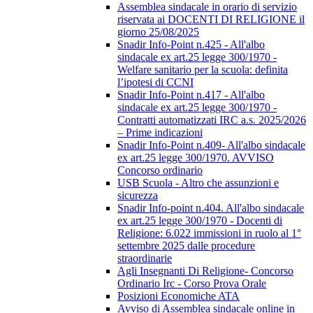
Assemblea sindacale in orario di servizio
riservata ai DOCENTI DI RELIGIONE il
giorno 25/08/2025
Snadir Info-Point n.425 - All'albo
sindacale ex art.25 legge 300/1970 -
Welfare sanitario per la scuola: definita
l’ipotesi di CCNI
Snadir Info-Point n.417 - All'albo
sindacale ex art.25 legge 300/1970 -
Contratti automatizzati IRC a.s. 2025/2026
– Prime indicazioni
Snadir Info-Point n.409- All'albo sindacale
ex art.25 legge 300/1970. AVVISO
Concorso ordinario
USB Scuola - Altro che assunzioni e
sicurezza
Snadir Info-point n.404. All'albo sindacale
ex art.25 legge 300/1970 - Docenti di
Religione: 6.022 immissioni in ruolo al 1°
settembre 2025 dalle procedure
straordinarie
Agli Insegnanti Di Religione- Concorso
Ordinario Irc - Corso Prova Orale
Posizioni Economiche ATA
Avviso di Assemblea sindacale online in