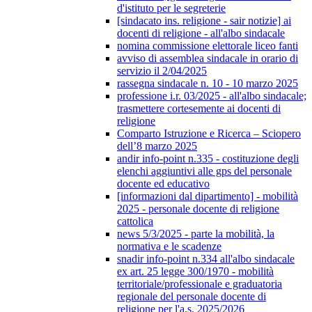
d'istituto per le segreterie
[sindacato ins. religione - sair notizie] ai
docenti di religione - all'albo sindacale
nomina commissione elettorale liceo fanti
avviso di assemblea sindacale in orario di
servizio il 2/04/2025
rassegna sindacale n. 10 - 10 marzo 2025
professione i.r. 03/2025 - all'albo sindacale;
trasmettere cortesemente ai docenti di
religione
Comparto Istruzione e Ricerca – Sciopero
dell’8 marzo 2025
andir info-point n.335 - costituzione degli
elenchi aggiuntivi alle gps del personale
docente ed educativo
[informazioni dal dipartimento] - mobilità
2025 - personale docente di religione
cattolica
news 5/3/2025 - parte la mobilità, la
normativa e le scadenze
snadir info-point n.334 all'albo sindacale
ex art. 25 legge 300/1970 - mobilità
territoriale/professionale e graduatoria
regionale del personale docente di
religione per l'a.s. 2025/2026