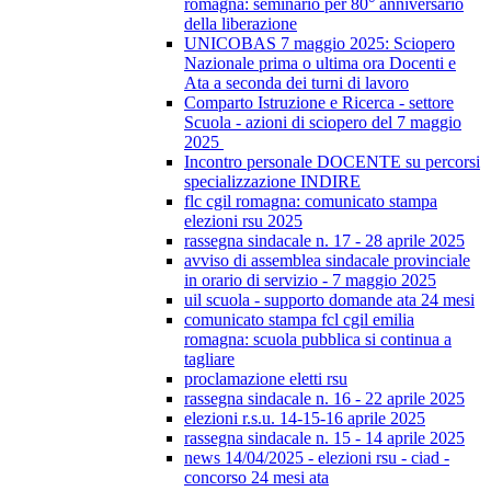
romagna: seminario per 80° anniversario
della liberazione
UNICOBAS 7 maggio 2025: Sciopero
Nazionale prima o ultima ora Docenti e
Ata a seconda dei turni di lavoro
Comparto Istruzione e Ricerca - settore
Scuola - azioni di sciopero del 7 maggio
2025
Incontro personale DOCENTE su percorsi
specializzazione INDIRE
flc cgil romagna: comunicato stampa
elezioni rsu 2025
rassegna sindacale n. 17 - 28 aprile 2025
avviso di assemblea sindacale provinciale
in orario di servizio - 7 maggio 2025
uil scuola - supporto domande ata 24 mesi
comunicato stampa fcl cgil emilia
romagna: scuola pubblica si continua a
tagliare
proclamazione eletti rsu
rassegna sindacale n. 16 - 22 aprile 2025
elezioni r.s.u. 14-15-16 aprile 2025
rassegna sindacale n. 15 - 14 aprile 2025
news 14/04/2025 - elezioni rsu - ciad -
concorso 24 mesi ata