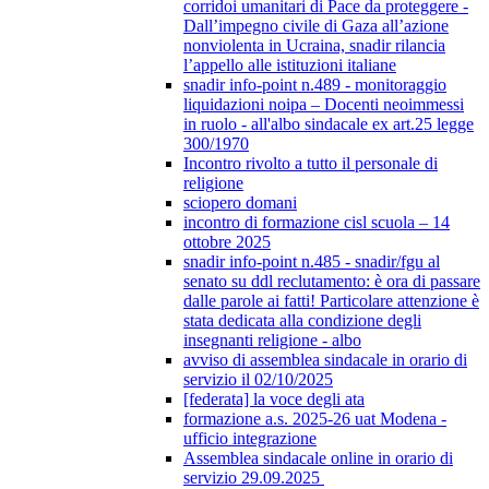
corridoi umanitari di Pace da proteggere -
Dall’impegno civile di Gaza all’azione
nonviolenta in Ucraina, snadir rilancia
l’appello alle istituzioni italiane
snadir info-point n.489 - monitoraggio
liquidazioni noipa – Docenti neoimmessi
in ruolo - all'albo sindacale ex art.25 legge
300/1970
Incontro rivolto a tutto il personale di
religione
sciopero domani
incontro di formazione cisl scuola – 14
ottobre 2025
snadir info-point n.485 - snadir/fgu al
senato su ddl reclutamento: è ora di passare
dalle parole ai fatti! Particolare attenzione è
stata dedicata alla condizione degli
insegnanti religione - albo
avviso di assemblea sindacale in orario di
servizio il 02/10/2025
[federata] la voce degli ata
formazione a.s. 2025-26 uat Modena -
ufficio integrazione
Assemblea sindacale online in orario di
servizio 29.09.2025