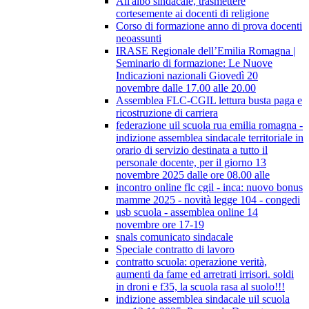
All'albo sindacale, trasmettere
cortesemente ai docenti di religione
Corso di formazione anno di prova docenti
neoassunti
IRASE Regionale dell’Emilia Romagna |
Seminario di formazione: Le Nuove
Indicazioni nazionali Giovedì 20
novembre dalle 17.00 alle 20.00
Assemblea FLC-CGIL lettura busta paga e
ricostruzione di carriera
federazione uil scuola rua emilia romagna -
indizione assemblea sindacale territoriale in
orario di servizio destinata a tutto il
personale docente, per il giorno 13
novembre 2025 dalle ore 08.00 alle
incontro online flc cgil - inca: nuovo bonus
mamme 2025 - novità legge 104 - congedi
usb scuola - assemblea online 14
novembre ore 17-19
snals comunicato sindacale
Speciale contratto di lavoro
contratto scuola: operazione verità,
aumenti da fame ed arretrati irrisori. soldi
in droni e f35, la scuola rasa al suolo!!!
indizione assemblea sindacale uil scuola