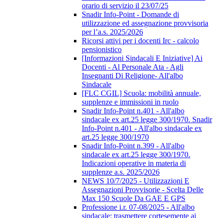
orario di servizio il 23/07/25
Snadir Info-Point - Domande di
utilizzazione ed assegnazione provvisoria
per l’a.s. 2025/2026
Ricorsi attivi per i docenti Irc - calcolo
pensionistico
[Informazioni Sindacali E Iniziative] Ai
Docenti - Al Personale Ata - Agli
Insegnanti Di Religione- All'albo
Sindacale
[FLC CGIL] Scuola: mobilità annuale,
supplenze e immissioni in ruolo
Snadir Info-Point n.401 - All'albo
sindacale ex art.25 legge 300/1970. Snadir
Info-Point n.401 - All'albo sindacale ex
art.25 legge 300/1970
Snadir Info-Point n.399 - All'albo
sindacale ex art.25 legge 300/1970.
Indicazioni operative in materia di
supplenze a.s. 2025/2026
NEWS 10/7/2025 - Utilizzazioni E
Assegnazioni Provvisorie - Scelta Delle
Max 150 Scuole Da GAE E GPS
Professione i.r. 07-08/2025 - All'albo
sindacale; trasmettere cortesemente ai