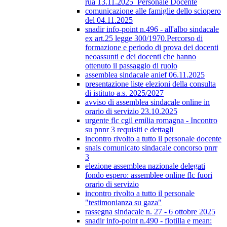
rua 13.11.2025_Personale Docente
comunicazione alle famiglie dello sciopero
del 04.11.2025
snadir info-point n.496 - all'albo sindacale
ex art.25 legge 300/1970.Percorso di
formazione e periodo di prova dei docenti
neoassunti e dei docenti che hanno
ottenuto il passaggio di ruolo
assemblea sindacale anief 06.11.2025
presentazione liste elezioni della consulta
di istituto a.s. 2025/2027
avviso di assemblea sindacale online in
orario di servizio 23.10.2025
urgente flc cgil emilia romagna - Incontro
su pnnr 3 requisiti e dettagli
incontro rivolto a tutto il personale docente
snals comunicato sindacale concorso pnrr
3
elezione assemblea nazionale delegati
fondo espero: assemblee online flc fuori
orario di servizio
incontro rivolto a tutto il personale
"testimonianza su gaza"
rassegna sindacale n. 27 - 6 ottobre 2025
snadir info-point n.490 - flotilla e mean: