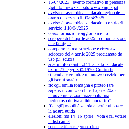
15/04/2025 - evento formativo in presenza
gratuito - news sul sito www.anquap.it
avviso di assemblea sindacale regionale in
orario di servizio il 09/04/2025
avviso di assemblea sindacale in orario di
servizio il 10/04/2025
corso formazione aggiornamento
sciopero del 4 aprile 2025 - comunicazione
alle famiglie
comparto e area istruzione e ricerca -
sciopero del 4 aprile 2025 proclamato da
usb p.i. scuola
snadir info-point n.344- all'albo sindacale
ex art.25 legge 300/1970. Controllo
stipendiale gratuito: un nuovo servizio per
gli iscritti snadir
flc cgil emilia romagna e proteo fare
sapere: incontro on line 3 aprile 2025 -
"nuove indicazioni nazionali: una
pericolosa deriva antidemocratica"
[flc cgil] mobilità scuola e perdenti posto:
la nostra guida
elezioni rsu 14 -16 aprile - vota e fai votare
la lista anief
speciale tfa sostegno x ciclo