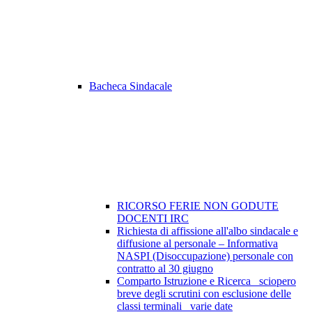
Bacheca Sindacale
RICORSO FERIE NON GODUTE
DOCENTI IRC
Richiesta di affissione all'albo sindacale e
diffusione al personale – Informativa
NASPI (Disoccupazione) personale con
contratto al 30 giugno
Comparto Istruzione e Ricerca_ sciopero
breve degli scrutini con esclusione delle
classi terminali_ varie date