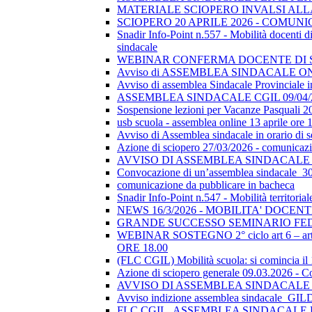
MATERIALE SCIOPERO INVALSI AL
SCIOPERO 20 APRILE 2026 - COMUN
Snadir Info-Point n.557 - Mobilità docenti di 
sindacale
WEBINAR CONFERMA DOCENTE DI SOSTEGN
Avviso di ASSEMBLEA SINDACALE ON
Avviso di assemblea Sindacale Provinciale in
ASSEMBLEA SINDACALE CGIL 09/04/
Sospensione lezioni per Vacanze Pasquali 2
usb scuola - assemblea online 13 aprile ore 
Avviso di Assemblea sindacale in orario di
Azione di sciopero 27/03/2026 - comunicazio
AVVISO DI ASSEMBLEA SINDACALE I
Convocazione di un’assemblea sindacale_
comunicazione da pubblicare in bacheca
Snadir Info-Point n.547 - Mobilità territoria
NEWS 16/3/2026 - MOBILITA' DOCEN
GRANDE SUCCESSO SEMINARIO FE
WEBINAR SOSTEGNO 2° ciclo art 6 – art 7
ORE 18.00
(FLC CGIL) Mobilità scuola: si comincia il
Azione di sciopero generale 09.03.2026 - C
AVVISO DI ASSEMBLEA SINDACALE I
Avviso indizione assemblea sindacale_GI
FLC CGIL_ASSEMBLEA SINDACALE PER