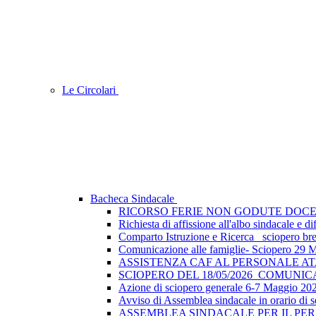
Le Circolari
Bacheca Sindacale
RICORSO FERIE NON GODUTE DOCE
Richiesta di affissione all'albo sindacale e
Comparto Istruzione e Ricerca_ sciopero breve
Comunicazione alle famiglie- Sciopero 29 
ASSISTENZA CAF AL PERSONALE A
SCIOPERO DEL 18/05/2026_COMUNI
Azione di sciopero generale 6-7 Maggio 202
Avviso di Assemblea sindacale in orario di s
ASSEMBLEA SINDACALE PER IL PER