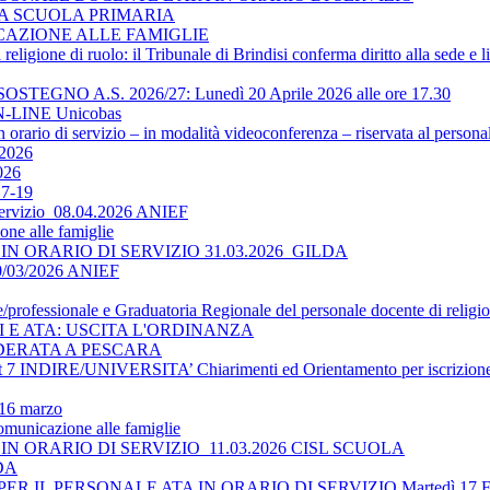
LA SCUOLA PRIMARIA
ICAZIONE ALLE FAMIGLIE
religione di ruolo: il Tribunale di Brindisi conferma diritto alla sede e 
O A.S. 2026/27: Lunedì 20 Aprile 2026 alle ore 17.30
-LINE Unicobas
 orario di servizio – in modalità videoconferenza – riservata al persona
2026
026
17-19
 servizio_08.04.2026 ANIEF
ne alle famiglie
N ORARIO DI SERVIZIO 31.03.2026_GILDA
30/03/2026 ANIEF
le/professionale e Graduatoria Regionale del personale docente di religi
TI E ATA: USCITA L'ORDINANZA
DERATA A PESCARA
 INDIRE/UNIVERSITA’ Chiarimenti ed Orientamento per iscrizione 
 16 marzo
omunicazione alle famiglie
N ORARIO DI SERVIZIO_11.03.2026 CISL SCUOLA
LDA
 IL PERSONALE ATA IN ORARIO DI SERVIZIO Martedì 17 