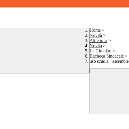
Home
>
Novità
>
Altre info
>
Novità
>
Le Circolari
>
Bacheca Sindacale
>
usb scuola - assemble