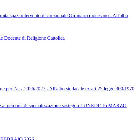
limita spazi intervento discrezionale Ordinario diocesano - All'albo
le Docente di Religione Cattolica
one per l’a.s. 2026/2027 - All'albo sindacale ex art.25 legge 300/1970
ai percorsi di specializzazione sostegno LUNEDI’ 16 MARZO
FEBBRAIO 2026