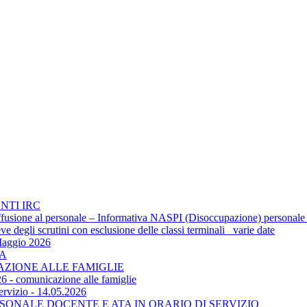
NTI IRC
 diffusione al personale – Informativa NASPI (Disoccupazione) personale
 degli scrutini con esclusione delle classi terminali_ varie date
Maggio 2026
TA
CAZIONE ALLE FAMIGLIE
6 - comunicazione alle famiglie
ervizio - 14.05.2026
SONALE DOCENTE E ATA IN ORARIO DI SERVIZIO