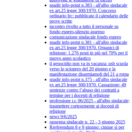
snadir info-point n.383 - all'albo sindacale
ex art.25 legge 300/1970. Concorso
ordinario Irc: pubblicato il calendario delle
prove scritte
incontro rivolto a tutto il personale su
fondo espero-silenzio assenso
comunicazione sindacale fondo espero
snadir info-point n.381 - all'albo sindacale
ex art.25 legge 300/1970. Organici di
religione: 1.276 posti in più nel 70% per il
nuovo anno scolastico
il genocidio non va in vacanza: usb scuola
verso lo sciopero del 20 giugno e la
manifestazione disarmiamoli del 21 a roma
snadir info-point n.375 - all'albo sindacale
ex art.25 legge 300/1970. Cassazione: 49
sentenze contro l’abuso dei contratti a
termine per i docenti di religione
professione i.r. 06/2025 - all'albo sindacale;
trasmettere cortesemente ai docenti di
religione
news 9/6/2025
rassegna sindacale n. 22 - 3 giugno 2025
Rreferendum 8 e 9 giugno: cinque sì per