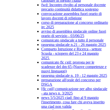
cambiare in meglio l'italia
fwd: Incontro rivolto al personale docente
precario continuità didattica sostegno
convocazione assemblea fuori orario di
lavoro docenti di religione
corso di preparazione al concorso ordinario
irc 2025
avviso di assemblea sindacale online fuori
orario di servizio - 03/06/25
comunicato sindacale a tutto il personale
rassegna sindacale n.21 - 26 maggio 2025
Comparto Istruzione e Ricerca - settore
Scuola - sciopero del 23 e 24 maggio
2025
comunicato flc cgil: proroga per le
scadenze del dm 65 (Nuove competenze e
nuovi linguaggi)
rassegna sindacale n. 19 - 12 maggio 2025
preparazione all'orale del concorso per
DSGA
[flc cgil] comunicazione per albo sindacale
- ata news n. 3/2025
news 5/5/2025 ciad: fino al 9 maggio
l'inserimento, cosa fare chi aveva inserito
una ciad non valida