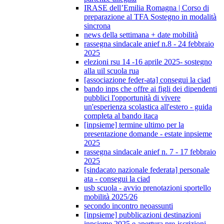
IRASE dell’Emilia Romagna | Corso di
preparazione al TFA Sostegno in modalità
sincrona
news della settimana + date mobilità
rassegna sindacale anief n.8 - 24 febbraio
2025
elezioni rsu 14 -16 aprile 2025- sostegno
alla uil scuola rua
[associazione feder-ata] consegui la ciad
bando inps che offre ai figli dei dipendenti
pubblici l'opportunità di vivere
un'esperienza scolastica all'estero - guida
completa al bando itaca
[inpsieme] termine ultimo per la
presentazione domande - estate inpsieme
2025
rassegna sindacale anief n. 7 - 17 febbraio
2025
[sindacato nazionale federata] personale
ata - consegui la ciad
usb scuola - avvio prenotazioni sportello
mobilità 2025/26
secondo incontro neoassunti
[inpsieme] pubblicazioni destinazioni
inpsieme 2025 e apertura pre-iscrizioni