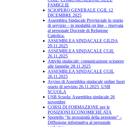
FAMIGLIE
SCIOPERO GENERALE CGIL 12
DICEMBRE 2025
Assemblea Sindacale Provinciale in orario
di servizio – in modalità on line – riservata
al personale Docente di Religione
Cattolica.
ASSEMBLEA SINDACALE GILDA
29.11.2025
ASSEMBLEA SINDACALE CGIL
26.11.2025
Attività sindacale: comunicazione sciopero
alle famiglie 28.11.2025
ASSEMBLEA SINDACALE CGIL
26.11.2025
Avviso di Assemblea sindacale online fuori
orario di servizio 26.11.2025_USB
SCUOLA
USB Scuola: Assemblea sindacale 26
novembre
CORSI DI FORMAZIONE per le
POSIZIONI ECONOMICHE ATA
Sportello “In prossimità della pensione” –
Diffusione informativa al personale