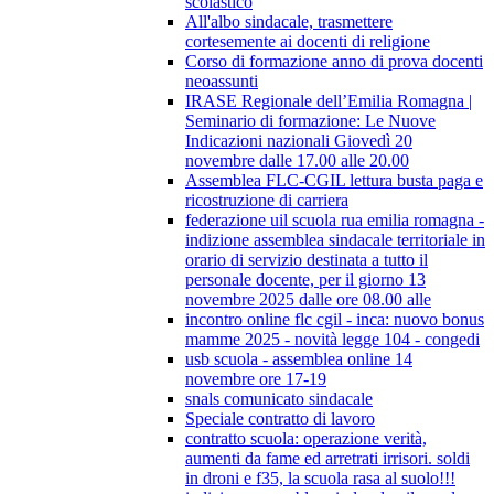
scolastico
All'albo sindacale, trasmettere
cortesemente ai docenti di religione
Corso di formazione anno di prova docenti
neoassunti
IRASE Regionale dell’Emilia Romagna |
Seminario di formazione: Le Nuove
Indicazioni nazionali Giovedì 20
novembre dalle 17.00 alle 20.00
Assemblea FLC-CGIL lettura busta paga e
ricostruzione di carriera
federazione uil scuola rua emilia romagna -
indizione assemblea sindacale territoriale in
orario di servizio destinata a tutto il
personale docente, per il giorno 13
novembre 2025 dalle ore 08.00 alle
incontro online flc cgil - inca: nuovo bonus
mamme 2025 - novità legge 104 - congedi
usb scuola - assemblea online 14
novembre ore 17-19
snals comunicato sindacale
Speciale contratto di lavoro
contratto scuola: operazione verità,
aumenti da fame ed arretrati irrisori. soldi
in droni e f35, la scuola rasa al suolo!!!