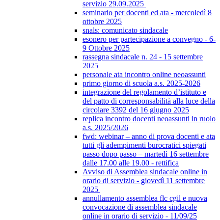
servizio 29.09.2025
seminario per docenti ed ata - mercoledì 8
ottobre 2025
snals: comunicato sindacale
esonero per partecipazione a convegno - 6-
9 Ottobre 2025
rassegna sindacale n. 24 - 15 settembre
2025
personale ata incontro online neoassunti
primo giorno di scuola a.s. 2025-2026
integrazione del regolamento d’istituto e
del patto di corresponsabilità alla luce della
circolare 3392 del 16 giugno 2025
replica incontro docenti neoassunti in ruolo
a.s. 2025/2026
fwd: webinar – anno di prova docenti e ata
tutti gli adempimenti burocratici spiegati
passo dopo passo – martedì 16 settembre
dalle 17.00 alle 19.00 - rettifica
Avviso di Assemblea sindacale online in
orario di servizio - giovedì 11 settembre
2025
annullamento assemblea flc cgil e nuova
convocazione di assemblea sindacale
online in orario di servizio - 11/09/25