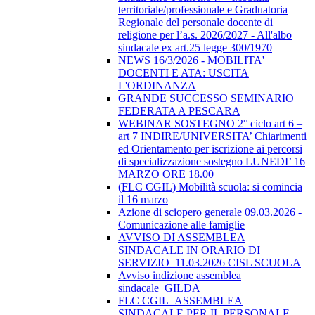
territoriale/professionale e Graduatoria
Regionale del personale docente di
religione per l’a.s. 2026/2027 - All'albo
sindacale ex art.25 legge 300/1970
NEWS 16/3/2026 - MOBILITA'
DOCENTI E ATA: USCITA
L'ORDINANZA
GRANDE SUCCESSO SEMINARIO
FEDERATA A PESCARA
WEBINAR SOSTEGNO 2° ciclo art 6 –
art 7 INDIRE/UNIVERSITA’ Chiarimenti
ed Orientamento per iscrizione ai percorsi
di specializzazione sostegno LUNEDI’ 16
MARZO ORE 18.00
(FLC CGIL) Mobilità scuola: si comincia
il 16 marzo
Azione di sciopero generale 09.03.2026 -
Comunicazione alle famiglie
AVVISO DI ASSEMBLEA
SINDACALE IN ORARIO DI
SERVIZIO_11.03.2026 CISL SCUOLA
Avviso indizione assemblea
sindacale_GILDA
FLC CGIL_ASSEMBLEA
SINDACALE PER IL PERSONALE