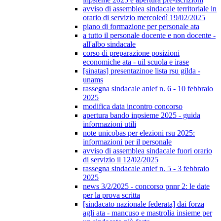
avviso di assemblea sindacale territoriale in
orario di servizio mercoledì 19/02/2025
piano di formazione per personale ata
a tutto il personale docente e non docente -
all'albo sindacale
corso di preparazione posizioni
economiche ata - uil scuola e irase
[sinatas] presentazinoe lista rsu gilda -
unams
rassegna sindacale anief n. 6 - 10 febbraio
2025
modifica data incontro concorso
apertura bando inpsieme 2025 - guida
informazioni utili
note unicobas per elezioni rsu 2025:
informazioni per il personale
avviso di assemblea sindacale fuori orario
di servizio il 12/02/2025
rassegna sindacale anief n. 5 - 3 febbraio
2025
news 3/2/2025 - concorso pnnr 2: le date
per la prova scritta
[sindacato nazionale federata] dai forza
agli ata - mancuso e mastrolia insieme per