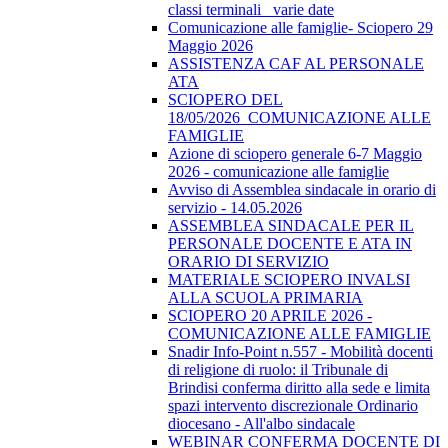
classi terminali_ varie date
Comunicazione alle famiglie- Sciopero 29
Maggio 2026
ASSISTENZA CAF AL PERSONALE
ATA
SCIOPERO DEL
18/05/2026_COMUNICAZIONE ALLE
FAMIGLIE
Azione di sciopero generale 6-7 Maggio
2026 - comunicazione alle famiglie
Avviso di Assemblea sindacale in orario di
servizio - 14.05.2026
ASSEMBLEA SINDACALE PER IL
PERSONALE DOCENTE E ATA IN
ORARIO DI SERVIZIO
MATERIALE SCIOPERO INVALSI
ALLA SCUOLA PRIMARIA
SCIOPERO 20 APRILE 2026 -
COMUNICAZIONE ALLE FAMIGLIE
Snadir Info-Point n.557 - Mobilità docenti
di religione di ruolo: il Tribunale di
Brindisi conferma diritto alla sede e limita
spazi intervento discrezionale Ordinario
diocesano - All'albo sindacale
WEBINAR CONFERMA DOCENTE DI