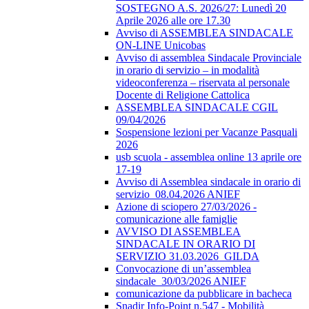
SOSTEGNO A.S. 2026/27: Lunedì 20
Aprile 2026 alle ore 17.30
Avviso di ASSEMBLEA SINDACALE
ON-LINE Unicobas
Avviso di assemblea Sindacale Provinciale
in orario di servizio – in modalità
videoconferenza – riservata al personale
Docente di Religione Cattolica
ASSEMBLEA SINDACALE CGIL
09/04/2026
Sospensione lezioni per Vacanze Pasquali
2026
usb scuola - assemblea online 13 aprile ore
17-19
Avviso di Assemblea sindacale in orario di
servizio_08.04.2026 ANIEF
Azione di sciopero 27/03/2026 -
comunicazione alle famiglie
AVVISO DI ASSEMBLEA
SINDACALE IN ORARIO DI
SERVIZIO 31.03.2026_GILDA
Convocazione di un’assemblea
sindacale_30/03/2026 ANIEF
comunicazione da pubblicare in bacheca
Snadir Info-Point n.547 - Mobilità