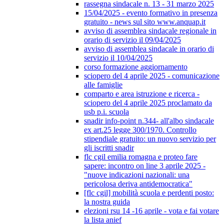
rassegna sindacale n. 13 - 31 marzo 2025
15/04/2025 - evento formativo in presenza
gratuito - news sul sito www.anquap.it
avviso di assemblea sindacale regionale in
orario di servizio il 09/04/2025
avviso di assemblea sindacale in orario di
servizio il 10/04/2025
corso formazione aggiornamento
sciopero del 4 aprile 2025 - comunicazione
alle famiglie
comparto e area istruzione e ricerca -
sciopero del 4 aprile 2025 proclamato da
usb p.i. scuola
snadir info-point n.344- all'albo sindacale
ex art.25 legge 300/1970. Controllo
stipendiale gratuito: un nuovo servizio per
gli iscritti snadir
flc cgil emilia romagna e proteo fare
sapere: incontro on line 3 aprile 2025 -
"nuove indicazioni nazionali: una
pericolosa deriva antidemocratica"
[flc cgil] mobilità scuola e perdenti posto:
la nostra guida
elezioni rsu 14 -16 aprile - vota e fai votare
la lista anief