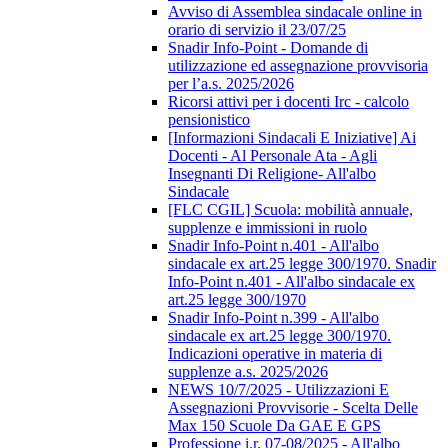
Avviso di Assemblea sindacale online in
orario di servizio il 23/07/25
Snadir Info-Point - Domande di
utilizzazione ed assegnazione provvisoria
per l’a.s. 2025/2026
Ricorsi attivi per i docenti Irc - calcolo
pensionistico
[Informazioni Sindacali E Iniziative] Ai
Docenti - Al Personale Ata - Agli
Insegnanti Di Religione- All'albo
Sindacale
[FLC CGIL] Scuola: mobilità annuale,
supplenze e immissioni in ruolo
Snadir Info-Point n.401 - All'albo
sindacale ex art.25 legge 300/1970. Snadir
Info-Point n.401 - All'albo sindacale ex
art.25 legge 300/1970
Snadir Info-Point n.399 - All'albo
sindacale ex art.25 legge 300/1970.
Indicazioni operative in materia di
supplenze a.s. 2025/2026
NEWS 10/7/2025 - Utilizzazioni E
Assegnazioni Provvisorie - Scelta Delle
Max 150 Scuole Da GAE E GPS
Professione i.r. 07-08/2025 - All'albo