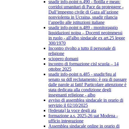
snadir info-point n.490 - flotilla e mean:
corridoi umanitari di Pace da proteggere -
Dall’impegno civile di Gaza all’azione
nonviolenta in Ucraina, snadir rilancia
l’appello alle istituzioni italiane
snadir info-point n.489 - monitoraggio
liquidazioni noipa – Docenti neoimmessi
in ruolo - all'albo sindacale ex art.25 legge
300/1970
Incontro rivolto a tutto il personale di
religione
sciopero domani
incontro di formazione cisl scuola – 14
ottobre 2025
snadir info-point n.485 - snadir/fgu al
senato su ddl reclutamento: è ora di passare
dalle parole ai fatti! Particolare attenzione è
stata dedicata alla condizione degli
insegnanti religione - albo
avviso di assemblea sindacale in orario di
servizio il 02/10/2025
[federata] la voce degli ata
formazione a.s. 2025-26 uat Modena -
ufficio integrazione
Assemblea sindacale online in orario di