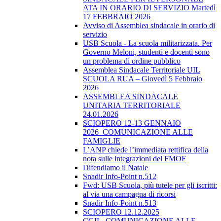
ATA IN ORARIO DI SERVIZIO Martedì
17 FEBBRAIO 2026
Avviso di Assemblea sindacale in orario di
servizio
USB Scuola - La scuola militarizzata. Per
Governo Meloni, studenti e docenti sono
un problema di ordine pubblico
Assemblea Sindacale Territoriale UIL
SCUOLA RUA – Giovedì 5 Febbraio
2026
ASSEMBLEA SINDACALE
UNITARIA TERRITORIALE
24.01.2026
SCIOPERO 12-13 GENNAIO
2026_COMUNICAZIONE ALLE
FAMIGLIE
L’ANP chiede l’immediata rettifica della
nota sulle integrazioni del FMOF
Difendiamo il Natale
Snadir Info-Point n.512
Fwd: USB Scuola, più tutele per gli iscritti:
al via una campagna di ricorsi
Snadir Info-Point n.513
SCIOPERO 12.12.2025
CGIL_COMUNICAZIONE ALLE