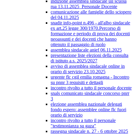
indizione assemblea sindacale uil scuola
rua 13.11.2025_Personale Docente
comunicazione alle famiglie dello sciopero
del 04.11.2025
snadir info-point n.496 - all'albo sindacale
ex art.25 legge 300/1970.Percorso di
formazione e periodo di prova dei docenti
neoassunti e dei docenti che hanno
ottenuto il passaggio di ruolo
assemblea sindacale anief 06.11.2025
presentazione liste elezioni della consulta
di istituto a.s. 2025/2027
avviso di assemblea sindacale online in
orario di servizio 23.10.2025
urgente flc cgil emilia romagna - Incontro
su pnnr 3 requisiti e dettagli
incontro rivolto a tutto il personale docente
snals comunicato sindacale concorso pnrr
3
elezione assemblea nazionale delegati
fondo espero: assemblee online flc fuori
orario di servizio
incontro rivolto a tutto il personale
"testimonianza su gaza"
rassegna sindacale n. 27 - 6 ottobre 2025