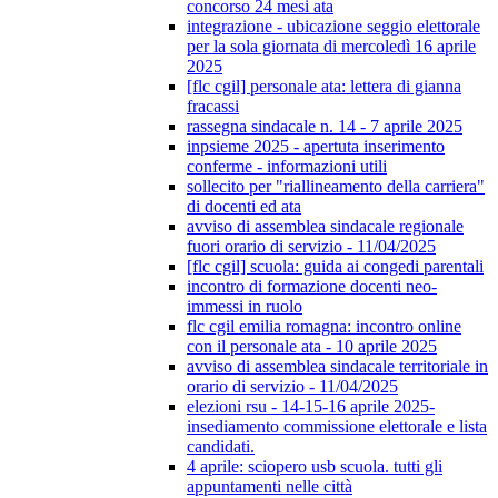
concorso 24 mesi ata
integrazione - ubicazione seggio elettorale
per la sola giornata di mercoledì 16 aprile
2025
[flc cgil] personale ata: lettera di gianna
fracassi
rassegna sindacale n. 14 - 7 aprile 2025
inpsieme 2025 - apertuta inserimento
conferme - informazioni utili
sollecito per "riallineamento della carriera"
di docenti ed ata
avviso di assemblea sindacale regionale
fuori orario di servizio - 11/04/2025
[flc cgil] scuola: guida ai congedi parentali
incontro di formazione docenti neo-
immessi in ruolo
flc cgil emilia romagna: incontro online
con il personale ata - 10 aprile 2025
avviso di assemblea sindacale territoriale in
orario di servizio - 11/04/2025
elezioni rsu - 14-15-16 aprile 2025-
insediamento commissione elettorale e lista
candidati.
4 aprile: sciopero usb scuola. tutti gli
appuntamenti nelle città