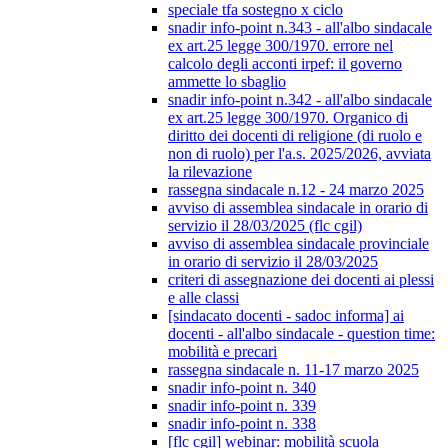
speciale tfa sostegno x ciclo
snadir info-point n.343 - all'albo sindacale
ex art.25 legge 300/1970. errore nel
calcolo degli acconti irpef: il governo
ammette lo sbaglio
snadir info-point n.342 - all'albo sindacale
ex art.25 legge 300/1970. Organico di
diritto dei docenti di religione (di ruolo e
non di ruolo) per l'a.s. 2025/2026, avviata
la rilevazione
rassegna sindacale n.12 - 24 marzo 2025
avviso di assemblea sindacale in orario di
servizio il 28/03/2025 (flc cgil)
avviso di assemblea sindacale provinciale
in orario di servizio il 28/03/2025
criteri di assegnazione dei docenti ai plessi
e alle classi
[sindacato docenti - sadoc informa] ai
docenti - all'albo sindacale - question time:
mobilità e precari
rassegna sindacale n. 11-17 marzo 2025
snadir info-point n. 340
snadir info-point n. 339
snadir info-point n. 338
[flc cgil] webinar: mobilità scuola