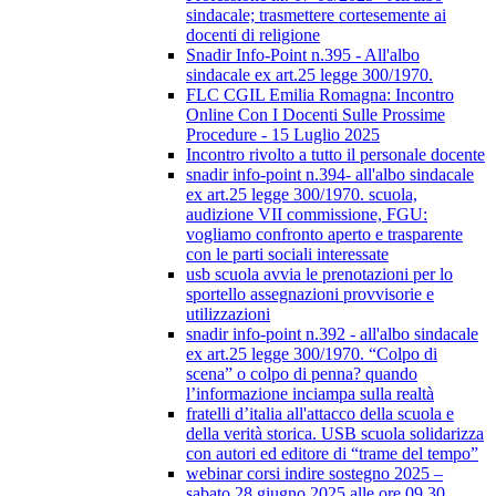
sindacale; trasmettere cortesemente ai
docenti di religione
Snadir Info-Point n.395 - All'albo
sindacale ex art.25 legge 300/1970.
FLC CGIL Emilia Romagna: Incontro
Online Con I Docenti Sulle Prossime
Procedure - 15 Luglio 2025
Incontro rivolto a tutto il personale docente
snadir info-point n.394- all'albo sindacale
ex art.25 legge 300/1970. scuola,
audizione VII commissione, FGU:
vogliamo confronto aperto e trasparente
con le parti sociali interessate
usb scuola avvia le prenotazioni per lo
sportello assegnazioni provvisorie e
utilizzazioni
snadir info-point n.392 - all'albo sindacale
ex art.25 legge 300/1970. “Colpo di
scena” o colpo di penna? quando
l’informazione inciampa sulla realtà
fratelli d’italia all'attacco della scuola e
della verità storica. USB scuola solidarizza
con autori ed editore di “trame del tempo”
webinar corsi indire sostegno 2025 –
sabato 28 giugno 2025 alle ore 09.30