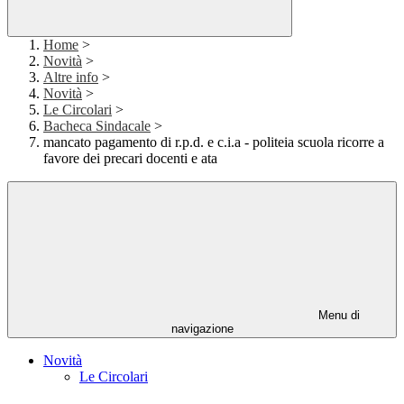
Home
>
Novità
>
Altre info
>
Novità
>
Le Circolari
>
Bacheca Sindacale
>
mancato pagamento di r.p.d. e c.i.a - politeia scuola ricorre a
favore dei precari docenti e ata
Menu di
navigazione
Novità
Le Circolari