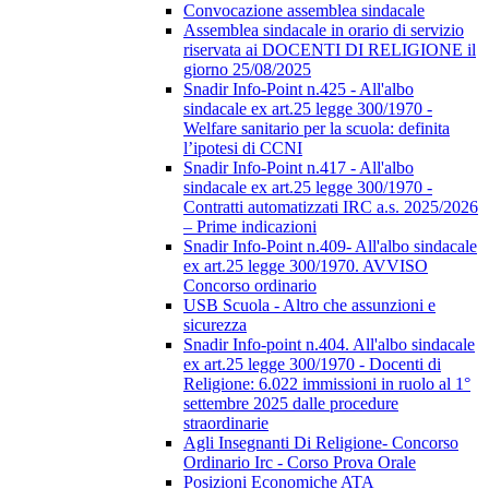
Convocazione assemblea sindacale
Assemblea sindacale in orario di servizio
riservata ai DOCENTI DI RELIGIONE il
giorno 25/08/2025
Snadir Info-Point n.425 - All'albo
sindacale ex art.25 legge 300/1970 -
Welfare sanitario per la scuola: definita
l’ipotesi di CCNI
Snadir Info-Point n.417 - All'albo
sindacale ex art.25 legge 300/1970 -
Contratti automatizzati IRC a.s. 2025/2026
– Prime indicazioni
Snadir Info-Point n.409- All'albo sindacale
ex art.25 legge 300/1970. AVVISO
Concorso ordinario
USB Scuola - Altro che assunzioni e
sicurezza
Snadir Info-point n.404. All'albo sindacale
ex art.25 legge 300/1970 - Docenti di
Religione: 6.022 immissioni in ruolo al 1°
settembre 2025 dalle procedure
straordinarie
Agli Insegnanti Di Religione- Concorso
Ordinario Irc - Corso Prova Orale
Posizioni Economiche ATA