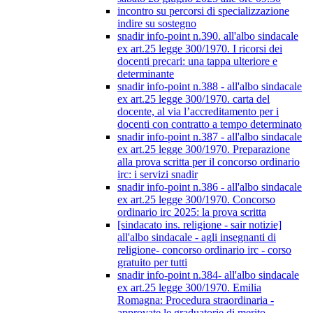
incontro su percorsi di specializzazione
indire su sostegno
snadir info-point n.390. all'albo sindacale
ex art.25 legge 300/1970. I ricorsi dei
docenti precari: una tappa ulteriore e
determinante
snadir info-point n.388 - all'albo sindacale
ex art.25 legge 300/1970. carta del
docente, al via l’accreditamento per i
docenti con contratto a tempo determinato
snadir info-point n.387 - all'albo sindacale
ex art.25 legge 300/1970. Preparazione
alla prova scritta per il concorso ordinario
irc: i servizi snadir
snadir info-point n.386 - all'albo sindacale
ex art.25 legge 300/1970. Concorso
ordinario irc 2025: la prova scritta
[sindacato ins. religione - sair notizie]
all'albo sindacale - agli insegnanti di
religione- concorso ordinario irc - corso
gratuito per tutti
snadir info-point n.384- all'albo sindacale
ex art.25 legge 300/1970. Emilia
Romagna: Procedura straordinaria -
approvate le graduatorie di merito