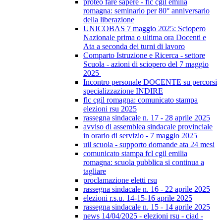
proteo fare sapere - flc cgil emilia
romagna: seminario per 80° anniversario
della liberazione
UNICOBAS 7 maggio 2025: Sciopero
Nazionale prima o ultima ora Docenti e
Ata a seconda dei turni di lavoro
Comparto Istruzione e Ricerca - settore
Scuola - azioni di sciopero del 7 maggio
2025
Incontro personale DOCENTE su percorsi
specializzazione INDIRE
flc cgil romagna: comunicato stampa
elezioni rsu 2025
rassegna sindacale n. 17 - 28 aprile 2025
avviso di assemblea sindacale provinciale
in orario di servizio - 7 maggio 2025
uil scuola - supporto domande ata 24 mesi
comunicato stampa fcl cgil emilia
romagna: scuola pubblica si continua a
tagliare
proclamazione eletti rsu
rassegna sindacale n. 16 - 22 aprile 2025
elezioni r.s.u. 14-15-16 aprile 2025
rassegna sindacale n. 15 - 14 aprile 2025
news 14/04/2025 - elezioni rsu - ciad -