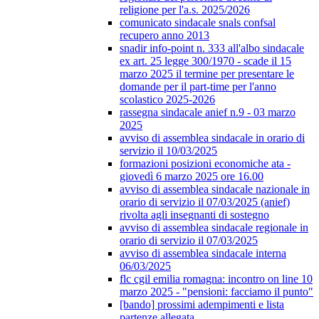
religione per l'a.s. 2025/2026
comunicato sindacale snals confsal
recupero anno 2013
snadir info-point n. 333 all'albo sindacale
ex art. 25 legge 300/1970 - scade il 15
marzo 2025 il termine per presentare le
domande per il part-time per l'anno
scolastico 2025-2026
rassegna sindacale anief n.9 - 03 marzo
2025
avviso di assemblea sindacale in orario di
servizio il 10/03/2025
formazioni posizioni economiche ata -
giovedì 6 marzo 2025 ore 16.00
avviso di assemblea sindacale nazionale in
orario di servizio il 07/03/2025 (anief)
rivolta agli insegnanti di sostegno
avviso di assemblea sindacale regionale in
orario di servizio il 07/03/2025
avviso di assemblea sindacale interna
06/03/2025
flc cgil emilia romagna: incontro on line 10
marzo 2025 - "pensioni: facciamo il punto"
[bando] prossimi adempimenti e lista
partenze allegata