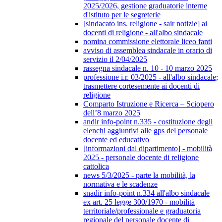
2025/2026, gestione graduatorie interne
d'istituto per le segreterie
[sindacato ins. religione - sair notizie] ai
docenti di religione - all'albo sindacale
nomina commissione elettorale liceo fanti
avviso di assemblea sindacale in orario di
servizio il 2/04/2025
rassegna sindacale n. 10 - 10 marzo 2025
professione i.r. 03/2025 - all'albo sindacale;
trasmettere cortesemente ai docenti di
religione
Comparto Istruzione e Ricerca – Sciopero
dell’8 marzo 2025
andir info-point n.335 - costituzione degli
elenchi aggiuntivi alle gps del personale
docente ed educativo
[informazioni dal dipartimento] - mobilità
2025 - personale docente di religione
cattolica
news 5/3/2025 - parte la mobilità, la
normativa e le scadenze
snadir info-point n.334 all'albo sindacale
ex art. 25 legge 300/1970 - mobilità
territoriale/professionale e graduatoria
regionale del personale docente di