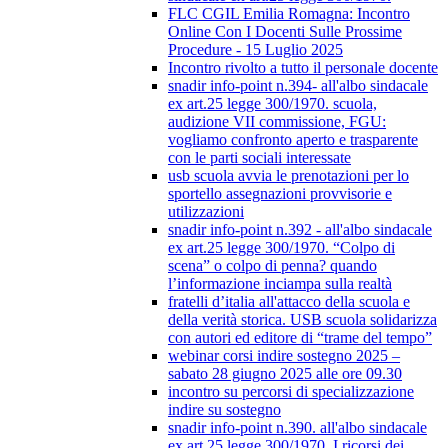
FLC CGIL Emilia Romagna: Incontro
Online Con I Docenti Sulle Prossime
Procedure - 15 Luglio 2025
Incontro rivolto a tutto il personale docente
snadir info-point n.394- all'albo sindacale
ex art.25 legge 300/1970. scuola,
audizione VII commissione, FGU:
vogliamo confronto aperto e trasparente
con le parti sociali interessate
usb scuola avvia le prenotazioni per lo
sportello assegnazioni provvisorie e
utilizzazioni
snadir info-point n.392 - all'albo sindacale
ex art.25 legge 300/1970. “Colpo di
scena” o colpo di penna? quando
l’informazione inciampa sulla realtà
fratelli d’italia all'attacco della scuola e
della verità storica. USB scuola solidarizza
con autori ed editore di “trame del tempo”
webinar corsi indire sostegno 2025 –
sabato 28 giugno 2025 alle ore 09.30
incontro su percorsi di specializzazione
indire su sostegno
snadir info-point n.390. all'albo sindacale
ex art.25 legge 300/1970. I ricorsi dei