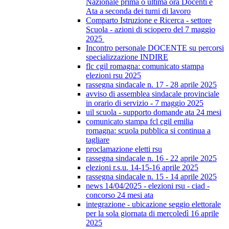
Nazionale prima o ultima ora Docenti e
Ata a seconda dei turni di lavoro
Comparto Istruzione e Ricerca - settore
Scuola - azioni di sciopero del 7 maggio
2025
Incontro personale DOCENTE su percorsi
specializzazione INDIRE
flc cgil romagna: comunicato stampa
elezioni rsu 2025
rassegna sindacale n. 17 - 28 aprile 2025
avviso di assemblea sindacale provinciale
in orario di servizio - 7 maggio 2025
uil scuola - supporto domande ata 24 mesi
comunicato stampa fcl cgil emilia
romagna: scuola pubblica si continua a
tagliare
proclamazione eletti rsu
rassegna sindacale n. 16 - 22 aprile 2025
elezioni r.s.u. 14-15-16 aprile 2025
rassegna sindacale n. 15 - 14 aprile 2025
news 14/04/2025 - elezioni rsu - ciad -
concorso 24 mesi ata
integrazione - ubicazione seggio elettorale
per la sola giornata di mercoledì 16 aprile
2025