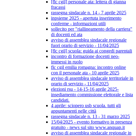
[flc cgil] personale ata: lettera di gianna
fracassi
rassegna sindacale n. 14 - 7 aprile 2025
inpsieme 2025 - apertuta inserimento
conferme - informazioni utili
sollecito per "riallineamento della carriera"
di docenti ed ata
avviso di assemblea sindacale regionale
fuori orario di servizio - 11/04/2025
[flc cgil] scuola: guida ai congedi parentali
incontro di formazione docenti neo-
immessi in ruolo
flc cgil emilia romagna: incontro online
con il personale ata - 10 aprile 2025
avviso di assemblea sindacale territoriale in
orario di servizio - 11/04/2025
elezioni rsu - 14-15-16 aprile 2025-
insediamento commissione elettorale e lista
candidati.
4 aprile: sciopero usb scuola. tutti gli
appuntamenti nelle città
rassegna sindacale n. 13 - 31 marzo 2025
15/04/2025 - evento formativo in presenza
gratuito - news sul sito www.anquap.it
avviso di assemblea sindacale regionale in