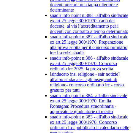
docenti precari: una tappa ulteriore e
determinante
snadir info-point n.388 - all'albo sindacale
ex art.25 legge 300/1970. carta del
docente, al via l’accreditamento per i
docenti con contratto a tempo determinato
snadir info-point n.387 - all'albo sindacale
ex art.25 legge 300/1970. Preparazione
alla prova scritta per il concorso ordinario
irc: i servizi snadir
snadir info-point n.386 - all'albo sindacale
ex art.25 legge 300/1970. Concorso
ordinario irc 2025: la prova scritta
[sindacato ins. religione - sair notizie]
all'albo sindacale - agli insegnanti di
religione- concorso ordinario irc - corso
gratuito per tutti
snadir info-point n.384- all'albo sindacale
ex art.25 legge 300/1970. Emilia
Romagna: Procedura straordinaria -
approvate le graduatorie di merito
snadir info-point n.383 - all'albo sindacale
ex art.25 legge 300/1970. Concorso
ordinario Irc: pubblicato il calendario delle
prove scritte