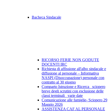
Bacheca Sindacale
RICORSO FERIE NON GODUTE
DOCENTI IRC
Richiesta di affissione all'albo sindacale e
diffusione al personale – Informativa
NASPI (Disoccupazione) personale con
contratto al 30 giugno
Comparto Istruzione e Ricerca_ sciopero
breve degli scrutini con esclusione delle
classi terminali_ varie date
Comunicazione alle famiglie- Sciopero 29
Maggio 2026
ASSISTENZA CAF AL PERSONALE