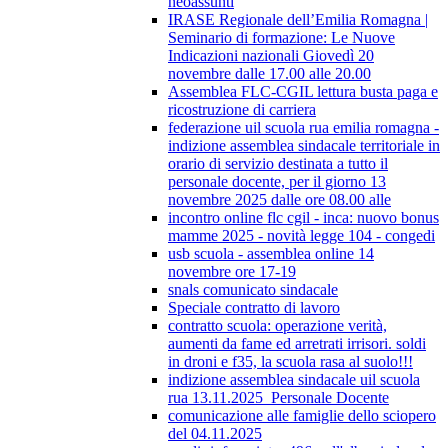
neoassunti
IRASE Regionale dell’Emilia Romagna |
Seminario di formazione: Le Nuove
Indicazioni nazionali Giovedì 20
novembre dalle 17.00 alle 20.00
Assemblea FLC-CGIL lettura busta paga e
ricostruzione di carriera
federazione uil scuola rua emilia romagna -
indizione assemblea sindacale territoriale in
orario di servizio destinata a tutto il
personale docente, per il giorno 13
novembre 2025 dalle ore 08.00 alle
incontro online flc cgil - inca: nuovo bonus
mamme 2025 - novità legge 104 - congedi
usb scuola - assemblea online 14
novembre ore 17-19
snals comunicato sindacale
Speciale contratto di lavoro
contratto scuola: operazione verità,
aumenti da fame ed arretrati irrisori. soldi
in droni e f35, la scuola rasa al suolo!!!
indizione assemblea sindacale uil scuola
rua 13.11.2025_Personale Docente
comunicazione alle famiglie dello sciopero
del 04.11.2025