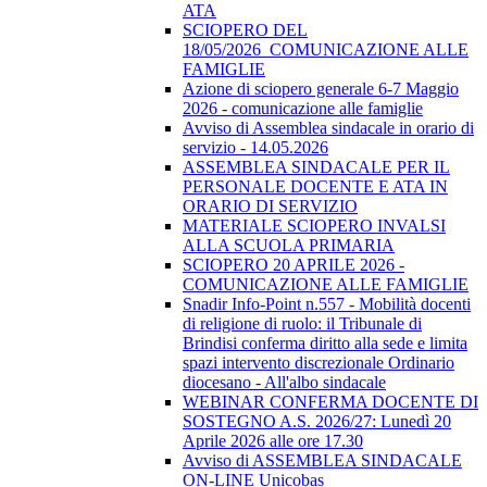
ATA
SCIOPERO DEL
18/05/2026_COMUNICAZIONE ALLE
FAMIGLIE
Azione di sciopero generale 6-7 Maggio
2026 - comunicazione alle famiglie
Avviso di Assemblea sindacale in orario di
servizio - 14.05.2026
ASSEMBLEA SINDACALE PER IL
PERSONALE DOCENTE E ATA IN
ORARIO DI SERVIZIO
MATERIALE SCIOPERO INVALSI
ALLA SCUOLA PRIMARIA
SCIOPERO 20 APRILE 2026 -
COMUNICAZIONE ALLE FAMIGLIE
Snadir Info-Point n.557 - Mobilità docenti
di religione di ruolo: il Tribunale di
Brindisi conferma diritto alla sede e limita
spazi intervento discrezionale Ordinario
diocesano - All'albo sindacale
WEBINAR CONFERMA DOCENTE DI
SOSTEGNO A.S. 2026/27: Lunedì 20
Aprile 2026 alle ore 17.30
Avviso di ASSEMBLEA SINDACALE
ON-LINE Unicobas