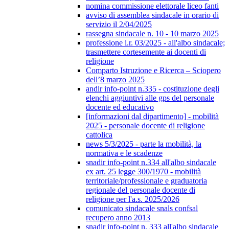
nomina commissione elettorale liceo fanti
avviso di assemblea sindacale in orario di
servizio il 2/04/2025
rassegna sindacale n. 10 - 10 marzo 2025
professione i.r. 03/2025 - all'albo sindacale;
trasmettere cortesemente ai docenti di
religione
Comparto Istruzione e Ricerca – Sciopero
dell’8 marzo 2025
andir info-point n.335 - costituzione degli
elenchi aggiuntivi alle gps del personale
docente ed educativo
[informazioni dal dipartimento] - mobilità
2025 - personale docente di religione
cattolica
news 5/3/2025 - parte la mobilità, la
normativa e le scadenze
snadir info-point n.334 all'albo sindacale
ex art. 25 legge 300/1970 - mobilità
territoriale/professionale e graduatoria
regionale del personale docente di
religione per l'a.s. 2025/2026
comunicato sindacale snals confsal
recupero anno 2013
snadir info-point n. 333 all'albo sindacale