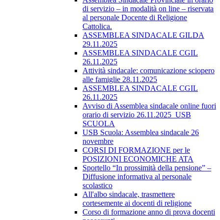
di servizio – in modalità on line – riservata
al personale Docente di Religione
Cattolica.
ASSEMBLEA SINDACALE GILDA
29.11.2025
ASSEMBLEA SINDACALE CGIL
26.11.2025
Attività sindacale: comunicazione sciopero
alle famiglie 28.11.2025
ASSEMBLEA SINDACALE CGIL
26.11.2025
Avviso di Assemblea sindacale online fuori
orario di servizio 26.11.2025_USB
SCUOLA
USB Scuola: Assemblea sindacale 26
novembre
CORSI DI FORMAZIONE per le
POSIZIONI ECONOMICHE ATA
Sportello “In prossimità della pensione” –
Diffusione informativa al personale
scolastico
All'albo sindacale, trasmettere
cortesemente ai docenti di religione
Corso di formazione anno di prova docenti