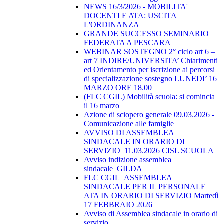
NEWS 16/3/2026 - MOBILITA'
DOCENTI E ATA: USCITA
L'ORDINANZA
GRANDE SUCCESSO SEMINARIO
FEDERATA A PESCARA
WEBINAR SOSTEGNO 2° ciclo art 6 –
art 7 INDIRE/UNIVERSITA’ Chiarimenti
ed Orientamento per iscrizione ai percorsi
di specializzazione sostegno LUNEDI’ 16
MARZO ORE 18.00
(FLC CGIL) Mobilità scuola: si comincia
il 16 marzo
Azione di sciopero generale 09.03.2026 -
Comunicazione alle famiglie
AVVISO DI ASSEMBLEA
SINDACALE IN ORARIO DI
SERVIZIO_11.03.2026 CISL SCUOLA
Avviso indizione assemblea
sindacale_GILDA
FLC CGIL_ASSEMBLEA
SINDACALE PER IL PERSONALE
ATA IN ORARIO DI SERVIZIO Martedì
17 FEBBRAIO 2026
Avviso di Assemblea sindacale in orario di
servizio