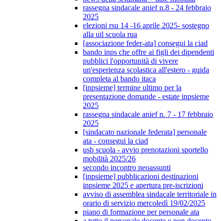
rassegna sindacale anief n.8 - 24 febbraio
2025
elezioni rsu 14 -16 aprile 2025- sostegno
alla uil scuola rua
[associazione feder-ata] consegui la ciad
bando inps che offre ai figli dei dipendenti
pubblici l'opportunità di vivere
un'esperienza scolastica all'estero - guida
completa al bando itaca
[inpsieme] termine ultimo per la
presentazione domande - estate inpsieme
2025
rassegna sindacale anief n. 7 - 17 febbraio
2025
[sindacato nazionale federata] personale
ata - consegui la ciad
usb scuola - avvio prenotazioni sportello
mobilità 2025/26
secondo incontro neoassunti
[inpsieme] pubblicazioni destinazioni
inpsieme 2025 e apertura pre-iscrizioni
avviso di assemblea sindacale territoriale in
orario di servizio mercoledì 19/02/2025
piano di formazione per personale ata
a tutto il personale docente e non docente -