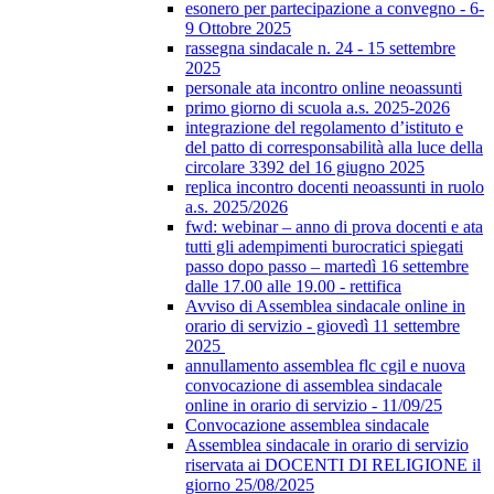
esonero per partecipazione a convegno - 6-
9 Ottobre 2025
rassegna sindacale n. 24 - 15 settembre
2025
personale ata incontro online neoassunti
primo giorno di scuola a.s. 2025-2026
integrazione del regolamento d’istituto e
del patto di corresponsabilità alla luce della
circolare 3392 del 16 giugno 2025
replica incontro docenti neoassunti in ruolo
a.s. 2025/2026
fwd: webinar – anno di prova docenti e ata
tutti gli adempimenti burocratici spiegati
passo dopo passo – martedì 16 settembre
dalle 17.00 alle 19.00 - rettifica
Avviso di Assemblea sindacale online in
orario di servizio - giovedì 11 settembre
2025
annullamento assemblea flc cgil e nuova
convocazione di assemblea sindacale
online in orario di servizio - 11/09/25
Convocazione assemblea sindacale
Assemblea sindacale in orario di servizio
riservata ai DOCENTI DI RELIGIONE il
giorno 25/08/2025