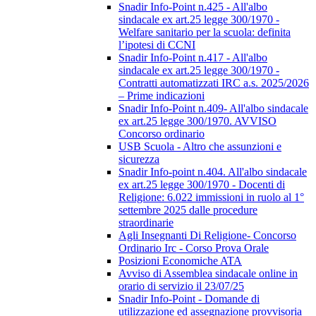
Snadir Info-Point n.425 - All'albo
sindacale ex art.25 legge 300/1970 -
Welfare sanitario per la scuola: definita
l’ipotesi di CCNI
Snadir Info-Point n.417 - All'albo
sindacale ex art.25 legge 300/1970 -
Contratti automatizzati IRC a.s. 2025/2026
– Prime indicazioni
Snadir Info-Point n.409- All'albo sindacale
ex art.25 legge 300/1970. AVVISO
Concorso ordinario
USB Scuola - Altro che assunzioni e
sicurezza
Snadir Info-point n.404. All'albo sindacale
ex art.25 legge 300/1970 - Docenti di
Religione: 6.022 immissioni in ruolo al 1°
settembre 2025 dalle procedure
straordinarie
Agli Insegnanti Di Religione- Concorso
Ordinario Irc - Corso Prova Orale
Posizioni Economiche ATA
Avviso di Assemblea sindacale online in
orario di servizio il 23/07/25
Snadir Info-Point - Domande di
utilizzazione ed assegnazione provvisoria