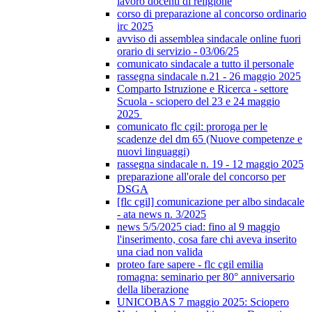
lavoro docenti di religione
corso di preparazione al concorso ordinario
irc 2025
avviso di assemblea sindacale online fuori
orario di servizio - 03/06/25
comunicato sindacale a tutto il personale
rassegna sindacale n.21 - 26 maggio 2025
Comparto Istruzione e Ricerca - settore
Scuola - sciopero del 23 e 24 maggio
2025
comunicato flc cgil: proroga per le
scadenze del dm 65 (Nuove competenze e
nuovi linguaggi)
rassegna sindacale n. 19 - 12 maggio 2025
preparazione all'orale del concorso per
DSGA
[flc cgil] comunicazione per albo sindacale
- ata news n. 3/2025
news 5/5/2025 ciad: fino al 9 maggio
l'inserimento, cosa fare chi aveva inserito
una ciad non valida
proteo fare sapere - flc cgil emilia
romagna: seminario per 80° anniversario
della liberazione
UNICOBAS 7 maggio 2025: Sciopero