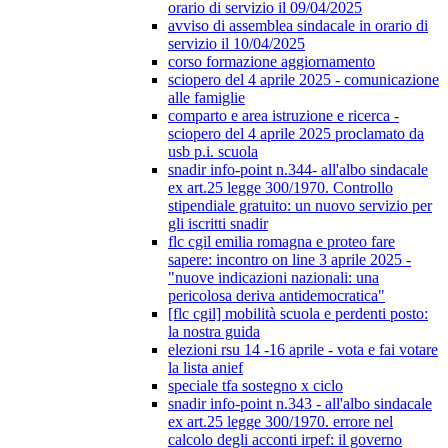
orario di servizio il 09/04/2025
avviso di assemblea sindacale in orario di
servizio il 10/04/2025
corso formazione aggiornamento
sciopero del 4 aprile 2025 - comunicazione
alle famiglie
comparto e area istruzione e ricerca -
sciopero del 4 aprile 2025 proclamato da
usb p.i. scuola
snadir info-point n.344- all'albo sindacale
ex art.25 legge 300/1970. Controllo
stipendiale gratuito: un nuovo servizio per
gli iscritti snadir
flc cgil emilia romagna e proteo fare
sapere: incontro on line 3 aprile 2025 -
"nuove indicazioni nazionali: una
pericolosa deriva antidemocratica"
[flc cgil] mobilità scuola e perdenti posto:
la nostra guida
elezioni rsu 14 -16 aprile - vota e fai votare
la lista anief
speciale tfa sostegno x ciclo
snadir info-point n.343 - all'albo sindacale
ex art.25 legge 300/1970. errore nel
calcolo degli acconti irpef: il governo