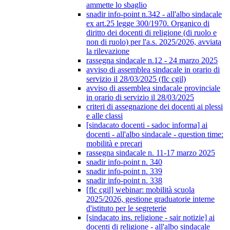
ammette lo sbaglio
snadir info-point n.342 - all'albo sindacale
ex art.25 legge 300/1970. Organico di
diritto dei docenti di religione (di ruolo e
non di ruolo) per l'a.s. 2025/2026, avviata
la rilevazione
rassegna sindacale n.12 - 24 marzo 2025
avviso di assemblea sindacale in orario di
servizio il 28/03/2025 (flc cgil)
avviso di assemblea sindacale provinciale
in orario di servizio il 28/03/2025
criteri di assegnazione dei docenti ai plessi
e alle classi
[sindacato docenti - sadoc informa] ai
docenti - all'albo sindacale - question time:
mobilità e precari
rassegna sindacale n. 11-17 marzo 2025
snadir info-point n. 340
snadir info-point n. 339
snadir info-point n. 338
[flc cgil] webinar: mobilità scuola
2025/2026, gestione graduatorie interne
d'istituto per le segreterie
[sindacato ins. religione - sair notizie] ai
docenti di religione - all'albo sindacale