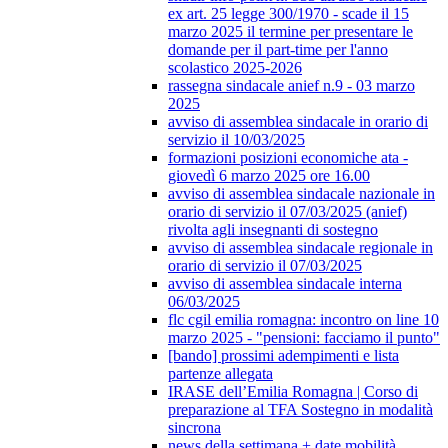
ex art. 25 legge 300/1970 - scade il 15
marzo 2025 il termine per presentare le
domande per il part-time per l'anno
scolastico 2025-2026
rassegna sindacale anief n.9 - 03 marzo
2025
avviso di assemblea sindacale in orario di
servizio il 10/03/2025
formazioni posizioni economiche ata -
giovedì 6 marzo 2025 ore 16.00
avviso di assemblea sindacale nazionale in
orario di servizio il 07/03/2025 (anief)
rivolta agli insegnanti di sostegno
avviso di assemblea sindacale regionale in
orario di servizio il 07/03/2025
avviso di assemblea sindacale interna
06/03/2025
flc cgil emilia romagna: incontro on line 10
marzo 2025 - "pensioni: facciamo il punto"
[bando] prossimi adempimenti e lista
partenze allegata
IRASE dell’Emilia Romagna | Corso di
preparazione al TFA Sostegno in modalità
sincrona
news della settimana + date mobilità