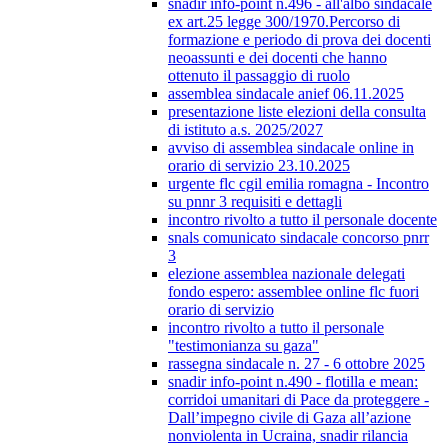
snadir info-point n.496 - all'albo sindacale
ex art.25 legge 300/1970.Percorso di
formazione e periodo di prova dei docenti
neoassunti e dei docenti che hanno
ottenuto il passaggio di ruolo
assemblea sindacale anief 06.11.2025
presentazione liste elezioni della consulta
di istituto a.s. 2025/2027
avviso di assemblea sindacale online in
orario di servizio 23.10.2025
urgente flc cgil emilia romagna - Incontro
su pnnr 3 requisiti e dettagli
incontro rivolto a tutto il personale docente
snals comunicato sindacale concorso pnrr
3
elezione assemblea nazionale delegati
fondo espero: assemblee online flc fuori
orario di servizio
incontro rivolto a tutto il personale
"testimonianza su gaza"
rassegna sindacale n. 27 - 6 ottobre 2025
snadir info-point n.490 - flotilla e mean:
corridoi umanitari di Pace da proteggere -
Dall’impegno civile di Gaza all’azione
nonviolenta in Ucraina, snadir rilancia