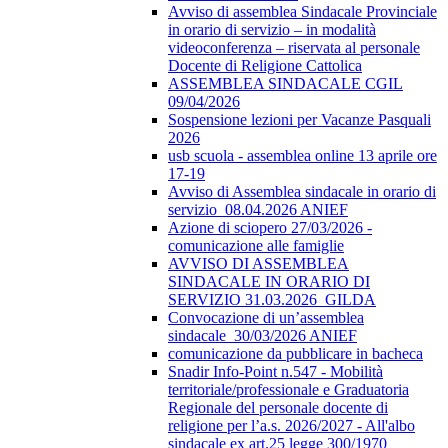
Avviso di assemblea Sindacale Provinciale
in orario di servizio – in modalità
videoconferenza – riservata al personale
Docente di Religione Cattolica
ASSEMBLEA SINDACALE CGIL
09/04/2026
Sospensione lezioni per Vacanze Pasquali
2026
usb scuola - assemblea online 13 aprile ore
17-19
Avviso di Assemblea sindacale in orario di
servizio_08.04.2026 ANIEF
Azione di sciopero 27/03/2026 -
comunicazione alle famiglie
AVVISO DI ASSEMBLEA
SINDACALE IN ORARIO DI
SERVIZIO 31.03.2026_GILDA
Convocazione di un’assemblea
sindacale_30/03/2026 ANIEF
comunicazione da pubblicare in bacheca
Snadir Info-Point n.547 - Mobilità
territoriale/professionale e Graduatoria
Regionale del personale docente di
religione per l’a.s. 2026/2027 - All'albo
sindacale ex art.25 legge 300/1970