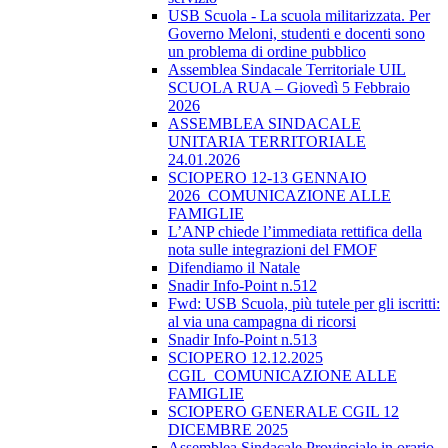
USB Scuola - La scuola militarizzata. Per
Governo Meloni, studenti e docenti sono
un problema di ordine pubblico
Assemblea Sindacale Territoriale UIL
SCUOLA RUA – Giovedì 5 Febbraio
2026
ASSEMBLEA SINDACALE
UNITARIA TERRITORIALE
24.01.2026
SCIOPERO 12-13 GENNAIO
2026_COMUNICAZIONE ALLE
FAMIGLIE
L’ANP chiede l’immediata rettifica della
nota sulle integrazioni del FMOF
Difendiamo il Natale
Snadir Info-Point n.512
Fwd: USB Scuola, più tutele per gli iscritti:
al via una campagna di ricorsi
Snadir Info-Point n.513
SCIOPERO 12.12.2025
CGIL_COMUNICAZIONE ALLE
FAMIGLIE
SCIOPERO GENERALE CGIL 12
DICEMBRE 2025
Assemblea Sindacale Provinciale in orario