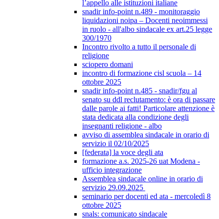
l’appello alle istituzioni italiane
snadir info-point n.489 - monitoraggio
liquidazioni noipa – Docenti neoimmessi
in ruolo - all'albo sindacale ex art.25 legge
300/1970
Incontro rivolto a tutto il personale di
religione
sciopero domani
incontro di formazione cisl scuola – 14
ottobre 2025
snadir info-point n.485 - snadir/fgu al
senato su ddl reclutamento: è ora di passare
dalle parole ai fatti! Particolare attenzione è
stata dedicata alla condizione degli
insegnanti religione - albo
avviso di assemblea sindacale in orario di
servizio il 02/10/2025
[federata] la voce degli ata
formazione a.s. 2025-26 uat Modena -
ufficio integrazione
Assemblea sindacale online in orario di
servizio 29.09.2025
seminario per docenti ed ata - mercoledì 8
ottobre 2025
snals: comunicato sindacale