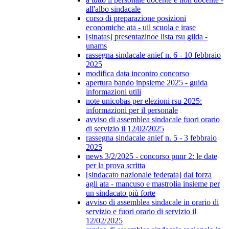
all'albo sindacale
corso di preparazione posizioni
economiche ata - uil scuola e irase
[sinatas] presentazinoe lista rsu gilda -
unams
rassegna sindacale anief n. 6 - 10 febbraio
2025
modifica data incontro concorso
apertura bando inpsieme 2025 - guida
informazioni utili
note unicobas per elezioni rsu 2025:
informazioni per il personale
avviso di assemblea sindacale fuori orario
di servizio il 12/02/2025
rassegna sindacale anief n. 5 - 3 febbraio
2025
news 3/2/2025 - concorso pnnr 2: le date
per la prova scritta
[sindacato nazionale federata] dai forza
agli ata - mancuso e mastrolia insieme per
un sindacato più forte
avviso di assemblea sindacale in orario di
servizio e fuori orario di servizio il
12/02/2025