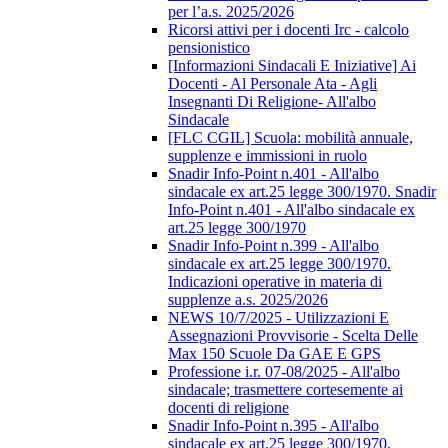
per l’a.s. 2025/2026
Ricorsi attivi per i docenti Irc - calcolo
pensionistico
[Informazioni Sindacali E Iniziative] Ai
Docenti - Al Personale Ata - Agli
Insegnanti Di Religione- All'albo
Sindacale
[FLC CGIL] Scuola: mobilità annuale,
supplenze e immissioni in ruolo
Snadir Info-Point n.401 - All'albo
sindacale ex art.25 legge 300/1970. Snadir
Info-Point n.401 - All'albo sindacale ex
art.25 legge 300/1970
Snadir Info-Point n.399 - All'albo
sindacale ex art.25 legge 300/1970.
Indicazioni operative in materia di
supplenze a.s. 2025/2026
NEWS 10/7/2025 - Utilizzazioni E
Assegnazioni Provvisorie - Scelta Delle
Max 150 Scuole Da GAE E GPS
Professione i.r. 07-08/2025 - All'albo
sindacale; trasmettere cortesemente ai
docenti di religione
Snadir Info-Point n.395 - All'albo
sindacale ex art.25 legge 300/1970.