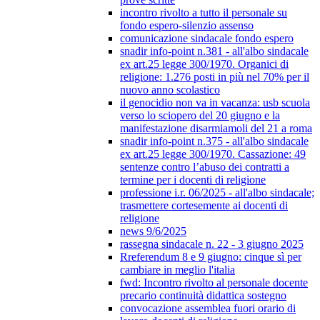
incontro rivolto a tutto il personale su
fondo espero-silenzio assenso
comunicazione sindacale fondo espero
snadir info-point n.381 - all'albo sindacale
ex art.25 legge 300/1970. Organici di
religione: 1.276 posti in più nel 70% per il
nuovo anno scolastico
il genocidio non va in vacanza: usb scuola
verso lo sciopero del 20 giugno e la
manifestazione disarmiamoli del 21 a roma
snadir info-point n.375 - all'albo sindacale
ex art.25 legge 300/1970. Cassazione: 49
sentenze contro l’abuso dei contratti a
termine per i docenti di religione
professione i.r. 06/2025 - all'albo sindacale;
trasmettere cortesemente ai docenti di
religione
news 9/6/2025
rassegna sindacale n. 22 - 3 giugno 2025
Rreferendum 8 e 9 giugno: cinque sì per
cambiare in meglio l'italia
fwd: Incontro rivolto al personale docente
precario continuità didattica sostegno
convocazione assemblea fuori orario di