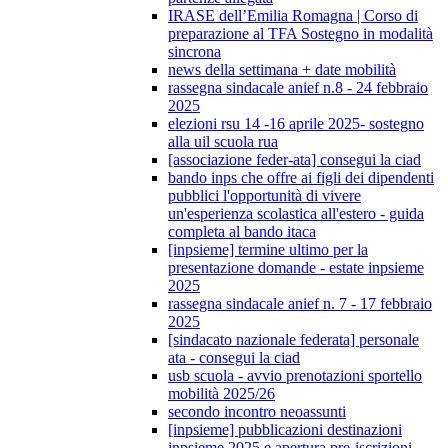
IRASE dell’Emilia Romagna | Corso di
preparazione al TFA Sostegno in modalità
sincrona
news della settimana + date mobilità
rassegna sindacale anief n.8 - 24 febbraio
2025
elezioni rsu 14 -16 aprile 2025- sostegno
alla uil scuola rua
[associazione feder-ata] consegui la ciad
bando inps che offre ai figli dei dipendenti
pubblici l'opportunità di vivere
un'esperienza scolastica all'estero - guida
completa al bando itaca
[inpsieme] termine ultimo per la
presentazione domande - estate inpsieme
2025
rassegna sindacale anief n. 7 - 17 febbraio
2025
[sindacato nazionale federata] personale
ata - consegui la ciad
usb scuola - avvio prenotazioni sportello
mobilità 2025/26
secondo incontro neoassunti
[inpsieme] pubblicazioni destinazioni
inpsieme 2025 e apertura pre-iscrizioni