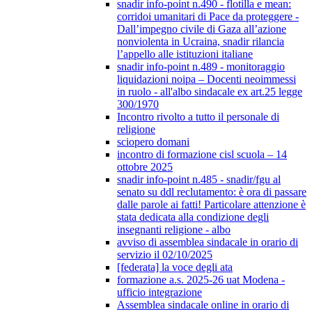
snadir info-point n.490 - flotilla e mean:
corridoi umanitari di Pace da proteggere -
Dall’impegno civile di Gaza all’azione
nonviolenta in Ucraina, snadir rilancia
l’appello alle istituzioni italiane
snadir info-point n.489 - monitoraggio
liquidazioni noipa – Docenti neoimmessi
in ruolo - all'albo sindacale ex art.25 legge
300/1970
Incontro rivolto a tutto il personale di
religione
sciopero domani
incontro di formazione cisl scuola – 14
ottobre 2025
snadir info-point n.485 - snadir/fgu al
senato su ddl reclutamento: è ora di passare
dalle parole ai fatti! Particolare attenzione è
stata dedicata alla condizione degli
insegnanti religione - albo
avviso di assemblea sindacale in orario di
servizio il 02/10/2025
[federata] la voce degli ata
formazione a.s. 2025-26 uat Modena -
ufficio integrazione
Assemblea sindacale online in orario di