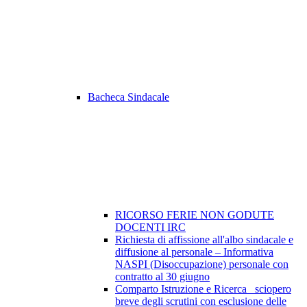
Bacheca Sindacale
RICORSO FERIE NON GODUTE
DOCENTI IRC
Richiesta di affissione all'albo sindacale e
diffusione al personale – Informativa
NASPI (Disoccupazione) personale con
contratto al 30 giugno
Comparto Istruzione e Ricerca_ sciopero
breve degli scrutini con esclusione delle