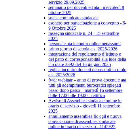
servizio 29.09.2025
seminario per docenti ed ata - mercoledì 8
ottobre 2025
snals: comunicato sindacale
esonero per partecipazione a convegno - 6-
9 Ottobre 2025
rassegna sindacale n. 24 - 15 settembre
2025
personale ata incontro online neoassunti
primo giorno di scuola a.s. 2025-2026
integrazione del regolamento d’istituto e
del patto di corresponsabilità alla luce della
circolare 3392 del 16 giugno 2025
replica incontro docenti neoassunti in ruolo
a.s. 2025/2026
fwd: webinar – anno di prova docenti e ata
tutti gli adempimenti burocratici spiegati
passo dopo passo – martedì 16 settembre
dalle 17.00 alle 19.00 - rettifica
Avviso di Assemblea sindacale online in
orario di servizio - giovedì 11 settembre
2025
annullamento assemblea flc cgil e nuova
convocazione di assemblea sindacale
online in orario di servizio - 11/09/25