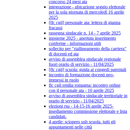
concorso 24 mesi ata
integrazione - ubicazione seggio elettorale
per la sola giornata di mercoledì 16 aprile
2025
[flc cgil] personale ata: lettera di gianna
fracassi
rassegna sindacale n. 14 - 7 aprile 2025
inpsieme 2025 - apertuta inserimento
conferme - informazioni utili
sollecito per "riallineamento della carriera"
di docenti ed ata
avviso di assemblea sindacale regionale
fuori orario di servizio - 11/04/2025
[flc cgil] scuola: guida ai congedi parentali
incontro di formazione docenti neo-
immessi in ruolo
flc cgil emilia romagna: incontro online
con il personale ata - 10 aprile 2025
avviso di assemblea sindacale territoriale in
orario di servizio - 11/04/2025
elezioni rsu - 14-15-16 aprile 2025-
insediamento commissione elettorale e lista
candidati.
4 aprile: sciopero usb scuola. tutti gli
appuntamenti nelle città