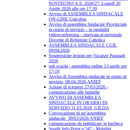
SOSTEGNO A.S. 2026/27: Lunedì 20
Aprile 2026 alle ore 17.30
Avviso di ASSEMBLEA SINDACALE
ON-LINE Unicobas
Avviso di assemblea Sindacale Provinciale
in orario di servizio – in modalità
videoconferenza – riservata al personale
Docente di Religione Cattolica
ASSEMBLEA SINDACALE CGIL
09/04/2026
Sospensione lezioni per Vacanze Pasquali
2026
usb scuola - assemblea online 13 aprile ore
17-19
Avviso di Assemblea sindacale in orario di
servizio_08.04.2026 ANIEF
Azione di sciopero 27/03/2026 -
comunicazione alle famiglie
AVVISO DI ASSEMBLEA
SINDACALE IN ORARIO DI
SERVIZIO 31.03.2026_GILDA
Convocazione di un’assemblea
sindacale_30/03/2026 ANIEF
comunicazione da pubblicare in bacheca
Snadir Info-Point n.547 - Mobilità