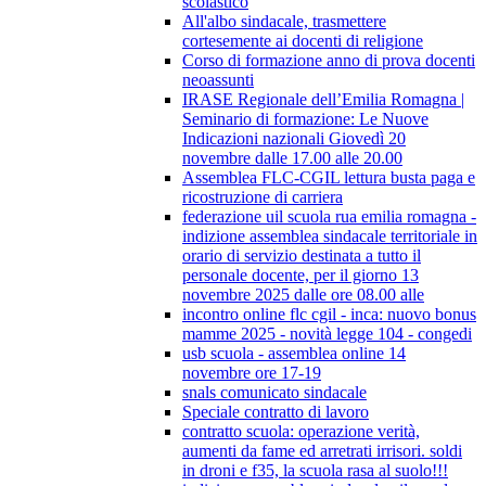
scolastico
All'albo sindacale, trasmettere
cortesemente ai docenti di religione
Corso di formazione anno di prova docenti
neoassunti
IRASE Regionale dell’Emilia Romagna |
Seminario di formazione: Le Nuove
Indicazioni nazionali Giovedì 20
novembre dalle 17.00 alle 20.00
Assemblea FLC-CGIL lettura busta paga e
ricostruzione di carriera
federazione uil scuola rua emilia romagna -
indizione assemblea sindacale territoriale in
orario di servizio destinata a tutto il
personale docente, per il giorno 13
novembre 2025 dalle ore 08.00 alle
incontro online flc cgil - inca: nuovo bonus
mamme 2025 - novità legge 104 - congedi
usb scuola - assemblea online 14
novembre ore 17-19
snals comunicato sindacale
Speciale contratto di lavoro
contratto scuola: operazione verità,
aumenti da fame ed arretrati irrisori. soldi
in droni e f35, la scuola rasa al suolo!!!