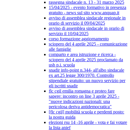
rassegna sindacale n. 13 - 31 marzo 2025
15/04/2025 - evento formativo in presenza
gratuito - news sul sito www.anquap.it
avviso di assemblea sindacale regionale in
orario di servizio il 09/04/2025
avviso di assemblea sindacale in orario di
servizio il 10/04/2025
corso formazione aggiornamento
sciopero del 4 aprile 2025 - comunicazione
alle famiglie
comparto e area istruzione e ricerca -
sciopero del 4 aprile 2025 proclamato da
usb p.i. scuola
snadir info-point n.344- all'albo sindacale
ex art.25 legge 300/1970. Controllo
stipendiale gratuito: un nuovo servizio per
gli iscritti snadir
flc cgil emilia romagna e proteo fare
sapere: incontro on line 3 aprile 2025 -
"nuove indicazioni nazionali: una
pericolosa deriva antidemocratica"
[flc cgil] mobilità scuola e perdenti posto:
la nostra guida
elezioni rsu 14 -16 aprile - vota e fai votare
la lista anief