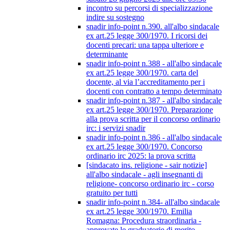
incontro su percorsi di specializzazione
indire su sostegno
snadir info-point n.390. all'albo sindacale
ex art.25 legge 300/1970. I ricorsi dei
docenti precari: una tappa ulteriore e
determinante
snadir info-point n.388 - all'albo sindacale
ex art.25 legge 300/1970. carta del
docente, al via l’accreditamento per i
docenti con contratto a tempo determinato
snadir info-point n.387 - all'albo sindacale
ex art.25 legge 300/1970. Preparazione
alla prova scritta per il concorso ordinario
irc: i servizi snadir
snadir info-point n.386 - all'albo sindacale
ex art.25 legge 300/1970. Concorso
ordinario irc 2025: la prova scritta
[sindacato ins. religione - sair notizie]
all'albo sindacale - agli insegnanti di
religione- concorso ordinario irc - corso
gratuito per tutti
snadir info-point n.384- all'albo sindacale
ex art.25 legge 300/1970. Emilia
Romagna: Procedura straordinaria -
approvate le graduatorie di merito