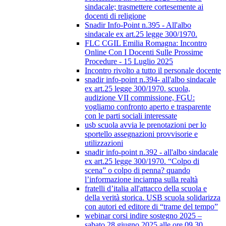
sindacale; trasmettere cortesemente ai
docenti di religione
Snadir Info-Point n.395 - All'albo
sindacale ex art.25 legge 300/1970.
FLC CGIL Emilia Romagna: Incontro
Online Con I Docenti Sulle Prossime
Procedure - 15 Luglio 2025
Incontro rivolto a tutto il personale docente
snadir info-point n.394- all'albo sindacale
ex art.25 legge 300/1970. scuola,
audizione VII commissione, FGU:
vogliamo confronto aperto e trasparente
con le parti sociali interessate
usb scuola avvia le prenotazioni per lo
sportello assegnazioni provvisorie e
utilizzazioni
snadir info-point n.392 - all'albo sindacale
ex art.25 legge 300/1970. “Colpo di
scena” o colpo di penna? quando
l’informazione inciampa sulla realtà
fratelli d’italia all'attacco della scuola e
della verità storica. USB scuola solidarizza
con autori ed editore di “trame del tempo”
webinar corsi indire sostegno 2025 –
sabato 28 giugno 2025 alle ore 09.30