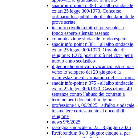
snadir info-point n.383 - all'albo sindacale
ex art.25 legge 300/1970. Concorso
ordinario Irc: pubblicato il calendario delle
prove scritte
incontro rivolto a tutto il personale su
fondo espero-silenzio assenso
comunicazione sindacale fondo espero
snadir info-point n.381 - all'albo sindacale
ex art.25 legge 300/1970. Organici di
religione: 1.276 posti in più nel 70% per il
nuovo anno scolastico
il genocidio non va in vacanza: usb scuola
verso lo sciopero del 20 giugno e la
manifestazione disarmiamoli del 21 a roma
snadir info-point n.375 - all'albo sindacale
ex art.25 legge 300/1970. Cassazione: 49
sentenze contro l’abuso dei contratti a
termine per i docenti di religione
professione i.r. 06/2025 - all'albo sindacale;
trasmettere cortesemente ai docenti di
religione
news 9/6/2025
rassegna sindacale n. 22 - 3 giugno 2025
Rreferendum 8 e 9 giugno: cinque sì per