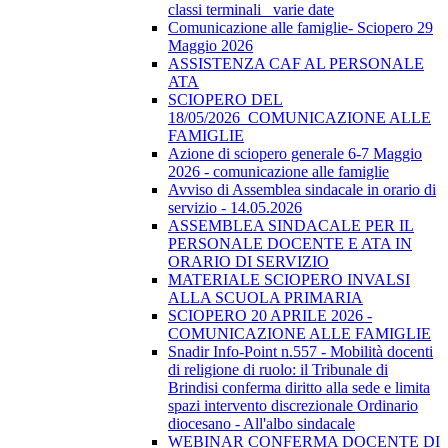
classi terminali_ varie date
Comunicazione alle famiglie- Sciopero 29
Maggio 2026
ASSISTENZA CAF AL PERSONALE
ATA
SCIOPERO DEL
18/05/2026_COMUNICAZIONE ALLE
FAMIGLIE
Azione di sciopero generale 6-7 Maggio
2026 - comunicazione alle famiglie
Avviso di Assemblea sindacale in orario di
servizio - 14.05.2026
ASSEMBLEA SINDACALE PER IL
PERSONALE DOCENTE E ATA IN
ORARIO DI SERVIZIO
MATERIALE SCIOPERO INVALSI
ALLA SCUOLA PRIMARIA
SCIOPERO 20 APRILE 2026 -
COMUNICAZIONE ALLE FAMIGLIE
Snadir Info-Point n.557 - Mobilità docenti
di religione di ruolo: il Tribunale di
Brindisi conferma diritto alla sede e limita
spazi intervento discrezionale Ordinario
diocesano - All'albo sindacale
WEBINAR CONFERMA DOCENTE DI