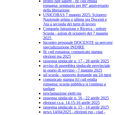
proteo fare sapere - flc cgil emilia
romagna: seminario per 80° anniversario
della liberazione
UNICOBAS 7 maggio 2025: Sciopero
Nazionale prima o ultima ora Docenti e
Ata a seconda dei turni di lavoro
Comparto Istruzione e Ricerca - settore
Scuola - azioni di sciopero del 7 maggio
2025
Incontro personale DOCENTE su percorsi
specializzazione INDIRE
flc cgil romagna: comunicato stampa
elezioni rsu 2025
rassegna sindacale n. 17 - 28 aprile 2025
avviso di assemblea sindacale provinciale
in orario di servizio - 7 maggio 2025
uil scuola - supporto domande ata 24 mesi
comunicato stampa fcl cgil emilia
romagna: scuola pubblica si continua a
tagliare
proclamazione eletti rsu
rassegna sindacale n. 16 - 22 aprile 2025
elezioni r.s.u. 14-15-16 aprile 2025
rassegna sindacale n. 15 - 14 aprile 2025
news 14/04/2025 - elezioni rsu - ciad -