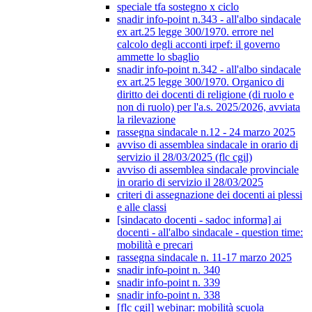
speciale tfa sostegno x ciclo
snadir info-point n.343 - all'albo sindacale
ex art.25 legge 300/1970. errore nel
calcolo degli acconti irpef: il governo
ammette lo sbaglio
snadir info-point n.342 - all'albo sindacale
ex art.25 legge 300/1970. Organico di
diritto dei docenti di religione (di ruolo e
non di ruolo) per l'a.s. 2025/2026, avviata
la rilevazione
rassegna sindacale n.12 - 24 marzo 2025
avviso di assemblea sindacale in orario di
servizio il 28/03/2025 (flc cgil)
avviso di assemblea sindacale provinciale
in orario di servizio il 28/03/2025
criteri di assegnazione dei docenti ai plessi
e alle classi
[sindacato docenti - sadoc informa] ai
docenti - all'albo sindacale - question time:
mobilità e precari
rassegna sindacale n. 11-17 marzo 2025
snadir info-point n. 340
snadir info-point n. 339
snadir info-point n. 338
[flc cgil] webinar: mobilità scuola