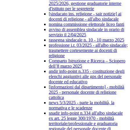
2025/2026, gestione graduatorie interne
d'istituto per le segreterie
[sindacato ins. religione - sair notizie] ai
docenti di religione - all'albo sindacale
nomina commissione elettorale liceo fanti
avviso di assemblea sindacale in orario di
servizio il 2/04/2025
rassegna sindacale n. 10 - 10 marzo 2025
professione i.r. 03/2025 - all'albo sindacale;
trasmettere cortesemente ai docenti di
religione
Comparto Istruzione e Ricerca – Sciopero
dell’8 marzo 2025
andir info-point n.335 - costituzione degli
elenchi aggiuntivi alle gps del personale
docente ed educativo
[informazioni dal dipartimento] - mobilità
2025 - personale docente di religione
cattolica
news 5/3/2025 - parte la mobilità, la
normativa e le scadenze
snadir info-point n.334 all'albo sindacale
ex art. 25 legge 300/1970 - mobilità
territoriale/professionale e graduatoria
regionale del personale docente di