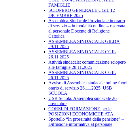
FAMIGLIE
SCIOPERO GENERALE CGIL 12
DICEMBRE 2025
Assemblea Sindacale Provinciale in orario
di servizio – in modalità on line – riservata
al personale Docente di Religione
Cattolica.
ASSEMBLEA SINDACALE GILDA
29.11.2025
ASSEMBLEA SINDACALE CGIL
26.11.2025
Attività sindacale: comunicazione sciopero
alle famiglie 28.11.2025
ASSEMBLEA SINDACALE CGIL
26.11.2025
Avviso di Assemblea sindacale online fuori
orario di servizio 26.11.2025_USB
SCUOLA
USB Scuola: Assemblea sindacale 26
novembre
CORSI DI FORMAZIONE per le
POSIZIONI ECONOMICHE ATA
Sportello “In prossimità della pensione” –
Diffusione informativa al personale