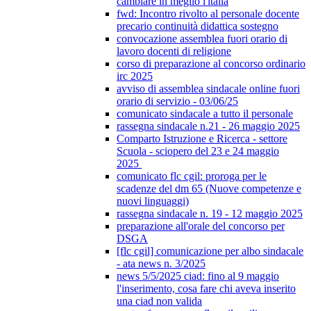
cambiare in meglio l'italia
fwd: Incontro rivolto al personale docente
precario continuità didattica sostegno
convocazione assemblea fuori orario di
lavoro docenti di religione
corso di preparazione al concorso ordinario
irc 2025
avviso di assemblea sindacale online fuori
orario di servizio - 03/06/25
comunicato sindacale a tutto il personale
rassegna sindacale n.21 - 26 maggio 2025
Comparto Istruzione e Ricerca - settore
Scuola - sciopero del 23 e 24 maggio
2025
comunicato flc cgil: proroga per le
scadenze del dm 65 (Nuove competenze e
nuovi linguaggi)
rassegna sindacale n. 19 - 12 maggio 2025
preparazione all'orale del concorso per
DSGA
[flc cgil] comunicazione per albo sindacale
- ata news n. 3/2025
news 5/5/2025 ciad: fino al 9 maggio
l'inserimento, cosa fare chi aveva inserito
una ciad non valida