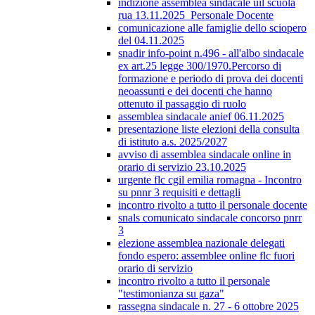
indizione assemblea sindacale uil scuola
rua 13.11.2025_Personale Docente
comunicazione alle famiglie dello sciopero
del 04.11.2025
snadir info-point n.496 - all'albo sindacale
ex art.25 legge 300/1970.Percorso di
formazione e periodo di prova dei docenti
neoassunti e dei docenti che hanno
ottenuto il passaggio di ruolo
assemblea sindacale anief 06.11.2025
presentazione liste elezioni della consulta
di istituto a.s. 2025/2027
avviso di assemblea sindacale online in
orario di servizio 23.10.2025
urgente flc cgil emilia romagna - Incontro
su pnnr 3 requisiti e dettagli
incontro rivolto a tutto il personale docente
snals comunicato sindacale concorso pnrr
3
elezione assemblea nazionale delegati
fondo espero: assemblee online flc fuori
orario di servizio
incontro rivolto a tutto il personale
"testimonianza su gaza"
rassegna sindacale n. 27 - 6 ottobre 2025