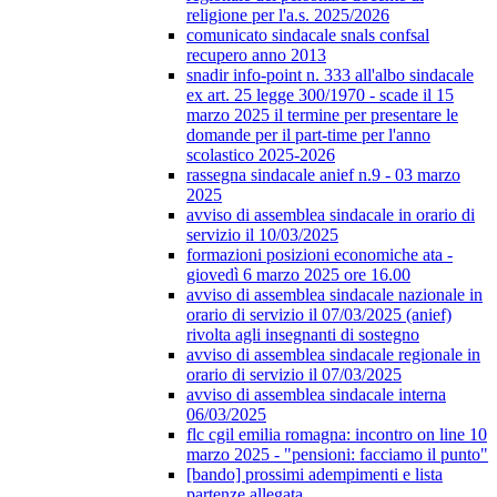
religione per l'a.s. 2025/2026
comunicato sindacale snals confsal
recupero anno 2013
snadir info-point n. 333 all'albo sindacale
ex art. 25 legge 300/1970 - scade il 15
marzo 2025 il termine per presentare le
domande per il part-time per l'anno
scolastico 2025-2026
rassegna sindacale anief n.9 - 03 marzo
2025
avviso di assemblea sindacale in orario di
servizio il 10/03/2025
formazioni posizioni economiche ata -
giovedì 6 marzo 2025 ore 16.00
avviso di assemblea sindacale nazionale in
orario di servizio il 07/03/2025 (anief)
rivolta agli insegnanti di sostegno
avviso di assemblea sindacale regionale in
orario di servizio il 07/03/2025
avviso di assemblea sindacale interna
06/03/2025
flc cgil emilia romagna: incontro on line 10
marzo 2025 - "pensioni: facciamo il punto"
[bando] prossimi adempimenti e lista
partenze allegata