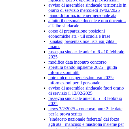
avviso di assemblea sindacale territoriale in
orario di servizio mercoledì 19/02/2025
piano di formazione per personale ata
a tutto il personale docente e non docente -
all'albo sindacale
corso di preparazione posizioni
economiche ata - uil scuola e irase
[sinatas] presentazinoe lista rsu gilda -
unams
rassegna sindacale anief n. 6 - 10 febbraio
2025
modifica data incontro concorso
apertura bando inpsieme 2025 - guida
informazioni utili
note unicobas per elezioni rsu 2025:
informazioni per il personale
avviso di assemblea sindacale fuori orario
di servizio il 12/02/2025
rassegna sindacale anief n. 5 - 3 febbraio
2025
news 3/2/2025 - concorso pnnr 2: le date
per la prova scritta
[sindacato nazionale federata] dai forza
agli ata - mancuso e mastrolia insieme per