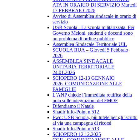
ATA IN ORARIO DI SERVIZIO Martedì
17 FEBBRAIO 2026
Avviso di Assemblea sindacale in orario di
servizio
USB Scuola - La scuola militarizzata. Per
Governo Meloni, studenti e docenti sono
un problema di ordine pubblico
Assemblea Sindacale Territoriale UIL
SCUOLA RUA – Giovedì 5 Febbraio
2026
ASSEMBLEA SINDACALE
UNITARIA TERRITORIALE
24.01.2026
SCIOPERO 12-13 GENNAIO
2026_COMUNICAZIONE ALLE
FAMIGLIE
L’ANP chiede l’immediata rettifica della
nota sulle integrazioni del FMOF
Difendiamo il Natale
Snadir Info-Point n.512
Fwd: USB Scuola, più tutele per gli iscritti:
al via una campagna di ricorsi
Snadir Info-Point n.513
SCIOPERO 12.12.2025
CGIL_COMUNICAZIONE ALLE