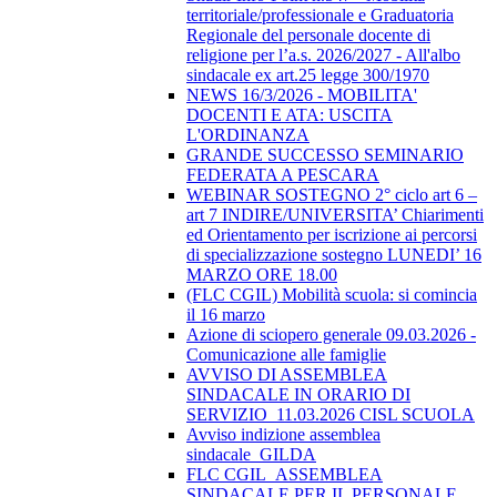
territoriale/professionale e Graduatoria
Regionale del personale docente di
religione per l’a.s. 2026/2027 - All'albo
sindacale ex art.25 legge 300/1970
NEWS 16/3/2026 - MOBILITA'
DOCENTI E ATA: USCITA
L'ORDINANZA
GRANDE SUCCESSO SEMINARIO
FEDERATA A PESCARA
WEBINAR SOSTEGNO 2° ciclo art 6 –
art 7 INDIRE/UNIVERSITA’ Chiarimenti
ed Orientamento per iscrizione ai percorsi
di specializzazione sostegno LUNEDI’ 16
MARZO ORE 18.00
(FLC CGIL) Mobilità scuola: si comincia
il 16 marzo
Azione di sciopero generale 09.03.2026 -
Comunicazione alle famiglie
AVVISO DI ASSEMBLEA
SINDACALE IN ORARIO DI
SERVIZIO_11.03.2026 CISL SCUOLA
Avviso indizione assemblea
sindacale_GILDA
FLC CGIL_ASSEMBLEA
SINDACALE PER IL PERSONALE