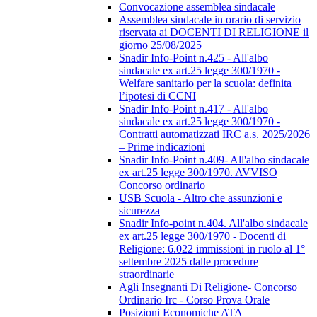
Convocazione assemblea sindacale
Assemblea sindacale in orario di servizio
riservata ai DOCENTI DI RELIGIONE il
giorno 25/08/2025
Snadir Info-Point n.425 - All'albo
sindacale ex art.25 legge 300/1970 -
Welfare sanitario per la scuola: definita
l’ipotesi di CCNI
Snadir Info-Point n.417 - All'albo
sindacale ex art.25 legge 300/1970 -
Contratti automatizzati IRC a.s. 2025/2026
– Prime indicazioni
Snadir Info-Point n.409- All'albo sindacale
ex art.25 legge 300/1970. AVVISO
Concorso ordinario
USB Scuola - Altro che assunzioni e
sicurezza
Snadir Info-point n.404. All'albo sindacale
ex art.25 legge 300/1970 - Docenti di
Religione: 6.022 immissioni in ruolo al 1°
settembre 2025 dalle procedure
straordinarie
Agli Insegnanti Di Religione- Concorso
Ordinario Irc - Corso Prova Orale
Posizioni Economiche ATA